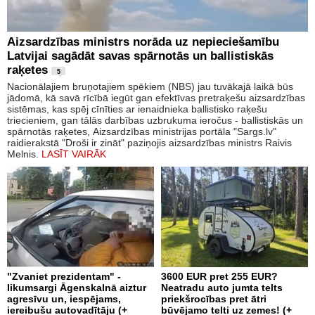
Aizsardzības ministrs norāda uz nepieciešamību
Latvijai sagādāt savas spārnotās un ballistiskās
raķetes
5
Nacionālajiem bruņotajiem spēkiem (NBS) jau tuvākajā laikā būs
jādomā, kā savā rīcībā iegūt gan efektīvas pretraķešu aizsardzības
sistēmas, kas spēj cīnīties ar ienaidnieka ballistisko raķešu
triecieniem, gan tālās darbības uzbrukuma ieročus - ballistiskās un
spārnotās raķetes, Aizsardzības ministrijas portāla "Sargs.lv"
raidierakstā "Droši ir zināt" paziņojis aizsardzības ministrs Raivis
Melnis.
LASĪT VAIRĀK
"Zvaniet prezidentam" -
3600 EUR pret 255 EUR?
likumsargi Āgenskalnā aiztur
Neatradu auto jumta telts
agresīvu un, iespējams,
priekšrocības pret ātri
iereibušu autovadītāju (+
būvējamo telti uz zemes! (+