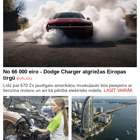
No 66 000 eiro - Dodge Charger atgriežas Eiropas
tirgū
Līdz pat 670 Zs jaudīgais amerikāņu muskuļauto būs pieejams ar
benzīna motoru un arī kā pilnībā elektrisks mdelis.
LASĪT VAIRĀK