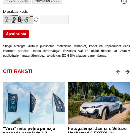
Pievienot bildi
Pievienot video
Drošības kods
Stingri aizliegts iAuto.lv publicētos materiālus izmantot, kopēt vai reproducēt citos
interneta portālos, masu informācijas līdzekļos vai kā citādi rīkoties ar iAuto.lv
publicētajiem materiāliem bez rakstiskas EON SIA atļaujas saņemšanas.
CITI RAKSTI
“Virši” neto peļņa pirmajā
Fotogalerija: Jaunais Subaru
Š