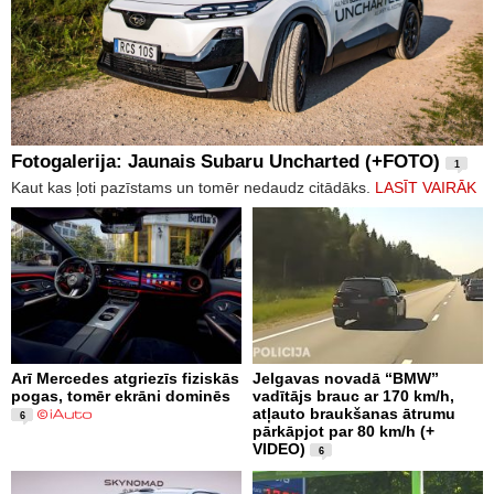
Fotogalerija: Jaunais Subaru Uncharted (+FOTO)
1
Kaut kas ļoti pazīstams un tomēr nedaudz citādāks.
LASĪT VAIRĀK
Arī Mercedes atgriezīs fiziskās
Jelgavas novadā “BMW”
pogas, tomēr ekrāni dominēs
vadītājs brauc ar 170 km/h,
atļauto braukšanas ātrumu
6
pārkāpjot par 80 km/h (+
VIDEO)
6