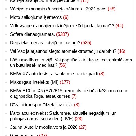
Kārtējā avārija Jūrmalā pie Circle K
(17)
Vācijas ekonomiskā norieta sākums - 2024.gads
(48)
Moto salidojums Ķemeros
(6)
Volkswagen jaunajiem dzinējiem zūd jauda, ko darīt?
(44)
Šofera dienasgrāmata.
(5307)
Degvielas cenas Latvijā un pasaulē
(535)
Vai Vācija atjaunos slēgto atomelektrostaciju darbību?
(16)
Lāču medības Latvijā! Vai populācija ir kļuvusi nekontrolējama
un būtu jāsāk medības?
(56)
BMW X7 auto tests, atsauksmes un iespaidi
(8)
Makslīgais intelekts (MI)
(177)
BMW F10 un X5 (E70/F15) remonts: dzinēja ķēžu maiņa un
diagnostika Rīgā, atsauksmes
(7)
Dīvaini transportlīdzekļi uz ceļa.
(8)
iAuto aculiecinieks: Sadursme, aktuālie negadījumi un
policijas darbs, sūti video (LIVE)
(28)
Jaunā iAuto.lv mobilā versija 2026
(27)
Gaismas auto
(27)