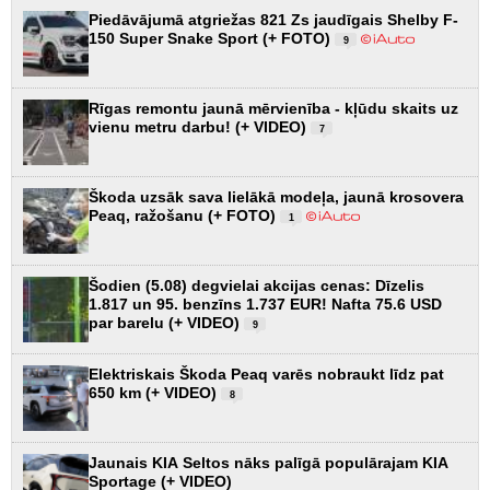
Piedāvājumā atgriežas 821 Zs jaudīgais Shelby F-
150 Super Snake Sport (+ FOTO)
9
Rīgas remontu jaunā mērvienība - kļūdu skaits uz
vienu metru darbu! (+ VIDEO)
7
Škoda uzsāk sava lielākā modeļa, jaunā krosovera
Peaq, ražošanu (+ FOTO)
1
Šodien (5.08) degvielai akcijas cenas: Dīzelis
1.817 un 95. benzīns 1.737 EUR! Nafta 75.6 USD
par barelu (+ VIDEO)
9
Elektriskais Škoda Peaq varēs nobraukt līdz pat
650 km (+ VIDEO)
8
Jaunais KIA Seltos nāks palīgā populārajam KIA
Sportage (+ VIDEO)