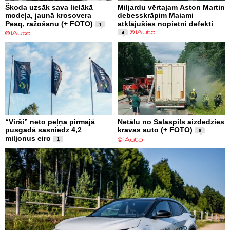
Škoda uzsāk sava lielākā
Miljardu vērtajam Aston Martin
modeļa, jaunā krosovera
debesskrāpim Maiami
Peaq, ražošanu (+ FOTO)
atklājušies nopietni defekti
1
4
“Virši” neto peļņa pirmajā
Netālu no Salaspils aizdedzies
pusgadā sasniedz 4,2
kravas auto (+ FOTO)
6
miljonus eiro
1