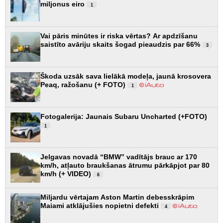
miljonus eiro
1
Vai pāris minūtes ir riska vērtas? Ar apdzīšanu
saistīto avāriju skaits šogad pieaudzis par 66%
3
Škoda uzsāk sava lielākā modeļa, jaunā krosovera
Peaq, ražošanu (+ FOTO)
1
Fotogalerija: Jaunais Subaru Uncharted (+FOTO)
1
Jelgavas novadā “BMW” vadītājs brauc ar 170
km/h, atļauto braukšanas ātrumu pārkāpjot par 80
km/h (+ VIDEO)
6
Miljardu vērtajam Aston Martin debesskrāpim
Maiami atklājušies nopietni defekti
4