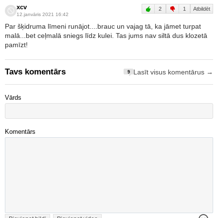
xcv
2
1
Atbildēt
12.janvāris 2021 16:42
Par šķidruma līmeni runājot....brauc un vajag tā, ka jāmet turpat
malā...bet ceļmalā sniegs līdz kulei. Tas jums nav siltā dus klozetā
pamīzt!
Tavs komentārs
Lasīt visus komentārus →
9
Vārds
Komentārs