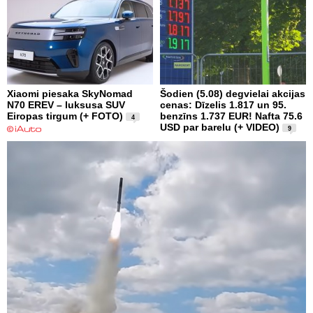
Xiaomi piesaka SkyNomad
Šodien (5.08) degvielai akcijas
N70 EREV – luksusa SUV
cenas: Dīzelis 1.817 un 95.
Eiropas tirgum (+ FOTO)
benzīns 1.737 EUR! Nafta 75.6
4
USD par barelu (+ VIDEO)
9