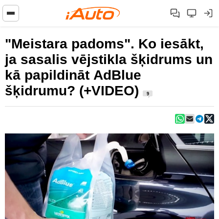
"Meistara padoms". Ko iesākt,
ja sasalis vējstikla šķidrums un
kā papildināt AdBlue
šķidrumu? (+VIDEO)
9