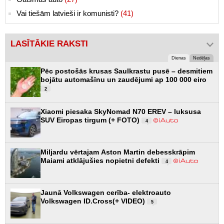
Vai tiešām latvieši ir komunisti?
(41)
LASĪTĀKIE RAKSTI
Dienas
Nedēļas
Pēc postošās krusas Saulkrastu pusē – desmitiem
bojātu automašīnu un zaudējumi ap 100 000 eiro
2
Xiaomi piesaka SkyNomad N70 EREV – luksusa
SUV Eiropas tirgum (+ FOTO)
4
Miljardu vērtajam Aston Martin debesskrāpim
Maiami atklājušies nopietni defekti
4
Jaunā Volkswagen cerība- elektroauto
Volkswagen ID.Cross(+ VIDEO)
5