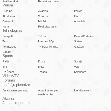
Reklāmraksti
Redaktora Izvēle
Vīriem
Drošība
Avārijas
Policija
Akadēmija
Satiksme
Garāžā
Ceļojumi
Militāri
Autoklubi
Karte
Reakcijas tests
Tehnoloģijas
Enerģētika
Tālruņi
Datori&Portatīvie
Testi
Internets&App
Spēles
Foto&Video
TV&Cita Tehnika
Gadžeti
Dažādi
Sports
Rallijs
Kross
Šoseja
4x4
Moto
Velo
Uz Ūdens
Trases
Kalendārs
Video&TV
Forums
Lasītāju pieredze
Atsauksmes par auto
Atsauksmes par
Lasītāju raksti
uzņēmumiem
Akcijas
Jautā ekspertam