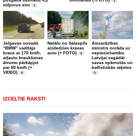
pusgadā sasniedz 4,2
Uncharted (+FOTO)
c
1
miljonus eiro
b
1
U
Jelgavas novadā
Netālu no Salaspils
Aizsardzības
“BMW” vadītājs
aizdedzies kravas
ministrs norāda uz
P
brauc ar 170 km/h,
auto (+ FOTO)
nepieciešamību
k
6
atļauto braukšanas
Latvijai sagādāt
p
ātrumu pārkāpjot
savas spārnotās un
b
par 80 km/h (+
ballistiskās raķetes
u
VIDEO)
1
6
5
IZCELTIE RAKSTI