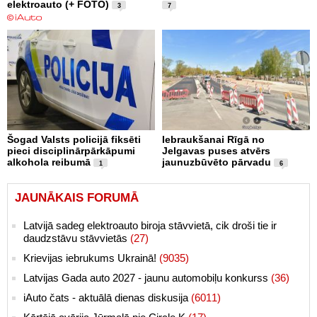
elektroauto (+ FOTO)
3
7
Šogad Valsts policijā fiksēti
Iebraukšanai Rīgā no
pieci disciplinārpārkāpumi
Jelgavas puses atvērs
alkohola reibumā
jaunuzbūvēto pārvadu
1
6
JAUNĀKAIS FORUMĀ
Latvijā sadeg elektroauto biroja stāvvietā, cik droši tie ir
daudzstāvu stāvvietās
(27)
Krievijas iebrukums Ukrainā!
(9035)
Latvijas Gada auto 2027 - jaunu automobiļu konkurss
(36)
iAuto čats - aktuālā dienas diskusija
(6011)