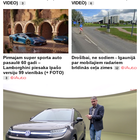
VIDEO)
VIDEO)
3
6
Pirmajam super sporta auto
Drošībai, ne sodiem - Igaunijā
pasaulē 60 gadi –
par mobilajiem radariem
Lamborghini piesaka īpašo
brīdinās ceļa zimes
12
versiju 99 vienībās (+ FOTO)
3