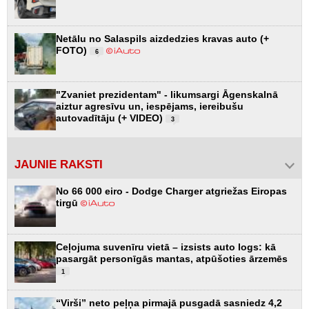
Netālu no Salaspils aizdedzies kravas auto (+
FOTO)
6
"Zvaniet prezidentam" - likumsargi Āgenskalnā
aiztur agresīvu un, iespējams, iereibušu
autovadītāju (+ VIDEO)
3
JAUNIE RAKSTI
No 66 000 eiro - Dodge Charger atgriežas Eiropas
tirgū
Ceļojuma suvenīru vietā – izsists auto logs: kā
pasargāt personīgās mantas, atpūšoties ārzemēs
1
“Virši” neto peļņa pirmajā pusgadā sasniedz 4,2