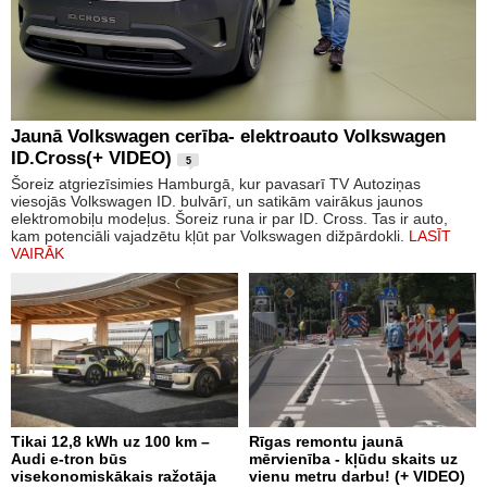
Jaunā Volkswagen cerība- elektroauto Volkswagen
ID.Cross(+ VIDEO)
5
Šoreiz atgriezīsimies Hamburgā, kur pavasarī TV Autoziņas
viesojās Volkswagen ID. bulvārī, un satikām vairākus jaunos
elektromobiļu modeļus. Šoreiz runa ir par ID. Cross. Tas ir auto,
kam potenciāli vajadzētu kļūt par Volkswagen dižpārdokli.
LASĪT
VAIRĀK
Tikai 12,8 kWh uz 100 km –
Rīgas remontu jaunā
Audi e-tron būs
mērvienība - kļūdu skaits uz
visekonomiskākais ražotāja
vienu metru darbu! (+ VIDEO)