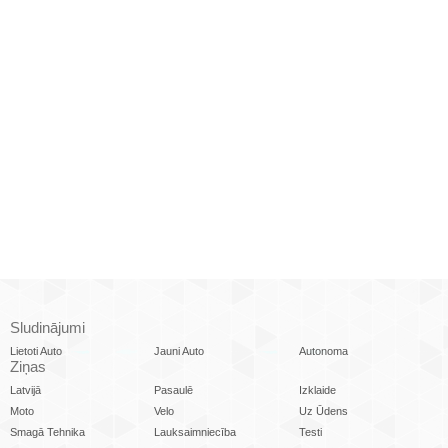
Sludinājumi
Lietoti Auto
Jauni Auto
Autonoma
Ziņas
Latvijā
Pasaulē
Izklaide
Moto
Velo
Uz Ūdens
Smagā Tehnika
Lauksaimniecība
Testi