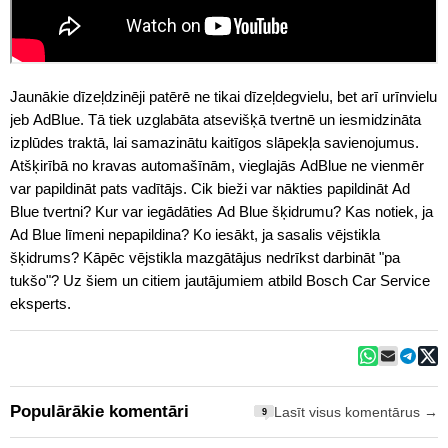
Jaunākie dīzeļdzinēji patērē ne tikai dīzeļdegvielu, bet arī urīnvielu
jeb AdBlue. Tā tiek uzglabāta atsevišķā tvertnē un iesmidzināta
izplūdes traktā, lai samazinātu kaitīgos slāpekļa savienojumus.
Atšķirībā no kravas automašīnām, vieglajās AdBlue ne vienmēr
var papildināt pats vadītājs. Cik bieži var nākties papildināt Ad
Blue tvertni? Kur var iegādāties Ad Blue šķidrumu? Kas notiek, ja
Ad Blue līmeni nepapildina? Ko iesākt, ja sasalis vējstikla
šķidrums? Kāpēc vējstikla mazgātājus nedrīkst darbināt "pa
tukšo"? Uz šiem un citiem jautājumiem atbild Bosch Car Service
eksperts.
Populārākie komentāri
Lasīt visus komentārus →
9