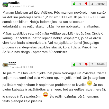
nomiks
4
2
Atbildēt
12.janvāris 2021 13:01
Manam Multivan arī jālej AdBlue. Pēc maniem novērojumiem sanāk
ka AdBlue patērējas vidēji 1,2 litri uz 1000 km. Ik pa 8000-9000 km
sanāk papildināt. Nebiju iedomājies, ka tas saistīts ar
iedarbināšanas reižu skaitu. Likās, ka no nobraukuma atkarīgs.
Mājas apstākļos reiz mēģināju AdBlue uzpildīt - iegādājos CircleK
kanniņu ar AdBlue, bet to iepildīt nebija iespējams, jo bākā droši
vien kaut kāda aizsardzība ir. Vai nu jāpilda ar šprici (bezgalīgs
process) vai degvielas uzpildes stacijā, ko arī daru. Priecē, ka
AdBlue nav dārgs - apmēram 50 centi/litrs.
ZZZZ
3
2
Atbildēt
13.janvāris 2021 9:10
Te pie mums tas varbūt joks, bet piem Norvēģijā un Zviedrijā, ziemā
ceļiem redzami tikai ceļa virziena apzīmējošie mieti. Un ja sagribās
pa lielām vajadzībām ir nopietnas problēmas to izveikt
Jo tās
pietur kabatas ir aizšķūrētas ar sniegu, bet aiz eglītes aiziet nereāli,
jo sniegs ir līdz padusēm!
Šis reāli nozīmīgs vērā ņemams
fakts plānojot zaļo pieturu...