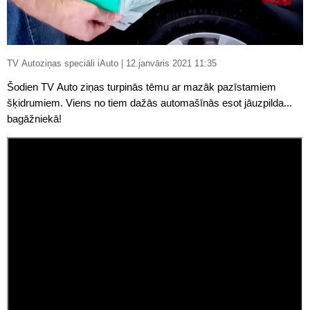
TV Autoziņas speciāli iAuto | 12.janvāris 2021 11:35
Šodien TV Auto ziņas turpinās tēmu ar mazāk pazīstamiem
šķidrumiem. Viens no tiem dažās automašīnās esot jāuzpilda...
bagāžniekā!