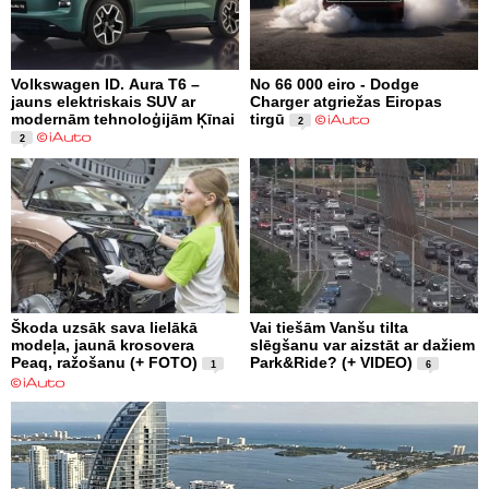
Volkswagen ID. Aura T6 –
No 66 000 eiro - Dodge
jauns elektriskais SUV ar
Charger atgriežas Eiropas
modernām tehnoloģijām Ķīnai
tirgū
2
2
Škoda uzsāk sava lielākā
Vai tiešām Vanšu tilta
modeļa, jaunā krosovera
slēgšanu var aizstāt ar dažiem
Peaq, ražošanu (+ FOTO)
Park&Ride? (+ VIDEO)
1
6