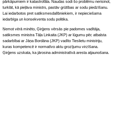
pārkāpumiem ir katastrofāla. Naudas sodi šo problēmu nerisinot,
turklāt, kā pieļāva ministrs, pastāv grūtības ar sodu piedzīšanu.
Lai iedarbotos pret satiksmesdalībniekiem, ir nepieciešama
iedarbīga un konsekventa sodu politika.
Ņemot vērā minēto, Ģirģens vērsās pie padomes vadītāja,
satiksmes ministra Tāļa Linkaita (JKP) ar lūgumu pēc atbalsta
sadarbībai ar Jāņa Bordāna (JKP) vadīto Tieslietu ministriju,
kuras kompetencē ir normatīvo aktu grozījumu virzīšana.
Ģirģens uzskata, ka jārosina administratīvā aresta atjaunošana.