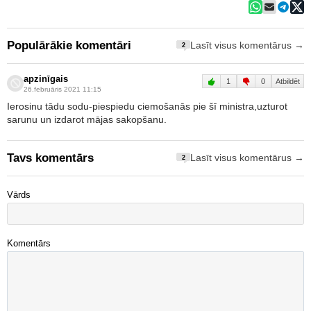
Populārākie komentāri
Lasīt visus komentārus →
2
apzinīgais
1
0
Atbildēt
26.februāris 2021 11:15
Ierosinu tādu sodu-piespiedu ciemošanās pie šī ministra,uzturot
sarunu un izdarot mājas sakopšanu.
Tavs komentārs
Lasīt visus komentārus →
2
Vārds
Komentārs