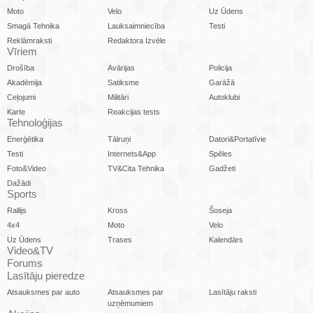
Moto
Velo
Uz Ūdens
Smagā Tehnika
Lauksaimniecība
Testi
Reklāmraksti
Redaktora Izvēle
Vīriem
Drošība
Avārijas
Policija
Akadēmija
Satiksme
Garāžā
Ceļojumi
Militāri
Autoklubi
Karte
Reakcijas tests
Tehnoloģijas
Enerģētika
Tālruņi
Datori&Portatīvie
Testi
Internets&App
Spēles
Foto&Video
TV&Cita Tehnika
Gadžeti
Dažādi
Sports
Rallijs
Kross
Šoseja
4x4
Moto
Velo
Uz Ūdens
Trases
Kalendārs
Video&TV
Forums
Lasītāju pieredze
Atsauksmes par auto
Atsauksmes par
Lasītāju raksti
uzņēmumiem