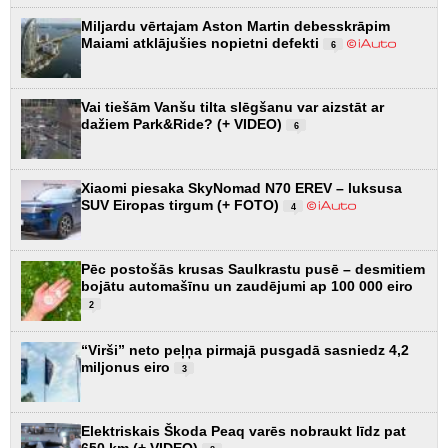
Miljardu vērtajam Aston Martin debesskrāpim
Maiami atklājušies nopietni defekti
6
Vai tiešām Vanšu tilta slēgšanu var aizstāt ar
dažiem Park&Ride? (+ VIDEO)
6
Xiaomi piesaka SkyNomad N70 EREV – luksusa
SUV Eiropas tirgum (+ FOTO)
4
Pēc postošās krusas Saulkrastu pusē – desmitiem
bojātu automašīnu un zaudējumi ap 100 000 eiro
2
“Virši” neto peļņa pirmajā pusgadā sasniedz 4,2
miljonus eiro
3
Elektriskais Škoda Peaq varēs nobraukt līdz pat