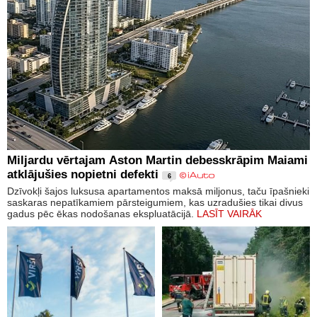
Miljardu vērtajam Aston Martin debesskrāpim Maiami
atklājušies nopietni defekti
6
Dzīvokļi šajos luksusa apartamentos maksā miljonus, taču īpašnieki
saskaras nepatīkamiem pārsteigumiem, kas uzradušies tikai divus
gadus pēc ēkas nodošanas ekspluatācijā.
LASĪT VAIRĀK