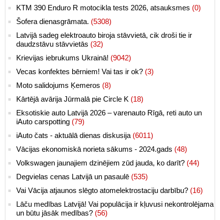
KTM 390 Enduro R motocikla tests 2026, atsauksmes
(0)
Šofera dienasgrāmata.
(5308)
Latvijā sadeg elektroauto biroja stāvvietā, cik droši tie ir
daudzstāvu stāvvietās
(32)
Krievijas iebrukums Ukrainā!
(9042)
Vecas konfektes bērniem! Vai tas ir ok?
(3)
Moto salidojums Ķemeros
(8)
Kārtējā avārija Jūrmalā pie Circle K
(18)
Eksotiskie auto Latvijā 2026 – varenauto Rīgā, reti auto un
iAuto carspotting
(79)
iAuto čats - aktuālā dienas diskusija
(6011)
Vācijas ekonomiskā norieta sākums - 2024.gads
(48)
Volkswagen jaunajiem dzinējiem zūd jauda, ko darīt?
(44)
Degvielas cenas Latvijā un pasaulē
(535)
Vai Vācija atjaunos slēgto atomelektrostaciju darbību?
(16)
Lāču medības Latvijā! Vai populācija ir kļuvusi nekontrolējama
un būtu jāsāk medības?
(56)