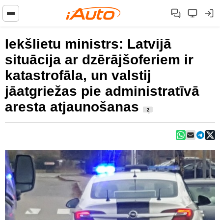
Iekšlietu ministrs: Latvijā
situācija ar dzērājšoferiem ir
katastrofāla, un valstij
jāatgriežas pie administratīvā
aresta atjaunošanas
2