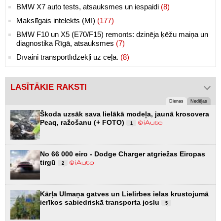
BMW X7 auto tests, atsauksmes un iespaidi
(8)
Makslīgais intelekts (MI)
(177)
BMW F10 un X5 (E70/F15) remonts: dzinēja ķēžu maiņa un
diagnostika Rīgā, atsauksmes
(7)
Dīvaini transportlīdzekļi uz ceļa.
(8)
LASĪTĀKIE RAKSTI
Dienas
Nedēļas
Škoda uzsāk sava lielākā modeļa, jaunā krosovera
Peaq, ražošanu (+ FOTO)
1
No 66 000 eiro - Dodge Charger atgriežas Eiropas
tirgū
2
Kārļa Ulmaņa gatves un Lielirbes ielas krustojumā
ierīkos sabiedriskā transporta joslu
5