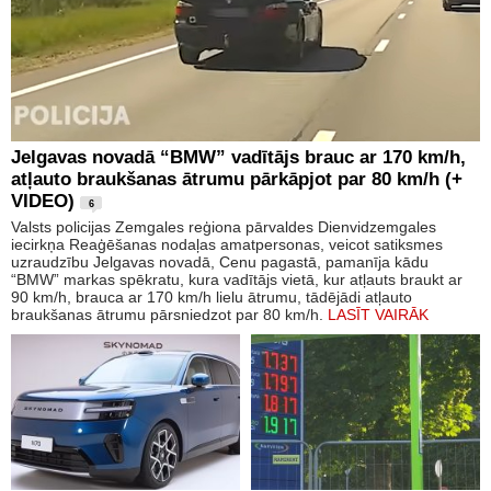
Jelgavas novadā “BMW” vadītājs brauc ar 170 km/h,
atļauto braukšanas ātrumu pārkāpjot par 80 km/h (+
VIDEO)
6
Valsts policijas Zemgales reģiona pārvaldes Dienvidzemgales
iecirkņa Reaģēšanas nodaļas amatpersonas, veicot satiksmes
uzraudzību Jelgavas novadā, Cenu pagastā, pamanīja kādu
“BMW” markas spēkratu, kura vadītājs vietā, kur atļauts braukt ar
90 km/h, brauca ar 170 km/h lielu ātrumu, tādējādi atļauto
braukšanas ātrumu pārsniedzot par 80 km/h.
LASĪT VAIRĀK