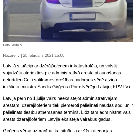
Foto: iAuto.lv
Nozare.lv | 25.februāris 2021 15:00
Latvijā situācija ar dzērājšoferiem ir katastrofāla, un valstij
vajadzētu atgriezties pie administratīvā aresta atjaunošanas,
ceturtdien Ceļu satiksmes drošības padomes sēdē atzina
iekšlietu ministrs Sandis Ģirģens (Par cilvēcīgu Latviju; KPV LV).
Latvijā pērn no 1.jūlija vairs neeksistējot administratīvajam
arestam, dzērājšoferiem tiek piemēroti palielināti naudas sodi un ir
palielināts tiesību atņemšanas termiņš. Līdz tam administratīvais
arests dzērājšoferiem Latvijā eksistēja vairākus gadus.
Ģirģens vērsa uzmanību, ka situācija ar šīs kategorijas