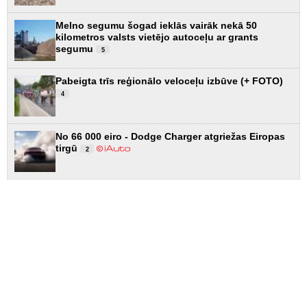
Melno segumu šogad ieklās vairāk nekā 50
kilometros valsts vietējo autoceļu ar grants
segumu
5
Pabeigta trīs reģionālo veloceļu izbūve (+ FOTO)
4
No 66 000 eiro - Dodge Charger atgriežas Eiropas
tirgū
2