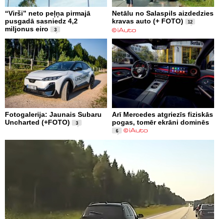
“Virši” neto peļņa pirmajā
Netālu no Salaspils aizdedzies
pusgadā sasniedz 4,2
kravas auto (+ FOTO)
12
miljonus eiro
3
Fotogalerija: Jaunais Subaru
Arī Mercedes atgriezīs fiziskās
Uncharted (+FOTO)
pogas, tomēr ekrāni dominēs
3
6