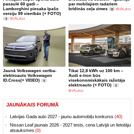
pasaulē 60 gadi –
par mobilajiem radariem
Lamborghini piesaka īpašo
brīdinās ceļa zimes
12
versiju 99 vienībās (+ FOTO)
3
Jaunā Volkswagen cerība-
Tikai 12,8 kWh uz 100 km –
elektroauto Volkswagen
Audi e-tron būs
ID.Cross(+ VIDEO)
visekonomiskākais ražotāja
5
elektroauto (+ FOTO)
3
JAUNĀKAIS FORUMĀ
Latvijas Gada auto 2027 - jaunu automobiļu konkurss
(40)
Nissan Leaf jaunais 2026 - 2027 tests, cena Latvijā un lietotāju
atsauksmes
(0)