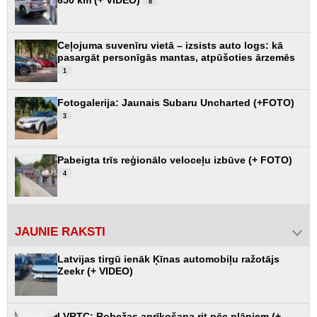
650 km (+ VIDEO)
8
Ceļojuma suvenīru vietā – izsists auto logs: kā
pasargāt personīgās mantas, atpūšoties ārzemēs
1
Fotogalerija: Jaunais Subaru Uncharted (+FOTO)
3
Pabeigta trīs reģionālo veloceļu izbūve (+ FOTO)
4
JAUNIE RAKSTI
Latvijas tirgū ienāk Ķīnas automobiļu ražotājs
Zeekr (+ VIDEO)
LVRTC: Robežas aprīkošana rit pēc plāniem (+