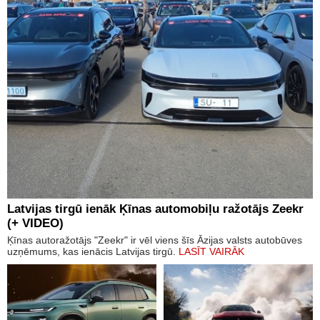
Latvijas tirgū ienāk Ķīnas automobiļu ražotājs Zeekr
(+ VIDEO)
Ķīnas autoražotājs "Zeekr" ir vēl viens šīs Āzijas valsts autobūves
uzņēmums, kas ienācis Latvijas tirgū.
LASĪT VAIRĀK