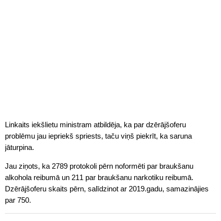
Linkaits iekšlietu ministram atbildēja, ka par dzērājšoferu
problēmu jau iepriekš spriests, taču viņš piekrīt, ka saruna
jāturpina.
Jau ziņots, ka 2789 protokoli pērn noformēti par braukšanu
alkohola reibumā un 211 par braukšanu narkotiku reibumā.
Dzērājšoferu skaits pērn, salīdzinot ar 2019.gadu, samazinājies
par 750.