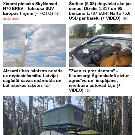
Xiaomi piesaka SkyNomad
Šodien (5.08) degvielai akcijas
N70 EREV – luksusa SUV
cenas: Dīzelis 1.817 un 95.
Eiropas tirgum (+ FOTO)
benzīns 1.737 EUR! Nafta 75.6
4
USD par barelu (+ VIDEO)
9
Aizsardzības ministrs norāda
"Zvaniet prezidentam" -
uz nepieciešamību Latvijai
likumsargi Āgenskalnā aiztur
sagādāt savas spārnotās un
agresīvu un, iespējams,
ballistiskās raķetes
iereibušu autovadītāju (+
11
VIDEO)
3