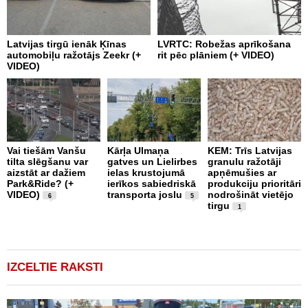
Latvijas tirgū ienāk Ķīnas
LVRTC: Robežas aprīkošana
M
automobiļu ražotājs Zeekr (+
rit pēc plāniem (+ VIDEO)
v
VIDEO)
v
g
Vai tiešām Vanšu
Kārļa Ulmaņa
KEM: Trīs Latvijas
tilta slēgšanu var
gatves un Lielirbes
granulu ražotāji
“
aizstāt ar dažiem
ielas krustojumā
apņēmušies ar
p
Park&Ride? (+
ierīkos sabiedriskā
produkciju prioritāri
s
VIDEO)
transporta joslu
nodrošināt vietējo
m
6
5
tirgu
1
IZCELTIE RAKSTI