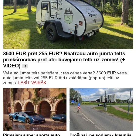
3600 EUR pret 255 EUR? Neatradu auto jumta telts
priekšrocības pret ātri būvējamo telti uz zemes! (+
VIDEO)
8
Vai auto jumta telts patiešām ir tās cenas vērta? 3600 EUR vērta
auto jumta telts vai 255 EUR ātri uzstādāmu (pop-up) telti uz
zemes.
LASĪT VAIRĀK
Pirmajam super sporta auto
Drošībai, ne sodiem - Igaunijā