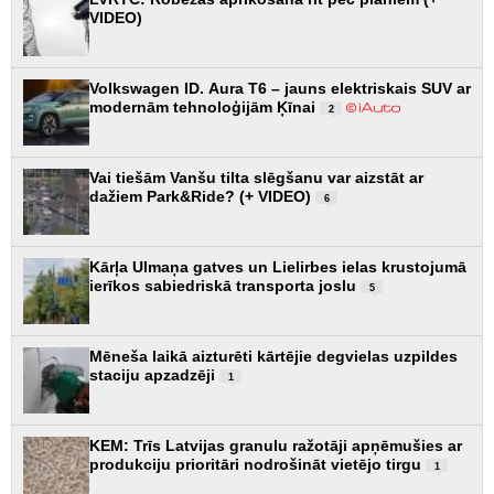
VIDEO)
Volkswagen ID. Aura T6 – jauns elektriskais SUV ar
modernām tehnoloģijām Ķīnai
2
Vai tiešām Vanšu tilta slēgšanu var aizstāt ar
dažiem Park&Ride? (+ VIDEO)
6
Kārļa Ulmaņa gatves un Lielirbes ielas krustojumā
ierīkos sabiedriskā transporta joslu
5
Mēneša laikā aizturēti kārtējie degvielas uzpildes
staciju apzadzēji
1
KEM: Trīs Latvijas granulu ražotāji apņēmušies ar
produkciju prioritāri nodrošināt vietējo tirgu
1