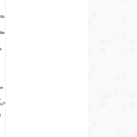
eta
tie
s
un
o
bu?
i