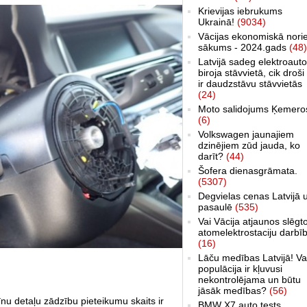
Krievijas iebrukums
Ukrainā!
(9034)
Vācijas ekonomiskā nori
sākums - 2024.gads
(48)
Latvijā sadeg elektroauto
biroja stāvvietā, cik droši 
ir daudzstāvu stāvvietās
(24)
Moto salidojums Ķemero
(6)
Volkswagen jaunajiem
dzinējiem zūd jauda, ko
darīt?
(44)
Šofera dienasgrāmata.
(5307)
Degvielas cenas Latvijā 
pasaulē
(535)
Vai Vācija atjaunos slēgt
atomelektrostaciju darbī
(16)
Lāču medības Latvijā! Va
populācija ir kļuvusi
nekontrolējama un būtu
jāsāk medības?
(56)
u detaļu zādzību pieteikumu skaits ir
BMW X7 auto tests,