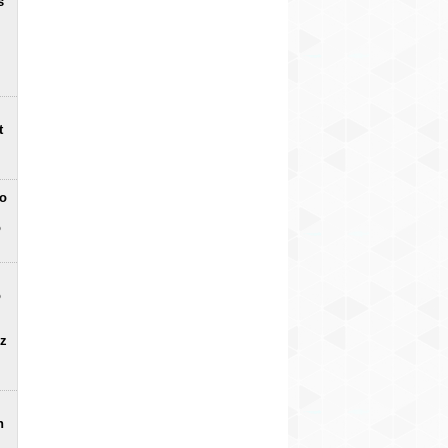
s
t
no
o
o
uz
n