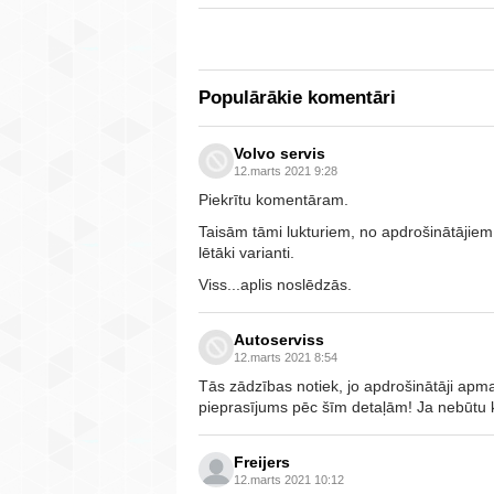
Populārākie komentāri
Volvo servis
12.marts 2021 9:28
Piekrītu komentāram.
Taisām tāmi lukturiem, no apdrošinātājiem a
lētāki varianti.
Viss...aplis noslēdzās.
Autoserviss
12.marts 2021 8:54
Tās zādzības notiek, jo apdrošinātāji apma
pieprasījums pēc šīm detaļām! Ja nebūtu k
Freijers
12.marts 2021 10:12