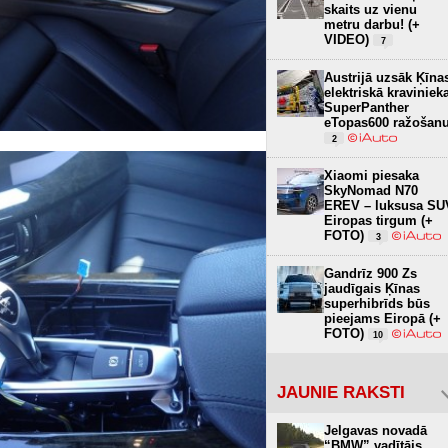
skaits uz vienu
metru darbu! (+
VIDEO)
7
Austrijā uzsāk Ķīna
elektriskā kraviniek
SuperPanther
eTopas600 ražošan
2
Xiaomi piesaka
SkyNomad N70
EREV – luksusa SU
Eiropas tirgum (+
FOTO)
3
Gandrīz 900 Zs
jaudīgais Ķīnas
superhibrīds būs
pieejams Eiropā (+
FOTO)
10
JAUNIE RAKSTI
Jelgavas novadā
“BMW” vadītājs