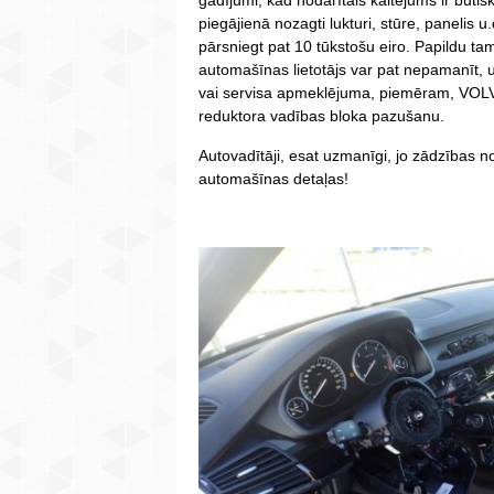
gadījumi, kad nodarītais kaitējums ir būtis
piegājienā nozagti lukturi, stūre, panelis u
pārsniegt pat 10 tūkstošu eiro. Papildu ta
automašīnas lietotājs var pat nepamanīt, 
vai servisa apmeklējuma, piemēram, VOLV
reduktora vadības bloka pazušanu.
Autovadītāji, esat uzmanīgi, jo zādzības n
automašīnas detaļas!