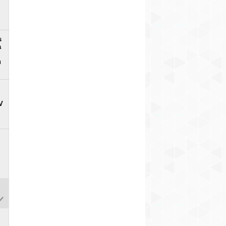
s
a
u
V