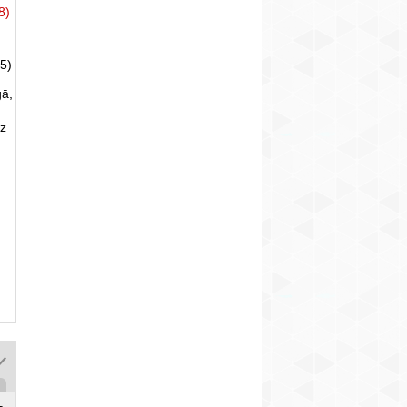
8)
5)
gā,
uz