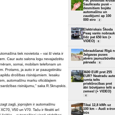
Pēc postošās krusa
Saulkrastu pusē –
desmitiem bojātu
automašīnu un
zaudējumi ap 100
000 eiro
2
Elektriskais Škoda
Peaq varēs nobrauk
līdz pat 650 km (+
VIDEO)
8
Iebraukšanai Rīgā 
automašīna tiek novietota – vai šī vieta ir
Jelgavas puses
atvērs jaunuzbūvēt
iem. Caur auto salona logu nevajadzētu
pārvadu
6
emēram, somai, mobilam telefonam un
em. Protams, ja auto ir ar paaugstinātu
3600 EUR pret 255
papildu drošības risinājumiem. Iesaku
EUR? Neatradu aut
jumta telts
jiem, automašīnu marku oficiālajiem
priekšrocības pret
aizsardzības risinājumu,” saka R.Skrupskis.
ātri būvējamo telti 
zemes! (+ VIDEO)
4
zagt zagļi, joprojām ir automašīnu
Tikai 12,8 kWh uz
100 km – Audi e-tro
 XC70, V50 un V70. Taču ir fiksēti arī
būs