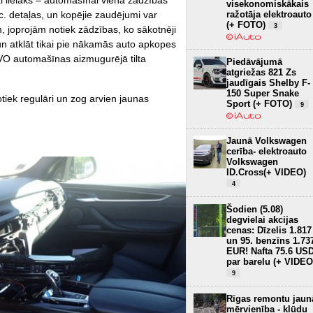
ki lielāks – automašīnai vienā zādzības
visekonomiskākais
ražotāja elektroauto
.c. detaļas, un kopējie zaudējumi var
(+ FOTO)
3
m, joprojām notiek zādzības, ko sākotnēji
un atklāt tikai pie nākamās auto apkopes
O automašīnas aizmugurējā tilta
Piedāvājumā
atgriežas 821 Zs
jaudīgais Shelby F-
150 Super Snake
otiek regulāri un zog arvien jaunas
Sport (+ FOTO)
9
Jaunā Volkswagen
cerība- elektroauto
Volkswagen
ID.Cross(+ VIDEO)
4
Šodien (5.08)
degvielai akcijas
cenas: Dīzelis 1.817
un 95. benzīns 1.73
EUR! Nafta 75.6 US
par barelu (+ VIDEO
9
Rīgas remontu jaun
mērvienība - kļūdu