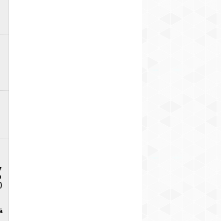
7
D
)
ā