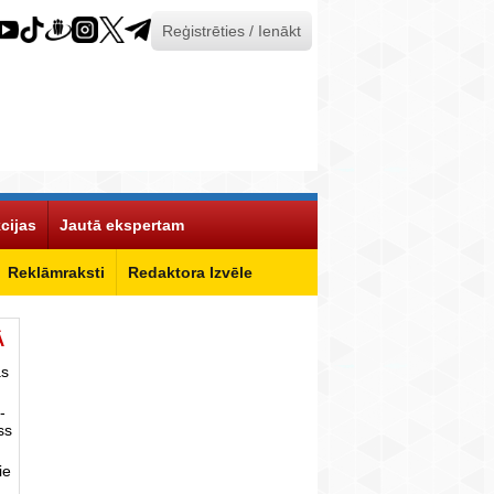
Reģistrēties / Ienākt
cijas
Jautā ekspertam
Reklāmraksti
Redaktora Izvēle
Ā
as
-
ss
ie