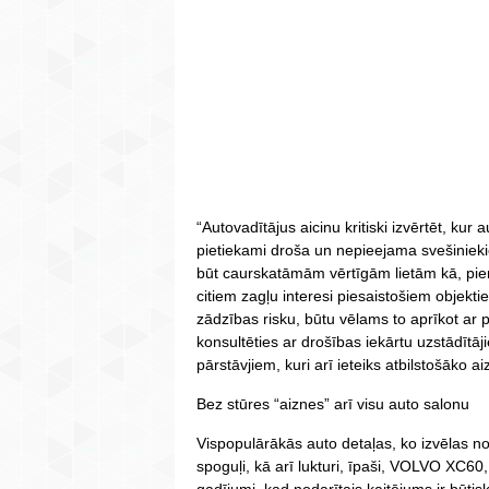
“Autovadītājus aicinu kritiski izvērtēt, kur 
pietiekami droša un nepieejama svešiniek
būt caurskatāmām vērtīgām lietām kā, pi
citiem zagļu interesi piesaistošiem objekti
zādzības risku, būtu vēlams to aprīkot ar 
konsultēties ar drošības iekārtu uzstādītā
pārstāvjiem, kuri arī ieteiks atbilstošāko 
Bez stūres “aiznes” arī visu auto salonu
Vispopulārākās auto detaļas, ko izvēlas no
spoguļi, kā arī lukturi, īpaši, VOLVO XC60,