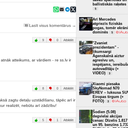
ballistiskās raķetes
5
Arī Mercedes
atgriezīs fiziskās
Lasīt visus komentārus →
11
pogas, tomēr ekrāni
dominēs
5
9
0
Atbildēt
"Zvaniet
prezidentam" -
likumsargi
Āgenskalnā aiztur
tnāk atteikums, ar vārdiem - re ss.lv ir
agresīvu un,
iespējams, iereibuš
autovadītāju (+
VIDEO)
3
Xiaomi piesaka
SkyNomad N70
8
0
Atbildēt
EREV – luksusa SU
Eiropas tirgum (+
ksā zagtu detaļu uzstādīšanu, tāpēc arī ir
FOTO)
3
ur realizēt, nebūtu arī zādzību!
Šodien (5.08)
degvielai akcijas
cenas: Dīzelis 1.817
5
1
Atbildēt
un 95. benzīns 1.73