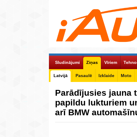
Sludinājumi
Ziņas
Vīriem
Tehno
Latvijā
Pasaulē
Izklaide
Moto
Parādījusies jauna 
papildu lukturiem u
arī BMW automašīn