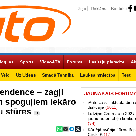
Ziņo!
Reklāma
Kontakti
loģijas
Sports
Video&TV
Forums
Lasītāju pieredze
Ak
Velo
Uz Ūdens
Smagā Tehnika
Lauksaimniecība
Testi
tendence – zagļi
JAUNĀKAIS FORUM
n spoguļiem iekāro
iAuto čats - aktuālā dien
diskusija
(6011)
u stūres
Latvijas Gada auto 2027 
11
jaunu automobiļu konkur
(34)
Kārtējā avārija Jūrmalā p
Circle K
(17)