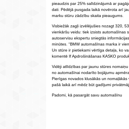
pieaudzis par 25% salīdzinājumā ar pagāju
dati. Pēdējā pusgada laikā novērota arī 
marku stūru zādzību skaita pieaugums.
Visbiežāk zagļi izvēlējušies nozagt 320, 5
vienkāršu veidu: tiek izsists automašīnas 
autoservisu ekspertu sniegtās informācijas
minūtes. “BMW automašīnas marka ir vien
Un stūre ir pietiekami vērtīga detaļa, ko varē
komentē If Apdrošināšanas KASKO produkt
Vidēji atlīdzības par jaunu stūres nomaiņu
no automašīnai nodarīto bojājumu apmēra
Pierīgas novados klusākās un nomaļākās vi
pašā laikā arī mēdz būt gadījumi privātmāju
Padomi, kā pasargāt savu automašīnu