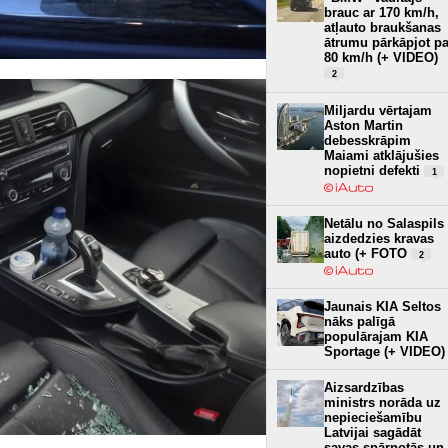
brauc ar 170 km/h,
atļauto braukšanas
ātrumu pārkāpjot pa
80 km/h (+ VIDEO)
2
Miljardu vērtajam
Aston Martin
debesskrāpim
Maiami atklājušies
nopietni defekti
1
Netālu no Salaspils
aizdedzies kravas
auto (+ FOTO
2
Jaunais KIA Seltos
nāks palīgā
populārajam KIA
Sportage (+ VIDEO)
Aizsardzības
ministrs norāda uz
nepieciešamību
Latvijai sagādāt
savas spārnotās un