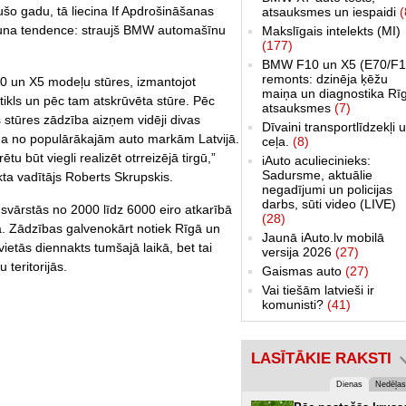
šo gadu, tā liecina If Apdrošināšanas
atsauksmes un iespaidi
(
jauna tendence: straujš BMW automašīnu
Makslīgais intelekts (MI)
(177)
BMW F10 un X5 (E70/F1
remonts: dzinēja ķēžu
30 un X5 modeļu stūres, izmantojot
maiņa un diagnostika Rī
stikls un pēc tam atskrūvēta stūre. Pēc
atsauksmes
(7)
 stūres zādzība aizņem vidēji divas
Dīvaini transportlīdzekļi 
a no populārākajām auto markām Latvijā.
ceļa.
(8)
tu būt viegli realizēt otrreizējā tirgū,”
iAuto aculiecinieks:
Sadursme, aktuālie
a vadītājs Roberts Skrupskis.
negadījumi un policijas
darbs, sūti video (LIVE)
 svārstās no 2000 līdz 6000 eiro atkarībā
(28)
. Zādzības galvenokārt notiek Rīgā un
Jaunā iAuto.lv mobilā
etās diennakts tumšajā laikā, bet tai
versija 2026
(27)
 teritorijās.
Gaismas auto
(27)
Vai tiešām latvieši ir
komunisti?
(41)
LASĪTĀKIE RAKSTI
Dienas
Nedēļas