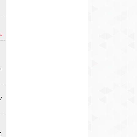
u
V
7