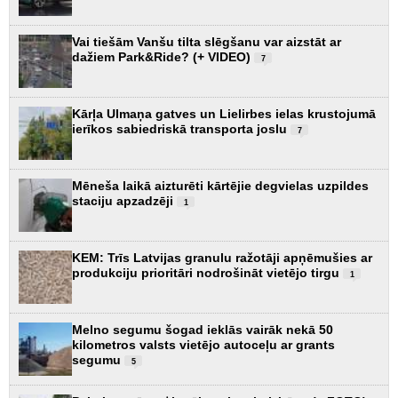
Vai tiešām Vanšu tilta slēgšanu var aizstāt ar
dažiem Park&Ride? (+ VIDEO)
7
Kārļa Ulmaņa gatves un Lielirbes ielas krustojumā
ierīkos sabiedriskā transporta joslu
7
Mēneša laikā aizturēti kārtējie degvielas uzpildes
staciju apzadzēji
1
KEM: Trīs Latvijas granulu ražotāji apņēmušies ar
produkciju prioritāri nodrošināt vietējo tirgu
1
Melno segumu šogad ieklās vairāk nekā 50
kilometros valsts vietējo autoceļu ar grants
segumu
5