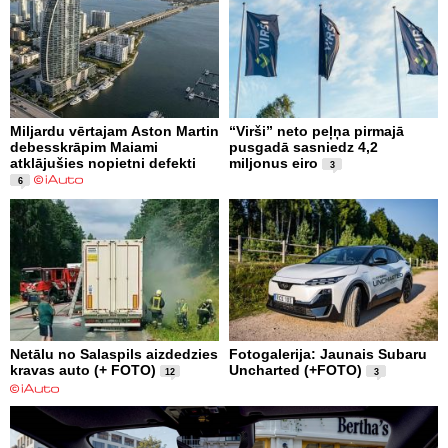
Miljardu vērtajam Aston Martin
“Virši” neto peļņa pirmajā
debesskrāpim Maiami
pusgadā sasniedz 4,2
atklājušies nopietni defekti
miljonus eiro
3
6
Netālu no Salaspils aizdedzies
Fotogalerija: Jaunais Subaru
kravas auto (+ FOTO)
Uncharted (+FOTO)
12
3