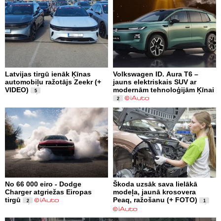
Latvijas tirgū ienāk Ķīnas
Volkswagen ID. Aura T6 –
automobiļu ražotājs Zeekr (+
jauns elektriskais SUV ar
VIDEO)
modernām tehnoloģijām Ķīnai
5
2
No 66 000 eiro - Dodge
Škoda uzsāk sava lielākā
Charger atgriežas Eiropas
modeļa, jaunā krosovera
tirgū
Peaq, ražošanu (+ FOTO)
2
1