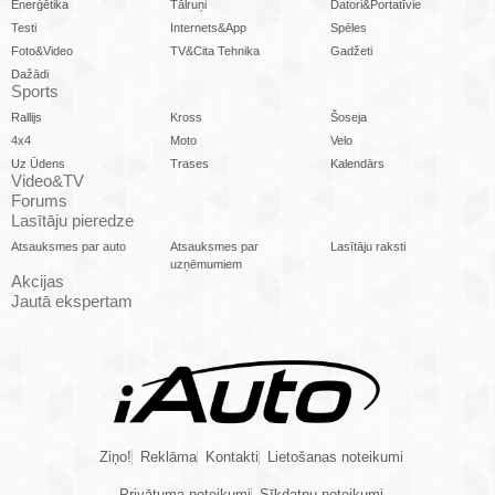
Enerģētika
Tālruņi
Datori&Portatīvie
Testi
Internets&App
Spēles
Foto&Video
TV&Cita Tehnika
Gadžeti
Dažādi
Sports
Rallijs
Kross
Šoseja
4x4
Moto
Velo
Uz Ūdens
Trases
Kalendārs
Video&TV
Forums
Lasītāju pieredze
Atsauksmes par auto
Atsauksmes par
Lasītāju raksti
uzņēmumiem
Akcijas
Jautā ekspertam
Ziņo!
Reklāma
Kontakti
Lietošanas noteikumi
Privātuma noteikumi
Sīkdatņu noteikumi