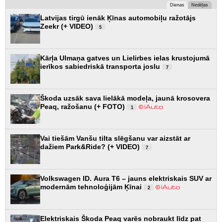
Dienas
Nedēļas
Latvijas tirgū ienāk Ķīnas automobiļu ražotājs
Zeekr (+ VIDEO)
5
Kārļa Ulmaņa gatves un Lielirbes ielas krustojumā
ierīkos sabiedriskā transporta joslu
7
Škoda uzsāk sava lielākā modeļa, jaunā krosovera
Peaq, ražošanu (+ FOTO)
1
Vai tiešām Vanšu tilta slēgšanu var aizstāt ar
dažiem Park&Ride? (+ VIDEO)
7
Volkswagen ID. Aura T6 – jauns elektriskais SUV ar
modernām tehnoloģijām Ķīnai
2
Elektriskais Škoda Peaq varēs nobraukt līdz pat