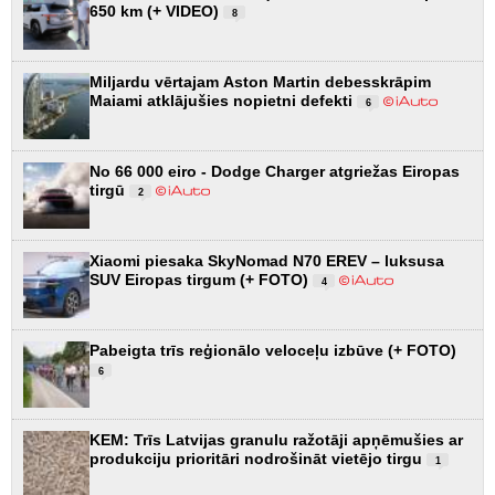
650 km (+ VIDEO)
8
Miljardu vērtajam Aston Martin debesskrāpim
Maiami atklājušies nopietni defekti
6
No 66 000 eiro - Dodge Charger atgriežas Eiropas
tirgū
2
Xiaomi piesaka SkyNomad N70 EREV – luksusa
SUV Eiropas tirgum (+ FOTO)
4
Pabeigta trīs reģionālo veloceļu izbūve (+ FOTO)
6
KEM: Trīs Latvijas granulu ražotāji apņēmušies ar
produkciju prioritāri nodrošināt vietējo tirgu
1