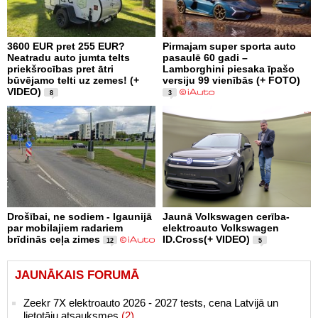
3600 EUR pret 255 EUR?
Pirmajam super sporta auto
Neatradu auto jumta telts
pasaulē 60 gadi –
priekšrocības pret ātri
Lamborghini piesaka īpašo
būvējamo telti uz zemes! (+
versiju 99 vienībās (+ FOTO)
VIDEO)
8
3
Drošībai, ne sodiem - Igaunijā
Jaunā Volkswagen cerība-
par mobilajiem radariem
elektroauto Volkswagen
brīdinās ceļa zimes
ID.Cross(+ VIDEO)
12
5
JAUNĀKAIS FORUMĀ
Zeekr 7X elektroauto 2026 - 2027 tests, cena Latvijā un
lietotāju atsauksmes
(2)