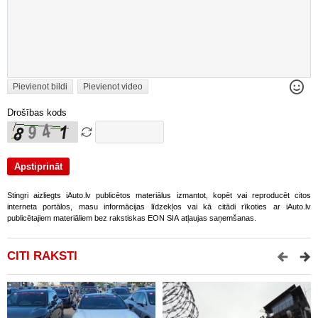
Pievienot bildi
Pievienot video
Drošības kods
Stingri aizliegts iAuto.lv publicētos materiālus izmantot, kopēt vai reproducēt citos
interneta portālos, masu informācijas līdzekļos vai kā citādi rīkoties ar iAuto.lv
publicētajiem materiāliem bez rakstiskas EON SIA atļaujas saņemšanas.
CITI RAKSTI