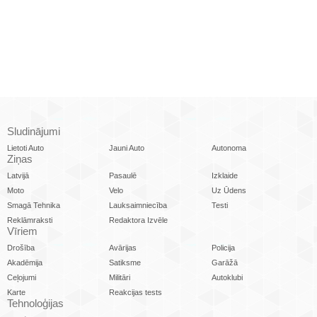
Sludinājumi
Lietoti Auto
Jauni Auto
Autonoma
Ziņas
Latvijā
Pasaulē
Izklaide
Moto
Velo
Uz Ūdens
Smagā Tehnika
Lauksaimniecība
Testi
Reklāmraksti
Redaktora Izvēle
Vīriem
Drošība
Avārijas
Policija
Akadēmija
Satiksme
Garāžā
Ceļojumi
Militāri
Autoklubi
Karte
Reakcijas tests
Tehnoloģijas