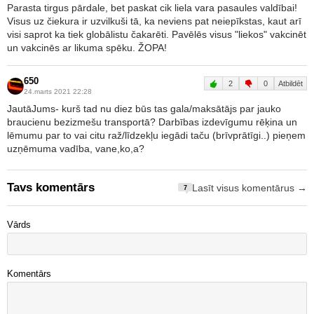
Parasta tirgus pārdale, bet paskat cik liela vara pasaules valdībai!
Visus uz čiekura ir uzvilkuši tā, ka neviens pat neiepīkstas, kaut arī
visi saprot ka tiek globālistu čakarēti. Pavēlēs visus "liekos" vakcinēt
un vakcinēs ar likuma spēku. ŽOPA!
650
2
0
Atbildēt
24.marts 2021 22:28
JautāJums- kurš tad nu diez būs tas gala/maksātājs par jauko
braucienu bezizmešu transportā? Darbības izdevīgumu rēķina un
lēmumu par to vai citu raž/līdzekļu iegādi taču (brīvprātīgi..) pieņem
uzņēmuma vadība, vane,ko,a?
Tavs komentārs
Lasīt visus komentārus →
7
Vārds
Komentārs