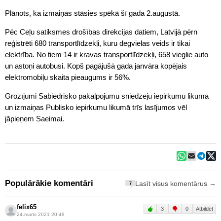
Plānots, ka izmaiņas stāsies spēkā šī gada 2.augustā.
Pēc Ceļu satiksmes drošības direkcijas datiem, Latvijā pērn
reģistrēti 680 transportlīdzekļi, kuru degvielas veids ir tikai
elektrība. No tiem 14 ir kravas transportlīdzekļi, 658 vieglie auto
un astoņi autobusi. Kopš pagājušā gada janvāra kopējais
elektromobiļu skaita pieaugums ir 56%.
Grozījumi Sabiedrisko pakalpojumu sniedzēju iepirkumu likumā
un izmaiņas Publisko iepirkumu likumā trīs lasījumos vēl
jāpieņem Saeimai.
Populārākie komentāri
Lasīt visus komentārus →
7
felix65
3
0
Atbildēt
24.marts 2021 20:49