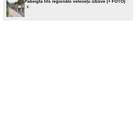
Pabeigta trīs reģionālo veloceļu izbūve (+ FOTO)
6