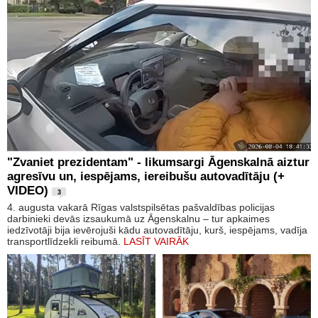
"Zvaniet prezidentam" - likumsargi Āgenskalnā aiztur
agresīvu un, iespējams, iereibušu autovadītāju (+
VIDEO)
3
4. augusta vakarā Rīgas valstspilsētas pašvaldības policijas
darbinieki devās izsaukumā uz Āgenskalnu – tur apkaimes
iedzīvotāji bija ievērojuši kādu autovadītāju, kurš, iespējams, vadīja
transportlīdzekli reibumā.
LASĪT VAIRĀK