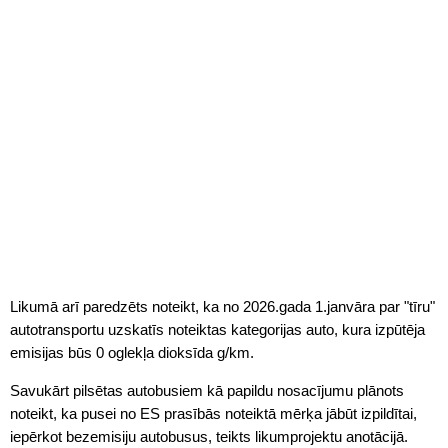
Likumā arī paredzēts noteikt, ka no 2026.gada 1.janvāra par "tīru"
autotransportu uzskatīs noteiktas kategorijas auto, kura izpūtēja
emisijas būs 0 oglekļa dioksīda g/km.
Savukārt pilsētas autobusiem kā papildu nosacījumu plānots
noteikt, ka pusei no ES prasībās noteiktā mērķa jābūt izpildītai,
iepērkot bezemisiju autobusus, teikts likumprojektu anotācijā.