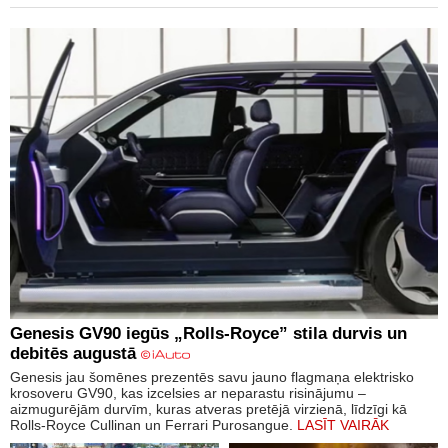
Genesis GV90 iegūs „Rolls-Royce” stila durvis un
debitēs augustā
Genesis jau šomēnes prezentēs savu jauno flagmaņa elektrisko
krosoveru GV90, kas izcelsies ar neparastu risinājumu –
aizmugurējām durvīm, kuras atveras pretējā virzienā, līdzīgi kā
Rolls-Royce Cullinan un Ferrari Purosangue.
LASĪT VAIRĀK