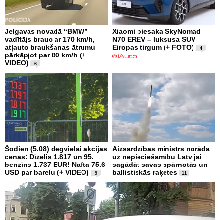
Jelgavas novadā “BMW”
Xiaomi piesaka SkyNomad
vadītājs brauc ar 170 km/h,
N70 EREV – luksusa SUV
atļauto braukšanas ātrumu
Eiropas tirgum (+ FOTO)
4
pārkāpjot par 80 km/h (+
VIDEO)
6
Šodien (5.08) degvielai akcijas
Aizsardzības ministrs norāda
cenas: Dīzelis 1.817 un 95.
uz nepieciešamību Latvijai
benzīns 1.737 EUR! Nafta 75.6
sagādāt savas spārnotās un
USD par barelu (+ VIDEO)
ballistiskās raķetes
9
11