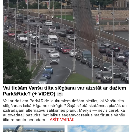
Vai tiešām Vanšu tilta slēgšanu var aizstāt ar dažiem
Park&Ride? (+ VIDEO)
7
Vai ar dažiem Park&Ride laukumiem tiešām pietiks, lai Vanšu tilta
slēgšanas laikā Rīga neiestrēgtu? Šajā sižetā skatāmies plašāk un
izstrādājam alternatīvu satiksmes plānu. Mērķis — nevis cerēt, ka
autovadītāji pazudīs, bet laikus sagatavot reālus maršrutus Vanšu
tilta remonta periodam.
LASĪT VAIRĀK