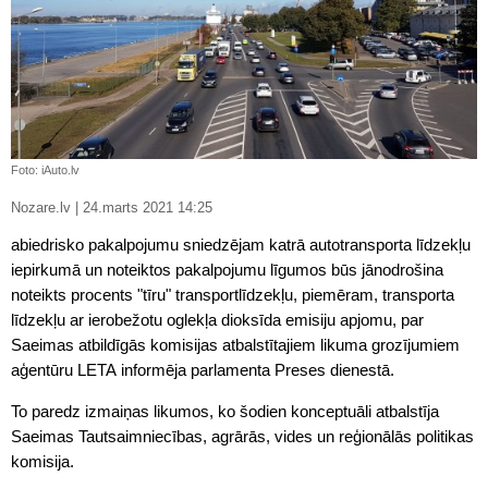
Foto: iAuto.lv
Nozare.lv | 24.marts 2021 14:25
abiedrisko pakalpojumu sniedzējam katrā autotransporta līdzekļu
iepirkumā un noteiktos pakalpojumu līgumos būs jānodrošina
noteikts procents "tīru" transportlīdzekļu, piemēram, transporta
līdzekļu ar ierobežotu oglekļa dioksīda emisiju apjomu, par
Saeimas atbildīgās komisijas atbalstītajiem likuma grozījumiem
aģentūru LETA informēja parlamenta Preses dienestā.
To paredz izmaiņas likumos, ko šodien konceptuāli atbalstīja
Saeimas Tautsaimniecības, agrārās, vides un reģionālās politikas
komisija.