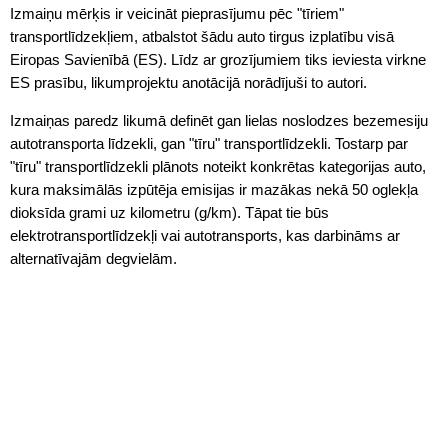
Izmaiņu mērķis ir veicināt pieprasījumu pēc "tīriem"
transportlīdzekļiem, atbalstot šādu auto tirgus izplatību visā
Eiropas Savienībā (ES). Līdz ar grozījumiem tiks ieviesta virkne
ES prasību, likumprojektu anotācijā norādījuši to autori.
Izmaiņas paredz likumā definēt gan lielas noslodzes bezemesiju
autotransporta līdzekli, gan "tīru" transportlīdzekli. Tostarp par
"tīru" transportlīdzekli plānots noteikt konkrētas kategorijas auto,
kura maksimālās izpūtēja emisijas ir mazākas nekā 50 oglekļa
dioksīda grami uz kilometru (g/km). Tāpat tie būs
elektrotransportlīdzekļi vai autotransports, kas darbināms ar
alternatīvajām degvielām.