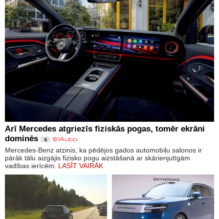
Arī Mercedes atgriezīs fiziskās pogas, tomēr ekrāni
dominēs
6
Mercedes-Benz atzinis, ka pēdējos gados automobiļu salonos ir
pārāk tālu aizgājis fizisko pogu aizstāšanā ar skārienjutīgām
vadības ierīcēm.
LASĪT VAIRĀK