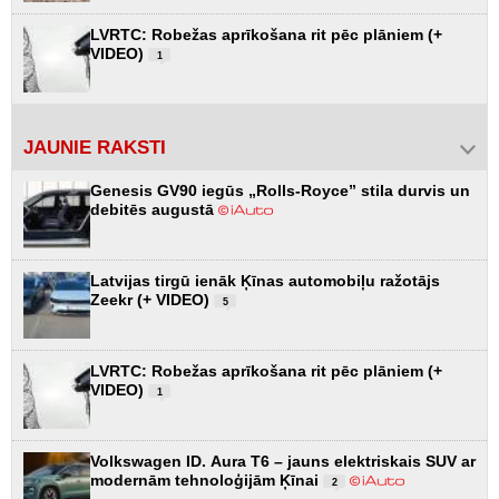
LVRTC: Robežas aprīkošana rit pēc plāniem (+
VIDEO)
1
JAUNIE RAKSTI
Genesis GV90 iegūs „Rolls-Royce” stila durvis un
debitēs augustā
Latvijas tirgū ienāk Ķīnas automobiļu ražotājs
Zeekr (+ VIDEO)
5
LVRTC: Robežas aprīkošana rit pēc plāniem (+
VIDEO)
1
Volkswagen ID. Aura T6 – jauns elektriskais SUV ar
modernām tehnoloģijām Ķīnai
2