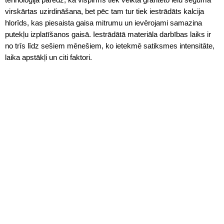
virskārtas uzirdināšana, bet pēc tam tur tiek iestrādāts kalcija
hlorīds, kas piesaista gaisa mitrumu un ievērojami samazina
putekļu izplatīšanos gaisā. Iestrādātā materiāla darbības laiks ir
no trīs līdz sešiem mēnešiem, ko ietekmē satiksmes intensitāte,
laika apstākļi un citi faktori.