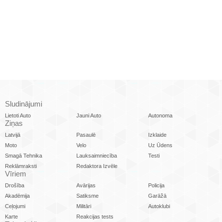
Sludinājumi
Lietoti Auto
Jauni Auto
Autonoma
Ziņas
Latvijā
Pasaulē
Izklaide
Moto
Velo
Uz Ūdens
Smagā Tehnika
Lauksaimniecība
Testi
Reklāmraksti
Redaktora Izvēle
Vīriem
Drošība
Avārijas
Policija
Akadēmija
Satiksme
Garāžā
Ceļojumi
Militāri
Autoklubi
Karte
Reakcijas tests