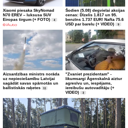
Xiaomi piesaka SkyNomad
Šodien (5.08) degvielai akcijas
N70 EREV – luksusa SUV
cenas: Dīzelis 1.817 un 95.
Eiropas tirgum (+ FOTO)
benzīns 1.737 EUR! Nafta 75.6
4
USD par barelu (+ VIDEO)
9
Aizsardzības ministrs norāda
"Zvaniet prezidentam" -
uz nepieciešamību Latvijai
likumsargi Āgenskalnā aiztur
sagādāt savas spārnotās un
agresīvu un, iespējams,
ballistiskās raķetes
iereibušu autovadītāju (+
11
VIDEO)
3