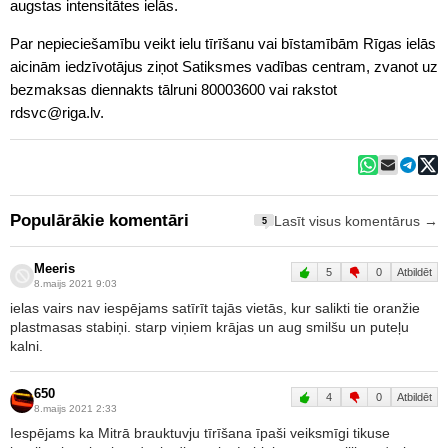
augstas intensitātes ielās.
Par nepieciešamību veikt ielu tīrīšanu vai bīstamībām Rīgas ielās
aicinām iedzīvotājus ziņot Satiksmes vadības centram, zvanot uz
bezmaksas diennakts tālruni 80003600 vai rakstot
rdsvc@riga.lv.
Populārākie komentāri
Lasīt visus komentārus →
5
Meeris
5
0
Atbildēt
8.maijs 2021 9:03
ielas vairs nav iespējams satīrīt tajās vietās, kur salikti tie oranžie
plastmasas stabiņi. starp viņiem krājas un aug smilšu un puteļu
kalni.
650
4
0
Atbildēt
8.maijs 2021 2:33
Iespējams ka Mitrā brauktuvju tīrīšana īpaši veiksmīgi tikuse