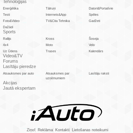
Tehnoloģijas
Enerģētika
Tālruņi
Datori&Portatīvie
Testi
Internets&App
Spēles
Foto&Video
TV&Cita Tehnika
Gadžeti
Dažādi
Sports
Rallijs
Kross
Šoseja
4x4
Moto
Velo
Uz Ūdens
Trases
Kalendārs
Video&TV
Forums
Lasītāju pieredze
Atsauksmes par auto
Atsauksmes par
Lasītāju raksti
uzņēmumiem
Akcijas
Jautā ekspertam
Ziņo!
Reklāma
Kontakti
Lietošanas noteikumi