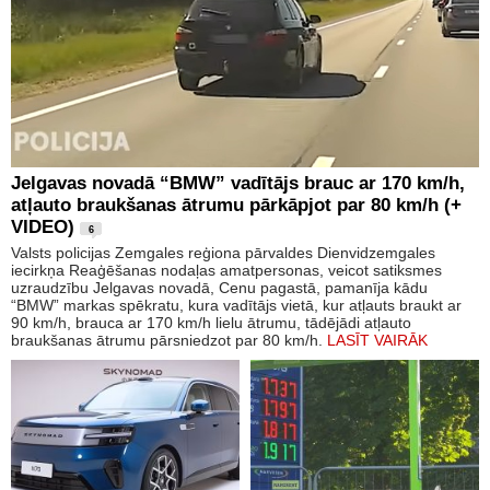
Jelgavas novadā “BMW” vadītājs brauc ar 170 km/h,
atļauto braukšanas ātrumu pārkāpjot par 80 km/h (+
VIDEO)
6
Valsts policijas Zemgales reģiona pārvaldes Dienvidzemgales
iecirkņa Reaģēšanas nodaļas amatpersonas, veicot satiksmes
uzraudzību Jelgavas novadā, Cenu pagastā, pamanīja kādu
“BMW” markas spēkratu, kura vadītājs vietā, kur atļauts braukt ar
90 km/h, brauca ar 170 km/h lielu ātrumu, tādējādi atļauto
braukšanas ātrumu pārsniedzot par 80 km/h.
LASĪT VAIRĀK