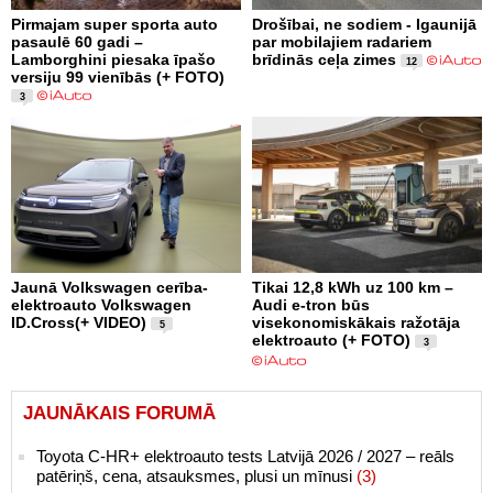
Pirmajam super sporta auto
Drošībai, ne sodiem - Igaunijā
pasaulē 60 gadi –
par mobilajiem radariem
Lamborghini piesaka īpašo
brīdinās ceļa zimes
12
versiju 99 vienībās (+ FOTO)
3
Jaunā Volkswagen cerība-
Tikai 12,8 kWh uz 100 km –
elektroauto Volkswagen
Audi e-tron būs
ID.Cross(+ VIDEO)
visekonomiskākais ražotāja
5
elektroauto (+ FOTO)
3
JAUNĀKAIS FORUMĀ
Toyota C-HR+ elektroauto tests Latvijā 2026 / 2027 – reāls
patēriņš, cena, atsauksmes, plusi un mīnusi
(3)