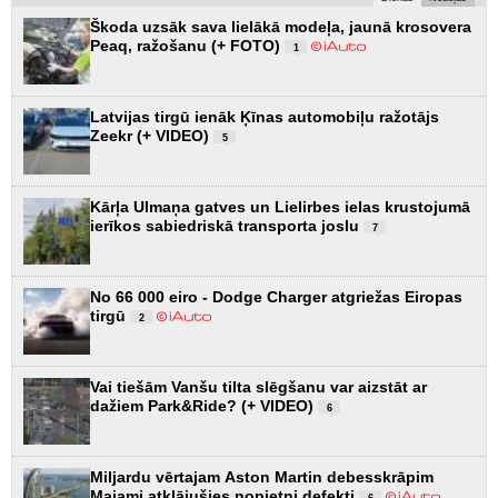
Škoda uzsāk sava lielākā modeļa, jaunā krosovera
Peaq, ražošanu (+ FOTO)
1
Latvijas tirgū ienāk Ķīnas automobiļu ražotājs
Zeekr (+ VIDEO)
5
Kārļa Ulmaņa gatves un Lielirbes ielas krustojumā
ierīkos sabiedriskā transporta joslu
7
No 66 000 eiro - Dodge Charger atgriežas Eiropas
tirgū
2
Vai tiešām Vanšu tilta slēgšanu var aizstāt ar
dažiem Park&Ride? (+ VIDEO)
6
Miljardu vērtajam Aston Martin debesskrāpim
Maiami atklājušies nopietni defekti
6