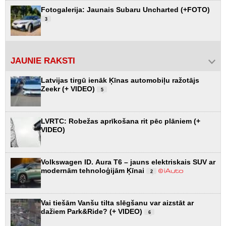
Fotogalerija: Jaunais Subaru Uncharted (+FOTO)
3
JAUNIE RAKSTI
Latvijas tirgū ienāk Ķīnas automobiļu ražotājs
Zeekr (+ VIDEO)
5
LVRTC: Robežas aprīkošana rit pēc plāniem (+
VIDEO)
Volkswagen ID. Aura T6 – jauns elektriskais SUV ar
modernām tehnoloģijām Ķīnai
2
Vai tiešām Vanšu tilta slēgšanu var aizstāt ar
dažiem Park&Ride? (+ VIDEO)
6