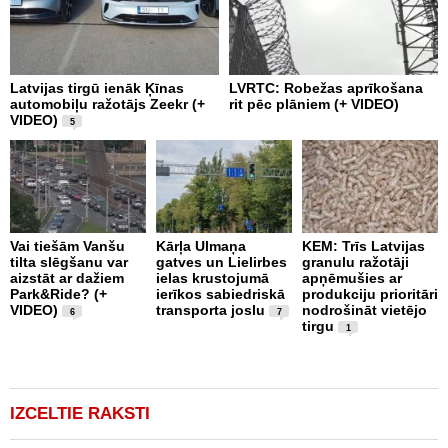
Latvijas tirgū ienāk Ķīnas
LVRTC: Robežas aprīkošana
M
automobiļu ražotājs Zeekr (+
rit pēc plāniem (+ VIDEO)
v
VIDEO)
v
5
g
Vai tiešām Vanšu
Kārļa Ulmaņa
KEM: Trīs Latvijas
tilta slēgšanu var
gatves un Lielirbes
granulu ražotāji
“
aizstāt ar dažiem
ielas krustojumā
apņēmušies ar
p
Park&Ride? (+
ierīkos sabiedriskā
produkciju prioritāri
s
VIDEO)
transporta joslu
nodrošināt vietējo
m
6
7
tirgu
1
IZCELTIE RAKSTI