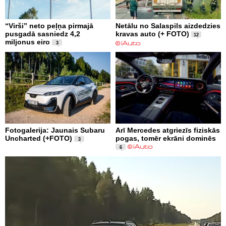
“Virši” neto peļņa pirmajā
Netālu no Salaspils aizdedzies
pusgadā sasniedz 4,2
kravas auto (+ FOTO)
12
miljonus eiro
3
Fotogalerija: Jaunais Subaru
Arī Mercedes atgriezīs fiziskās
Uncharted (+FOTO)
pogas, tomēr ekrāni dominēs
3
6