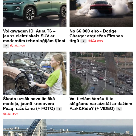
Volkswagen ID. Aura T6 –
No 66 000 eiro - Dodge
jauns elektriskais SUV ar
Charger atgriežas Eiropas
modernām tehnoloģijām Ķīnai
tirgū
2
2
Škoda uzsāk sava lielākā
Vai tiešām Vanšu tilta
modeļa, jaunā krosovera
slēgšanu var aizstāt ar dažiem
Peaq, ražošanu (+ FOTO)
Park&Ride? (+ VIDEO)
1
6