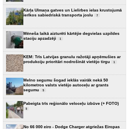
Kārļa Ulmaņa gatves un Lielirbes ielas krustojumā
ierīkos sabiedriskā transporta joslu
7
Mēneša laikā aizturēti kārtējie degvielas uzpildes
staciju apzadzēji
1
KEM: Trīs Latvijas granulu ražotāji apņēmušies ar
produkciju prioritāri nodrošināt vietējo tirgu
1
Melno segumu šogad ieklās vairāk nekā 50
kilometros valsts vietējo autoceļu ar grants
segumu
5
Pabeigta trīs reģionālo veloceļu izbūve (+ FOTO)
5
No 66 000 eiro - Dodge Charger atgriežas Eiropas