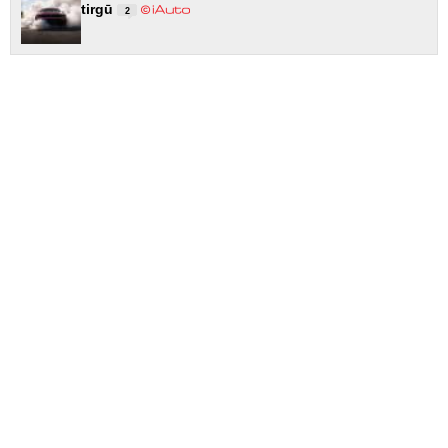
tirgū
2