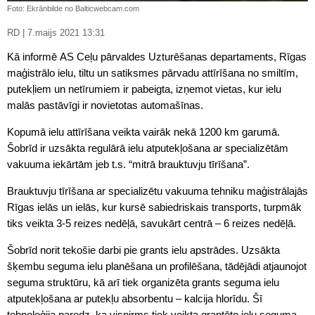
Foto: Ekrānbilde no Balticwebcam.com
RD | 7.maijs 2021 13:31
Kā informē AS Ceļu pārvaldes Uzturēšanas departaments, Rīgas
maģistrālo ielu, tiltu un satiksmes pārvadu attīrīšana no smiltīm,
putekļiem un netīrumiem ir pabeigta, izņemot vietas, kur ielu
malās pastāvīgi ir novietotas automašīnas.
Kopumā ielu attīrīšana veikta vairāk nekā 1200 km garumā.
Šobrīd ir uzsākta regulārā ielu atputekļošana ar specializētām
vakuuma iekārtām jeb t.s. “mitrā brauktuvju tīrīšana”.
Brauktuvju tīrīšana ar specializētu vakuuma tehniku maģistrālajās
Rīgas ielās un ielās, kur kursē sabiedriskais transports, turpmāk
tiks veikta 3-5 reizes nedēļā, savukārt centrā – 6 reizes nedēļā.
Šobrīd norit tekošie darbi pie grants ielu apstrādes. Uzsākta
šķembu seguma ielu planēšana un profilēšana, tādējādi atjaunojot
seguma struktūru, kā arī tiek organizēta grants seguma ielu
atputekļošana ar putekļu absorbentu – kalcija hlorīdu. Šī
tehnoloģija paredz, ka vispirms tiek veikta grantēto ielu seguma