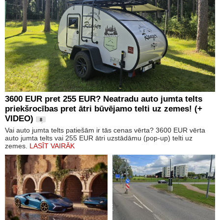
3600 EUR pret 255 EUR? Neatradu auto jumta telts
priekšrocības pret ātri būvējamo telti uz zemes! (+
VIDEO)
8
Vai auto jumta telts patiešām ir tās cenas vērta? 3600 EUR vērta
auto jumta telts vai 255 EUR ātri uzstādāmu (pop-up) telti uz
zemes.
LASĪT VAIRĀK