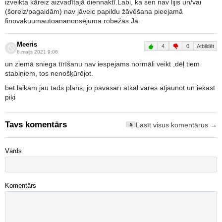
izveikta kāreiz aizvadītajā diennaktī.Labi, ka sen nav lijis un/vai
(šoreiz/pagaidām) nav jāveic papildu žāvēšana pieejamā
finovakuumautoananonsējuma robežās.Jā.
Meeris
4
0
Atbildēt
8.maijs 2021 9:06
un ziemā sniega tīrīšanu nav iespejams normāli veikt ,dēļ tiem
stabiņiem, tos nenošķūrējot.
bet laikam jau tāds plāns, jo pavasarī atkal varēs atjaunot un iekāst
piķi
Tavs komentārs
Lasīt visus komentārus →
5
Vārds
Komentārs