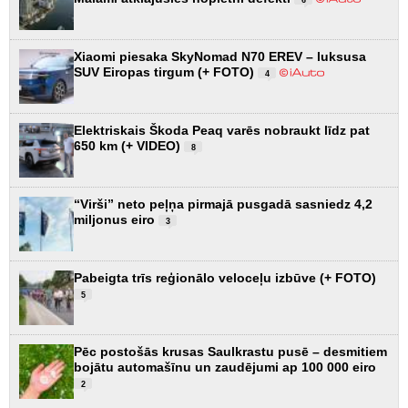
Xiaomi piesaka SkyNomad N70 EREV – luksusa
SUV Eiropas tirgum (+ FOTO)
4
Elektriskais Škoda Peaq varēs nobraukt līdz pat
650 km (+ VIDEO)
8
“Virši” neto peļņa pirmajā pusgadā sasniedz 4,2
miljonus eiro
3
Pabeigta trīs reģionālo veloceļu izbūve (+ FOTO)
5
Pēc postošās krusas Saulkrastu pusē – desmitiem
bojātu automašīnu un zaudējumi ap 100 000 eiro
2