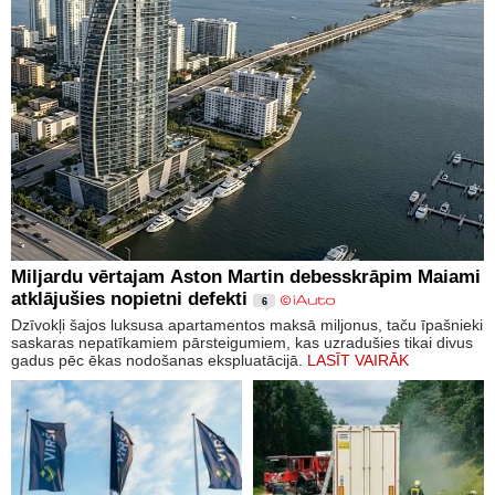
Miljardu vērtajam Aston Martin debesskrāpim Maiami
atklājušies nopietni defekti
6
Dzīvokļi šajos luksusa apartamentos maksā miljonus, taču īpašnieki
saskaras nepatīkamiem pārsteigumiem, kas uzradušies tikai divus
gadus pēc ēkas nodošanas ekspluatācijā.
LASĪT VAIRĀK