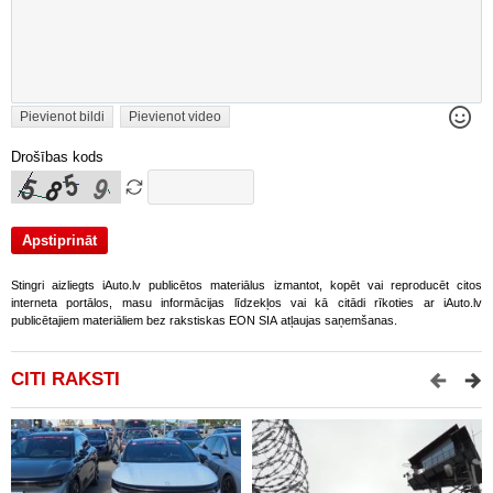
Pievienot bildi
Pievienot video
Drošības kods
Stingri aizliegts iAuto.lv publicētos materiālus izmantot, kopēt vai reproducēt citos
interneta portālos, masu informācijas līdzekļos vai kā citādi rīkoties ar iAuto.lv
publicētajiem materiāliem bez rakstiskas EON SIA atļaujas saņemšanas.
CITI RAKSTI