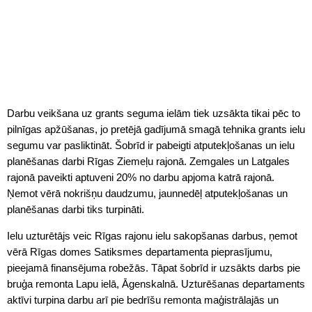
Darbu veikšana uz grants seguma ielām tiek uzsākta tikai pēc to
pilnīgas apžūšanas, jo pretējā gadījumā smagā tehnika grants ielu
segumu var pasliktināt. Šobrīd ir pabeigti atputekļošanas un ielu
planēšanas darbi Rīgas Ziemeļu rajonā. Zemgales un Latgales
rajonā paveikti aptuveni 20% no darbu apjoma katrā rajonā.
Ņemot vērā nokrišņu daudzumu, jaunnedēļ atputekļošanas un
planēšanas darbi tiks turpināti.
Ielu uzturētājs veic Rīgas rajonu ielu sakopšanas darbus, ņemot
vērā Rīgas domes Satiksmes departamenta pieprasījumu,
pieejamā finansējuma robežās. Tāpat šobrīd ir uzsākts darbs pie
bruģa remonta Lapu ielā, Āgenskalnā. Uzturēšanas departaments
aktīvi turpina darbu arī pie bedrīšu remonta maģistrālajās un