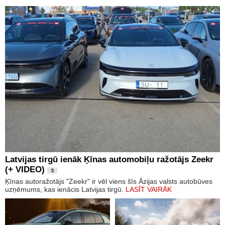
Latvijas tirgū ienāk Ķīnas automobiļu ražotājs Zeekr
(+ VIDEO)
5
Ķīnas autoražotājs "Zeekr" ir vēl viens šīs Āzijas valsts autobūves
uzņēmums, kas ienācis Latvijas tirgū.
LASĪT VAIRĀK