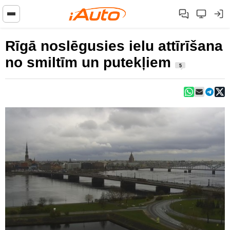
Rīgā noslēgusies ielu attīrīšana
no smiltīm un putekļiem
5