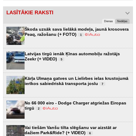
LASĪTĀKIE RAKSTI
Dienas
Nedēļas
Škoda uzsāk sava lielākā modeļa, jaunā krosovera
Peaq, ražošanu (+ FOTO)
1
Latvijas tirgū ienāk Ķīnas automobiļu ražotājs
Zeekr (+ VIDEO)
5
Kārļa Ulmaņa gatves un Lielirbes ielas krustojumā
ierīkos sabiedriskā transporta joslu
7
No 66 000 eiro - Dodge Charger atgriežas Eiropas
tirgū
2
Vai tiešām Vanšu tilta slēgšanu var aizstāt ar
dažiem Park&Ride? (+ VIDEO)
6