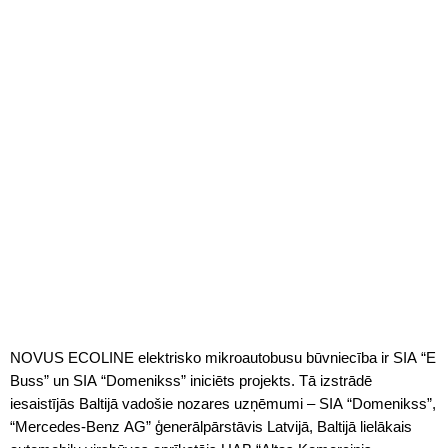
NOVUS ECOLINE elektrisko mikroautobusu būvniecība ir SIA “E
Buss” un SIA “Domenikss” iniciēts projekts. Tā izstrādē
iesaistījās Baltijā vadošie nozares uzņēmumi – SIA “Domenikss”,
“Mercedes-Benz AG” ģenerālpārstāvis Latvijā, Baltijā lielākais