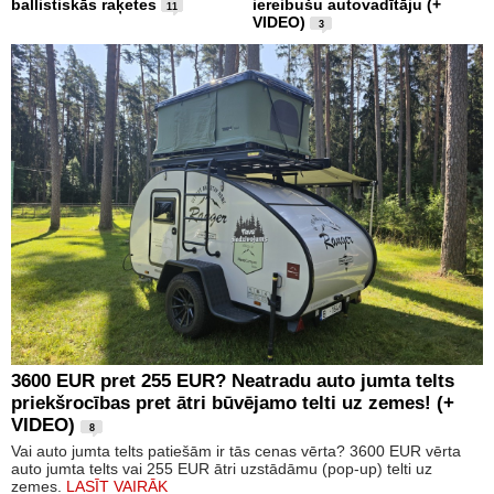
ballistiskās raķetes
iereibušu autovadītāju (+
11
VIDEO)
3
3600 EUR pret 255 EUR? Neatradu auto jumta telts
priekšrocības pret ātri būvējamo telti uz zemes! (+
VIDEO)
8
Vai auto jumta telts patiešām ir tās cenas vērta? 3600 EUR vērta
auto jumta telts vai 255 EUR ātri uzstādāmu (pop-up) telti uz
zemes.
LASĪT VAIRĀK