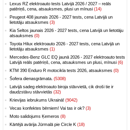
Lexus RZ elektroauto tests Latvijā 2026 / 2027 – reāls
patēriņš, cena, atsauksmes, plusi un mīnusi
(14)
Peugeot 408 jaunais 2026 - 2027 tests, cena Latvijā un
lietotāju atsauksmes
(3)
Kia Seltos jaunais 2026 - 2027 tests, cena Latvijā un lietotāju
atsauksmes
(0)
Toyota Hilux elektroauto 2026 - 2027 tests, cena Latvijā un
lietotāju atsauksmes
(1)
Mercedes-Benz GLC EQ jaunā 2026 - 2027 elektroauto tests
Latvijā reāls patēriņš, cena, atsauksmes un plusi, mīnusi
(6)
KTM 390 Enduro R motocikla tests 2026, atsauksmes
(0)
Šofera dienasgrāmata.
(5308)
Latvijā sadeg elektroauto biroja stāvvietā, cik droši tie ir
daudzstāvu stāvvietās
(32)
Krievijas iebrukums Ukrainā!
(9042)
Vecas konfektes bērniem! Vai tas ir ok?
(3)
Moto salidojums Ķemeros
(8)
Kārtējā avārija Jūrmalā pie Circle K
(18)