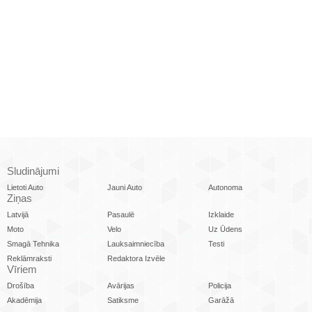
Sludinājumi
Lietoti Auto
Jauni Auto
Autonoma
Ziņas
Latvijā
Pasaulē
Izklaide
Moto
Velo
Uz Ūdens
Smagā Tehnika
Lauksaimniecība
Testi
Reklāmraksti
Redaktora Izvēle
Vīriem
Drošība
Avārijas
Policija
Akadēmija
Satiksme
Garāžā