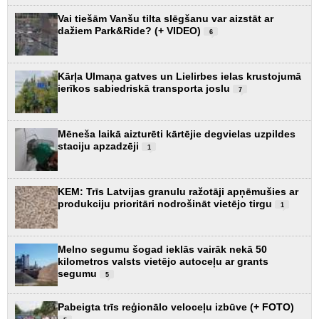
Vai tiešām Vanšu tilta slēgšanu var aizstāt ar
dažiem Park&Ride? (+ VIDEO)
6
Kārļa Ulmaņa gatves un Lielirbes ielas krustojumā
ierīkos sabiedriskā transporta joslu
7
Mēneša laikā aizturēti kārtējie degvielas uzpildes
staciju apzadzēji
1
KEM: Trīs Latvijas granulu ražotāji apņēmušies ar
produkciju prioritāri nodrošināt vietējo tirgu
1
Melno segumu šogad ieklās vairāk nekā 50
kilometros valsts vietējo autoceļu ar grants
segumu
5
Pabeigta trīs reģionālo veloceļu izbūve (+ FOTO)