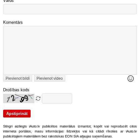
Vārds
Komentārs
Pievienot bildi
Pievienot video
Drošības kods
Stingri aizliegts iAuto.lv publicētos materiālus izmantot, kopēt vai reproducēt citos
interneta portālos, masu informācijas līdzekļos vai kā citādi rīkoties ar iAuto.lv
publicētajiem materiāliem bez rakstiskas EON SIA atļaujas saņemšanas.