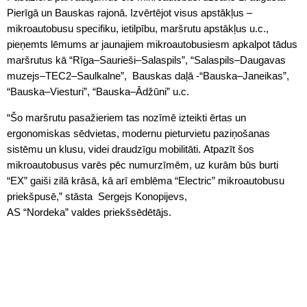
Pierīgā un Bauskas rajonā. Izvērtējot visus apstākļus –
mikroautobusu specifiku, ietilpību, maršrutu apstākļus u.c.,
pieņemts lēmums ar jaunajiem mikroautobusiesm apkalpot tādus
maršrutus kā “Rīga–Saurieši–Salaspils”, “Salaspils–Daugavas
muzejs–TEC2–Saulkalne”, Bauskas daļā -“Bauska–Janeikas”,
“Bauska–Viesturi”, “Bauska–Ādžūni” u.c.
“Šo maršrutu pasažieriem tas nozīmē izteikti ērtas un
ergonomiskas sēdvietas, modernu pieturvietu paziņošanas
sistēmu un klusu, videi draudzīgu mobilitāti. Atpazīt šos
mikroautobusus varēs pēc numurzīmēm, uz kurām būs burti
“EX” gaiši zilā krāsā, kā arī emblēma “Electric” mikroautobusu
priekšpusē,” stāsta Sergejs Konopijevs,
AS “Nordeka” valdes priekšsēdētājs.