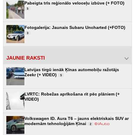
Pabeigta trīs reģionālo veloceļu izbūve (+ FOTO)
5
Fotogalerija: Jaunais Subaru Uncharted (+FOTO)
3
JAUNIE RAKSTI
Latvijas tirgū ienāk Ķīnas automobiļu ražotājs
Zeekr (+ VIDEO)
5
LVRTC: Robežas aprīkošana rit pēc plāniem (+
VIDEO)
Volkswagen ID. Aura T6 – jauns elektriskais SUV ar
modernām tehnoloģijām Ķīnai
2