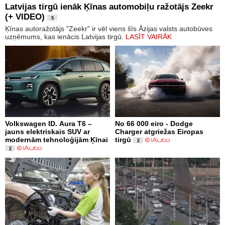
Latvijas tirgū ienāk Ķīnas automobiļu ražotājs Zeekr
(+ VIDEO)
5
Ķīnas autoražotājs "Zeekr" ir vēl viens šīs Āzijas valsts autobūves
uzņēmums, kas ienācis Latvijas tirgū.
LASĪT VAIRĀK
Volkswagen ID. Aura T6 –
No 66 000 eiro - Dodge
jauns elektriskais SUV ar
Charger atgriežas Eiropas
modernām tehnoloģijām Ķīnai
tirgū
2
2