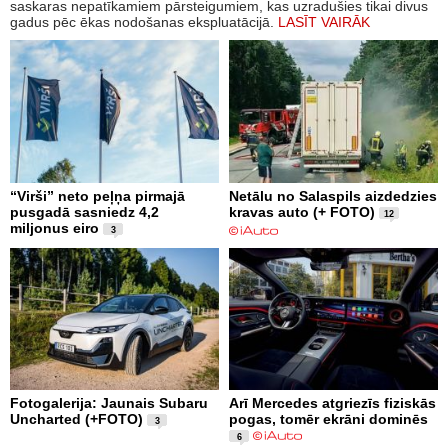
saskaras nepatīkamiem pārsteigumiem, kas uzradušies tikai divus
gadus pēc ēkas nodošanas ekspluatācijā.
LASĪT VAIRĀK
“Virši” neto peļņa pirmajā
Netālu no Salaspils aizdedzies
pusgadā sasniedz 4,2
kravas auto (+ FOTO)
12
miljonus eiro
3
Fotogalerija: Jaunais Subaru
Arī Mercedes atgriezīs fiziskās
Uncharted (+FOTO)
pogas, tomēr ekrāni dominēs
3
6