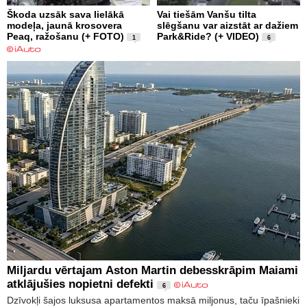
Škoda uzsāk sava lielākā
Vai tiešām Vanšu tilta
modeļa, jaunā krosovera
slēgšanu var aizstāt ar dažiem
Peaq, ražošanu (+ FOTO)
Park&Ride? (+ VIDEO)
1
6
Miljardu vērtajam Aston Martin debesskrāpim Maiami
atklājušies nopietni defekti
6
Dzīvokļi šajos luksusa apartamentos maksā miljonus, taču īpašnieki