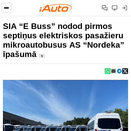
SIA “E Buss” nodod pirmos
septiņus elektriskos pasažieru
mikroautobusus AS “Nordeka”
īpašumā
5