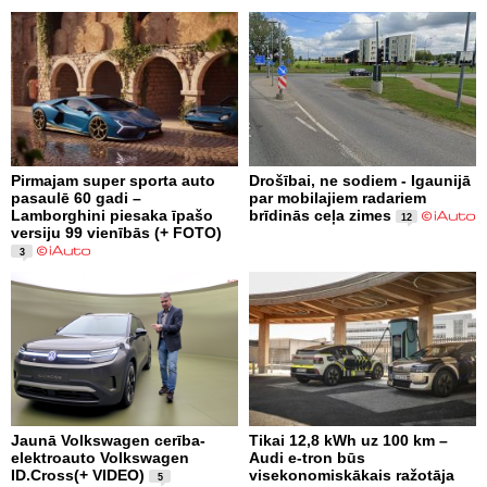
Pirmajam super sporta auto
Drošībai, ne sodiem - Igaunijā
pasaulē 60 gadi –
par mobilajiem radariem
Lamborghini piesaka īpašo
brīdinās ceļa zimes
12
versiju 99 vienībās (+ FOTO)
3
Jaunā Volkswagen cerība-
Tikai 12,8 kWh uz 100 km –
elektroauto Volkswagen
Audi e-tron būs
ID.Cross(+ VIDEO)
visekonomiskākais ražotāja
5