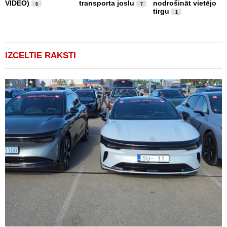
VIDEO)
transporta joslu
nodrošināt vietējo
m
6
7
tirgu
1
IZCELTIE RAKSTI