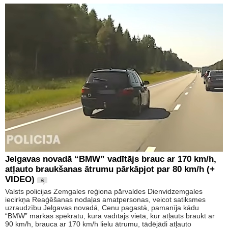
Jelgavas novadā “BMW” vadītājs brauc ar 170 km/h,
atļauto braukšanas ātrumu pārkāpjot par 80 km/h (+
VIDEO)
6
Valsts policijas Zemgales reģiona pārvaldes Dienvidzemgales
iecirkņa Reaģēšanas nodaļas amatpersonas, veicot satiksmes
uzraudzību Jelgavas novadā, Cenu pagastā, pamanīja kādu
“BMW” markas spēkratu, kura vadītājs vietā, kur atļauts braukt ar
90 km/h, brauca ar 170 km/h lielu ātrumu, tādējādi atļauto