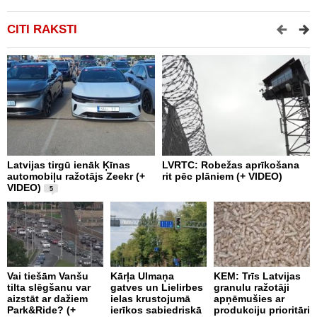
CITI RAKSTI
Latvijas tirgū ienāk Ķīnas
LVRTC: Robežas aprīkošana
M
automobiļu ražotājs Zeekr (+
rit pēc plāniem (+ VIDEO)
v
VIDEO)
v
5
g
Vai tiešām Vanšu
Kārļa Ulmaņa
KEM: Trīs Latvijas
tilta slēgšanu var
gatves un Lielirbes
granulu ražotāji
“
aizstāt ar dažiem
ielas krustojumā
apņēmušies ar
p
Park&Ride? (+
ierīkos sabiedriskā
produkciju prioritāri
s