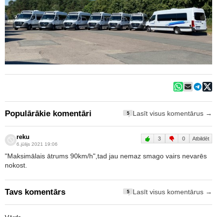
Populārākie komentāri
Lasīt visus komentārus →
5
reku
3
0
Atbildēt
6.jūlijs 2021 19:06
"Maksimālais ātrums 90km/h",tad jau nemaz smago vairs nevarēs
nokost.
Tavs komentārs
Lasīt visus komentārus →
5