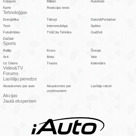
Ceļojumi
Militāri
Autoklubi
Karte
Reakcijas tests
Tehnoloģijas
Enerģētika
Tālruņi
Datori&Portatīvie
Testi
Internets&App
Spēles
Foto&Video
TV&Cita Tehnika
Gadžeti
Dažādi
Sports
Rallijs
Kross
Šoseja
4x4
Moto
Velo
Uz Ūdens
Trases
Kalendārs
Video&TV
Forums
Lasītāju pieredze
Atsauksmes par auto
Atsauksmes par
Lasītāju raksti
uzņēmumiem
Akcijas
Jautā ekspertam