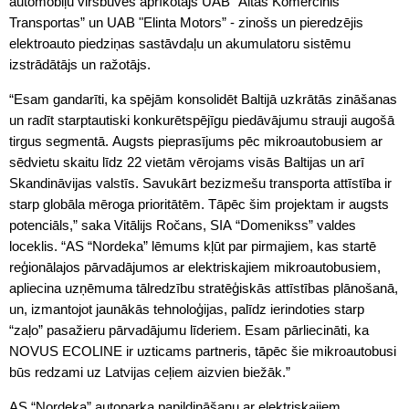
automobiļu virsbūves aprīkotājs UAB “Altas Komercinis
Transportas” un UAB "Elinta Motors” - zinošs un pieredzējis
elektroauto piedziņas sastāvdaļu un akumulatoru sistēmu
izstrādātājs un ražotājs.
“Esam gandarīti, ka spējām konsolidēt Baltijā uzkrātās zināšanas
un radīt starptautiski konkurētspējīgu piedāvājumu strauji augošā
tirgus segmentā. Augsts pieprasījums pēc mikroautobusiem ar
sēdvietu skaitu līdz 22 vietām vērojams visās Baltijas un arī
Skandināvijas valstīs. Savukārt bezizmešu transporta attīstība ir
starp globāla mēroga prioritātēm. Tāpēc šim projektam ir augsts
potenciāls,” saka Vitālijs Ročans, SIA “Domenikss” valdes
loceklis. “AS “Nordeka” lēmums kļūt par pirmajiem, kas startē
reģionālajos pārvadājumos ar elektriskajiem mikroautobusiem,
apliecina uzņēmuma tālredzību stratēģiskās attīstības plānošanā,
un, izmantojot jaunākās tehnoloģijas, palīdz ierindoties starp
“zaļo” pasažieru pārvadājumu līderiem. Esam pārliecināti, ka
NOVUS ECOLINE ir uzticams partneris, tāpēc šie mikroautobusi
būs redzami uz Latvijas ceļiem aizvien biežāk.”
AS “Nordeka” autoparka papildināšanu ar elektriskajiem