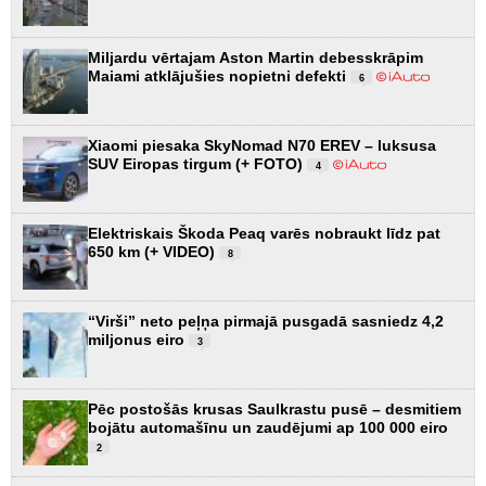
Miljardu vērtajam Aston Martin debesskrāpim
Maiami atklājušies nopietni defekti
6
Xiaomi piesaka SkyNomad N70 EREV – luksusa
SUV Eiropas tirgum (+ FOTO)
4
Elektriskais Škoda Peaq varēs nobraukt līdz pat
650 km (+ VIDEO)
8
“Virši” neto peļņa pirmajā pusgadā sasniedz 4,2
miljonus eiro
3
Pēc postošās krusas Saulkrastu pusē – desmitiem
bojātu automašīnu un zaudējumi ap 100 000 eiro
2