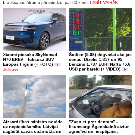
braukšanas ātrumu pārsniedzot par 80 km/h.
LASĪT VAIRĀK
Xiaomi piesaka SkyNomad
Šodien (5.08) degvielai akcijas
N70 EREV – luksusa SUV
cenas: Dīzelis 1.817 un 95.
Eiropas tirgum (+ FOTO)
benzīns 1.737 EUR! Nafta 75.6
4
USD par barelu (+ VIDEO)
9
Aizsardzības ministrs norāda
"Zvaniet prezidentam" -
uz nepieciešamību Latvijai
likumsargi Āgenskalnā aiztur
sagādāt savas spārnotās un
agresīvu un, iespējams,