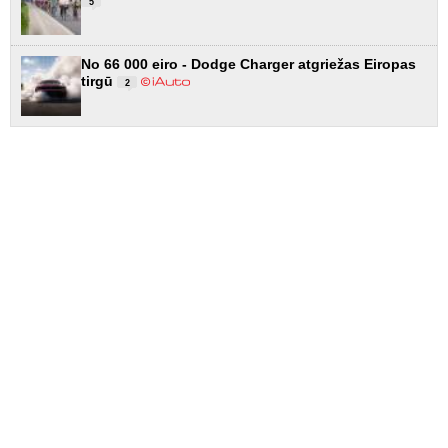
5
No 66 000 eiro - Dodge Charger atgriežas Eiropas
tirgū
2