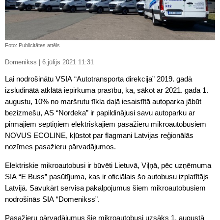
Foto: Publicitātes attēls
Domenikss | 6.jūlijs 2021 11:31
Lai nodrošinātu VSIA “Autotransporta direkcija” 2019. gadā
izsludinātā atklātā iepirkuma prasību, ka, sākot ar 2021. gada 1.
augustu, 10% no maršrutu tīkla daļā iesaistītā autoparka jābūt
bezizmešu, AS “Nordeka” ir papildinājusi savu autoparku ar
pirmajiem septiņiem elektriskajiem pasažieru mikroautobusiem
NOVUS ECOLINE, kļūstot par flagmani Latvijas reģionālās
nozīmes pasažieru pārvadājumos.
Elektriskie mikroautobusi ir būvēti Lietuvā, Viļņā, pēc uzņēmuma
SIA “E Buss” pasūtījuma, kas ir oficiālais šo autobusu izplatītājs
Latvijā. Savukārt servisa pakalpojumus šiem mikroautobusiem
nodrošinās SIA “Domenikss”.
Pasažieru pārvadājumus šie mikroautobusi uzsāks 1. augustā