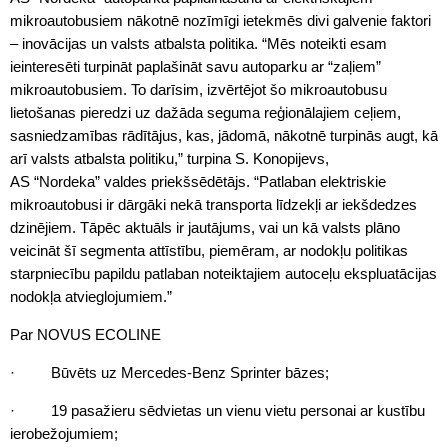
mikroautobusiem nākotnē nozīmīgi ietekmēs divi galvenie faktori
– inovācijas un valsts atbalsta politika. “Mēs noteikti esam
ieinteresēti turpināt paplašināt savu autoparku ar “zaļiem”
mikroautobusiem. To darīsim, izvērtējot šo mikroautobusu
lietošanas pieredzi uz dažāda seguma reģionālajiem ceļiem,
sasniedzamības rādītājus, kas, jādomā, nākotnē turpinās augt, kā
arī valsts atbalsta politiku,” turpina S. Konopijevs,
AS “Nordeka” valdes priekšsēdētājs. “Patlaban elektriskie
mikroautobusi ir dārgāki nekā transporta līdzekļi ar iekšdedzes
dzinējiem. Tāpēc aktuāls ir jautājums, vai un kā valsts plāno
veicināt šī segmenta attīstību, piemēram, ar nodokļu politikas
starpniecību papildu patlaban noteiktajiem autoceļu ekspluatācijas
nodokļa atvieglojumiem.”
Par NOVUS ECOLINE
· Būvēts uz Mercedes-Benz Sprinter bāzes;
· 19 pasažieru sēdvietas un vienu vietu personai ar kustību
ierobežojumiem;