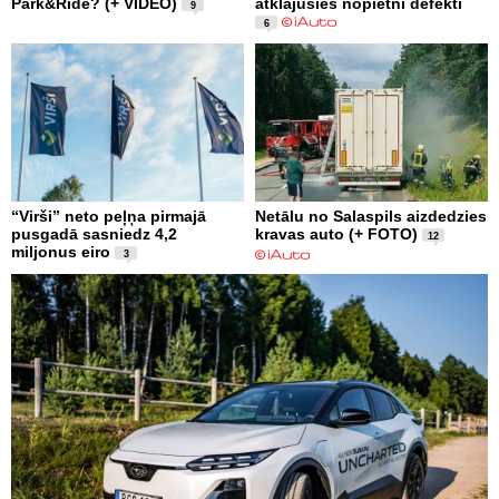
Park&Ride? (+ VIDEO)
atklājušies nopietni defekti
9
6
“Virši” neto peļņa pirmajā
Netālu no Salaspils aizdedzies
pusgadā sasniedz 4,2
kravas auto (+ FOTO)
12
miljonus eiro
3