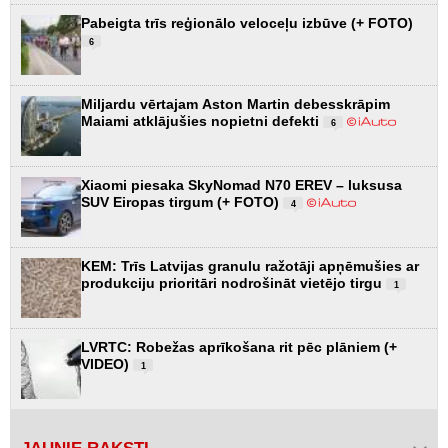
Pabeigta trīs reģionālo veloceļu izbūve (+ FOTO)
6
Miljardu vērtajam Aston Martin debesskrāpim
Maiami atklājušies nopietni defekti
6
Xiaomi piesaka SkyNomad N70 EREV – luksusa
SUV Eiropas tirgum (+ FOTO)
4
KEM: Trīs Latvijas granulu ražotāji apņēmušies ar
produkciju prioritāri nodrošināt vietējo tirgu
1
LVRTC: Robežas aprīkošana rit pēc plāniem (+
VIDEO)
1