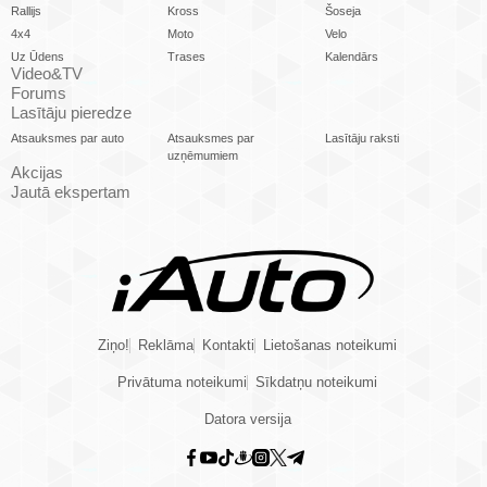
Rallijs
Kross
Šoseja
4x4
Moto
Velo
Uz Ūdens
Trases
Kalendārs
Video&TV
Forums
Lasītāju pieredze
Atsauksmes par auto
Atsauksmes par
Lasītāju raksti
uzņēmumiem
Akcijas
Jautā ekspertam
Ziņo!
Reklāma
Kontakti
Lietošanas noteikumi
Privātuma noteikumi
Sīkdatņu noteikumi
Datora versija