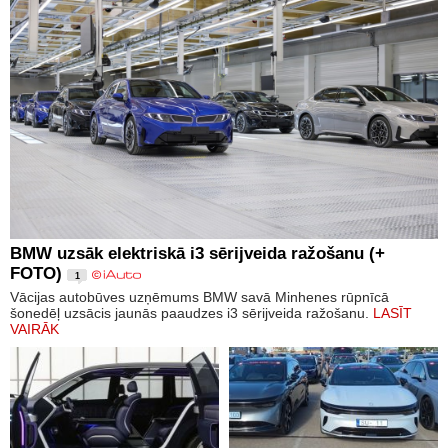
BMW uzsāk elektriskā i3 sērijveida ražošanu (+
FOTO)
1
Vācijas autobūves uzņēmums BMW savā Minhenes rūpnīcā
šonedēļ uzsācis jaunās paaudzes i3 sērijveida ražošanu.
LASĪT
VAIRĀK