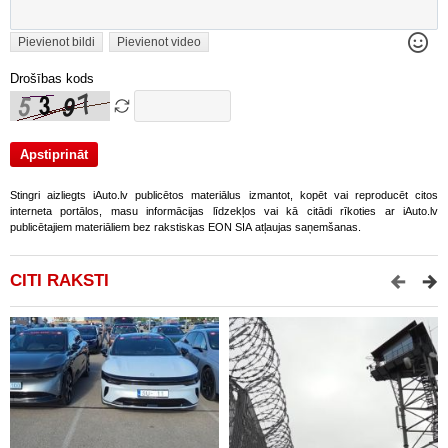
Pievienot bildi
Pievienot video
Drošības kods
Stingri aizliegts iAuto.lv publicētos materiālus izmantot, kopēt vai reproducēt citos
interneta portālos, masu informācijas līdzekļos vai kā citādi rīkoties ar iAuto.lv
publicētajiem materiāliem bez rakstiskas EON SIA atļaujas saņemšanas.
CITI RAKSTI