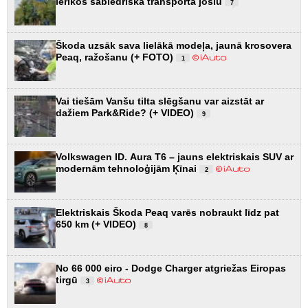
ierīkos sabiedriskā transporta joslu
7
Škoda uzsāk sava lielākā modeļa, jaunā krosovera
Peaq, ražošanu (+ FOTO)
1
Vai tiešām Vanšu tilta slēgšanu var aizstāt ar
dažiem Park&Ride? (+ VIDEO)
9
Volkswagen ID. Aura T6 – jauns elektriskais SUV ar
modernām tehnoloģijām Ķīnai
2
Elektriskais Škoda Peaq varēs nobraukt līdz pat
650 km (+ VIDEO)
8
No 66 000 eiro - Dodge Charger atgriežas Eiropas
tirgū
3