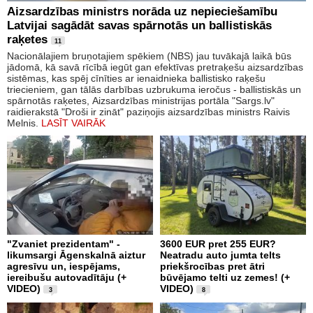
Aizsardzības ministrs norāda uz nepieciešamību
Latvijai sagādāt savas spārnotās un ballistiskās
raķetes
11
Nacionālajiem bruņotajiem spēkiem (NBS) jau tuvākajā laikā būs
jādomā, kā savā rīcībā iegūt gan efektīvas pretraķešu aizsardzības
sistēmas, kas spēj cīnīties ar ienaidnieka ballistisko raķešu
triecieniem, gan tālās darbības uzbrukuma ieročus - ballistiskās un
spārnotās raķetes, Aizsardzības ministrijas portāla "Sargs.lv"
raidierakstā "Droši ir zināt" paziņojis aizsardzības ministrs Raivis
Melnis.
LASĪT VAIRĀK
"Zvaniet prezidentam" -
3600 EUR pret 255 EUR?
likumsargi Āgenskalnā aiztur
Neatradu auto jumta telts
agresīvu un, iespējams,
priekšrocības pret ātri
iereibušu autovadītāju (+
būvējamo telti uz zemes! (+
VIDEO)
VIDEO)
3
8