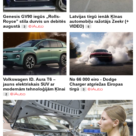
Genesis GV90 iegūs „Rolls-
Latvijas tirgū ienāk Ķīnas
Royce” stila durvis un debitēs
automobiļu ražotājs Zeekr (+
augustā
VIDEO)
3
6
Volkswagen ID. Aura T6 –
No 66 000 eiro - Dodge
jauns elektriskais SUV ar
Charger atgriežas Eiropas
modernām tehnoloģijām Ķīnai
tirgū
3
2