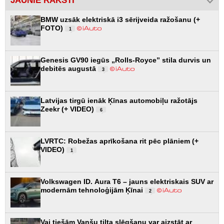
JAUNIE RAKSTI
BMW uzsāk elektriskā i3 sērijveida ražošanu (+
FOTO)
1
Genesis GV90 iegūs „Rolls-Royce” stila durvis un
debitēs augustā
3
Latvijas tirgū ienāk Ķīnas automobiļu ražotājs
Zeekr (+ VIDEO)
6
LVRTC: Robežas aprīkošana rit pēc plāniem (+
VIDEO)
1
Volkswagen ID. Aura T6 – jauns elektriskais SUV ar
modernām tehnoloģijām Ķīnai
2
Vai tiešām Vanšu tilta slēgšanu var aizstāt ar