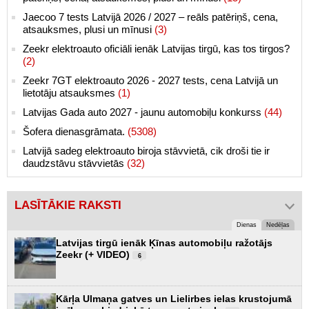
Jaecoo 7 tests Latvijā 2026 / 2027 – reāls patēriņš, cena,
atsauksmes, plusi un mīnusi
(3)
Zeekr elektroauto oficiāli ienāk Latvijas tirgū, kas tos tirgos?
(2)
Zeekr 7GT elektroauto 2026 - 2027 tests, cena Latvijā un
lietotāju atsauksmes
(1)
Latvijas Gada auto 2027 - jaunu automobiļu konkurss
(44)
Šofera dienasgrāmata.
(5308)
Latvijā sadeg elektroauto biroja stāvvietā, cik droši tie ir
daudzstāvu stāvvietās
(32)
LASĪTĀKIE RAKSTI
Dienas
Nedēļas
Latvijas tirgū ienāk Ķīnas automobiļu ražotājs
Zeekr (+ VIDEO)
6
Kārļa Ulmaņa gatves un Lielirbes ielas krustojumā