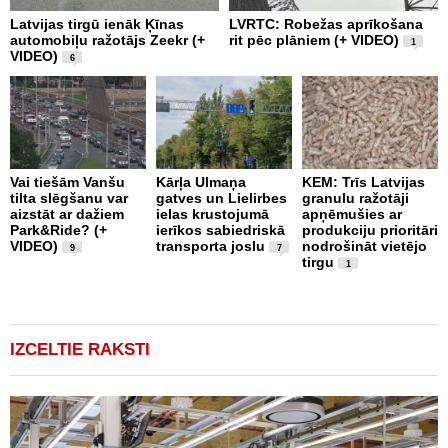
Latvijas tirgū ienāk Ķīnas
LVRTC: Robežas aprīkošana
M
automobiļu ražotājs Zeekr (+
rit pēc plāniem (+ VIDEO)
v
1
VIDEO)
v
6
g
Vai tiešām Vanšu
Kārļa Ulmaņa
KEM: Trīs Latvijas
tilta slēgšanu var
gatves un Lielirbes
granulu ražotāji
“
aizstāt ar dažiem
ielas krustojumā
apņēmušies ar
p
Park&Ride? (+
ierīkos sabiedriskā
produkciju prioritāri
s
VIDEO)
transporta joslu
nodrošināt vietējo
m
9
7
tirgu
1
IZCELTIE RAKSTI