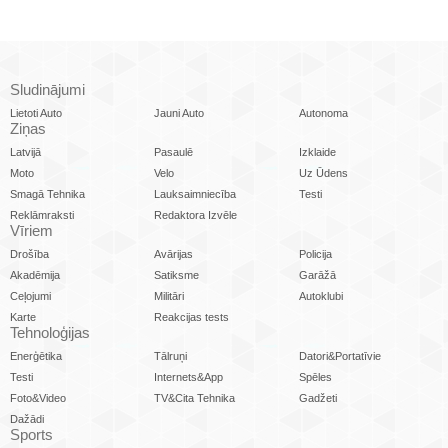
Sludinājumi
Lietoti Auto
Jauni Auto
Autonoma
Ziņas
Latvijā
Pasaulē
Izklaide
Moto
Velo
Uz Ūdens
Smagā Tehnika
Lauksaimniecība
Testi
Reklāmraksti
Redaktora Izvēle
Vīriem
Drošība
Avārijas
Policija
Akadēmija
Satiksme
Garāžā
Ceļojumi
Militāri
Autoklubi
Karte
Reakcijas tests
Tehnoloģijas
Enerģētika
Tālruņi
Datori&Portatīvie
Testi
Internets&App
Spēles
Foto&Video
TV&Cita Tehnika
Gadžeti
Dažādi
Sports