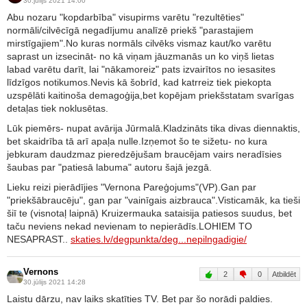
30.jūlijs 2021 14:00
Abu nozaru "kopdarbība" visupirms varētu "rezultēties"
normāli/cilvēcīgā negadījumu analīzē priekš "parastajiem
mirstīgajiem".No kuras normāls cilvēks vismaz kaut/ko varētu
saprast un izsecināt- no kā viņam jāuzmanās un ko viņš lietas
labad varētu darīt, lai "nākamoreiz" pats izvairītos no iesasites
līdzīgos notikumos.Nevis kā šobrīd, kad katrreiz tiek piekopta
uzspēlāti kaitinoša demagoģija,bet kopējam priekšstatam svarīgas
detaļas tiek noklusētas.
Lūk piemērs- nupat avārija Jūrmalā.Kladzināts tika divas diennaktis,
bet skaidrība tā arī apaļa nulle.Izņemot šo te sižetu- no kura
jebkuram daudzmaz pieredzējušam braucējam vairs neradīsies
šaubas par "patiesā labuma" autoru šajā jezgā.
Lieku reizi pierādījies "Vernona Pareģojums"(VP).Gan par
"priekšābraucēju", gan par "vainīgais aizbrauca".Visticamāk, ka tieši
šiī te (visnotaļ laipnā) Kruizermauka sataisija patiesos suudus, bet
taču neviens nekad nevienam to nepierādīs.LOHIEM TO
NESAPRAST..
skaties.lv/degpunkta/deg...nepilngadigie/
Vernons
2
0
Atbildēt
30.jūlijs 2021 14:28
Laistu dārzu, nav laiks skatīties TV. Bet par šo norādi paldies.