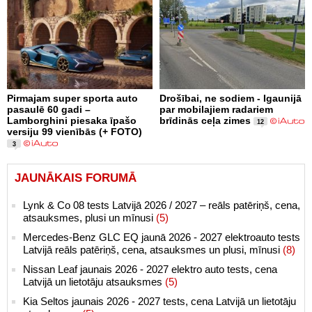
Pirmajam super sporta auto
Drošībai, ne sodiem - Igaunijā
pasaulē 60 gadi –
par mobilajiem radariem
Lamborghini piesaka īpašo
brīdinās ceļa zimes
12
versiju 99 vienībās (+ FOTO)
3
JAUNĀKAIS FORUMĀ
Lynk & Co 08 tests Latvijā 2026 / 2027 – reāls patēriņš, cena,
atsauksmes, plusi un mīnusi
(5)
Mercedes-Benz GLC EQ jaunā 2026 - 2027 elektroauto tests
Latvijā reāls patēriņš, cena, atsauksmes un plusi, mīnusi
(8)
Nissan Leaf jaunais 2026 - 2027 elektro auto tests, cena
Latvijā un lietotāju atsauksmes
(5)
Kia Seltos jaunais 2026 - 2027 tests, cena Latvijā un lietotāju