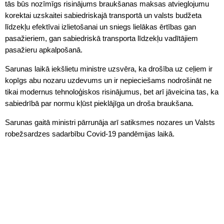
tās būs nozīmīgs risinājums braukšanas maksas atvieglojumu
korektai uzskaitei sabiedriskajā transportā un valsts budžeta
līdzekļu efektīvai izlietošanai un sniegs lielākas ērtības gan
pasažieriem, gan sabiedriskā transporta līdzekļu vadītājiem
pasažieru apkalpošanā.
Sarunas laikā iekšlietu ministre uzsvēra, ka drošība uz ceļiem ir
kopīgs abu nozaru uzdevums un ir nepieciešams nodrošināt ne
tikai modernus tehnoloģiskos risinājumus, bet arī jāveicina tas, ka
sabiedrībā par normu kļūst pieklājīga un droša braukšana.
Sarunas gaitā ministri pārrunāja arī satiksmes nozares un Valsts
robežsardzes sadarbību Covid-19 pandēmijas laikā.