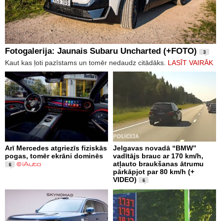
Fotogalerija: Jaunais Subaru Uncharted (+FOTO)
3
Kaut kas ļoti pazīstams un tomēr nedaudz citādāks.
LASĪT VAIRĀK
Arī Mercedes atgriezīs fiziskās
Jelgavas novadā “BMW”
pogas, tomēr ekrāni dominēs
vadītājs brauc ar 170 km/h,
atļauto braukšanas ātrumu
6
pārkāpjot par 80 km/h (+
VIDEO)
6