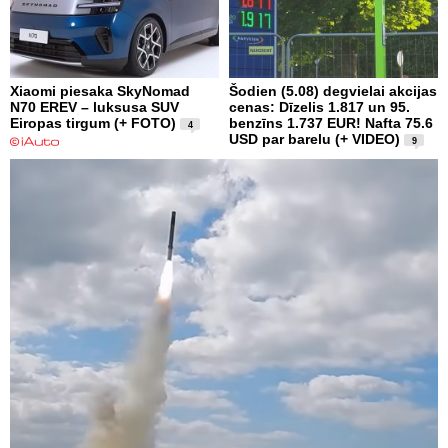
Xiaomi piesaka SkyNomad
Šodien (5.08) degvielai akcijas
N70 EREV – luksusa SUV
cenas: Dīzelis 1.817 un 95.
Eiropas tirgum (+ FOTO)
benzīns 1.737 EUR! Nafta 75.6
4
USD par barelu (+ VIDEO)
9