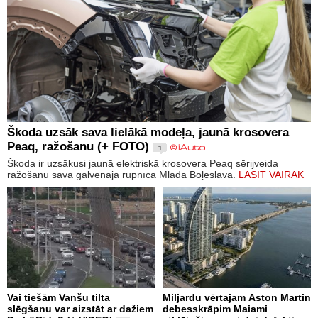
Škoda uzsāk sava lielākā modeļa, jaunā krosovera
Peaq, ražošanu (+ FOTO)
1
Škoda ir uzsākusi jaunā elektriskā krosovera Peaq sērijveida
ražošanu savā galvenajā rūpnīcā Mlada Boļeslavā.
LASĪT VAIRĀK
Vai tiešām Vanšu tilta
Miljardu vērtajam Aston Martin
slēgšanu var aizstāt ar dažiem
debesskrāpim Maiami