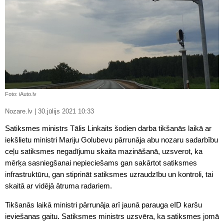
Foto: iAuto.lv
Nozare.lv | 30.jūlijs 2021 10:33
Satiksmes ministrs Tālis Linkaits šodien darba tikšanās laikā ar
iekšlietu ministri Mariju Golubevu pārrunāja abu nozaru sadarbību
ceļu satiksmes negadījumu skaita mazināšanā, uzsverot, ka
mērķa sasniegšanai nepieciešams gan sakārtot satiksmes
infrastruktūru, gan stiprināt satiksmes uzraudzību un kontroli, tai
skaitā ar vidējā ātruma radariem.
Tikšanās laikā ministri pārrunāja arī jaunā parauga eID karšu
ieviešanas gaitu. Satiksmes ministrs uzsvēra, ka satiksmes jomā