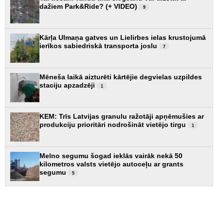
dažiem Park&Ride? (+ VIDEO)
9
Kārļa Ulmaņa gatves un Lielirbes ielas krustojumā
ierīkos sabiedriskā transporta joslu
7
Mēneša laikā aizturēti kārtējie degvielas uzpildes
staciju apzadzēji
1
KEM: Trīs Latvijas granulu ražotāji apņēmušies ar
produkciju prioritāri nodrošināt vietējo tirgu
1
Melno segumu šogad ieklās vairāk nekā 50
kilometros valsts vietējo autoceļu ar grants
segumu
5