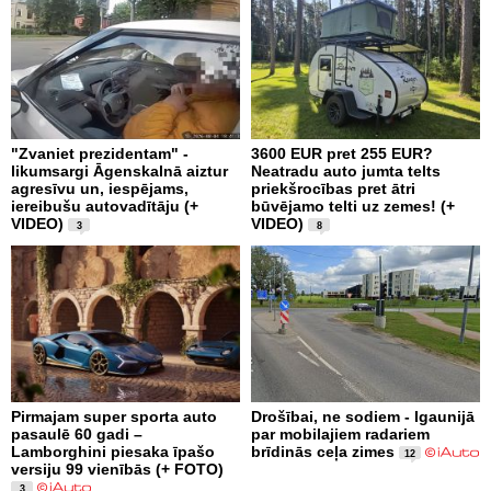
"Zvaniet prezidentam" -
3600 EUR pret 255 EUR?
likumsargi Āgenskalnā aiztur
Neatradu auto jumta telts
agresīvu un, iespējams,
priekšrocības pret ātri
iereibušu autovadītāju (+
būvējamo telti uz zemes! (+
VIDEO)
VIDEO)
3
8
Pirmajam super sporta auto
Drošībai, ne sodiem - Igaunijā
pasaulē 60 gadi –
par mobilajiem radariem
Lamborghini piesaka īpašo
brīdinās ceļa zimes
12
versiju 99 vienībās (+ FOTO)
3