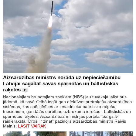
Aizsardzības ministrs norāda uz nepieciešamību
Latvijai sagādāt savas spārnotās un ballistiskās
raķetes
11
Nacionālajiem bruņotajiem spēkiem (NBS) jau tuvākajā laikā būs
jādomā, kā savā rīcībā iegūt gan efektīvas pretraķešu aizsardzības
sistēmas, kas spēj cīnīties ar ienaidnieka ballistisko raķešu
triecieniem, gan tālās darbības uzbrukuma ieročus - ballistiskās un
spārnotās raķetes, Aizsardzības ministrijas portāla "Sargs.lv"
raidierakstā "Droši ir zināt" paziņojis aizsardzības ministrs Raivis
Melnis.
LASĪT VAIRĀK