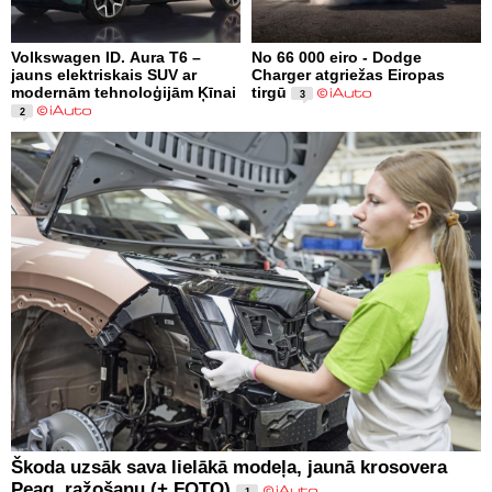
Volkswagen ID. Aura T6 –
No 66 000 eiro - Dodge
jauns elektriskais SUV ar
Charger atgriežas Eiropas
modernām tehnoloģijām Ķīnai
tirgū
3
2
Škoda uzsāk sava lielākā modeļa, jaunā krosovera
Peaq, ražošanu (+ FOTO)
1