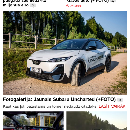
pusgadā sasniedz 4,2
kravas auto (+ FOTO)
12
miljonus eiro
3
Fotogalerija: Jaunais Subaru Uncharted (+FOTO)
3
Kaut kas ļoti pazīstams un tomēr nedaudz citādāks.
LASĪT VAIRĀK