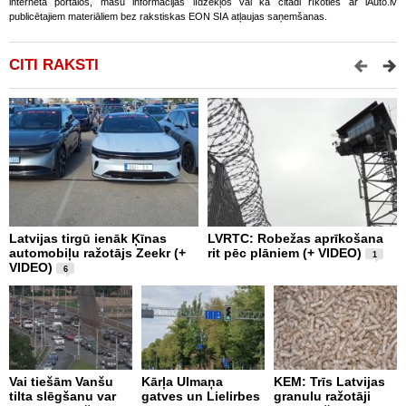
interneta portālos, masu informācijas līdzekļos vai kā citādi rīkoties ar iAuto.lv
publicētajiem materiāliem bez rakstiskas EON SIA atļaujas saņemšanas.
CITI RAKSTI
Latvijas tirgū ienāk Ķīnas
LVRTC: Robežas aprīkošana
M
automobiļu ražotājs Zeekr (+
rit pēc plāniem (+ VIDEO)
v
1
VIDEO)
v
6
g
Vai tiešām Vanšu
Kārļa Ulmaņa
KEM: Trīs Latvijas
tilta slēgšanu var
gatves un Lielirbes
granulu ražotāji
“