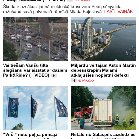
Škoda ir uzsākusi jaunā elektriskā krosovera Peaq sērijveida
ražošanu savā galvenajā rūpnīcā Mlada Boļeslavā.
LASĪT VAIRĀK
Vai tiešām Vanšu tilta
Miljardu vērtajam Aston Martin
slēgšanu var aizstāt ar dažiem
debesskrāpim Maiami
Park&Ride? (+ VIDEO)
atklājušies nopietni defekti
9
6
“Virši” neto peļņa pirmajā
Netālu no Salaspils aizdedzies