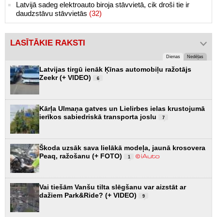
Latvijā sadeg elektroauto biroja stāvvietā, cik droši tie ir
daudzstāvu stāvvietās
(32)
LASĪTĀKIE RAKSTI
Dienas
Nedēļas
Latvijas tirgū ienāk Ķīnas automobiļu ražotājs
Zeekr (+ VIDEO)
6
Kārļa Ulmaņa gatves un Lielirbes ielas krustojumā
ierīkos sabiedriskā transporta joslu
7
Škoda uzsāk sava lielākā modeļa, jaunā krosovera
Peaq, ražošanu (+ FOTO)
1
Vai tiešām Vanšu tilta slēgšanu var aizstāt ar
dažiem Park&Ride? (+ VIDEO)
9