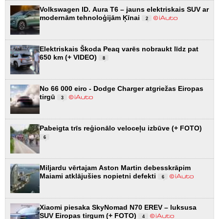
Volkswagen ID. Aura T6 – jauns elektriskais SUV ar
modernām tehnoloģijām Ķīnai
2
Elektriskais Škoda Peaq varēs nobraukt līdz pat
650 km (+ VIDEO)
8
No 66 000 eiro - Dodge Charger atgriežas Eiropas
tirgū
3
Pabeigta trīs reģionālo veloceļu izbūve (+ FOTO)
6
Miljardu vērtajam Aston Martin debesskrāpim
Maiami atklājušies nopietni defekti
6
Xiaomi piesaka SkyNomad N70 EREV – luksusa
SUV Eiropas tirgum (+ FOTO)
4