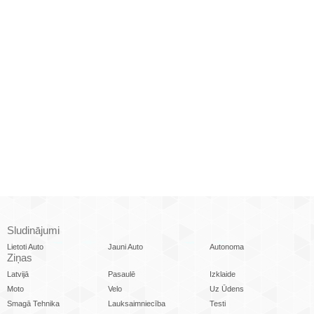
Sludinājumi
Lietoti Auto
Jauni Auto
Autonoma
Ziņas
Latvijā
Pasaulē
Izklaide
Moto
Velo
Uz Ūdens
Smagā Tehnika
Lauksaimniecība
Testi