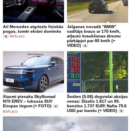
Arī Mercedes atgriezīs fiziskās
Jelgavas novadā “BMW”
pogas, tomēr ekrāni dominēs
vadītājs brauc ar 170 km/h,
atļauto braukšanas ātrumu
6
pārkāpjot par 80 km/h (+
VIDEO)
6
Xiaomi piesaka SkyNomad
Šodien (5.08) degvielai akcijas
N70 EREV – luksusa SUV
cenas: Dīzelis 1.817 un 95.
Eiropas tirgum (+ FOTO)
benzīns 1.737 EUR! Nafta 75.6
4
USD par barelu (+ VIDEO)
9