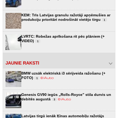
KEM: Trīs Latvijas granulu ražotāji apņēmušies ar
produkciju prioritāri nodrošināt vietējo tirgu
1
LVRTC: Robežas aprīkošana rit pēc plāniem (+
VIDEO)
1
JAUNIE RAKSTI
BMW uzsāk elektriskā i3 sērijveida ražošanu (+
FOTO)
1
Genesis GV90 iegūs „Rolls-Royce” stila durvis un
debitēs augustā
3
Latvijas tirgū ienāk Ķīnas automobiļu ražotājs