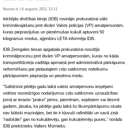
Nozare.lv | 6.augusts 2021 13:11
Iekšējās drošības birojs (IDB) rosinājis prokuratūrai sākt
kriminālvajāšanu pret divām Valsts policijas (VP) amatpersonām,
kuras pieprasījušas un pieņēmušas kukulī aptuveni 50
kilogramus medus, aģentūru LETA informēja IDB.
IDB Zemgales tiesas apgabala prokuratūrai nosūtījis
kriminālprocesu pret divām VP amatpersonām, kuras no kāda
transportlīdzekļa vadītāja apmaiņā pret administratīvā pārkāpuma
neformēšanu par pieļautajiem ceļu satiksmes noteikumu
pārkāpumiem pieprasīja un pieņēma medu.
"Salīdzinot pēdējo gadu laikā valsts amatpersonu iespējami
veiktos noziedzīgos nodarījumus ceļu satiksmes uzraudzības
jomā ar ierasto "praksi" pirms, piemēram, septiņiem vai desmit
gadiem, jāsaka, ka pēdējo gadu laikā šo likumpārkāpumu skaits
nav būtiski mazinājies, bet tie ir kļuvuši rafinētāki un savā ziņā
"radošāki" gan no kukuļdevēju, gan kukuļņēmēju puses," norāda
IDB priekšnieks Valters Mūrnieks.