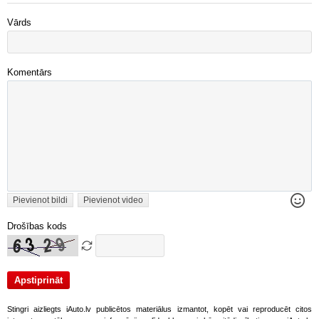
Vārds
Komentārs
Pievienot bildi
Pievienot video
Drošības kods
Stingri aizliegts iAuto.lv publicētos materiālus izmantot, kopēt vai reproducēt citos