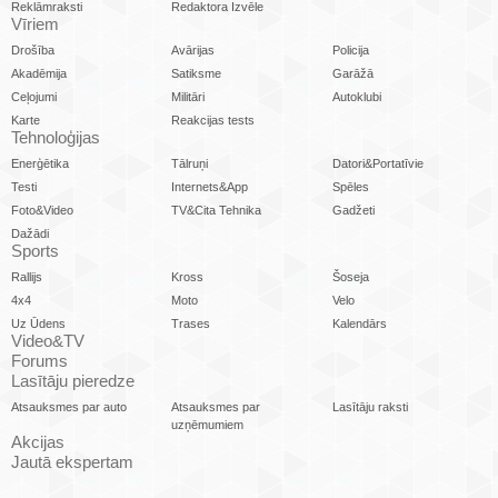
Reklāmraksti
Redaktora Izvēle
Vīriem
Drošība
Avārijas
Policija
Akadēmija
Satiksme
Garāžā
Ceļojumi
Militāri
Autoklubi
Karte
Reakcijas tests
Tehnoloģijas
Enerģētika
Tālruņi
Datori&Portatīvie
Testi
Internets&App
Spēles
Foto&Video
TV&Cita Tehnika
Gadžeti
Dažādi
Sports
Rallijs
Kross
Šoseja
4x4
Moto
Velo
Uz Ūdens
Trases
Kalendārs
Video&TV
Forums
Lasītāju pieredze
Atsauksmes par auto
Atsauksmes par
Lasītāju raksti
uzņēmumiem
Akcijas
Jautā ekspertam