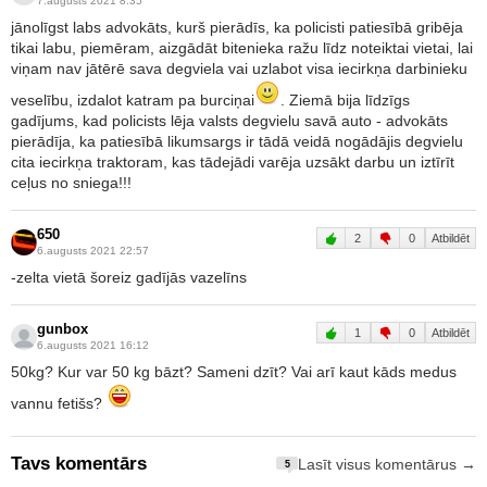
7.augusts 2021 8:35
jānolīgst labs advokāts, kurš pierādīs, ka policisti patiesībā gribēja
tikai labu, piemēram, aizgādāt bitenieka ražu līdz noteiktai vietai, lai
viņam nav jātērē sava degviela vai uzlabot visa iecirkņa darbinieku
veselību, izdalot katram pa burciņai
. Ziemā bija līdzīgs
gadījums, kad policists lēja valsts degvielu savā auto - advokāts
pierādīja, ka patiesībā likumsargs ir tādā veidā nogādājis degvielu
cita iecirkņa traktoram, kas tādejādi varēja uzsākt darbu un iztīrīt
ceļus no sniega!!!
650
2
0
Atbildēt
6.augusts 2021 22:57
-zelta vietā šoreiz gadījās vazelīns
gunbox
1
0
Atbildēt
6.augusts 2021 16:12
50kg? Kur var 50 kg bāzt? Sameni dzīt? Vai arī kaut kāds medus
vannu fetišs?
Tavs komentārs
Lasīt visus komentārus →
5