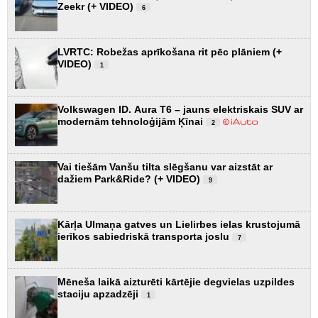
Zeekr (+ VIDEO)
6
LVRTC: Robežas aprīkošana rit pēc plāniem (+
VIDEO)
1
Volkswagen ID. Aura T6 – jauns elektriskais SUV ar
modernām tehnoloģijām Ķīnai
2
Vai tiešām Vanšu tilta slēgšanu var aizstāt ar
dažiem Park&Ride? (+ VIDEO)
9
Kārļa Ulmaņa gatves un Lielirbes ielas krustojumā
ierīkos sabiedriskā transporta joslu
7
Mēneša laikā aizturēti kārtējie degvielas uzpildes
staciju apzadzēji
1