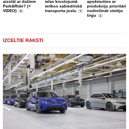
aizstāt ar dažiem
ielas krustojumā
apņēmušies ar
p
Park&Ride? (+
ierīkos sabiedriskā
produkciju prioritāri
s
VIDEO)
transporta joslu
nodrošināt vietējo
m
9
7
tirgu
1
IZCELTIE RAKSTI