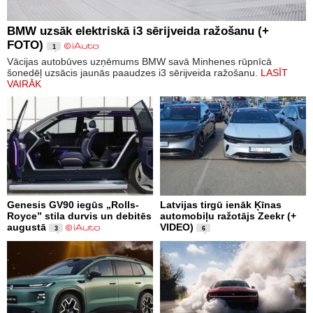
BMW uzsāk elektriskā i3 sērijveida ražošanu (+
FOTO)
1
Vācijas autobūves uzņēmums BMW savā Minhenes rūpnīcā
šonedēļ uzsācis jaunās paaudzes i3 sērijveida ražošanu.
LASĪT
VAIRĀK
Genesis GV90 iegūs „Rolls-
Latvijas tirgū ienāk Ķīnas
Royce” stila durvis un debitēs
automobiļu ražotājs Zeekr (+
augustā
VIDEO)
3
6