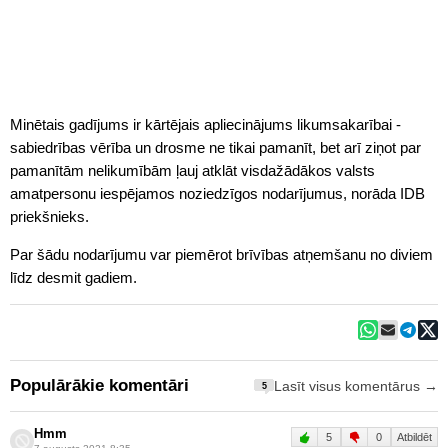
Minētais gadījums ir kārtējais apliecinājums likumsakarībai -
sabiedrības vērība un drosme ne tikai pamanīt, bet arī ziņot par
pamanītām nelikumībām ļauj atklāt visdažādākos valsts
amatpersonu iespējamos noziedzīgos nodarījumus, norāda IDB
priekšnieks.
Par šādu nodarījumu var piemērot brīvības atņemšanu no diviem
līdz desmit gadiem.
Populārākie komentāri
Lasīt visus komentārus →
5
Hmm
5
0
Atbildēt