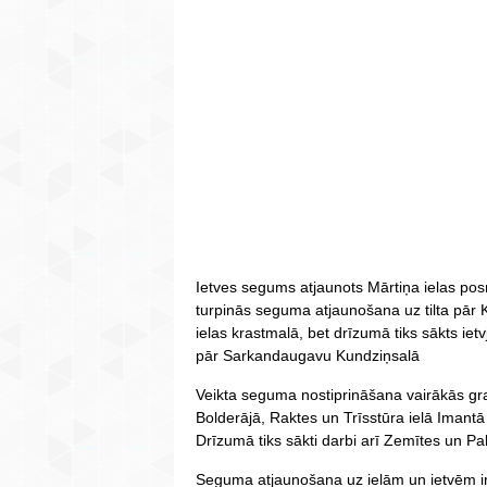
Ietves segums atjaunots Mārtiņa ielas posm
turpinās seguma atjaunošana uz tilta pār 
ielas krastmalā, bet drīzumā tiks sākts ietvj
pār Sarkandaugavu Kundziņsalā
Veikta seguma nostiprināšana vairākās gra
Bolderājā, Raktes un Trīsstūra ielā Imantā
Drīzumā tiks sākti darbi arī Zemītes un Pal
Seguma atjaunošana uz ielām un ietvēm ir 