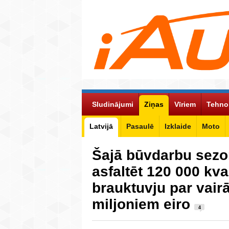
Sludinājumi
Ziņas
Vīriem
Tehno
Latvijā
Pasaulē
Izklaide
Moto
Šajā būvdarbu sezo
asfaltēt 120 000 kv
brauktuvju par vair
miljoniem eiro
4