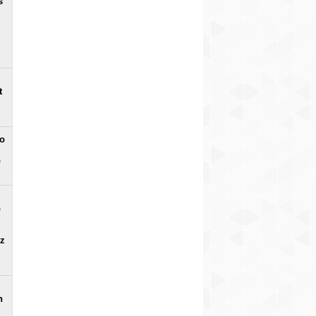
s
t
no
o
o
uz
n