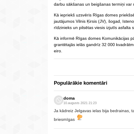
darbu sākšanas un beigšanas termiņi var m
Kā iepriekš uzsvēris Rīgas domes priekšsē
jautājumos Vilnis Ķirsis (JV), šogad, īsten
rīdzinieks un pilsētas viesis izjutīs asfal
Kā informē Rīgas domes Komunikācijas pār
grantētajās ielās gandrīz 32 000 kvadrātme
eiro.
Populārākie komentāri
doma
10.augusts 2021 21:23
Ja kādreiz Jelgavas ielas bija bedrainas, t
briesmīgas