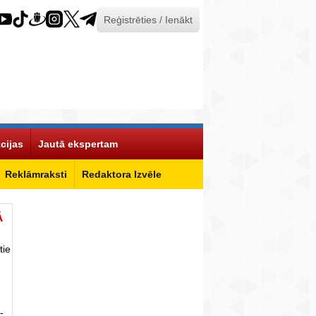
Reģistrēties / Ienākt
cijas
Jautā ekspertam
Reklāmraksti
Redaktora Izvēle
Ā
tie
-