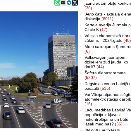
jaunu automobiļu konkur
(36)
iAuto čats - aktuālā dien
diskusija
(6011)
Kārtējā avārija Jūrmalā p
Circle K
(17)
Vācijas ekonomiskā nori
sākums - 2024.gads
(48)
Moto salidojums Ķemero
(6)
Volkswagen jaunajiem
dzinējiem zūd jauda, ko
darīt?
(44)
Šofera dienasgrāmata.
(5307)
Degvielas cenas Latvijā 
pasaulē
(535)
Vai Vācija atjaunos slēgt
atomelektrostaciju darbī
(16)
Lāču medības Latvijā! Va
populācija ir kļuvusi
nekontrolējama un būtu
jāsāk medības?
(56)
BMW X7 auto tests,