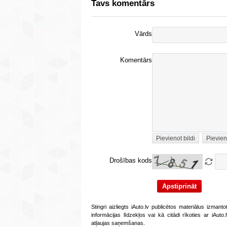
Tavs komentārs
Vārds
Komentārs
Pievienot bildi
Pievien
Drošības kods
Stingri aizliegts iAuto.lv publicētos materiālus izmant
informācijas līdzekļos vai kā citādi rīkoties ar iAut
atļaujas saņemšanas.