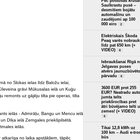
Pēc postošās krusa
Saulkrastu pusē –
desmitiem bojātu
automašīnu un
zaudējumi ap 100
000 eiro
2
Elektriskais Škoda
Peaq varēs nobrauk
līdz pat 650 km (+
VIDEO)
8
Iebraukšanai Rīgā 
Jelgavas puses
atvērs jaunuzbūvēt
pārvadu
6
ā no Slokas ielas līdz Baložu ielai,
3600 EUR pret 255
Kīleveina grāvi Mūkusalas ielā un Kuģu
EUR? Neatradu aut
u remonts uz gājēju tilta pie operas, tilta
jumta telts
priekšrocības pret
ātri būvējamo telti 
zemes! (+ VIDEO)
nts ielās - Admirāļu, Bangu un Mencu ielā
6
 un Dīķa ielā Zemgales priekšpilsētā.
tmales ielās.
Tikai 12,8 kWh uz
100 km – Audi e-tro
būs
atkarīga no laika apstākļiem, tāpēc