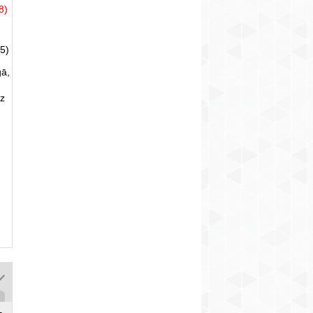
8)
5)
gā,
uz