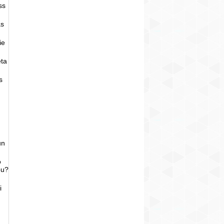
ss
as
ie
eta
s
un
o
bu?
i