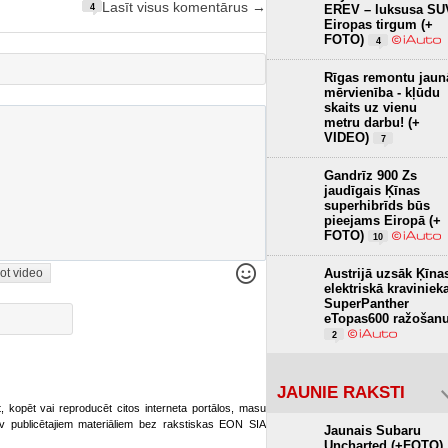
Lasīt visus komentārus →
4
EREV – luksusa SU
Eiropas tirgum (+
FOTO)
4
Rīgas remontu jaun
mērvienība - kļūdu
skaits uz vienu
metru darbu! (+
VIDEO)
7
Gandrīz 900 Zs
jaudīgais Ķīnas
superhibrīds būs
pieejams Eiropā (+
FOTO)
10
Austrijā uzsāk Ķīna
ot video
elektriskā kraviniek
SuperPanther
eTopas600 ražošan
2
JAUNIE RAKSTI
ot, kopēt vai reproducēt citos interneta portālos, masu
o.lv publicētajiem materiāliem bez rakstiskas EON SIA
Jaunais Subaru
Uncharted (+FOTO)