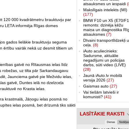
atsauksmes un iespaidi
(
Makslīgais intelekts (MI)
(177)
ēt 120 000 kvadrātmetru brauktuvju par
BMW F10 un X5 (E70/F1
remonts: dzinēja ķēžu
tūru LETA informēja Rīgas domes
maiņa un diagnostika Rī
atsauksmes
(7)
Dīvaini transportlīdzekļi 
jos gados lielākie brauktuvju seguma
ceļa.
(8)
n ērtību vairāk nekā uz desmit tiltiem un
iAuto aculiecinieks:
Sadursme, aktuālie
negadījumi un policijas
ienības gatvē no Rītausmas ielas līdz
darbs, sūti video (LIVE)
(28)
as robežas, uz tilta pār Sarkandaugavu
Jaunā iAuto.lv mobilā
kādē, Jaunciema gatvē pie Mežvidu ielas,
versija 2026
(27)
as gatvē, Duntes ielā no dzelzceļa
Gaismas auto
(27)
brauktuvē no Krasta ielas.
Vai tiešām latvieši ir
komunisti?
(41)
bra krastmalā, Jāņogu ielas posmā no
tsupītes ielas posmā, bet drīzumā tiks sākti
LASĪTĀKIE RAKSTI
Dienas
Nedēļas