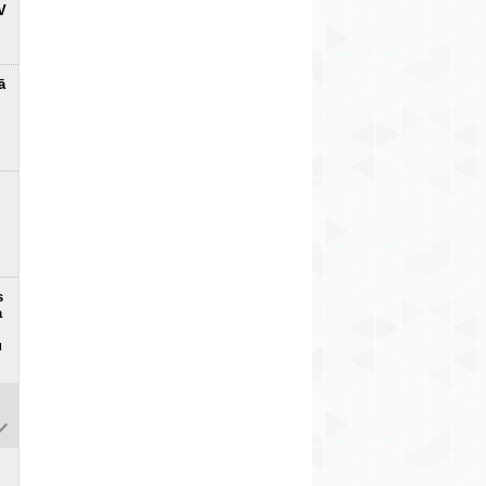
V
ā
s
a
u