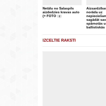
Netālu no Salaspils
Aizsardzība
aizdedzies kravas auto
norāda uz
(+ FOTO
nepieciešam
2
sagādāt sa
spārnotās 
ballistiskās
IZCELTIE RAKSTI