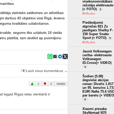
visekonomiskākais
ainīties.
ražotāja elektroauto
(+ FOTO)
3
dētāja vietnieks satiksmes un attīstības
ojot darbus 40 objektos visā Rīgā, ikviens
Piedāvājumā
ta seguma kvalitātes uzlabošanos.
atgriežas 821 Zs
jaudīgais Shelby F-
valde, segums tiks uzlabots 18 vietās
150 Super Snake
Sport (+ FOTO)
tru platībā, tam atvēlot ap pusmiljonu
9
Jaunā Volkswagen
cerība- elektroauto
Volkswagen
ID.Cross(+ VIDEO)
4
Lasīt visus komentārus →
4
Šodien (5.08)
degvielai akcijas
cenas: Dīzelis 1.817
2
0
Atbildēt
un 95. benzīns 1.73
EUR! Nafta 75.6 US
ad tagad Rīgas ielas vienkārši ir
par barelu (+ VIDEO
9
Xiaomi piesaka
SkyNomad N70