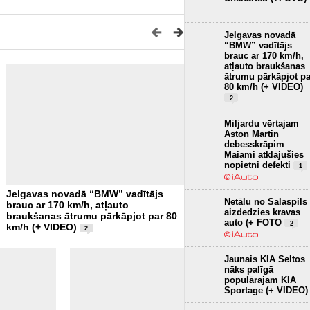
Jelgavas novadā
“BMW” vadītājs
brauc ar 170 km/h,
atļauto braukšanas
ātrumu pārkāpjot pa
80 km/h (+ VIDEO)
2
Miljardu vērtajam
Aston Martin
debesskrāpim
Maiami atklājušies
nopietni defekti
1
Jelgavas novadā “BMW” vadītājs
Rīgas remontu jaunā mērvi
Netālu no Salaspils
brauc ar 170 km/h, atļauto
kļūdu skaits uz vienu metr
aizdedzies kravas
braukšanas ātrumu pārkāpjot par 80
VIDEO)
7
auto (+ FOTO
2
km/h (+ VIDEO)
2
Jaunais KIA Seltos
nāks palīgā
populārajam KIA
Sportage (+ VIDEO)