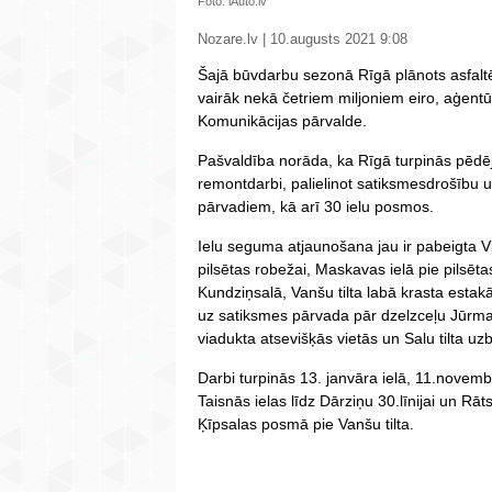
Foto: iAuto.lv
Nozare.lv | 10.augusts 2021 9:08
Šajā būvdarbu sezonā Rīgā plānots asfalt
vairāk nekā četriem miljoniem eiro, aģen
Komunikācijas pārvalde.
Pašvaldība norāda, ka Rīgā turpinās pēdē
remontdarbi, palielinot satiksmesdrošību u
pārvadiem, kā arī 30 ielu posmos.
Ielu seguma atjaunošana jau ir pabeigta V
pilsētas robežai, Maskavas ielā pie pilsēt
Kundziņsalā, Vanšu tilta labā krasta esta
uz satiksmes pārvada pār dzelzceļu Jūrmal
viadukta atsevišķās vietās un Salu tilta uz
Darbi turpinās 13. janvāra ielā, 11.novem
Taisnās ielas līdz Dārziņu 30.līnijai un Rā
Ķīpsalas posmā pie Vanšu tilta.