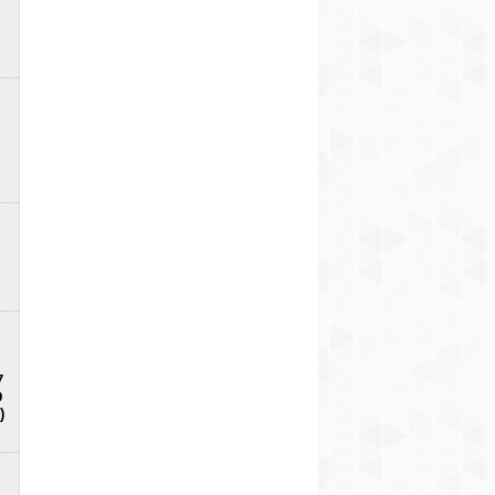
7
D
)