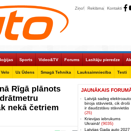
Ziņo!
Reklāma
Kontakti
loģijas
Sports
Video&TV
Forums
Lasītāju pieredze
Ak
Velo
Uz Ūdens
Smagā Tehnika
Lauksaimniecība
Testi
nā Rīgā plānots
JAUNĀKAIS FORUM
adrātmetru
Latvijā sadeg elektroauto
biroja stāvvietā, cik droši 
āk nekā četriem
ir daudzstāvu stāvvietās
(25)
Krievijas iebrukums
Ukrainā!
(9035)
Latvijas Gada auto 2027 