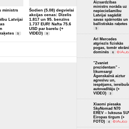
Aizsardzības
Šogad Valsts policijā
ministrs norāda uz
s ministrs
Šodien (5.08) degvielai
fiksēti pieci
nepieciešamību
akcijas cenas: Dīzelis
disciplinārpārkāpumi
Latvijai sagādāt
ību Latvijai
1.817 un 95. benzīns
alkohola reibumā
savas spārnotās un
1
ballistiskās raķetes
vas
1.737 EUR! Nafta 75.6
un
USD par barelu (+
5
 raķetes
VIDEO)
5
9
Arī Mercedes
atgriezīs fiziskās
pogas, tomēr ekrāni
dominēs
6
"Zvaniet
prezidentam" -
likumsargi
Āgenskalnā aiztur
agresīvu un,
iespējams, iereibuš
autovadītāju (+
VIDEO)
3
Xiaomi piesaka
SkyNomad N70
EREV – luksusa SU
Eiropas tirgum (+
FOTO)
4