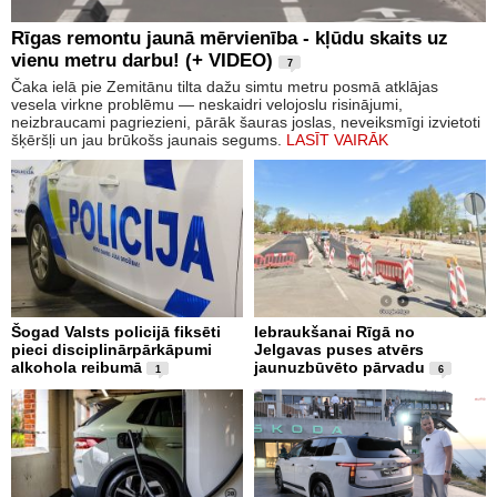
Rīgas remontu jaunā mērvienība - kļūdu skaits uz
vienu metru darbu! (+ VIDEO)
7
Čaka ielā pie Zemitānu tilta dažu simtu metru posmā atklājas
vesela virkne problēmu — neskaidri velojoslu risinājumi,
neizbraucami pagriezieni, pārāk šauras joslas, neveiksmīgi izvietoti
šķēršļi un jau brūkošs jaunais segums.
LASĪT VAIRĀK
Šogad Valsts policijā fiksēti
Iebraukšanai Rīgā no
pieci disciplinārpārkāpumi
Jelgavas puses atvērs
alkohola reibumā
jaunuzbūvēto pārvadu
1
6