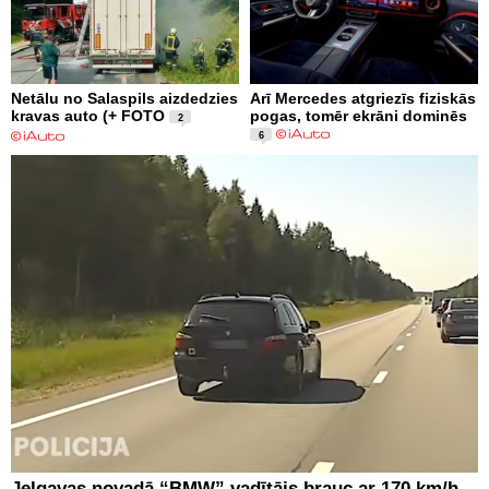
Netālu no Salaspils aizdedzies
Arī Mercedes atgriezīs fiziskās
kravas auto (+ FOTO
pogas, tomēr ekrāni dominēs
2
6
Jelgavas novadā “BMW” vadītājs brauc ar 170 km/h,