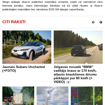
Stingri aizliegts iAuto.lv publicētos materiālus izmantot, kopēt vai reproducēt citos
interneta portālos, masu informācijas līdzekļos vai kā citādi rīkoties ar iAuto.lv
publicētajiem materiāliem bez rakstiskas EON SIA atļaujas saņemšanas.
CITI RAKSTI
Jaunais Subaru Uncharted
Jelgavas novadā “BMW”
R
(+FOTO)
vadītājs brauc ar 170 km/h,
m
atļauto braukšanas ātrumu
v
pārkāpjot par 80 km/h (+
VIDEO)
2