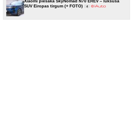
Xiaomi piesaka SkyNomad N70 EREV – luksusa
SUV Eiropas tirgum (+ FOTO)
4