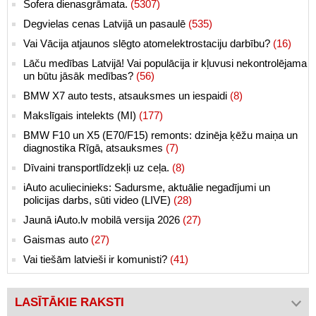
Šofera dienasgrāmata.
(5307)
Degvielas cenas Latvijā un pasaulē
(535)
Vai Vācija atjaunos slēgto atomelektrostaciju darbību?
(16)
Lāču medības Latvijā! Vai populācija ir kļuvusi nekontrolējama
un būtu jāsāk medības?
(56)
BMW X7 auto tests, atsauksmes un iespaidi
(8)
Makslīgais intelekts (MI)
(177)
BMW F10 un X5 (E70/F15) remonts: dzinēja ķēžu maiņa un
diagnostika Rīgā, atsauksmes
(7)
Dīvaini transportlīdzekļi uz ceļa.
(8)
iAuto aculiecinieks: Sadursme, aktuālie negadījumi un
policijas darbs, sūti video (LIVE)
(28)
Jaunā iAuto.lv mobilā versija 2026
(27)
Gaismas auto
(27)
Vai tiešām latvieši ir komunisti?
(41)
LASĪTĀKIE RAKSTI