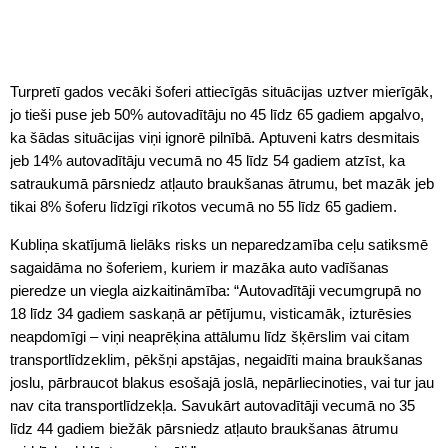
Turpretī gados vecāki šoferi attiecīgās situācijas uztver mierīgāk,
jo tieši puse jeb 50% autovadītāju no 45 līdz 65 gadiem apgalvo,
ka šādas situācijas viņi ignorē pilnībā. Aptuveni katrs desmitais
jeb 14% autovadītāju vecumā no 45 līdz 54 gadiem atzīst, ka
satraukumā pārsniedz atļauto braukšanas ātrumu, bet mazāk jeb
tikai 8% šoferu līdzīgi rīkotos vecumā no 55 līdz 65 gadiem.
Kubliņa skatījumā lielāks risks un neparedzamība ceļu satiksmē
sagaidāma no šoferiem, kuriem ir mazāka auto vadīšanas
pieredze un viegla aizkaitināmība: “Autovadītāji vecumgrupā no
18 līdz 34 gadiem saskaņā ar pētījumu, visticamāk, izturēsies
neapdomīgi – viņi neaprēķina attālumu līdz šķērslim vai citam
transportlīdzeklim, pēkšņi apstājas, negaidīti maina braukšanas
joslu, pārbraucot blakus esošajā joslā, nepārliecinoties, vai tur jau
nav cita transportlīdzekļa. Savukārt autovadītāji vecumā no 35
līdz 44 gadiem biežāk pārsniedz atļauto braukšanas ātrumu