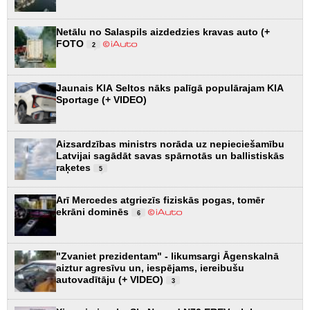
Netālu no Salaspils aizdedzies kravas auto (+
FOTO
2
Jaunais KIA Seltos nāks palīgā populārajam KIA
Sportage (+ VIDEO)
Aizsardzības ministrs norāda uz nepieciešamību
Latvijai sagādāt savas spārnotās un ballistiskās
raķetes
5
Arī Mercedes atgriezīs fiziskās pogas, tomēr
ekrāni dominēs
6
"Zvaniet prezidentam" - likumsargi Āgenskalnā
aiztur agresīvu un, iespējams, iereibušu
autovadītāju (+ VIDEO)
3