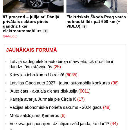
97 procenti – jūlijā arī Dānijā
Elektriskais Škoda Peaq varēs
privātais sektors pircis
nobraukt līdz pat 650 km (+
gandrīz tikai
VIDEO)
8
elektroautomobiļus
2
JAUNĀKAIS FORUMĀ
Latvijā sadeg elektroauto biroja stāvvietā, cik droši tie ir
daudzstāvu stāvvietās
(25)
Krievijas iebrukums Ukrainā!
(9035)
Latvijas Gada auto 2027 - jaunu automobiļu konkurss
(36)
iAuto čats - aktuālā dienas diskusija
(6011)
Kārtējā avārija Jūrmalā pie Circle K
(17)
Vācijas ekonomiskā norieta sākums - 2024.gads
(48)
Moto salidojums Ķemeros
(6)
Volkswagen jaunajiem dzinējiem zūd jauda, ko darīt?
(44)