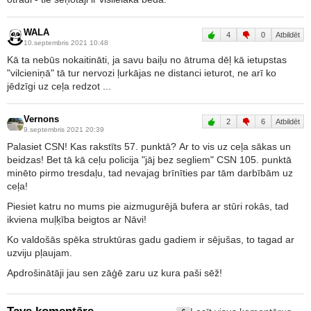
WALA
4
0
Atbildēt
10.septembris 2021 10:48
Kā ta nebūs nokaitināti, ja savu baiļu no ātruma dēļ kā ietupstas
"vilcieniņā" tā tur nervozi ļurkājas ne distanci ieturot, ne arī ko
jēdzīgi uz ceļa redzot ...
Vernons
2
6
Atbildēt
9.septembris 2021 20:39
Palasiet CSN! Kas rakstīts 57. punktā? Ar to vis uz ceļa sākas un
beidzas! Bet tā kā ceļu policija "jāj bez segliem" CSN 105. punktā
minēto pirmo tresdaļu, tad nevajag brīnīties par tām darbībām uz
ceļa!
Piesiet katru no mums pie aizmugurējā bufera ar stūri rokās, tad
ikviena muļķība beigtos ar Nāvi!
Ko valdošās spēka struktūras gadu gadiem ir sējušas, to tagad ar
uzviju pļaujam.
Apdrošinātāji jau sen zāģē zaru uz kura paši sēž!