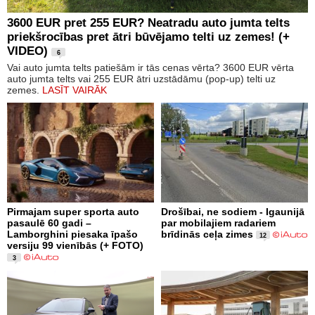
3600 EUR pret 255 EUR? Neatradu auto jumta telts
priekšrocības pret ātri būvējamo telti uz zemes! (+
VIDEO)
6
Vai auto jumta telts patiešām ir tās cenas vērta? 3600 EUR vērta
auto jumta telts vai 255 EUR ātri uzstādāmu (pop-up) telti uz
zemes.
LASĪT VAIRĀK
Pirmajam super sporta auto
Drošībai, ne sodiem - Igaunijā
pasaulē 60 gadi –
par mobilajiem radariem
Lamborghini piesaka īpašo
brīdinās ceļa zimes
12
versiju 99 vienībās (+ FOTO)
3