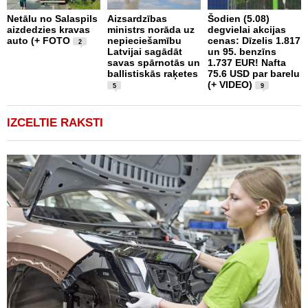
Š
Netālu no Salaspils
Aizsardzības
Šodien (5.08)
p
aizdedzies kravas
ministrs norāda uz
degvielai akcijas
d
auto (+ FOTO
nepieciešamību
cenas: Dīzelis 1.817
a
2
Latvijai sagādāt
un 95. benzīns
savas spārnotās un
1.737 EUR! Nafta
ballistiskās raķetes
75.6 USD par barelu
(+ VIDEO)
5
9
IZCELTIE RAKSTI