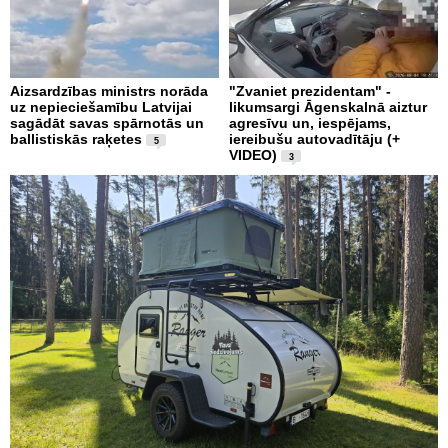
Aizsardzības ministrs norāda
"Zvaniet prezidentam" -
uz nepieciešamību Latvijai
likumsargi Āgenskalnā aiztur
sagādāt savas spārnotās un
agresīvu un, iespējams,
ballistiskās raķetes
iereibušu autovadītāju (+
5
VIDEO)
3