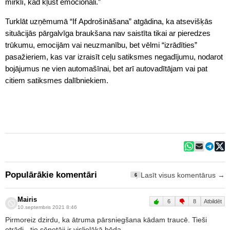
mirklī, kad kļūst emocionāli.”
Turklāt uzņēmumā “If Apdrošināšana” atgādina, ka atsevišķās
situācijās pārgalvīga braukšana nav saistīta tikai ar pieredzes
trūkumu, emocijām vai neuzmanību, bet vēlmi “izrādīties”
pasažieriem, kas var izraisīt ceļu satiksmes negadījumu, nodarot
bojājumus ne vien automašīnai, bet arī autovadītājam vai pat
citiem satiksmes dalībniekiem.
Populārākie komentāri
Lasīt visus komentārus →
6
Mairis
6
8
Atbildēt
10.septembris 2021 8:46
Pirmoreiz dzirdu, ka ātruma pārsniegšana kādam traucē. Tieši
otrādi - tie sēņotāji ir vislielākā bēda.