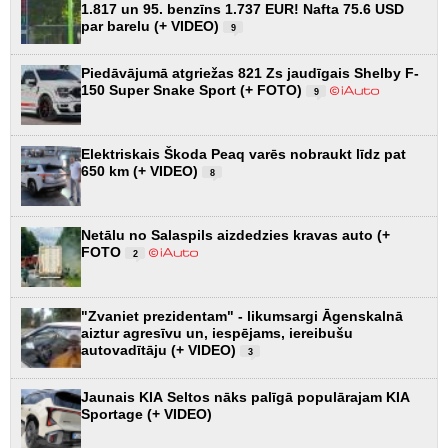
1.817 un 95. benzīns 1.737 EUR! Nafta 75.6 USD
par barelu (+ VIDEO)
9
Piedāvājumā atgriežas 821 Zs jaudīgais Shelby F-
150 Super Snake Sport (+ FOTO)
9
Elektriskais Škoda Peaq varēs nobraukt līdz pat
650 km (+ VIDEO)
8
Netālu no Salaspils aizdedzies kravas auto (+
FOTO
2
"Zvaniet prezidentam" - likumsargi Āgenskalnā
aiztur agresīvu un, iespējams, iereibušu
autovadītāju (+ VIDEO)
3
Jaunais KIA Seltos nāks palīgā populārajam KIA
Sportage (+ VIDEO)