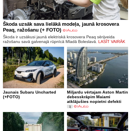
Škoda uzsāk sava lielākā modeļa, jaunā krosovera
Peaq, ražošanu (+ FOTO)
Škoda ir uzsākusi jaunā elektriskā krosovera Peaq sērijveida
ražošanu savā galvenajā rūpnīcā Mladā Boleslavā.
LASĪT VAIRĀK
Jaunais Subaru Uncharted
Miljardu vērtajam Aston Martin
(+FOTO)
debesskrāpim Maiami
atklājušies nopietni defekti
1