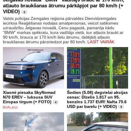
atļauto braukšanas ātrumu pārkāpjot par 80 km/h (+
VIDEO)
2
Valsts policijas Zemgales reģiona pārvaldes Dienvidzemgales
iecirkņa Reaģēšanas nodaļas amatpersonas, veicot satiksmes
uzraudzību Jelgavas novadā, Cenu pagastā, pamanīja kādu
“BMW” markas spēkratu, kura vadītājs vietā, kur atļauts braukt ar
90 km/h, brauca ar 170 km/h lielu ātrumu, tādējādi atļauto
braukšanas ātrumu pārsniedzot par 80 km/h.
LASĪT VAIRĀK
Xiaomi piesaka SkyNomad
Šodien (5.08) degvielai akcijas
N70 EREV – luksusa SUV
cenas: Dīzelis 1.817 un 95.
Eiropas tirgum (+ FOTO)
benzīns 1.737 EUR! Nafta 75.6
4
USD par barelu (+ VIDEO)
9