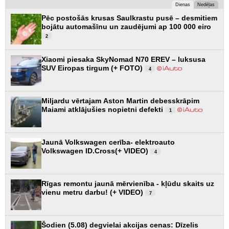
Dienas
Nedēļas
Pēc postošās krusas Saulkrastu pusē – desmitiem
bojātu automašīnu un zaudējumi ap 100 000 eiro
2
Xiaomi piesaka SkyNomad N70 EREV – luksusa
SUV Eiropas tirgum (+ FOTO)
4
Miljardu vērtajam Aston Martin debesskrāpim
Maiami atklājušies nopietni defekti
1
Jaunā Volkswagen cerība- elektroauto
Volkswagen ID.Cross(+ VIDEO)
4
Rīgas remontu jaunā mērvienība - kļūdu skaits uz
vienu metru darbu! (+ VIDEO)
7
Šodien (5.08) degvielai akcijas cenas: Dīzelis