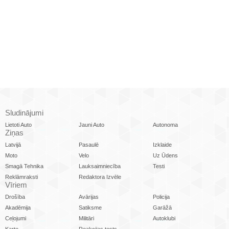
Sludinājumi
Lietoti Auto
Jauni Auto
Autonoma
Ziņas
Latvijā
Pasaulē
Izklaide
Moto
Velo
Uz Ūdens
Smagā Tehnika
Lauksaimniecība
Testi
Reklāmraksti
Redaktora Izvēle
Vīriem
Drošība
Avārijas
Policija
Akadēmija
Satiksme
Garāžā
Ceļojumi
Militāri
Autoklubi
Karte
Reakcijas tests