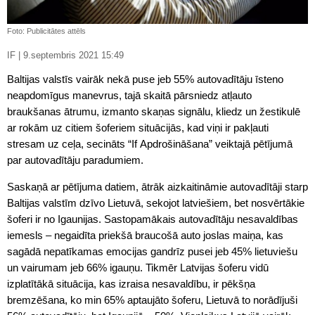
Foto: Publicitātes attēls
IF | 9.septembris 2021 15:49
Baltijas valstīs vairāk nekā puse jeb 55% autovadītāju īsteno
neapdomīgus manevrus, tajā skaitā pārsniedz atļauto
braukšanas ātrumu, izmanto skaņas signālu, kliedz un žestikulē
ar rokām uz citiem šoferiem situācijās, kad viņi ir pakļauti
stresam uz ceļa, secināts “If Apdrošināšana” veiktajā pētījumā
par autovadītāju paradumiem.
Saskaņā ar pētījuma datiem, ātrāk aizkaitināmie autovadītāji starp
Baltijas valstīm dzīvo Lietuvā, sekojot latviešiem, bet nosvērtākie
šoferi ir no Igaunijas. Sastopamākais autovadītāju nesavaldības
iemesls – negaidīta priekšā braucošā auto joslas maiņa, kas
sagādā nepatīkamas emocijas gandrīz pusei jeb 45% lietuviešu
un vairumam jeb 66% igauņu. Tikmēr Latvijas šoferu vidū
izplatītākā situācija, kas izraisa nesavaldību, ir pēkšņa
bremzēšana, ko min 65% aptaujāto šoferu, Lietuvā to norādījuši