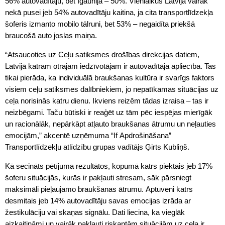
56% autovadītāju, bet Igaunijā – 50%. Vienlaikus Latvijā vairāk
nekā pusei jeb 54% autovadītāju kaitina, ja cita transportlīdzekļa
šoferis izmanto mobilo tālruni, bet 53% – negaidīta priekšā
braucošā auto joslas maiņa.
“Atsaucoties uz Ceļu satiksmes drošības direkcijas datiem,
Latvijā katram otrajam iedzīvotājam ir autovadītāja apliecība. Tas
tikai pierāda, ka individuālā braukšanas kultūra ir svarīgs faktors
visiem ceļu satiksmes dalībniekiem, jo nepatīkamas situācijas uz
ceļa norisinās katru dienu. Ikviens reizēm tādas izraisa – tas ir
neizbēgami. Taču būtiski ir reaģēt uz tām pēc iespējas mierīgāk
un racionālāk, nepārkāpt atļauto braukšanas ātrumu un neļauties
emocijām,” akcentē uzņēmuma “If Apdrošināšana”
Transportlīdzekļu atlīdzību grupas vadītājs Ģirts Kubliņš.
Kā secināts pētījuma rezultātos, kopumā katrs piektais jeb 17%
šoferu situācijās, kurās ir pakļauti stresam, sāk pārsniegt
maksimāli pieļaujamo braukšanas ātrumu. Aptuveni katrs
desmitais jeb 14% autovadītāju savas emocijas izrāda ar
žestikulāciju vai skaņas signālu. Dati liecina, ka vieglāk
aizkaitināmi un vairāk pakļauti riskantām situācijām uz ceļa ir