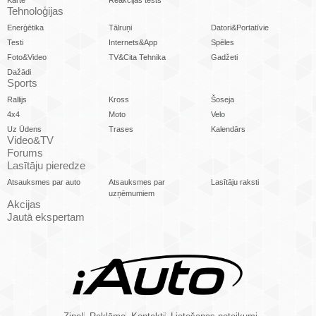
Tehnoloģijas
Enerģētika
Tālruņi
Datori&Portatīvie
Testi
Internets&App
Spēles
Foto&Video
TV&Cita Tehnika
Gadžeti
Dažādi
Sports
Rallijs
Kross
Šoseja
4x4
Moto
Velo
Uz Ūdens
Trases
Kalendārs
Video&TV
Forums
Lasītāju pieredze
Atsauksmes par auto
Atsauksmes par
Lasītāju raksti
uzņēmumiem
Akcijas
Jautā ekspertam