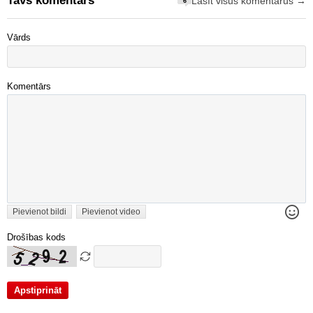
Tavs komentārs
Lasīt visus komentārus →
6
Vārds
Komentārs
Pievienot bildi
Pievienot video
Drošības kods