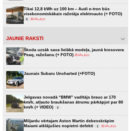
Tikai 12,8 kWh uz 100 km – Audi e-tron būs
visekonomiskākais ražotāja elektroauto (+ FOTO)
3
JAUNIE RAKSTI
Škoda uzsāk sava lielākā modeļa, jaunā krosovera
Peaq, ražošanu (+ FOTO)
Jaunais Subaru Uncharted (+FOTO)
Jelgavas novadā “BMW” vadītājs brauc ar 170
km/h, atļauto braukšanas ātrumu pārkāpjot par 80
km/h (+ VIDEO)
2
Miljardu vērtajam Aston Martin debesskrāpim
Maiami atklājušies nopietni defekti
1