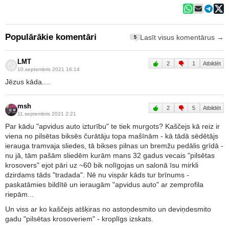
Populārākie komentāri
Lasīt visus komentārus →
5
LMT
2
1
Atbildēt
10.septembris 2021 16:14
Jēzus kāda....
msh
2
5
Atbildēt
11.septembris 2021 2:21
Par kādu "apvidus auto izturību" te tiek murgots? Kaščejs kā reiz ir
viena no pilsētas biksēs čurātāju topa mašīnām - kā tādā sēdētājs
ierauga tramvaja sliedes, tā bikses pilnas un bremžu pedālis grīdā -
nu jā, tām pašām sliedēm kurām mans 32 gadus vecais "pilsētas
krosovers" ejot pāri uz ~60 bik nolīgojas un salonā īsu mirkli
dzirdams tāds "tradada". Nē nu vispār kāds tur brīnums -
paskatāmies bildītē un ieraugām "apvidus auto" ar zemprofila
riepām...
Un viss ar ko kaščejs atšķiras no astoņdesmito un deviņdesmito
gadu "pilsētas krosoveriem" - kroplīgs izskats.