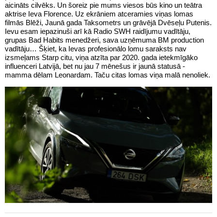
aicināts cilvēks. Un šoreiz pie mums viesos būs kino un teātra
aktrise Ieva Florence. Uz ekrāniem atceramies viņas lomas
filmās Blēži, Jaunā gada Taksometrs un grāvējā Dvēseļu Putenis.
Ievu esam iepazinuši arī kā Radio SWH raidījumu vadītāju,
grupas Bad Habits menedžeri, sava uzņēmuma BM production
vadītāju… Šķiet, ka Ievas profesionālo lomu saraksts nav
izsmeļams Starp citu, viņa atzīta par 2020. gada ietekmīgāko
influenceri Latvijā, bet nu jau 7 mēnešus ir jaunā statusā -
mamma dēlam Leonardam. Taču citas lomas viņa malā nenoliek.