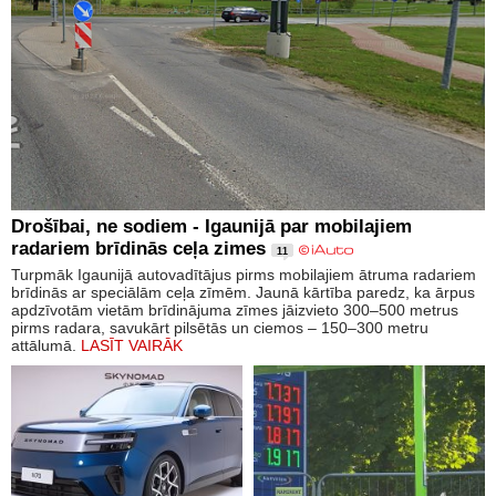
Drošībai, ne sodiem - Igaunijā par mobilajiem
radariem brīdinās ceļa zimes
11
Turpmāk Igaunijā autovadītājus pirms mobilajiem ātruma radariem
brīdinās ar speciālām ceļa zīmēm. Jaunā kārtība paredz, ka ārpus
apdzīvotām vietām brīdinājuma zīmes jāizvieto 300–500 metrus
pirms radara, savukārt pilsētās un ciemos – 150–300 metru
attālumā.
LASĪT VAIRĀK