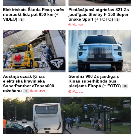
Elektriskais Škoda Peaq varēs
Piedāvājumā atgriežas 821 Zs
nobraukt līdz pat 650 km (+
jaudīgais Shelby F-150 Super
VIDEO)
Snake Sport (+ FOTO)
8
9
Austrijā uzsāk Ķīnas
Gandrīz 900 Zs jaudīgais
elektriskā kravinieka
Ķīnas superhibrīds būs
SuperPanther eTopas600
pieejams Eiropā (+ FOTO)
10
ražošanu
1