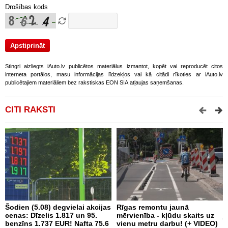
Drošības kods
Stingri aizliegts iAuto.lv publicētos materiālus izmantot, kopēt vai reproducēt citos
interneta portālos, masu informācijas līdzekļos vai kā citādi rīkoties ar iAuto.lv
publicētajiem materiāliem bez rakstiskas EON SIA atļaujas saņemšanas.
CITI RAKSTI
Šodien (5.08) degvielai akcijas
Rīgas remontu jaunā
J
cenas: Dīzelis 1.817 un 95.
mērvienība - kļūdu skaits uz
j
benzīns 1.737 EUR! Nafta 75.6
vienu metru darbu! (+ VIDEO)
B