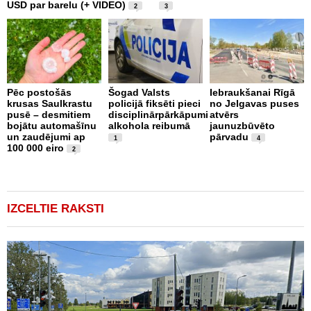
USD par barelu (+ VIDEO)
p
2
3
b
Pēc postošās
Šogad Valsts
Iebraukšanai Rīgā
krusas Saulkrastu
policijā fiksēti pieci
no Jelgavas puses
C
pusē – desmitiem
disciplinārpārkāpumi
atvērs
a
bojātu automašīnu
alkohola reibumā
jaunuzbūvēto
u
un zaudējumi ap
pārvadu
s
1
4
100 000 eiro
a
2
b
V
IZCELTIE RAKSTI