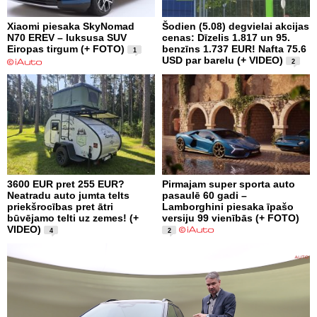
Xiaomi piesaka SkyNomad
Šodien (5.08) degvielai akcijas
N70 EREV – luksusa SUV
cenas: Dīzelis 1.817 un 95.
Eiropas tirgum (+ FOTO)
benzīns 1.737 EUR! Nafta 75.6
1
USD par barelu (+ VIDEO)
2
3600 EUR pret 255 EUR?
Pirmajam super sporta auto
Neatradu auto jumta telts
pasaulē 60 gadi –
priekšrocības pret ātri
Lamborghini piesaka īpašo
būvējamo telti uz zemes! (+
versiju 99 vienībās (+ FOTO)
VIDEO)
4
2