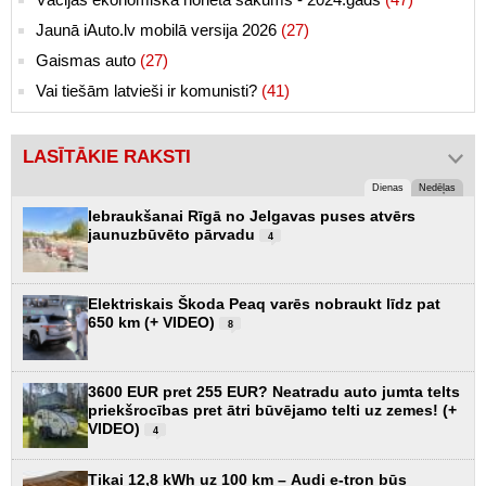
Jaunā iAuto.lv mobilā versija 2026
(27)
Gaismas auto
(27)
Vai tiešām latvieši ir komunisti?
(41)
LASĪTĀKIE RAKSTI
Dienas
Nedēļas
Iebraukšanai Rīgā no Jelgavas puses atvērs
jaunuzbūvēto pārvadu
4
Elektriskais Škoda Peaq varēs nobraukt līdz pat
650 km (+ VIDEO)
8
3600 EUR pret 255 EUR? Neatradu auto jumta telts
priekšrocības pret ātri būvējamo telti uz zemes! (+
VIDEO)
4
Tikai 12,8 kWh uz 100 km – Audi e-tron būs