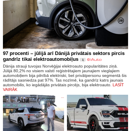
97 procenti – jūlijā arī Dānijā privātais sektors pircis
gandrīz tikai elektroautomobiļus
1
Dānija strauji tuvojas Norvēģijai elektroauto popularitātes ziņā.
Jūlijā 80,2% no visiem valstī reģistrētajiem jaunajiem vieglajiem
automobiļiem bija pilnībā elektriski, bet privātpersonu segmentā šis
rādītājs sasniedza pat 97%. Tas nozīmē, ka gandrīz katrs jaunais
automobilis, ko iegādājās privātais pircējs, bija elektroauto.
LASĪT
VAIRĀK