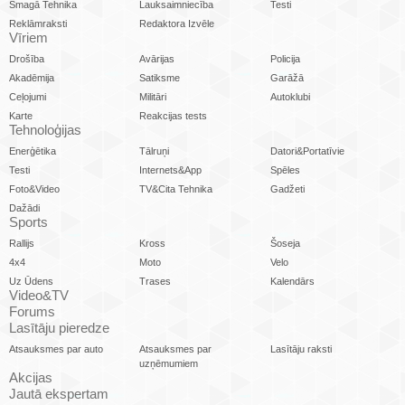
Smagā Tehnika
Lauksaimniecība
Testi
Reklāmraksti
Redaktora Izvēle
Vīriem
Drošība
Avārijas
Policija
Akadēmija
Satiksme
Garāžā
Ceļojumi
Militāri
Autoklubi
Karte
Reakcijas tests
Tehnoloģijas
Enerģētika
Tālruņi
Datori&Portatīvie
Testi
Internets&App
Spēles
Foto&Video
TV&Cita Tehnika
Gadžeti
Dažādi
Sports
Rallijs
Kross
Šoseja
4x4
Moto
Velo
Uz Ūdens
Trases
Kalendārs
Video&TV
Forums
Lasītāju pieredze
Atsauksmes par auto
Atsauksmes par
Lasītāju raksti
uzņēmumiem
Akcijas
Jautā ekspertam