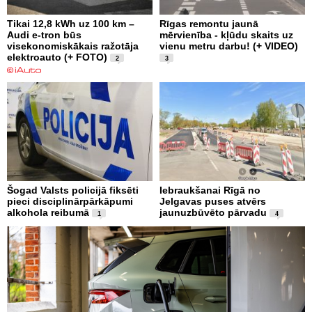
Tikai 12,8 kWh uz 100 km –
Rīgas remontu jaunā
Audi e-tron būs
mērvienība - kļūdu skaits uz
visekonomiskākais ražotāja
vienu metru darbu! (+ VIDEO)
elektroauto (+ FOTO)
2
3
Šogad Valsts policijā fiksēti
Iebraukšanai Rīgā no
pieci disciplinārpārkāpumi
Jelgavas puses atvērs
alkohola reibumā
jaunuzbūvēto pārvadu
1
4