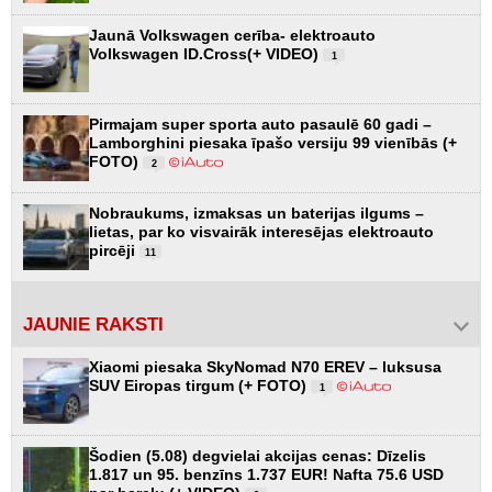
Jaunā Volkswagen cerība- elektroauto
Volkswagen ID.Cross(+ VIDEO)
1
Pirmajam super sporta auto pasaulē 60 gadi –
Lamborghini piesaka īpašo versiju 99 vienībās (+
FOTO)
2
Nobraukums, izmaksas un baterijas ilgums –
lietas, par ko visvairāk interesējas elektroauto
pircēji
11
JAUNIE RAKSTI
Xiaomi piesaka SkyNomad N70 EREV – luksusa
SUV Eiropas tirgum (+ FOTO)
1
Šodien (5.08) degvielai akcijas cenas: Dīzelis
1.817 un 95. benzīns 1.737 EUR! Nafta 75.6 USD