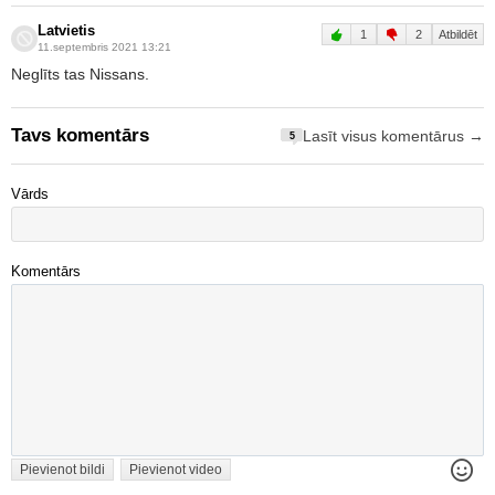
Latvietis
1
2
Atbildēt
11.septembris 2021 13:21
Neglīts tas Nissans.
Tavs komentārs
Lasīt visus komentārus →
5
Vārds
Komentārs
Pievienot bildi
Pievienot video