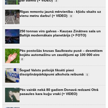
par barelu (+ VIDEO)
2
Rīgas remontu jaunā mērvienība - kļūdu skaits uz
vienu metru darbu! (+ VIDEO)
3
250 tonnas virs galvas - Kauņas Zinātnes sala un
Baltijā modernākais planetārijs (+ FOTO)
Pēc postošās krusas Saulkrastu pusē – desmitiem
bojātu automašīnu un zaudējumi ap 100 000 eiro
2
Šogad Valsts policijā fiksēti pieci
disciplinārpārkāpumi alkohola reibumā
1
Pēc vairāk nekā 80 gadiem Donavā redzami Otrā
pasaules kara kuģu vraki (+ VIDEO)