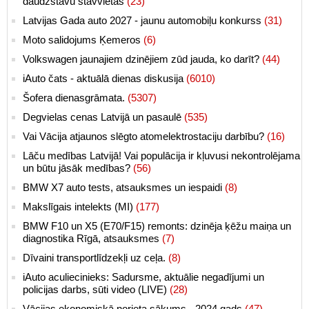
daudzstāvu stāvvietās
(23)
Latvijas Gada auto 2027 - jaunu automobiļu konkurss
(31)
Moto salidojums Ķemeros
(6)
Volkswagen jaunajiem dzinējiem zūd jauda, ko darīt?
(44)
iAuto čats - aktuālā dienas diskusija
(6010)
Šofera dienasgrāmata.
(5307)
Degvielas cenas Latvijā un pasaulē
(535)
Vai Vācija atjaunos slēgto atomelektrostaciju darbību?
(16)
Lāču medības Latvijā! Vai populācija ir kļuvusi nekontrolējama
un būtu jāsāk medības?
(56)
BMW X7 auto tests, atsauksmes un iespaidi
(8)
Makslīgais intelekts (MI)
(177)
BMW F10 un X5 (E70/F15) remonts: dzinēja ķēžu maiņa un
diagnostika Rīgā, atsauksmes
(7)
Dīvaini transportlīdzekļi uz ceļa.
(8)
iAuto aculiecinieks: Sadursme, aktuālie negadījumi un
policijas darbs, sūti video (LIVE)
(28)
Vācijas ekonomiskā norieta sākums - 2024.gads
(47)