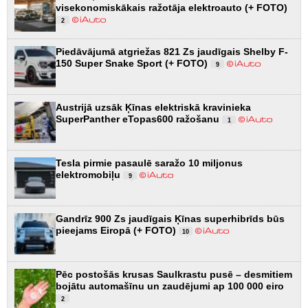
visekonomiskākais ražotāja elektroauto (+ FOTO)
2
Piedāvājumā atgriežas 821 Zs jaudīgais Shelby F-
150 Super Snake Sport (+ FOTO)
9
Austrijā uzsāk Ķīnas elektriskā kravinieka
SuperPanther eTopas600 ražošanu
1
Tesla pirmie pasaulē saražo 10 miljonus
elektromobiļu
9
Gandrīz 900 Zs jaudīgais Ķīnas superhibrīds būs
pieejams Eiropā (+ FOTO)
10
Pēc postošās krusas Saulkrastu pusē – desmitiem
bojātu automašīnu un zaudējumi ap 100 000 eiro
2