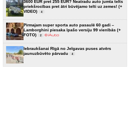
3600 EUR pret 255 EUR? Neatradu auto jumta telts
priekšrocības pret ātri būvējamo telti uz zemes! (+
VIDEO)
4
Pirmajam super sporta auto pasaulē 60 gadi –
Lamborghini piesaka īpašo versiju 99 vienībās (+
FOTO)
2
Iebraukšanai Rīgā no Jelgavas puses atvērs
jaunuzbūvēto pārvadu
4