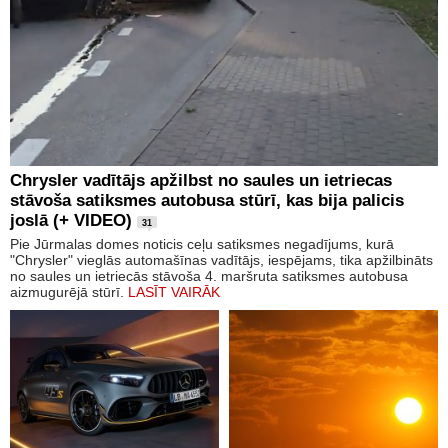
Chrysler vadītājs apžilbst no saules un ietriecas
stāvoša satiksmes autobusa stūrī, kas bija palicis
joslā (+ VIDEO)
31
Pie Jūrmalas domes noticis ceļu satiksmes negadījums, kurā
"Chrysler" vieglās automašīnas vadītājs, iespējams, tika apžilbināts
no saules un ietriecās stāvoša 4. maršruta satiksmes autobusa
aizmugurējā stūrī.
LASĪT VAIRĀK