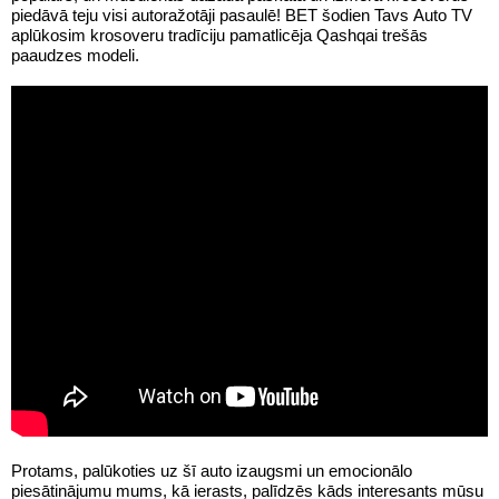
piedāvā teju visi autoražotāji pasaulē! BET šodien
Tavs Auto TV
aplūkosim krosoveru tradīciju pamatlicēja Qashqai trešās
paaudzes modeli.
Protams, palūkoties uz šī auto izaugsmi un emocionālo
piesātinājumu mums, kā ierasts, palīdzēs kāds interesants mūsu