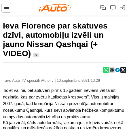
Ieva Florence par skatuves
dzīvi, automobiļu izvēli un
jauno Nissan Qashqai (+
VIDEO)
5
Tavs Auto TV speciāli iAuto.lv | 10.septembris 2021 13:29
Ticiet vai nē, bet aptuveni pirms 15 gadiem neviens vēl tā īsti
nezināja, kas par zvēru ir „pilsētas krosovers”. Viss izmainījās
2007. gadā, kad kompānija Nissan prezentēja automobili ar
nosaukumu Qashqai, kurš sevī apvienoja hečbeka kompaktumu
un apvidus automobiļa izturību un praktiskumu.
Kā jau zināt, šāds auto formāts, laikam ejot, ir kļuvis vairāk nekā
populārs, un mūsdienās dažāda paskata un izmēra krosoverus