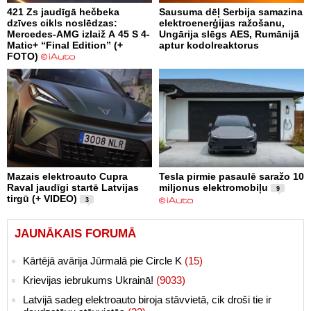
421 Zs jaudīgā hečbeka
Sausuma dēļ Serbija samazina
dzīves cikls noslēdzas:
elektroenerģijas ražošanu,
Mercedes-AMG izlaiž A 45 S 4-
Ungārija slēgs AES, Rumānijā
Matic+ “Final Edition” (+
aptur kodolreaktorus
FOTO)
Mazais elektroauto Cupra
Tesla pirmie pasaulē saražo 10
Raval jaudīgi startē Latvijas
miljonus elektromobiļu
9
tirgū (+ VIDEO)
3
JAUNĀKAIS FORUMĀ
Kārtējā avārija Jūrmalā pie Circle K
(15)
Krievijas iebrukums Ukrainā!
(9033)
Latvijā sadeg elektroauto biroja stāvvietā, cik droši tie ir