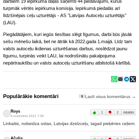
darbiem 19 iepirkuma daļās saņemti 44 piedāvājumi, kurus
turpmāk vērtēs iepirkuma komisija. Iepirkumā piedalās arī
līdzšinējais ceļu uzturētājs - AS "Latvijas Autoceļu uzturētājs"
(LAU).
Piegādātājiem, kuri iegūs tiesības slēgt līgumus, darbi būs jāsāk
sešu mēnešu laikā, bet ne ātrāk kā 2022.gada 1.maijā. Līdz tam
valsts autoceļu ikdienas uzturēšanas darbus, noslēdzot jaunu
līgumu, turpinās veikt LAU, lai nodrošinātu pakalpojuma
nepārtrauktību un valsts autoceļu uzturēšanu atbilstošā kārtībā.
Populārākie komentāri
Lasīt visus komentārus →
9
Roys
1
2
Atbildēt
9.novembris 2021 7:58
Linkaitis, nobeidza ostas, Latvijas dzelzceļu, tagad pieķēries ceļiem.
Ačulis