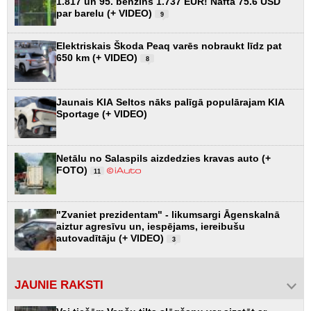
1.817 un 95. benzīns 1.737 EUR! Nafta 75.6 USD
par barelu (+ VIDEO)
9
Elektriskais Škoda Peaq varēs nobraukt līdz pat
650 km (+ VIDEO)
8
Jaunais KIA Seltos nāks palīgā populārajam KIA
Sportage (+ VIDEO)
Netālu no Salaspils aizdedzies kravas auto (+
FOTO)
11
"Zvaniet prezidentam" - likumsargi Āgenskalnā
aiztur agresīvu un, iespējams, iereibušu
autovadītāju (+ VIDEO)
3
JAUNIE RAKSTI