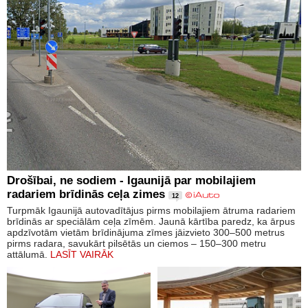
Drošībai, ne sodiem - Igaunijā par mobilajiem
radariem brīdinās ceļa zimes
12
Turpmāk Igaunijā autovadītājus pirms mobilajiem ātruma radariem
brīdinās ar speciālām ceļa zīmēm. Jaunā kārtība paredz, ka ārpus
apdzīvotām vietām brīdinājuma zīmes jāizvieto 300–500 metrus
pirms radara, savukārt pilsētās un ciemos – 150–300 metru
attālumā.
LASĪT VAIRĀK