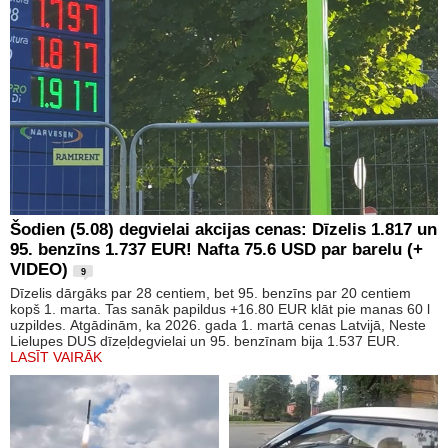
Šodien (5.08) degvielai akcijas cenas: Dīzelis 1.817 un
95. benzīns 1.737 EUR! Nafta 75.6 USD par barelu (+
VIDEO)
9
Dīzelis dārgāks par 28 centiem, bet 95. benzīns par 20 centiem
kopš 1. marta. Tas sanāk papildus +16.80 EUR klāt pie manas 60 l
uzpildes. Atgādinām, ka 2026. gada 1. martā cenas Latvijā, Neste
Lielupes DUS dīzeļdegvielai un 95. benzīnam bija 1.537 EUR.
LASĪT VAIRĀK