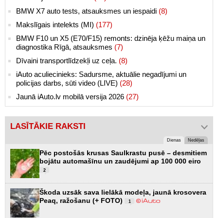
BMW X7 auto tests, atsauksmes un iespaidi
(8)
Makslīgais intelekts (MI)
(177)
BMW F10 un X5 (E70/F15) remonts: dzinēja ķēžu maiņa un
diagnostika Rīgā, atsauksmes
(7)
Dīvaini transportlīdzekļi uz ceļa.
(8)
iAuto aculiecinieks: Sadursme, aktuālie negadījumi un
policijas darbs, sūti video (LIVE)
(28)
Jaunā iAuto.lv mobilā versija 2026
(27)
LASĪTĀKIE RAKSTI
Dienas
Nedēļas
Pēc postošās krusas Saulkrastu pusē – desmitiem
bojātu automašīnu un zaudējumi ap 100 000 eiro
2
Škoda uzsāk sava lielākā modeļa, jaunā krosovera
Peaq, ražošanu (+ FOTO)
1