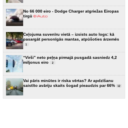
No 66 000 eiro - Dodge Charger atgriežas Eiropas
tirgū
Ceļojuma suvenīru vietā – izsists auto logs: kā
pasargāt personīgās mantas, atpūšoties ārzemēs
1
“Virši” neto peļņa pirmajā pusgadā sasniedz 4,2
miljonus eiro
2
Vai pāris minūtes ir riska vērtas? Ar apdzīšanu
saistīto avāriju skaits šogad pieaudzis par 66%
12