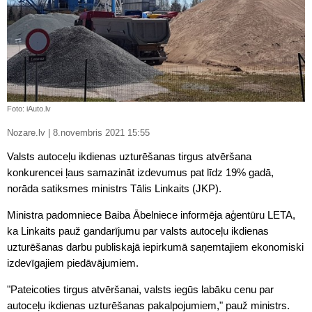
Foto: iAuto.lv
Nozare.lv | 8.novembris 2021 15:55
Valsts autoceļu ikdienas uzturēšanas tirgus atvēršana
konkurencei ļaus samazināt izdevumus pat līdz 19% gadā,
norāda satiksmes ministrs Tālis Linkaits (JKP).
Ministra padomniece Baiba Ābelniece informēja aģentūru LETA,
ka Linkaits pauž gandarījumu par valsts autoceļu ikdienas
uzturēšanas darbu publiskajā iepirkumā saņemtajiem ekonomiski
izdevīgajiem piedāvājumiem.
"Pateicoties tirgus atvēršanai, valsts iegūs labāku cenu par
autoceļu ikdienas uzturēšanas pakalpojumiem," pauž ministrs.