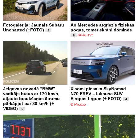
Fotogalerija: Jaunais Subaru
Arī Mercedes atgriezīs fiziskās
Uncharted (+FOTO)
pogas, tomēr ekrāni dominēs
3
6
Jelgavas novadā “BMW”
Xiaomi piesaka SkyNomad
vadītājs brauc ar 170 km/h,
N70 EREV – luksusa SUV
atļauto braukšanas ātrumu
Eiropas tirgum (+ FOTO)
4
pārkāpjot par 80 km/h (+
VIDEO)
6