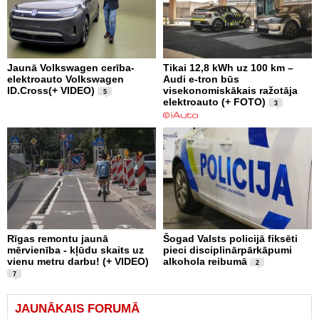
Jaunā Volkswagen cerība-
Tikai 12,8 kWh uz 100 km –
elektroauto Volkswagen
Audi e-tron būs
ID.Cross(+ VIDEO)
visekonomiskākais ražotāja
5
elektroauto (+ FOTO)
3
Rīgas remontu jaunā
Šogad Valsts policijā fiksēti
mērvienība - kļūdu skaits uz
pieci disciplinārpārkāpumi
vienu metru darbu! (+ VIDEO)
alkohola reibumā
2
7
JAUNĀKAIS FORUMĀ