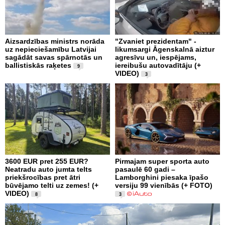
Aizsardzības ministrs norāda
"Zvaniet prezidentam" -
uz nepieciešamību Latvijai
likumsargi Āgenskalnā aiztur
sagādāt savas spārnotās un
agresīvu un, iespējams,
ballistiskās raķetes
iereibušu autovadītāju (+
9
VIDEO)
3
3600 EUR pret 255 EUR?
Pirmajam super sporta auto
Neatradu auto jumta telts
pasaulē 60 gadi –
priekšrocības pret ātri
Lamborghini piesaka īpašo
būvējamo telti uz zemes! (+
versiju 99 vienībās (+ FOTO)
VIDEO)
8
3