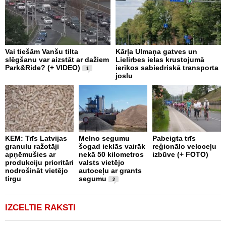
Vai tiešām Vanšu tilta
Kārļa Ulmaņa gatves un
“
slēgšanu var aizstāt ar dažiem
Lielirbes ielas krustojumā
p
Park&Ride? (+ VIDEO)
ierīkos sabiedriskā transporta
m
1
joslu
J
KEM: Trīs Latvijas
Melno segumu
Pabeigta trīs
“
granulu ražotāji
šogad ieklās vairāk
reģionālo veloceļu
b
apņēmušies ar
nekā 50 kilometros
izbūve (+ FOTO)
a
produkciju prioritāri
valsts vietējo
ā
nodrošināt vietējo
autoceļu ar grants
p
tirgu
segumu
V
2
IZCELTIE RAKSTI