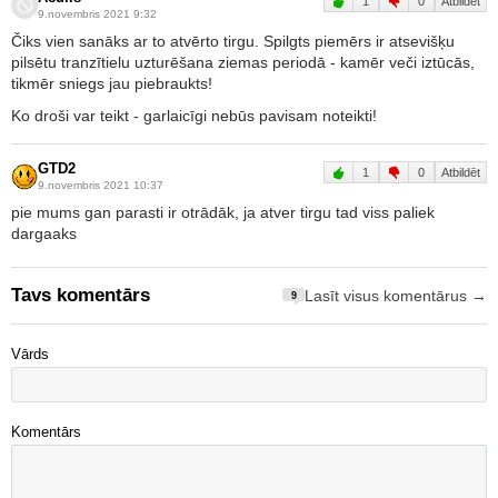
1
0
Atbildēt
9.novembris 2021 9:32
Čiks vien sanāks ar to atvērto tirgu. Spilgts piemērs ir atsevišķu
pilsētu tranzītielu uzturēšana ziemas periodā - kamēr veči iztūcās,
tikmēr sniegs jau piebraukts!
Ko droši var teikt - garlaicīgi nebūs pavisam noteikti!
GTD2
1
0
Atbildēt
9.novembris 2021 10:37
pie mums gan parasti ir otrādāk, ja atver tirgu tad viss paliek
dargaaks
Tavs komentārs
Lasīt visus komentārus →
9
Vārds
Komentārs