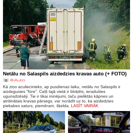
Netālu no Salaspils aizdedzies kravas auto (+ FOTO)
11
Kā ziņo aculiecinieks, ap pusdienas laiku, netālu no Salaspils ir
aizdegusies "fūre". Ceļš tajā vietā ir bloķēts, ieradušies
ugunsdzēsēji. Tie ir tikai minējumi, taču pieliktās kāpnes un
atritinātais kravas pārsegs, var norādīt uz to, ka aizdedzies
piekabes saturs, piemēram, šķelda.
LASĪT VAIRĀK