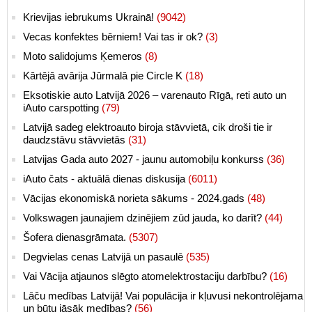
Krievijas iebrukums Ukrainā!
(9042)
Vecas konfektes bērniem! Vai tas ir ok?
(3)
Moto salidojums Ķemeros
(8)
Kārtējā avārija Jūrmalā pie Circle K
(18)
Eksotiskie auto Latvijā 2026 – varenauto Rīgā, reti auto un
iAuto carspotting
(79)
Latvijā sadeg elektroauto biroja stāvvietā, cik droši tie ir
daudzstāvu stāvvietās
(31)
Latvijas Gada auto 2027 - jaunu automobiļu konkurss
(36)
iAuto čats - aktuālā dienas diskusija
(6011)
Vācijas ekonomiskā norieta sākums - 2024.gads
(48)
Volkswagen jaunajiem dzinējiem zūd jauda, ko darīt?
(44)
Šofera dienasgrāmata.
(5307)
Degvielas cenas Latvijā un pasaulē
(535)
Vai Vācija atjaunos slēgto atomelektrostaciju darbību?
(16)
Lāču medības Latvijā! Vai populācija ir kļuvusi nekontrolējama
un būtu jāsāk medības?
(56)