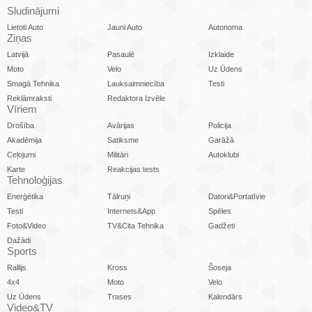
Sludinājumi
Lietoti Auto
Jauni Auto
Autonoma
Ziņas
Latvijā
Pasaulē
Izklaide
Moto
Velo
Uz Ūdens
Smagā Tehnika
Lauksaimniecība
Testi
Reklāmraksti
Redaktora Izvēle
Vīriem
Drošība
Avārijas
Policija
Akadēmija
Satiksme
Garāžā
Ceļojumi
Militāri
Autoklubi
Karte
Reakcijas tests
Tehnoloģijas
Enerģētika
Tālruņi
Datori&Portatīvie
Testi
Internets&App
Spēles
Foto&Video
TV&Cita Tehnika
Gadžeti
Dažādi
Sports
Rallijs
Kross
Šoseja
4x4
Moto
Velo
Uz Ūdens
Trases
Kalendārs
Video&TV