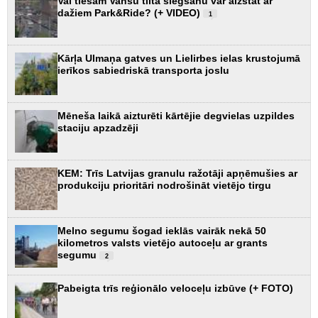
Vai tiešām Vanšu tilta slēgšanu var aizstāt ar
dažiem Park&Ride? (+ VIDEO)
1
Kārļa Ulmaņa gatves un Lielirbes ielas krustojumā
ierīkos sabiedriskā transporta joslu
Mēneša laikā aizturēti kārtējie degvielas uzpildes
staciju apzadzēji
KEM: Trīs Latvijas granulu ražotāji apņēmušies ar
produkciju prioritāri nodrošināt vietējo tirgu
Melno segumu šogad ieklās vairāk nekā 50
kilometros valsts vietējo autoceļu ar grants
segumu
2
Pabeigta trīs reģionālo veloceļu izbūve (+ FOTO)