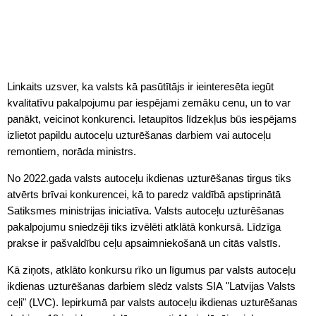
Linkaits uzsver, ka valsts kā pasūtītājs ir ieinteresēta iegūt
kvalitatīvu pakalpojumu par iespējami zemāku cenu, un to var
panākt, veicinot konkurenci. Ietaupītos līdzekļus būs iespējams
izlietot papildu autoceļu uzturēšanas darbiem vai autoceļu
remontiem, norāda ministrs.
No 2022.gada valsts autoceļu ikdienas uzturēšanas tirgus tiks
atvērts brīvai konkurencei, kā to paredz valdībā apstiprinātā
Satiksmes ministrijas iniciatīva. Valsts autoceļu uzturēšanas
pakalpojumu sniedzēji tiks izvēlēti atklātā konkursā. Līdzīga
prakse ir pašvaldību ceļu apsaimniekošanā un citās valstīs.
Kā ziņots, atklāto konkursu rīko un līgumus par valsts autoceļu
ikdienas uzturēšanas darbiem slēdz valsts SIA "Latvijas Valsts
ceļi" (LVC). Iepirkumā par valsts autoceļu ikdienas uzturēšanas