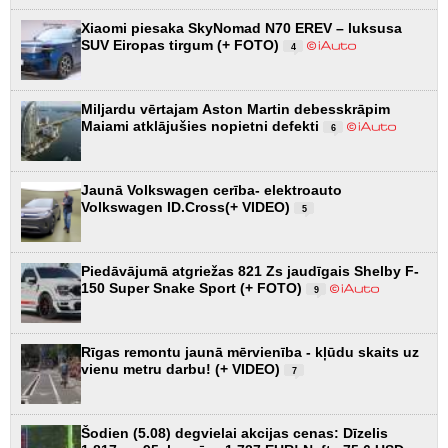
Xiaomi piesaka SkyNomad N70 EREV – luksusa
SUV Eiropas tirgum (+ FOTO)
4
Miljardu vērtajam Aston Martin debesskrāpim
Maiami atklājušies nopietni defekti
6
Jaunā Volkswagen cerība- elektroauto
Volkswagen ID.Cross(+ VIDEO)
5
Piedāvājumā atgriežas 821 Zs jaudīgais Shelby F-
150 Super Snake Sport (+ FOTO)
9
Rīgas remontu jaunā mērvienība - kļūdu skaits uz
vienu metru darbu! (+ VIDEO)
7
Šodien (5.08) degvielai akcijas cenas: Dīzelis