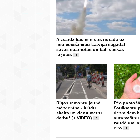
Aizsardzības ministrs norāda uz
nepieciešamību Latvijai sagādāt
savas spārnotās un ballistiskās
raķetes
1
Rīgas remontu jaunā
Pēc postošā
mērvienība - kļūdu
Saulkrastu 
skaits uz vienu metru
desmitiem b
darbu! (+ VIDEO)
automašīnu
3
zaudējumi a
eiro
2