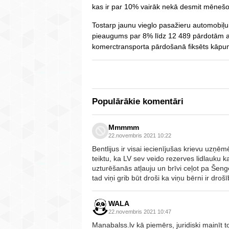
kas ir par 10% vairāk nekā desmit mēnešo
Tostarp jaunu vieglo pasažieru automobiļu
pieaugums par 8% līdz 12 489 pārdotām a
komerctransporta pārdošanā fiksēts kāpu
Populārākie komentāri
Mmmmm
22.novembris 2021 10:22
Bentlijus ir visai iecienījušas krievu u
teiktu, ka LV sev veido rezerves lidlauku ka
uzturēšanās atļauju un brīvi ceļot pa Šeng
tad viņi grib būt droši ka viņu bērni ir droš
WALA
22.novembris 2021 10:47
Manabalss.lv kā piemērs, juridiski mainīt 