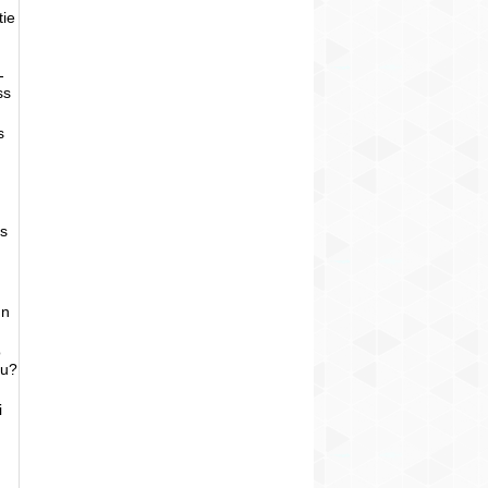
tie
-
ss
s
as
un
o
bu?
i