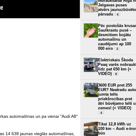
Iebraukšanai Rīgā n
Jelgavas puses
atvērs jaunuzbūvēto
pārvadu
4
Pēc postošās krusa
Saulkrastu pusē –
desmitiem bojātu
automašīnu un
zaudējumi ap 100
000 eiro
2
Elektriskais Škoda
Peaq varēs nobrauk
līdz pat 650 km (+
VIDEO)
8
3600 EUR pret 255
EUR? Neatradu auto
jumta telts
priekšrocības pret
ātri būvējamo telti 
zemes! (+ VIDEO)
4
arkas automašīnas un pa vienai "Audi A8"
Tikai 12,8 kWh uz
100 km – Audi e-tro
būs
tas 14 638 jaunas vieglās automašīnas,