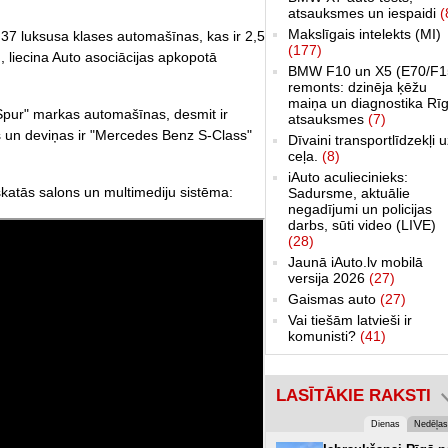
atsauksmes un iespaidi
(
Makslīgais intelekts (MI)
37 luksusa klases automašīnas, kas ir 2,5
(177)
, liecina Auto asociācijas apkopotā
BMW F10 un X5 (E70/F1
remonts: dzinēja ķēžu
maiņa un diagnostika Rīg
 Spur" markas automašīnas, desmit ir
atsauksmes
(7)
un deviņas ir "Mercedes Benz S-Class"
Dīvaini transportlīdzekļi 
ceļa.
(8)
iAuto aculiecinieks:
katās salons un multimediju sistēma:
Sadursme, aktuālie
negadījumi un policijas
darbs, sūti video (LIVE)
(28)
Jaunā iAuto.lv mobilā
versija 2026
(27)
Gaismas auto
(27)
Vai tiešām latvieši ir
komunisti?
(41)
LASĪTĀKIE RAKSTI
Dienas
Nedēļas