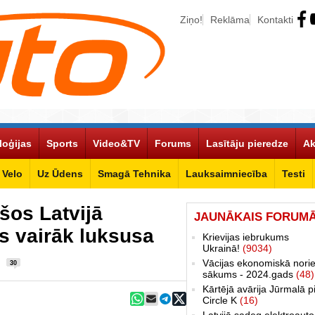
Ziņo!
Reklāma
Kontakti
loģijas
Sports
Video&TV
Forums
Lasītāju pieredze
Ak
Velo
Uz Ūdens
Smagā Tehnika
Lauksaimniecība
Testi
os Latvijā
JAUNĀKAIS FORUM
es vairāk luksusa
Krievijas iebrukums
Ukrainā!
(9034)
s
Vācijas ekonomiskā norie
30
sākums - 2024.gads
(48)
Kārtējā avārija Jūrmalā p
Circle K
(16)
Latvijā sadeg elektroauto