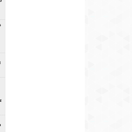
o
s
t
uz
n