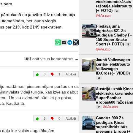
visekonomiskākais
s pērn.
ražotāja elektroauto
(+ FOTO)
3
 pārdošanā no janvāra līdz oktobrim bija
utomašīnām, bet jauna vieglā
Piedāvājumā
ms par 21% līdz 2149 spēkratiem.
atgriežas 821 Zs
jaudīgais Shelby F-
150 Super Snake
Sport (+ FOTO)
9
Lasīt visus komentārus →
30
Jaunā Volkswagen
cerība- elektroauto
Volkswagen
ID.Cross(+ VIDEO)
3
1
Atbildēt
3
zņēmēju madāmas, piesummējam poršus un es
Austrijā uzsāk Ķīna
imiņvalsts vidēji turīgie, kas izvēlas dabūt
elektriskā kraviniek
enu. Un jau dzimtenē sūdi iet pa gaisu,
SuperPanther
eTopas600 ražošan
ībā. Kautkā tā.
2
Gandrīz 900 Zs
3
0
Atbildēt
jaudīgais Ķīnas
superhibrīds būs
to daļu kur valsts augstākajām
pieejams Eiropā (+