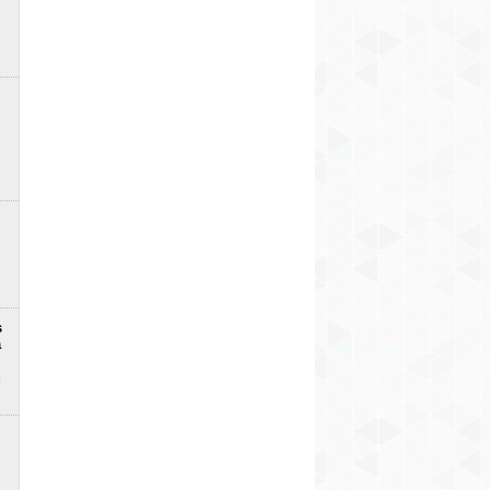
s
a
u