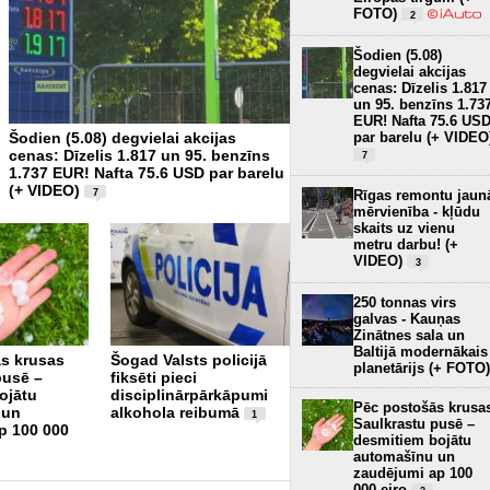
FOTO)
2
Šodien (5.08)
degvielai akcijas
cenas: Dīzelis 1.817
un 95. benzīns 1.73
EUR! Nafta 75.6 US
par barelu (+ VIDEO
Šodien (5.08) degvielai akcijas
Iebraukšanai Rīgā no Jelg
cenas: Dīzelis 1.817 un 95. benzīns
atvērs jaunuzbūvēto pārv
7
1.737 EUR! Nafta 75.6 USD par barelu
(+ VIDEO)
Rīgas remontu jaun
7
mērvienība - kļūdu
skaits uz vienu
metru darbu! (+
VIDEO)
3
250 tonnas virs
galvas - Kauņas
Zinātnes sala un
Baltijā modernākais
s krusas
Šogad Valsts policijā
Nobraukums, izmaksas
planetārijs (+ FOTO)
pusē –
fiksēti pieci
un baterijas ilgums –
ojātu
disciplinārpārkāpumi
lietas, par ko visvairāk
Pēc postošās krusa
 un
alkohola reibumā
interesējas elektroauto
1
Saulkrastu pusē –
p 100 000
pircēji
11
desmitiem bojātu
automašīnu un
zaudējumi ap 100
000 eiro