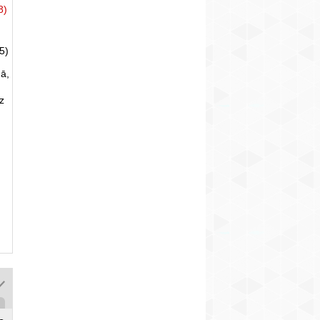
8)
5)
ā,
uz