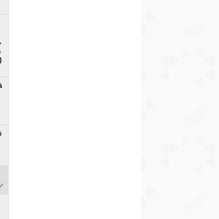
7
D
)
ā
ē