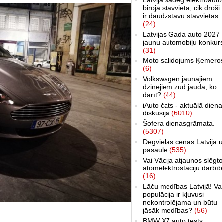
biroja stāvvietā, cik droši 
ir daudzstāvu stāvvietās
(24)
Latvijas Gada auto 2027 
jaunu automobiļu konkur
(31)
Moto salidojums Ķemero
(6)
Volkswagen jaunajiem
dzinējiem zūd jauda, ko
darīt?
(44)
iAuto čats - aktuālā dien
diskusija
(6010)
Šofera dienasgrāmata.
(5307)
Degvielas cenas Latvijā 
pasaulē
(535)
Vai Vācija atjaunos slēgt
atomelektrostaciju darbī
(16)
Lāču medības Latvijā! Va
populācija ir kļuvusi
nekontrolējama un būtu
jāsāk medības?
(56)
BMW X7 auto tests,