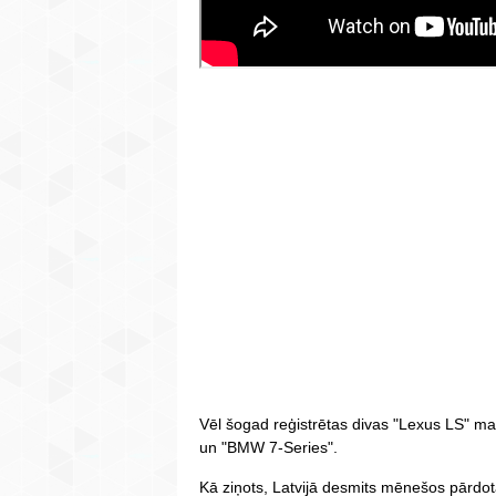
Vēl šogad reģistrētas divas "Lexus LS" m
un "BMW 7-Series".
Kā ziņots, Latvijā desmits mēnešos pārdo