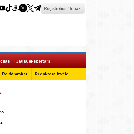
Reģistrēties / Ienākt
cijas
Jautā ekspertam
Reklāmraksti
Redaktora Izvēle
Ā
ta
ie