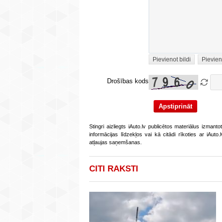
Pievienot bildi
Pievien
Drošības kods
Stingri aizliegts iAuto.lv publicētos materiālus izmant
informācijas līdzekļos vai kā citādi rīkoties ar iAut
atļaujas saņemšanas.
CITI RAKSTI