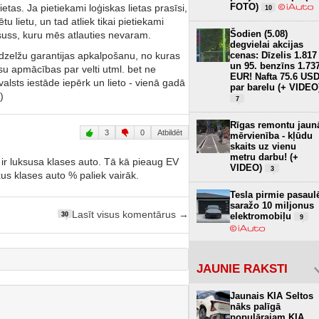
FOTO)
tas. Ja pietiekami loģiskas lietas prasīsi,
10
 lietu, un tad atliek tikai pietiekami
Šodien (5.08)
uksuss, kuru mēs atlauties nevaram.
degvielai akcijas
 dzelžu garantijas apkalpošanu, no kuras
cenas: Dīzelis 1.817
un 95. benzīns 1.73
u apmācības par velti utml. bet ne
EUR! Nafta 75.6 US
 valsts iestāde iepērk un lieto - vienā gadā
par barelu (+ VIDEO
)
7
Rīgas remontu jaun
3
0
Atbildēt
mērvienība - kļūdu
skaits uz vienu
metru darbu! (+
ir luksusa klases auto. Tā kā pieaug EV
VIDEO)
3
uxus klases auto % paliek vairāk.
Tesla pirmie pasaul
saražo 10 miljonus
Lasīt visus komentārus →
elektromobiļu
30
9
JAUNIE RAKSTI
Jaunais KIA Seltos
nāks palīgā
populārajam KIA