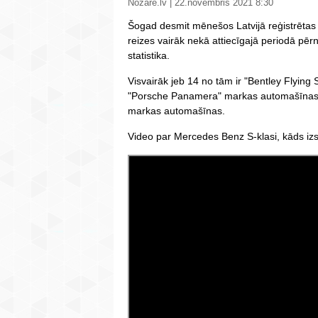
Nozare.lv | 22.novembris 2021 8:30
Šogad desmit mēnešos Latvijā reģistrētas 
reizes vairāk nekā attiecīgajā periodā pērn
statistika.
Visvairāk jeb 14 no tām ir "Bentley Flying
"Porsche Panamera" markas automašīnas 
markas automašīnas.
Video par Mercedes Benz S-klasi, kāds izs