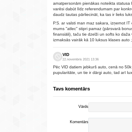
amatpersonām pienākas noteikta statusa lie
varēsi dabūt līdz referendumam par konkrētu
daudz tautas pārliecināt, ka tas ir lieks l
P.S. ar valsti man maz sakara, izņemot IT
mums "atlec" stipri pamaz (pārsvarā bonus
finansiāli), taču tie dzelži un softs ko daža
izmaksās vairāk kā 10 luksus klases auto ;
VID
22.novembris 2021 13:36
Pēc VID datiem jebkurš auto, cenā no 50k 
pupularitāte, un tie ir dārgi auto, tad arī l
Tavs komentārs
Vārds
Komentārs