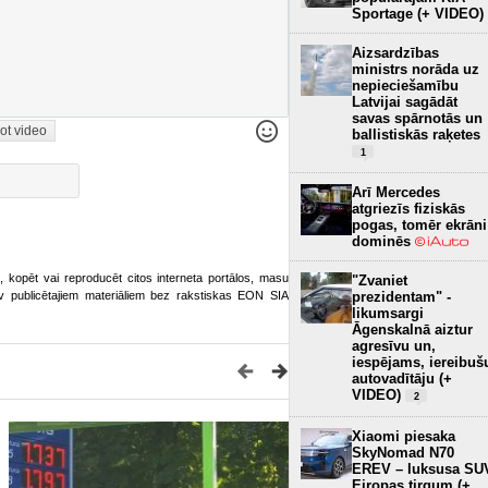
Sportage (+ VIDEO)
Aizsardzības
ministrs norāda uz
nepieciešamību
Latvijai sagādāt
savas spārnotās un
ot video
ballistiskās raķetes
1
Arī Mercedes
atgriezīs fiziskās
pogas, tomēr ekrāni
dominēs
ot, kopēt vai reproducēt citos interneta portālos, masu
"Zvaniet
o.lv publicētajiem materiāliem bez rakstiskas EON SIA
prezidentam" -
likumsargi
Āgenskalnā aiztur
agresīvu un,
iespējams, iereibuš
autovadītāju (+
VIDEO)
2
Xiaomi piesaka
SkyNomad N70
EREV – luksusa SU
Eiropas tirgum (+