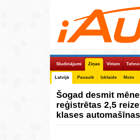
Sludinājumi
Ziņas
Vīriem
Tehno
Latvijā
Pasaulē
Izklaide
Moto
Šogad desmit mēneš
reģistrētas 2,5 reiz
klases automašīna