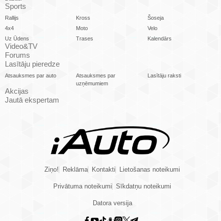
Sports
Rallijs
Kross
Šoseja
4x4
Moto
Velo
Uz Ūdens
Trases
Kalendārs
Video&TV
Forums
Lasītāju pieredze
Atsauksmes par auto
Atsauksmes par
Lasītāju raksti
uzņēmumiem
Akcijas
Jautā ekspertam
Ziņo!
Reklāma
Kontakti
Lietošanas noteikumi
Privātuma noteikumi
Sīkdatņu noteikumi
Datora versija