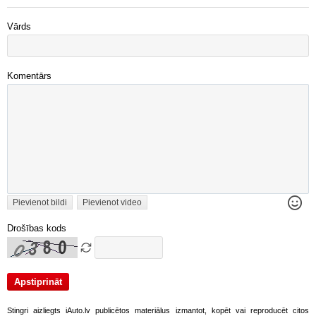
Vārds
Komentārs
Pievienot bildi
Pievienot video
Drošības kods
Stingri aizliegts iAuto.lv publicētos materiālus izmantot, kopēt vai reproducēt citos