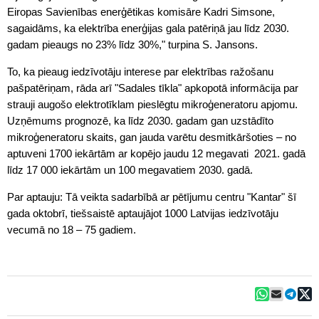
Eiropas Savienības enerģētikas komisāre Kadri Simsone,
sagaidāms, ka elektrība enerģijas gala patēriņā jau līdz 2030.
gadam pieaugs no 23% līdz 30%," turpina S. Jansons.
To, ka pieaug iedzīvotāju interese par elektrības ražošanu
pašpatēriņam, rāda arī "Sadales tīkla" apkopotā informācija par
strauji augošo elektrotīklam pieslēgtu mikroģeneratoru apjomu.
Uzņēmums prognozē, ka līdz 2030. gadam gan uzstādīto
mikroģeneratoru skaits, gan jauda varētu desmitkāršoties – no
aptuveni 1700 iekārtām ar kopējo jaudu 12 megavati 2021. gadā
līdz 17 000 iekārtām un 100 megavatiem 2030. gadā.
Par aptauju: Tā veikta sadarbībā ar pētījumu centru "Kantar" šī
gada oktobrī, tiešsaistē aptaujājot 1000 Latvijas iedzīvotāju
vecumā no 18 – 75 gadiem.