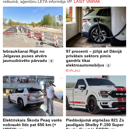
reibumā, aģentūru LETA informēja VP.
LASĪT VAIRĀK
Iebraukšanai Rīgā no
97 procenti – jūlijā arī Dānijā
Jelgavas puses atvērs
privātais sektors pircis
jaunuzbūvēto pārvadu
gandrīz tikai
6
elektroautomobiļus
2
Elektriskais Škoda Peaq varēs
Piedāvājumā atgriežas 821 Zs
nobraukt līdz pat 650 km (+
jaudīgais Shelby F-150 Super