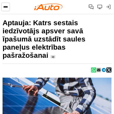
Aptauja: Katrs sestais
iedzīvotājs apsver savā
īpašumā uzstādīt saules
paneļus elektrības
pašražošanai
13