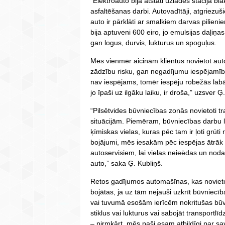
“Elektroauto bija atstāti uzlādes stacijā b
asfaltēšanas darbi. Autovadītāji, atgriezuš
auto ir pārklāti ar smalkiem darvas pili
bija aptuveni 600 eiro, jo emulsijas daļiņ
gan logus, durvis, lukturus un spoguļus.
Mēs vienmēr aicinām klientus novietot a
zādzību risku, gan negadījumu iespējamību
nav iespējams, tomēr iespēju robežās labāk 
jo īpaši uz ilgāku laiku, ir droša,” uzsver Ģ
“Pilsētvides būvniecības zonās novietoti tr
situācijām. Piemēram, būvniecības darbu la
ķīmiskas vielas, kuras pēc tam ir ļoti grūti 
bojājumi, mēs iesakām pēc iespējas ātrāk
autoservisiem, lai vielas neieēdas un no
auto,” saka Ģ. Kubliņš.
Retos gadījumos automašīnas, kas novieto
bojātas, ja uz tām nejauši uzkrīt būvniecī
vai tuvumā esošām ierīcēm nokritušas būv
stiklus vai lukturus vai sabojāt transportlī
– pirmkārt, mēs paši esam atbildīgi par sa