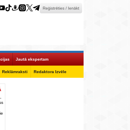
Reģistrēties / Ienākt
cijas
Jautā ekspertam
Reklāmraksti
Redaktora Izvēle
Ā
-
ss
ie