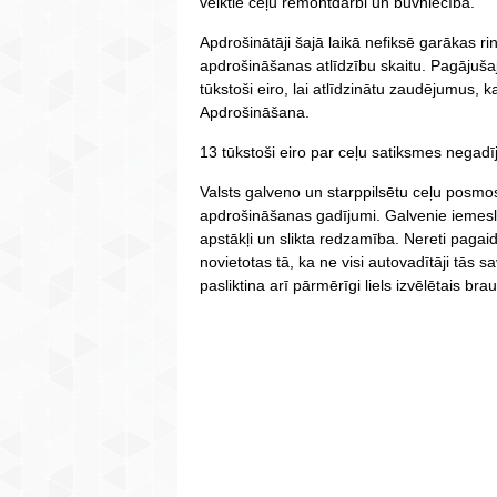
veiktie ceļu remontdarbi un būvniecība.
Apdrošinātāji šajā laikā nefiksē garākas r
apdrošināšanas atlīdzību skaitu. Pagājuša
tūkstoši eiro, lai atlīdzinātu zaudējumus, 
Apdrošināšana.
13 tūkstoši eiro par ceļu satiksmes negad
Valsts galveno un starppilsētu ceļu posmos,
apdrošināšanas gadījumi. Galvenie iemesli
apstākļi un slikta redzamība. Nereti pagai
novietotas tā, ka ne visi autovadītāji tās s
pasliktina arī pārmērīgi liels izvēlētais br