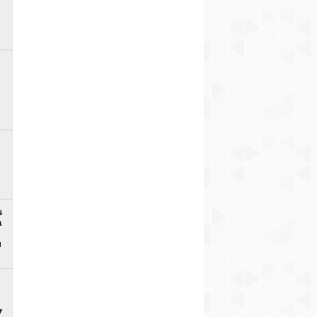
s
a
u
7