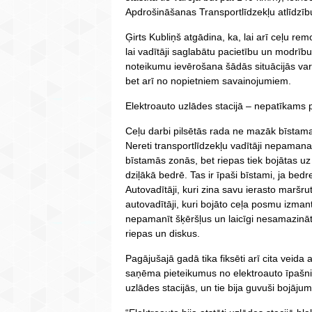
Apdrošināšanas Transportlīdzekļu atlīdzību
Ģirts Kubliņš atgādina, ka, lai arī ceļu remo
lai vadītāji saglabātu pacietību un modrīb
noteikumu ievērošana šādās situācijās var
bet arī no nopietniem savainojumiem.
Elektroauto uzlādes stacijā – nepatīkams
Ceļu darbi pilsētās rada ne mazāk bīstama
Nereti transportlīdzekļu vadītāji nepama
bīstamās zonās, bet riepas tiek bojātas uz
dziļākā bedrē. Tas ir īpaši bīstami, ja be
Autovadītāji, kuri zina savu ierasto maršru
autovadītāji, kuri bojāto ceļa posmu izmanto
nepamanīt šķēršļus un laicīgi nesamazinā
riepas un diskus.
Pagājušajā gadā tika fiksēti arī cita veid
saņēma pieteikumus no elektroauto īpašnie
uzlādes stacijās, un tie bija guvuši bojāju