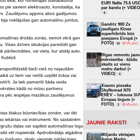
lakus ēkai, kur norisinājās stāvlaukuma
EUR! Nafta 75.6 US
ies pie saviem elektroauto, konstatēja, ka
par barelu (+ VIDEO
eniem. Zaudējumu apjoms abos gadījumos
8
as bija noklājušas gan automašīnu jumtus,
Gandrīz 900 Zs
jaudīgais Ķīnas
superhibrīds būs
utomašīnas drošās zonās, ņemot vērā gan
pieejams Eiropā (+
FOTO)
. Visas dzīves situācijas paredzēt gan
10
pārliecināties, vai vieta, kur atstāj auto,
Rīgas remontu jaun
. Kubliņš.
mērvienība - kļūdu
skaits uz vienu
ansportlīdzekļi bieži cieš no nejaušām
metru darbu! (+
VIDEO)
6
ikā uz tiem var netīši uzpilēt krāsa vai
notīrīt. Ja tiek pamanīti šāda veida
Xiaomi piesaka
 vērsties kādā no mūsu partneru
SkyNomad N70
dara pēc iespējas mazākus zaudējumus
EREV – luksusa SU
Eiropas tirgum (+
FOTO)
3
tas blakus būvniecības zonām, var tikt
bas iekārtas vai instrumenti. No sastatnēm
JAUNIE RAKSTI
gružu daļas var saplēst automašīnas logu
dzekli vēl nopietnāk. Apdrošinātājs atgādina
Miljardu vērtajam
vu īpašumu, tāpēc vienmēr pārliecinies,
Aston Martin