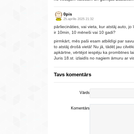
0pis
25.aprīlis 2025 21:32
pārliecināties, vai vieta, kur atstāj auto, jo 
ir 10min, 10 mēneši vai 10 gadi?
pirmkārt, mēs paši esam atbildīgi par savu
to atstāj drošā vietā! Nu jā, tādēļ jau cilv
apkārtne, vērtējot iespēju ka prombtnes la
Juris 18.st. izlaidīs no nagiem āmuru ar vi
Tavs komentārs
Vārds
Komentārs