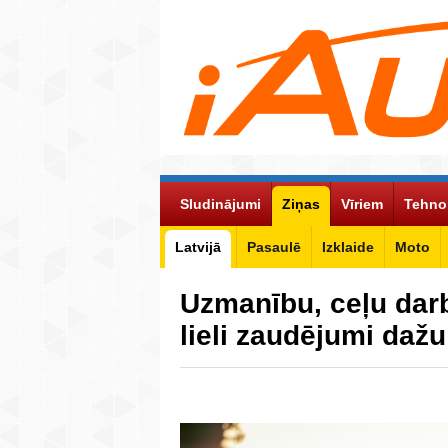
Sludinājumi
Ziņas
Vīriem
Tehno
Latvijā
Pasaulē
Izklaide
Moto
Uzmanību, ceļu darbi
lieli zaudējumi daž