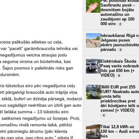
Pēc postošās krusa
Saulkrastu pusē –
desmitiem bojātu
automašīnu un
zaudējumi ap 100
000 eiro
2
Iebraukšanai Rīgā 
Jelgavas puses
ocesa palikušās atliekas uz ceļa,
atvērs jaunuzbūvēt
 var “pacelt” garāmbraucoša tehnika vai
pārvadu
5
s negadījumus veicina straujas joslu
ļa seguma virsma un būvtehnika, kas
Elektriskais Škoda
Peaq varēs nobrauk
 Šajos posmos ir palielināts risks gan
līdz pat 650 km (+
sadursmēm.
VIDEO)
8
is tūkstošus eiro pēc negadījuma ceļu
3600 EUR pret 255
EUR? Neatradu aut
tī pārgalvīgi braucošā auto trāpīja viņa
jumta telts
stiklā, buferī un dzinēja pārsegā, nodarot
priekšrocības pret
kus sagādājot neērtības un izbīli gan auto
ātri būvējamo telti 
zemes! (+ VIDEO)
ēl lielāka summa – 13 tūkstošu eiro
4
 satiksmes negadījumu uz šosejas. Proti,
utomašīnu rindā remonta laikā, pēkšņi
Tikai 12,8 kWh uz
ietni pārsniegtu ātrumu (pēc klienta
100 km – Audi e-tro
būs
cās gan viņa, gan citos auto,” stāsta If