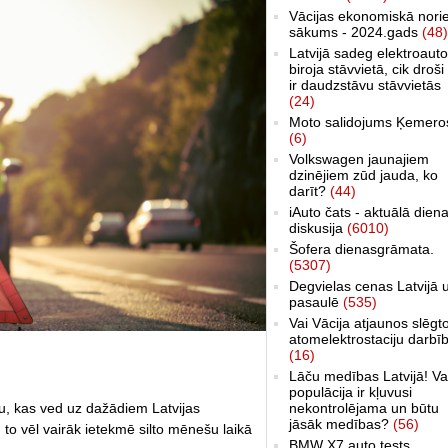
Vācijas ekonomiskā nori
sākums - 2024.gads
(48)
Latvijā sadeg elektroauto
biroja stāvvietā, cik droši 
ir daudzstāvu stāvvietās
(24)
Moto salidojums Ķemero
(6)
Volkswagen jaunajiem
dzinējiem zūd jauda, ko
darīt?
(44)
iAuto čats - aktuālā dien
diskusija
(6010)
Šofera dienasgrāmata.
(5307)
Degvielas cenas Latvijā 
pasaulē
(535)
Vai Vācija atjaunos slēgt
atomelektrostaciju darbī
(16)
Lāču medības Latvijā! Va
populācija ir kļuvusi
u, kas ved uz dažādiem Latvijas
nekontrolējama un būtu
jāsāk medības?
(56)
 to vēl vairāk ietekmē silto mēnešu laikā
BMW X7 auto tests,