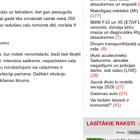
atsauksmes un iespaidi
(
Makslīgais intelekts (MI)
indas uz lielceļiem, bet gan pieaugošu
(177)
jā gadā tika izmaksāti vairāk nekā 250
BMW F10 un X5 (E70/F1
kas radušies ceļu remonta dēļ, norāda If
remonts: dzinēja ķēžu
maiņa un diagnostika Rī
atsauksmes
(7)
ījumu
Dīvaini transportlīdzekļi 
ceļa.
(8)
 kur notiek remontdarbi, bieži tiek fiksēti
iAuto aculiecinieks:
Sadursme, aktuālie
: intensīva satiksme, nepazīstami ceļa
negadījumi un policijas
du norobežojumi vai ceļazīmes ir
darbs, sūti video (LIVE)
avlaicīgi pamana. Dažkārt situāciju
(28)
aukšanas ātrums.
Jaunā iAuto.lv mobilā
versija 2026
(27)
Gaismas auto
(27)
Vai tiešām latvieši ir
komunisti?
(41)
LASĪTĀKIE RAKSTI
Dienas
Nedēļas