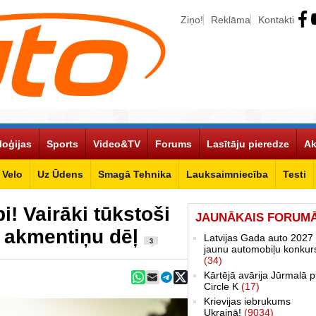
Ziņo!
Reklāma
Kontakti
loģijas
Sports
Video&TV
Forums
Lasītāju pieredze
Ak
Velo
Uz Ūdens
Smagā Tehnika
Lauksaimniecība
Testi
! Vairāki tūkstoši
JAUNĀKAIS FORUM
u akmentiņu dēļ
Latvijas Gada auto 2027 
3
jaunu automobiļu konkur
(34)
Kārtējā avārija Jūrmalā p
Circle K
(17)
Krievijas iebrukums
Ukrainā!
(9034)