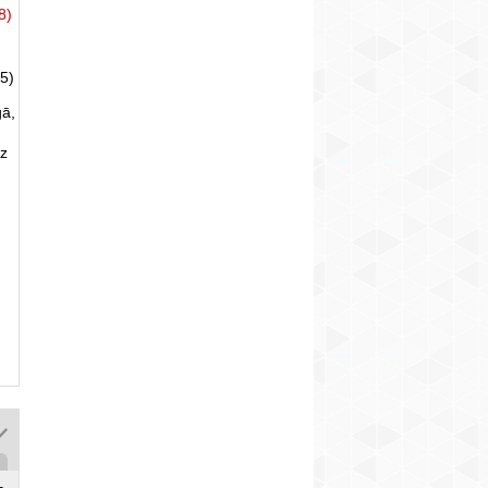
8)
5)
gā,
uz