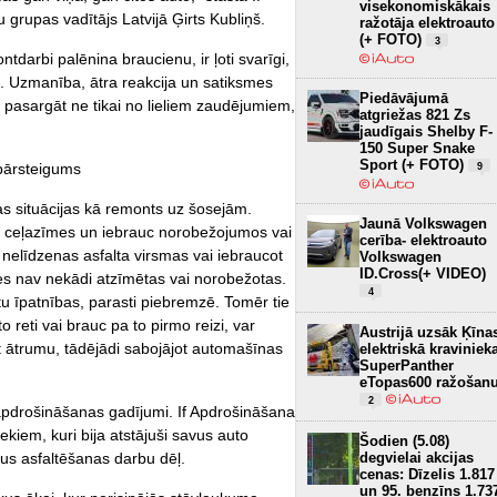
visekonomiskākais
 grupas vadītājs Latvijā Ģirts Kubliņš.
ražotāja elektroauto
(+ FOTO)
3
ntdarbi palēnina braucienu, ir ļoti svarīgi,
u. Uzmanība, ātra reakcija un satiksmes
Piedāvājumā
 pasargāt ne tikai no lieliem zaudējumiem,
atgriežas 821 Zs
jaudīgais Shelby F-
150 Super Snake
Sport (+ FOTO)
 pārsteigums
9
s situācijas kā remonts uz šosejām.
Jaunā Volkswagen
na ceļazīmes un iebrauc norobežojumos vai
cerība- elektroauto
 nelīdzenas asfalta virsmas vai iebraucot
Volkswagen
ID.Cross(+ VIDEO)
dres nav nekādi atzīmētas vai norobežotas.
4
tu īpatnības, parasti piebremzē. Tomēr tie
 reti vai brauc pa to pirmo reizi, var
Austrijā uzsāk Ķīna
t ātrumu, tādējādi sabojājot automašīnas
elektriskā kraviniek
SuperPanther
eTopas600 ražošan
2
a apdrošināšanas gadījumi. If Apdrošināšana
kiem, kuri bija atstājuši savus auto
Šodien (5.08)
mus asfaltēšanas darbu dēļ.
degvielai akcijas
cenas: Dīzelis 1.817
un 95. benzīns 1.73