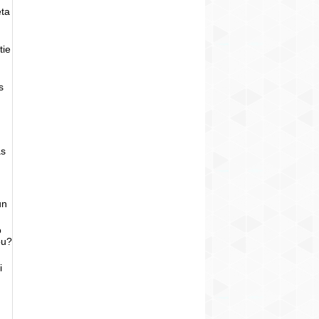
eta
tie
s
as
un
o
bu?
i