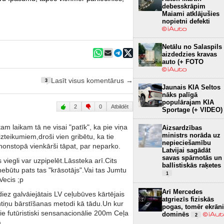
debesskrāpim
Maiami atklājušies
nopietni defekti
Netālu no Salaspils
aizdedzies kravas
auto (+ FOTO
Lasīt visus komentārus →
3
Jaunais KIA Seltos
nāks palīgā
populārajam KIA
2
0
Atbildēt
Sportage (+ VIDEO)
tam laikam tā ne visai "patīk", ka pie viņa
Aizsardzības
ministrs norāda uz
zteikumiem,droši vien gribētu, ka tie
nepieciešamību
onstopā vienkārši tāpat, par neparko.
Latvijai sagādāt
savas spārnotās un
viegli var uzpipelēt.Lāssteka arī.Cits
ballistiskās raķetes
nebūtu pats tas "krāsotājs".Vai tas Jumtu
1
Vecis ;p
Arī Mercedes
 diez galvāiejātais LV ceļubūves kārtējais
atgriezīs fiziskās
ntiņu bārstīšanas metodi kā tādu.Un kur
pogas, tomēr ekrāni
tie futūristiski sensanacionālie 200m Ceļa
dominēs
2
m