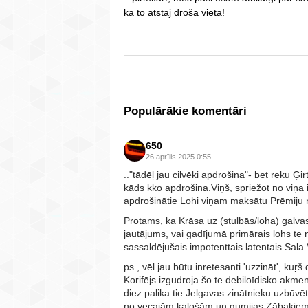
ka to atstāj drošā vietā!
Populārākie komentāri
650
26.aprīlis 2025 0:55
.."tādēļ jau cilvēki apdrošina"- bet reku Ģir
kāds kko apdrošina.Viņš, spriežot no viņa i
apdrošinātie Lohi viņam maksātu Prēmiju n
Protams, ka Krāsa uz (stulbās/loha) galvas 
jautājums, vai gadījumā primārais lohs te 
sassaldējušais impotenttais latentais Sala 
ps., vēl jau būtu inretesanti 'uzzināt', kuŗš
Korifējs izgudroja šo te debiloīdisko akme
diez palika tie Jelgavas zinātnieku uzbūvē
no vecajām kalošām un gumijas Zābakie