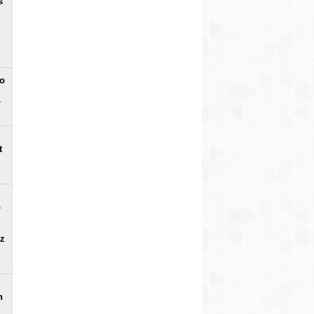
s
no
o
t
o
uz
n