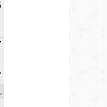
D
)
ā
V