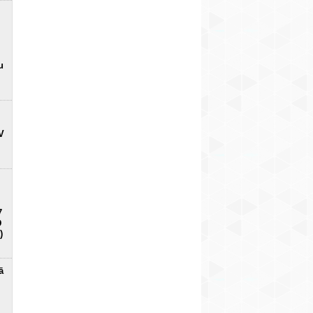
u
V
7
D
)
ā