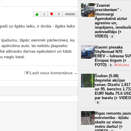
"Zvaniet
prezidentam" -
likumsargi
1
0
Atbildēt
Āgenskalnā aiztur
agresīvu un,
īpaši uz ilgāku laiku, ir droša - ilgāks laiks
iespējams, iereibuš
autovadītāju (+
VIDEO)
2
 īpašumu, tāpēc vienmēr pārliecinies, ka
ēki apdrošina auto, lai nebūtu jāapseko
Xiaomi piesaka
ikā atbrauks darvas ejakulatori un kāds
SkyNomad N70
EREV – luksusa SU
su naglu kasti.
Eiropas tirgum (+
FOTO)
3
Lasīt visus komentārus →
3
Šodien (5.08)
degvielai akcijas
cenas: Dīzelis 1.817
un 95. benzīns 1.73
EUR! Nafta 75.6 US
par barelu (+ VIDEO
8
Rīgas remontu jaun
mērvienība - kļūdu
skaits uz vienu
metru darbu! (+
VIDEO)