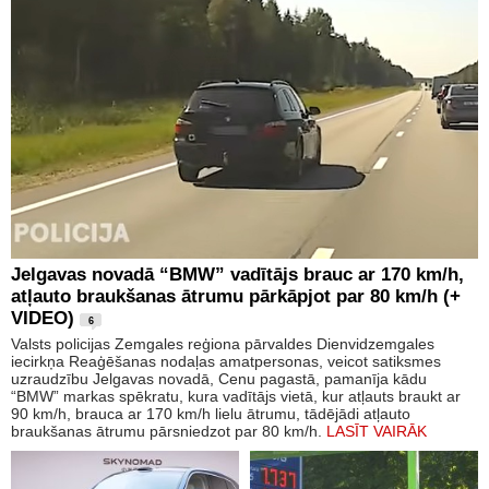
Jelgavas novadā “BMW” vadītājs brauc ar 170 km/h,
atļauto braukšanas ātrumu pārkāpjot par 80 km/h (+
VIDEO)
6
Valsts policijas Zemgales reģiona pārvaldes Dienvidzemgales
iecirkņa Reaģēšanas nodaļas amatpersonas, veicot satiksmes
uzraudzību Jelgavas novadā, Cenu pagastā, pamanīja kādu
“BMW” markas spēkratu, kura vadītājs vietā, kur atļauts braukt ar
90 km/h, brauca ar 170 km/h lielu ātrumu, tādējādi atļauto
braukšanas ātrumu pārsniedzot par 80 km/h.
LASĪT VAIRĀK