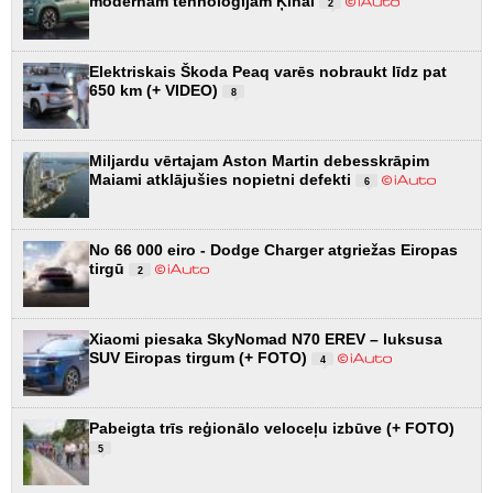
modernām tehnoloģijām Ķīnai
2
Elektriskais Škoda Peaq varēs nobraukt līdz pat
650 km (+ VIDEO)
8
Miljardu vērtajam Aston Martin debesskrāpim
Maiami atklājušies nopietni defekti
6
No 66 000 eiro - Dodge Charger atgriežas Eiropas
tirgū
2
Xiaomi piesaka SkyNomad N70 EREV – luksusa
SUV Eiropas tirgum (+ FOTO)
4
Pabeigta trīs reģionālo veloceļu izbūve (+ FOTO)
5