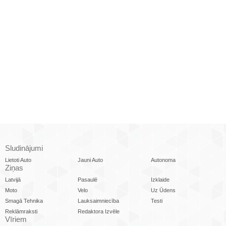
Sludinājumi
Lietoti Auto
Jauni Auto
Autonoma
Ziņas
Latvijā
Pasaulē
Izklaide
Moto
Velo
Uz Ūdens
Smagā Tehnika
Lauksaimniecība
Testi
Reklāmraksti
Redaktora Izvēle
Vīriem