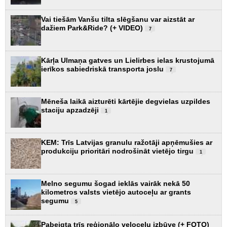
Vai tiešām Vanšu tilta slēgšanu var aizstāt ar
dažiem Park&Ride? (+ VIDEO)
7
Kārļa Ulmaņa gatves un Lielirbes ielas krustojumā
ierīkos sabiedriskā transporta joslu
7
Mēneša laikā aizturēti kārtējie degvielas uzpildes
staciju apzadzēji
1
KEM: Trīs Latvijas granulu ražotāji apņēmušies ar
produkciju prioritāri nodrošināt vietējo tirgu
1
Melno segumu šogad ieklās vairāk nekā 50
kilometros valsts vietējo autoceļu ar grants
segumu
5
Pabeigta trīs reģionālo veloceļu izbūve (+ FOTO)