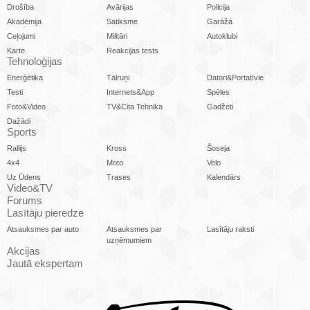
Drošība
Avārijas
Policija
Akadēmija
Satiksme
Garāžā
Ceļojumi
Militāri
Autoklubi
Karte
Reakcijas tests
Tehnoloģijas
Enerģētika
Tālruņi
Datori&Portatīvie
Testi
Internets&App
Spēles
Foto&Video
TV&Cita Tehnika
Gadžeti
Dažādi
Sports
Rallijs
Kross
Šoseja
4x4
Moto
Velo
Uz Ūdens
Trases
Kalendārs
Video&TV
Forums
Lasītāju pieredze
Atsauksmes par auto
Atsauksmes par
Lasītāju raksti
uzņēmumiem
Akcijas
Jautā ekspertam