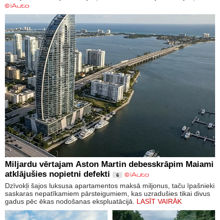
Miljardu vērtajam Aston Martin debesskrāpim Maiami
atklājušies nopietni defekti
6
Dzīvokļi šajos luksusa apartamentos maksā miljonus, taču īpašnieki
saskaras nepatīkamiem pārsteigumiem, kas uzradušies tikai divus
gadus pēc ēkas nodošanas ekspluatācijā.
LASĪT VAIRĀK