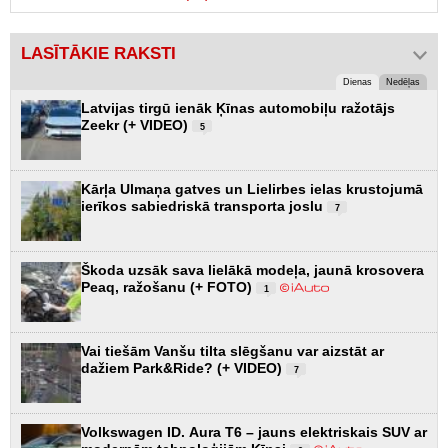
LASĪTĀKIE RAKSTI
Dienas
Nedēļas
Latvijas tirgū ienāk Ķīnas automobiļu ražotājs
Zeekr (+ VIDEO)
5
Kārļa Ulmaņa gatves un Lielirbes ielas krustojumā
ierīkos sabiedriskā transporta joslu
7
Škoda uzsāk sava lielākā modeļa, jaunā krosovera
Peaq, ražošanu (+ FOTO)
1
Vai tiešām Vanšu tilta slēgšanu var aizstāt ar
dažiem Park&Ride? (+ VIDEO)
7
Volkswagen ID. Aura T6 – jauns elektriskais SUV ar