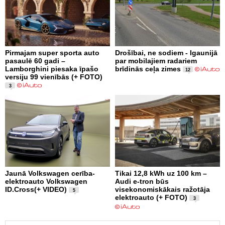
Pirmajam super sporta auto
Drošībai, ne sodiem - Igaunijā
pasaulē 60 gadi –
par mobilajiem radariem
Lamborghini piesaka īpašo
brīdinās ceļa zimes
12
versiju 99 vienībās (+ FOTO)
3
Jaunā Volkswagen cerība-
Tikai 12,8 kWh uz 100 km –
elektroauto Volkswagen
Audi e-tron būs
ID.Cross(+ VIDEO)
visekonomiskākais ražotāja
5
elektroauto (+ FOTO)
3