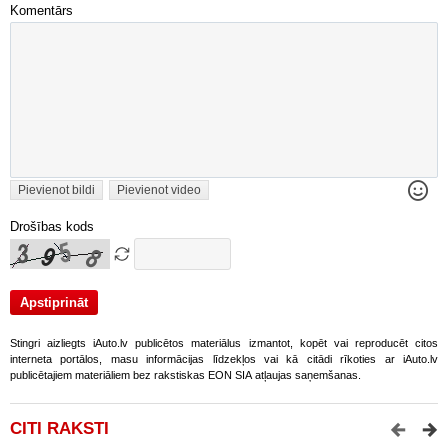
Komentārs
Pievienot bildi
Pievienot video
Drošības kods
Stingri aizliegts iAuto.lv publicētos materiālus izmantot, kopēt vai reproducēt citos
interneta portālos, masu informācijas līdzekļos vai kā citādi rīkoties ar iAuto.lv
publicētajiem materiāliem bez rakstiskas EON SIA atļaujas saņemšanas.
CITI RAKSTI