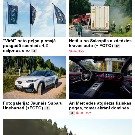
“Virši” neto peļņa pirmajā
Netālu no Salaspils aizdedzies
pusgadā sasniedz 4,2
kravas auto (+ FOTO)
12
miljonus eiro
3
Fotogalerija: Jaunais Subaru
Arī Mercedes atgriezīs fiziskās
Uncharted (+FOTO)
pogas, tomēr ekrāni dominēs
3
6