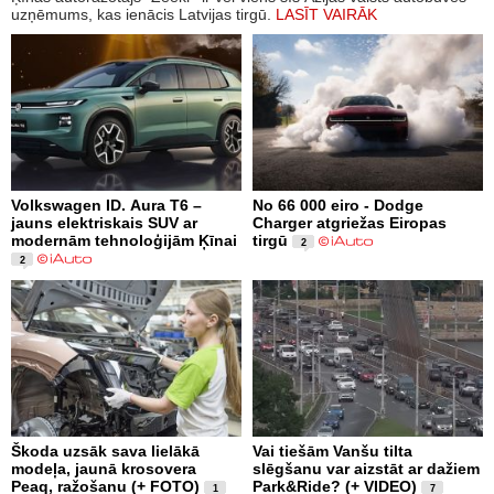
uzņēmums, kas ienācis Latvijas tirgū.
LASĪT VAIRĀK
Volkswagen ID. Aura T6 –
No 66 000 eiro - Dodge
jauns elektriskais SUV ar
Charger atgriežas Eiropas
modernām tehnoloģijām Ķīnai
tirgū
2
2
Škoda uzsāk sava lielākā
Vai tiešām Vanšu tilta
modeļa, jaunā krosovera
slēgšanu var aizstāt ar dažiem
Peaq, ražošanu (+ FOTO)
Park&Ride? (+ VIDEO)
1
7