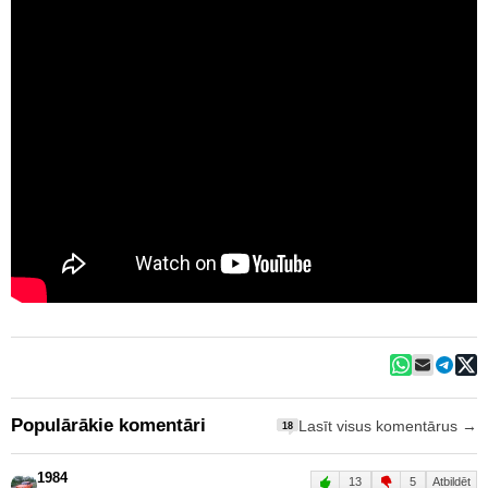
Populārākie komentāri
Lasīt visus komentārus →
18
1984
13
5
Atbildēt