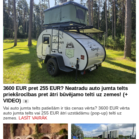
3600 EUR pret 255 EUR? Neatradu auto jumta telts
priekšrocības pret ātri būvējamo telti uz zemes! (+
VIDEO)
8
Vai auto jumta telts patiešām ir tās cenas vērta? 3600 EUR vērta
auto jumta telts vai 255 EUR ātri uzstādāmu (pop-up) telti uz
zemes.
LASĪT VAIRĀK