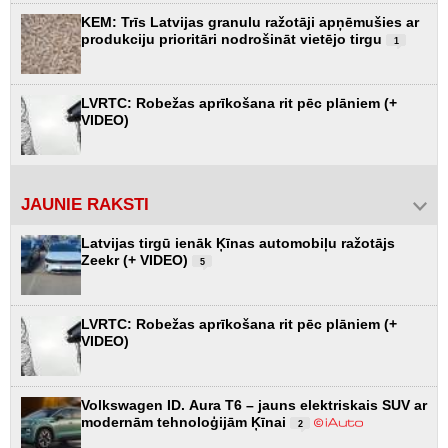
KEM: Trīs Latvijas granulu ražotāji apņēmušies ar
produkciju prioritāri nodrošināt vietējo tirgu
1
LVRTC: Robežas aprīkošana rit pēc plāniem (+
VIDEO)
JAUNIE RAKSTI
Latvijas tirgū ienāk Ķīnas automobiļu ražotājs
Zeekr (+ VIDEO)
5
LVRTC: Robežas aprīkošana rit pēc plāniem (+
VIDEO)
Volkswagen ID. Aura T6 – jauns elektriskais SUV ar
modernām tehnoloģijām Ķīnai
2