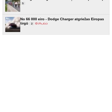
5
No 66 000 eiro - Dodge Charger atgriežas Eiropas
tirgū
2