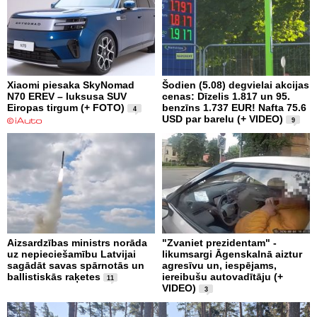
Xiaomi piesaka SkyNomad
Šodien (5.08) degvielai akcijas
N70 EREV – luksusa SUV
cenas: Dīzelis 1.817 un 95.
Eiropas tirgum (+ FOTO)
benzīns 1.737 EUR! Nafta 75.6
4
USD par barelu (+ VIDEO)
9
Aizsardzības ministrs norāda
"Zvaniet prezidentam" -
uz nepieciešamību Latvijai
likumsargi Āgenskalnā aiztur
sagādāt savas spārnotās un
agresīvu un, iespējams,
ballistiskās raķetes
iereibušu autovadītāju (+
11
VIDEO)
3