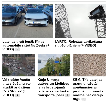
Latvijas tirgū ienāk Ķīnas
LVRTC: Robežas aprīkošana
M
automobiļu ražotājs Zeekr (+
rit pēc plāniem (+ VIDEO)
v
VIDEO)
v
5
g
Vai tiešām Vanšu
Kārļa Ulmaņa
KEM: Trīs Latvijas
tilta slēgšanu var
gatves un Lielirbes
granulu ražotāji
“
aizstāt ar dažiem
ielas krustojumā
apņēmušies ar
p
Park&Ride? (+
ierīkos sabiedriskā
produkciju prioritāri
s
VIDEO)
transporta joslu
nodrošināt vietējo
m
7
7
tirgu
1