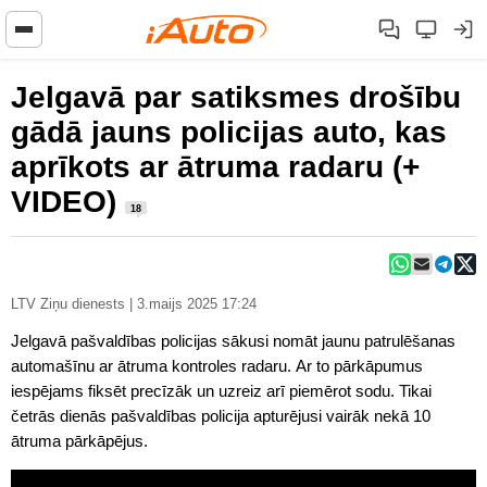
Jelgavā par satiksmes drošību
gādā jauns policijas auto, kas
aprīkots ar ātruma radaru (+
VIDEO)
18
LTV Ziņu dienests | 3.maijs 2025 17:24
Jelgavā pašvaldības policijas sākusi nomāt jaunu patrulēšanas
automašīnu ar ātruma kontroles radaru. Ar to pārkāpumus
iespējams fiksēt precīzāk un uzreiz arī piemērot sodu. Tikai
četrās dienās pašvaldības policija apturējusi vairāk nekā 10
ātruma pārkāpējus.