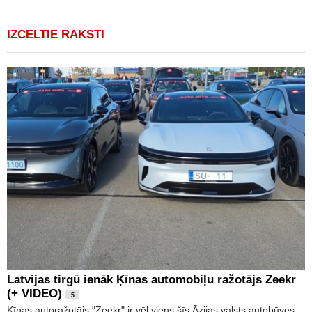
IZCELTIE RAKSTI
Latvijas tirgū ienāk Ķīnas automobiļu ražotājs Zeekr
(+ VIDEO)
5
Ķīnas autoražotājs "Zeekr" ir vēl viens šīs Āzijas valsts autobūves