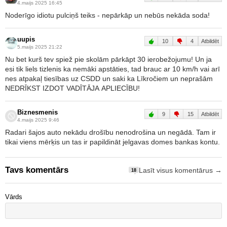
4.maijs 2025 16:45
Noderīgo idiotu pulciņš teiks - nepārkāp un nebūs nekāda soda!
uupis
10
4
Atbildēt
5.maijs 2025 21:22
Nu bet kurš tev spiež pie skolām pārkāpt 30 ierobežojumu! Un ja
esi tik liels tizlenis ka nemāki apstāties, tad brauc ar 10 km/h vai arī
nes atpakaļ tiesības uz CSDD un saki ka Līkročiem un neprašām
NEDRĪKST IZDOT VADĪTĀJA APLIECĪBU!
Biznesmenis
9
15
Atbildēt
4.maijs 2025 9:46
Radari šajos auto nekādu drošību nenodrošina un negādā. Tam ir
tikai viens mērķis un tas ir papildināt jelgavas domes bankas kontu.
Tavs komentārs
Lasīt visus komentārus →
18
Vārds