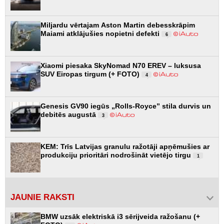
Miljardu vērtajam Aston Martin debesskrāpim
Maiami atklājušies nopietni defekti
6
Xiaomi piesaka SkyNomad N70 EREV – luksusa
SUV Eiropas tirgum (+ FOTO)
4
Genesis GV90 iegūs „Rolls-Royce” stila durvis un
debitēs augustā
3
KEM: Trīs Latvijas granulu ražotāji apņēmušies ar
produkciju prioritāri nodrošināt vietējo tirgu
1
JAUNIE RAKSTI
BMW uzsāk elektriskā i3 sērijveida ražošanu (+