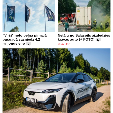
“Virši” neto peļņa pirmajā
Netālu no Salaspils aizdedzies
pusgadā sasniedz 4,2
kravas auto (+ FOTO)
12
miljonus eiro
3