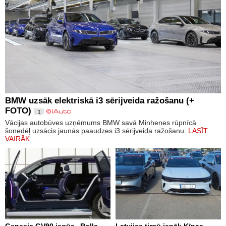
BMW uzsāk elektriskā i3 sērijveida ražošanu (+
FOTO)
1
Vācijas autobūves uzņēmums BMW savā Minhenes rūpnīcā
šonedēļ uzsācis jaunās paaudzes i3 sērijveida ražošanu.
LASĪT
VAIRĀK