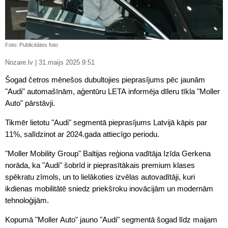
Foto: Publicitātes foto
Nozare.lv | 31.maijs 2025 9:51
Šogad četros mēnešos dubultojies pieprasījums pēc jaunām
"Audi" automašīnām, aģentūru LETA informēja dīleru tīkla "Moller
Auto" pārstāvji.
Tikmēr lietotu "Audi" segmentā pieprasījums Latvijā kāpis par
11%, salīdzinot ar 2024.gada attiecīgo periodu.
"Moller Mobility Group" Baltijas reģiona vadītāja Izīda Gerkena
norāda, ka "Audi" šobrīd ir pieprasītākais premium klases
spēkratu zīmols, un to lielākoties izvēlas autovadītāji, kuri
ikdienas mobilitātē sniedz priekšroku inovācijām un modernām
tehnoloģijām.
Kopumā "Moller Auto" jauno "Audi" segmentā šogad līdz maijam