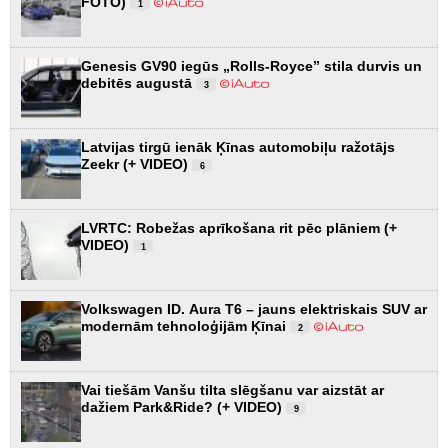
FOTO)
1
Genesis GV90 iegūs „Rolls-Royce” stila durvis un
debitēs augustā
3
Latvijas tirgū ienāk Ķīnas automobiļu ražotājs
Zeekr (+ VIDEO)
6
LVRTC: Robežas aprīkošana rit pēc plāniem (+
VIDEO)
1
Volkswagen ID. Aura T6 – jauns elektriskais SUV ar
modernām tehnoloģijām Ķīnai
2
Vai tiešām Vanšu tilta slēgšanu var aizstāt ar
dažiem Park&Ride? (+ VIDEO)
9