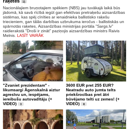
raķetes
11
Nacionālajiem bruņotajiem spēkiem (NBS) jau tuvākajā laikā būs
jādomā, kā savā rīcībā iegūt gan efektīvas pretraķešu aizsardzības
sistēmas, kas spēj cīnīties ar ienaidnieka ballistisko raķešu
triecieniem, gan tālās darbības uzbrukuma ieročus - ballistiskās un
spārnotās raķetes, Aizsardzības ministrijas portāla "Sargs.lv"
raidierakstā "Droši ir zināt" paziņojis aizsardzības ministrs Raivis
Melnis.
LASĪT VAIRĀK
"Zvaniet prezidentam" -
3600 EUR pret 255 EUR?
likumsargi Āgenskalnā aiztur
Neatradu auto jumta telts
agresīvu un, iespējams,
priekšrocības pret ātri
iereibušu autovadītāju (+
būvējamo telti uz zemes! (+
VIDEO)
VIDEO)
3
8