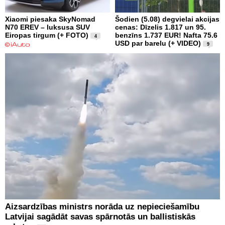
Xiaomi piesaka SkyNomad
Šodien (5.08) degvielai akcijas
N70 EREV – luksusa SUV
cenas: Dīzelis 1.817 un 95.
Eiropas tirgum (+ FOTO)
benzīns 1.737 EUR! Nafta 75.6
4
USD par barelu (+ VIDEO)
9
Aizsardzības ministrs norāda uz nepieciešamību
Latvijai sagādāt savas spārnotās un ballistiskās