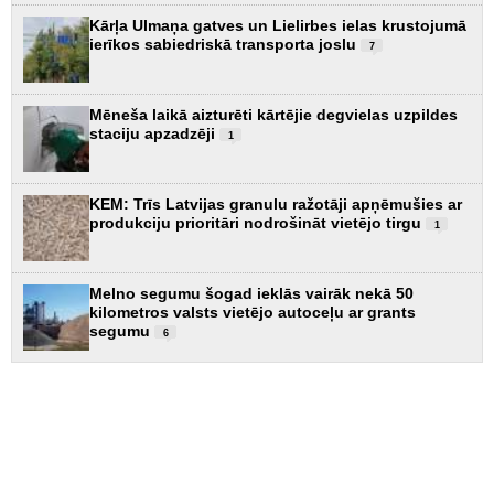
Kārļa Ulmaņa gatves un Lielirbes ielas krustojumā
ierīkos sabiedriskā transporta joslu
7
Mēneša laikā aizturēti kārtējie degvielas uzpildes
staciju apzadzēji
1
KEM: Trīs Latvijas granulu ražotāji apņēmušies ar
produkciju prioritāri nodrošināt vietējo tirgu
1
Melno segumu šogad ieklās vairāk nekā 50
kilometros valsts vietējo autoceļu ar grants
segumu
6