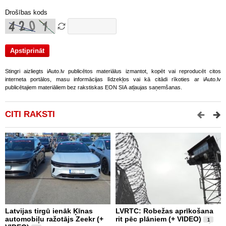
Drošības kods
Stingri aizliegts iAuto.lv publicētos materiālus izmantot, kopēt vai reproducēt citos
interneta portālos, masu informācijas līdzekļos vai kā citādi rīkoties ar iAuto.lv
publicētajiem materiāliem bez rakstiskas EON SIA atļaujas saņemšanas.
CITI RAKSTI
Latvijas tirgū ienāk Ķīnas
LVRTC: Robežas aprīkošana
M
automobiļu ražotājs Zeekr (+
rit pēc plāniem (+ VIDEO)
v
1