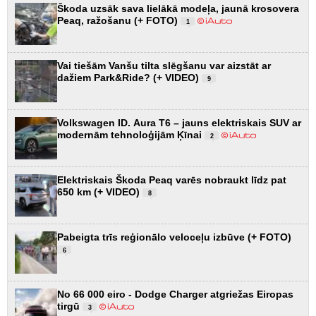
Škoda uzsāk sava lielākā modeļa, jaunā krosovera
Peaq, ražošanu (+ FOTO)
1
Vai tiešām Vanšu tilta slēgšanu var aizstāt ar
dažiem Park&Ride? (+ VIDEO)
9
Volkswagen ID. Aura T6 – jauns elektriskais SUV ar
modernām tehnoloģijām Ķīnai
2
Elektriskais Škoda Peaq varēs nobraukt līdz pat
650 km (+ VIDEO)
8
Pabeigta trīs reģionālo veloceļu izbūve (+ FOTO)
6
No 66 000 eiro - Dodge Charger atgriežas Eiropas
tirgū
3