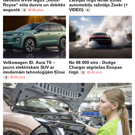
Genesis GV90 iegūs „Rolls-
Latvijas tirgū ienāk Ķīnas
Royce” stila durvis un debitēs
automobiļu ražotājs Zeekr (+
augustā
VIDEO)
3
6
Volkswagen ID. Aura T6 –
No 66 000 eiro - Dodge
jauns elektriskais SUV ar
Charger atgriežas Eiropas
modernām tehnoloģijām Ķīnai
tirgū
3
2