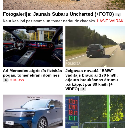
Fotogalerija: Jaunais Subaru Uncharted (+FOTO)
3
Kaut kas ļoti pazīstams un tomēr nedaudz citādāks.
LASĪT VAIRĀK
Arī Mercedes atgriezīs fiziskās
Jelgavas novadā “BMW”
pogas, tomēr ekrāni dominēs
vadītājs brauc ar 170 km/h,
atļauto braukšanas ātrumu
6
pārkāpjot par 80 km/h (+
VIDEO)
6