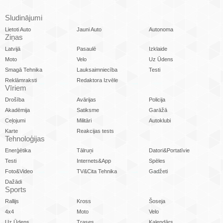
Sludinājumi
Lietoti Auto
Jauni Auto
Autonoma
Ziņas
Latvijā
Pasaulē
Izklaide
Moto
Velo
Uz Ūdens
Smagā Tehnika
Lauksaimniecība
Testi
Reklāmraksti
Redaktora Izvēle
Vīriem
Drošība
Avārijas
Policija
Akadēmija
Satiksme
Garāžā
Ceļojumi
Militāri
Autoklubi
Karte
Reakcijas tests
Tehnoloģijas
Enerģētika
Tālruņi
Datori&Portatīvie
Testi
Internets&App
Spēles
Foto&Video
TV&Cita Tehnika
Gadžeti
Dažādi
Sports
Rallijs
Kross
Šoseja
4x4
Moto
Velo
Uz Ūdens
Trases
Kalendārs