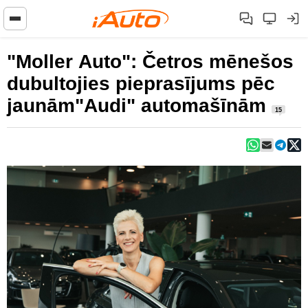
"Moller Auto": Četros mēnešos
dubultojies pieprasījums pēc
jaunām"Audi" automašīnām
15