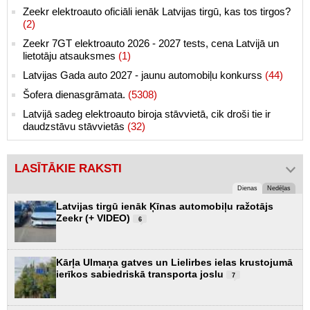
Zeekr elektroauto oficiāli ienāk Latvijas tirgū, kas tos tirgos?
(2)
Zeekr 7GT elektroauto 2026 - 2027 tests, cena Latvijā un
lietotāju atsauksmes
(1)
Latvijas Gada auto 2027 - jaunu automobiļu konkurss
(44)
Šofera dienasgrāmata.
(5308)
Latvijā sadeg elektroauto biroja stāvvietā, cik droši tie ir
daudzstāvu stāvvietās
(32)
LASĪTĀKIE RAKSTI
Dienas
Nedēļas
Latvijas tirgū ienāk Ķīnas automobiļu ražotājs
Zeekr (+ VIDEO)
6
Kārļa Ulmaņa gatves un Lielirbes ielas krustojumā
ierīkos sabiedriskā transporta joslu
7