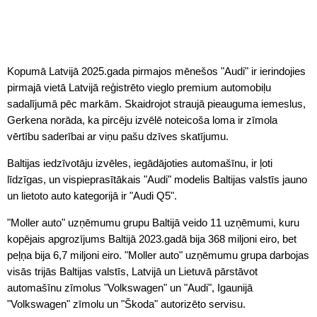
Kopumā Latvijā 2025.gada pirmajos mēnešos "Audi" ir ierindojies
pirmajā vietā Latvijā reģistrēto vieglo premium automobiļu
sadalījumā pēc markām. Skaidrojot straujā pieauguma iemeslus,
Gerkena norāda, ka pircēju izvēlē noteicoša loma ir zīmola
vērtību saderībai ar viņu pašu dzīves skatījumu.
Baltijas iedzīvotāju izvēles, iegādājoties automašīnu, ir ļoti
līdzīgas, un vispieprasītākais "Audi" modelis Baltijas valstīs jauno
un lietoto auto kategorijā ir "Audi Q5".
"Moller auto" uzņēmumu grupu Baltijā veido 11 uzņēmumi, kuru
kopējais apgrozījums Baltijā 2023.gadā bija 368 miljoni eiro, bet
peļņa bija 6,7 miljoni eiro. "Moller auto" uzņēmumu grupa darbojas
visās trijās Baltijas valstīs, Latvijā un Lietuvā pārstāvot
automašīnu zīmolus "Volkswagen" un "Audi", Igaunijā
"Volkswagen" zīmolu un "Škoda" autorizēto servisu.