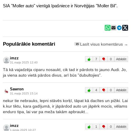
SIA "Moller auto" vienīgā īpašniece ir Norvēģijas "Moller Bil".
Populārākie komentāri
Lasīt visus komentārus →
15
imzz
7
0
Atbildēt
31.maijs 2025 12:40
Tā kā vajadzēja ciparu nosaukt, cik tad ir pārdots to jauno Audi. Jo,
ja viena auto vietā pārdos divus, arī būs "dubultojies".
Sawron
4
0
Atbildēt
31.maijs 2025 15:14
nekur tie nebrauks, lepni stāvēs korķī, tāpat kā dacītes un pižiki. Lai
k.kur tiktu, kara gadījumā, ir jāpārdod auto un jāpērk mocis, vēlams
enduro tipa, lai var pa meža takām apbraukt...
imzz
1
0
Atbildēt
1.jūnijs 2025 10:27