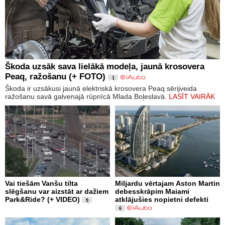
Škoda uzsāk sava lielākā modeļa, jaunā krosovera
Peaq, ražošanu (+ FOTO)
1
Škoda ir uzsākusi jaunā elektriskā krosovera Peaq sērijveida
ražošanu savā galvenajā rūpnīcā Mlada Boļeslavā.
LASĪT VAIRĀK
Vai tiešām Vanšu tilta
Miljardu vērtajam Aston Martin
slēgšanu var aizstāt ar dažiem
debesskrāpim Maiami
Park&Ride? (+ VIDEO)
atklājušies nopietni defekti
9
6