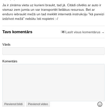
Ja ir zināma vieta uz kurieni braukt, tad jā. Citādi cilvēks ar auto ir
vismaz zem jumta un var transportēt lielākus resursus. Bet ar
enduro iebraukt mežā un tad meklēt internetā instrukciju "kā pareizi
izdzīvot mežā" nebūtu īsti nopietni :-/
Tavs komentārs
Lasīt visus komentārus →
15
Vārds
Komentārs
Pievienot bildi
Pievienot video