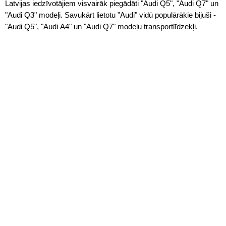
Latvijas iedzīvotājiem visvairāk piegādāti "Audi Q5", "Audi Q7" un
"Audi Q3" modeļi. Savukārt lietotu "Audi" vidū populārākie bijuši -
"Audi Q5", "Audi A4" un "Audi Q7" modeļu transportlīdzekļi.