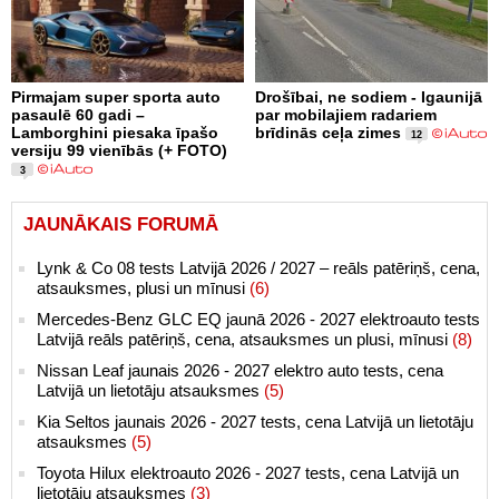
Pirmajam super sporta auto
Drošībai, ne sodiem - Igaunijā
pasaulē 60 gadi –
par mobilajiem radariem
Lamborghini piesaka īpašo
brīdinās ceļa zimes
12
versiju 99 vienībās (+ FOTO)
3
JAUNĀKAIS FORUMĀ
Lynk & Co 08 tests Latvijā 2026 / 2027 – reāls patēriņš, cena,
atsauksmes, plusi un mīnusi
(6)
Mercedes-Benz GLC EQ jaunā 2026 - 2027 elektroauto tests
Latvijā reāls patēriņš, cena, atsauksmes un plusi, mīnusi
(8)
Nissan Leaf jaunais 2026 - 2027 elektro auto tests, cena
Latvijā un lietotāju atsauksmes
(5)
Kia Seltos jaunais 2026 - 2027 tests, cena Latvijā un lietotāju
atsauksmes
(5)
Toyota Hilux elektroauto 2026 - 2027 tests, cena Latvijā un
lietotāju atsauksmes
(3)