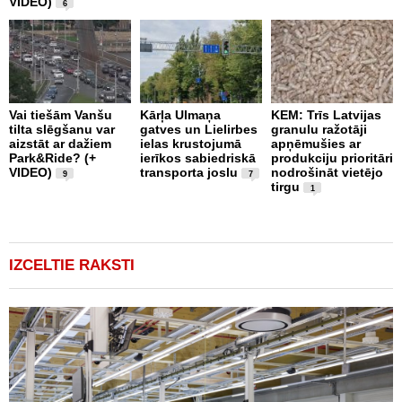
VIDEO)
v
6
g
Vai tiešām Vanšu
Kārļa Ulmaņa
KEM: Trīs Latvijas
tilta slēgšanu var
gatves un Lielirbes
granulu ražotāji
“
aizstāt ar dažiem
ielas krustojumā
apņēmušies ar
p
Park&Ride? (+
ierīkos sabiedriskā
produkciju prioritāri
s
VIDEO)
transporta joslu
nodrošināt vietējo
m
9
7
tirgu
1
IZCELTIE RAKSTI