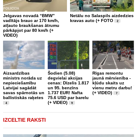
Jelgavas novadā “BMW”
Netālu no Salaspils aizdedzies
P
vadītājs brauc ar 170 km/h,
kravas auto (+ FOTO
S
2
atļauto braukšanas ātrumu
b
pārkāpjot par 80 km/h (+
z
VIDEO)
I
Aizsardzības
Šodien (5.08)
Rīgas remontu
n
ministrs norāda uz
degvielai akcijas
jaunā mērvienība -
a
nepieciešamību
cenas: Dīzelis 1.817
kļūdu skaits uz
j
Latvijai sagādāt
un 95. benzīns
vienu metru darbu!
p
savas spārnotās un
1.737 EUR! Nafta
(+ VIDEO)
7
ballistiskās raķetes
75.6 USD par barelu
(+ VIDEO)
4
9
IZCELTIE RAKSTI