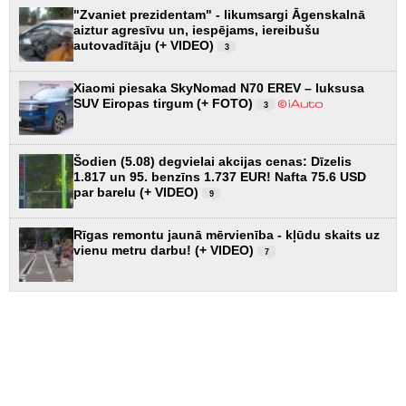
"Zvaniet prezidentam" - likumsargi Āgenskalnā
aiztur agresīvu un, iespējams, iereibušu
autovadītāju (+ VIDEO)
3
Xiaomi piesaka SkyNomad N70 EREV – luksusa
SUV Eiropas tirgum (+ FOTO)
3
Šodien (5.08) degvielai akcijas cenas: Dīzelis
1.817 un 95. benzīns 1.737 EUR! Nafta 75.6 USD
par barelu (+ VIDEO)
9
Rīgas remontu jaunā mērvienība - kļūdu skaits uz
vienu metru darbu! (+ VIDEO)
7