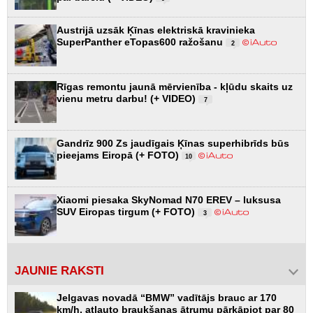
Austrijā uzsāk Ķīnas elektriskā kravinieka
SuperPanther eTopas600 ražošanu
2
Rīgas remontu jaunā mērvienība - kļūdu skaits uz
vienu metru darbu! (+ VIDEO)
7
Gandrīz 900 Zs jaudīgais Ķīnas superhibrīds būs
pieejams Eiropā (+ FOTO)
10
Xiaomi piesaka SkyNomad N70 EREV – luksusa
SUV Eiropas tirgum (+ FOTO)
3
JAUNIE RAKSTI
Jelgavas novadā “BMW” vadītājs brauc ar 170
km/h, atļauto braukšanas ātrumu pārkāpjot par 80