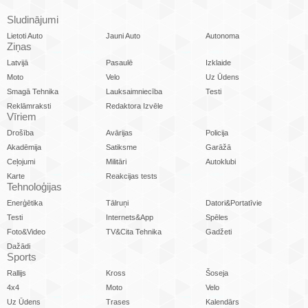
Sludinājumi
Lietoti Auto
Jauni Auto
Autonoma
Ziņas
Latvijā
Pasaulē
Izklaide
Moto
Velo
Uz Ūdens
Smagā Tehnika
Lauksaimniecība
Testi
Reklāmraksti
Redaktora Izvēle
Vīriem
Drošība
Avārijas
Policija
Akadēmija
Satiksme
Garāžā
Ceļojumi
Militāri
Autoklubi
Karte
Reakcijas tests
Tehnoloģijas
Enerģētika
Tālruņi
Datori&Portatīvie
Testi
Internets&App
Spēles
Foto&Video
TV&Cita Tehnika
Gadžeti
Dažādi
Sports
Rallijs
Kross
Šoseja
4x4
Moto
Velo
Uz Ūdens
Trases
Kalendārs