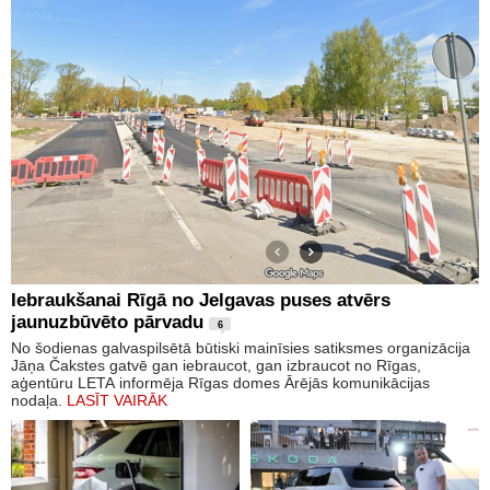
Iebraukšanai Rīgā no Jelgavas puses atvērs
jaunuzbūvēto pārvadu
6
No šodienas galvaspilsētā būtiski mainīsies satiksmes organizācija
Jāņa Čakstes gatvē gan iebraucot, gan izbraucot no Rīgas,
aģentūru LETA informēja Rīgas domes Ārējās komunikācijas
nodaļa.
LASĪT VAIRĀK