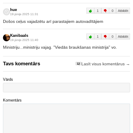
hue
1
0
Atbildēt
19.jūnijs 2025 11:31
Došos ceļus vajadzētu arī parastajiem autovadītājiem
Kanibaals
1
0
Atbildēt
19.jūnijs 2025 11:40
Ministriju...ministriju vajag. "Viedās braukšanas ministrija" vo.
Tavs komentārs
Lasīt visus komentārus →
12
Vārds
Komentārs