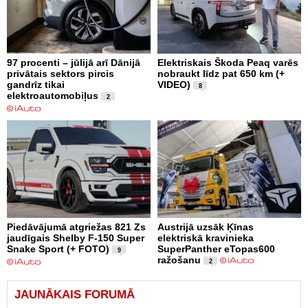
97 procenti – jūlijā arī Dānijā
Elektriskais Škoda Peaq varēs
privātais sektors pircis
nobraukt līdz pat 650 km (+
gandrīz tikai
VIDEO)
8
elektroautomobiļus
2
Piedāvājumā atgriežas 821 Zs
Austrijā uzsāk Ķīnas
jaudīgais Shelby F-150 Super
elektriskā kravinieka
Snake Sport (+ FOTO)
SuperPanther eTopas600
9
ražošanu
2
JAUNĀKAIS FORUMĀ