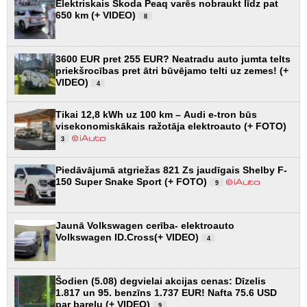
Elektriskais Škoda Peaq varēs nobraukt līdz pat
650 km (+ VIDEO)
8
3600 EUR pret 255 EUR? Neatradu auto jumta telts
priekšrocības pret ātri būvējamo telti uz zemes! (+
VIDEO)
4
Tikai 12,8 kWh uz 100 km – Audi e-tron būs
visekonomiskākais ražotāja elektroauto (+ FOTO)
3
Piedāvājumā atgriežas 821 Zs jaudīgais Shelby F-
150 Super Snake Sport (+ FOTO)
9
Jaunā Volkswagen cerība- elektroauto
Volkswagen ID.Cross(+ VIDEO)
4
Šodien (5.08) degvielai akcijas cenas: Dīzelis
1.817 un 95. benzīns 1.737 EUR! Nafta 75.6 USD
par barelu (+ VIDEO)
9