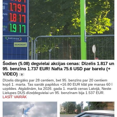
Šodien (5.08) degvielai akcijas cenas: Dīzelis 1.817 un
95. benzīns 1.737 EUR! Nafta 75.6 USD par barelu (+
VIDEO)
9
Dīzelis dārgāks par 28 centiem, bet 95. benzīns par 20 centiem
kopš 1. marta. Tas sanāk papildus +16.80 EUR klāt pie manas 60 l
uzpildes. Atgādinām, ka 2026. gada 1. martā cenas Latvijā, Neste
Lielupes DUS dīzeļdegvielai un 95. benzīnam bija 1.537 EUR.
LASĪT VAIRĀK