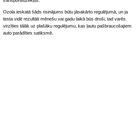
transportlīdzekļus.
Ozola ieskatā šāds risinājums būtu jāsakārto regulējumā, un ja
testa vidē rezultāti mēnešu vai gadu laikā būs droši, tad varēs
virzīties tālāk uz plašāku regulējumu, kas ļautu pašbraucošajiem
auto parādīties satiksmē.