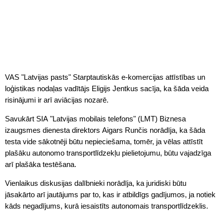
VAS "Latvijas pasts" Starptautiskās e-komercijas attīstības un
loģistikas nodaļas vadītājs Eligijs Jentkus sacīja, ka šāda veida
risinājumi ir arī aviācijas nozarē.
Savukārt SIA "Latvijas mobilais telefons" (LMT) Biznesa
izaugsmes dienesta direktors Aigars Runčis norādīja, ka šāda
testa vide sākotnēji būtu nepieciešama, tomēr, ja vēlas attīstīt
plašāku autonomo transportlīdzekļu pielietojumu, būtu vajadzīga
arī plašāka testēšana.
Vienlaikus diskusijas dalībnieki norādīja, ka juridiski būtu
jāsakārto arī jautājums par to, kas ir atbildīgs gadījumos, ja notiek
kāds negadījums, kurā iesaistīts autonomais transportlīdzeklis.