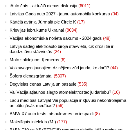
iAuto čats - aktuālā dienas diskusija
(6011)
Latvijas Gada auto 2027 - jaunu automobiļu konkurss
(34)
Kārtējā avārija Jūrmalā pie Circle K
(17)
Krievijas iebrukums Ukrainā!
(9034)
Vācijas ekonomiskā norieta sākums - 2024.gads
(48)
Latvijā sadeg elektroauto biroja stāvvietā, cik droši tie ir
daudzstāvu stāvvietās
(24)
Moto salidojums Ķemeros
(6)
Volkswagen jaunajiem dzinējiem zūd jauda, ko darīt?
(44)
Šofera dienasgrāmata.
(5307)
Degvielas cenas Latvijā un pasaulē
(535)
Vai Vācija atjaunos slēgto atomelektrostaciju darbību?
(16)
Lāču medības Latvijā! Vai populācija ir kļuvusi nekontrolējama
un būtu jāsāk medības?
(56)
BMW X7 auto tests, atsauksmes un iespaidi
(8)
Makslīgais intelekts (MI)
(177)
BMW F10 un X5 (E70/F15) remonts: dzinēja ķēžu maiņa un