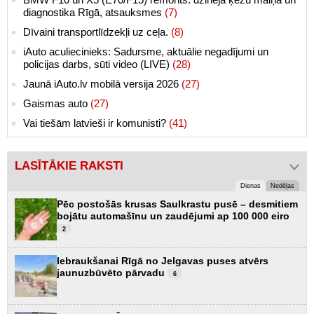
diagnostika Rīgā, atsauksmes
(7)
Dīvaini transportlīdzekļi uz ceļa.
(8)
iAuto aculiecinieks: Sadursme, aktuālie negadījumi un
policijas darbs, sūti video (LIVE)
(28)
Jaunā iAuto.lv mobilā versija 2026
(27)
Gaismas auto
(27)
Vai tiešām latvieši ir komunisti?
(41)
LASĪTĀKIE RAKSTI
Dienas
Nedēļas
Pēc postošās krusas Saulkrastu pusē – desmitiem
bojātu automašīnu un zaudējumi ap 100 000 eiro
2
Iebraukšanai Rīgā no Jelgavas puses atvērs
jaunuzbūvēto pārvadu
6