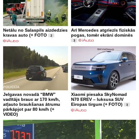
Netālu no Salaspils aizdedzies
Arī Mercedes atgriezīs fiziskās
kravas auto (+ FOTO
pogas, tomēr ekrāni dominēs
2
3
Jelgavas novadā “BMW”
Xiaomi piesaka SkyNomad
vadītājs brauc ar 170 km/h,
N70 EREV – luksusa SUV
atļauto braukšanas ātrumu
Eiropas tirgum (+ FOTO)
3
pārkāpjot par 80 km/h (+
VIDEO)