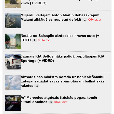
km/h (+ VIDEO)
Miljardu vērtajam Aston Martin debesskrāpim
Maiami atklājušies nopietni defekti
1
Netālu no Salaspils aizdedzies kravas auto (+
FOTO
2
Jaunais KIA Seltos nāks palīgā populārajam KIA
Sportage (+ VIDEO)
Aizsardzības ministrs norāda uz nepieciešamību
Latvijai sagādāt savas spārnotās un ballistiskās
raķetes
4
Arī Mercedes atgriezīs fiziskās pogas, tomēr
ekrāni dominēs
3