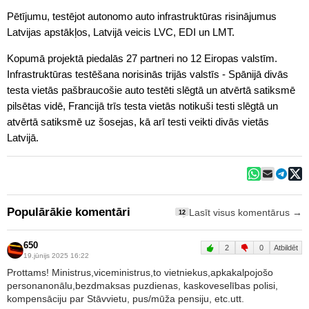
Pētījumu, testējot autonomo auto infrastruktūras risinājumus
Latvijas apstākļos, Latvijā veicis LVC, EDI un LMT.
Kopumā projektā piedalās 27 partneri no 12 Eiropas valstīm.
Infrastruktūras testēšana norisinās trijās valstīs - Spānijā divās
testa vietās pašbraucošie auto testēti slēgtā un atvērtā satiksmē
pilsētas vidē, Francijā trīs testa vietās notikuši testi slēgtā un
atvērtā satiksmē uz šosejas, kā arī testi veikti divās vietās
Latvijā.
Populārākie komentāri
Lasīt visus komentārus →
12
650
2
0
Atbildēt
19.jūnijs 2025 16:22
Prottams! Ministrus,viceministrus,to vietniekus,apkakalpojošo
personanonālu,bezdmaksas puzdienas, kaskoveselības polisi,
kompensāciju par Stāvvietu, pus/mūža pensiju, etc.utt.