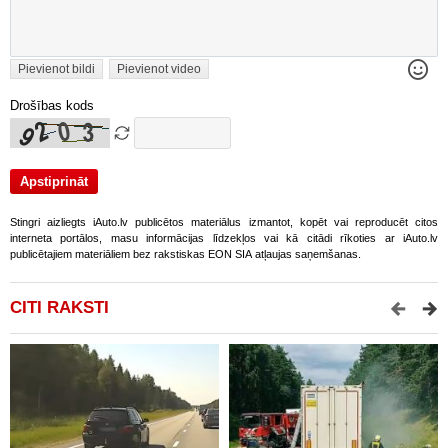
Pievienot bildi
Pievienot video
Drošības kods
Stingri aizliegts iAuto.lv publicētos materiālus izmantot, kopēt vai reproducēt citos
interneta portālos, masu informācijas līdzekļos vai kā citādi rīkoties ar iAuto.lv
publicētajiem materiāliem bez rakstiskas EON SIA atļaujas saņemšanas.
CITI RAKSTI