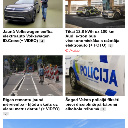
Jaunā Volkswagen cerība-
Tikai 12,8 kWh uz 100 km –
elektroauto Volkswagen
Audi e-tron būs
ID.Cross(+ VIDEO)
visekonomiskākais ražotāja
4
elektroauto (+ FOTO)
3
Rīgas remontu jaunā
Šogad Valsts policijā fiksēti
mērvienība - kļūdu skaits uz
pieci disciplinārpārkāpumi
vienu metru darbu! (+ VIDEO)
alkohola reibumā
1
7