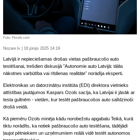
Foto: Pexels.com
Nozare.lv | 18.jūnijs 2025 14:19
Latvijā ir nepieciešamas drošas vietas pašbraucošo auto
testēšanai, trešdien diskusijā "Autonomie auto Latvijā: tālās
nākotnes varbūtība vai rītdienas realitāte" norādīja eksperti.
Elektronikas un datorzinātņu institūta (EDI) direktora vietnieks
attīstības jautājumos Kaspars Ozols sacīja, ka Latvijai ir jāsāk ar
testa gultnēm - vietām, kur testēt pašbraucošos auto salīdzinoši
drošā veidā.
Kā piemēru Ozols minēja kādu norobežotu apgabalu Teikā, kurā
tiktu norādīts, ka notiek pašbraucošo auto testēšana, tādējādi
ļaujot pētniekiem un uzņēmumiem reālā vidē testēt autonomos