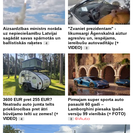
Aizsardzības ministrs norāda
"Zvaniet prezidentam" -
uz nepieciešamību Latvijai
likumsargi Āgenskalnā aiztur
sagādāt savas spārnotās un
agresīvu un, iespējams,
ballistiskās raķetes
iereibušu autovadītāju (+
4
VIDEO)
3
3600 EUR pret 255 EUR?
Pirmajam super sporta auto
Neatradu auto jumta telts
pasaulē 60 gadi –
priekšrocības pret ātri
Lamborghini piesaka īpašo
būvējamo telti uz zemes! (+
versiju 99 vienībās (+ FOTO)
VIDEO)
4
3