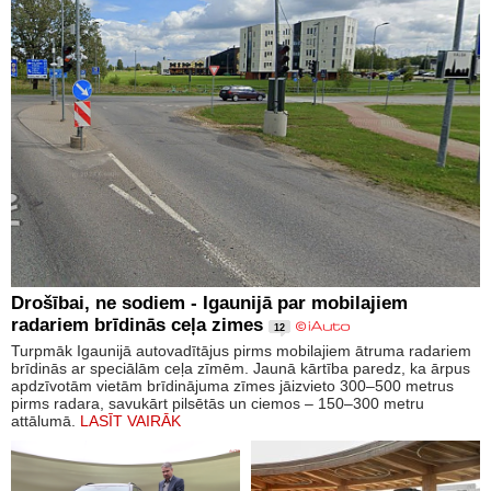
Drošībai, ne sodiem - Igaunijā par mobilajiem
radariem brīdinās ceļa zimes
12
Turpmāk Igaunijā autovadītājus pirms mobilajiem ātruma radariem
brīdinās ar speciālām ceļa zīmēm. Jaunā kārtība paredz, ka ārpus
apdzīvotām vietām brīdinājuma zīmes jāizvieto 300–500 metrus
pirms radara, savukārt pilsētās un ciemos – 150–300 metru
attālumā.
LASĪT VAIRĀK