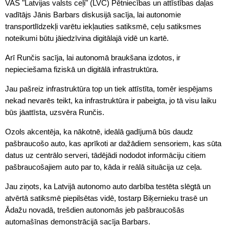
VAS "Latvijas valsts ceļi" (LVC) Pētniecības un attīstības daļas
vadītājs Jānis Barbars diskusijā sacīja, lai autonomie
transportlīdzekļi varētu iekļauties satiksmē, ceļu satiksmes
noteikumi būtu jāiedzīvina digitālajā vidē un kartē.
Arī Runčis sacīja, lai autonomā braukšana izdotos, ir
nepieciešama fiziskā un digitālā infrastruktūra.
Jau pašreiz infrastruktūra top un tiek attīstīta, tomēr iespējams
nekad nevarēs teikt, ka infrastruktūra ir pabeigta, jo tā visu laiku
būs jāattīsta, uzsvēra Runčis.
Ozols akcentēja, ka nākotnē, ideālā gadījumā būs daudz
pašbraucošo auto, kas aprīkoti ar dažādiem sensoriem, kas sūta
datus uz centrālo serveri, tādējādi nododot informāciju citiem
pašbraucošajiem auto par to, kāda ir reālā situācija uz ceļa.
Jau ziņots, ka Latvijā autonomo auto darbība testēta slēgtā un
atvērtā satiksmē piepilsētas vidē, tostarp Biķernieku trasē un
Ādažu novadā, trešdien autonomās jeb pašbraucošās
automašīnas demonstrācijā sacīja Barbars.