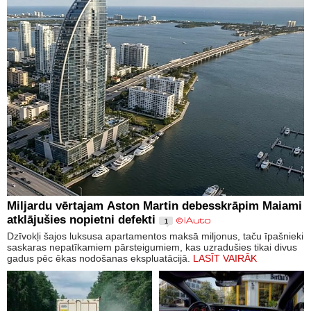
Miljardu vērtajam Aston Martin debesskrāpim Maiami
atklājušies nopietni defekti
1
Dzīvokļi šajos luksusa apartamentos maksā miljonus, taču īpašnieki
saskaras nepatīkamiem pārsteigumiem, kas uzradušies tikai divus
gadus pēc ēkas nodošanas ekspluatācijā.
LASĪT VAIRĀK