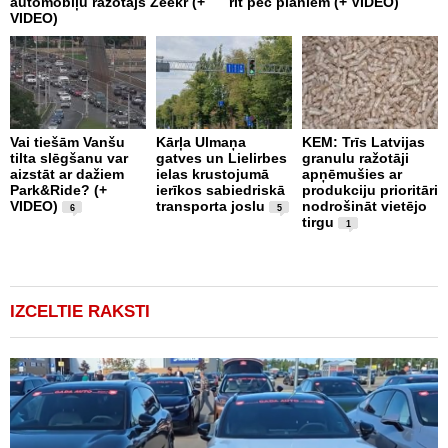
automobiļu ražotājs Zeekr (+
rit pēc plāniem (+ VIDEO)
v
VIDEO)
v
g
Vai tiešām Vanšu
Kārļa Ulmaņa
KEM: Trīs Latvijas
tilta slēgšanu var
gatves un Lielirbes
granulu ražotāji
“
aizstāt ar dažiem
ielas krustojumā
apņēmušies ar
p
Park&Ride? (+
ierīkos sabiedriskā
produkciju prioritāri
s
VIDEO)
transporta joslu
nodrošināt vietējo
m
6
5
tirgu
1
IZCELTIE RAKSTI