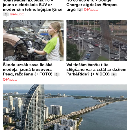
jauns elektriskais SUV ar
Charger atgriežas Eiropas
modernām tehnoloģijām Ķīnai
tirgū
2
2
Škoda uzsāk sava lielākā
Vai tiešām Vanšu tilta
modeļa, jaunā krosovera
slēgšanu var aizstāt ar dažiem
Peaq, ražošanu (+ FOTO)
Park&Ride? (+ VIDEO)
1
6