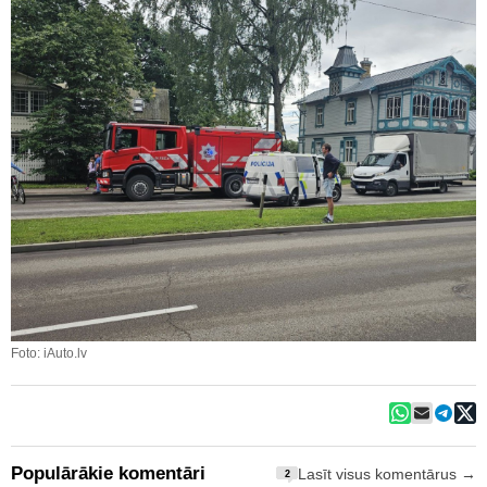
Foto: iAuto.lv
Populārākie komentāri
Lasīt visus komentārus →
2