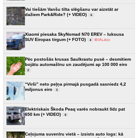
Vai tiešām Vanšu tilta slēgšanu var aizstāt ar
dažiem Park&Ride? (+ VIDEO)
6
Xiaomi piesaka SkyNomad N70 EREV – luksusa
SUV Eiropas tirgum (+ FOTO)
4
Pēc postošās krusas Saulkrastu pusē – desmitiem
bojātu automašīnu un zaudējumi ap 100 000 eiro
2
“Virši” neto peļņa pirmajā pusgadā sasniedz 4,2
miljonus eiro
3
Elektriskais Škoda Peaq varēs nobraukt līdz pat
650 km (+ VIDEO)
8
Ceļojuma suvenīru vietā – izsists auto logs: kā