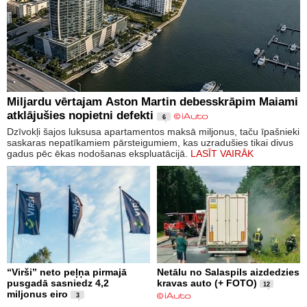
Miljardu vērtajam Aston Martin debesskrāpim Maiami
atklājušies nopietni defekti
6
Dzīvokļi šajos luksusa apartamentos maksā miljonus, taču īpašnieki
saskaras nepatīkamiem pārsteigumiem, kas uzradušies tikai divus
gadus pēc ēkas nodošanas ekspluatācijā.
LASĪT VAIRĀK
“Virši” neto peļņa pirmajā
Netālu no Salaspils aizdedzies
pusgadā sasniedz 4,2
kravas auto (+ FOTO)
12
miljonus eiro
3