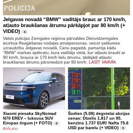
Jelgavas novadā “BMW” vadītājs brauc ar 170 km/h,
atļauto braukšanas ātrumu pārkāpjot par 80 km/h (+
VIDEO)
6
Valsts policijas Zemgales reģiona pārvaldes Dienvidzemgales
iecirkņa Reaģēšanas nodaļas amatpersonas, veicot satiksmes
uzraudzību Jelgavas novadā, Cenu pagastā, pamanīja kādu
“BMW” markas spēkratu, kura vadītājs vietā, kur atļauts braukt ar
90 km/h, brauca ar 170 km/h lielu ātrumu, tādējādi atļauto
braukšanas ātrumu pārsniedzot par 80 km/h.
LASĪT VAIRĀK
Xiaomi piesaka SkyNomad
Šodien (5.08) degvielai akcijas
N70 EREV – luksusa SUV
cenas: Dīzelis 1.817 un 95.
Eiropas tirgum (+ FOTO)
benzīns 1.737 EUR! Nafta 75.6
4
USD par barelu (+ VIDEO)
9