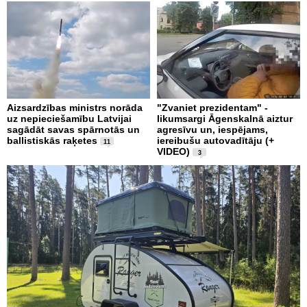
Aizsardzības ministrs norāda
"Zvaniet prezidentam" -
uz nepieciešamību Latvijai
likumsargi Āgenskalnā aiztur
sagādāt savas spārnotās un
agresīvu un, iespējams,
ballistiskās raķetes
iereibušu autovadītāju (+
11
VIDEO)
3