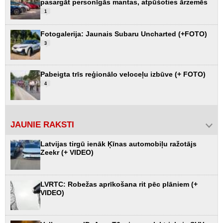
pasargāt personīgās mantas, atpūšoties ārzemēs
1
Fotogalerija: Jaunais Subaru Uncharted (+FOTO)
3
Pabeigta trīs reģionālo veloceļu izbūve (+ FOTO)
4
JAUNIE RAKSTI
Latvijas tirgū ienāk Ķīnas automobiļu ražotājs
Zeekr (+ VIDEO)
LVRTC: Robežas aprīkošana rit pēc plāniem (+
VIDEO)