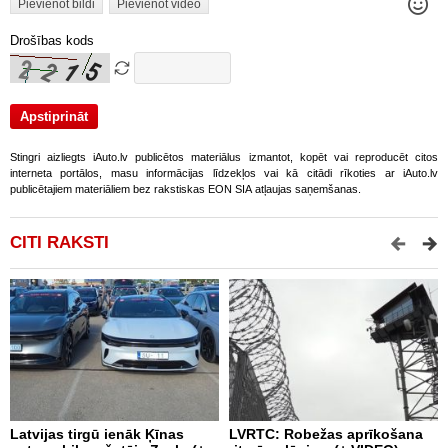
Pievienot bildi
Pievienot video
Drošības kods
Stingri aizliegts iAuto.lv publicētos materiālus izmantot, kopēt vai reproducēt citos
interneta portālos, masu informācijas līdzekļos vai kā citādi rīkoties ar iAuto.lv
publicētajiem materiāliem bez rakstiskas EON SIA atļaujas saņemšanas.
CITI RAKSTI
Latvijas tirgū ienāk Ķīnas
LVRTC: Robežas aprīkošana
M