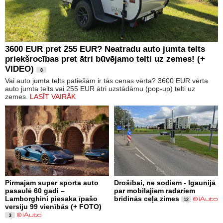
3600 EUR pret 255 EUR? Neatradu auto jumta telts
priekšrocības pret ātri būvējamo telti uz zemes! (+
VIDEO)
8
Vai auto jumta telts patiešām ir tās cenas vērta? 3600 EUR vērta
auto jumta telts vai 255 EUR ātri uzstādāmu (pop-up) telti uz
zemes.
LASĪT VAIRĀK
Pirmajam super sporta auto
Drošībai, ne sodiem - Igaunijā
pasaulē 60 gadi –
par mobilajiem radariem
Lamborghini piesaka īpašo
brīdinās ceļa zimes
12
versiju 99 vienībās (+ FOTO)
3