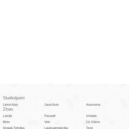
Sludinājumi
Lietoti Auto
Jauni Auto
Autonoma
Ziņas
Latvijā
Pasaulē
Izklaide
Moto
Velo
Uz Ūdens
Smagā Tehnika
Lauksaimniecība
Testi