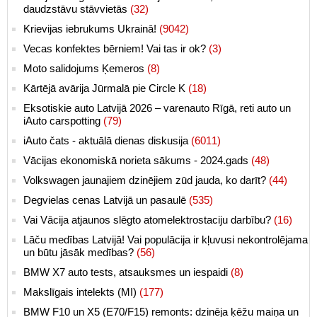
daudzstāvu stāvvietās
(32)
Krievijas iebrukums Ukrainā!
(9042)
Vecas konfektes bērniem! Vai tas ir ok?
(3)
Moto salidojums Ķemeros
(8)
Kārtējā avārija Jūrmalā pie Circle K
(18)
Eksotiskie auto Latvijā 2026 – varenauto Rīgā, reti auto un
iAuto carspotting
(79)
iAuto čats - aktuālā dienas diskusija
(6011)
Vācijas ekonomiskā norieta sākums - 2024.gads
(48)
Volkswagen jaunajiem dzinējiem zūd jauda, ko darīt?
(44)
Degvielas cenas Latvijā un pasaulē
(535)
Vai Vācija atjaunos slēgto atomelektrostaciju darbību?
(16)
Lāču medības Latvijā! Vai populācija ir kļuvusi nekontrolējama
un būtu jāsāk medības?
(56)
BMW X7 auto tests, atsauksmes un iespaidi
(8)
Makslīgais intelekts (MI)
(177)
BMW F10 un X5 (E70/F15) remonts: dzinēja ķēžu maiņa un