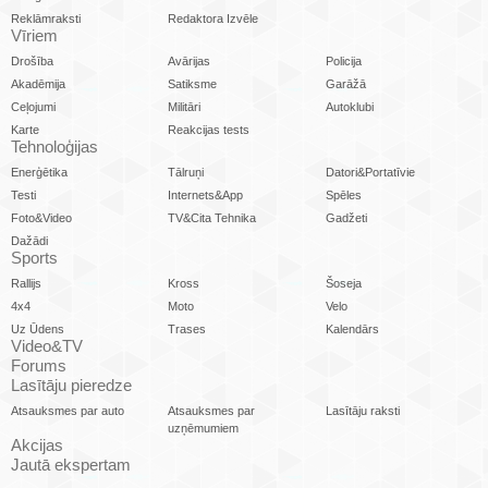
Reklāmraksti
Redaktora Izvēle
Vīriem
Drošība
Avārijas
Policija
Akadēmija
Satiksme
Garāžā
Ceļojumi
Militāri
Autoklubi
Karte
Reakcijas tests
Tehnoloģijas
Enerģētika
Tālruņi
Datori&Portatīvie
Testi
Internets&App
Spēles
Foto&Video
TV&Cita Tehnika
Gadžeti
Dažādi
Sports
Rallijs
Kross
Šoseja
4x4
Moto
Velo
Uz Ūdens
Trases
Kalendārs
Video&TV
Forums
Lasītāju pieredze
Atsauksmes par auto
Atsauksmes par
Lasītāju raksti
uzņēmumiem
Akcijas
Jautā ekspertam