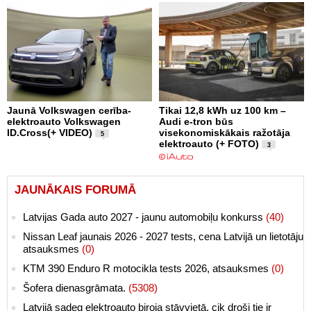
Jaunā Volkswagen cerība-
Tikai 12,8 kWh uz 100 km –
elektroauto Volkswagen
Audi e-tron būs
ID.Cross(+ VIDEO)
visekonomiskākais ražotāja
5
elektroauto (+ FOTO)
3
JAUNĀKAIS FORUMĀ
Latvijas Gada auto 2027 - jaunu automobiļu konkurss
(40)
Nissan Leaf jaunais 2026 - 2027 tests, cena Latvijā un lietotāju
atsauksmes
(0)
KTM 390 Enduro R motocikla tests 2026, atsauksmes
(0)
Šofera dienasgrāmata.
(5308)
Latvijā sadeg elektroauto biroja stāvvietā, cik droši tie ir