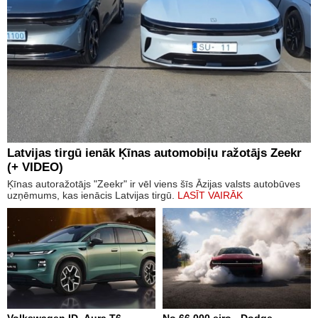
Latvijas tirgū ienāk Ķīnas automobiļu ražotājs Zeekr
(+ VIDEO)
Ķīnas autoražotājs "Zeekr" ir vēl viens šīs Āzijas valsts autobūves
uzņēmums, kas ienācis Latvijas tirgū.
LASĪT VAIRĀK
Volkswagen ID. Aura T6 –
No 66 000 eiro - Dodge