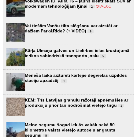
Volkswagen ID. Aura T6 – jauns elektriskais SUV ar
modernām tehnoloģijām Ķīnai
2
Vai tiešām Vanšu tilta slēgšanu var aizstāt ar
dažiem Park&Ride? (+ VIDEO)
6
Kārļa Ulmaņa gatves un Lielirbes ielas krustojumā
ierīkos sabiedriskā transporta joslu
5
Mēneša laikā aizturēti kārtējie degvielas uzpildes
staciju apzadzēji
1
KEM: Trīs Latvijas granulu ražotāji apņēmušies ar
produkciju prioritāri nodrošināt vietējo tirgu
1
Melno segumu šogad ieklās vairāk nekā 50
kilometros valsts vietējo autoceļu ar grants
segumu
5