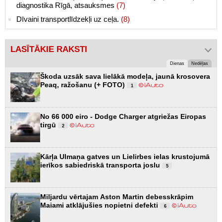
diagnostika Rīgā, atsauksmes
(7)
Dīvaini transportlīdzekļi uz ceļa.
(8)
LASĪTĀKIE RAKSTI
Dienas
Nedēļas
Škoda uzsāk sava lielākā modeļa, jaunā krosovera
Peaq, ražošanu (+ FOTO)
1
No 66 000 eiro - Dodge Charger atgriežas Eiropas
tirgū
2
Kārļa Ulmaņa gatves un Lielirbes ielas krustojumā
ierīkos sabiedriskā transporta joslu
5
Miljardu vērtajam Aston Martin debesskrāpim
Maiami atklājušies nopietni defekti
6