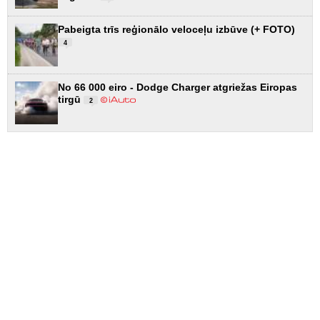
Pabeigta trīs reģionālo veloceļu izbūve (+ FOTO)
4
No 66 000 eiro - Dodge Charger atgriežas Eiropas
tirgū
2