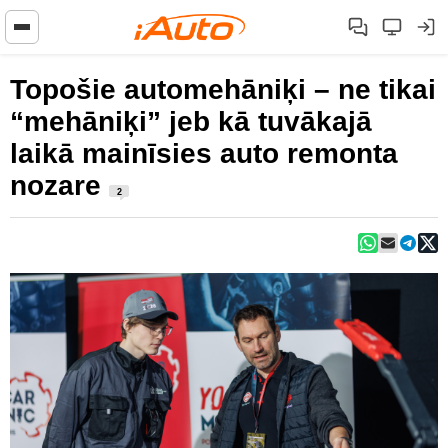
Topošie automehāniķi – ne tikai
“mehāniķi” jeb kā tuvākajā
laikā mainīsies auto remonta
nozare
2