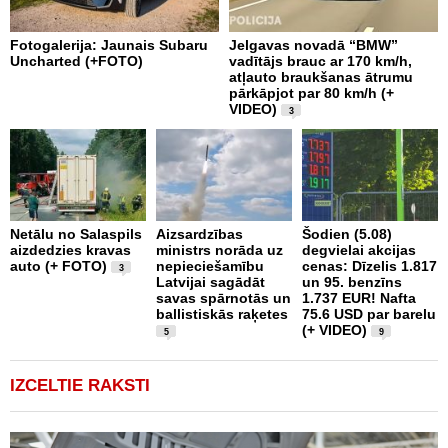
Fotogalerija: Jaunais Subaru
Jelgavas novadā “BMW”
R
Uncharted (+FOTO)
vadītājs brauc ar 170 km/h,
m
atļauto braukšanas ātrumu
v
pārkāpjot par 80 km/h (+
VIDEO)
3
Š
Netālu no Salaspils
Aizsardzības
Šodien (5.08)
p
aizdedzies kravas
ministrs norāda uz
degvielai akcijas
d
auto (+ FOTO)
nepieciešamību
cenas: Dīzelis 1.817
a
3
Latvijai sagādāt
un 95. benzīns
savas spārnotās un
1.737 EUR! Nafta
ballistiskās raķetes
75.6 USD par barelu
(+ VIDEO)
5
9
IZCELTIE RAKSTI