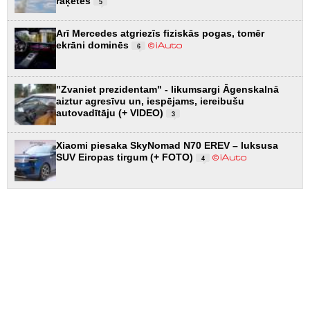
raķetes
5
Arī Mercedes atgriezīs fiziskās pogas, tomēr
ekrāni dominēs
6
"Zvaniet prezidentam" - likumsargi Āgenskalnā
aiztur agresīvu un, iespējams, iereibušu
autovadītāju (+ VIDEO)
3
Xiaomi piesaka SkyNomad N70 EREV – luksusa
SUV Eiropas tirgum (+ FOTO)
4