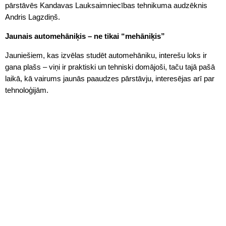
pārstāvēs Kandavas Lauksaimniecības tehnikuma audzēknis
Andris Lagzdiņš.
Jaunais automehāniķis – ne tikai “mehāniķis”
Jauniešiem, kas izvēlas studēt automehāniku, interešu loks ir
gana plašs – viņi ir praktiski un tehniski domājoši, taču tajā pašā
laikā, kā vairums jaunās paaudzes pārstāvju, interesējas arī par
tehnoloģijām.