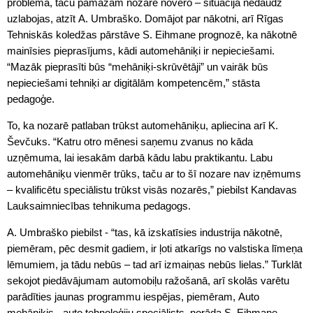
problēma, taču pamazām nozarē novēro – situācija nedaudz
uzlabojas, atzīt A. Umbraško. Domājot par nākotni, arī Rīgas
Tehniskās koledžas pārstāve S. Eihmane prognozē, ka nākotnē
mainīsies pieprasījums, kādi automehāniķi ir nepieciešami.
“Mazāk pieprasīti būs “mehāniķi-skrūvētāji” un vairāk būs
nepieciešami tehniķi ar digitālām kompetencēm,” stāsta
pedagoģe.
To, ka nozarē patlaban trūkst automehāniķu, apliecina arī K.
Ševčuks. “Katru otro mēnesi saņemu zvanus no kāda
uzņēmuma, lai iesakām darbā kādu labu praktikantu. Labu
automehāniķu vienmēr trūks, taču ar to šī nozare nav izņēmums
– kvalificētu speciālistu trūkst visās nozarēs,” piebilst Kandavas
Lauksaimniecības tehnikuma pedagogs.
A. Umbraško piebilst - “tas, kā izskatīsies industrija nākotnē,
piemēram, pēc desmit gadiem, ir ļoti atkarīgs no valstiska līmeņa
lēmumiem, ja tādu nebūs – tad arī izmaiņas nebūs lielas.” Turklāt
sekojot piedāvājumam automobiļu ražošanā, arī skolās varētu
parādīties jaunas programmu iespējas, piemēram, Auto
mehāniķis - auto tehnoloģiju speciālists, norāda S. Eihmane.