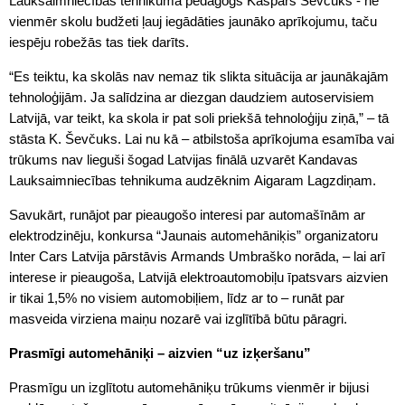
Lauksaimniecības tehnikuma pedagogs Kaspars Ševčuks - ne
vienmēr skolu budžeti ļauj iegādāties jaunāko aprīkojumu, taču
iespēju robežās tas tiek darīts.
“Es teiktu, ka skolās nav nemaz tik slikta situācija ar jaunākajām
tehnoloģijām. Ja salīdzina ar diezgan daudziem autoservisiem
Latvijā, var teikt, ka skola ir pat soli priekšā tehnoloģiju ziņā,” – tā
stāsta K. Ševčuks. Lai nu kā – atbilstoša aprīkojuma esamība vai
trūkums nav lieguši šogad Latvijas finālā uzvarēt Kandavas
Lauksaimniecības tehnikuma audzēknim Aigaram Lagzdiņam.
Savukārt, runājot par pieaugošo interesi par automašīnām ar
elektrodzinēju, konkursa “Jaunais automehāniķis” organizatoru
Inter Cars Latvija pārstāvis Armands Umbraško norāda, – lai arī
interese ir pieaugoša, Latvijā elektroautomobiļu īpatsvars aizvien
ir tikai 1,5% no visiem automobiļiem, līdz ar to – runāt par
masveida virziena maiņu nozarē vai izglītībā būtu pāragri.
Prasmīgi automehāniķi – aizvien “uz izķeršanu”
Prasmīgu un izglītotu automehāniķu trūkums vienmēr ir bijusi