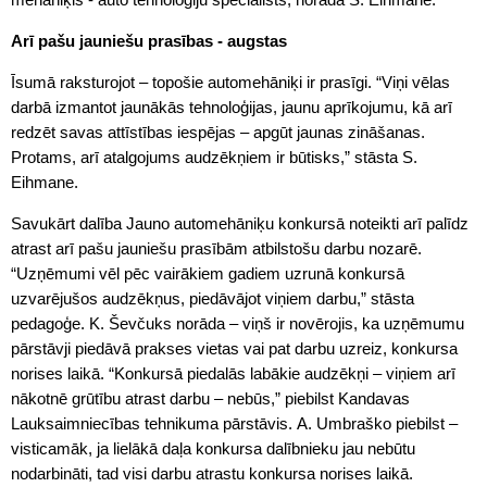
Arī pašu jauniešu prasības - augstas
Īsumā raksturojot – topošie automehāniķi ir prasīgi. “Viņi vēlas
darbā izmantot jaunākās tehnoloģijas, jaunu aprīkojumu, kā arī
redzēt savas attīstības iespējas – apgūt jaunas zināšanas.
Protams, arī atalgojums audzēkņiem ir būtisks,” stāsta S.
Eihmane.
Savukārt dalība Jauno automehāniķu konkursā noteikti arī palīdz
atrast arī pašu jauniešu prasībām atbilstošu darbu nozarē.
“Uzņēmumi vēl pēc vairākiem gadiem uzrunā konkursā
uzvarējušos audzēkņus, piedāvājot viņiem darbu,” stāsta
pedagoģe. K. Ševčuks norāda – viņš ir novērojis, ka uzņēmumu
pārstāvji piedāvā prakses vietas vai pat darbu uzreiz, konkursa
norises laikā. “Konkursā piedalās labākie audzēkņi – viņiem arī
nākotnē grūtību atrast darbu – nebūs,” piebilst Kandavas
Lauksaimniecības tehnikuma pārstāvis. A. Umbraško piebilst –
visticamāk, ja lielākā daļa konkursa dalībnieku jau nebūtu
nodarbināti, tad visi darbu atrastu konkursa norises laikā.