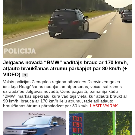
Jelgavas novadā “BMW” vadītājs brauc ar 170 km/h,
atļauto braukšanas ātrumu pārkāpjot par 80 km/h (+
VIDEO)
3
Valsts policijas Zemgales reģiona pārvaldes Dienvidzemgales
iecirkņa Reaģēšanas nodaļas amatpersonas, veicot satiksmes
uzraudzību Jelgavas novadā, Cenu pagastā, pamanīja kādu
“BMW” markas spēkratu, kura vadītājs vietā, kur atļauts braukt ar
90 km/h, brauca ar 170 km/h lielu ātrumu, tādējādi atļauto
braukšanas ātrumu pārsniedzot par 80 km/h.
LASĪT VAIRĀK