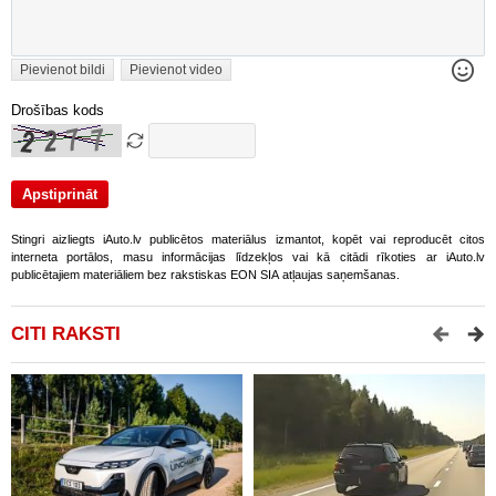
Pievienot bildi
Pievienot video
Drošības kods
Stingri aizliegts iAuto.lv publicētos materiālus izmantot, kopēt vai reproducēt citos
interneta portālos, masu informācijas līdzekļos vai kā citādi rīkoties ar iAuto.lv
publicētajiem materiāliem bez rakstiskas EON SIA atļaujas saņemšanas.
CITI RAKSTI