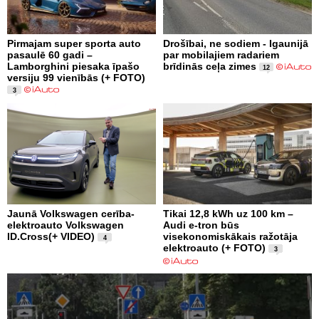
Pirmajam super sporta auto
Drošībai, ne sodiem - Igaunijā
pasaulē 60 gadi –
par mobilajiem radariem
Lamborghini piesaka īpašo
brīdinās ceļa zimes
12
versiju 99 vienībās (+ FOTO)
3
Jaunā Volkswagen cerība-
Tikai 12,8 kWh uz 100 km –
elektroauto Volkswagen
Audi e-tron būs
ID.Cross(+ VIDEO)
visekonomiskākais ražotāja
4
elektroauto (+ FOTO)
3