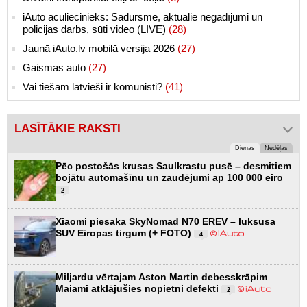
iAuto aculiecinieks: Sadursme, aktuālie negadījumi un
policijas darbs, sūti video (LIVE)
(28)
Jaunā iAuto.lv mobilā versija 2026
(27)
Gaismas auto
(27)
Vai tiešām latvieši ir komunisti?
(41)
LASĪTĀKIE RAKSTI
Dienas
Nedēļas
Pēc postošās krusas Saulkrastu pusē – desmitiem
bojātu automašīnu un zaudējumi ap 100 000 eiro
2
Xiaomi piesaka SkyNomad N70 EREV – luksusa
SUV Eiropas tirgum (+ FOTO)
4
Miljardu vērtajam Aston Martin debesskrāpim
Maiami atklājušies nopietni defekti
2