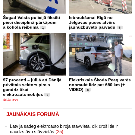
Šogad Valsts policijā fiksēti
Iebraukšanai Rīgā no
pieci disciplinārpārkāpumi
Jelgavas puses atvērs
alkohola reibumā
jaunuzbūvēto pārvadu
1
6
97 procenti – jūlijā arī Dānijā
Elektriskais Škoda Peaq varēs
privātais sektors pircis
nobraukt līdz pat 650 km (+
gandrīz tikai
VIDEO)
8
elektroautomobiļus
2
JAUNĀKAIS FORUMĀ
Latvijā sadeg elektroauto biroja stāvvietā, cik droši tie ir
daudzstāvu stāvvietās
(25)