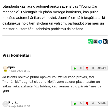
Starptautiskās jauno automehāniķu sacensības "Young Car
mechanic" ir vienīgais tik plaša mēroga konkurss, kas pulcē
topošos automehāniķus vienuviet. Jauniešiem tā ir iespēja satikt
dalībniekus no citām skolām un valstīm, pārbaudot prasmes un
meistarību sarežģītu tehnisko problēmu risināšanā.
Visi komentāri
0pis
0
0
Atbildēt
7.maijs 2026 15:48
Ja klients nokavē pirmo apskati vai izteikti kačā pravas, tad
"mehāniķis" pagriež slepeno kloķīti zem salona plastmasām un
sākas laika atskaite līdz brīdim, kad jaunais auto pārvērtīsies par
ķirbi.
Pļurkt
0
0
Atbildēt
9.maijs 2026 11:52