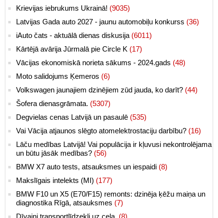
Krievijas iebrukums Ukrainā!
(9035)
Latvijas Gada auto 2027 - jaunu automobiļu konkurss
(36)
iAuto čats - aktuālā dienas diskusija
(6011)
Kārtējā avārija Jūrmalā pie Circle K
(17)
Vācijas ekonomiskā norieta sākums - 2024.gads
(48)
Moto salidojums Ķemeros
(6)
Volkswagen jaunajiem dzinējiem zūd jauda, ko darīt?
(44)
Šofera dienasgrāmata.
(5307)
Degvielas cenas Latvijā un pasaulē
(535)
Vai Vācija atjaunos slēgto atomelektrostaciju darbību?
(16)
Lāču medības Latvijā! Vai populācija ir kļuvusi nekontrolējama
un būtu jāsāk medības?
(56)
BMW X7 auto tests, atsauksmes un iespaidi
(8)
Makslīgais intelekts (MI)
(177)
BMW F10 un X5 (E70/F15) remonts: dzinēja ķēžu maiņa un
diagnostika Rīgā, atsauksmes
(7)
Dīvaini transportlīdzekļi uz ceļa.
(8)