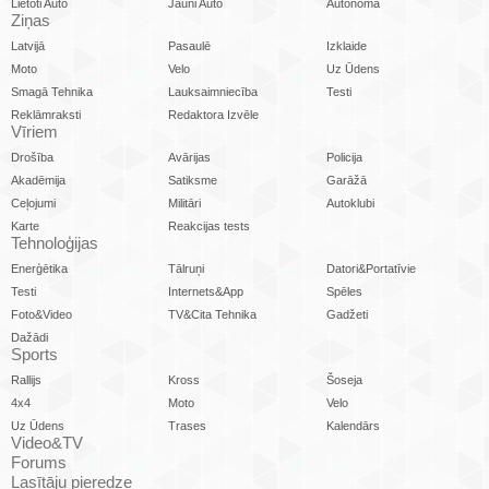
Lietoti Auto
Jauni Auto
Autonoma
Ziņas
Latvijā
Pasaulē
Izklaide
Moto
Velo
Uz Ūdens
Smagā Tehnika
Lauksaimniecība
Testi
Reklāmraksti
Redaktora Izvēle
Vīriem
Drošība
Avārijas
Policija
Akadēmija
Satiksme
Garāžā
Ceļojumi
Militāri
Autoklubi
Karte
Reakcijas tests
Tehnoloģijas
Enerģētika
Tālruņi
Datori&Portatīvie
Testi
Internets&App
Spēles
Foto&Video
TV&Cita Tehnika
Gadžeti
Dažādi
Sports
Rallijs
Kross
Šoseja
4x4
Moto
Velo
Uz Ūdens
Trases
Kalendārs
Video&TV
Forums
Lasītāju pieredze