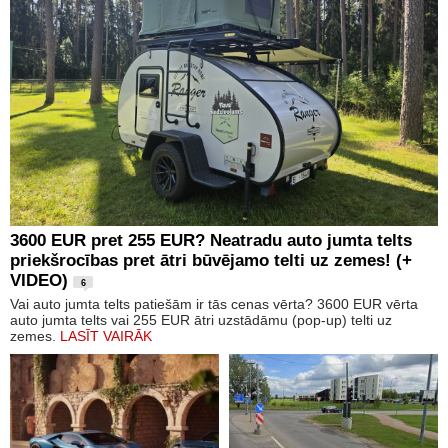
3600 EUR pret 255 EUR? Neatradu auto jumta telts
priekšrocības pret ātri būvējamo telti uz zemes! (+
VIDEO)
6
Vai auto jumta telts patiešām ir tās cenas vērta? 3600 EUR vērta
auto jumta telts vai 255 EUR ātri uzstādāmu (pop-up) telti uz
zemes.
LASĪT VAIRĀK