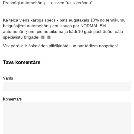
Prasmīgi automehāniķi – aizvien “uz izķeršanu”
---------------------------
Kā teica viens kārtīgs specs - pats augstākais 10% no tehnikumu
beigušajiem automehāniķiem izaugs par NORMĀLIEM
automehāniķiem, pie noteikuma ja kādi 10 gadi pastrādās reālu
specialistu brigādē!!!!!!!!!!!
Visi pārējie ir šokolādes plikšķinātāji un par tādiem nosprāgs!
Tavs komentārs
Vārds
Komentārs