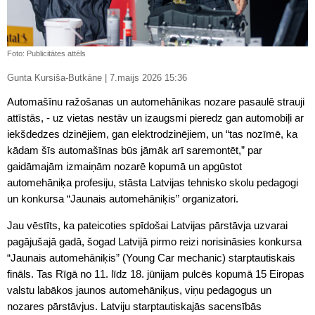
Foto: Publicitātes attēls
Gunta Kursiša-Butkāne | 7.maijs 2026 15:36
Automašīnu ražošanas un automehānikas nozare pasaulē strauji
attīstās, - uz vietas nestāv un izaugsmi pieredz gan automobiļi ar
iekšdedzes dzinējiem, gan elektrodzinējiem, un “tas nozīmē, ka
kādam šīs automašīnas būs jāmāk arī saremontēt,” par
gaidāmajām izmaiņām nozarē kopumā un apgūstot
automehāniķa profesiju, stāsta Latvijas tehnisko skolu pedagogi
un konkursa “Jaunais automehāniķis” organizatori.
Jau vēstīts, ka pateicoties spīdošai Latvijas pārstāvja uzvarai
pagājušajā gadā, šogad Latvijā pirmo reizi norisināsies konkursa
“Jaunais automehāniķis” (Young Car mechanic) starptautiskais
fināls. Tas Rīgā no 11. līdz 18. jūnijam pulcēs kopumā 15 Eiropas
valstu labākos jaunos automehāniķus, viņu pedagogus un
nozares pārstāvjus. Latviju starptautiskajās sacensībās