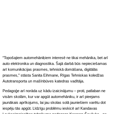
“Topošajiem automehāniķiem interesē ne tikai mehānika, bet arī
auto elektronika un diagnostika. Šajā darbā būs nepieciešamas
arī komunikācijas prasmes, tehniskā domāšana, digitālās
prasmes,” stāsta Sanita Eihmane, Rīgas Tehniskas koledžas
Autotransporta un mašīnbūves katedras vadītāja.
Pedagoģe arī norāda uz kādu izaicinājumu – proti, patlaban ne
visām skolām, kur var apgūt automehāniku, ir arī pieejams
jaunākais aprīkojums, lai jau skolas solā jauniešiem varētu dot
iespēju tās apgūt. Līdzīgu problēmu ieskicē arī Kandavas