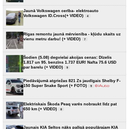
Jaunā Volkswagen cerība- elektroauto
Volkswagen ID.Cross(+ VIDEO)
4
Rīgas remontu jaunā mērvienība - kļūdu skaits uz
vienu metru darbu! (+ VIDEO)
7
Šodien (5.08) degvielai akcijas cenas: Dīzelis
1.817 un 95. benzīns 1.737 EUR! Nafta 75.6 USD
par barelu (+ VIDEO)
9
Piedāvājumā atgriežas 821 Zs jaudīgais Shelby F-
150 Super Snake Sport (+ FOTO)
9
Elektriskais Škoda Peaq varēs nobraukt līdz pat
650 km (+ VIDEO)
8
Jaunais KIA Seltos nāks palīgā populārajam KIA