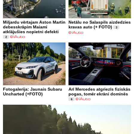
Miljardu vērtajam Aston Martin
Netālu no Salaspils aizdedzies
debesskrāpim Maiami
kravas auto (+ FOTO)
3
atklājušies nopietni defekti
2
Fotogalerija: Jaunais Subaru
Arī Mercedes atgriezīs fiziskās
Uncharted (+FOTO)
pogas, tomēr ekrāni dominēs
6