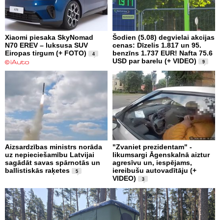
Xiaomi piesaka SkyNomad
Šodien (5.08) degvielai akcijas
N70 EREV – luksusa SUV
cenas: Dīzelis 1.817 un 95.
Eiropas tirgum (+ FOTO)
benzīns 1.737 EUR! Nafta 75.6
4
USD par barelu (+ VIDEO)
9
Aizsardzības ministrs norāda
"Zvaniet prezidentam" -
uz nepieciešamību Latvijai
likumsargi Āgenskalnā aiztur
sagādāt savas spārnotās un
agresīvu un, iespējams,
ballistiskās raķetes
iereibušu autovadītāju (+
5
VIDEO)
3