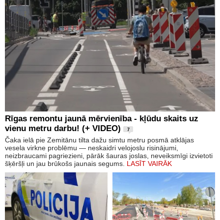
Rīgas remontu jaunā mērvienība - kļūdu skaits uz
vienu metru darbu! (+ VIDEO)
7
Čaka ielā pie Zemitānu tilta dažu simtu metru posmā atklājas
vesela virkne problēmu — neskaidri velojoslu risinājumi,
neizbraucami pagriezieni, pārāk šauras joslas, neveiksmīgi izvietoti
šķēršļi un jau brūkošs jaunais segums.
LASĪT VAIRĀK