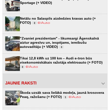
Sportage (+ VIDEO)
Netālu no Salaspils aizdedzies kravas auto (+
FOTO)
3
"Zvaniet prezidentam" - likumsargi Āgenskalnā
aiztur agresīvu un, iespējams, iereibušu
autovadītāju (+ VIDEO)
3
Tikai 12,8 kWh uz 100 km – Audi e-tron būs
visekonomiskākais ražotāja elektroauto (+ FOTO)
3
JAUNIE RAKSTI
Škoda uzsāk sava lielākā modeļa, jaunā krosovera
Peaq, ražošanu (+ FOTO)
1