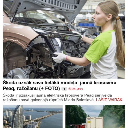
Škoda uzsāk sava lielākā modeļa, jaunā krosovera
Peaq, ražošanu (+ FOTO)
1
Škoda ir uzsākusi jaunā elektriskā krosovera Peaq sērijveida
ražošanu savā galvenajā rūpnīcā Mlada Boleslavā.
LASĪT VAIRĀK