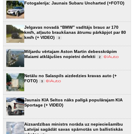
Fotogalerija: Jaunais Subaru Uncharted (+FOTO)
Jelgavas novadā “BMW” vadītājs brauc ar 170
km/h, atļauto braukšanas ātrumu pārkāpjot par 80
km/h (+ VIDEO)
3
Miljardu vērtajam Aston Martin debesskrāpim
Maiami atklājušies nopietni defekti
2
Netālu no Salaspils aizdedzies kravas auto (+
FOTO)
3
Jaunais KIA Seltos nāks palīgā populārajam KIA
Sportage (+ VIDEO)
Aizsardzības ministrs norāda uz nepieciešamību
Latvijai sagādāt savas spārnotās un ballistiskās