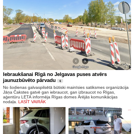
Iebraukšanai Rīgā no Jelgavas puses atvērs
jaunuzbūvēto pārvadu
6
No šodienas galvaspilsētā būtiski mainīsies satiksmes organizācija
Jāņa Čakstes gatvē gan iebraucot, gan izbraucot no Rīgas,
aģentūru LETA informēja Rīgas domes Ārējās komunikācijas
nodaļa.
LASĪT VAIRĀK