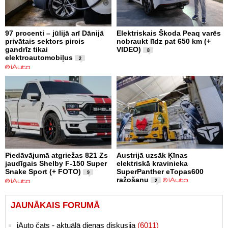
97 procenti – jūlijā arī Dānijā
Elektriskais Škoda Peaq varēs
privātais sektors pircis
nobraukt līdz pat 650 km (+
gandrīz tikai
VIDEO)
8
elektroautomobiļus
2
Piedāvājumā atgriežas 821 Zs
Austrijā uzsāk Ķīnas
jaudīgais Shelby F-150 Super
elektriskā kravinieka
Snake Sport (+ FOTO)
SuperPanther eTopas600
9
ražošanu
2
JAUNĀKAIS FORUMĀ
iAuto čats - aktuālā dienas diskusija
(6011)