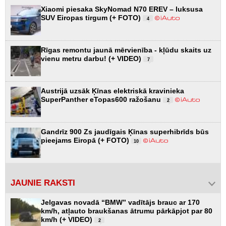
Xiaomi piesaka SkyNomad N70 EREV – luksusa
SUV Eiropas tirgum (+ FOTO)
4
Rīgas remontu jaunā mērvienība - kļūdu skaits uz
vienu metru darbu! (+ VIDEO)
7
Austrijā uzsāk Ķīnas elektriskā kravinieka
SuperPanther eTopas600 ražošanu
2
Gandrīz 900 Zs jaudīgais Ķīnas superhibrīds būs
pieejams Eiropā (+ FOTO)
10
JAUNIE RAKSTI
Jelgavas novadā “BMW” vadītājs brauc ar 170
km/h, atļauto braukšanas ātrumu pārkāpjot par 80
km/h (+ VIDEO)
2