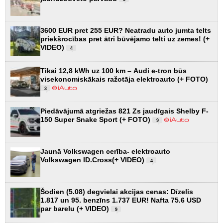
3600 EUR pret 255 EUR? Neatradu auto jumta telts
priekšrocības pret ātri būvējamo telti uz zemes! (+
VIDEO)
4
Tikai 12,8 kWh uz 100 km – Audi e-tron būs
visekonomiskākais ražotāja elektroauto (+ FOTO)
3
Piedāvājumā atgriežas 821 Zs jaudīgais Shelby F-
150 Super Snake Sport (+ FOTO)
9
Jaunā Volkswagen cerība- elektroauto
Volkswagen ID.Cross(+ VIDEO)
4
Šodien (5.08) degvielai akcijas cenas: Dīzelis
1.817 un 95. benzīns 1.737 EUR! Nafta 75.6 USD
par barelu (+ VIDEO)
9