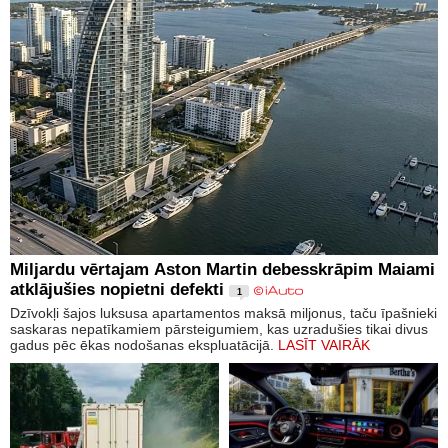
Miljardu vērtajam Aston Martin debesskrāpim Maiami
atklājušies nopietni defekti
1
Dzīvokļi šajos luksusa apartamentos maksā miljonus, taču īpašnieki
saskaras nepatīkamiem pārsteigumiem, kas uzradušies tikai divus
gadus pēc ēkas nodošanas ekspluatācijā.
LASĪT VAIRĀK