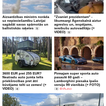
Aizsardzības ministrs norāda
"Zvaniet prezidentam" -
uz nepieciešamību Latvijai
likumsargi Āgenskalnā aiztur
sagādāt savas spārnotās un
agresīvu un, iespējams,
ballistiskās raķetes
iereibušu autovadītāju (+
5
VIDEO)
3
3600 EUR pret 255 EUR?
Pirmajam super sporta auto
Neatradu auto jumta telts
pasaulē 60 gadi –
priekšrocības pret ātri
Lamborghini piesaka īpašo
būvējamo telti uz zemes! (+
versiju 99 vienībās (+ FOTO)
VIDEO)
4
3