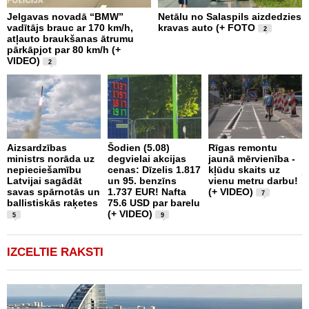
Jelgavas novadā “BMW”
Netālu no Salaspils aizdedzies
P
vadītājs brauc ar 170 km/h,
kravas auto (+ FOTO
S
2
atļauto braukšanas ātrumu
b
pārkāpjot par 80 km/h (+
z
VIDEO)
2
I
Aizsardzības
Šodien (5.08)
Rīgas remontu
n
ministrs norāda uz
degvielai akcijas
jaunā mērvienība -
a
nepieciešamību
cenas: Dīzelis 1.817
kļūdu skaits uz
j
Latvijai sagādāt
un 95. benzīns
vienu metru darbu!
p
savas spārnotās un
1.737 EUR! Nafta
(+ VIDEO)
7
ballistiskās raķetes
75.6 USD par barelu
(+ VIDEO)
5
9
IZCELTIE RAKSTI