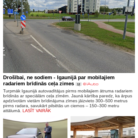
Drošībai, ne sodiem - Igaunijā par mobilajiem
radariem brīdinās ceļa zimes
12
Turpmāk Igaunijā autovadītājus pirms mobilajiem ātruma radariem
brīdinās ar speciālām ceļa zīmēm. Jaunā kārtība paredz, ka ārpus
apdzīvotām vietām brīdinājuma zīmes jāizvieto 300–500 metrus
pirms radara, savukārt pilsētās un ciemos – 150–300 metru
attālumā.
LASĪT VAIRĀK