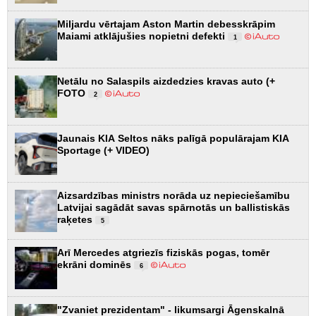
Miljardu vērtajam Aston Martin debesskrāpim
Maiami atklājušies nopietni defekti
1
Netālu no Salaspils aizdedzies kravas auto (+
FOTO
2
Jaunais KIA Seltos nāks palīgā populārajam KIA
Sportage (+ VIDEO)
Aizsardzības ministrs norāda uz nepieciešamību
Latvijai sagādāt savas spārnotās un ballistiskās
raķetes
5
Arī Mercedes atgriezīs fiziskās pogas, tomēr
ekrāni dominēs
6
"Zvaniet prezidentam" - likumsargi Āgenskalnā