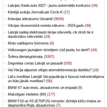
Latvijas Gada auto 2027 - jaunu automobiļu konkurss
(34)
Kārtējā avārija Jūrmalā pie Circle K
(17)
Krievijas iebrukums Ukrainā!
(9034)
Vācijas ekonomiskā norieta sākums - 2024.gads
(48)
Latvijā sadeg elektroauto biroja stāvvietā, cik droši tie ir
daudzstāvu stāvvietās
(24)
Moto salidojums Ķemeros
(6)
Volkswagen jaunajiem dzinējiem zūd jauda, ko darīt?
(44)
Šofera dienasgrāmata.
(5307)
Degvielas cenas Latvijā un pasaulē
(535)
Vai Vācija atjaunos slēgto atomelektrostaciju darbību?
(16)
Lāču medības Latvijā! Vai populācija ir kļuvusi nekontrolējama
un būtu jāsāk medības?
(56)
BMW X7 auto tests, atsauksmes un iespaidi
(8)
Makslīgais intelekts (MI)
(177)
BMW F10 un X5 (E70/F15) remonts: dzinēja ķēžu maiņa un
diagnostika Rīgā, atsauksmes
(7)