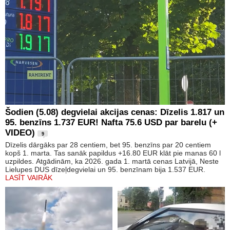
Šodien (5.08) degvielai akcijas cenas: Dīzelis 1.817 un
95. benzīns 1.737 EUR! Nafta 75.6 USD par barelu (+
VIDEO)
9
Dīzelis dārgāks par 28 centiem, bet 95. benzīns par 20 centiem
kopš 1. marta. Tas sanāk papildus +16.80 EUR klāt pie manas 60 l
uzpildes. Atgādinām, ka 2026. gada 1. martā cenas Latvijā, Neste
Lielupes DUS dīzeļdegvielai un 95. benzīnam bija 1.537 EUR.
LASĪT VAIRĀK