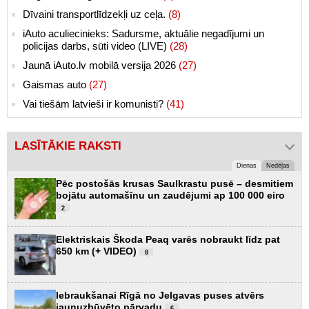
Dīvaini transportlīdzekļi uz ceļa.
(8)
iAuto aculiecinieks: Sadursme, aktuālie negadījumi un
policijas darbs, sūti video (LIVE)
(28)
Jaunā iAuto.lv mobilā versija 2026
(27)
Gaismas auto
(27)
Vai tiešām latvieši ir komunisti?
(41)
LASĪTĀKIE RAKSTI
Dienas
Nedēļas
Pēc postošās krusas Saulkrastu pusē – desmitiem
bojātu automašīnu un zaudējumi ap 100 000 eiro
2
Elektriskais Škoda Peaq varēs nobraukt līdz pat
650 km (+ VIDEO)
8
Iebraukšanai Rīgā no Jelgavas puses atvērs
jaunuzbūvēto pārvadu
6