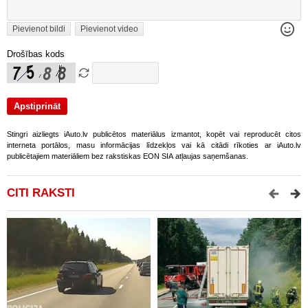
Pievienot bildi
Pievienot video
Drošības kods
Stingri aizliegts iAuto.lv publicētos materiālus izmantot, kopēt vai reproducēt citos
interneta portālos, masu informācijas līdzekļos vai kā citādi rīkoties ar iAuto.lv
publicētajiem materiāliem bez rakstiskas EON SIA atļaujas saņemšanas.
CITI RAKSTI