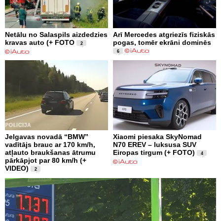
Netālu no Salaspils aizdedzies
Arī Mercedes atgriezīs fiziskās
kravas auto (+ FOTO
pogas, tomēr ekrāni dominēs
2
6
Jelgavas novadā “BMW”
Xiaomi piesaka SkyNomad
vadītājs brauc ar 170 km/h,
N70 EREV – luksusa SUV
atļauto braukšanas ātrumu
Eiropas tirgum (+ FOTO)
4
pārkāpjot par 80 km/h (+
VIDEO)
2