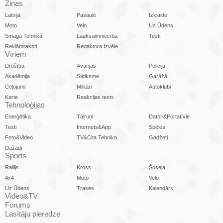
Ziņas
Latvijā
Pasaulē
Izklaide
Moto
Velo
Uz Ūdens
Smagā Tehnika
Lauksaimniecība
Testi
Reklāmraksti
Redaktora Izvēle
Vīriem
Drošība
Avārijas
Policija
Akadēmija
Satiksme
Garāžā
Ceļojumi
Militāri
Autoklubi
Karte
Reakcijas tests
Tehnoloģijas
Enerģētika
Tālruņi
Datori&Portatīvie
Testi
Internets&App
Spēles
Foto&Video
TV&Cita Tehnika
Gadžeti
Dažādi
Sports
Rallijs
Kross
Šoseja
4x4
Moto
Velo
Uz Ūdens
Trases
Kalendārs
Video&TV
Forums
Lasītāju pieredze