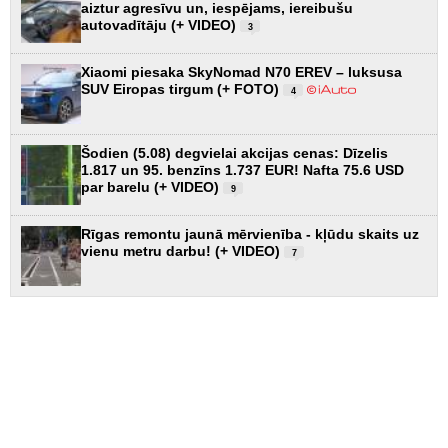
aiztur agresīvu un, iespējams, iereibušu
autovadītāju (+ VIDEO)
3
Xiaomi piesaka SkyNomad N70 EREV – luksusa
SUV Eiropas tirgum (+ FOTO)
4
Šodien (5.08) degvielai akcijas cenas: Dīzelis
1.817 un 95. benzīns 1.737 EUR! Nafta 75.6 USD
par barelu (+ VIDEO)
9
Rīgas remontu jaunā mērvienība - kļūdu skaits uz
vienu metru darbu! (+ VIDEO)
7