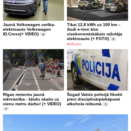
Jaunā Volkswagen cerība-
Tikai 12,8 kWh uz 100 km –
elektroauto Volkswagen
Audi e-tron būs
ID.Cross(+ VIDEO)
visekonomiskākais ražotāja
4
elektroauto (+ FOTO)
3
Rīgas remontu jaunā
Šogad Valsts policijā fiksēti
mērvienība - kļūdu skaits uz
pieci disciplinārpārkāpumi
vienu metru darbu! (+ VIDEO)
alkohola reibumā
1
7