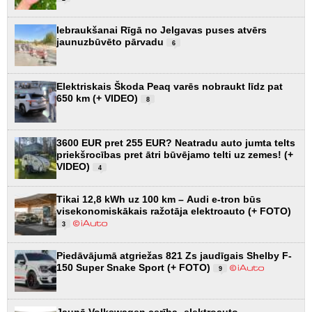
Iebraukšanai Rīgā no Jelgavas puses atvērs
jaunuzbūvēto pārvadu
6
Elektriskais Škoda Peaq varēs nobraukt līdz pat
650 km (+ VIDEO)
8
3600 EUR pret 255 EUR? Neatradu auto jumta telts
priekšrocības pret ātri būvējamo telti uz zemes! (+
VIDEO)
4
Tikai 12,8 kWh uz 100 km – Audi e-tron būs
visekonomiskākais ražotāja elektroauto (+ FOTO)
3
Piedāvājumā atgriežas 821 Zs jaudīgais Shelby F-
150 Super Snake Sport (+ FOTO)
9
Jaunā Volkswagen cerība- elektroauto