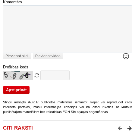
Komentārs
Pievienot bildi
Pievienot video
Drošības kods
Stingri aizliegts iAuto.lv publicētos materiālus izmantot, kopēt vai reproducēt citos
interneta portālos, masu informācijas līdzekļos vai kā citādi rīkoties ar iAuto.lv
publicētajiem materiāliem bez rakstiskas EON SIA atļaujas saņemšanas.
CITI RAKSTI