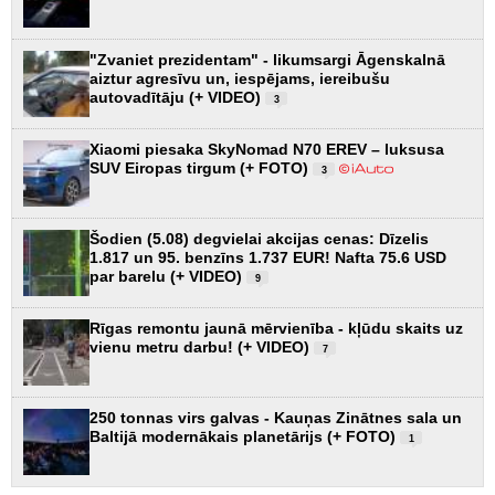
"Zvaniet prezidentam" - likumsargi Āgenskalnā
aiztur agresīvu un, iespējams, iereibušu
autovadītāju (+ VIDEO)
3
Xiaomi piesaka SkyNomad N70 EREV – luksusa
SUV Eiropas tirgum (+ FOTO)
3
Šodien (5.08) degvielai akcijas cenas: Dīzelis
1.817 un 95. benzīns 1.737 EUR! Nafta 75.6 USD
par barelu (+ VIDEO)
9
Rīgas remontu jaunā mērvienība - kļūdu skaits uz
vienu metru darbu! (+ VIDEO)
7
250 tonnas virs galvas - Kauņas Zinātnes sala un
Baltijā modernākais planetārijs (+ FOTO)
1