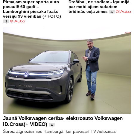
Pirmajam super sporta auto
Drošībai, ne sodiem - Igaunijā
pasaulē 60 gadi –
par mobilajiem radariem
Lamborghini piesaka īpašo
brīdinās ceļa zimes
12
versiju 99 vienībās (+ FOTO)
3
Jaunā Volkswagen cerība- elektroauto Volkswagen
ID.Cross(+ VIDEO)
4
Šoreiz atgriezīsimies Hamburgā, kur pavasarī TV Autoziņas