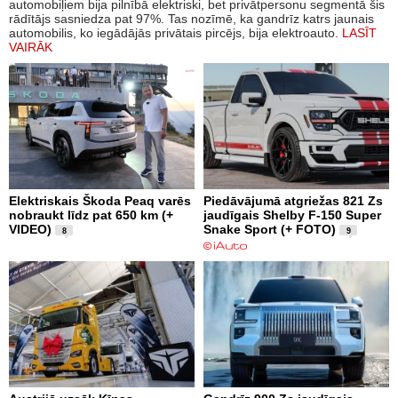
automobiļiem bija pilnībā elektriski, bet privātpersonu segmentā šis
rādītājs sasniedza pat 97%. Tas nozīmē, ka gandrīz katrs jaunais
automobilis, ko iegādājās privātais pircējs, bija elektroauto.
LASĪT
VAIRĀK
Elektriskais Škoda Peaq varēs
Piedāvājumā atgriežas 821 Zs
nobraukt līdz pat 650 km (+
jaudīgais Shelby F-150 Super
VIDEO)
Snake Sport (+ FOTO)
8
9