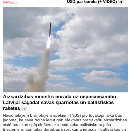
USD par barelu (+ VIDEO)
9
Aizsardzības ministrs norāda uz nepieciešamību
Latvijai sagādāt savas spārnotās un ballistiskās
raķetes
3
Nacionālajiem bruņotajiem spēkiem (NBS) jau tuvākajā laikā būs
jādomā, kā savā rīcībā iegūt gan efektīvas pretraķešu aizsardzības
sistēmas, kas spēj cīnīties ar ienaidnieka ballistisko raķešu
triecieniem, gan tālās darbības uzbrukuma ieročus - ballistiskās un