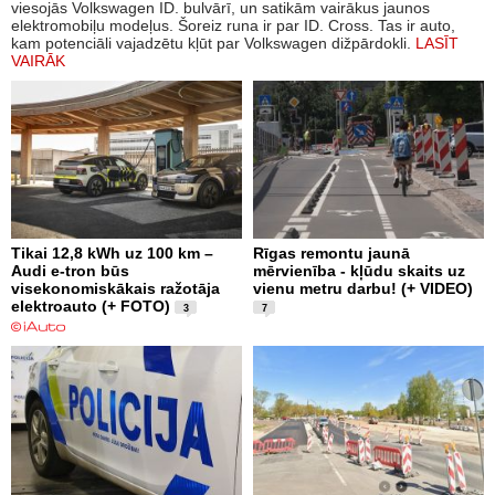
viesojās Volkswagen ID. bulvārī, un satikām vairākus jaunos
elektromobiļu modeļus. Šoreiz runa ir par ID. Cross. Tas ir auto,
kam potenciāli vajadzētu kļūt par Volkswagen dižpārdokli.
LASĪT
VAIRĀK
Tikai 12,8 kWh uz 100 km –
Rīgas remontu jaunā
Audi e-tron būs
mērvienība - kļūdu skaits uz
visekonomiskākais ražotāja
vienu metru darbu! (+ VIDEO)
elektroauto (+ FOTO)
3
7