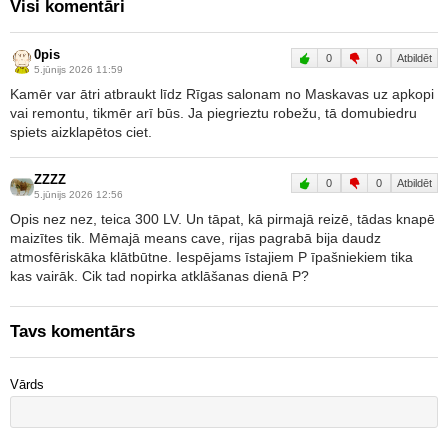
Visi komentāri
0pis
0
0
Atbildēt
5.jūnijs 2026 11:59
Kamēr var ātri atbraukt līdz Rīgas salonam no Maskavas uz apkopi
vai remontu, tikmēr arī būs. Ja piegrieztu robežu, tā domubiedru
spiets aizklapētos ciet.
ZZZZ
0
0
Atbildēt
5.jūnijs 2026 12:56
Opis nez nez, teica 300 LV. Un tāpat, kā pirmajā reizē, tādas knapē
maizītes tik. Mēmajā means cave, rijas pagrabā bija daudz
atmosfēriskāka klātbūtne. Iespējams īstajiem P īpašniekiem tika
kas vairāk. Cik tad nopirka atklāšanas dienā P?
Tavs komentārs
Vārds