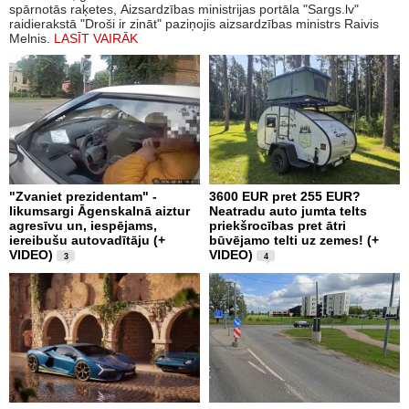
spārnotās raķetes, Aizsardzības ministrijas portāla "Sargs.lv"
raidierakstā "Droši ir zināt" paziņojis aizsardzības ministrs Raivis
Melnis.
LASĪT VAIRĀK
"Zvaniet prezidentam" -
3600 EUR pret 255 EUR?
likumsargi Āgenskalnā aiztur
Neatradu auto jumta telts
agresīvu un, iespējams,
priekšrocības pret ātri
iereibušu autovadītāju (+
būvējamo telti uz zemes! (+
VIDEO)
VIDEO)
3
4