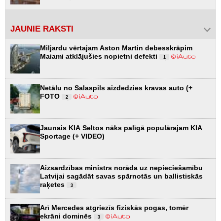
JAUNIE RAKSTI
Miljardu vērtajam Aston Martin debesskrāpim
Maiami atklājušies nopietni defekti
1
Netālu no Salaspils aizdedzies kravas auto (+
FOTO
2
Jaunais KIA Seltos nāks palīgā populārajam KIA
Sportage (+ VIDEO)
Aizsardzības ministrs norāda uz nepieciešamību
Latvijai sagādāt savas spārnotās un ballistiskās
raķetes
3
Arī Mercedes atgriezīs fiziskās pogas, tomēr
ekrāni dominēs
3