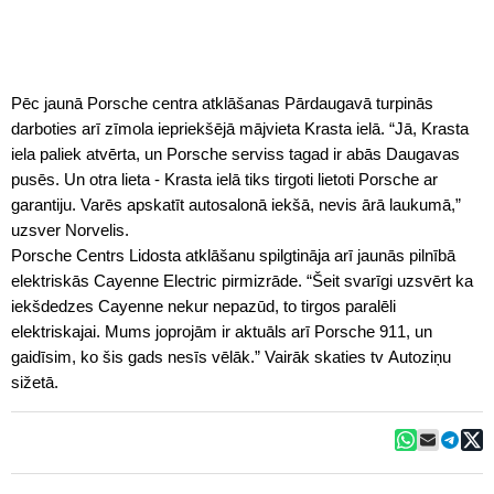
Pēc jaunā Porsche centra atklāšanas Pārdaugavā turpinās
darboties arī zīmola iepriekšējā mājvieta Krasta ielā. “Jā, Krasta
iela paliek atvērta, un Porsche serviss tagad ir abās Daugavas
pusēs. Un otra lieta - Krasta ielā tiks tirgoti lietoti Porsche ar
garantiju. Varēs apskatīt autosalonā iekšā, nevis ārā laukumā,”
uzsver Norvelis.
Porsche Centrs Lidosta atklāšanu spilgtināja arī jaunās pilnībā
elektriskās Cayenne Electric pirmizrāde. “Šeit svarīgi uzsvērt ka
iekšdedzes Cayenne nekur nepazūd, to tirgos paralēli
elektriskajai. Mums joprojām ir aktuāls arī Porsche 911, un
gaidīsim, ko šis gads nesīs vēlāk.” Vairāk skaties tv Autoziņu
sižetā.