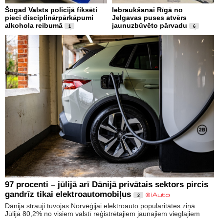
Šogad Valsts policijā fiksēti
Iebraukšanai Rīgā no
pieci disciplinārpārkāpumi
Jelgavas puses atvērs
alkohola reibumā
jaunuzbūvēto pārvadu
1
6
97 procenti – jūlijā arī Dānijā privātais sektors pircis
gandrīz tikai elektroautomobiļus
2
Dānija strauji tuvojas Norvēģijai elektroauto popularitātes ziņā.
Jūlijā 80,2% no visiem valstī reģistrētajiem jaunajiem vieglajiem