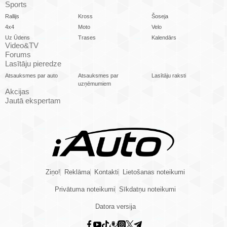
Sports
Rallijs
Kross
Šoseja
4x4
Moto
Velo
Uz Ūdens
Trases
Kalendārs
Video&TV
Forums
Lasītāju pieredze
Atsauksmes par auto
Atsauksmes par
Lasītāju raksti
uzņēmumiem
Akcijas
Jautā ekspertam
Ziņo!
Reklāma
Kontakti
Lietošanas noteikumi
Privātuma noteikumi
Sīkdatņu noteikumi
Datora versija