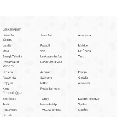
Sludinājumi
Lietoti Auto
Jauni Auto
Autonoma
Ziņas
Latvijā
Pasaulē
Izklaide
Moto
Velo
Uz Ūdens
Smagā Tehnika
Lauksaimniecība
Testi
Reklāmraksti
Redaktora Izvēle
Vīriem
Drošība
Avārijas
Policija
Akadēmija
Satiksme
Garāžā
Ceļojumi
Militāri
Autoklubi
Karte
Reakcijas tests
Tehnoloģijas
Enerģētika
Tālruņi
Datori&Portatīvie
Testi
Internets&App
Spēles
Foto&Video
TV&Cita Tehnika
Gadžeti
Dažādi