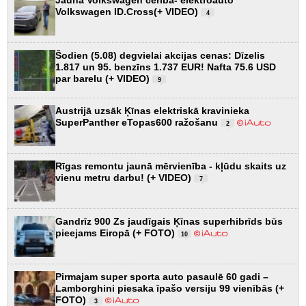
Volkswagen ID.Cross(+ VIDEO)
4
Šodien (5.08) degvielai akcijas cenas: Dīzelis
1.817 un 95. benzīns 1.737 EUR! Nafta 75.6 USD
par barelu (+ VIDEO)
9
Austrijā uzsāk Ķīnas elektriskā kravinieka
SuperPanther eTopas600 ražošanu
2
Rīgas remontu jaunā mērvienība - kļūdu skaits uz
vienu metru darbu! (+ VIDEO)
7
Gandrīz 900 Zs jaudīgais Ķīnas superhibrīds būs
pieejams Eiropā (+ FOTO)
10
Pirmajam super sporta auto pasaulē 60 gadi –
Lamborghini piesaka īpašo versiju 99 vienībās (+
FOTO)
3