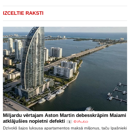
IZCELTIE RAKSTI
Miljardu vērtajam Aston Martin debesskrāpim Maiami
atklājušies nopietni defekti
1
Dzīvokļi šajos luksusa apartamentos maksā miljonus, taču īpašnieki