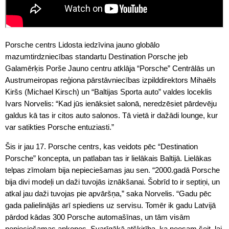
Porsche centrs Lidosta iedzīvina jauno globālo
mazumtirdzniecības standartu Destination Porsche jeb
Galamērķis Porše Jauno centru atklāja “Porsche” Centrālās un
Austrumeiropas reģiona pārstāvniecības izpilddirektors Mihaēls
Kiršs (Michael Kirsch) un “Baltijas Sporta auto” valdes loceklis
Ivars Norvelis: “Kad jūs ienāksiet salonā, neredzēsiet pārdevēju
galdus kā tas ir citos auto salonos. Tā vietā ir dažādi lounge, kur
var satikties Porsche entuziasti.”
Šis ir jau 17. Porsche centrs, kas veidots pēc “Destination
Porsche” koncepta, un patlaban tas ir lielākais Baltijā. Lielākas
telpas zīmolam bija nepieciešamas jau sen. “2000.gadā Porsche
bija divi modeļi un daži tuvojās iznākšanai. Šobrīd to ir septiņi, un
atkal jau daži tuvojas pie apvāršņa,” saka Norvelis. “Gadu pēc
gada palielinājās arī spiediens uz servisu. Tomēr ik gadu Latvijā
pārdod kādas 300 Porsche automašīnas, un tām visām
nepieciešamas apkopes. Svarīgākā atšķirība, ka neesam šeit, lai