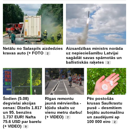
Netālu no Salaspils aizdedzies
Aizsardzības ministrs norāda
Š
kravas auto (+ FOTO
uz nepieciešamību Latvijai
p
2
sagādāt savas spārnotās un
a
ballistiskās raķetes
3
J
Šodien (5.08)
Rīgas remontu
Pēc postošās
V
degvielai akcijas
jaunā mērvienība -
krusas Saulkrastu
N
cenas: Dīzelis 1.817
kļūdu skaits uz
pusē – desmitiem
p
un 95. benzīns
vienu metru darbu!
bojātu automašīnu
B
1.737 EUR! Nafta
(+ VIDEO)
un zaudējumi ap
s
7
75.6 USD par barelu
100 000 eiro
t
2
(+ VIDEO)
9