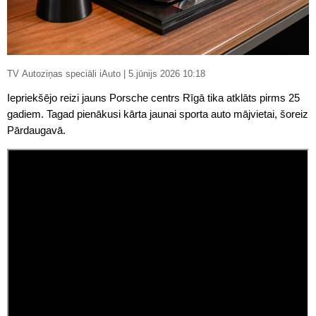
TV Autoziņas speciāli iAuto | 5.jūnijs 2026 10:18
Iepriekšējo reizi jauns Porsche centrs Rīgā tika atklāts pirms 25
gadiem. Tagad pienākusi kārta jaunai sporta auto mājvietai, šoreiz
Pārdaugavā.