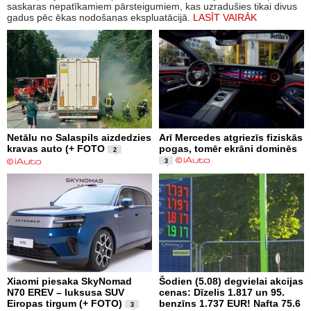
saskaras nepatīkamiem pārsteigumiem, kas uzradušies tikai divus
gadus pēc ēkas nodošanas ekspluatācijā.
LASĪT VAIRĀK
Netālu no Salaspils aizdedzies
Arī Mercedes atgriezīs fiziskās
kravas auto (+ FOTO
pogas, tomēr ekrāni dominēs
2
3
Xiaomi piesaka SkyNomad
Šodien (5.08) degvielai akcijas
N70 EREV – luksusa SUV
cenas: Dīzelis 1.817 un 95.
Eiropas tirgum (+ FOTO)
benzīns 1.737 EUR! Nafta 75.6
3