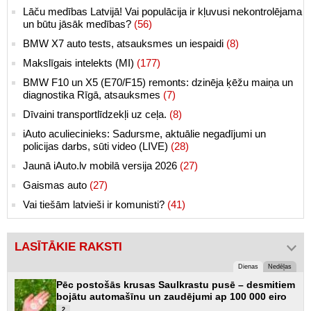
Lāču medības Latvijā! Vai populācija ir kļuvusi nekontrolējama
un būtu jāsāk medības?
(56)
BMW X7 auto tests, atsauksmes un iespaidi
(8)
Makslīgais intelekts (MI)
(177)
BMW F10 un X5 (E70/F15) remonts: dzinēja ķēžu maiņa un
diagnostika Rīgā, atsauksmes
(7)
Dīvaini transportlīdzekļi uz ceļa.
(8)
iAuto aculiecinieks: Sadursme, aktuālie negadījumi un
policijas darbs, sūti video (LIVE)
(28)
Jaunā iAuto.lv mobilā versija 2026
(27)
Gaismas auto
(27)
Vai tiešām latvieši ir komunisti?
(41)
LASĪTĀKIE RAKSTI
Dienas
Nedēļas
Pēc postošās krusas Saulkrastu pusē – desmitiem
bojātu automašīnu un zaudējumi ap 100 000 eiro
2