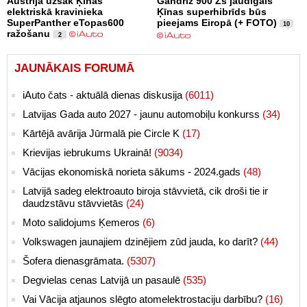
Austrijā uzsāk Ķīnas
Gandrīz 900 Zs jaudīgais
elektriskā kravinieka
Ķīnas superhibrīds būs
SuperPanther eTopas600
pieejams Eiropā (+ FOTO)
10
ražošanu
2
JAUNĀKAIS FORUMĀ
iAuto čats - aktuālā dienas diskusija
(6011)
Latvijas Gada auto 2027 - jaunu automobiļu konkurss
(34)
Kārtējā avārija Jūrmalā pie Circle K
(17)
Krievijas iebrukums Ukrainā!
(9034)
Vācijas ekonomiskā norieta sākums - 2024.gads
(48)
Latvijā sadeg elektroauto biroja stāvvietā, cik droši tie ir
daudzstāvu stāvvietās
(24)
Moto salidojums Ķemeros
(6)
Volkswagen jaunajiem dzinējiem zūd jauda, ko darīt?
(44)
Šofera dienasgrāmata.
(5307)
Degvielas cenas Latvijā un pasaulē
(535)
Vai Vācija atjaunos slēgto atomelektrostaciju darbību?
(16)