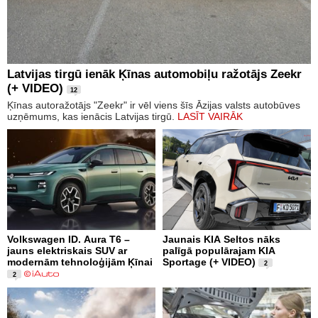
Latvijas tirgū ienāk Ķīnas automobiļu ražotājs Zeekr
(+ VIDEO)
12
Ķīnas autoražotājs "Zeekr" ir vēl viens šīs Āzijas valsts autobūves
uzņēmums, kas ienācis Latvijas tirgū.
LASĪT VAIRĀK
Volkswagen ID. Aura T6 –
Jaunais KIA Seltos nāks
jauns elektriskais SUV ar
palīgā populārajam KIA
modernām tehnoloģijām Ķīnai
Sportage (+ VIDEO)
2
2