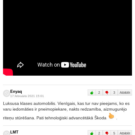
Enyaq
2
3
Atbildēt
17.februāris 2021 15:01
Luksusa klases automobilis. Vienīgais, kas tur nav pieejams, ko es
varu iedomāties ir pneimopiekare, nakts redzamība, aizmugurējo
riteņu stūrēšana. Pati tehnoloģiski advancētākā Škoda
.
LMT
2
5
Atbildēt