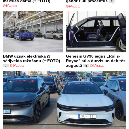
mākslas darbā (+ FOTO)
gandrīz 30 procentus
2
BMW uzsāk elektriskā i3
Genesis GV90 iegūs „Rolls-
sērijveida ražošanu (+ FOTO)
Royce” stila durvis un debitēs
augustā
7
5