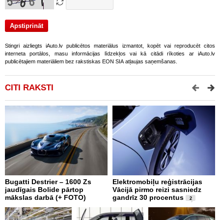
Stingri aizliegts iAuto.lv publicētos materiālus izmantot, kopēt vai reproducēt citos
interneta portālos, masu informācijas līdzekļos vai kā citādi rīkoties ar iAuto.lv
publicētajiem materiāliem bez rakstiskas EON SIA atļaujas saņemšanas.
CITI RAKSTI
Bugatti Destrier – 1600 Zs
Elektromobiļu reģistrācijas
N
jaudīgais Bolide pārtop
Vācijā pirmo reizi sasniedz
C
mākslas darbā (+ FOTO)
gandrīz 30 procentus
t
2