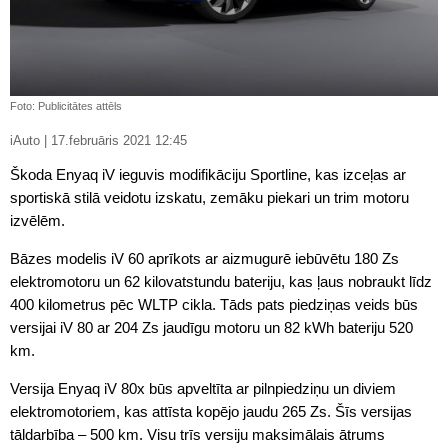
Foto: Publicitātes attēls
iAuto | 17.februāris 2021 12:45
Škoda Enyaq iV ieguvis modifikāciju Sportline, kas izceļas ar
sportiskā stilā veidotu izskatu, zemāku piekari un trim motoru
izvēlēm.
Bāzes modelis iV 60 aprīkots ar aizmugurē iebūvētu 180 Zs
elektromotoru un 62 kilovatstundu bateriju, kas ļaus nobraukt līdz
400 kilometrus pēc WLTP cikla. Tāds pats piedziņas veids būs
versijai iV 80 ar 204 Zs jaudīgu motoru un 82 kWh bateriju 520
km.
Versija Enyaq iV 80x būs apveltīta ar pilnpiedziņu un diviem
elektromotoriem, kas attīsta kopējo jaudu 265 Zs. Šīs versijas
tāldarbība – 500 km. Visu trīs versiju maksimālais ātrums