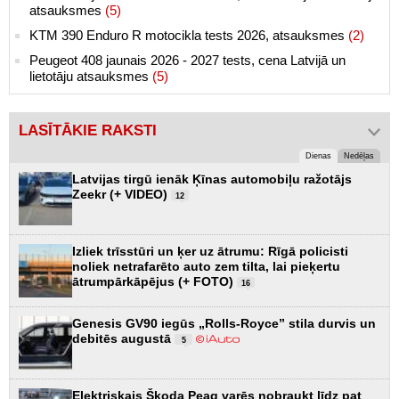
atsauksmes
(5)
KTM 390 Enduro R motocikla tests 2026, atsauksmes
(2)
Peugeot 408 jaunais 2026 - 2027 tests, cena Latvijā un
lietotāju atsauksmes
(5)
LASĪTĀKIE RAKSTI
Dienas
Nedēļas
Latvijas tirgū ienāk Ķīnas automobiļu ražotājs
Zeekr (+ VIDEO)
12
Izliek trīsstūri un ķer uz ātrumu: Rīgā policisti
noliek netrafarēto auto zem tilta, lai pieķertu
ātrumpārkāpējus (+ FOTO)
16
Genesis GV90 iegūs „Rolls-Royce” stila durvis un
debitēs augustā
5
Elektriskais Škoda Peaq varēs nobraukt līdz pat