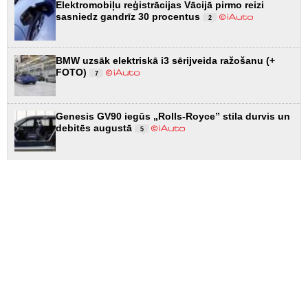
Elektromobiļu reģistrācijas Vācijā pirmo reizi
sasniedz gandrīz 30 procentus
2
BMW uzsāk elektriskā i3 sērijveida ražošanu (+
FOTO)
7
Genesis GV90 iegūs „Rolls-Royce” stila durvis un
debitēs augustā
5