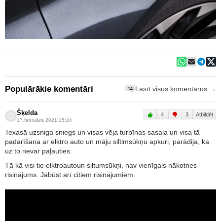
Populārākie komentāri
Lasīt visus komentārus →
14
Šķelda
4
3
Atbildēt
17.februāris 2021 15:24
Texasā uzsniga sniegs un visas vēja turbīnas sasala un visa tā
padarīšana ar elktro auto un māju siltimsūkņu apkuri, parādija, ka
uz to nevar paļauties.
Tā kā visi tie elktroautoun siltumsūkņi, nav vienīgais nākotnes
risinājums. Jābūst arī citiem risinājumiem.