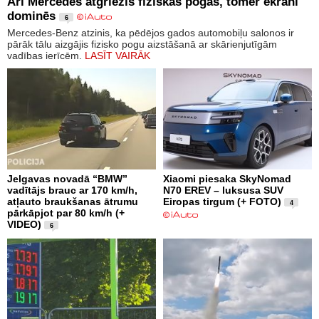
Arī Mercedes atgriezīs fiziskās pogas, tomēr ekrāni
dominēs
6
Mercedes-Benz atzinis, ka pēdējos gados automobiļu salonos ir
pārāk tālu aizgājis fizisko pogu aizstāšanā ar skārienjutīgām
vadības ierīcēm.
LASĪT VAIRĀK
Jelgavas novadā “BMW”
Xiaomi piesaka SkyNomad
vadītājs brauc ar 170 km/h,
N70 EREV – luksusa SUV
atļauto braukšanas ātrumu
Eiropas tirgum (+ FOTO)
4
pārkāpjot par 80 km/h (+
VIDEO)
6