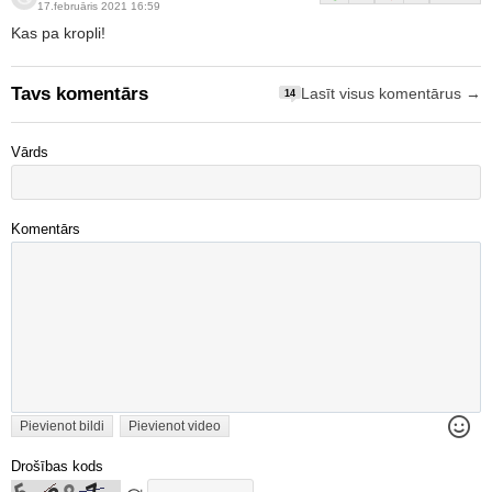
17.februāris 2021 16:59
Kas pa kropli!
Tavs komentārs
Lasīt visus komentārus →
14
Vārds
Komentārs
Pievienot bildi
Pievienot video
Drošības kods