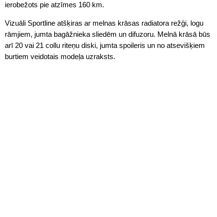
ierobežots pie atzīmes 160 km.
Vizuāli Sportline atšķiras ar melnas krāsas radiatora režģi, logu
rāmjiem, jumta bagāžnieka sliedēm un difuzoru. Melnā krāsā būs
arī 20 vai 21 collu riteņu diski, jumta spoileris un no atsevišķiem
burtiem veidotais modeļa uzraksts.