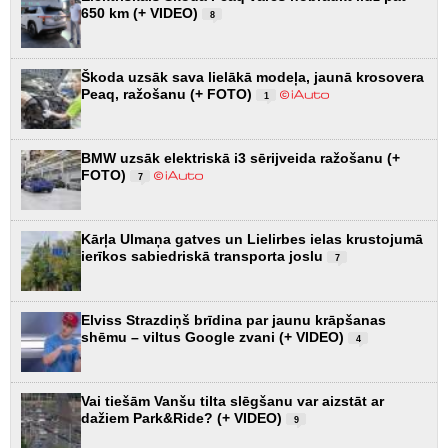
650 km (+ VIDEO)
8
Škoda uzsāk sava lielākā modeļa, jaunā krosovera
Peaq, ražošanu (+ FOTO)
1
BMW uzsāk elektriskā i3 sērijveida ražošanu (+
FOTO)
7
Kārļa Ulmaņa gatves un Lielirbes ielas krustojumā
ierīkos sabiedriskā transporta joslu
7
Elviss Strazdiņš brīdina par jaunu krāpšanas
shēmu – viltus Google zvani (+ VIDEO)
4
Vai tiešām Vanšu tilta slēgšanu var aizstāt ar
dažiem Park&Ride? (+ VIDEO)
9