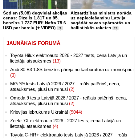
Šodien (5.08) degvielai akcijas
Aizsardzības ministrs norāda
cenas: Dīzelis 1.817 un 95.
uz nepieciešamību Latvijai
benzīns 1.737 EUR! Nafta 75.6
sagādāt savas spārnotās un
USD par barelu (+ VIDEO)
ballistiskās raķetes
9
12
JAUNĀKAIS FORUMĀ
Toyota Hilux elektroauto 2026 - 2027 tests, cena Latvijā un
lietotāju atsauksmes
(13)
Audi 80 B3 1.8S benzīns pāreja no karburatora uz monošprici
(3)
MG S9 tests Latvijā 2026 / 2027 – reāls patēriņš, cena,
atsauksmes, plusi un mīnusi
(2)
Omoda 9 tests Latvijā 2026 / 2027 - reālais patēriņš, cena,
atsauksmes, plusi un mīnusi
(2)
Krievijas iebrukums Ukrainā!
(9044)
Zeekr 7X elektroauto 2026 - 2027 tests, cena Latvijā un
lietotāju atsauksmes
(4)
Toyota C-HR+ elektroauto tests Latvijā 2026 / 2027 – reāls