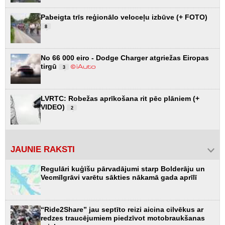
Pabeigta trīs reģionālo veloceļu izbūve (+ FOTO)
8
No 66 000 eiro - Dodge Charger atgriežas Eiropas
tirgū
3
LVRTC: Robežas aprīkošana rit pēc plāniem (+
VIDEO)
2
JAUNIE RAKSTI
Regulāri kuģīšu pārvadājumi starp Bolderāju un
Vecmīlgrāvi varētu sākties nākamā gada aprīlī
“Ride2Share” jau septīto reizi aicina cilvēkus ar
redzes traucējumiem piedzīvot motobraukšanas