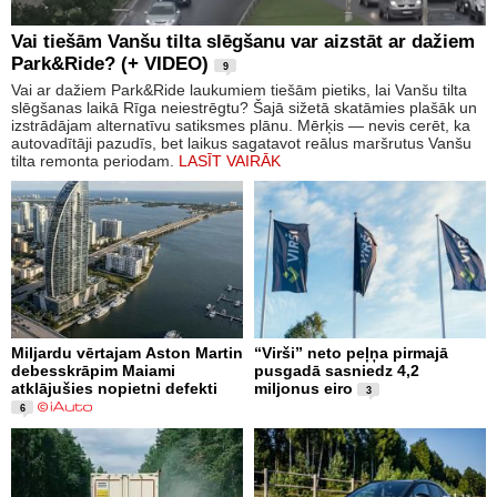
Vai tiešām Vanšu tilta slēgšanu var aizstāt ar dažiem
Park&Ride? (+ VIDEO)
9
Vai ar dažiem Park&Ride laukumiem tiešām pietiks, lai Vanšu tilta
slēgšanas laikā Rīga neiestrēgtu? Šajā sižetā skatāmies plašāk un
izstrādājam alternatīvu satiksmes plānu. Mērķis — nevis cerēt, ka
autovadītāji pazudīs, bet laikus sagatavot reālus maršrutus Vanšu
tilta remonta periodam.
LASĪT VAIRĀK
Miljardu vērtajam Aston Martin
“Virši” neto peļņa pirmajā
debesskrāpim Maiami
pusgadā sasniedz 4,2
atklājušies nopietni defekti
miljonus eiro
3
6