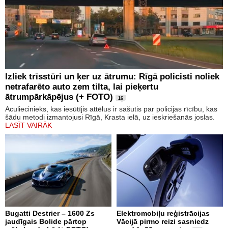
Izliek trīsstūri un ķer uz ātrumu: Rīgā policisti noliek
netrafarēto auto zem tilta, lai pieķertu
ātrumpārkāpējus (+ FOTO)
16
Aculiecinieks, kas iesūtījis attēlus ir sašutis par policijas rīcību, kas
šādu metodi izmantojusi Rīgā, Krasta ielā, uz ieskriešanās joslas.
LASĪT VAIRĀK
Bugatti Destrier – 1600 Zs
Elektromobiļu reģistrācijas
jaudīgais Bolide pārtop
Vācijā pirmo reizi sasniedz