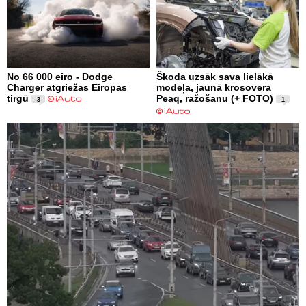
No 66 000 eiro - Dodge
Škoda uzsāk sava lielākā
Charger atgriežas Eiropas
modeļa, jaunā krosovera
tirgū
Peaq, ražošanu (+ FOTO)
3
1