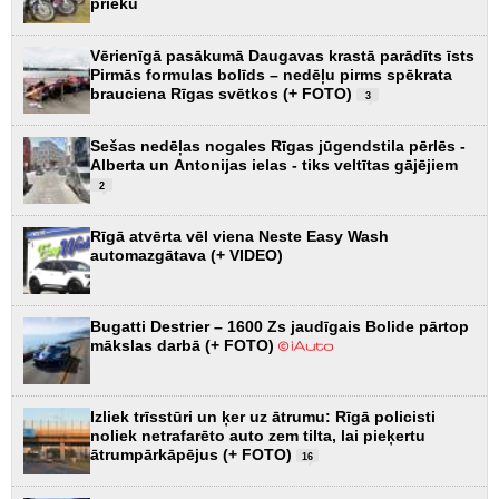
prieku
Vērienīgā pasākumā Daugavas krastā parādīts īsts
Pirmās formulas bolīds – nedēļu pirms spēkrata
brauciena Rīgas svētkos (+ FOTO)
3
Sešas nedēļas nogales Rīgas jūgendstila pērlēs -
Alberta un Antonijas ielas - tiks veltītas gājējiem
2
Rīgā atvērta vēl viena Neste Easy Wash
automazgātava (+ VIDEO)
Bugatti Destrier – 1600 Zs jaudīgais Bolide pārtop
mākslas darbā (+ FOTO)
Izliek trīsstūri un ķer uz ātrumu: Rīgā policisti
noliek netrafarēto auto zem tilta, lai pieķertu
ātrumpārkāpējus (+ FOTO)
16