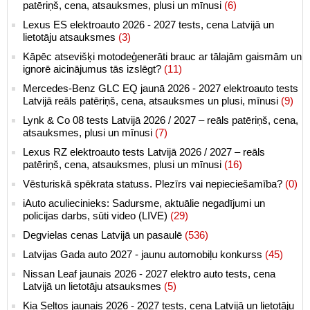
patēriņš, cena, atsauksmes, plusi un mīnusi
(6)
Lexus ES elektroauto 2026 - 2027 tests, cena Latvijā un
lietotāju atsauksmes
(3)
Kāpēc atsevišķi motodeģenerāti brauc ar tālajām gaismām un
ignorē aicinājumus tās izslēgt?
(11)
Mercedes-Benz GLC EQ jaunā 2026 - 2027 elektroauto tests
Latvijā reāls patēriņš, cena, atsauksmes un plusi, mīnusi
(9)
Lynk & Co 08 tests Latvijā 2026 / 2027 – reāls patēriņš, cena,
atsauksmes, plusi un mīnusi
(7)
Lexus RZ elektroauto tests Latvijā 2026 / 2027 – reāls
patēriņš, cena, atsauksmes, plusi un mīnusi
(16)
Vēsturiskā spēkrata statuss. Plezīrs vai nepieciešamība?
(0)
iAuto aculiecinieks: Sadursme, aktuālie negadījumi un
policijas darbs, sūti video (LIVE)
(29)
Degvielas cenas Latvijā un pasaulē
(536)
Latvijas Gada auto 2027 - jaunu automobiļu konkurss
(45)
Nissan Leaf jaunais 2026 - 2027 elektro auto tests, cena
Latvijā un lietotāju atsauksmes
(5)
Kia Seltos jaunais 2026 - 2027 tests, cena Latvijā un lietotāju