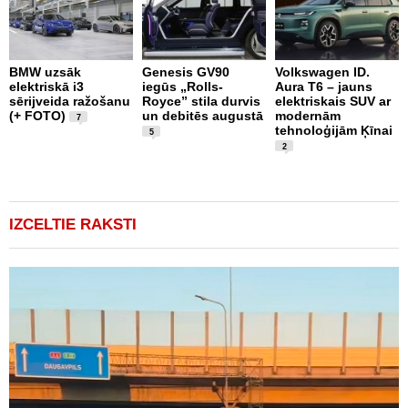
BMW uzsāk
Genesis GV90
Volkswagen ID.
M
elektriskā i3
iegūs „Rolls-
Aura T6 – jauns
A
sērijveida ražošanu
Royce” stila durvis
elektriskais SUV ar
d
(+ FOTO)
un debitēs augustā
modernām
M
7
tehnoloģijām Ķīnai
n
5
2
IZCELTIE RAKSTI