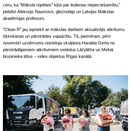
ceru, ka “Māksla rūpēties” kļūs par ikdienas nepieciešamību,”
piebilst Aleksejs Naumovs, gleznotājs un Latvijas Mākslas
akadēmijas profesors.
“Clean R” jau iepriekš ar mākslas darbiem aktualizējis atkritumu
šķirošanas un pārstrādes vajadzību. Tā, piemēram, pērn
novembrī uzņēmums novietoja skulptora Haralda Gerta no
pārstrādājamiem atkritumiem veidotus Lāčplēša un Melnā
bruņinieka tēlus – vides objektus Rīgas kanālā.