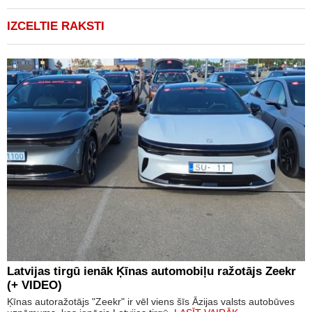
IZCELTIE RAKSTI
Latvijas tirgū ienāk Ķīnas automobiļu ražotājs Zeekr
(+ VIDEO)
Ķīnas autoražotājs "Zeekr" ir vēl viens šīs Āzijas valsts autobūves