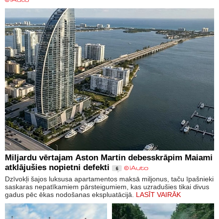
Miljardu vērtajam Aston Martin debesskrāpim Maiami
atklājušies nopietni defekti
6
Dzīvokļi šajos luksusa apartamentos maksā miljonus, taču īpašnieki
saskaras nepatīkamiem pārsteigumiem, kas uzradušies tikai divus
gadus pēc ēkas nodošanas ekspluatācijā.
LASĪT VAIRĀK