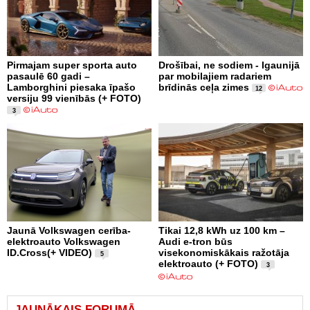
Pirmajam super sporta auto
Drošībai, ne sodiem - Igaunijā
pasaulē 60 gadi –
par mobilajiem radariem
Lamborghini piesaka īpašo
brīdinās ceļa zimes
12
versiju 99 vienībās (+ FOTO)
3
Jaunā Volkswagen cerība-
Tikai 12,8 kWh uz 100 km –
elektroauto Volkswagen
Audi e-tron būs
ID.Cross(+ VIDEO)
visekonomiskākais ražotāja
5
elektroauto (+ FOTO)
3
JAUNĀKAIS FORUMĀ