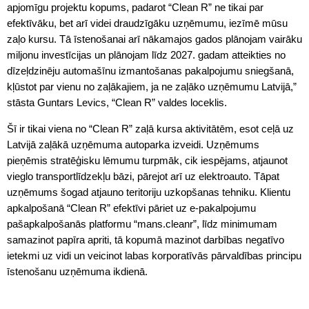
apjomīgu projektu kopums, padarot “Clean R” ne tikai par
efektīvāku, bet arī videi draudzīgāku uzņēmumu, iezīmē mūsu
zaļo kursu. Tā īstenošanai arī nākamajos gados plānojam vairāku
miljonu investīcijas un plānojam līdz 2027. gadam atteikties no
dīzeļdzinēju automašīnu izmantošanas pakalpojumu sniegšanā,
kļūstot par vienu no zaļākajiem, ja ne zaļāko uzņēmumu Latvijā,”
stāsta Guntars Levics, “Clean R” valdes loceklis.
Šī ir tikai viena no “Clean R” zaļā kursa aktivitātēm, esot ceļā uz
Latvijā zaļākā uzņēmuma autoparka izveidi. Uzņēmums
pieņēmis stratēģisku lēmumu turpmāk, cik iespējams, atjaunot
vieglo transportlīdzekļu bāzi, pārejot arī uz elektroauto. Tāpat
uzņēmums šogad atjauno teritoriju uzkopšanas tehniku. Klientu
apkalpošanā “Clean R” efektīvi pāriet uz e-pakalpojumu
pašapkalpošanās platformu “mans.cleanr”, līdz minimumam
samazinot papīra apriti, tā kopumā mazinot darbības negatīvo
ietekmi uz vidi un veicinot labas korporatīvās pārvaldības principu
īstenošanu uzņēmuma ikdienā.