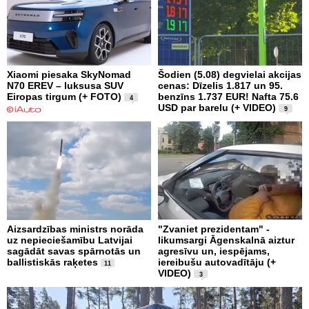
Xiaomi piesaka SkyNomad
Šodien (5.08) degvielai akcijas
N70 EREV – luksusa SUV
cenas: Dīzelis 1.817 un 95.
Eiropas tirgum (+ FOTO)
benzīns 1.737 EUR! Nafta 75.6
4
USD par barelu (+ VIDEO)
9
Aizsardzības ministrs norāda
"Zvaniet prezidentam" -
uz nepieciešamību Latvijai
likumsargi Āgenskalnā aiztur
sagādāt savas spārnotās un
agresīvu un, iespējams,
ballistiskās raķetes
iereibušu autovadītāju (+
11
VIDEO)
3