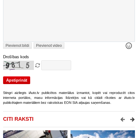
Pievienot bildi
Pievienot video
Drošības kods
Stingri aizliegts iAuto.lv publicētos materiālus izmantot, kopēt vai reproducēt citos
interneta portālos, masu informācijas līdzekļos vai kā citādi rīkoties ar iAuto.lv
publicētajiem materiāliem bez rakstiskas EON SIA atļaujas saņemšanas.
CITI RAKSTI