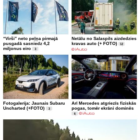
“Virši” neto peļņa pirmajā
Netālu no Salaspils aizdedzies
pusgadā sasniedz 4,2
kravas auto (+ FOTO)
12
miljonus eiro
3
Fotogalerija: Jaunais Subaru
Arī Mercedes atgriezīs fiziskās
Uncharted (+FOTO)
pogas, tomēr ekrāni dominēs
3
6