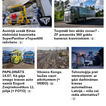
Austrijā uzsāk Ķīnas
Turpmāk bez aklās zonas? -
B
elektriskā kravinieka
ZF prezentēs 360 grādu
d
SuperPanther eTopas600
kameras kraviniekiem
N
6
ražošanu
2
PAPILDINĀTS
Vilciens Kongo
Tehnoloģija pret
A
14.07; Kā gāja
laužas cauri
stereotipiem: ar
i
smago kravas auto
atkritumiem (+
gāzi darbināmas
a
saietā Engurē
VIDEO)
kravas
13
k
Zvejnieksvētkos 11.
automašīnas
k
jūlijā (+ FOTO)
Latvijā – niša vai
8
reāla alternatīva?
2