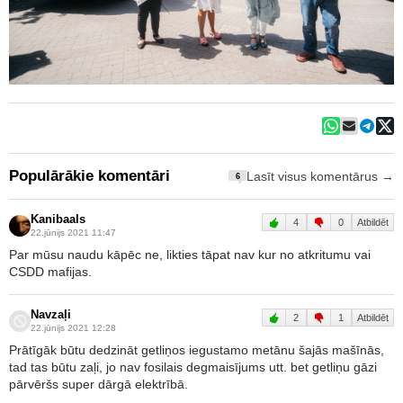
Populārākie komentāri
Lasīt visus komentārus →
6
Kanibaals
4
0
Atbildēt
22.jūnijs 2021 11:47
Par mūsu naudu kāpēc ne, likties tāpat nav kur no atkritumu vai
CSDD mafijas.
Navzaļi
2
1
Atbildēt
22.jūnijs 2021 12:28
Prātīgāk būtu dedzināt getliņos iegustamo metānu šajās mašīnās,
tad tas būtu zaļi, jo nav fosilais degmaisījums utt. bet getliņu gāzi
pārvēršs super dārgā elektrībā.