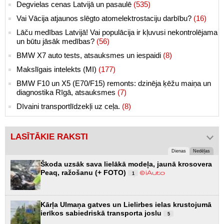
Degvielas cenas Latvijā un pasaulē
(535)
Vai Vācija atjaunos slēgto atomelektrostaciju darbību?
(16)
Lāču medības Latvijā! Vai populācija ir kļuvusi nekontrolējama
un būtu jāsāk medības?
(56)
BMW X7 auto tests, atsauksmes un iespaidi
(8)
Makslīgais intelekts (MI)
(177)
BMW F10 un X5 (E70/F15) remonts: dzinēja ķēžu maiņa un
diagnostika Rīgā, atsauksmes
(7)
Dīvaini transportlīdzekļi uz ceļa.
(8)
LASĪTĀKIE RAKSTI
Dienas
Nedēļas
Škoda uzsāk sava lielākā modeļa, jaunā krosovera
Peaq, ražošanu (+ FOTO)
1
Kārļa Ulmaņa gatves un Lielirbes ielas krustojumā
ierīkos sabiedriskā transporta joslu
5