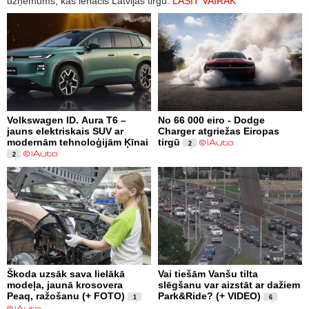
uzņēmums, kas ienācis Latvijas tirgū.
LASĪT VAIRĀK
Volkswagen ID. Aura T6 –
No 66 000 eiro - Dodge
jauns elektriskais SUV ar
Charger atgriežas Eiropas
modernām tehnoloģijām Ķīnai
tirgū
2
2
Škoda uzsāk sava lielākā
Vai tiešām Vanšu tilta
modeļa, jaunā krosovera
slēgšanu var aizstāt ar dažiem
Peaq, ražošanu (+ FOTO)
Park&Ride? (+ VIDEO)
1
6