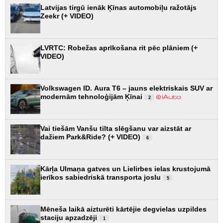
Latvijas tirgū ienāk Ķīnas automobiļu ražotājs
Zeekr (+ VIDEO)
LVRTC: Robežas aprīkošana rit pēc plāniem (+
VIDEO)
Volkswagen ID. Aura T6 – jauns elektriskais SUV ar
modernām tehnoloģijām Ķīnai
2
Vai tiešām Vanšu tilta slēgšanu var aizstāt ar
dažiem Park&Ride? (+ VIDEO)
6
Kārļa Ulmaņa gatves un Lielirbes ielas krustojumā
ierīkos sabiedriskā transporta joslu
5
Mēneša laikā aizturēti kārtējie degvielas uzpildes
staciju apzadzēji
1