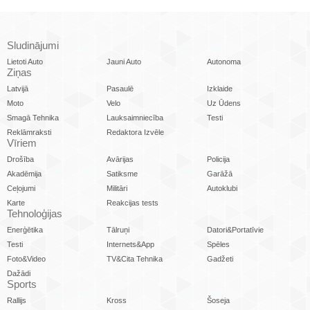
Sludinājumi
Lietoti Auto
Jauni Auto
Autonoma
Ziņas
Latvijā
Pasaulē
Izklaide
Moto
Velo
Uz Ūdens
Smagā Tehnika
Lauksaimniecība
Testi
Reklāmraksti
Redaktora Izvēle
Vīriem
Drošība
Avārijas
Policija
Akadēmija
Satiksme
Garāžā
Ceļojumi
Militāri
Autoklubi
Karte
Reakcijas tests
Tehnoloģijas
Enerģētika
Tālruņi
Datori&Portatīvie
Testi
Internets&App
Spēles
Foto&Video
TV&Cita Tehnika
Gadžeti
Dažādi
Sports
Rallijs
Kross
Šoseja