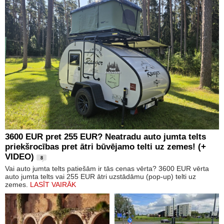
3600 EUR pret 255 EUR? Neatradu auto jumta telts
priekšrocības pret ātri būvējamo telti uz zemes! (+
VIDEO)
8
Vai auto jumta telts patiešām ir tās cenas vērta? 3600 EUR vērta
auto jumta telts vai 255 EUR ātri uzstādāmu (pop-up) telti uz
zemes.
LASĪT VAIRĀK