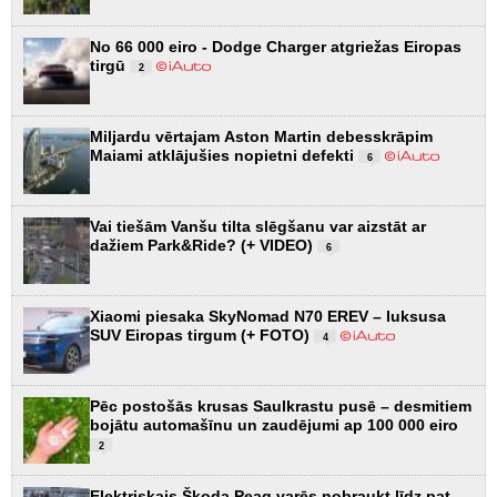
No 66 000 eiro - Dodge Charger atgriežas Eiropas
tirgū
2
Miljardu vērtajam Aston Martin debesskrāpim
Maiami atklājušies nopietni defekti
6
Vai tiešām Vanšu tilta slēgšanu var aizstāt ar
dažiem Park&Ride? (+ VIDEO)
6
Xiaomi piesaka SkyNomad N70 EREV – luksusa
SUV Eiropas tirgum (+ FOTO)
4
Pēc postošās krusas Saulkrastu pusē – desmitiem
bojātu automašīnu un zaudējumi ap 100 000 eiro
2
Elektriskais Škoda Peaq varēs nobraukt līdz pat