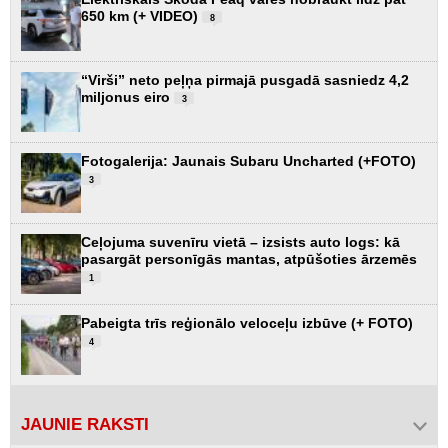
650 km (+ VIDEO)
8
“Virši” neto peļņa pirmajā pusgadā sasniedz 4,2
miljonus eiro
3
Fotogalerija: Jaunais Subaru Uncharted (+FOTO)
3
Ceļojuma suvenīru vietā – izsists auto logs: kā
pasargāt personīgās mantas, atpūšoties ārzemēs
1
Pabeigta trīs reģionālo veloceļu izbūve (+ FOTO)
4
JAUNIE RAKSTI