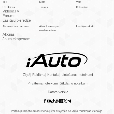
4x4
Moto
Velo
Uz Ūdens
Trases
Kalendārs
Video&TV
Forums
Lasītāju pieredze
Atsauksmes par auto
Atsauksmes par
Lasītāju raksti
uzņēmumiem
Akcijas
Jautā ekspertam
Ziņo!
Reklāma
Kontakti
Lietošanas noteikumi
Privātuma noteikumi
Sīkdatņu noteikumi
Datora versija
Portālā publicētie autoru viedokļi var atšķirties no iAuto redakcijas viedokļa.