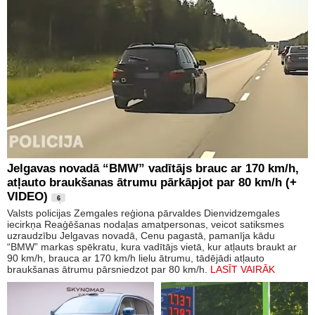
Jelgavas novadā “BMW” vadītājs brauc ar 170 km/h,
atļauto braukšanas ātrumu pārkāpjot par 80 km/h (+
VIDEO)
6
Valsts policijas Zemgales reģiona pārvaldes Dienvidzemgales
iecirkņa Reaģēšanas nodaļas amatpersonas, veicot satiksmes
uzraudzību Jelgavas novadā, Cenu pagastā, pamanīja kādu
“BMW” markas spēkratu, kura vadītājs vietā, kur atļauts braukt ar
90 km/h, brauca ar 170 km/h lielu ātrumu, tādējādi atļauto
braukšanas ātrumu pārsniedzot par 80 km/h.
LASĪT VAIRĀK