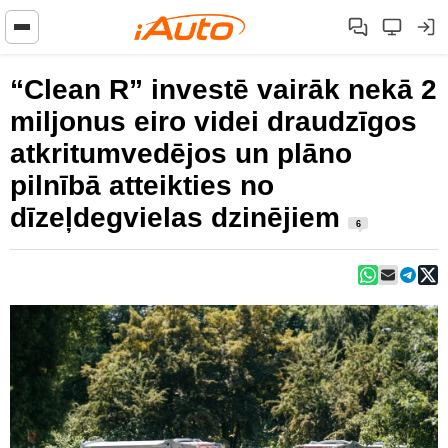
“Clean R” investē vairāk nekā 2
miljonus eiro videi draudzīgos
atkritumvedējos un plāno
pilnībā atteikties no
dīzeļdegvielas dzinējiem
6