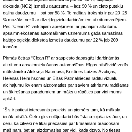
dioksīda (NO2) izmešu daudzumu – līdz 90 % un cieto putekļu
daļiņu daudzumu – pat par 98 %. To radītais troksnis ir par 20–25
% mazāks nekā ar dīzeļdegvielu darbināmiem atkritumvedējiem.
Pēc “Clean R” veiktajiem aprēķiniem, ar jaunajām atkritumu
apsaimniekošanas automašīnām uzņēmums gadā samazinās
kaitīgo oglekļa dioksīda izmešu daudzumu par 22 % jeb 209
tonnām.
Pirmās četras “Clean R” ar saspiesto dabasgāzi darbināmās
atkritumu apsaimniekošanas automašīnas Rīgas pilsētvidē vedīs
mākslinieku Alekseja Naumova, Kristīnes Luīzes Avotiņas,
Helēnas Heinrihsones un Elitas Patmalnieces radītu vizuālu
aicinājumu ikvienam aizdomāties par saviem atkritumu radīšanas
un šķirošanas paradumiem un mākslu rūpēties par vidi mums
apkārt.
“Šis ir patiesi interesants projekts un piemērs tam, kā māksla
ienāk pilsētā. Četru gleznotāju darbi būs īsta ceļojoša izstāde, un
ceru, ka cilvēki ne tikai priecāsies par krāsainām braucošām
mašīnām, bet arī aizdomāsies par vidi, kādā dzīvo. No tiesas