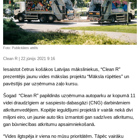
Foto: Publicitātes attēls
Clean R | 22.jūnijs 2021 9:16
Iesaistot četrus košākos Latvijas māksliniekus, “Clean R”
prezentējis jaunu vides mākslas projektu “Māksla rūpēties” un
pavēstījis par uzņēmuma zaļo kursu.
Šogad “Clean R” papildinās uzņēmuma autoparku ar kopumā 11
videi draudzīgiem ar saspiesto dabasgāzi (CNG) darbināmiem
atkritumvedējiem. Kopējie ieguldījumi projektā ir vairāk nekā divi
miljoni eiro, un jaunie auto tiks izmantoti gan sadzīves atkritumu,
gan būvniecības atkritumu apsaimniekošanā.
“Vides ilgtspēja ir viena no mūsu prioritātēm. Tāpēc vairāku