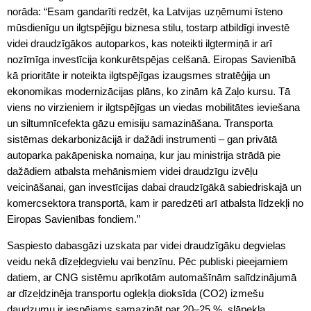
norāda: “Esam gandarīti redzēt, ka Latvijas uzņēmumi īsteno
mūsdienīgu un ilgtspējīgu biznesa stilu, tostarp atbildīgi investē
videi draudzīgākos autoparkos, kas noteikti ilgtermiņā ir arī
nozīmīga investīcija konkurētspējas celšanā. Eiropas Savienībā
kā prioritāte ir noteikta ilgtspējīgas izaugsmes stratēģija un
ekonomikas modernizācijas plāns, ko zinām kā Zaļo kursu. Tā
viens no virzieniem ir ilgtspējīgas un viedas mobilitātes ieviešana
un siltumnīcefekta gāzu emisiju samazināšana. Transporta
sistēmas dekarbonizācijā ir dažādi instrumenti – gan privātā
autoparka pakāpeniska nomaiņa, kur jau ministrija strādā pie
dažādiem atbalsta mehānismiem videi draudzīgu izvēļu
veicināšanai, gan investīcijas dabai draudzīgākā sabiedriskajā un
komercsektora transportā, kam ir paredzēti arī atbalsta līdzekļi no
Eiropas Savienības fondiem.”
Saspiesto dabasgāzi uzskata par videi draudzīgāku degvielas
veidu nekā dīzeļdegvielu vai benzīnu. Pēc publiski pieejamiem
datiem, ar CNG sistēmu aprīkotām automašīnām salīdzinājumā
ar dīzeļdzinēja transportu oglekļa dioksīda (CO2) izmešu
daudzumu ir iespējams samazināt par 20–25 %, slāpekļa