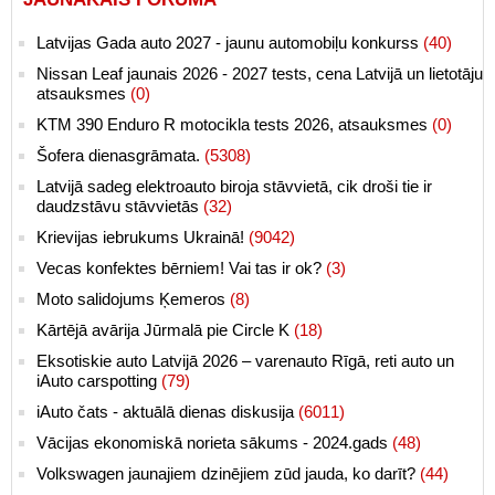
Latvijas Gada auto 2027 - jaunu automobiļu konkurss
(40)
Nissan Leaf jaunais 2026 - 2027 tests, cena Latvijā un lietotāju
atsauksmes
(0)
KTM 390 Enduro R motocikla tests 2026, atsauksmes
(0)
Šofera dienasgrāmata.
(5308)
Latvijā sadeg elektroauto biroja stāvvietā, cik droši tie ir
daudzstāvu stāvvietās
(32)
Krievijas iebrukums Ukrainā!
(9042)
Vecas konfektes bērniem! Vai tas ir ok?
(3)
Moto salidojums Ķemeros
(8)
Kārtējā avārija Jūrmalā pie Circle K
(18)
Eksotiskie auto Latvijā 2026 – varenauto Rīgā, reti auto un
iAuto carspotting
(79)
iAuto čats - aktuālā dienas diskusija
(6011)
Vācijas ekonomiskā norieta sākums - 2024.gads
(48)
Volkswagen jaunajiem dzinējiem zūd jauda, ko darīt?
(44)