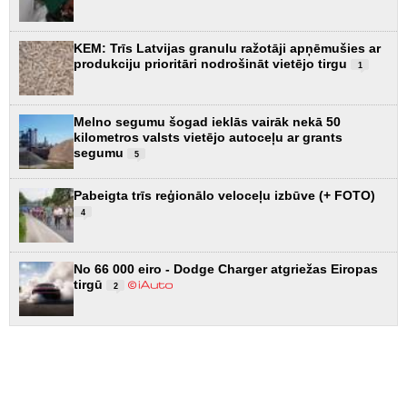
KEM: Trīs Latvijas granulu ražotāji apņēmušies ar
produkciju prioritāri nodrošināt vietējo tirgu
1
Melno segumu šogad ieklās vairāk nekā 50
kilometros valsts vietējo autoceļu ar grants
segumu
5
Pabeigta trīs reģionālo veloceļu izbūve (+ FOTO)
4
No 66 000 eiro - Dodge Charger atgriežas Eiropas
tirgū
2