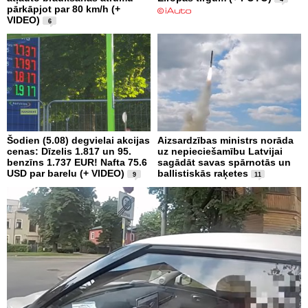
pārkāpjot par 80 km/h (+
VIDEO)
6
Šodien (5.08) degvielai akcijas
Aizsardzības ministrs norāda
cenas: Dīzelis 1.817 un 95.
uz nepieciešamību Latvijai
benzīns 1.737 EUR! Nafta 75.6
sagādāt savas spārnotās un
USD par barelu (+ VIDEO)
ballistiskās raķetes
9
11