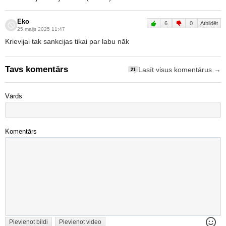
Eko
6
0
Atbildēt
25.maijs 2025 11:47
Krievijai tak sankcijas tikai par labu nāk
Tavs komentārs
Lasīt visus komentārus →
21
Vārds
Komentārs
Pievienot bildi
Pievienot video