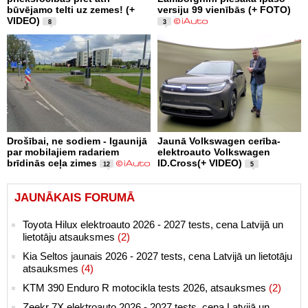
būvējamo telti uz zemes! (+
versiju 99 vienībās (+ FOTO)
VIDEO)
8
3
Drošībai, ne sodiem - Igaunijā
Jaunā Volkswagen cerība-
par mobilajiem radariem
elektroauto Volkswagen
brīdinās ceļa zimes
ID.Cross(+ VIDEO)
12
5
JAUNĀKAIS FORUMĀ
Toyota Hilux elektroauto 2026 - 2027 tests, cena Latvijā un
lietotāju atsauksmes
(2)
Kia Seltos jaunais 2026 - 2027 tests, cena Latvijā un lietotāju
atsauksmes
(4)
KTM 390 Enduro R motocikla tests 2026, atsauksmes
(2)
Zeekr 7X elektroauto 2026 - 2027 tests, cena Latvijā un