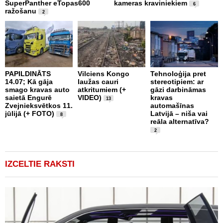
SuperPanther eTopas600
kameras kraviniekiem
N
6
ražošanu
2
PAPILDINĀTS
Vilciens Kongo
Tehnoloģija pret
A
14.07; Kā gāja
laužas cauri
stereotipiem: ar
i
smago kravas auto
atkritumiem (+
gāzi darbināmas
a
saietā Engurē
VIDEO)
kravas
13
k
Zvejnieksvētkos 11.
automašīnas
k
jūlijā (+ FOTO)
Latvijā – niša vai
8
reāla alternatīva?
2
IZCELTIE RAKSTI