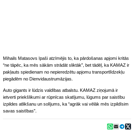
Mihails Matasovs īpaši atzīmējis to, ka pārdošanas apjomi kritās
“ne tāpēc, ka mēs sākām strādāt sliktāk”, bet tādēļ, ka KAMAZ ir
pakļauts spiedienam no nepieredzētu apjomu transportlīdzekļu
piegādēm no Dienvidaustrumāzijas.
Auto gigants ir lūdzis valdības atbalstu. KAMAZ ziņojumā ir
ietverti priekšlikumi ar rūpnīcas skatījumu, lūgums par saistību
izpildes atlikšanu un solījums, ka “agrāk vai vēlāk mēs izpildīsim
savas saistības”.