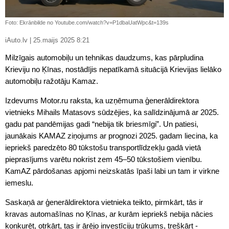
Foto: Ekrānbilde no Youtube.com/watch?v=P1dbaUatWpc&t=139s
iAuto.lv | 25.maijs 2025 8:21
Milzīgais automobiļu un tehnikas daudzums, kas pārpludina
Krieviju no Ķīnas, nostādījis nepatīkamā situācijā Krievijas lielāko
automobiļu ražotāju Kamaz.
Izdevums Motor.ru raksta, ka uzņēmuma ģenerāldirektora
vietnieks Mihails Matasovs sūdzējies, ka salīdzinājumā ar 2025.
gadu pat pandēmijas gadi “nebija tik briesmīgi”. Un patiesi,
jaunākais KAMAZ ziņojums ar prognozi 2025. gadam liecina, ka
iepriekš paredzēto 80 tūkstošu transportlīdzekļu gadā vietā
pieprasījums varētu nokrist zem 45–50 tūkstošiem vienību.
KamAZ pārdošanas apjomi neizskatās īpaši labi un tam ir virkne
iemeslu.
Saskaņā ar ģenerāldirektora vietnieka teikto, pirmkārt, tās ir
kravas automašīnas no Ķīnas, ar kurām iepriekš nebija nācies
konkurēt, otrkārt, tas ir ārējo investīciju trūkums, treškārt -