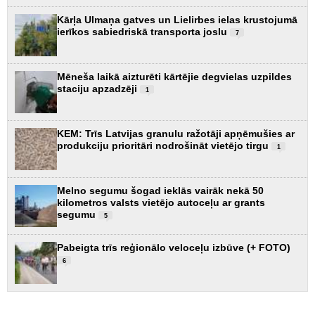
Kārļa Ulmaņa gatves un Lielirbes ielas krustojumā
ierīkos sabiedriskā transporta joslu
7
Mēneša laikā aizturēti kārtējie degvielas uzpildes
staciju apzadzēji
1
KEM: Trīs Latvijas granulu ražotāji apņēmušies ar
produkciju prioritāri nodrošināt vietējo tirgu
1
Melno segumu šogad ieklās vairāk nekā 50
kilometros valsts vietējo autoceļu ar grants
segumu
5
Pabeigta trīs reģionālo veloceļu izbūve (+ FOTO)
6