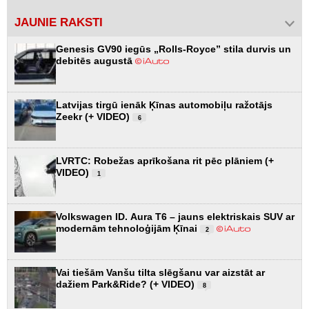
JAUNIE RAKSTI
Genesis GV90 iegūs „Rolls-Royce” stila durvis un
debitēs augustā
Latvijas tirgū ienāk Ķīnas automobiļu ražotājs
Zeekr (+ VIDEO)
6
LVRTC: Robežas aprīkošana rit pēc plāniem (+
VIDEO)
1
Volkswagen ID. Aura T6 – jauns elektriskais SUV ar
modernām tehnoloģijām Ķīnai
2
Vai tiešām Vanšu tilta slēgšanu var aizstāt ar
dažiem Park&Ride? (+ VIDEO)
8