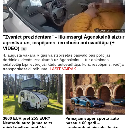
"Zvaniet prezidentam" - likumsargi Āgenskalnā aiztur
agresīvu un, iespējams, iereibušu autovadītāju (+
VIDEO)
3
4. augusta vakarā Rīgas valstspilsētas pašvaldības policijas
darbinieki devās izsaukumā uz Āgenskalnu – tur apkaimes
iedzīvotāji bija ievērojuši kādu autovadītāju, kurš, iespējams, vadīja
transportlīdzekli reibumā.
LASĪT VAIRĀK
3600 EUR pret 255 EUR?
Pirmajam super sporta auto
Neatradu auto jumta telts
pasaulē 60 gadi –
priekšrocības pret ātri
Lamborghini piesaka īpašo