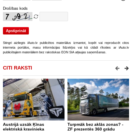
Drošības kods
Stingri aizliegts iAuto.lv publicētos materiālus izmantot, kopēt vai reproducēt citos
interneta portālos, masu informācijas līdzekļos vai kā citādi rīkoties ar iAuto.lv
publicētajiem materiāliem bez rakstiskas EON SIA atļaujas saņemšanas.
CITI RAKSTI
Austrijā uzsāk Ķīnas
Turpmāk bez aklās zonas? -
B
elektriskā kravinieka
ZF prezentēs 360 grādu
d