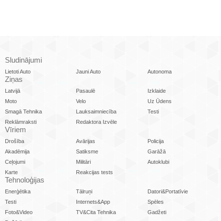
Sludinājumi
Lietoti Auto
Jauni Auto
Autonoma
Ziņas
Latvijā
Pasaulē
Izklaide
Moto
Velo
Uz Ūdens
Smagā Tehnika
Lauksaimniecība
Testi
Reklāmraksti
Redaktora Izvēle
Vīriem
Drošība
Avārijas
Policija
Akadēmija
Satiksme
Garāžā
Ceļojumi
Militāri
Autoklubi
Karte
Reakcijas tests
Tehnoloģijas
Enerģētika
Tālruņi
Datori&Portatīvie
Testi
Internets&App
Spēles
Foto&Video
TV&Cita Tehnika
Gadžeti