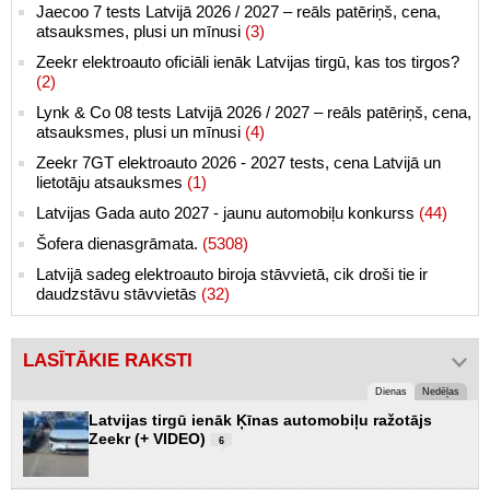
Jaecoo 7 tests Latvijā 2026 / 2027 – reāls patēriņš, cena,
atsauksmes, plusi un mīnusi
(3)
Zeekr elektroauto oficiāli ienāk Latvijas tirgū, kas tos tirgos?
(2)
Lynk & Co 08 tests Latvijā 2026 / 2027 – reāls patēriņš, cena,
atsauksmes, plusi un mīnusi
(4)
Zeekr 7GT elektroauto 2026 - 2027 tests, cena Latvijā un
lietotāju atsauksmes
(1)
Latvijas Gada auto 2027 - jaunu automobiļu konkurss
(44)
Šofera dienasgrāmata.
(5308)
Latvijā sadeg elektroauto biroja stāvvietā, cik droši tie ir
daudzstāvu stāvvietās
(32)
LASĪTĀKIE RAKSTI
Dienas
Nedēļas
Latvijas tirgū ienāk Ķīnas automobiļu ražotājs
Zeekr (+ VIDEO)
6