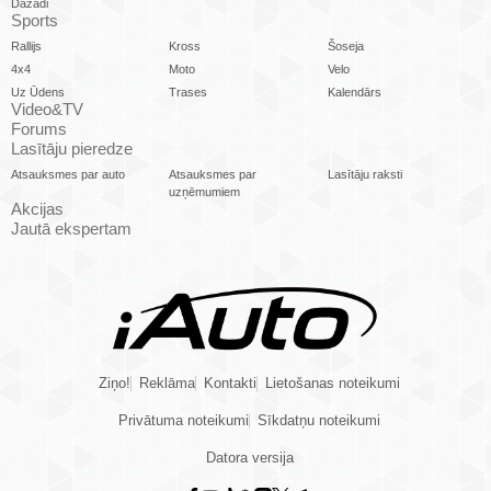
Dažādi
Sports
Rallijs
Kross
Šoseja
4x4
Moto
Velo
Uz Ūdens
Trases
Kalendārs
Video&TV
Forums
Lasītāju pieredze
Atsauksmes par auto
Atsauksmes par
Lasītāju raksti
uzņēmumiem
Akcijas
Jautā ekspertam
Ziņo!
Reklāma
Kontakti
Lietošanas noteikumi
Privātuma noteikumi
Sīkdatņu noteikumi
Datora versija