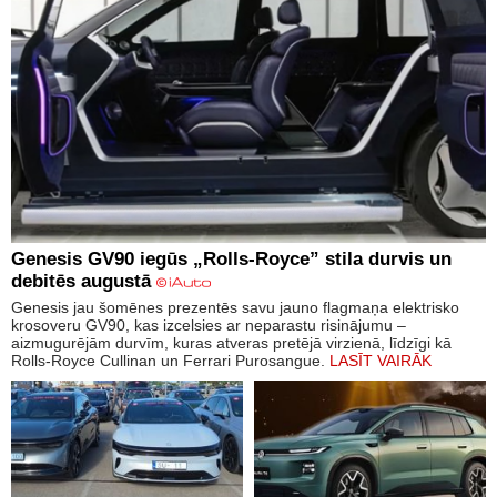
Genesis GV90 iegūs „Rolls-Royce” stila durvis un
debitēs augustā
Genesis jau šomēnes prezentēs savu jauno flagmaņa elektrisko
krosoveru GV90, kas izcelsies ar neparastu risinājumu –
aizmugurējām durvīm, kuras atveras pretējā virzienā, līdzīgi kā
Rolls-Royce Cullinan un Ferrari Purosangue.
LASĪT VAIRĀK