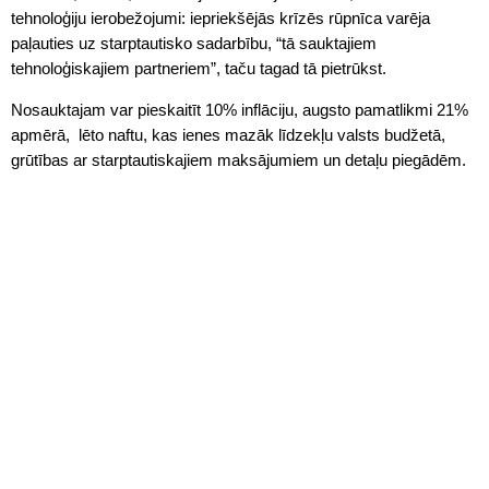
tehnoloģiju ierobežojumi: iepriekšējās krīzēs rūpnīca varēja
paļauties uz starptautisko sadarbību, “tā sauktajiem
tehnoloģiskajiem partneriem”, taču tagad tā pietrūkst.
Nosauktajam var pieskaitīt 10% inflāciju, augsto pamatlikmi 21%
apmērā, lēto naftu, kas ienes mazāk līdzekļu valsts budžetā,
grūtības ar starptautiskajiem maksājumiem un detaļu piegādēm.