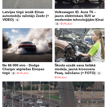
Latvijas tirgū ienāk Ķīnas
Volkswagen ID. Aura T6 –
automobiļu ražotājs Zeekr (+
jauns elektriskais SUV ar
VIDEO)
modernām tehnoloģijām Ķīnai
6
2
No 66 000 eiro - Dodge
Škoda uzsāk sava lielākā
Charger atgriežas Eiropas
modeļa, jaunā krosovera
tirgū
Peaq, ražošanu (+ FOTO)
3
1