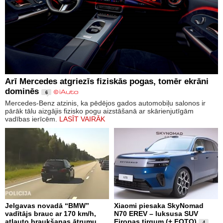
Arī Mercedes atgriezīs fiziskās pogas, tomēr ekrāni
dominēs
6
Mercedes-Benz atzinis, ka pēdējos gados automobiļu salonos ir
pārāk tālu aizgājis fizisko pogu aizstāšanā ar skārienjutīgām
vadības ierīcēm.
LASĪT VAIRĀK
Jelgavas novadā “BMW”
Xiaomi piesaka SkyNomad
vadītājs brauc ar 170 km/h,
N70 EREV – luksusa SUV
atļauto braukšanas ātrumu
Eiropas tirgum (+ FOTO)
4