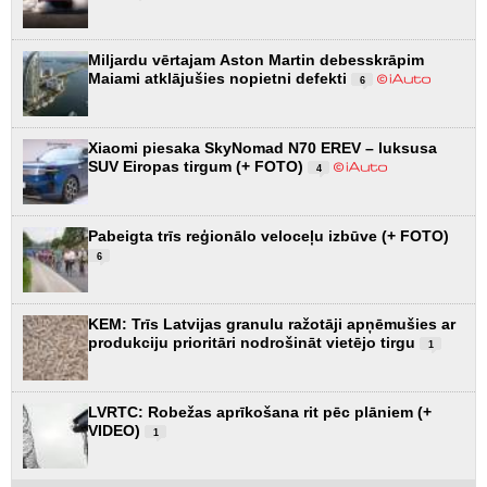
Miljardu vērtajam Aston Martin debesskrāpim
Maiami atklājušies nopietni defekti
6
Xiaomi piesaka SkyNomad N70 EREV – luksusa
SUV Eiropas tirgum (+ FOTO)
4
Pabeigta trīs reģionālo veloceļu izbūve (+ FOTO)
6
KEM: Trīs Latvijas granulu ražotāji apņēmušies ar
produkciju prioritāri nodrošināt vietējo tirgu
1
LVRTC: Robežas aprīkošana rit pēc plāniem (+
VIDEO)
1