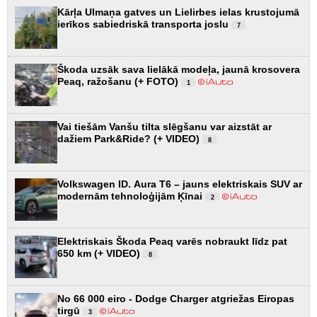
Kārļa Ulmaņa gatves un Lielirbes ielas krustojumā
ierīkos sabiedriskā transporta joslu
7
Škoda uzsāk sava lielākā modeļa, jaunā krosovera
Peaq, ražošanu (+ FOTO)
1
Vai tiešām Vanšu tilta slēgšanu var aizstāt ar
dažiem Park&Ride? (+ VIDEO)
8
Volkswagen ID. Aura T6 – jauns elektriskais SUV ar
modernām tehnoloģijām Ķīnai
2
Elektriskais Škoda Peaq varēs nobraukt līdz pat
650 km (+ VIDEO)
8
No 66 000 eiro - Dodge Charger atgriežas Eiropas
tirgū
3