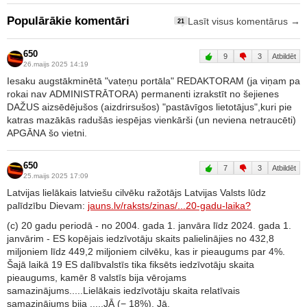
Populārākie komentāri
Lasīt visus komentārus →
21
650
9
3
Atbildēt
26.maijs 2025 14:19
Iesaku augstākminētā "vateņu portāla" REDAKTORAM (ja viņam pa
rokai nav ADMINISTRĀTORA) permanenti izrakstīt no šejienes
DAŽUS aizsēdējušos (aizdrirsušos) "pastāvīgos lietotājus",kuri pie
katras mazākās radušās iespējas vienkārši (un neviena netraucēti)
APGĀNA šo vietni.
650
7
3
Atbildēt
25.maijs 2025 17:09
Latvijas lielākais latviešu cilvēku ražotājs Latvijas Valsts lūdz
palīdzību Dievam:
jauns.lv/raksts/zinas/...20-gadu-laika?
(c) 20 gadu periodā - no 2004. gada 1. janvāra līdz 2024. gada 1.
janvārim - ES kopējais iedzīvotāju skaits palielinājies no 432,8
miljoniem līdz 449,2 miljoniem cilvēku, kas ir pieaugums par 4%.
Šajā laikā 19 ES dalībvalstīs tika fiksēts iedzīvotāju skaita
pieaugums, kamēr 8 valstīs bija vērojams
samazinājums.....Lielākais iedzīvotāju skaita relatīvais
samazinājums bija .....JĀ (− 18%). Jā.