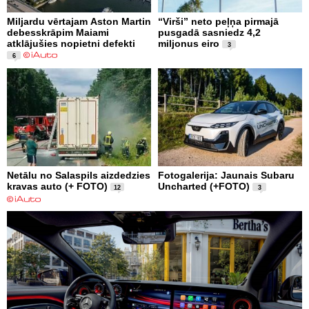
Miljardu vērtajam Aston Martin
“Virši” neto peļņa pirmajā
debesskrāpim Maiami
pusgadā sasniedz 4,2
atklājušies nopietni defekti
miljonus eiro
3
6
Netālu no Salaspils aizdedzies
Fotogalerija: Jaunais Subaru
kravas auto (+ FOTO)
Uncharted (+FOTO)
12
3