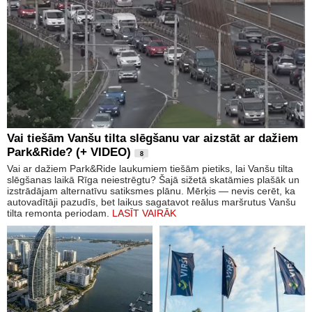
Vai tiešām Vanšu tilta slēgšanu var aizstāt ar dažiem
Park&Ride? (+ VIDEO)
8
Vai ar dažiem Park&Ride laukumiem tiešām pietiks, lai Vanšu tilta
slēgšanas laikā Rīga neiestrēgtu? Šajā sižetā skatāmies plašāk un
izstrādājam alternatīvu satiksmes plānu. Mērķis — nevis cerēt, ka
autovadītāji pazudīs, bet laikus sagatavot reālus maršrutus Vanšu
tilta remonta periodam.
LASĪT VAIRĀK