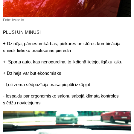
Foto: iAuto.lv
PLUSI UN MĪNUSI
+ Dzinēja, pārnesumkārbas, piekares un stūres kombinācija
sniedz lielisku braukšanas pieredzi
+ Sporta auto, kas nenogurdina, to ikdienā lietojot ilgāku laiku
+ Dzinējs var būt ekonomisks
- Ļoti zema sēdpozīcija prasa piepūli izkāpjot
- Iespaidu par ergonomisko salonu sabojā klimata kontroles
slēdžu novietojums