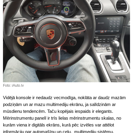
Foto: iAuto.lv
Vidējā konsole ir nedaudz vecmodīga, noklāta ar daudz mazām
podziņām un ar mazu multimediju ekrānu, ja salīdzinām ar
mūsdienu tendencēm. Taču kopējais iespaids ir elegants.
Mērinstrumentu panelī ir trīs lielas mērinstrumentu skalas, no
kurām viena ir digitāls ekrāns, kurā pēc izvēles var attēlot
informāciju par automašīnu un ceļu, multimediju sistēmu,