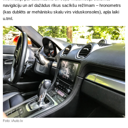
navigāciju un arī dažādus rīkus sacīkšu režīmam – hronometrs
(kas dublēts ar mehānisku skalu virs viduskonsoles), apļa laiki
u.tml.
Foto: iAuto.lv