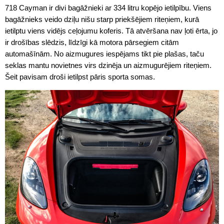
718 Cayman ir divi bagāžnieki ar 334 litru kopējo ietilpību. Viens
bagāžnieks veido dziļu nišu starp priekšējiem riteņiem, kurā
ietilptu viens vidējs ceļojumu koferis. Tā atvēršana nav ļoti ērta, jo
ir drošības slēdzis, līdzīgi kā motora pārsegiem citām
automašīnām. No aizmugures iespējams tikt pie plašas, taču
seklas mantu novietnes virs dzinēja un aizmugurējiem riteņiem.
Šeit pavisam droši ietilpst pāris sporta somas.