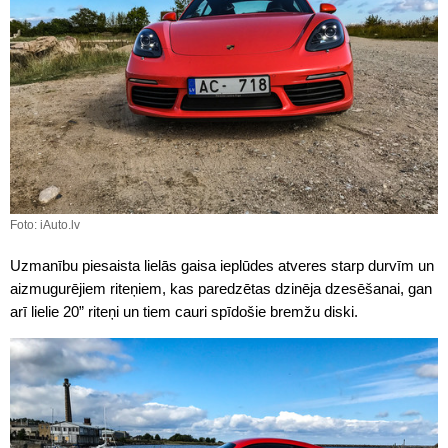
Foto: iAuto.lv
Uzmanību piesaista lielās gaisa ieplūdes atveres starp durvīm un
aizmugurējiem riteņiem, kas paredzētas dzinēja dzesēšanai, gan
arī lielie 20” riteņi un tiem cauri spīdošie bremžu diski.