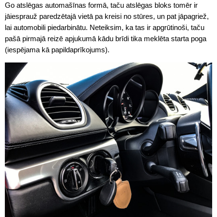
Go atslēgas automašīnas formā, taču atslēgas bloks tomēr ir
jāiesprauž paredzētajā vietā pa kreisi no stūres, un pat jāpagriež,
lai automobili piedarbinātu. Neteiksim, ka tas ir apgrūtinoši, taču
pašā pirmajā reizē apjukumā kādu brīdi tika meklēta starta poga
(iespējama kā papildaprīkojums).