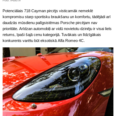
Foto: iAuto.lv
Potenciālais 718 Cayman pircējs visticamāk nemeklē
kompromisu starp sportisku braukšanu un komfortu, tādējādi arī
daudzās mūsdienu palīgsistēmas Porsche pircējam nav
prioritāte. Arīdzan automobiļi ar vidū novietotu dzinēju ir visai liels
retums, īpaši šajā cenu kategorijā. Tuvākais un līdzīgākais
konkurents varētu būt eksotiskā Alfa Romeo 4C.