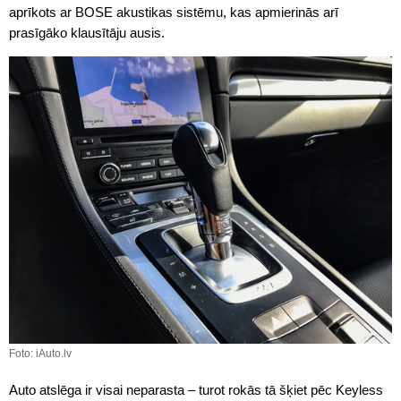
aprīkots ar BOSE akustikas sistēmu, kas apmierinās arī
prasīgāko klausītāju ausis.
Foto: iAuto.lv
Auto atslēga ir visai neparasta – turot rokās tā šķiet pēc Keyless