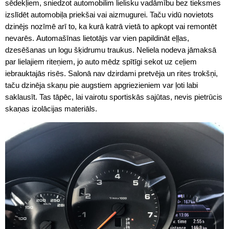
sēdekļiem, sniedzot automobilim lielisku vadāmību bez tieksmes
izslīdēt automobiļa priekšai vai aizmugurei. Taču vidū novietots
dzinējs nozīmē arī to, ka kurā katrā vietā to apkopt vai remontēt
nevarēs. Automašīnas lietotājs var vien papildināt eļļas,
dzesēšanas un logu šķidrumu traukus. Neliela nodeva jāmaksā
par lielajiem riteņiem, jo auto mēdz spītīgi sekot uz ceļiem
iebrauktajās risēs. Salonā nav dzirdami pretvēja un rites trokšņi,
taču dzinēja skaņu pie augstiem apgriezieniem var ļoti labi
saklausīt. Tas tāpēc, lai vairotu sportiskās sajūtas, nevis pietrūcis
skaņas izolācijas materiāls.