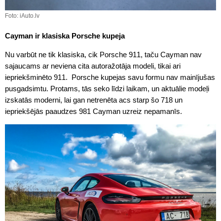
Foto: iAuto.lv
Cayman ir klasiska Porsche kupeja
Nu varbūt ne tik klasiska, cik Porsche 911, taču Cayman nav
sajaucams ar neviena cita autoražotāja modeli, tikai ari
iepriekšminēto 911. Porsche kupejas savu formu nav mainījušas
pusgadsimtu. Protams, tās seko līdzi laikam, un aktuālie modeļi
izskatās moderni, lai gan netrenēta acs starp šo 718 un
iepriekšējās paaudzes 981 Cayman uzreiz nepamanīs.