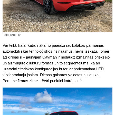
Foto: iAuto.lv
Var teikt, ka ar katru nākamo paaudzi radikālākas pārmaiņas
automobilī skar tehnoloģiskos risinājumus, nevis izskatu. Tomēr
atšķirības ir – jaunajam Cayman ir nedaudz izmainītas priekšējo
un aizmugurējo lukturu formas un to segmentējums, kā arī
uzstādīti citādākas konfigurācijas buferi ar horizontālām LED
virzienrādītāju joslām. Dienas gaismas veidotas nu jau kā
Porsche firmas zīme – četri punktiņi katrā pusē.