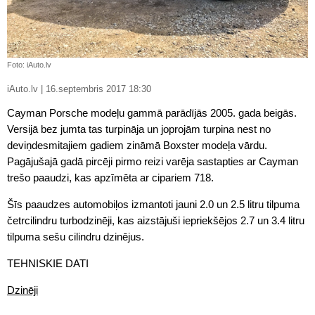
Foto: iAuto.lv
iAuto.lv | 16.septembris 2017 18:30
Cayman Porsche modeļu gammā parādījās 2005. gada beigās.
Versijā bez jumta tas turpināja un joprojām turpina nest no
deviņdesmitajiem gadiem zināmā Boxster modeļa vārdu.
Pagājušajā gadā pircēji pirmo reizi varēja sastapties ar Cayman
trešo paaudzi, kas apzīmēta ar cipariem 718.
Šīs paaudzes automobiļos izmantoti jauni 2.0 un 2.5 litru tilpuma
četrcilindru turbodzinēji, kas aizstājuši iepriekšējos 2.7 un 3.4 litru
tilpuma sešu cilindru dzinējus.
TEHNISKIE DATI
Dzinēji