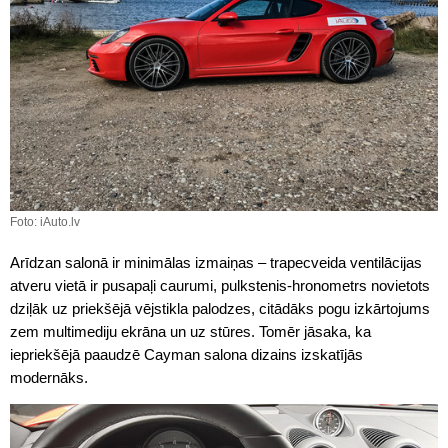
Foto: iAuto.lv
Arīdzan salonā ir minimālas izmaiņas – trapecveida ventilācijas
atveru vietā ir pusapaļi caurumi, pulkstenis-hronometrs novietots
dziļāk uz priekšējā vējstikla palodzes, citādāks pogu izkārtojums
zem multimediju ekrāna un uz stūres. Tomēr jāsaka, ka
iepriekšējā paaudzē Cayman salona dizains izskatījās
modernāks.