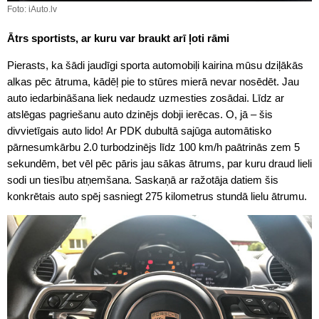
Foto: iAuto.lv
Ātrs sportists, ar kuru var braukt arī ļoti rāmi
Pierasts, ka šādi jaudīgi sporta automobiļi kairina mūsu dziļākās
alkas pēc ātruma, kādēļ pie to stūres mierā nevar nosēdēt. Jau
auto iedarbināšana liek nedaudz uzmesties zosādai. Līdz ar
atslēgas pagriešanu auto dzinējs dobji ierēcas. O, jā – šis
divvietīgais auto lido! Ar PDK dubultā sajūga automātisko
pārnesumkārbu 2.0 turbodzinējs līdz 100 km/h paātrinās zem 5
sekundēm, bet vēl pēc pāris jau sākas ātrums, par kuru draud lieli
sodi un tiesību atņemšana. Saskaņā ar ražotāja datiem šis
konkrētais auto spēj sasniegt 275 kilometrus stundā lielu ātrumu.