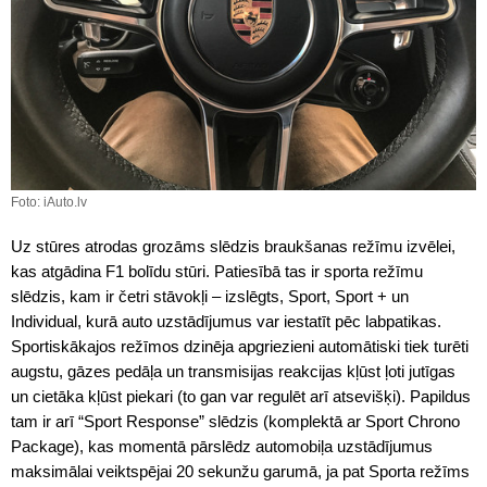
Foto: iAuto.lv
Uz stūres atrodas grozāms slēdzis braukšanas režīmu izvēlei,
kas atgādina F1 bolīdu stūri. Patiesībā tas ir sporta režīmu
slēdzis, kam ir četri stāvokļi – izslēgts, Sport, Sport + un
Individual, kurā auto uzstādījumus var iestatīt pēc labpatikas.
Sportiskākajos režīmos dzinēja apgriezieni automātiski tiek turēti
augstu, gāzes pedāļa un transmisijas reakcijas kļūst ļoti jutīgas
un cietāka kļūst piekari (to gan var regulēt arī atsevišķi). Papildus
tam ir arī “Sport Response” slēdzis (komplektā ar Sport Chrono
Package), kas momentā pārslēdz automobiļa uzstādījumus
maksimālai veiktspējai 20 sekunžu garumā, ja pat Sporta režīms