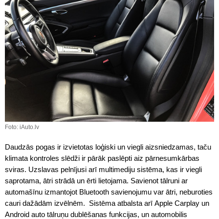
Foto: iAuto.lv
Daudzās pogas ir izvietotas loģiski un viegli aizsniedzamas, taču
klimata kontroles slēdži ir pārāk paslēpti aiz pārnesumkārbas
sviras. Uzslavas pelnījusi arī multimediju sistēma, kas ir viegli
saprotama, ātri strādā un ērti lietojama. Savienot tālruni ar
automašīnu izmantojot Bluetooth savienojumu var ātri, neburoties
cauri dažādām izvēlnēm. Sistēma atbalsta arī Apple Carplay un
Android auto tālruņu dublēšanas funkcijas, un automobilis