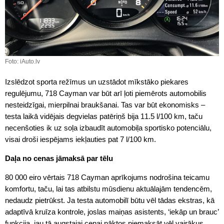
Foto: iAuto.lv
Izslēdzot sporta režīmus un uzstādot mīkstāko piekares
regulējumu, 718 Cayman var būt arī ļoti piemērots automobilis
nesteidzīgai, mierpilnai braukšanai. Tas var būt ekonomisks –
testa laikā vidējais degvielas patēriņš bija 11.5 l/100 km, taču
necenšoties ik uz soļa izbaudīt automobiļa sportisko potenciālu,
visai droši iespējams iekļauties pat 7 l/100 km.
Daļa no cenas jāmaksā par tēlu
80 000 eiro vērtais 718 Cayman aprīkojums nodrošina teicamu
komfortu, taču, lai tas atbilstu mūsdienu aktuālajām tendencēm,
nedaudz pietrūkst. Ja testa automobilī būtu vēl tādas ekstras, kā
adaptīvā kruīza kontrole, joslas maiņas asistents, ‘iekāp un brauc’
funkcija, jau tā augstajai cenai nāktos piemaksāt vēl vairākus