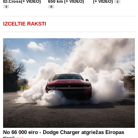
ID.Cross(+ VIDEO)
650 km (+ VIDEO)
(+ VIDEO)
D
3
5
8
IZCELTIE RAKSTI
No 66 000 eiro - Dodge Charger atgriežas Eiropas