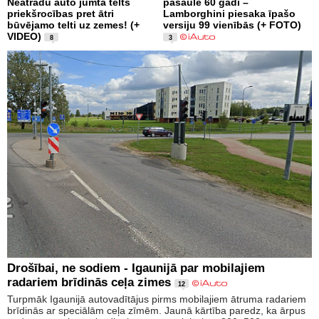
Neatradu auto jumta telts
pasaulē 60 gadi –
priekšrocības pret ātri
Lamborghini piesaka īpašo
būvējamo telti uz zemes! (+
versiju 99 vienībās (+ FOTO)
VIDEO)
8
3
Drošībai, ne sodiem - Igaunijā par mobilajiem
radariem brīdinās ceļa zimes
12
Turpmāk Igaunijā autovadītājus pirms mobilajiem ātruma radariem
brīdinās ar speciālām ceļa zīmēm. Jaunā kārtība paredz, ka ārpus