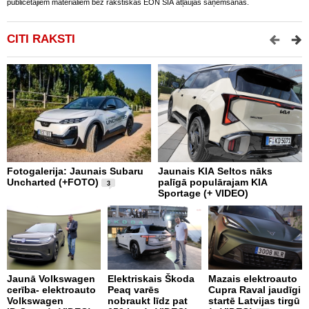
publicētajiem materiāliem bez rakstiskas EON SIA atļaujas saņemšanas.
CITI RAKSTI
Fotogalerija: Jaunais Subaru
Jaunais KIA Seltos nāks
V
Uncharted (+FOTO)
palīgā populārajam KIA
E
3
Sportage (+ VIDEO)
V
Jaunā Volkswagen
Elektriskais Škoda
Mazais elektroauto
V
cerība- elektroauto
Peaq varēs
Cupra Raval jaudīgi
p
Volkswagen
nobraukt līdz pat
startē Latvijas tirgū
m