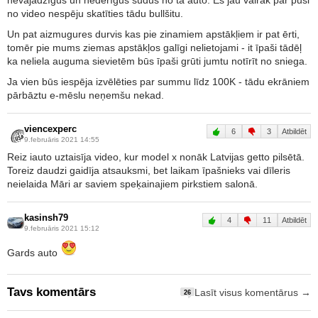
nevajadzīgus un nederīgus sūdus no tā auto. Es jau vairāk par pusi
no video nespēju skatīties tādu bullšitu.
Un pat aizmugures durvis kas pie zinamiem apstākļiem ir pat ērti,
tomēr pie mums ziemas apstākļos galīgi nelietojami - it īpaši tādēļ
ka neliela auguma sievietēm būs īpaši grūti jumtu notīrīt no sniega.
Ja vien būs iespēja izvēlēties par summu līdz 100K - tādu ekrāniem
pārbāztu e-mēslu neņemšu nekad.
viencexperc
6
3
Atbildēt
9.februāris 2021 14:55
Reiz iauto uztaisīja video, kur model x nonāk Latvijas getto pilsētā.
Toreiz daudzi gaidīja atsauksmi, bet laikam īpašnieks vai dīleris
neielaida Māri ar saviem speķainajiem pirkstiem salonā.
kasinsh79
4
11
Atbildēt
9.februāris 2021 15:12
Gards auto
Tavs komentārs
Lasīt visus komentārus →
26