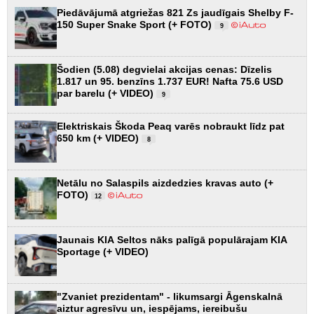
Piedāvājumā atgriežas 821 Zs jaudīgais Shelby F-
150 Super Snake Sport (+ FOTO)
9
Šodien (5.08) degvielai akcijas cenas: Dīzelis
1.817 un 95. benzīns 1.737 EUR! Nafta 75.6 USD
par barelu (+ VIDEO)
9
Elektriskais Škoda Peaq varēs nobraukt līdz pat
650 km (+ VIDEO)
8
Netālu no Salaspils aizdedzies kravas auto (+
FOTO)
12
Jaunais KIA Seltos nāks palīgā populārajam KIA
Sportage (+ VIDEO)
"Zvaniet prezidentam" - likumsargi Āgenskalnā
aiztur agresīvu un, iespējams, iereibušu