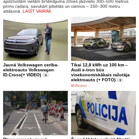
apdzīvotām vietām brīdinājuma zīmes jāizvieto 300–500 metrus
pirms radara, savukārt pilsētās un ciemos – 150–300 metru
attālumā.
LASĪT VAIRĀK
Jaunā Volkswagen cerība-
Tikai 12,8 kWh uz 100 km –
elektroauto Volkswagen
Audi e-tron būs
ID.Cross(+ VIDEO)
visekonomiskākais ražotāja
5
elektroauto (+ FOTO)
3