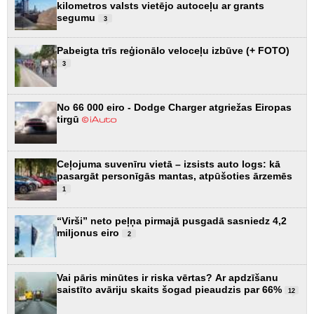
kilometros valsts vietējo autoceļu ar grants
segumu
3
Pabeigta trīs reģionālo veloceļu izbūve (+ FOTO)
3
No 66 000 eiro - Dodge Charger atgriežas Eiropas
tirgū
Ceļojuma suvenīru vietā – izsists auto logs: kā
pasargāt personīgās mantas, atpūšoties ārzemēs
1
“Virši” neto peļņa pirmajā pusgadā sasniedz 4,2
miljonus eiro
2
Vai pāris minūtes ir riska vērtas? Ar apdzīšanu
saistīto avāriju skaits šogad pieaudzis par 66%
12