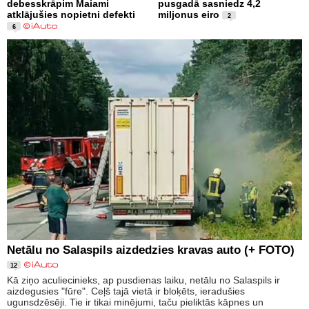
debesskrāpim Maiami
pusgadā sasniedz 4,2
atklājušies nopietni defekti
miljonus eiro
2
6
Netālu no Salaspils aizdedzies kravas auto (+ FOTO)
12
Kā ziņo aculiecinieks, ap pusdienas laiku, netālu no Salaspils ir
aizdegusies "fūre". Ceļš tajā vietā ir bloķēts, ieradušies
ugunsdzēsēji. Tie ir tikai minējumi, taču pieliktās kāpnes un