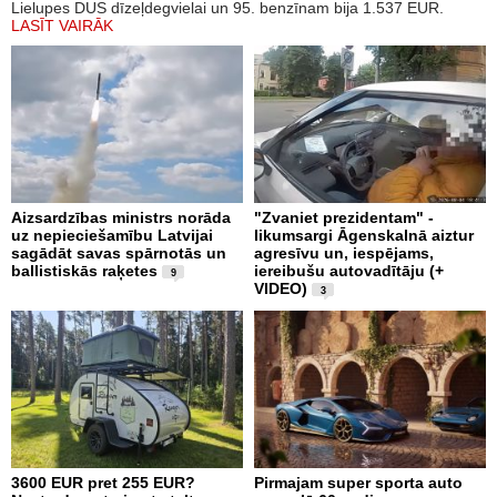
Lielupes DUS dīzeļdegvielai un 95. benzīnam bija 1.537 EUR.
LASĪT VAIRĀK
Aizsardzības ministrs norāda
"Zvaniet prezidentam" -
uz nepieciešamību Latvijai
likumsargi Āgenskalnā aiztur
sagādāt savas spārnotās un
agresīvu un, iespējams,
ballistiskās raķetes
iereibušu autovadītāju (+
9
VIDEO)
3
3600 EUR pret 255 EUR?
Pirmajam super sporta auto