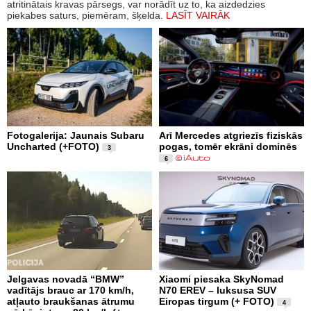
atritinātais kravas pārsegs, var norādīt uz to, ka aizdedzies
piekabes saturs, piemēram, šķelda.
LASĪT VAIRĀK
Fotogalerija: Jaunais Subaru
Arī Mercedes atgriezīs fiziskās
Uncharted (+FOTO)
pogas, tomēr ekrāni dominēs
3
6
Jelgavas novadā “BMW”
Xiaomi piesaka SkyNomad
vadītājs brauc ar 170 km/h,
N70 EREV – luksusa SUV
atļauto braukšanas ātrumu
Eiropas tirgum (+ FOTO)
4