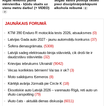
Rīgas remontu jaunā
Šogad Valsts policijā fiksēti
mērvienība - kļūdu skaits uz
pieci disciplinārpārkāpumi
vienu metru darbu! (+ VIDEO)
alkohola reibumā
2
7
JAUNĀKAIS FORUMĀ
KTM 390 Enduro R motocikla tests 2026, atsauksmes
(0)
Latvijas Gada auto 2027 - jaunu automobiļu konkurss
(37)
Šofera dienasgrāmata.
(5308)
Latvijā sadeg elektroauto biroja stāvvietā, cik droši tie ir
daudzstāvu stāvvietās
(32)
Krievijas iebrukums Ukrainā!
(9042)
Vecas konfektes bērniem! Vai tas ir ok?
(3)
Moto salidojums Ķemeros
(8)
Kārtējā avārija Jūrmalā pie Circle K
(18)
Eksotiskie auto Latvijā 2026 – varenauto Rīgā, reti auto un
iAuto carspotting
(79)
iAuto čats - aktuālā dienas diskusija
(6011)