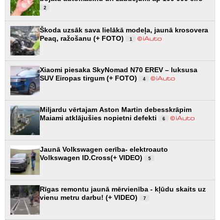
2
Škoda uzsāk sava lielākā modeļa, jaunā krosovera
Peaq, ražošanu (+ FOTO)
1
Xiaomi piesaka SkyNomad N70 EREV – luksusa
SUV Eiropas tirgum (+ FOTO)
4
Miljardu vērtajam Aston Martin debesskrāpim
Maiami atklājušies nopietni defekti
6
Jaunā Volkswagen cerība- elektroauto
Volkswagen ID.Cross(+ VIDEO)
5
Rīgas remontu jaunā mērvienība - kļūdu skaits uz
vienu metru darbu! (+ VIDEO)
7