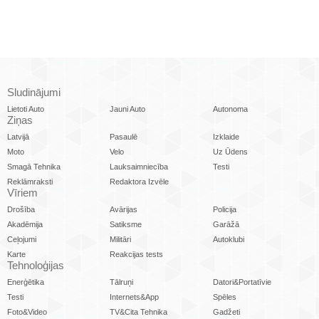
Sludinājumi
Lietoti Auto
Jauni Auto
Autonoma
Ziņas
Latvijā
Pasaulē
Izklaide
Moto
Velo
Uz Ūdens
Smagā Tehnika
Lauksaimniecība
Testi
Reklāmraksti
Redaktora Izvēle
Vīriem
Drošība
Avārijas
Policija
Akadēmija
Satiksme
Garāžā
Ceļojumi
Militāri
Autoklubi
Karte
Reakcijas tests
Tehnoloģijas
Enerģētika
Tālruņi
Datori&Portatīvie
Testi
Internets&App
Spēles
Foto&Video
TV&Cita Tehnika
Gadžeti