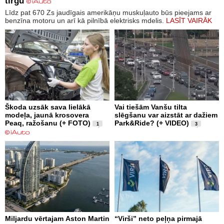
tirgū
Līdz pat 670 Zs jaudīgais amerikāņu muskuļauto būs pieejams ar
benzīna motoru un arī kā pilnībā elektrisks mdelis.
LASĪT VAIRĀK
Škoda uzsāk sava lielākā
Vai tiešām Vanšu tilta
modeļa, jaunā krosovera
slēgšanu var aizstāt ar dažiem
Peaq, ražošanu (+ FOTO)
Park&Ride? (+ VIDEO)
1
3
Miljardu vērtajam Aston Martin
“Virši” neto peļņa pirmajā