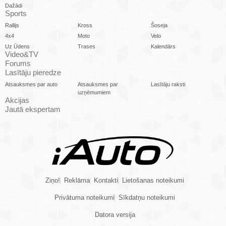
Dažādi
Sports
Rallijs
Kross
Šoseja
4x4
Moto
Velo
Uz Ūdens
Trases
Kalendārs
Video&TV
Forums
Lasītāju pieredze
Atsauksmes par auto
Atsauksmes par
Lasītāju raksti
uzņēmumiem
Akcijas
Jautā ekspertam
Ziņo!
Reklāma
Kontakti
Lietošanas noteikumi
Privātuma noteikumi
Sīkdatņu noteikumi
Datora versija