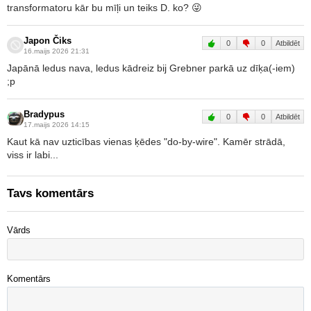
transformatoru kār bu mīļi un teiks D. ko? 😜
Japon Čiks
0
0
Atbildēt
16.maijs 2026 21:31
Japānā ledus nava, ledus kādreiz bij Grebner parkā uz dīķa(-iem)
;p
Bradypus
0
0
Atbildēt
17.maijs 2026 14:15
Kaut kā nav uzticības vienas ķēdes "do-by-wire". Kamēr strādā,
viss ir labi...
Tavs komentārs
Vārds
Komentārs