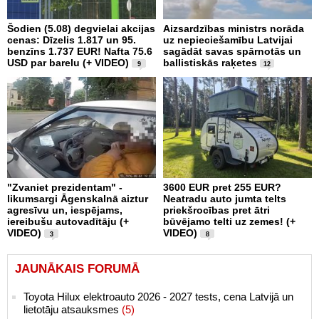
Šodien (5.08) degvielai akcijas
Aizsardzības ministrs norāda
cenas: Dīzelis 1.817 un 95.
uz nepieciešamību Latvijai
benzīns 1.737 EUR! Nafta 75.6
sagādāt savas spārnotās un
USD par barelu (+ VIDEO)
ballistiskās raķetes
9
12
"Zvaniet prezidentam" -
3600 EUR pret 255 EUR?
likumsargi Āgenskalnā aiztur
Neatradu auto jumta telts
agresīvu un, iespējams,
priekšrocības pret ātri
iereibušu autovadītāju (+
būvējamo telti uz zemes! (+
VIDEO)
VIDEO)
3
8
JAUNĀKAIS FORUMĀ
Toyota Hilux elektroauto 2026 - 2027 tests, cena Latvijā un
lietotāju atsauksmes
(5)