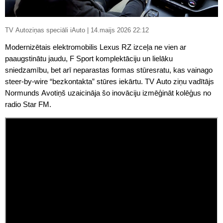
TV Autoziņas speciāli iAuto | 14.maijs 2026 22:12
Modernizētais elektromobilis Lexus RZ izceļa ne vien ar
paaugstinātu jaudu, F Sport komplektāciju un lielāku
sniedzamību, bet arī neparastas formas stūresratu, kas vainago
steer-by-wire “bezkontakta” stūres iekārtu. TV Auto ziņu vadītājs
Normunds Avotiņš uzaicināja šo inovāciju izmēģināt kolēģus no
radio Star FM.