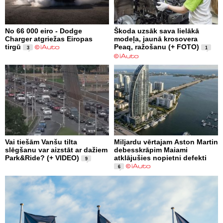
No 66 000 eiro - Dodge
Škoda uzsāk sava lielākā
Charger atgriežas Eiropas
modeļa, jaunā krosovera
tirgū
Peaq, ražošanu (+ FOTO)
3
1
Vai tiešām Vanšu tilta
Miljardu vērtajam Aston Martin
slēgšanu var aizstāt ar dažiem
debesskrāpim Maiami
Park&Ride? (+ VIDEO)
atklājušies nopietni defekti
9
6