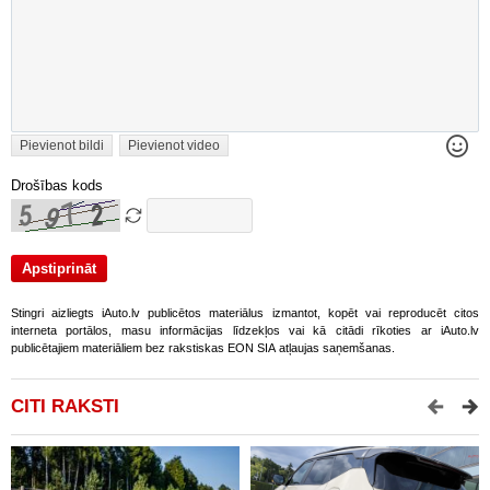
Pievienot bildi
Pievienot video
Drošības kods
Stingri aizliegts iAuto.lv publicētos materiālus izmantot, kopēt vai reproducēt citos
interneta portālos, masu informācijas līdzekļos vai kā citādi rīkoties ar iAuto.lv
publicētajiem materiāliem bez rakstiskas EON SIA atļaujas saņemšanas.
CITI RAKSTI