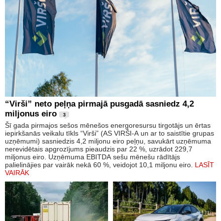
“Virši” neto peļņa pirmajā pusgadā sasniedz 4,2
miljonus eiro
3
Šī gada pirmajos sešos mēnešos energoresursu tirgotājs un ērtas
iepirkšanās veikalu tīkls “Virši” (AS VIRŠI-A un ar to saistītie grupas
uzņēmumi) sasniedzis 4,2 miljonu eiro peļņu, savukārt uzņēmuma
nerevidētais apgrozījums pieaudzis par 22 %, uzrādot 229,7
miljonus eiro. Uzņēmuma EBITDA sešu mēnešu rādītājs
palielinājies par vairāk nekā 60 %, veidojot 10,1 miljonu eiro.
LASĪT
VAIRĀK