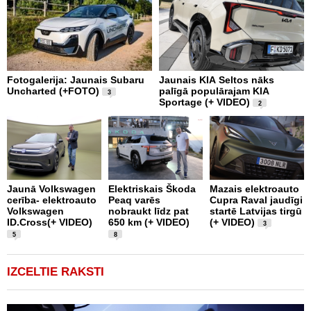
Fotogalerija: Jaunais Subaru
Jaunais KIA Seltos nāks
V
Uncharted (+FOTO)
palīgā populārajam KIA
E
3
Sportage (+ VIDEO)
V
2
Jaunā Volkswagen
Elektriskais Škoda
Mazais elektroauto
V
cerība- elektroauto
Peaq varēs
Cupra Raval jaudīgi
p
Volkswagen
nobraukt līdz pat
startē Latvijas tirgū
m
ID.Cross(+ VIDEO)
650 km (+ VIDEO)
(+ VIDEO)
D
3
5
8
IZCELTIE RAKSTI