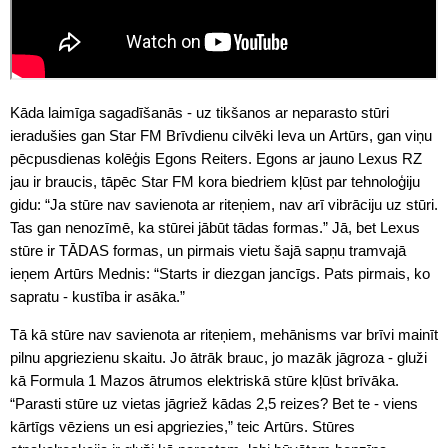
Kāda laimīga sagadīšanās - uz tikšanos ar neparasto stūri
ieradušies gan Star FM Brīvdienu cilvēki Ieva un Artūrs, gan viņu
pēcpusdienas kolēģis Egons Reiters. Egons ar jauno Lexus RZ
jau ir braucis, tāpēc Star FM kora biedriem kļūst par tehnoloģiju
gidu: “Ja stūre nav savienota ar riteņiem, nav arī vibrāciju uz stūri.
Tas gan nenozīmē, ka stūrei jābūt tādas formas.” Jā, bet Lexus
stūre ir TĀDAS formas, un pirmais vietu šajā sapņu tramvajā
ieņem Artūrs Mednis: “Starts ir diezgan jancīgs. Pats pirmais, ko
sapratu - kustība ir asāka.”
Tā kā stūre nav savienota ar riteņiem, mehānisms var brīvi mainīt
pilnu apgriezienu skaitu. Jo ātrāk brauc, jo mazāk jāgroza - gluži
kā Formula 1 Mazos ātrumos elektriskā stūre kļūst brīvāka.
“Parasti stūre uz vietas jāgriež kādas 2,5 reizes? Bet te - viens
kārtīgs vēziens un esi apgriezies,” teic Artūrs. Stūres