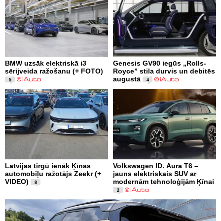
BMW uzsāk elektriskā i3
Genesis GV90 iegūs „Rolls-
sērijveida ražošanu (+ FOTO)
Royce” stila durvis un debitēs
augustā
5
4
Latvijas tirgū ienāk Ķīnas
Volkswagen ID. Aura T6 –
automobiļu ražotājs Zeekr (+
jauns elektriskais SUV ar
VIDEO)
modernām tehnoloģijām Ķīnai
8
2