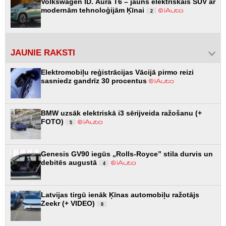
Volkswagen ID. Aura T6 – jauns elektriskais SUV ar
modernām tehnoloģijām Ķīnai
2
JAUNIE RAKSTI
Elektromobiļu reģistrācijas Vācijā pirmo reizi
sasniedz gandrīz 30 procentus
BMW uzsāk elektriskā i3 sērijveida ražošanu (+
FOTO)
5
Genesis GV90 iegūs „Rolls-Royce” stila durvis un
debitēs augustā
4
Latvijas tirgū ienāk Ķīnas automobiļu ražotājs
Zeekr (+ VIDEO)
8