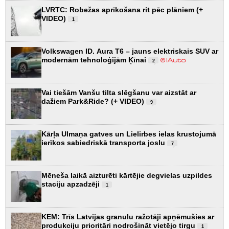
LVRTC: Robežas aprīkošana rit pēc plāniem (+
VIDEO)
1
Volkswagen ID. Aura T6 – jauns elektriskais SUV ar
modernām tehnoloģijām Ķīnai
2
Vai tiešām Vanšu tilta slēgšanu var aizstāt ar
dažiem Park&Ride? (+ VIDEO)
9
Kārļa Ulmaņa gatves un Lielirbes ielas krustojumā
ierīkos sabiedriskā transporta joslu
7
Mēneša laikā aizturēti kārtējie degvielas uzpildes
staciju apzadzēji
1
KEM: Trīs Latvijas granulu ražotāji apņēmušies ar
produkciju prioritāri nodrošināt vietējo tirgu
1