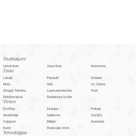
Sludinājumi
Lietoti Auto
Jauni Auto
Autonoma
Ziņas
Latvijā
Pasaulē
Izklaide
Moto
Velo
Uz Ūdens
Smagā Tehnika
Lauksaimniecība
Testi
Reklāmraksti
Redaktora Izvēle
Vīriem
Drošība
Avārijas
Policija
Akadēmija
Satiksme
Garāžā
Ceļojumi
Militāri
Autoklubi
Karte
Reakcijas tests
Tehnoloģijas