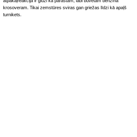
atpakaļreakcija ir gluži kā parastam, labi būvētam benzīna
krosoveram. Tikai zemstūres sviras gan griežas līdzi kā apaļš
turnikets.