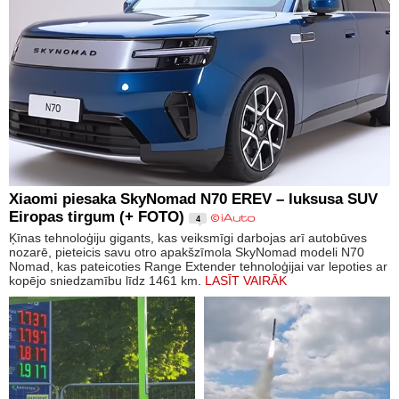
Xiaomi piesaka SkyNomad N70 EREV – luksusa SUV
Eiropas tirgum (+ FOTO)
4
Ķīnas tehnoloģiju gigants, kas veiksmīgi darbojas arī autobūves
nozarē, pieteicis savu otro apakšzīmola SkyNomad modeli N70
Nomad, kas pateicoties Range Extender tehnoloģijai var lepoties ar
kopējo sniedzamību līdz 1461 km.
LASĪT VAIRĀK