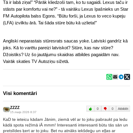
Tā ir labā ziņa!” “Pārāk kliedzoši tam, ko tu sagaidi. Lexus taču ir
stāsts par komfortu vai ne?” - tā vairāku Lexus īpašnieks un Star
FM Autopilota balss Egons. “Būtu forši, ja Lexus to veco kupeju
(LFA) izvilktu ārā. Tai šāda stūre būtu kā uzlieta!”
Angliski neparastais stūresrats saucas yoke. Latviski gandrīz kā
joks. Kā to varētu pareizi latviskot? Stūre, kas nav stūre?
Džoistiks? Uz šo jautājumu skaidras atbildes pagaidām nav.
Vairāk skaties TV Autoziņu sižetā.
Visi komentāri
ZZZZ
0
0
Atbildēt
15.maijs 2026 8:37
KaD te ieteicu kādam Jānim, ziemā vēl ar to joku pabraukt pa ledu
kādā spota režīmā iĀ mmm! Interesanti interesanti būtu tās sān un
pretslīdes ķert ar to joku. Bet nu atnāks iekšdeģu un eļļas ar