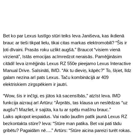
Bet ko par Lexus lustīgo stūri teiks Ieva Janiševa, kas ikdienā
brauc ar tieši tikpat lielu, tikai citas markas elektromobili? “Šis ir
ļoti dīvaini. Prasās roku uzlikt augšā.” Braucot “visiem vienā
virzienā”, īstās emocijas acīmredzot neraisās. Pamēģināsim
citādi! Ieva izmēģinās Lexus RZ 550e pieejamo Lexus Interactive
Manual Drive. Saīsināti, IMD. “Ak tu dieviņ, kāpēc?” To, šķiet, līdz
galam nezina arī pats Lexus. Taču kombinācijā ar 409
elektriskiem zirgspēkiem ir jautri.
“Wow, šis ir inčīgi, es jūtos kā sacensībās,” atzīst Ieva. IMD
funkcija aizrauj arī Artūru: “Ārprāts, tas klausa un neslēdzas “uz
augšu”! Mazliet, ir sajūta, ka tu ar spēļu mašīnu brauc.”
Laiks apkopot iespaidus. Vai radio ļaudīm patīk jaunā Lexus RZ
bezkontakta stūre? Ieva: “Stūre man patika. Bet vai pati tādu
gribētu? Pagaidām nē….” Artūrs: “Stūre aicina pareizi turēt rokas.