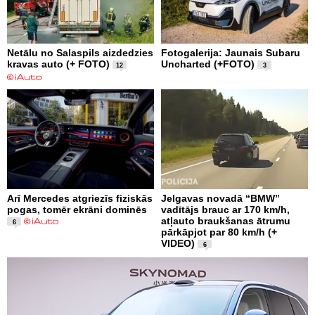
Netālu no Salaspils aizdedzies
Fotogalerija: Jaunais Subaru
kravas auto (+ FOTO)
Uncharted (+FOTO)
12
3
Arī Mercedes atgriezīs fiziskās
Jelgavas novadā “BMW”
pogas, tomēr ekrāni dominēs
vadītājs brauc ar 170 km/h,
atļauto braukšanas ātrumu
6
pārkāpjot par 80 km/h (+
VIDEO)
6