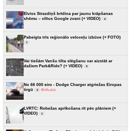
Elviss Strazdiņš brīdina par jaunu krāpšanas
shēmu – viltus Google zvani (+ VIDEO)
4
Pabeigta trīs reģionālo veloceļu izbūve (+ FOTO)
7
Vai tiešām Vanšu tilta slēgšanu var aizstāt ar
dažiem Park&Ride? (+ VIDEO)
9
No 66 000 eiro - Dodge Charger atgriežas Eiropas
tirgū
3
LVRTC: Robežas aprīkošana rit pēc plāniem (+
VIDEO)
1