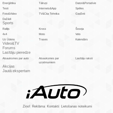
Enerģētika
Tālruņi
Datori&Portatīvie
Testi
Internets&App
Spēles
Foto&Video
TV&Cita Tehnika
Gadžeti
Dažādi
Sports
Rallijs
Kross
Šoseja
4x4
Moto
Velo
Uz Ūdens
Trases
Kalendārs
Video&TV
Forums
Lasītāju pieredze
Atsauksmes par auto
Atsauksmes par
Lasītāju raksti
uzņēmumiem
Akcijas
Jautā ekspertam
Ziņo!
Reklāma
Kontakti
Lietošanas noteikumi