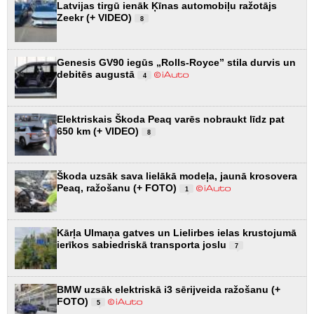
Latvijas tirgū ienāk Ķīnas automobiļu ražotājs
Zeekr (+ VIDEO)
8
Genesis GV90 iegūs „Rolls-Royce” stila durvis un
debitēs augustā
4
Elektriskais Škoda Peaq varēs nobraukt līdz pat
650 km (+ VIDEO)
8
Škoda uzsāk sava lielākā modeļa, jaunā krosovera
Peaq, ražošanu (+ FOTO)
1
Kārļa Ulmaņa gatves un Lielirbes ielas krustojumā
ierīkos sabiedriskā transporta joslu
7
BMW uzsāk elektriskā i3 sērijveida ražošanu (+
FOTO)
5