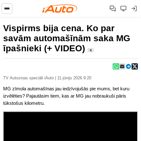
Vispirms bija cena. Ko par
savām automašīnām saka MG
īpašnieki (+ VIDEO)
6
TV Autoziņas speciāli iAuto | 11.jūnijs 2026 9:20
MG zīmola automašīnas jau iedzīvojušās pie mums, bet kuru
izvēlēties? Pajautāsim tiem, kas ar MG jau nobraukuši pāris
tūkstošus kilometru.