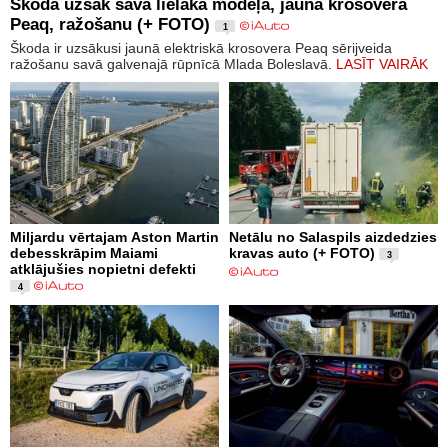
Škoda uzsāk sava lielākā modeļa, jaunā krosovera
Peaq, ražošanu (+ FOTO)
1
Škoda ir uzsākusi jaunā elektriskā krosovera Peaq sērijveida
ražošanu savā galvenajā rūpnīcā Mlada Boleslavā.
LASĪT VAIRĀK
Miljardu vērtajam Aston Martin
Netālu no Salaspils aizdedzies
debesskrāpim Maiami
kravas auto (+ FOTO)
3
atklājušies nopietni defekti
4