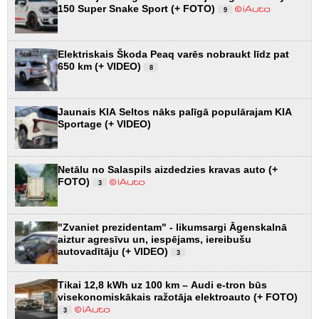
150 Super Snake Sport (+ FOTO)
9
Elektriskais Škoda Peaq varēs nobraukt līdz pat
650 km (+ VIDEO)
8
Jaunais KIA Seltos nāks palīgā populārajam KIA
Sportage (+ VIDEO)
Netālu no Salaspils aizdedzies kravas auto (+
FOTO)
3
"Zvaniet prezidentam" - likumsargi Āgenskalnā
aiztur agresīvu un, iespējams, iereibušu
autovadītāju (+ VIDEO)
3
Tikai 12,8 kWh uz 100 km – Audi e-tron būs
visekonomiskākais ražotāja elektroauto (+ FOTO)
3