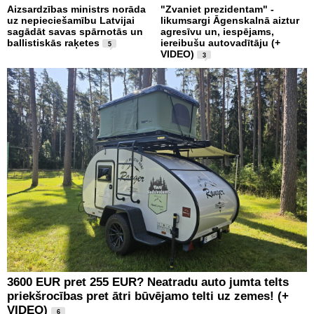
Aizsardzības ministrs norāda
"Zvaniet prezidentam" -
uz nepieciešamību Latvijai
likumsargi Āgenskalnā aiztur
sagādāt savas spārnotās un
agresīvu un, iespējams,
ballistiskās raķetes
iereibušu autovadītāju (+
5
VIDEO)
3
3600 EUR pret 255 EUR? Neatradu auto jumta telts
priekšrocības pret ātri būvējamo telti uz zemes! (+
VIDEO)
6