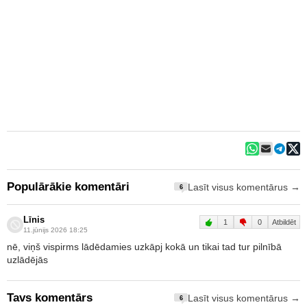
Populārākie komentāri
Lasīt visus komentārus →
6
Līnis
1
0
Atbildēt
11.jūnijs 2026 18:25
nē, viņš vispirms lādēdamies uzkāpj kokā un tikai tad tur pilnībā
uzlādējās
Tavs komentārs
Lasīt visus komentārus →
6