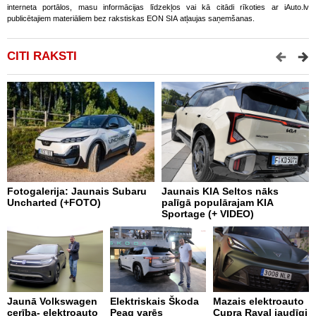
interneta portālos, masu informācijas līdzekļos vai kā citādi rīkoties ar iAuto.lv
publicētajiem materiāliem bez rakstiskas EON SIA atļaujas saņemšanas.
CITI RAKSTI
Fotogalerija: Jaunais Subaru
Jaunais KIA Seltos nāks
V
Uncharted (+FOTO)
palīgā populārajam KIA
E
Sportage (+ VIDEO)
V
Jaunā Volkswagen
Elektriskais Škoda
Mazais elektroauto
V
cerība- elektroauto
Peaq varēs
Cupra Raval jaudīgi
p