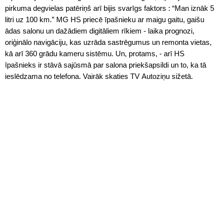
pirkuma degvielas patēriņš arī bijis svarīgs faktors : “Man iznāk 5
litri uz 100 km.” MG HS priecē īpašnieku ar maigu gaitu, gaišu
ādas salonu un dažādiem digitāliem rīkiem - laika prognozi,
oriģinālo navigāciju, kas uzrāda sastrēgumus un remonta vietas,
kā arī 360 grādu kameru sistēmu. Un, protams, - arī HS
īpašnieks ir stāvā sajūsmā par salona priekšapsildi un to, ka tā
ieslēdzama no telefona. Vairāk skaties TV Autoziņu sižetā.