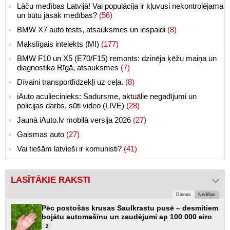
Lāču medības Latvijā! Vai populācija ir kļuvusi nekontrolējama
un būtu jāsāk medības?
(56)
BMW X7 auto tests, atsauksmes un iespaidi
(8)
Makslīgais intelekts (MI)
(177)
BMW F10 un X5 (E70/F15) remonts: dzinēja ķēžu maiņa un
diagnostika Rīgā, atsauksmes
(7)
Dīvaini transportlīdzekļi uz ceļa.
(8)
iAuto aculiecinieks: Sadursme, aktuālie negadījumi un
policijas darbs, sūti video (LIVE)
(28)
Jaunā iAuto.lv mobilā versija 2026
(27)
Gaismas auto
(27)
Vai tiešām latvieši ir komunisti?
(41)
LASĪTĀKIE RAKSTI
Dienas
Nedēļas
Pēc postošās krusas Saulkrastu pusē – desmitiem
bojātu automašīnu un zaudējumi ap 100 000 eiro
2