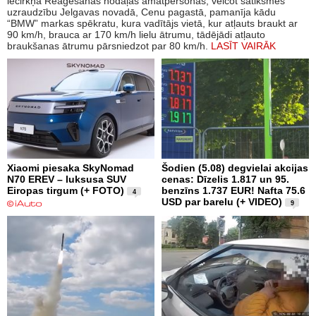
iecirkņa Reaģēšanas nodaļas amatpersonas, veicot satiksmes
uzraudzību Jelgavas novadā, Cenu pagastā, pamanīja kādu
“BMW” markas spēkratu, kura vadītājs vietā, kur atļauts braukt ar
90 km/h, brauca ar 170 km/h lielu ātrumu, tādējādi atļauto
braukšanas ātrumu pārsniedzot par 80 km/h.
LASĪT VAIRĀK
Xiaomi piesaka SkyNomad
Šodien (5.08) degvielai akcijas
N70 EREV – luksusa SUV
cenas: Dīzelis 1.817 un 95.
Eiropas tirgum (+ FOTO)
benzīns 1.737 EUR! Nafta 75.6
4
USD par barelu (+ VIDEO)
9