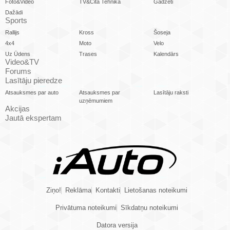
Foto&Video
TV&Cita Tehnika
Gadžeti
Dažādi
Sports
Rallijs
Kross
Šoseja
4x4
Moto
Velo
Uz Ūdens
Trases
Kalendārs
Video&TV
Forums
Lasītāju pieredze
Atsauksmes par auto
Atsauksmes par
Lasītāju raksti
uzņēmumiem
Akcijas
Jautā ekspertam
Ziņo!
Reklāma
Kontakti
Lietošanas noteikumi
Privātuma noteikumi
Sīkdatņu noteikumi
Datora versija