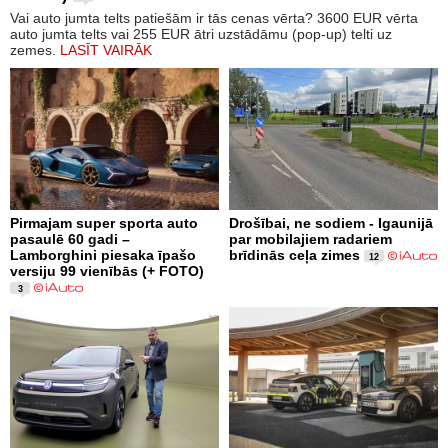
Vai auto jumta telts patiešām ir tās cenas vērta? 3600 EUR vērta
auto jumta telts vai 255 EUR ātri uzstādāmu (pop-up) telti uz
zemes.
LASĪT VAIRĀK
Pirmajam super sporta auto
Drošībai, ne sodiem - Igaunijā
pasaulē 60 gadi –
par mobilajiem radariem
Lamborghini piesaka īpašo
brīdinās ceļa zimes
12
versiju 99 vienībās (+ FOTO)
3