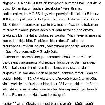
zirgspēkus. Nepilni 200 zs tik kompaktai automašīnai ir daudz. V.
Buls: “Dinamika un jauda ir pietiekoša.” Valentīns jau
pārliecinājies, ka MG ZS degvielas patēriņš siltā laikā ir 5 litri uz
100 km vai pat mazāk, bet pašā ziemas aukstuma pīķī uzkāpis
līdz 8 litriem. Īpašniekam par to bija maza bēda, jo no trakajiem
mīnusiem glābusi pašuzlādes hibrīdam neraksturīga ekstra -
priekšapsilde, turklāt ar distances vadību: “Man nevienai mašīnai
kas tāds nebija bijis. Priekšapsilde ir ideāla!” Lai pirms
braukšanas uzsildītu salonu, Valentīnam pat nebija jāiziet no
mājas. Visu komandē MG aplikācija.
Aleksandrs Rozenblūms jau nobraucis 3500 km ar MG HS.
Sākotnējais arguments MG iegādei bijusi cena. Ja mazākajam
ZS ir tikai viena dzinēja versija - hibrīds un viss, tad klasi
augstāko HS var dabūt gan ar parastu benzīna motoru, gan abu
veidu hibrīdiem. Tā kā Aleksandrs pārsvarā braukā pa pilsētu,
viņš izvēlējies pašuzlādes hibrīdu ar 224 zirgspēkiem: “HS man
ļoti patika, tāpēc izvēlejos šo modeli. Man iepriekš bija Hyundai
Santa Fe, un es meklēju kaut ko līdzīgu.”
Iepriekšējais spēkrats gan esot braucis ar gāzi, tāpēc jaunā