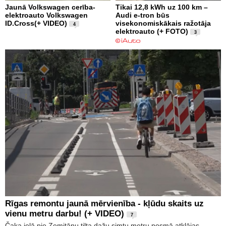
Jaunā Volkswagen cerība-
Tikai 12,8 kWh uz 100 km –
elektroauto Volkswagen
Audi e-tron būs
ID.Cross(+ VIDEO)
visekonomiskākais ražotāja
4
elektroauto (+ FOTO)
3
Rīgas remontu jaunā mērvienība - kļūdu skaits uz
vienu metru darbu! (+ VIDEO)
7
Čaka ielā pie Zemitānu tilta dažu simtu metru posmā atklājas