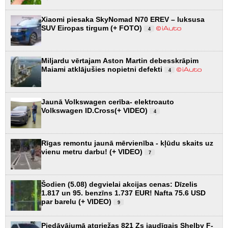
Xiaomi piesaka SkyNomad N70 EREV – luksusa
SUV Eiropas tirgum (+ FOTO)
4
Miljardu vērtajam Aston Martin debesskrāpim
Maiami atklājušies nopietni defekti
4
Jaunā Volkswagen cerība- elektroauto
Volkswagen ID.Cross(+ VIDEO)
4
Rīgas remontu jaunā mērvienība - kļūdu skaits uz
vienu metru darbu! (+ VIDEO)
7
Šodien (5.08) degvielai akcijas cenas: Dīzelis
1.817 un 95. benzīns 1.737 EUR! Nafta 75.6 USD
par barelu (+ VIDEO)
9
Piedāvājumā atgriežas 821 Zs jaudīgais Shelby F-