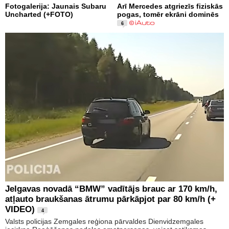
Fotogalerija: Jaunais Subaru
Arī Mercedes atgriezīs fiziskās
Uncharted (+FOTO)
pogas, tomēr ekrāni dominēs
6
Jelgavas novadā “BMW” vadītājs brauc ar 170 km/h,
atļauto braukšanas ātrumu pārkāpjot par 80 km/h (+
VIDEO)
4
Valsts policijas Zemgales reģiona pārvaldes Dienvidzemgales