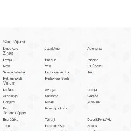
Sludinājumi
Lietoti Auto
Jauni Auto
Autonoma
Ziņas
Latvijā
Pasaulē
Izklaide
Moto
Velo
Uz Ūdens
Smagā Tehnika
Lauksaimniecība
Testi
Reklāmraksti
Redaktora Izvēle
Vīriem
Drošība
Avārijas
Policija
Akadēmija
Satiksme
Garāžā
Ceļojumi
Militāri
Autoklubi
Karte
Reakcijas tests
Tehnoloģijas
Enerģētika
Tālruņi
Datori&Portatīvie
Testi
Internets&App
Spēles