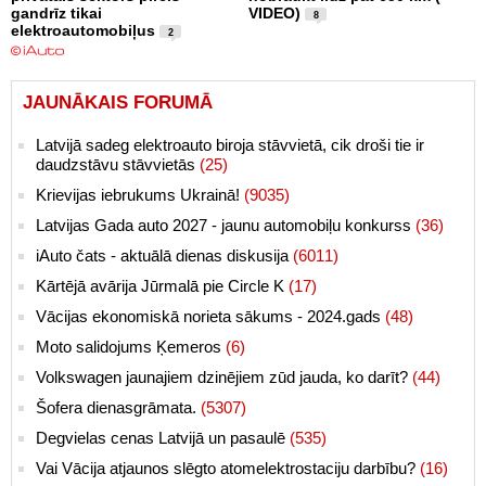
gandrīz tikai
VIDEO)
8
elektroautomobiļus
2
JAUNĀKAIS FORUMĀ
Latvijā sadeg elektroauto biroja stāvvietā, cik droši tie ir
daudzstāvu stāvvietās
(25)
Krievijas iebrukums Ukrainā!
(9035)
Latvijas Gada auto 2027 - jaunu automobiļu konkurss
(36)
iAuto čats - aktuālā dienas diskusija
(6011)
Kārtējā avārija Jūrmalā pie Circle K
(17)
Vācijas ekonomiskā norieta sākums - 2024.gads
(48)
Moto salidojums Ķemeros
(6)
Volkswagen jaunajiem dzinējiem zūd jauda, ko darīt?
(44)
Šofera dienasgrāmata.
(5307)
Degvielas cenas Latvijā un pasaulē
(535)
Vai Vācija atjaunos slēgto atomelektrostaciju darbību?
(16)