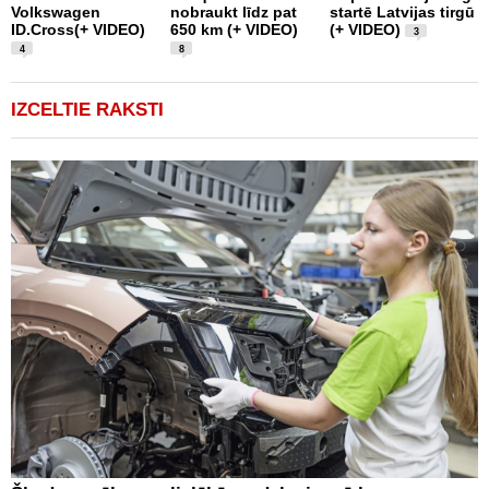
Volkswagen
nobraukt līdz pat
startē Latvijas tirgū
m
ID.Cross(+ VIDEO)
650 km (+ VIDEO)
(+ VIDEO)
D
3
4
8
IZCELTIE RAKSTI