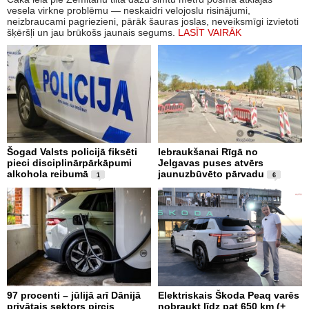
vesela virkne problēmu — neskaidri velojoslu risinājumi,
neizbraucami pagriezieni, pārāk šauras joslas, neveiksmīgi izvietoti
šķēršļi un jau brūkošs jaunais segums.
LASĪT VAIRĀK
Šogad Valsts policijā fiksēti
Iebraukšanai Rīgā no
pieci disciplinārpārkāpumi
Jelgavas puses atvērs
alkohola reibumā
jaunuzbūvēto pārvadu
1
6
97 procenti – jūlijā arī Dānijā
Elektriskais Škoda Peaq varēs
privātais sektors pircis
nobraukt līdz pat 650 km (+