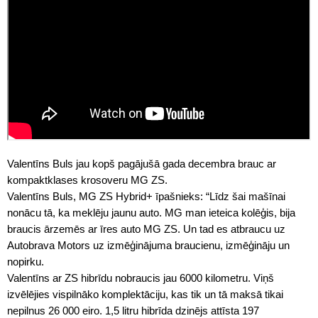
Valentīns Buls jau kopš pagājušā gada decembra brauc ar
kompaktklases krosoveru MG ZS.
Valentīns Buls, MG ZS Hybrid+ īpašnieks: “Līdz šai mašīnai
nonācu tā, ka meklēju jaunu auto. MG man ieteica kolēģis, bija
braucis ārzemēs ar īres auto MG ZS. Un tad es atbraucu uz
Autobrava Motors uz izmēģinājuma braucienu, izmēģināju un
nopirku.
Valentīns ar ZS hibrīdu nobraucis jau 6000 kilometru. Viņš
izvēlējies vispilnāko komplektāciju, kas tik un tā maksā tikai
nepilnus 26 000 eiro. 1,5 litru hibrīda dzinējs attīsta 197