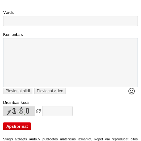
Vārds
Komentārs
Pievienot bildi
Pievienot video
Drošības kods
Stingri aizliegts iAuto.lv publicētos materiālus izmantot, kopēt vai reproducēt citos