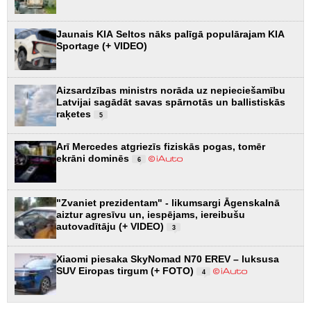
Jaunais KIA Seltos nāks palīgā populārajam KIA
Sportage (+ VIDEO)
Aizsardzības ministrs norāda uz nepieciešamību
Latvijai sagādāt savas spārnotās un ballistiskās
raķetes
5
Arī Mercedes atgriezīs fiziskās pogas, tomēr
ekrāni dominēs
6
"Zvaniet prezidentam" - likumsargi Āgenskalnā
aiztur agresīvu un, iespējams, iereibušu
autovadītāju (+ VIDEO)
3
Xiaomi piesaka SkyNomad N70 EREV – luksusa
SUV Eiropas tirgum (+ FOTO)
4