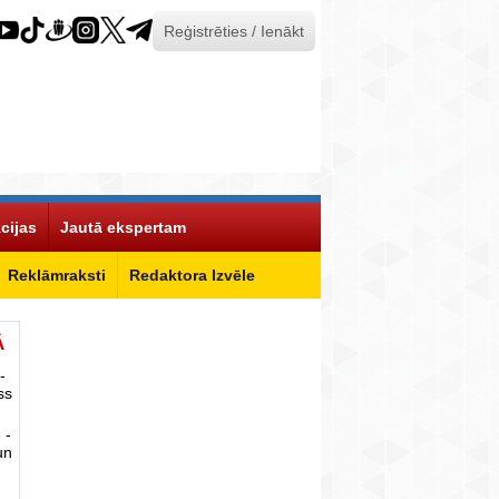
Reģistrēties / Ienākt
cijas
Jautā ekspertam
Reklāmraksti
Redaktora Izvēle
Ā
-
ss
 -
un