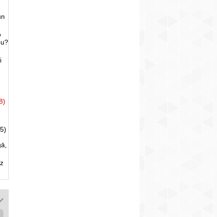
un
o
bu?
i
8)
5)
gā,
uz