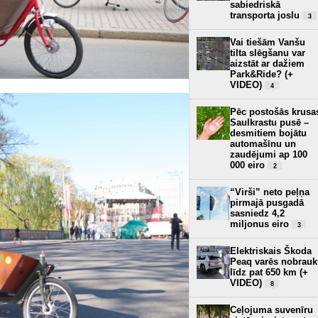
sabiedriskā
transporta joslu
3
Vai tiešām Vanšu
tilta slēgšanu var
aizstāt ar dažiem
Park&Ride? (+
VIDEO)
4
Pēc postošās krusa
Saulkrastu pusē –
desmitiem bojātu
automašīnu un
zaudējumi ap 100
000 eiro
2
“Virši” neto peļņa
pirmajā pusgadā
sasniedz 4,2
miljonus eiro
3
Elektriskais Škoda
Peaq varēs nobrauk
līdz pat 650 km (+
VIDEO)
8
Ceļojuma suvenīru