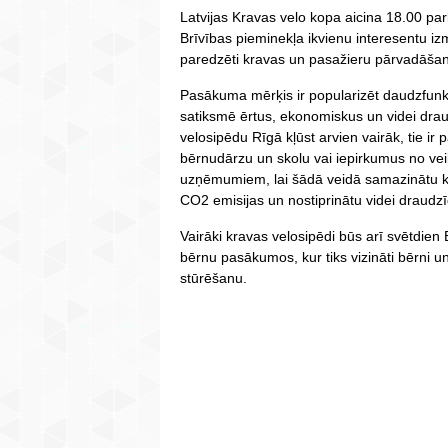
Latvijas Kravas velo kopa aicina 18.00 pa
Brīvības pieminekļa ikvienu interesentu i
paredzēti kravas un pasažieru pārvadāšan
Pasākuma mērķis ir popularizēt daudzfunk
satiksmē ērtus, ekonomiskus un videi drau
velosipēdu Rīgā kļūst arvien vairāk, tie ir 
bērnudārzu un skolu vai iepirkumus no veik
uzņēmumiem, lai šādā veidā samazinātu k
CO2 emisijas un nostiprinātu videi draud
Vairāki kravas velosipēdi būs arī svētdie
bērnu pasākumos, kur tiks vizināti bērni 
stūrēšanu.