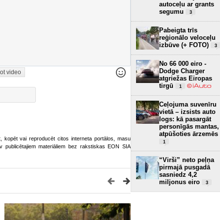
autoceļu ar grants
segumu
3
Pabeigta trīs
reģionālo veloceļu
izbūve (+ FOTO)
3
No 66 000 eiro -
Dodge Charger
ot video
atgriežas Eiropas
tirgū
1
Ceļojuma suvenīru
vietā – izsists auto
logs: kā pasargāt
personīgās mantas,
atpūšoties ārzemēs
ot, kopēt vai reproducēt citos interneta portālos, masu
1
o.lv publicētajiem materiāliem bez rakstiskas EON SIA
“Virši” neto peļņa
pirmajā pusgadā
sasniedz 4,2
miljonus eiro
3