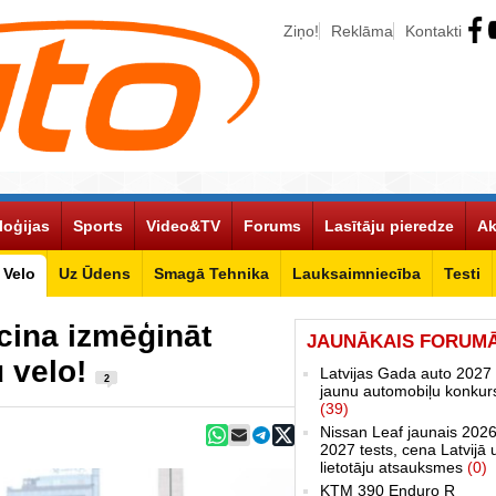
Ziņo!
Reklāma
Kontakti
loģijas
Sports
Video&TV
Forums
Lasītāju pieredze
Ak
Velo
Uz Ūdens
Smagā Tehnika
Lauksaimniecība
Testi
cina izmēģināt
JAUNĀKAIS FORUM
u velo!
Latvijas Gada auto 2027 
2
jaunu automobiļu konkur
(39)
Nissan Leaf jaunais 2026
2027 tests, cena Latvijā 
lietotāju atsauksmes
(0)
KTM 390 Enduro R