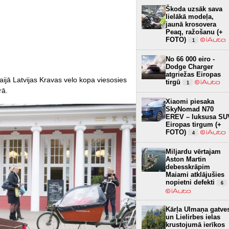
Škoda uzsāk sava
lielākā modeļa,
jaunā krosovera
Peaq, ražošanu (+
FOTO)
1
No 66 000 eiro -
Dodge Charger
atgriežas Eiropas
ijā Latvijas Kravas velo kopa viesosies
tirgū
1
rā.
Xiaomi piesaka
SkyNomad N70
EREV – luksusa SU
Eiropas tirgum (+
FOTO)
4
Miljardu vērtajam
Aston Martin
debesskrāpim
Maiami atklājušies
nopietni defekti
6
Kārļa Ulmaņa gatve
un Lielirbes ielas
krustojumā ierīkos