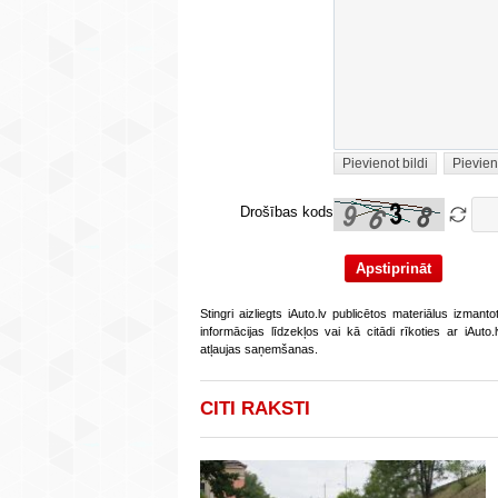
Pievienot bildi
Pievien
Drošības kods
Stingri aizliegts iAuto.lv publicētos materiālus izmant
informācijas līdzekļos vai kā citādi rīkoties ar iAut
atļaujas saņemšanas.
CITI RAKSTI