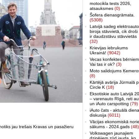
motocikla tests 2026,
atsauksmes
(0)
Šofera dienasgrāmata.
(5308)
Latvijā sadeg elektroauto
biroja stāvvietā, cik droši 
ir daudzstāvu stāvvietās
(32)
Krievijas iebrukums
Ukrainā!
(9042)
Vecas konfektes bērniem
Vai tas ir ok?
(3)
Moto salidojums Ķemero
(8)
Kārtējā avārija Jūrmalā p
Circle K
(18)
Eksotiskie auto Latvijā 2
– varenauto Rīgā, reti au
un iAuto carspotting
(79)
iAuto čats - aktuālā dien
diskusija
(6011)
Vācijas ekonomiskā nori
sākums - 2024.gads
(48)
otiks jau trešais Kravas un pasažieru
Volkswagen jaunajiem
dzinējiem zūd jauda, ko