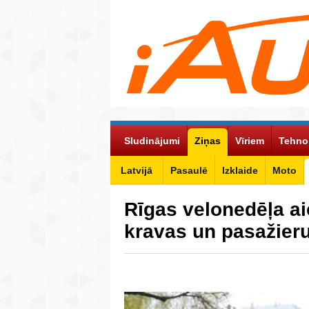
Sludinājumi
Ziņas
Vīriem
Tehno
Latvijā
Pasaulē
Izklaide
Moto
Rīgas velonedēļa ai
kravas un pasažier