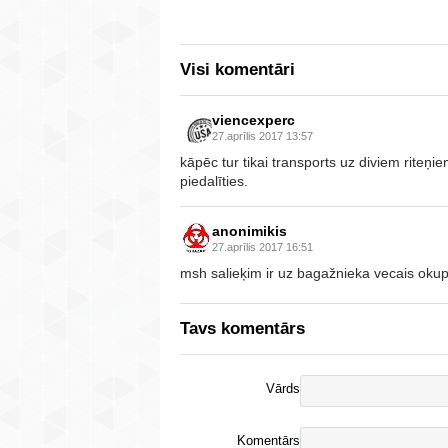
Visi komentāri
viencexperc
27.aprīlis 2017 13:57
kāpēc tur tikai transports uz diviem riteņ
piedalīties.
anonimikis
27.aprīlis 2017 16:51
msh salieķim ir uz bagažnieka vecais okup
Tavs komentārs
Vārds
Komentārs