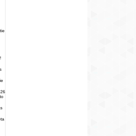
tie
!
s
ie
026
to
as
eta