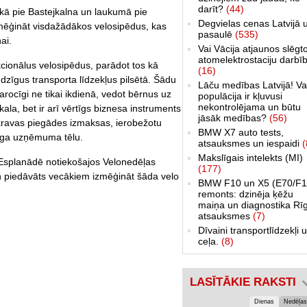
darīt?
(44)
rkā pie Bastejkalna un laukumā pie
Degvielas cenas Latvijā 
zmēģināt visdažādākos velosipēdus, kas
pasaulē
(535)
ai.
Vai Vācija atjaunos slēgt
atomelektrostaciju darbī
cionālus velosipēdus, parādot tos kā
(16)
dzīgus transporta līdzekļus pilsētā. Šādu
Lāču medības Latvijā! Va
parocīgi ne tikai ikdienā, vedot bērnus uz
populācija ir kļuvusi
nekontrolējama un būtu
ala, bet ir arī vērtīgs biznesa instruments
jāsāk medības?
(56)
ravas piegādes izmaksas, ierobežotu
BMW X7 auto tests,
zīga uzņēmuma tēlu.
atsauksmes un iespaidi
(
Makslīgais intelekts (MI)
n Esplanādē notiekošajos Velonedēļas
(177)
un piedāvāts vecākiem izmēģināt šāda velo
BMW F10 un X5 (E70/F1
remonts: dzinēja ķēžu
maiņa un diagnostika Rī
atsauksmes
(7)
Dīvaini transportlīdzekļi 
ceļa.
(8)
LASĪTĀKIE RAKSTI
Dienas
Nedēļas