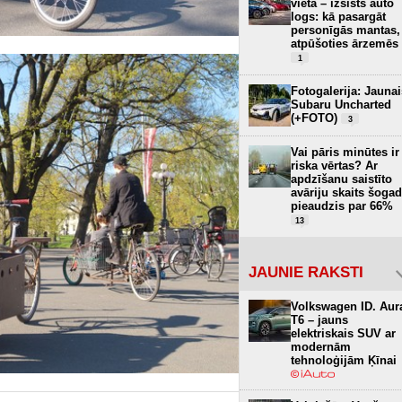
vietā – izsists auto
logs: kā pasargāt
personīgās mantas,
atpūšoties ārzemēs
1
Fotogalerija: Jaunai
Subaru Uncharted
(+FOTO)
3
Vai pāris minūtes ir
riska vērtas? Ar
apdzīšanu saistīto
avāriju skaits šogad
pieaudzis par 66%
13
JAUNIE RAKSTI
Volkswagen ID. Aur
T6 – jauns
elektriskais SUV ar
modernām
tehnoloģijām Ķīnai