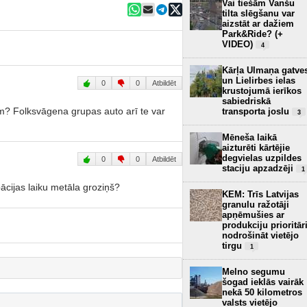
Vai tiešām Vanšu
tilta slēgšanu var
aizstāt ar dažiem
Park&Ride? (+
VIDEO)
4
Kārļa Ulmaņa gatve
un Lielirbes ielas
0
0
Atbildēt
krustojumā ierīkos
sabiedriskā
iem? Folksvāgena grupas auto arī te var
transporta joslu
3
Mēneša laikā
aizturēti kārtējie
degvielas uzpildes
0
0
Atbildēt
staciju apzadzēji
1
ācijas laiku metāla groziņš?
KEM: Trīs Latvijas
granulu ražotāji
apņēmušies ar
produkciju prioritār
nodrošināt vietējo
tirgu
1
Melno segumu
šogad ieklās vairāk
nekā 50 kilometros
valsts vietējo