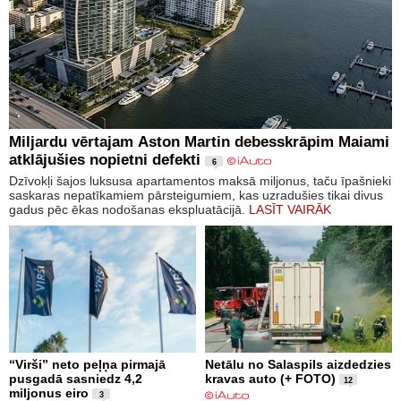
Miljardu vērtajam Aston Martin debesskrāpim Maiami
atklājušies nopietni defekti
6
Dzīvokļi šajos luksusa apartamentos maksā miljonus, taču īpašnieki
saskaras nepatīkamiem pārsteigumiem, kas uzradušies tikai divus
gadus pēc ēkas nodošanas ekspluatācijā.
LASĪT VAIRĀK
“Virši” neto peļņa pirmajā
Netālu no Salaspils aizdedzies
pusgadā sasniedz 4,2
kravas auto (+ FOTO)
12
miljonus eiro
3