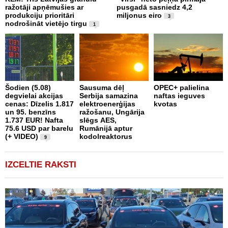
ražotāji apņēmušies ar
pusgadā sasniedz 4,2
t
produkciju prioritāri
miljonus eiro
l
3
nodrošināt vietējo tirgu
a
1
Šodien (5.08)
Sausuma dēļ
OPEC+ palielina
E
degvielai akcijas
Serbija samazina
naftas ieguves
E
cenas: Dīzelis 1.817
elektroenerģijas
kvotas
p
un 95. benzīns
ražošanu, Ungārija
k
1.737 EUR! Nafta
slēgs AES,
e
75.6 USD par barelu
Rumānijā aptur
(+ VIDEO)
kodolreaktorus
9
IZCELTIE RAKSTI