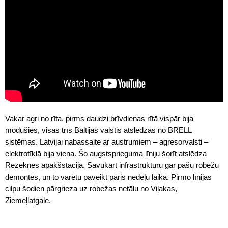
Vakar agri no rīta, pirms daudzi brīvdienas rītā vispār bija
modušies, visas trīs Baltijas valstis atslēdzās no BRELL
sistēmas. Latvijai nabassaite ar austrumiem – agresorvalsti –
elektrotīklā bija viena. Šo augstsprieguma līniju šorīt atslēdza
Rēzeknes apakšstacijā. Savukārt infrastruktūru gar pašu robežu
demontēs, un to varētu paveikt pāris nedēļu laikā. Pirmo līnijas
cilpu šodien pārgrieza uz robežas netālu no Viļakas,
Ziemeļlatgalē.