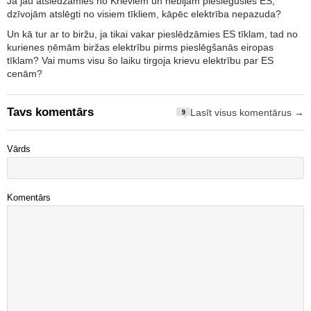
Ja jau atslēdzāmies no Krieviem un nebijām pieslēgušies ES,
dzīvojām atslēgti no visiem tīkliem, kāpēc elektrība nepazuda?
Un kā tur ar to biržu, ja tikai vakar pieslēdzāmies ES tīklam, tad no
kurienes ņēmām biržas elektrību pirms pieslēgšanās eiropas
tīklam? Vai mums visu šo laiku tirgoja krievu elektrību par ES
cenām?
Tavs komentārs
Lasīt visus komentārus →
9
Vārds
Komentārs