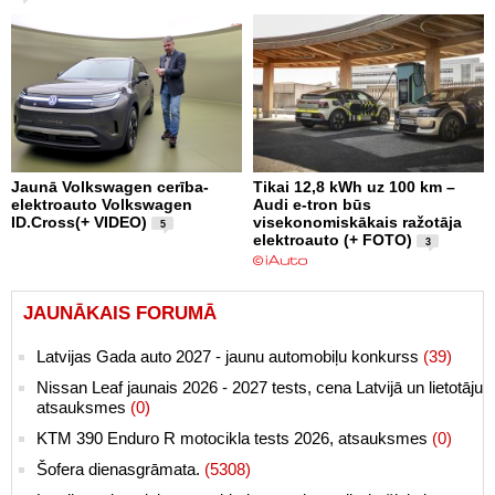
Jaunā Volkswagen cerība-
Tikai 12,8 kWh uz 100 km –
elektroauto Volkswagen
Audi e-tron būs
ID.Cross(+ VIDEO)
visekonomiskākais ražotāja
5
elektroauto (+ FOTO)
3
JAUNĀKAIS FORUMĀ
Latvijas Gada auto 2027 - jaunu automobiļu konkurss
(39)
Nissan Leaf jaunais 2026 - 2027 tests, cena Latvijā un lietotāju
atsauksmes
(0)
KTM 390 Enduro R motocikla tests 2026, atsauksmes
(0)
Šofera dienasgrāmata.
(5308)