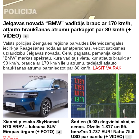
Jelgavas novadā “BMW” vadītājs brauc ar 170 km/h,
atļauto braukšanas ātrumu pārkāpjot par 80 km/h (+
VIDEO)
6
Valsts policijas Zemgales reģiona pārvaldes Dienvidzemgales
iecirkņa Reaģēšanas nodaļas amatpersonas, veicot satiksmes
uzraudzību Jelgavas novadā, Cenu pagastā, pamanīja kādu
“BMW” markas spēkratu, kura vadītājs vietā, kur atļauts braukt ar
90 km/h, brauca ar 170 km/h lielu ātrumu, tādējādi atļauto
braukšanas ātrumu pārsniedzot par 80 km/h.
LASĪT VAIRĀK
Xiaomi piesaka SkyNomad
Šodien (5.08) degvielai akcijas
N70 EREV – luksusa SUV
cenas: Dīzelis 1.817 un 95.
Eiropas tirgum (+ FOTO)
benzīns 1.737 EUR! Nafta 75.6
4
USD par barelu (+ VIDEO)
9