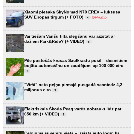
Xiaomi piesaka SkyNomad N70 EREV – luksusa
SUV Eiropas tirgum (+ FOTO)
4
Vai tiešām Vanšu tilta slēgšanu var aizstāt ar
dažiem Park&Ride? (+ VIDEO)
5
Pēc postošās krusas Saulkrastu pusē – desmitiem
bojātu automašīnu un zaudējumi ap 100 000 eiro
2
“Virši” neto peļņa pirmajā pusgadā sasniedz 4,2
miljonus eiro
3
Elektriskais Škoda Peaq varēs nobraukt līdz pat
650 km (+ VIDEO)
8
Ceļojuma suvenīru vietā – izsists auto logs: kā