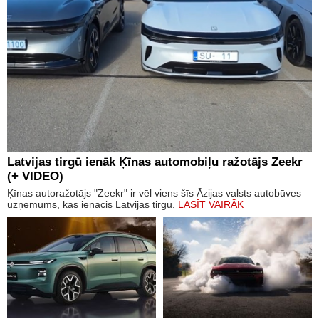
Latvijas tirgū ienāk Ķīnas automobiļu ražotājs Zeekr
(+ VIDEO)
Ķīnas autoražotājs "Zeekr" ir vēl viens šīs Āzijas valsts autobūves
uzņēmums, kas ienācis Latvijas tirgū.
LASĪT VAIRĀK