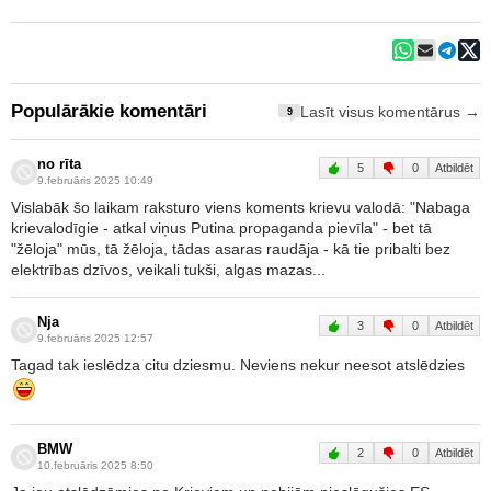
Populārākie komentāri
Lasīt visus komentārus →
9
no rīta
5
0
Atbildēt
9.februāris 2025 10:49
Vislabāk šo laikam raksturo viens koments krievu valodā: "Nabaga
krievalodīgie - atkal viņus Putina propaganda pievīla" - bet tā
"žēloja" mūs, tā žēloja, tādas asaras raudāja - kā tie pribalti bez
elektrības dzīvos, veikali tukši, algas mazas...
Nja
3
0
Atbildēt
9.februāris 2025 12:57
Tagad tak ieslēdza citu dziesmu. Neviens nekur neesot atslēdzies
BMW
2
0
Atbildēt
10.februāris 2025 8:50