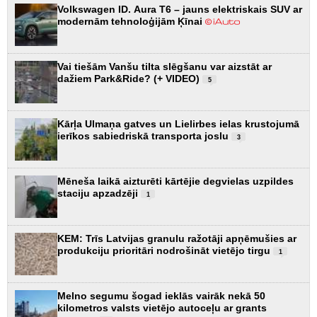
Volkswagen ID. Aura T6 – jauns elektriskais SUV ar
modernām tehnoloģijām Ķīnai
Vai tiešām Vanšu tilta slēgšanu var aizstāt ar
dažiem Park&Ride? (+ VIDEO)
5
Kārļa Ulmaņa gatves un Lielirbes ielas krustojumā
ierīkos sabiedriskā transporta joslu
3
Mēneša laikā aizturēti kārtējie degvielas uzpildes
staciju apzadzēji
1
KEM: Trīs Latvijas granulu ražotāji apņēmušies ar
produkciju prioritāri nodrošināt vietējo tirgu
1
Melno segumu šogad ieklās vairāk nekā 50
kilometros valsts vietējo autoceļu ar grants