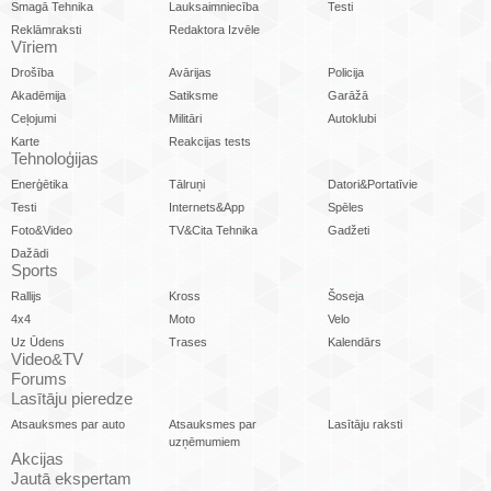
Smagā Tehnika
Lauksaimniecība
Testi
Reklāmraksti
Redaktora Izvēle
Vīriem
Drošība
Avārijas
Policija
Akadēmija
Satiksme
Garāžā
Ceļojumi
Militāri
Autoklubi
Karte
Reakcijas tests
Tehnoloģijas
Enerģētika
Tālruņi
Datori&Portatīvie
Testi
Internets&App
Spēles
Foto&Video
TV&Cita Tehnika
Gadžeti
Dažādi
Sports
Rallijs
Kross
Šoseja
4x4
Moto
Velo
Uz Ūdens
Trases
Kalendārs
Video&TV
Forums
Lasītāju pieredze
Atsauksmes par auto
Atsauksmes par
Lasītāju raksti
uzņēmumiem
Akcijas
Jautā ekspertam