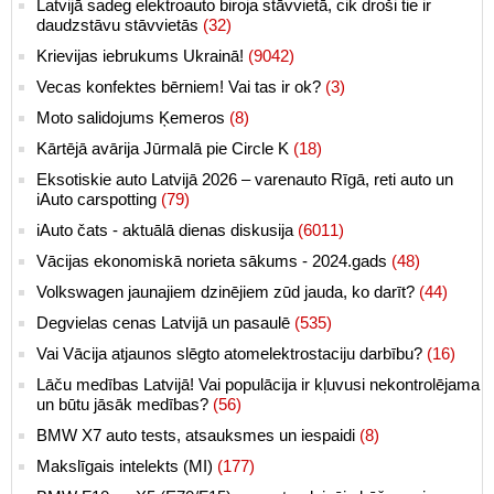
Latvijā sadeg elektroauto biroja stāvvietā, cik droši tie ir
daudzstāvu stāvvietās
(32)
Krievijas iebrukums Ukrainā!
(9042)
Vecas konfektes bērniem! Vai tas ir ok?
(3)
Moto salidojums Ķemeros
(8)
Kārtējā avārija Jūrmalā pie Circle K
(18)
Eksotiskie auto Latvijā 2026 – varenauto Rīgā, reti auto un
iAuto carspotting
(79)
iAuto čats - aktuālā dienas diskusija
(6011)
Vācijas ekonomiskā norieta sākums - 2024.gads
(48)
Volkswagen jaunajiem dzinējiem zūd jauda, ko darīt?
(44)
Degvielas cenas Latvijā un pasaulē
(535)
Vai Vācija atjaunos slēgto atomelektrostaciju darbību?
(16)
Lāču medības Latvijā! Vai populācija ir kļuvusi nekontrolējama
un būtu jāsāk medības?
(56)
BMW X7 auto tests, atsauksmes un iespaidi
(8)
Makslīgais intelekts (MI)
(177)