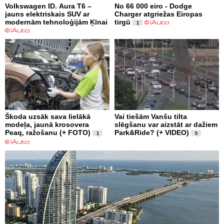
Volkswagen ID. Aura T6 –
No 66 000 eiro - Dodge
jauns elektriskais SUV ar
Charger atgriežas Eiropas
modernām tehnoloģijām Ķīnai
tirgū
1
Škoda uzsāk sava lielākā
Vai tiešām Vanšu tilta
modeļa, jaunā krosovera
slēgšanu var aizstāt ar dažiem
Peaq, ražošanu (+ FOTO)
Park&Ride? (+ VIDEO)
1
5