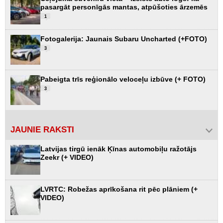
pasargāt personīgās mantas, atpūšoties ārzemēs
1
Fotogalerija: Jaunais Subaru Uncharted (+FOTO)
3
Pabeigta trīs reģionālo veloceļu izbūve (+ FOTO)
3
JAUNIE RAKSTI
Latvijas tirgū ienāk Ķīnas automobiļu ražotājs
Zeekr (+ VIDEO)
LVRTC: Robežas aprīkošana rit pēc plāniem (+
VIDEO)