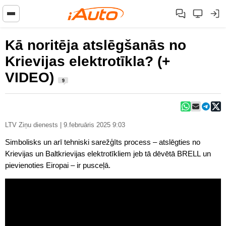
Kā noritēja atslēgšanās no
Krievijas elektrotīkla? (+
VIDEO)
9
LTV Ziņu dienests | 9.februāris 2025 9:03
Simbolisks un arī tehniski sarežģīts process – atslēgties no
Krievijas un Baltkrievijas elektrotīkliem jeb tā dēvētā BRELL un
pievienoties Eiropai – ir pusceļā.