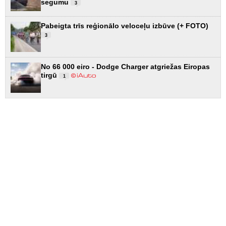
segumu
3
Pabeigta trīs reģionālo veloceļu izbūve (+ FOTO)
3
No 66 000 eiro - Dodge Charger atgriežas Eiropas
tirgū
1