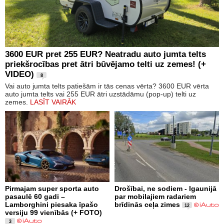
3600 EUR pret 255 EUR? Neatradu auto jumta telts
priekšrocības pret ātri būvējamo telti uz zemes! (+
VIDEO)
8
Vai auto jumta telts patiešām ir tās cenas vērta? 3600 EUR vērta
auto jumta telts vai 255 EUR ātri uzstādāmu (pop-up) telti uz
zemes.
LASĪT VAIRĀK
Pirmajam super sporta auto
Drošībai, ne sodiem - Igaunijā
pasaulē 60 gadi –
par mobilajiem radariem
Lamborghini piesaka īpašo
brīdinās ceļa zimes
12
versiju 99 vienībās (+ FOTO)
3