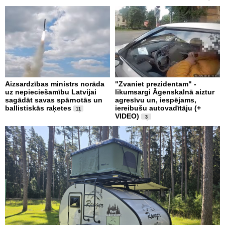
Aizsardzības ministrs norāda
"Zvaniet prezidentam" -
uz nepieciešamību Latvijai
likumsargi Āgenskalnā aiztur
sagādāt savas spārnotās un
agresīvu un, iespējams,
ballistiskās raķetes
iereibušu autovadītāju (+
11
VIDEO)
3