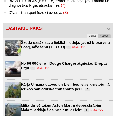
BMW F10 un X5 (E70/F15) remonts: dzinēja ķēžu maiņa un
diagnostika Rīgā, atsauksmes
(7)
Dīvaini transportlīdzekļi uz ceļa.
(8)
LASĪTĀKIE RAKSTI
Dienas
Nedēļas
Škoda uzsāk sava lielākā modeļa, jaunā krosovera
Peaq, ražošanu (+ FOTO)
1
No 66 000 eiro - Dodge Charger atgriežas Eiropas
tirgū
1
Kārļa Ulmaņa gatves un Lielirbes ielas krustojumā
ierīkos sabiedriskā transporta joslu
3
Miljardu vērtajam Aston Martin debesskrāpim
Maiami atklājušies nopietni defekti
6