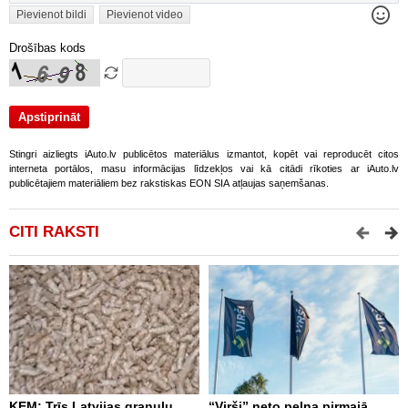
Pievienot bildi
Pievienot video
Drošības kods
Stingri aizliegts iAuto.lv publicētos materiālus izmantot, kopēt vai reproducēt citos
interneta portālos, masu informācijas līdzekļos vai kā citādi rīkoties ar iAuto.lv
publicētajiem materiāliem bez rakstiskas EON SIA atļaujas saņemšanas.
CITI RAKSTI
KEM: Trīs Latvijas granulu
“Virši” neto peļņa pirmajā
P