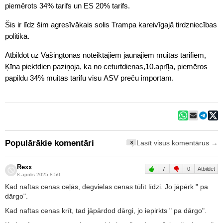
piemērots 34% tarifs un ES 20% tarifs.
Šis ir līdz šim agresīvākais solis Trampa kareivīgajā tirdzniecības
politikā.
Atbildot uz Vašingtonas noteiktajiem jaunajiem muitas tarifiem,
Ķīna piektdien paziņoja, ka no ceturtdienas,10.aprīļa, piemēros
papildu 34% muitas tarifu visu ASV preču importam.
Populārākie komentāri
Lasīt visus komentārus →
8
Rexx
7
0
Atbildēt
8.aprīlis 2025 8:50
Kad naftas cenas ceļās, degvielas cenas tūlīt līdzi. Jo jāpērk " pa
dārgo".
Kad naftas cenas krīt, tad jāpārdod dārgi, jo iepirkts " pa dārgo".