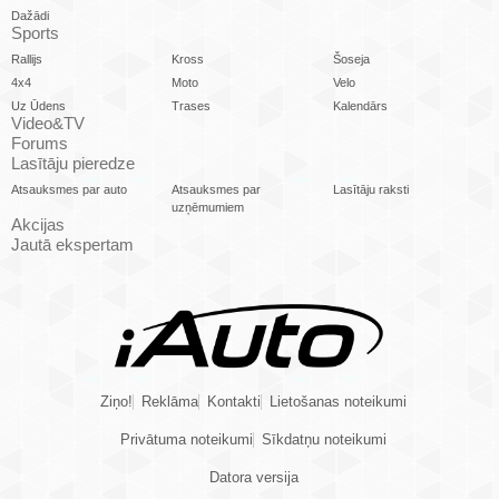
Dažādi
Sports
Rallijs
Kross
Šoseja
4x4
Moto
Velo
Uz Ūdens
Trases
Kalendārs
Video&TV
Forums
Lasītāju pieredze
Atsauksmes par auto
Atsauksmes par
Lasītāju raksti
uzņēmumiem
Akcijas
Jautā ekspertam
Ziņo!
Reklāma
Kontakti
Lietošanas noteikumi
Privātuma noteikumi
Sīkdatņu noteikumi
Datora versija