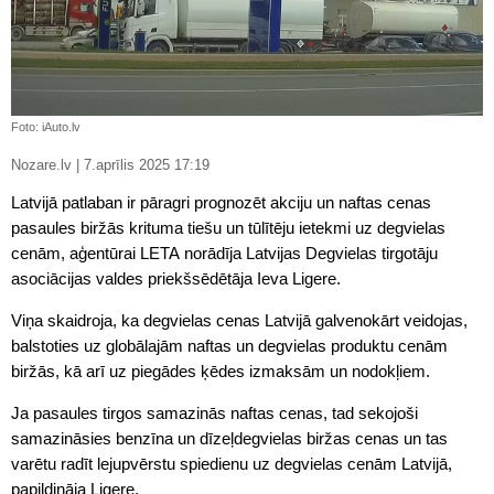
Foto: iAuto.lv
Nozare.lv | 7.aprīlis 2025 17:19
Latvijā patlaban ir pāragri prognozēt akciju un naftas cenas
pasaules biržās krituma tiešu un tūlītēju ietekmi uz degvielas
cenām, aģentūrai LETA norādīja Latvijas Degvielas tirgotāju
asociācijas valdes priekšsēdētāja Ieva Ligere.
Viņa skaidroja, ka degvielas cenas Latvijā galvenokārt veidojas,
balstoties uz globālajām naftas un degvielas produktu cenām
biržās, kā arī uz piegādes ķēdes izmaksām un nodokļiem.
Ja pasaules tirgos samazinās naftas cenas, tad sekojoši
samazināsies benzīna un dīzeļdegvielas biržas cenas un tas
varētu radīt lejupvērstu spiedienu uz degvielas cenām Latvijā,
papildināja Ligere.