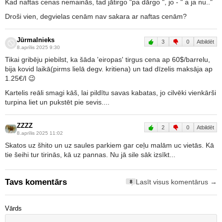
Kad naftas cenas nemainās, tad jātirgo "pa dārgo ", jo - " a ja nu.."
Droši vien, degvielas cenām nav sakara ar naftas cenām?
Jūrmalnieks
3
0
Atbildēt
8.aprīlis 2025 9:30
Tikai gribēju piebilst, ka šāda 'eiropas' tirgus cena ap 60$/barrelu,
bija kovid laikā(pirms lielā degv. kritiena) un tad dīzelis maksāja ap
1.25€/l 😉
Kartelis reāli smagi kāš, lai pildītu savas kabatas, jo cilvēki vienkārši
turpina liet un pukstēt pie sevis....
ZZZZ
2
0
Atbildēt
8.aprīlis 2025 11:02
Skatos uz šhito un uz saules parkiem gar ceļu malām uc vietās. Kā
tie šeihi tur tirinās, kā uz pannas. Nu jā sile sāk izsīkt...
Tavs komentārs
Lasīt visus komentārus →
8
Vārds