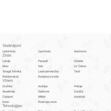
Sludinājumi
Lietoti Auto
Jauni Auto
Autonoma
Ziņas
Latvijā
Pasaulē
Izklaide
Moto
Velo
Uz Ūdens
Smagā Tehnika
Lauksaimniecība
Testi
Reklāmraksti
Redaktora Izvēle
Vīriem
Drošība
Avārijas
Policija
Akadēmija
Satiksme
Garāžā
Ceļojumi
Militāri
Autoklubi
Karte
Reakcijas tests
Tehnoloģijas