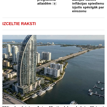
atlaidēm
inflācijas spiedienu
9
izjutīs spēcīgāk par
eirozonu
IZCELTIE RAKSTI