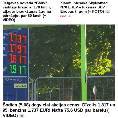
Jelgavas novadā “BMW”
Xiaomi piesaka SkyNomad
vadītājs brauc ar 170 km/h,
N70 EREV – luksusa SUV
atļauto braukšanas ātrumu
Eiropas tirgum (+ FOTO)
3
pārkāpjot par 80 km/h (+
VIDEO)
Šodien (5.08) degvielai akcijas cenas: Dīzelis 1.817 un
95. benzīns 1.737 EUR! Nafta 75.6 USD par barelu (+
VIDEO)
9