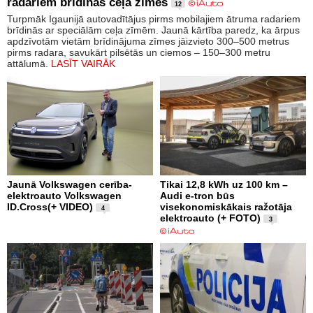
radariem brīdinās ceļa zimes
12
Turpmāk Igaunijā autovadītājus pirms mobilajiem ātruma radariem
brīdinās ar speciālām ceļa zīmēm. Jaunā kārtība paredz, ka ārpus
apdzīvotām vietām brīdinājuma zīmes jāizvieto 300–500 metrus
pirms radara, savukārt pilsētās un ciemos – 150–300 metru
attālumā.
LASĪT VAIRĀK
Jaunā Volkswagen cerība-
Tikai 12,8 kWh uz 100 km –
elektroauto Volkswagen
Audi e-tron būs
ID.Cross(+ VIDEO)
visekonomiskākais ražotāja
4
elektroauto (+ FOTO)
3