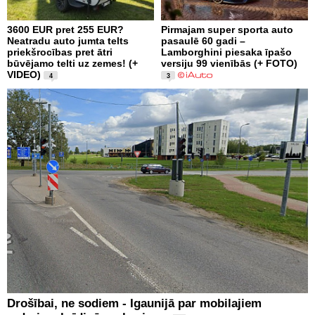
3600 EUR pret 255 EUR?
Pirmajam super sporta auto
Neatradu auto jumta telts
pasaulē 60 gadi –
priekšrocības pret ātri
Lamborghini piesaka īpašo
būvējamo telti uz zemes! (+
versiju 99 vienībās (+ FOTO)
VIDEO)
4
3
Drošībai, ne sodiem - Igaunijā par mobilajiem