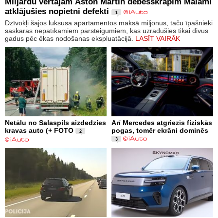
Miljardu vērtajam Aston Martin debesskrāpim Maiami
atklājušies nopietni defekti
1
Dzīvokļi šajos luksusa apartamentos maksā miljonus, taču īpašnieki
saskaras nepatīkamiem pārsteigumiem, kas uzradušies tikai divus
gadus pēc ēkas nodošanas ekspluatācijā.
LASĪT VAIRĀK
Netālu no Salaspils aizdedzies
Arī Mercedes atgriezīs fiziskās
kravas auto (+ FOTO
pogas, tomēr ekrāni dominēs
2
3