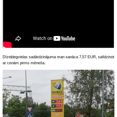
Dīzeļdegvielas sadārdzinājuma man sanāca 7,57 EUR, salīdzinot
ar cenām pirms mēneša.