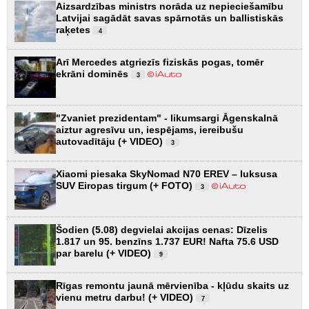
Aizsardzības ministrs norāda uz nepieciešamību
Latvijai sagādāt savas spārnotās un ballistiskās
raķetes
4
Arī Mercedes atgriezīs fiziskās pogas, tomēr
ekrāni dominēs
3
"Zvaniet prezidentam" - likumsargi Āgenskalnā
aiztur agresīvu un, iespējams, iereibušu
autovadītāju (+ VIDEO)
3
Xiaomi piesaka SkyNomad N70 EREV – luksusa
SUV Eiropas tirgum (+ FOTO)
3
Šodien (5.08) degvielai akcijas cenas: Dīzelis
1.817 un 95. benzīns 1.737 EUR! Nafta 75.6 USD
par barelu (+ VIDEO)
9
Rīgas remontu jaunā mērvienība - kļūdu skaits uz
vienu metru darbu! (+ VIDEO)
7