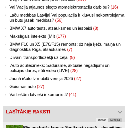
Vai Vācija atjaunos slēgto atomelektrostaciju darbību?
(16)
Lāču medības Latvijā! Vai populācija ir kļuvusi nekontrolējama
un būtu jāsāk medības?
(56)
BMW X7 auto tests, atsauksmes un iespaidi
(8)
Makslīgais intelekts (MI)
(177)
BMW F10 un X5 (E70/F15) remonts: dzinēja ķēžu maiņa un
diagnostika Rīgā, atsauksmes
(7)
Dīvaini transportlīdzekļi uz ceļa.
(8)
iAuto aculiecinieks: Sadursme, aktuālie negadījumi un
policijas darbs, sūti video (LIVE)
(28)
Jaunā iAuto.lv mobilā versija 2026
(27)
Gaismas auto
(27)
Vai tiešām latvieši ir komunisti?
(41)
LASĪTĀKIE RAKSTI
Dienas
Nedēļas
Pēc postošās krusas Saulkrastu pusē – desmitiem