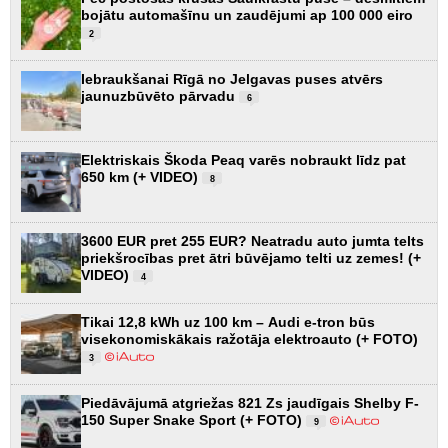
bojātu automašīnu un zaudējumi ap 100 000 eiro
2
Iebraukšanai Rīgā no Jelgavas puses atvērs
jaunuzbūvēto pārvadu
6
Elektriskais Škoda Peaq varēs nobraukt līdz pat
650 km (+ VIDEO)
8
3600 EUR pret 255 EUR? Neatradu auto jumta telts
priekšrocības pret ātri būvējamo telti uz zemes! (+
VIDEO)
4
Tikai 12,8 kWh uz 100 km – Audi e-tron būs
visekonomiskākais ražotāja elektroauto (+ FOTO)
3
Piedāvājumā atgriežas 821 Zs jaudīgais Shelby F-
150 Super Snake Sport (+ FOTO)
9