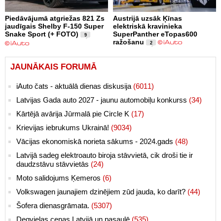
Piedāvājumā atgriežas 821 Zs
Austrijā uzsāk Ķīnas
jaudīgais Shelby F-150 Super
elektriskā kravinieka
Snake Sport (+ FOTO)
SuperPanther eTopas600
9
ražošanu
2
JAUNĀKAIS FORUMĀ
iAuto čats - aktuālā dienas diskusija
(6011)
Latvijas Gada auto 2027 - jaunu automobiļu konkurss
(34)
Kārtējā avārija Jūrmalā pie Circle K
(17)
Krievijas iebrukums Ukrainā!
(9034)
Vācijas ekonomiskā norieta sākums - 2024.gads
(48)
Latvijā sadeg elektroauto biroja stāvvietā, cik droši tie ir
daudzstāvu stāvvietās
(24)
Moto salidojums Ķemeros
(6)
Volkswagen jaunajiem dzinējiem zūd jauda, ko darīt?
(44)
Šofera dienasgrāmata.
(5307)
Degvielas cenas Latvijā un pasaulē
(535)