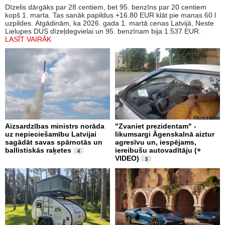
Dīzelis dārgāks par 28 centiem, bet 95. benzīns par 20 centiem
kopš 1. marta. Tas sanāk papildus +16.80 EUR klāt pie manas 60 l
uzpildes. Atgādinām, ka 2026. gada 1. martā cenas Latvijā, Neste
Lielupes DUS dīzeļdegvielai un 95. benzīnam bija 1.537 EUR.
LASĪT VAIRĀK
Aizsardzības ministrs norāda
"Zvaniet prezidentam" -
uz nepieciešamību Latvijai
likumsargi Āgenskalnā aiztur
sagādāt savas spārnotās un
agresīvu un, iespējams,
ballistiskās raķetes
iereibušu autovadītāju (+
4
VIDEO)
3