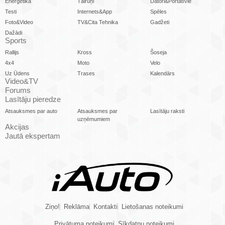
Enerģētika
Tālruņi
Datori&Portatīvie
Testi
Internets&App
Spēles
Foto&Video
TV&Cita Tehnika
Gadžeti
Dažādi
Sports
Rallijs
Kross
Šoseja
4x4
Moto
Velo
Uz Ūdens
Trases
Kalendārs
Video&TV
Forums
Lasītāju pieredze
Atsauksmes par auto
Atsauksmes par
Lasītāju raksti
uzņēmumiem
Akcijas
Jautā ekspertam
Ziņo!
Reklāma
Kontakti
Lietošanas noteikumi
Privātuma noteikumi
Sīkdatņu noteikumi