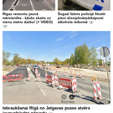
Rīgas remontu jaunā
Šogad Valsts policijā fiksēti
mērvienība - kļūdu skaits uz
pieci disciplinārpārkāpumi
vienu metru darbu! (+ VIDEO)
alkohola reibumā
1
7
Iebraukšanai Rīgā no Jelgavas puses atvērs