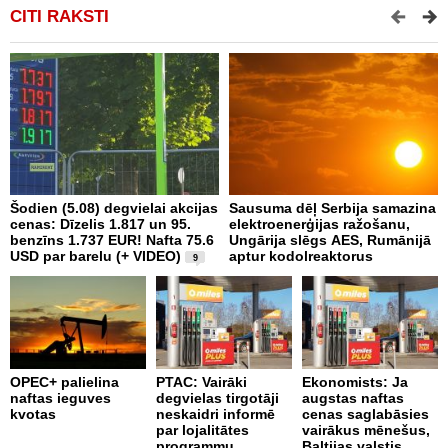
CITI RAKSTI
Šodien (5.08) degvielai akcijas
Sausuma dēļ Serbija samazina
E
cenas: Dīzelis 1.817 un 95.
elektroenerģijas ražošanu,
p
benzīns 1.737 EUR! Nafta 75.6
Ungārija slēgs AES, Rumānijā
d
USD par barelu (+ VIDEO)
aptur kodolreaktorus
9
P
OPEC+ palielina
PTAC: Vairāki
Ekonomists: Ja
n
naftas ieguves
degvielas tirgotāji
augstas naftas
a
kvotas
neskaidri informē
cenas saglabāsies
par lojalitātes
vairākus mēnešus,
programmu
Baltijas valstis