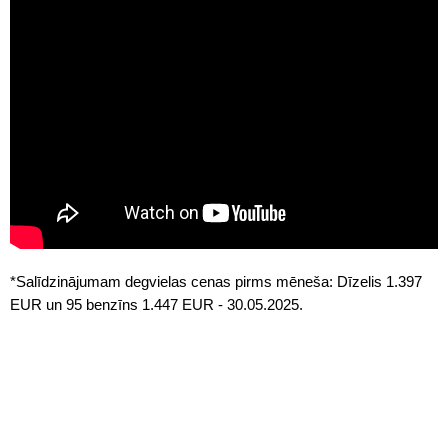
*Salīdzinājumam degvielas cenas pirms mēneša: Dīzelis 1.397
EUR un 95 benzīns 1.447 EUR - 30.05.2025.