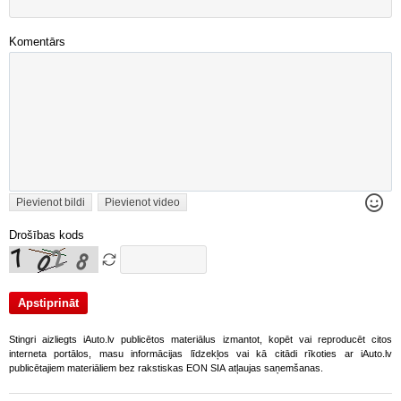
Komentārs
Pievienot bildi
Pievienot video
Drošības kods
Stingri aizliegts iAuto.lv publicētos materiālus izmantot, kopēt vai reproducēt citos
interneta portālos, masu informācijas līdzekļos vai kā citādi rīkoties ar iAuto.lv
publicētajiem materiāliem bez rakstiskas EON SIA atļaujas saņemšanas.