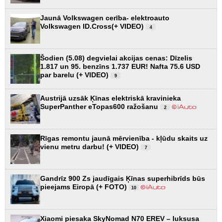
Jaunā Volkswagen cerība- elektroauto
Volkswagen ID.Cross(+ VIDEO)
4
Šodien (5.08) degvielai akcijas cenas: Dīzelis
1.817 un 95. benzīns 1.737 EUR! Nafta 75.6 USD
par barelu (+ VIDEO)
9
Austrijā uzsāk Ķīnas elektriskā kravinieka
SuperPanther eTopas600 ražošanu
2
Rīgas remontu jaunā mērvienība - kļūdu skaits uz
vienu metru darbu! (+ VIDEO)
7
Gandrīz 900 Zs jaudīgais Ķīnas superhibrīds būs
pieejams Eiropā (+ FOTO)
10
Xiaomi piesaka SkyNomad N70 EREV – luksusa