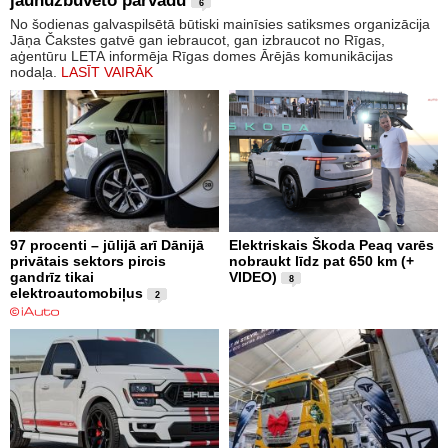
jaunuzbūvēto pārvadu
6
No šodienas galvaspilsētā būtiski mainīsies satiksmes organizācija
Jāņa Čakstes gatvē gan iebraucot, gan izbraucot no Rīgas,
aģentūru LETA informēja Rīgas domes Ārējās komunikācijas
nodaļa.
LASĪT VAIRĀK
97 procenti – jūlijā arī Dānijā
Elektriskais Škoda Peaq varēs
privātais sektors pircis
nobraukt līdz pat 650 km (+
gandrīz tikai
VIDEO)
8
elektroautomobiļus
2