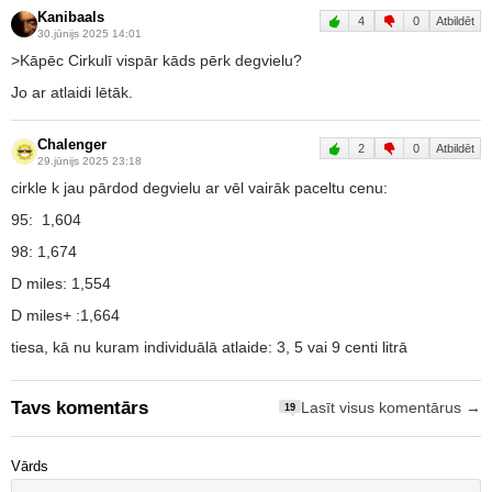
Kanibaals
4
0
Atbildēt
30.jūnijs 2025 14:01
>Kāpēc Cirkulī vispār kāds pērk degvielu?
Jo ar atlaidi lētāk.
Chalenger
2
0
Atbildēt
29.jūnijs 2025 23:18
cirkle k jau pārdod degvielu ar vēl vairāk paceltu cenu:
95: 1,604
98: 1,674
D miles: 1,554
D miles+ :1,664
tiesa, kā nu kuram individuālā atlaide: 3, 5 vai 9 centi litrā
Tavs komentārs
Lasīt visus komentārus →
19
Vārds