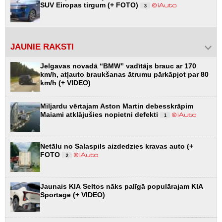
SUV Eiropas tirgum (+ FOTO)
3
JAUNIE RAKSTI
Jelgavas novadā “BMW” vadītājs brauc ar 170
km/h, atļauto braukšanas ātrumu pārkāpjot par 80
km/h (+ VIDEO)
Miljardu vērtajam Aston Martin debesskrāpim
Maiami atklājušies nopietni defekti
1
Netālu no Salaspils aizdedzies kravas auto (+
FOTO
2
Jaunais KIA Seltos nāks palīgā populārajam KIA
Sportage (+ VIDEO)