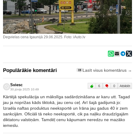
Degvielas cena Igaunijā 29.06.2025. Foto: iAuto.lv
Populārākie komentāri
Lasīt visus komentārus →
19
Sviesc
6
0
Atbildēt
30.jūnijs 2025 10:49
Kārtējā spekulācija un mākslīga sadārdzināšana ar karu utt. Tagad
jau ja noprižas kāds tiktokā, jau cenu ceļ. Arī šajā gadijumā jo:
Izraēla naftas produktus neeksportē un Irāna jau gadus 40 ir zem
sankcijām. Oficiāli tā neko neeksportē, cik pa naļiku draudzīgajām
diktatoru valstiņām. Tamdēļ cenu kāpumam neredzu ne mazāko
iemeslu.