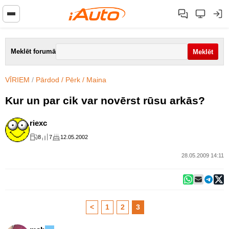
Meklēt forumā
VĪRIEM
/
Pārdod / Pērk / Maina
Kur un par cik var novērst rūsu arkās?
riexc
8
7
12.05.2002
28.05.2009 14:11
<
1
2
3