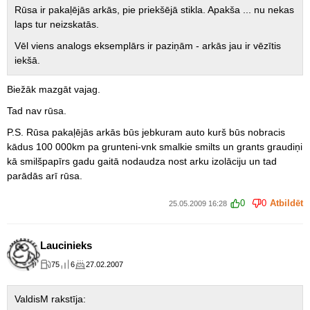
Rūsa ir pakaļējās arkās, pie priekšējā stikla. Apakša ... nu nekas
laps tur neizskatās.
Vēl viens analogs eksemplārs ir paziņām - arkās jau ir vēzītis
iekšā.
Biežāk mazgāt vajag.
Tad nav rūsa.
P.S. Rūsa pakaļējās arkās būs jebkuram auto kurš būs nobracis
kādus 100 000km pa grunteni-vnk smalkie smilts un grants graudiņi
kā smilšpapīrs gadu gaitā nodaudza nost arku izolāciju un tad
parādās arī rūsa.
0
0
Atbildēt
25.05.2009 16:28
Laucinieks
75
6
27.02.2007
ValdisM rakstīja: