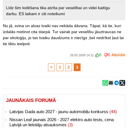
Līdz šim lodēšana tika atzīta par veselībai un videi kaitīgu
darbu. ES laikam ir citi noteikumi
Nu jā, svina un alvas tvaiki nav nekāda dāvana. Tāpat, kā tie, kuri
izdalās metinot cita starpā. Tur vairak par veselību jāuztraucas ne
par ekoloģiju, jo tas tvaiku daudzums ir niecīgs ,bet nedrīkst ļaut lai
tie tiktu ieelpoti.
0
0
Atbildēt
28.05.2009 14:11
<
1
2
3
JAUNĀKAIS FORUMĀ
Latvijas Gada auto 2027 - jaunu automobiļu konkurss
(44)
Nissan Leaf jaunais 2026 - 2027 elektro auto tests, cena
Latvijā un lietotāju atsauksmes
(3)