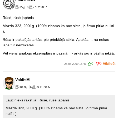
75
6
27.02.2007
Rūsē, rūsē japānis.
Mazda 323, 2001g. (100% zināms ka nav sista, jo firma pirka nullīti
).
Rūsa ir pakaļējās arkās, pie priekšējā stikla. Apakša ... nu nekas
laps tur neizskatās.
Vēl viens analogs eksemplārs ir paziņām - arkās jau ir vēzītis iekšā.
0
0
Atbildēt
25.05.2009 15:41
ValdisM
1009
6
09.11.2005
Laucinieks rakstīja: Rūsē, rūsē japānis.
Mazda 323, 2001g. (100% zināms ka nav sista, jo firma pirka
nullīti ).