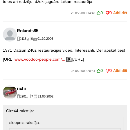
to es ari redzēju, džeki jaguāru laikam restaurēja.
0
0
Atbildēt
23.05.2009 14:48
Rolands85
118
6
01.10.2006
1971 Datsun 240z restaurācijas video. Interesanti. Der apskatīties!
[URL=
www.voodoo-people.com/...
][/URL]
0
0
Atbildēt
23.05.2009 20:51
richi
201
7
21.06.2002
Girc44 rakstīja:
sleepnis rakstīja: