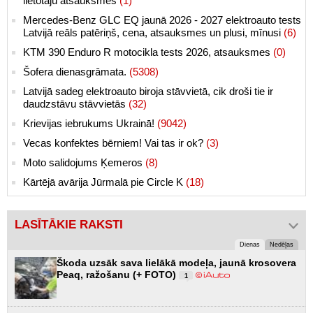
lietotāju atsauksmes
(1)
Mercedes-Benz GLC EQ jaunā 2026 - 2027 elektroauto tests
Latvijā reāls patēriņš, cena, atsauksmes un plusi, mīnusi
(6)
KTM 390 Enduro R motocikla tests 2026, atsauksmes
(0)
Šofera dienasgrāmata.
(5308)
Latvijā sadeg elektroauto biroja stāvvietā, cik droši tie ir
daudzstāvu stāvvietās
(32)
Krievijas iebrukums Ukrainā!
(9042)
Vecas konfektes bērniem! Vai tas ir ok?
(3)
Moto salidojums Ķemeros
(8)
Kārtējā avārija Jūrmalā pie Circle K
(18)
LASĪTĀKIE RAKSTI
Dienas
Nedēļas
Škoda uzsāk sava lielākā modeļa, jaunā krosovera
Peaq, ražošanu (+ FOTO)
1