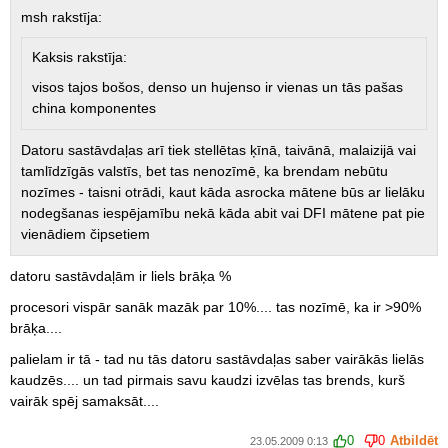
msh rakstīja:
Kaksis rakstīja:
visos tajos bošos, denso un hujenso ir vienas un tās pašas
china komponentes
Datoru sastāvdaļas arī tiek stellētas ķīnā, taivānā, malaizijā vai
tamlīdzīgās valstīs, bet tas nenozīmē, ka brendam nebūtu
nozīmes - taisni otrādi, kaut kāda asrocka mātene būs ar lielāku
nodegšanas iespējamību nekā kāda abit vai DFI mātene pat pie
vienādiem čipsetiem
datoru sastāvdaļām ir liels brāķa %
procesori vispār sanāk mazāk par 10%.... tas nozīmē, ka ir >90%
brāķa....
palielam ir tā - tad nu tās datoru sastāvdaļas saber vairākās lielās
kaudzēs.... un tad pirmais savu kaudzi izvēlas tas brends, kurš
vairāk spēj samaksāt....
0
0
Atbildēt
23.05.2009 0:13