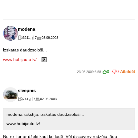
modena
3211
7
03.09.2003
izskatās daudzsološi...
www.hobijauto.lv/...
0
0
Atbildēt
23.05.2009 6:58
sleepnis
741
7
02.05.2003
modena rakstīja: izskatās daudzsološi...
www.hobijauto.lv/...
Nu re, tur ar džeki kaut ko lodē. Vēl discovery redzēju tādu