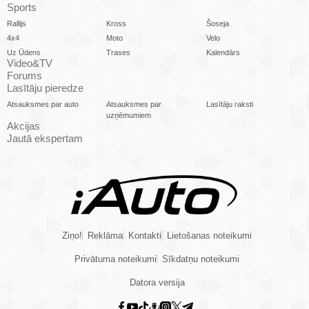
Sports
Rallijs
Kross
Šoseja
4x4
Moto
Velo
Uz Ūdens
Trases
Kalendārs
Video&TV
Forums
Lasītāju pieredze
Atsauksmes par auto
Atsauksmes par
Lasītāju raksti
uzņēmumiem
Akcijas
Jautā ekspertam
Ziņo!
Reklāma
Kontakti
Lietošanas noteikumi
Privātuma noteikumi
Sīkdatņu noteikumi
Datora versija