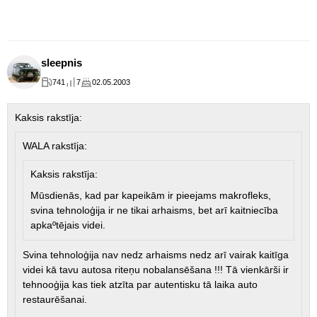
sleepnis
741
7
02.05.2003
Kaksis rakstīja:
WALA rakstīja:
Kaksis rakstīja:
Mūsdienās, kad par kapeikām ir pieejams makrofleks,
svina tehnoloģija ir ne tikai arhaisms, bet arī kaitniecība
apkaºtējais videi.
Svina tehnoloģija nav nedz arhaisms nedz arī vairak kaitīga
videi kā tavu autosa riteņu nobalansēšana !!! Tā vienkārši ir
tehnooģija kas tiek atzīta par autentisku tā laika auto
restaurēšanai.