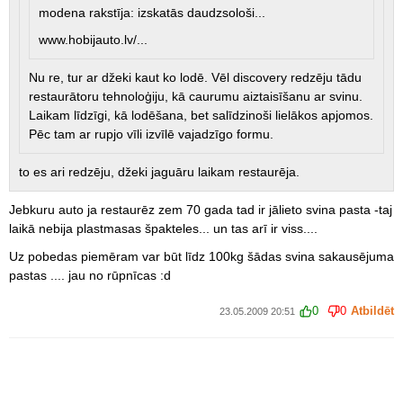
modena rakstīja: izskatās daudzsološi...
www.hobijauto.lv/...
Nu re, tur ar džeki kaut ko lodē. Vēl discovery redzēju tādu
restaurātoru tehnoloģiju, kā caurumu aiztaisīšanu ar svinu.
Laikam līdzīgi, kā lodēšana, bet salīdzinoši lielākos apjomos.
Pēc tam ar rupjo vīli izvīlē vajadzīgo formu.
to es ari redzēju, džeki jaguāru laikam restaurēja.
Jebkuru auto ja restaurēz zem 70 gada tad ir jālieto svina pasta -taj
laikā nebija plastmasas špakteles... un tas arī ir viss....
Uz pobedas piemēram var būt līdz 100kg šādas svina sakausējuma
pastas .... jau no rūpnīcas :d
0
0
Atbildēt
23.05.2009 20:51