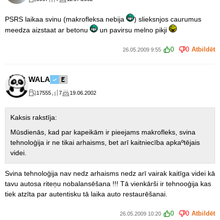
PSRS laikaa svinu (makrofleksa nebija
) slieksnjos caurumus
meedza aizstaat ar betonu
un pavirsu melno pikji
0
0
Atbildēt
26.05.2009 9:55
WALA
17555
7
19.06.2002
Kaksis rakstīja:
Mūsdienās, kad par kapeikām ir pieejams makrofleks, svina
tehnoloģija ir ne tikai arhaisms, bet arī kaitniecība apkaºtējais
videi.
Svina tehnoloģija nav nedz arhaisms nedz arī vairak kaitīga videi kā
tavu autosa riteņu nobalansēšana !!! Tā vienkārši ir tehnooģija kas
tiek atzīta par autentisku tā laika auto restaurēšanai.
0
0
Atbildēt
26.05.2009 10:20