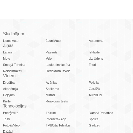
Sludinājumi
Lietoti Auto
Jauni Auto
Autonoma
Ziņas
Latvijā
Pasaulē
Izklaide
Moto
Velo
Uz Ūdens
Smagā Tehnika
Lauksaimniecība
Testi
Reklāmraksti
Redaktora Izvēle
Vīriem
Drošība
Avārijas
Policija
Akadēmija
Satiksme
Garāžā
Ceļojumi
Militāri
Autoklubi
Karte
Reakcijas tests
Tehnoloģijas
Enerģētika
Tālruņi
Datori&Portatīvie
Testi
Internets&App
Spēles
Foto&Video
TV&Cita Tehnika
Gadžeti
Dažādi