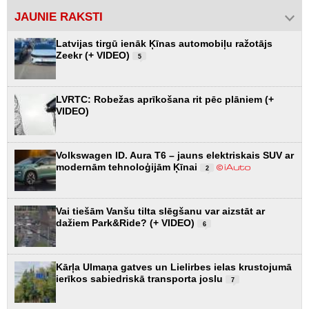
JAUNIE RAKSTI
Latvijas tirgū ienāk Ķīnas automobiļu ražotājs
Zeekr (+ VIDEO)
5
LVRTC: Robežas aprīkošana rit pēc plāniem (+
VIDEO)
Volkswagen ID. Aura T6 – jauns elektriskais SUV ar
modernām tehnoloģijām Ķīnai
2
Vai tiešām Vanšu tilta slēgšanu var aizstāt ar
dažiem Park&Ride? (+ VIDEO)
6
Kārļa Ulmaņa gatves un Lielirbes ielas krustojumā
ierīkos sabiedriskā transporta joslu
7