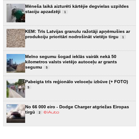
Mēneša laikā aizturēti kārtējie degvielas uzpildes
staciju apzadzēji
1
KEM: Trīs Latvijas granulu ražotāji apņēmušies ar
produkciju prioritāri nodrošināt vietējo tirgu
1
Melno segumu šogad ieklās vairāk nekā 50
kilometros valsts vietējo autoceļu ar grants
segumu
5
Pabeigta trīs reģionālo veloceļu izbūve (+ FOTO)
5
No 66 000 eiro - Dodge Charger atgriežas Eiropas
tirgū
2