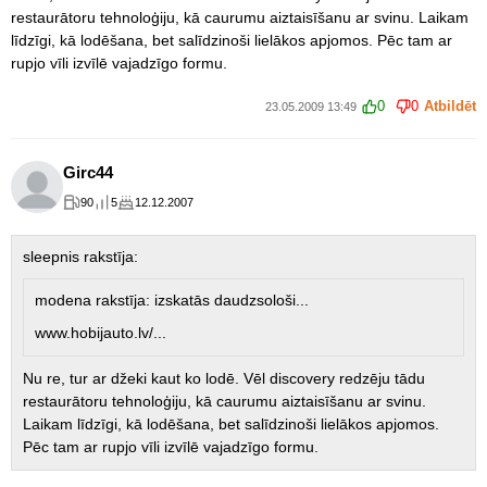
restaurātoru tehnoloģiju, kā caurumu aiztaisīšanu ar svinu. Laikam
līdzīgi, kā lodēšana, bet salīdzinoši lielākos apjomos. Pēc tam ar
rupjo vīli izvīlē vajadzīgo formu.
0
0
Atbildēt
23.05.2009 13:49
Girc44
90
5
12.12.2007
sleepnis rakstīja:
modena rakstīja: izskatās daudzsološi...
www.hobijauto.lv/...
Nu re, tur ar džeki kaut ko lodē. Vēl discovery redzēju tādu
restaurātoru tehnoloģiju, kā caurumu aiztaisīšanu ar svinu.
Laikam līdzīgi, kā lodēšana, bet salīdzinoši lielākos apjomos.
Pēc tam ar rupjo vīli izvīlē vajadzīgo formu.