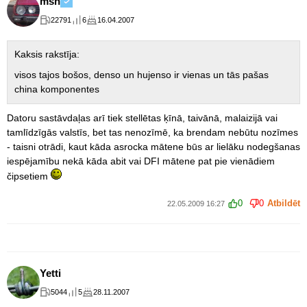
msh
22791
6
16.04.2007
Kaksis rakstīja:
visos tajos bošos, denso un hujenso ir vienas un tās pašas
china komponentes
Datoru sastāvdaļas arī tiek stellētas ķīnā, taivānā, malaizijā vai
tamlīdzīgās valstīs, bet tas nenozīmē, ka brendam nebūtu nozīmes
- taisni otrādi, kaut kāda asrocka mātene būs ar lielāku nodegšanas
iespējamību nekā kāda abit vai DFI mātene pat pie vienādiem
čipsetiem
0
0
Atbildēt
22.05.2009 16:27
Yetti
5044
5
28.11.2007