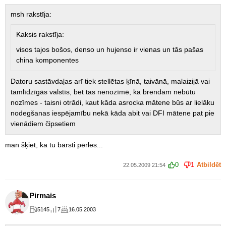
msh rakstīja:
Kaksis rakstīja:
visos tajos bošos, denso un hujenso ir vienas un tās pašas
china komponentes
Datoru sastāvdaļas arī tiek stellētas ķīnā, taivānā, malaizijā vai
tamlīdzīgās valstīs, bet tas nenozīmē, ka brendam nebūtu
nozīmes - taisni otrādi, kaut kāda asrocka mātene būs ar lielāku
nodegšanas iespējamību nekā kāda abit vai DFI mātene pat pie
vienādiem čipsetiem
man šķiet, ka tu bārsti pērles...
0
1
Atbildēt
22.05.2009 21:54
Pirmais
5145
7
16.05.2003