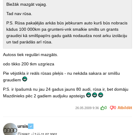
Biežāk mazgāt vajag.
Tad nav rūsa.
P.S. Rūsa pakaļējās arkās būs jebkuram auto kurš būs nobracis
kādus 100 000km pa grunteni-vnk smalkie smilts un grants
graudiņi kā smilšpapīrs gadu gaitā nodaudza nost arku izolāciju
un tad parādās arī rūsa.
Autoss tiek regulāri mazgāts.
odo tikko 200 tkm uzgrieza
Pie vējstikla ir reāls rūsas pleķis - nu nekāda sakara ar smilšu
graudiem
P.S. ir īpašumā nu jau 24 gadus jauns 80 audi, rūsa ir, bet domāju
Mazdinieks pēc 2 gadiem audjuku apsteigs
0
0
Atbildēt
26.05.2009 9:36
ursis
5067
7
11.07.2002