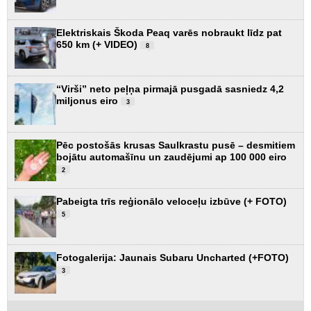
Elektriskais Škoda Peaq varēs nobraukt līdz pat
650 km (+ VIDEO)
8
“Virši” neto peļņa pirmajā pusgadā sasniedz 4,2
miljonus eiro
3
Pēc postošās krusas Saulkrastu pusē – desmitiem
bojātu automašīnu un zaudējumi ap 100 000 eiro
2
Pabeigta trīs reģionālo veloceļu izbūve (+ FOTO)
5
Fotogalerija: Jaunais Subaru Uncharted (+FOTO)
3