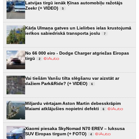
Latvijas tirgū ienāk Ķīnas automobiļu ražotājs
Zeekr (+ VIDEO)
5
Kārļa Ulmaņa gatves un Lielirbes ielas krustojumā
ierīkos sabiedriskā transporta joslu
7
No 66 000 eiro - Dodge Charger atgriežas Eiropas
tirgū
2
Vai tiešām Vanšu tilta slēgšanu var aizstāt ar
dažiem Park&Ride? (+ VIDEO)
6
Miljardu vērtajam Aston Martin debesskrāpim
Maiami atklājušies nopietni defekti
6
Xiaomi piesaka SkyNomad N70 EREV – luksusa
SUV Eiropas tirgum (+ FOTO)
4