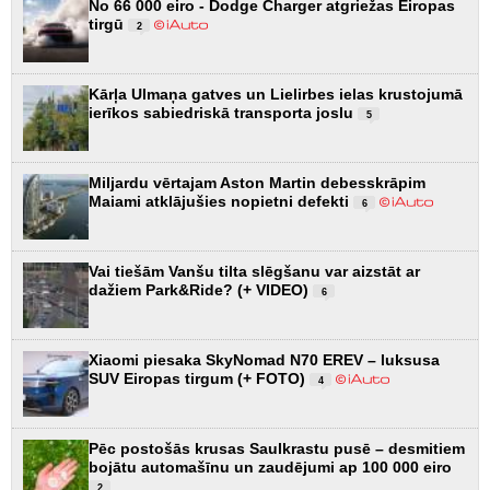
No 66 000 eiro - Dodge Charger atgriežas Eiropas
tirgū
2
Kārļa Ulmaņa gatves un Lielirbes ielas krustojumā
ierīkos sabiedriskā transporta joslu
5
Miljardu vērtajam Aston Martin debesskrāpim
Maiami atklājušies nopietni defekti
6
Vai tiešām Vanšu tilta slēgšanu var aizstāt ar
dažiem Park&Ride? (+ VIDEO)
6
Xiaomi piesaka SkyNomad N70 EREV – luksusa
SUV Eiropas tirgum (+ FOTO)
4
Pēc postošās krusas Saulkrastu pusē – desmitiem
bojātu automašīnu un zaudējumi ap 100 000 eiro
2