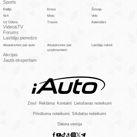
Sports
Rallijs
Kross
Šoseja
4x4
Moto
Velo
Uz Ūdens
Trases
Kalendārs
Video&TV
Forums
Lasītāju pieredze
Atsauksmes par auto
Atsauksmes par
Lasītāju raksti
uzņēmumiem
Akcijas
Jautā ekspertam
Ziņo!
Reklāma
Kontakti
Lietošanas noteikumi
Privātuma noteikumi
Sīkdatņu noteikumi
Datora versija