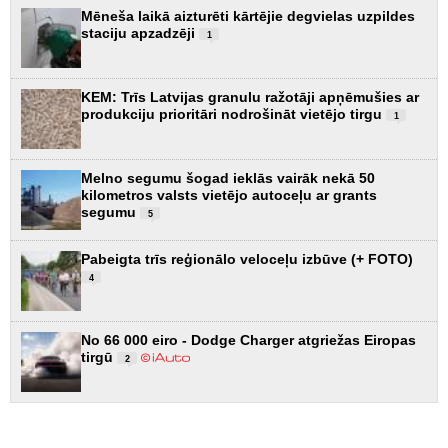
Mēneša laikā aizturēti kārtējie degvielas uzpildes
staciju apzadzēji
1
KEM: Trīs Latvijas granulu ražotāji apņēmušies ar
produkciju prioritāri nodrošināt vietējo tirgu
1
Melno segumu šogad ieklās vairāk nekā 50
kilometros valsts vietējo autoceļu ar grants
segumu
5
Pabeigta trīs reģionālo veloceļu izbūve (+ FOTO)
4
No 66 000 eiro - Dodge Charger atgriežas Eiropas
tirgū
2