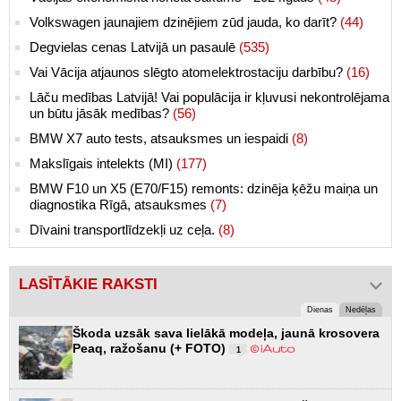
Volkswagen jaunajiem dzinējiem zūd jauda, ko darīt?
(44)
Degvielas cenas Latvijā un pasaulē
(535)
Vai Vācija atjaunos slēgto atomelektrostaciju darbību?
(16)
Lāču medības Latvijā! Vai populācija ir kļuvusi nekontrolējama
un būtu jāsāk medības?
(56)
BMW X7 auto tests, atsauksmes un iespaidi
(8)
Makslīgais intelekts (MI)
(177)
BMW F10 un X5 (E70/F15) remonts: dzinēja ķēžu maiņa un
diagnostika Rīgā, atsauksmes
(7)
Dīvaini transportlīdzekļi uz ceļa.
(8)
LASĪTĀKIE RAKSTI
Dienas
Nedēļas
Škoda uzsāk sava lielākā modeļa, jaunā krosovera
Peaq, ražošanu (+ FOTO)
1