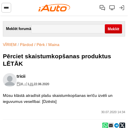
Meklēt forumā
VĪRIEM
/
Pārdod / Pērk / Maina
Pērciet skaistumkopšanas produktus
LĒTĀK
tricii
0
1
22.06.2020
Mūsu klāstā atradīsit plašu skaistumkopšanas ierīču izvēli un
ieguvumus veselībai: [Dzēsts]
30.07.2020 14:34