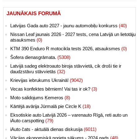
JAUNĀKAIS FORUMĀ
Latvijas Gada auto 2027 - jaunu automobiļu konkurss
(40)
Nissan Leaf jaunais 2026 - 2027 tests, cena Latvijā un lietotāju
atsauksmes
(0)
KTM 390 Enduro R motocikla tests 2026, atsauksmes
(0)
Šofera dienasgrāmata.
(5308)
Latvijā sadeg elektroauto biroja stāvvietā, cik droši tie ir
daudzstāvu stāvvietās
(32)
Krievijas iebrukums Ukrainā!
(9042)
Vecas konfektes bērniem! Vai tas ir ok?
(3)
Moto salidojums Ķemeros
(8)
Kārtējā avārija Jūrmalā pie Circle K
(18)
Eksotiskie auto Latvijā 2026 – varenauto Rīgā, reti auto un
iAuto carspotting
(79)
iAuto čats - aktuālā dienas diskusija
(6011)
Vācijas ekonomiskā norieta sākums - 2024.gads
(48)