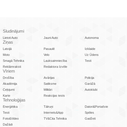
Sludinājumi
Lietoti Auto
Jauni Auto
Autonoma
Ziņas
Latvijā
Pasaulē
Izklaide
Moto
Velo
Uz Ūdens
Smagā Tehnika
Lauksaimniecība
Testi
Reklāmraksti
Redaktora Izvēle
Vīriem
Drošība
Avārijas
Policija
Akadēmija
Satiksme
Garāžā
Ceļojumi
Militāri
Autoklubi
Karte
Reakcijas tests
Tehnoloģijas
Enerģētika
Tālruņi
Datori&Portatīvie
Testi
Internets&App
Spēles
Foto&Video
TV&Cita Tehnika
Gadžeti
Dažādi