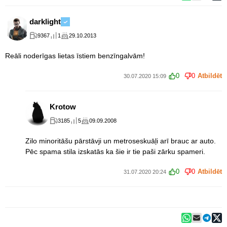
darklight
9367
1
29.10.2013
Reāli noderīgas lietas īstiem benzīngalvām!
0
0
Atbildēt
30.07.2020 15:09
Krotow
3185
5
09.09.2008
Zilo minoritāšu pārstāvji un metroseskuāļi arī brauc ar auto.
Pēc spama stila izskatās ka šie ir tie paši zārku spameri.
0
0
Atbildēt
31.07.2020 20:24