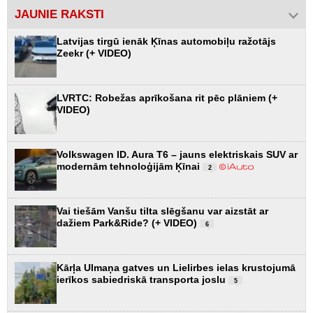
JAUNIE RAKSTI
Latvijas tirgū ienāk Ķīnas automobiļu ražotājs
Zeekr (+ VIDEO)
LVRTC: Robežas aprīkošana rit pēc plāniem (+
VIDEO)
Volkswagen ID. Aura T6 – jauns elektriskais SUV ar
modernām tehnoloģijām Ķīnai
2
Vai tiešām Vanšu tilta slēgšanu var aizstāt ar
dažiem Park&Ride? (+ VIDEO)
6
Kārļa Ulmaņa gatves un Lielirbes ielas krustojumā
ierīkos sabiedriskā transporta joslu
5