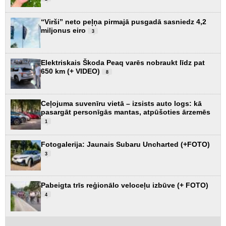
“Virši” neto peļņa pirmajā pusgadā sasniedz 4,2
miljonus eiro
3
Elektriskais Škoda Peaq varēs nobraukt līdz pat
650 km (+ VIDEO)
8
Ceļojuma suvenīru vietā – izsists auto logs: kā
pasargāt personīgās mantas, atpūšoties ārzemēs
1
Fotogalerija: Jaunais Subaru Uncharted (+FOTO)
3
Pabeigta trīs reģionālo veloceļu izbūve (+ FOTO)
4