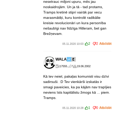
nesetrauc miljoni upuru, mēs jau
noskaidrojām. Un ja tā - tad protams,
Tramps kretinē stipri vairāk par vecu
marasmātiķi, kuru kontrolē radikālie
kreisie revolucionāri un kura personība
nešaubīgi nav līdzīga Hitleram, bet gan
Brežņevam.
2
2
Atbildēt
05.11.2020 10:03
WALA
17555
7
19.06.2002
Kā tev neiet, pakaļas komunisti visu dzīvi
sadirsuši. :D Tev vienkārši izskatās ir
smagi paveicies, ka pa kājām nav trapījies
neviens īsts kapitālistu žmogs kā ... piem.
Tramps.
1
0
Atbildēt
05.11.2020 10:28