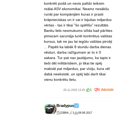
konkrēti podā un nevis palīdz teiksim
reālai ASV ekonomikai. Neamz nesākšu
runāt par kompānijām kuras ir prasti
krāpnieciskas un ir vai ir bijušas miljardus
vērtas - tas ir tikai "šo spēlīšu" rezultāts.
Banku liels nesmukums izlīda kad pārīties
pimeŗam sarunāja turēt konkrētus valūtas
kursus, tak ne jau lai iegūtu valūtas pircēji
... Papēti ka labāk 8 stundu darba dienas
vēsturi, darba ražīgumam ar to ir 0
sakara. Tur pat nav jautājumu, ka tapis ir
tieši dēļ militāristiem, jo tikai tie spēj
maksāt pat miljardus, par vīziju, kura vēl
dabā neeksistē, un spēj labi darīt tikai
vienu konkrētu lietu.
1
0
Atbildēt
05.11.2020 13:25
Bradypus
23864
1
09.06.2017