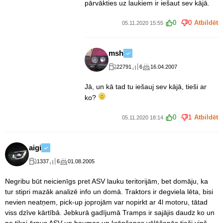
pārvākties uz laukiem ir iešaut sev kājā.
0
0
Atbildēt
05.11.2020 15:55
msh
22791
6
16.04.2007
Jā, un kā tad tu iešauj sev kājā, tieši ar
ko?
0
1
Atbildēt
05.11.2020 18:14
aigi
1337
6
01.08.2005
Negribu būt neicienīgs pret ASV lauku teritorijām, bet domāju, ka
tur stipri mazāk analizē info un domā. Traktors ir degviela lēta, bisi
nevien neatņem, pick-up joprojām var nopirkt ar 4l motoru, tātad
viss dzīve kārtībā. Jebkurā gadījumā Tramps ir sajājis daudz ko un