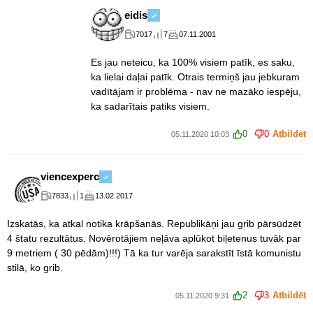
eidis
7017
7
07.11.2001
Es jau neteicu, ka 100% visiem patīk, es saku,
ka lielai daļai patīk. Otrais termiņš jau jebkuram
vadītājam ir problēma - nav ne mazāko iespēju,
ka sadarītais patiks visiem.
0
0
Atbildēt
05.11.2020 10:03
viencexperc
7833
1
13.02.2017
Izskatās, ka atkal notika krāpšanās. Republikāņi jau grib pārsūdzēt
4 štatu rezultātus. Novērotājiem neļāva aplūkot biļetenus tuvāk par
9 metriem ( 30 pēdām)!!!) Tā ka tur varēja sarakstīt īstā komunistu
stilā, ko grib.
2
3
Atbildēt
05.11.2020 9:31