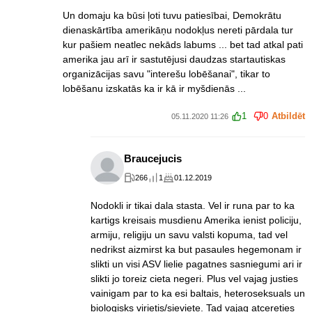
Un domaju ka būsi ļoti tuvu patiesībai, Demokrātu
dienaskārtība amerikāņu nodokļus nereti pārdala tur
kur pašiem neatlec nekāds labums ... bet tad atkal pati
amerika jau arī ir sastutējusi daudzas startautiskas
organizācijas savu "interešu lobēšanai", tikar to
lobēšanu izskatās ka ir kā ir myšdienās ...
1
0
Atbildēt
05.11.2020 11:26
Braucejucis
266
1
01.12.2019
Nodokli ir tikai dala stasta. Vel ir runa par to ka
kartigs kreisais musdienu Amerika ienist policiju,
armiju, religiju un savu valsti kopuma, tad vel
nedrikst aizmirst ka but pasaules hegemonam ir
slikti un visi ASV lielie pagatnes sasniegumi ari ir
slikti jo toreiz cieta negeri. Plus vel vajag justies
vainigam par to ka esi baltais, heteroseksuals un
biologisks virietis/sieviete. Tad vajag atcereties