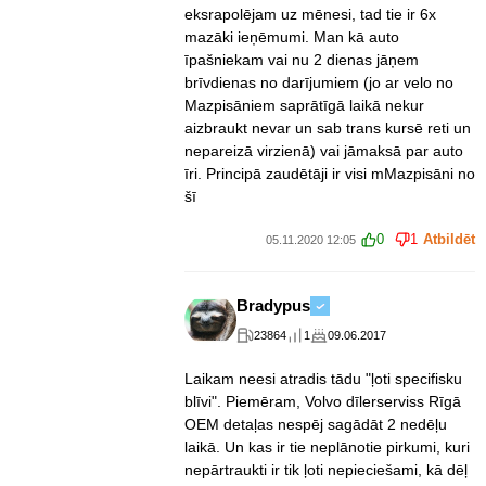
eksrapolējam uz mēnesi, tad tie ir 6x
mazāki ieņēmumi. Man kā auto
īpašniekam vai nu 2 dienas jāņem
brīvdienas no darījumiem (jo ar velo no
Mazpisāniem saprātīgā laikā nekur
aizbraukt nevar un sab trans kursē reti un
nepareizā virzienā) vai jāmaksā par auto
īri. Principā zaudētāji ir visi mMazpisāni no
šī
0
1
Atbildēt
05.11.2020 12:05
Bradypus
23864
1
09.06.2017
Laikam neesi atradis tādu "ļoti specifisku
blīvi". Piemēram, Volvo dīlerserviss Rīgā
OEM detaļas nespēj sagādāt 2 nedēļu
laikā. Un kas ir tie neplānotie pirkumi, kuri
nepārtraukti ir tik ļoti nepieciešami, kā dēļ