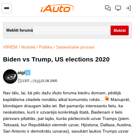
Meklēt forumā
VĪRIEM
/
Nodokļi / Politika / Sabiedriskie procesi
Biden vs Trump, US elections 2020
aigi
1337
6
01.08.2005
Nav tālu, lai, kā pēc dažu iAuto foruma biedru domam, pēdējā
kapitālisma citadele nonāktu atkal komunistu rokās...
Manuprāt,
blondajam draugam laiks iet. Bet pamanīju interesantu lietu, ka
neskatoties, kurš ir uzvarējis konkrētajā štatā, Baidenam ir liels
pārsvars pilsētās, pat tajās, kurās pārliecinoši uzvar Tramps (piem.
Teksasā, kur Republikāņi vienmēr uzvar, Hjūstona, Dallasa, Austina,
San Antonio ir demokrātu uzvaras), savukārt laukos Trumps uzvar