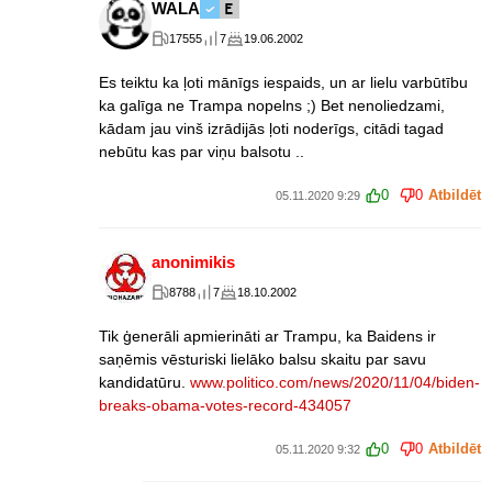
WALA
17555
7
19.06.2002
Es teiktu ka ļoti mānīgs iespaids, un ar lielu varbūtību
ka galīga ne Trampa nopelns ;) Bet nenoliedzami,
kādam jau vinš izrādijās ļoti noderīgs, citādi tagad
nebūtu kas par viņu balsotu ..
0
0
Atbildēt
05.11.2020 9:29
anonimikis
8788
7
18.10.2002
Tik ģenerāli apmierināti ar Trampu, ka Baidens ir
saņēmis vēsturiski lielāko balsu skaitu par savu
kandidatūru.
www.politico.com/news/2020/11/04/biden-
breaks-obama-votes-record-434057
0
0
Atbildēt
05.11.2020 9:32