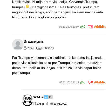
Ne tik triviāli. Hilarija arī to visu solija. Galvenais Trampa
trumpis (
) ir antiglobālisms. Tajās teritorijas. pret kurām
negribi būt necienīgs, arī ir pamanījuši, ka šiem nav nekāda
labuma no Google globālās pieejas.
0
0
Atbildēt
05.11.2020 10:07
Braucejucis
266
1
01.12.2019
Par Trampu vienkarsakais skaidrojums ko esmu lasijis sads -
pat ja viss sliktais ko saka par Trampu ir taisniba, daudziem
demokratu politika un idejas ir tik loti zb, ka vini tapat balso
par Trampu.
0
0
Atbildēt
05.11.2020 11:19
WALA
17555
7
19.06.2002