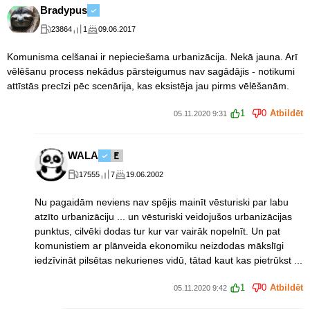
Bradypus
23864
1
09.06.2017
Komunisma celšanai ir nepieciešama urbanizācija. Nekā jauna. Arī
vēlēšanu process nekādus pārsteigumus nav sagādājis - notikumi
attīstās precīzi pēc scenārija, kas eksistēja jau pirms vēlēšanām.
1
0
Atbildēt
05.11.2020 9:31
WALA
17555
7
19.06.2002
Nu pagaidām neviens nav spējis mainīt vēsturiski par labu
atzīto urbanizāciju ... un vēsturiski veidojušos urbanizācijas
punktus, cilvēki dodas tur kur var vairāk nopelnīt. Un pat
komunistiem ar plānveida ekonomiku neizdodas mākslīgi
iedzīvināt pilsētas nekurienes vidū, tātad kaut kas pietrūkst ...
1
0
Atbildēt
05.11.2020 9:42