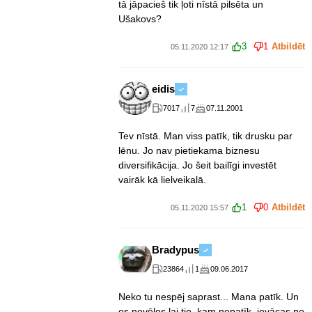
tā jāpacieš tik ļoti nīstā pilsēta un
Ušakovs?
3
1
Atbildēt
05.11.2020 12:17
eidis
7017
7
07.11.2001
Tev nīstā. Man viss patīk, tik drusku par
lēnu. Jo nav pietiekama biznesu
diversifikācija. Jo šeit bailīgi investēt
vairāk kā lielveikalā.
1
0
Atbildēt
05.11.2020 15:57
Bradypus
23864
1
09.06.2017
Neko tu nespēj saprast... Mana patīk. Un
es nevēlos lai tie, kam nepatīk, ievācas no