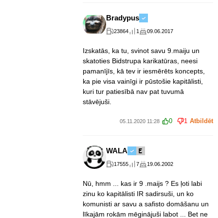
Bradypus
23864
1
09.06.2017
Izskatās, ka tu, svinot savu 9.maiju un
skatoties Bidstrupa karikatūras, neesi
pamanījīs, kā tev ir iesmērēts koncepts,
ka pie visa vainīgi ir pūstošie kapitālisti,
kuri tur patiesībā nav pat tuvumā
stāvējuši.
0
1
Atbildēt
05.11.2020 11:28
WALA
17555
7
19.06.2002
Nū, hmm ... kas ir 9 .maijs ? Es ļoti labi
zinu ko kapitālisti IR sadirsuši, un ko
komunisti ar savu a safisto domāšanu un
līkajām rokām mēginājuši labot ... Bet ne