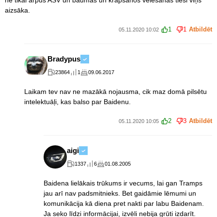
ne tikai ārpus ASV un baumas un krāpšanos vēlēšanās tieši viņš
aizsāka.
1
1
Atbildēt
05.11.2020 10:02
Bradypus
23864
1
09.06.2017
Laikam tev nav ne mazākā nojausma, cik maz domā pilsētu
intelektuāļi, kas balso par Baidenu.
2
3
Atbildēt
05.11.2020 10:05
aigi
1337
6
01.08.2005
Baidena lielākais trūkums ir vecums, lai gan Tramps
jau arī nav padsmitnieks. Bet gaidāmie lēmumi un
komunikācija kā diena pret nakti par labu Baidenam.
Ja seko līdzi informācijai, izvēli nebija grūti izdarīt.