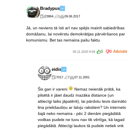
Bradypus
23864
1
09.06.2017
Jā, un neviens tā īsti arī nav spējis mainīt sabiedrības
domāšanu, lai novērstu demokrātijas pārvēršanos par
komunismu. Bet tas nemaina pašu faktu.
0
0
Atbildēt
05.11.2020 9:59
eidis
7017
7
07.11.2001
Šis gan ir vareni
Nemaz neienāk prātā, ka
pilsētā ir jāiet daudz mazāka distance (un
attiecīgi laiks jāpatērē), lai pārdotu tevis darināto
lina priekšautiņu ar latvju rakstiem? Un internets
šajā neko nemaina - pēc 2 dienām piegādātā
vodkas pudele ne tuvu nav tik vērtīga, kā tagad
piegādātā. Attiecīgi laukos tā pudele netiek vnk