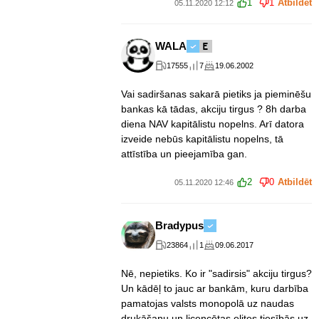
1
1
Atbildēt
05.11.2020 12:12
WALA
17555
7
19.06.2002
Vai sadiršanas sakarā pietiks ja pieminēšu
bankas kā tādas, akciju tirgus ? 8h darba
diena NAV kapitālistu nopelns. Arī datora
izveide nebūs kapitālistu nopelns, tā
attīstība un pieejamība gan.
2
0
Atbildēt
05.11.2020 12:46
Bradypus
23864
1
09.06.2017
Nē, nepietiks. Ko ir "sadirsis" akciju tirgus?
Un kādēļ to jauc ar bankām, kuru darbība
pamatojas valsts monopolā uz naudas
drukāšanu un licencētas elites tiesībās uz