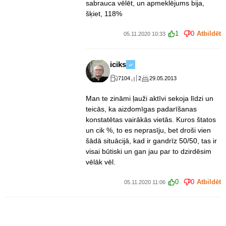
sabrauca vēlēt, un apmeklējums bija,
šķiet, 118%
1
0
Atbildēt
05.11.2020 10:33
iciks
7104
2
29.05.2013
Man te zināmi ļauži aktīvi sekoja līdzi un
teicās, ka aizdomīgas padarīšanas
konstatētas vairākās vietās. Kuros štatos
un cik %, to es neprasīju, bet droši vien
šādā situācijā, kad ir gandrīz 50/50, tas ir
visai būtiski un gan jau par to dzirdēsim
vēlāk vēl.
0
0
Atbildēt
05.11.2020 11:06