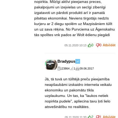
nopirkta. Milzīgi aktīvi pieejamas preces,
pakalpojumi un izejvielas un secīgi zibenīgi
izgatavoti un pārdoti produkti arī ir pamatā
pilsētas ekonomikai. Neviens tirgotājs nedzīs
kurjeru ar 2 diegu spolēm uz Mazpisāniem tūlīt
un uz sava rēķina. No Purvciema uz Āgenskalnu
tās spolītes vnk pados ar Wolt ēdienu piegādi
0
0
Atbildēt
05.11.2020 10:13
Bradypus
23864
1
09.06.2017
Jā, tā tuvā un tūlītējā preču pieejamība
neapšaubāmi izskaidro interneta veikalu
ekonomiku un pakomātu tīkla
uzplaukumu. Un tas, ka "laukos netiek
nopirkta pudele", apliecina tavu ļoti lielo
atsvešinātību no realitātes.
2
1
Atbildēt
05.11.2020 11:33