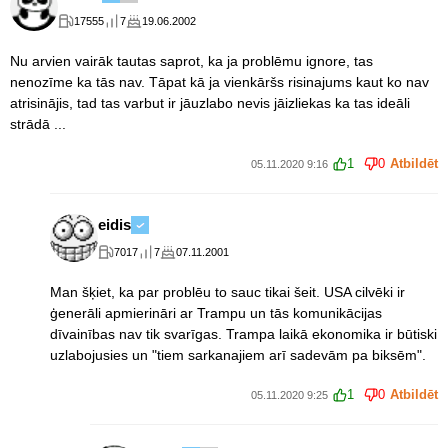
17555
7
19.06.2002
Nu arvien vairāk tautas saprot, ka ja problēmu ignore, tas
nenozīme ka tās nav. Tāpat kā ja vienkāršs risinajums kaut ko nav
atrisinājis, tad tas varbut ir jāuzlabo nevis jāizliekas ka tas ideāli
strādā ...
1
0
Atbildēt
05.11.2020 9:16
eidis
7017
7
07.11.2001
Man šķiet, ka par problēu to sauc tikai šeit. USA cilvēki ir
ģenerāli apmierināri ar Trampu un tās komunikācijas
dīvainības nav tik svarīgas. Trampa laikā ekonomika ir būtiski
uzlabojusies un "tiem sarkanajiem arī sadevām pa biksēm".
1
0
Atbildēt
05.11.2020 9:25