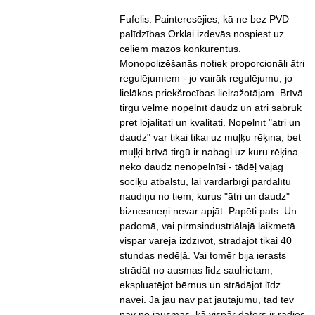
Fufelis. Painteresējies, kā ne bez PVD
palīdzības Orklai izdevās nospiest uz
ceļiem mazos konkurentus.
Monopolizēšanās notiek proporcionāli ātri
regulējumiem - jo vairāk regulējumu, jo
lielākas priekšrocības lielražotājam. Brīvā
tirgū vēlme nopelnīt daudz un ātri sabrūk
pret lojalitāti un kvalitāti. Nopelnīt "ātri un
daudz" var tikai tikai uz muļķu rēķina, bet
muļķi brīvā tirgū ir nabagi uz kuru rēķina
neko daudz nenopelnīsi - tādēļ vajag
sociķu atbalstu, lai vardarbīgi pārdalītu
naudiņu no tiem, kurus "ātri un daudz"
biznesmeņi nevar apjāt. Papēti pats. Un
padomā, vai pirmsindustriālajā laikmetā
vispār varēja izdzīvot, strādājot tikai 40
stundas nedēļā. Vai tomēr bija ierasts
strādāt no ausmas līdz saulrietam,
ekspluatējot bērnus un strādājot līdz
nāvei. Ja jau nav pat jautājumu, tad tev
nav ne jausmas, kā vispār dators ir radies