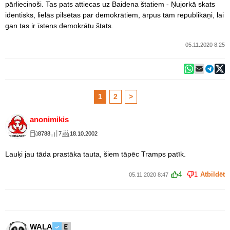
pārliecinoši. Tas pats attiecas uz Baidena štatiem - Ņujorkā skats
identisks, lielās pilsētas par demokrātiem, ārpus tām republikāņi, lai
gan tas ir īstens demokrātu štats.
05.11.2020 8:25
1
2
>
anonimikis
8788
7
18.10.2002
Lauķi jau tāda prastāka tauta, šiem tāpēc Tramps patīk.
4
1
Atbildēt
05.11.2020 8:47
WALA