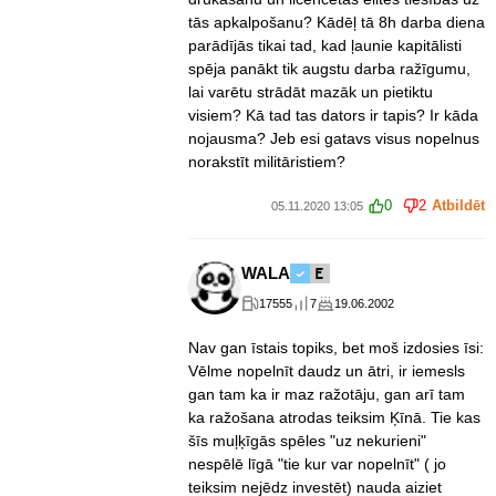
tās apkalpošanu? Kādēļ tā 8h darba diena
parādījās tikai tad, kad ļaunie kapitālisti
spēja panākt tik augstu darba ražīgumu,
lai varētu strādāt mazāk un pietiktu
visiem? Kā tad tas dators ir tapis? Ir kāda
nojausma? Jeb esi gatavs visus nopelnus
norakstīt militāristiem?
0
2
Atbildēt
05.11.2020 13:05
WALA
17555
7
19.06.2002
Nav gan īstais topiks, bet moš izdosies īsi:
Vēlme nopelnīt daudz un ātri, ir iemesls
gan tam ka ir maz ražotāju, gan arī tam
ka ražošana atrodas teiksim Ķīnā. Tie kas
šīs muļķīgās spēles "uz nekurieni"
nespēlē līgā "tie kur var nopelnīt" ( jo
teiksim nejēdz investēt) nauda aiziet