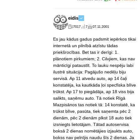
eidis
7017
7
07.11.2001
Es jau kādus gadus padsmit iepērkos tikai
internetā un pilnībā atzīstu tādas
priekšrocības. Bet tas ir derīgi: 1.
plānotiem pirkumiem; 2. Cilvjiem, kas nav
mānticīgi pataustīt. To lauku nespēju labi
ilustrē situācija: Pagājušo nedēļu biju
servisā. Ap 11 atvedu auto, ap 14 čaļi
konstatēja, ka kautkāda ļoi specfiska blīve
trūkst. Ap 17 to piegādāja, ap 18 viss bija
salikts, saņēmu auto. Tā notiek Rīgā
Mazpisānos tas notiek tā: 14 konstatē, ka
trūkst blīve, pasūta, tiek saņemta pēc 2
dienām, pēc 2 dienām plkst 18 auto tiek
izsniegts lietotājam. Tātad autoservisa
boksā 2 dienas nomētājies izjaukts auto,
bokss nav pelnījis naudu šīs 2 dienas. Ja