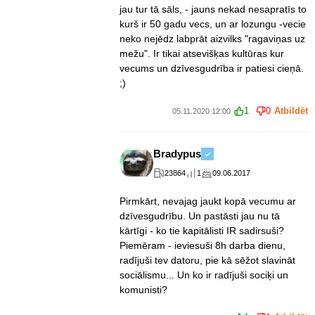
jau tur tā sāls, - jauns nekad nesapratīs to
kurš ir 50 gadu vecs, un ar lozungu -vecie
neko nejēdz labprāt aizvilks "ragaviņas uz
mežu". Ir tikai atsevišķas kultūras kur
vecums un dzīvesgudrība ir patiesi cieņā.
;)
1
0
Atbildēt
05.11.2020 12:00
Bradypus
23864
1
09.06.2017
Pirmkārt, nevajag jaukt kopā vecumu ar
dzīvesgudrību. Un pastāsti jau nu tā
kārtīgi - ko tie kapitālisti IR sadirsuši?
Piemēram - ieviesuši 8h darba dienu,
radījuši tev datoru, pie kā sēžot slavināt
sociālismu... Un ko ir radījuši sociķi un
komunisti?