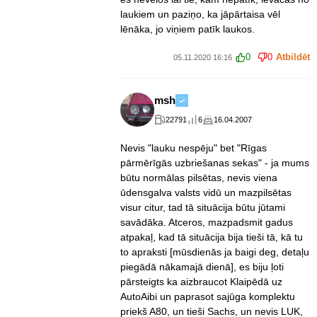
laukiem un paziņo, ka jāpārtaisa vēl
lēnāka, jo viņiem patīk laukos.
0
0
Atbildēt
05.11.2020 16:16
msh
22791
6
16.04.2007
Nevis "lauku nespēju" bet "Rīgas
pārmērīgās uzbriešanas sekas" - ja mums
būtu normālas pilsētas, nevis viena
ūdensgalva valsts vidū un mazpilsētas
visur citur, tad tā situācija būtu jūtami
savādāka. Atceros, mazpadsmit gadus
atpakaļ, kad tā situācija bija tieši tā, kā tu
to apraksti [mūsdienās ja baigi deg, detaļu
piegādā nākamajā dienā], es biju ļoti
pārsteigts ka aizbraucot Klaipēdā uz
AutoAibi un paprasot sajūga komplektu
priekš A80, un tieši Sachs, un nevis LUK,