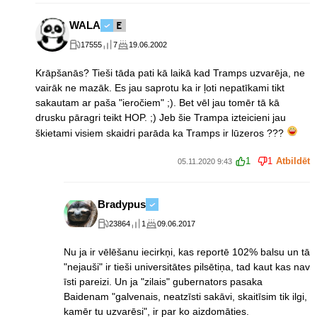
WALA
17555
7
19.06.2002
Krāpšanās? Tieši tāda pati kā laikā kad Tramps uzvarēja, ne
vairāk ne mazāk. Es jau saprotu ka ir ļoti nepatīkami tikt
sakautam ar paša "ieročiem" ;). Bet vēl jau tomēr tā kā
drusku pāragri teikt HOP. ;) Jeb šie Trampa izteicieni jau
škietami visiem skaidri parāda ka Tramps ir lūzeros ???
1
1
Atbildēt
05.11.2020 9:43
Bradypus
23864
1
09.06.2017
Nu ja ir vēlēšanu iecirkņi, kas reportē 102% balsu un tā
"nejauši" ir tieši universitātes pilsētiņa, tad kaut kas nav
īsti pareizi. Un ja "zilais" gubernators pasaka
Baidenam "galvenais, neatzīsti sakāvi, skaitīsim tik ilgi,
kamēr tu uzvarēsi", ir par ko aizdomāties.