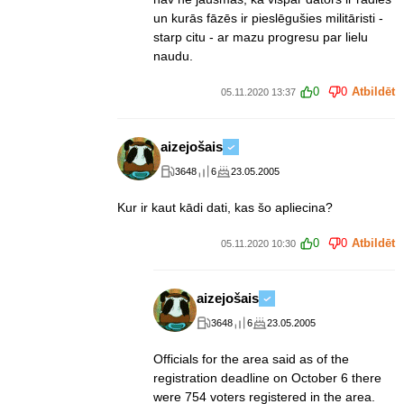
un kurās fāzēs ir pieslēgušies militāristi -
starp citu - ar mazu progresu par lielu
naudu.
0
0
Atbildēt
05.11.2020 13:37
aizejošais
3648
6
23.05.2005
Kur ir kaut kādi dati, kas šo apliecina?
0
0
Atbildēt
05.11.2020 10:30
aizejošais
3648
6
23.05.2005
Officials for the area said as of the
registration deadline on October 6 there
were 754 voters registered in the area.