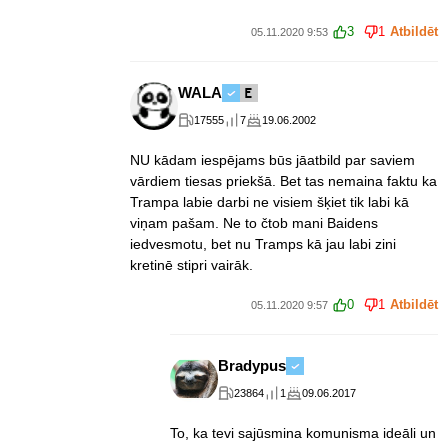
3
1
Atbildēt
05.11.2020 9:53
WALA
17555
7
19.06.2002
NU kādam iespējams būs jāatbild par saviem
vārdiem tiesas priekšā. Bet tas nemaina faktu ka
Trampa labie darbi ne visiem šķiet tik labi kā
viņam pašam. Ne to čtob mani Baidens
iedvesmotu, bet nu Tramps kā jau labi zini
kretinē stipri vairāk.
0
1
Atbildēt
05.11.2020 9:57
Bradypus
23864
1
09.06.2017
To, ka tevi sajūsmina komunisma ideāli un