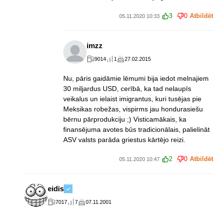
3
0
Atbildēt
05.11.2020 10:33
imzz
9014
1
27.02.2015
Nu, pāris gaidāmie lēmumi bija iedot melnajiem
30 miljardus USD, cerībā, ka tad nelaupīs
veikalus un ielaist imigrantus, kuri tusējas pie
Meksikas robežas, vispirms jau hondurasiešu
bērnu pārprodukciju ;) Visticamākais, ka
finansējuma avotes būs tradicionālais, palielināt
ASV valsts parāda griestus kārtējo reizi.
2
0
Atbildēt
05.11.2020 10:47
eidis
7017
7
07.11.2001