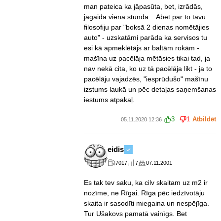
man pateica ka jāpasūta, bet, izrādās,
jāgaida viena stunda... Abet par to tavu
filosofiju par "boksā 2 dienas nomētājies
auto" - uzskatāmi parāda ka servisos tu
esi kā apmeklētājs ar baltām rokām -
mašīna uz pacēlāja mētāsies tikai tad, ja
nav nekā cita, ko uz tā pacēlāja likt - ja to
pacēlāju vajadzēs, "iesprūdušo" mašīnu
izstums laukā un pēc detaļas saņemšanas
iestums atpakaļ.
3
1
Atbildēt
05.11.2020 12:36
eidis
7017
7
07.11.2001
Es tak tev saku, ka cilv skaitam uz m2 ir
nozīme, ne Rīgai. Rīga pēc iedzīvotāju
skaita ir sasodīti miegaina un nespējīga.
Tur Ušakovs pamatā vainīgs. Bet