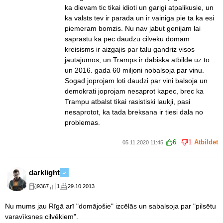
ka dievam tic tikai idioti un garigi atpalikusie, un
ka valsts tev ir parada un ir vainiga pie ta ka esi
piemeram bomzis. Nu nav jabut genijam lai
saprastu ka pec daudzu cilveku domam
kreisisms ir aizgajis par talu gandriz visos
jautajumos, un Tramps ir dabiska atbilde uz to
un 2016. gada 60 miljoni nobalsoja par vinu.
Sogad joprojam loti daudzi par vini balsoja un
demokrati joprojam nesaprot kapec, brec ka
Trampu atbalst tikai rasistiski laukji, pasi
nesaprotot, ka tada breksana ir tiesi dala no
problemas.
6
1
Atbildēt
05.11.2020 11:45
darklight
9367
1
29.10.2013
Nu mums jau Rīgā arī "domājošie" izcēlās un sabalsoja par "pilsētu
varavīksnes cilvēkiem".