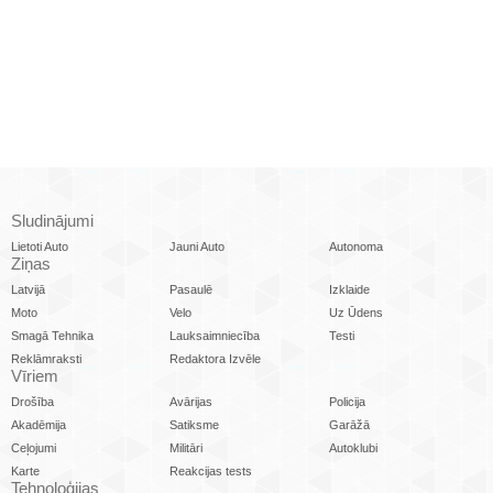
Sludinājumi
Lietoti Auto
Jauni Auto
Autonoma
Ziņas
Latvijā
Pasaulē
Izklaide
Moto
Velo
Uz Ūdens
Smagā Tehnika
Lauksaimniecība
Testi
Reklāmraksti
Redaktora Izvēle
Vīriem
Drošība
Avārijas
Policija
Akadēmija
Satiksme
Garāžā
Ceļojumi
Militāri
Autoklubi
Karte
Reakcijas tests
Tehnoloģijas