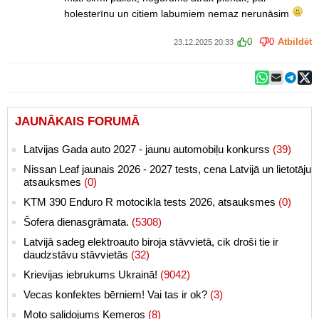
holesterīnu un citiem labumiem nemaz nerunāsim
0
0
Atbildēt
23.12.2025 20:33
JAUNĀKAIS FORUMĀ
Latvijas Gada auto 2027 - jaunu automobiļu konkurss
(39)
Nissan Leaf jaunais 2026 - 2027 tests, cena Latvijā un lietotāju
atsauksmes
(0)
KTM 390 Enduro R motocikla tests 2026, atsauksmes
(0)
Šofera dienasgrāmata.
(5308)
Latvijā sadeg elektroauto biroja stāvvietā, cik droši tie ir
daudzstāvu stāvvietās
(32)
Krievijas iebrukums Ukrainā!
(9042)
Vecas konfektes bērniem! Vai tas ir ok?
(3)
Moto salidojums Ķemeros
(8)