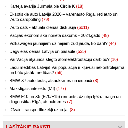
Kārtējā avārija Jūrmalā pie Circle K
(18)
Eksotiskie auto Latvijā 2026 – varenauto Rīgā, reti auto un
iAuto carspotting
(79)
iAuto čats - aktuālā dienas diskusija
(6011)
Vācijas ekonomiskā norieta sākums - 2024.gads
(48)
Volkswagen jaunajiem dzinējiem zūd jauda, ko darīt?
(44)
Degvielas cenas Latvijā un pasaulē
(535)
Vai Vācija atjaunos slēgto atomelektrostaciju darbību?
(16)
Lāču medības Latvijā! Vai populācija ir kļuvusi nekontrolējama
un būtu jāsāk medības?
(56)
BMW X7 auto tests, atsauksmes un iespaidi
(8)
Makslīgais intelekts (MI)
(177)
BMW F10 un X5 (E70/F15) remonts: dzinēja ķēžu maiņa un
diagnostika Rīgā, atsauksmes
(7)
Dīvaini transportlīdzekļi uz ceļa.
(8)
LASĪTĀKIE RAKSTI