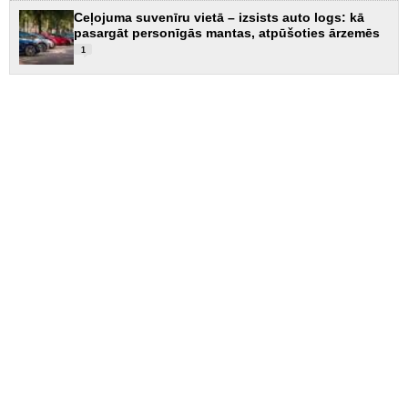
Ceļojuma suvenīru vietā – izsists auto logs: kā
pasargāt personīgās mantas, atpūšoties ārzemēs
1