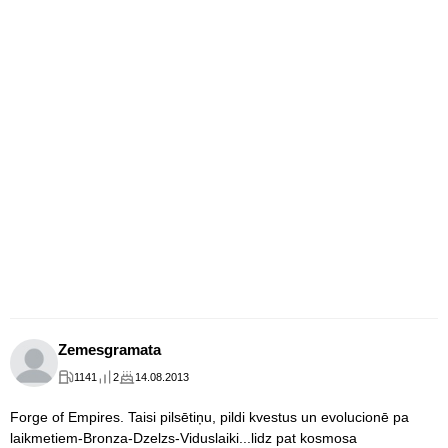
Zemesgramata
1141
2
14.08.2013
Forge of Empires. Taisi pilsētiņu, pildi kvestus un evolucionē pa
laikmetiem-Bronza-Dzelzs-Viduslaiki...lidz pat kosmosa