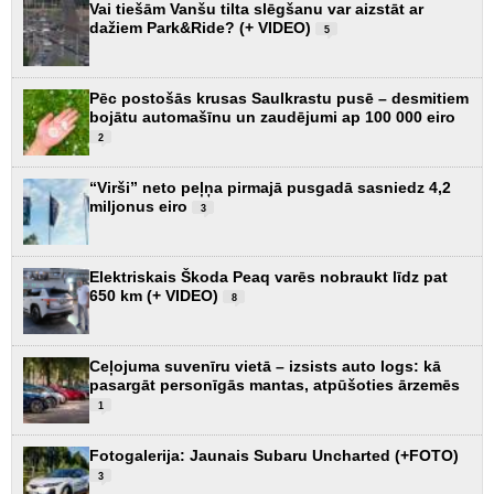
Vai tiešām Vanšu tilta slēgšanu var aizstāt ar
dažiem Park&Ride? (+ VIDEO)
5
Pēc postošās krusas Saulkrastu pusē – desmitiem
bojātu automašīnu un zaudējumi ap 100 000 eiro
2
“Virši” neto peļņa pirmajā pusgadā sasniedz 4,2
miljonus eiro
3
Elektriskais Škoda Peaq varēs nobraukt līdz pat
650 km (+ VIDEO)
8
Ceļojuma suvenīru vietā – izsists auto logs: kā
pasargāt personīgās mantas, atpūšoties ārzemēs
1
Fotogalerija: Jaunais Subaru Uncharted (+FOTO)
3