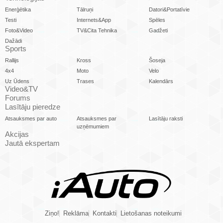
Enerģētika
Tālruņi
Datori&Portatīvie
Testi
Internets&App
Spēles
Foto&Video
TV&Cita Tehnika
Gadžeti
Dažādi
Sports
Rallijs
Kross
Šoseja
4x4
Moto
Velo
Uz Ūdens
Trases
Kalendārs
Video&TV
Forums
Lasītāju pieredze
Atsauksmes par auto
Atsauksmes par
Lasītāju raksti
uzņēmumiem
Akcijas
Jautā ekspertam
Ziņo!
Reklāma
Kontakti
Lietošanas noteikumi