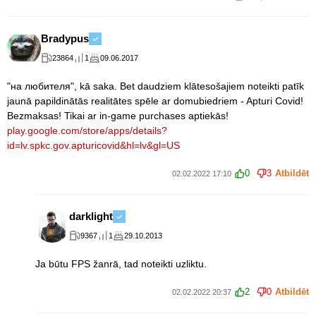
Bradypus
23864
1
09.06.2017
"на любителя", kā saka. Bet daudziem klātesošajiem noteikti patīk
jaunā papildinātās realitātes spēle ar domubiedriem - Apturi Covid!
Bezmaksas! Tikai ar in-game purchases aptiekās!
play.google.com/store/apps/details?
id=lv.spkc.gov.apturicovid&hl=lv&gl=US
0
3
Atbildēt
02.02.2022 17:10
darklight
9367
1
29.10.2013
Ja būtu FPS žanrā, tad noteikti uzliktu.
2
0
Atbildēt
02.02.2022 20:37