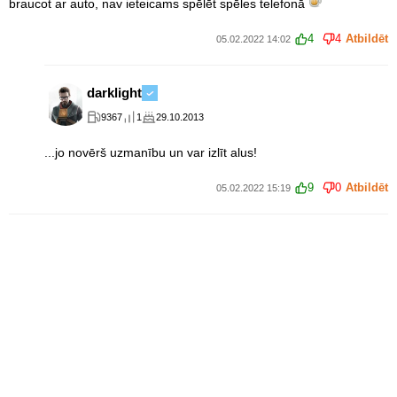
braucot ar auto, nav ieteicams spēlēt spēles telefonā
4
4
Atbildēt
05.02.2022 14:02
darklight
9367
1
29.10.2013
...jo novērš uzmanību un var izlīt alus!
9
0
Atbildēt
05.02.2022 15:19