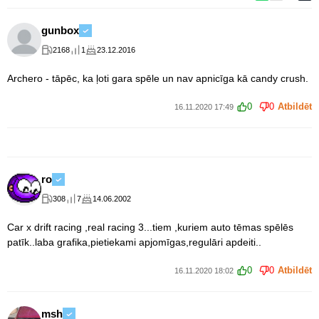
gunbox
2168
1
23.12.2016
Archero - tāpēc, ka ļoti gara spēle un nav apnicīga kā candy crush.
0
0
Atbildēt
16.11.2020 17:49
ro
308
7
14.06.2002
Car x drift racing ,real racing 3...tiem ,kuriem auto tēmas spēlēs
patīk..laba grafika,pietiekami apjomīgas,regulāri apdeiti..
0
0
Atbildēt
16.11.2020 18:02
msh