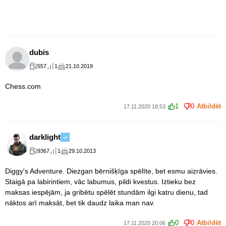
dubis
557
1
21.10.2019
Chess.com
1
0
Atbildēt
17.11.2020 18:53
darklight
9367
1
29.10.2013
Diggy's Adventure. Diezgan bērnišķīga spēlīte, bet esmu aizrāvies.
Staigā pa labirintiem, vāc labumus, pildi kvestus. Iztieku bez
maksas iespējām, ja gribētu spēlēt stundām ilgi katru dienu, tad
nāktos arī maksāt, bet tik daudz laika man nav.
0
0
Atbildēt
17.11.2020 20:06