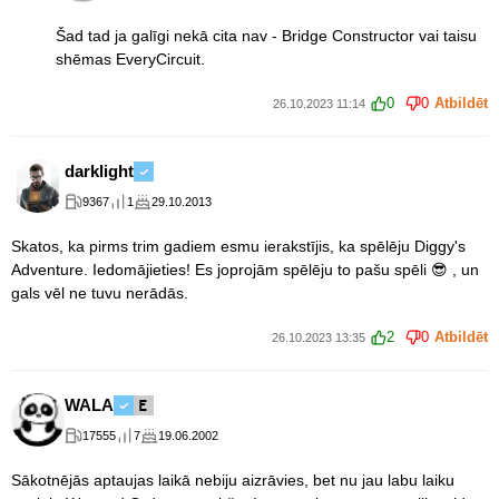
Šad tad ja galīgi nekā cita nav - Bridge Constructor vai taisu
shēmas EveryCircuit.
0
0
Atbildēt
26.10.2023 11:14
darklight
9367
1
29.10.2013
Skatos, ka pirms trim gadiem esmu ierakstījis, ka spēlēju Diggy's
Adventure. Iedomājieties! Es joprojām spēlēju to pašu spēli 😎 , un
gals vēl ne tuvu nerādās.
2
0
Atbildēt
26.10.2023 13:35
WALA
17555
7
19.06.2002
Sākotnējās aptaujas laikā nebiju aizrāvies, bet nu jau labu laiku