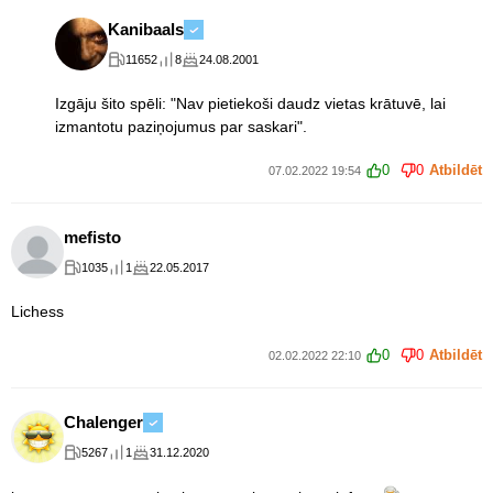
Kanibaals
11652
8
24.08.2001
Izgāju šito spēli: "Nav pietiekoši daudz vietas krātuvē, lai
izmantotu paziņojumus par saskari".
0
0
Atbildēt
07.02.2022 19:54
mefisto
1035
1
22.05.2017
Lichess
0
0
Atbildēt
02.02.2022 22:10
Chalenger
5267
1
31.12.2020