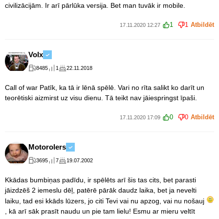
civilizācijām. Ir arī pārlūka versija. Bet man tuvāk ir mobile.
1
1
Atbildēt
17.11.2020 12:27
Volx
8485
1
22.11.2018
Call of war Patīk, ka tā ir lēnā spēlē. Vari no rīta salikt ko darīt un
teorētiski aizmirst uz visu dienu. Tā teikt nav jāiespringst īpaši.
0
0
Atbildēt
17.11.2020 17:09
Motorolers
3695
7
19.07.2002
Kkādas bumbiņas padīdu, ir spēlēts arī šis tas cits, bet parasti
jāizdzēš 2 iemeslu dēļ, patērē pārāk daudz laika, bet ja nevelti
laiku, tad esi kkāds lūzers, jo citi Tevi vai nu apzog, vai nu nošauj
, kā arī sāk prasīt naudu un pie tam lielu! Esmu ar mieru veltīt