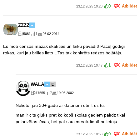
0
0
Atbildēt
23.12.2025 10:23
ZZZZ
5081
1
26.02.2014
Es mob cenšos mazāk skatīties un laiku pavadīt! Paceļ godīgi
rokas, kuri jau brilles lieto…Tas tak konkrēts redzes bojātājs.
1
0
Atbildēt
23.12.2025 10:47
WALA
17555
7
19.06.2002
Nelieto, jau 30+ gadu ar datoriem utml. uz tu.
man ir cits gļuks pret ko kopš skolas gadiem palīdz tikai
polarizētas lēcas, bet pat saulenes ikdienā nelietoju …
0
0
Atbildēt
23.12.2025 10:53