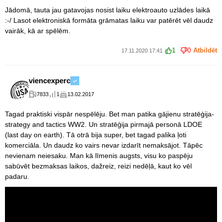
Jādomā, tauta jau gatavojas nosist laiku elektroauto uzlādes laikā
:-/ Lasot elektroniskā formāta grāmatas laiku var patērēt vēl daudz
vairāk, kā ar spēlēm.
1
0
Atbildēt
17.11.2020 17:41
viencexperc
7833
1
13.02.2017
Tagad praktiski vispār nespēlēju. Bet man patika gājienu stratēģija-
strategy and tactics WW2. Un stratēģija pirmajā personā LDOE
(last day on earth). Tā otrā bija super, bet tagad palika ļoti
komerciāla. Un daudz ko vairs nevar izdarīt nemaksājot. Tāpēc
nevienam neiesaku. Man kā līmenis augsts, visu ko paspēju
sabūvēt bezmaksas laikos, dažreiz, reizi nedēļā, kaut ko vēl
padaru.