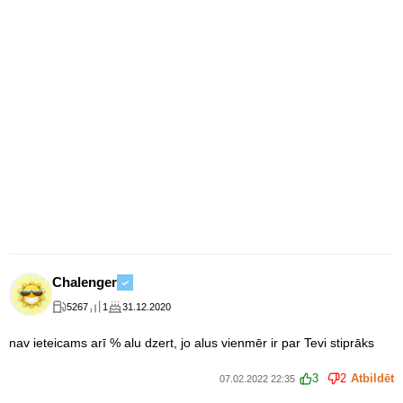
Chalenger
5267
1
31.12.2020
nav ieteicams arī % alu dzert, jo alus vienmēr ir par Tevi stiprāks
3
2
Atbildēt
07.02.2022 22:35