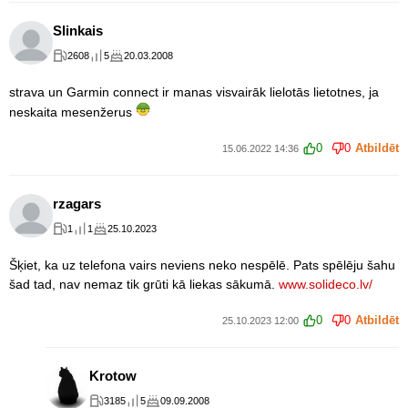
Slinkais
2608
5
20.03.2008
strava un Garmin connect ir manas visvairāk lielotās lietotnes, ja
neskaita mesenžerus
0
0
Atbildēt
15.06.2022 14:36
rzagars
1
1
25.10.2023
Šķiet, ka uz telefona vairs neviens neko nespēlē. Pats spēlēju šahu
šad tad, nav nemaz tik grūti kā liekas sākumā.
www.solideco.lv/
0
0
Atbildēt
25.10.2023 12:00
Krotow
3185
5
09.09.2008