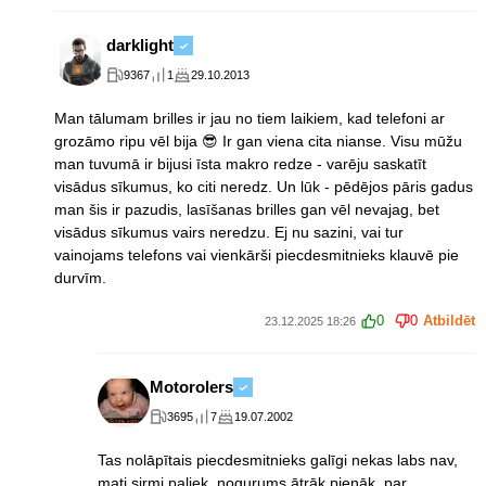
darklight
9367
1
29.10.2013
Man tālumam brilles ir jau no tiem laikiem, kad telefoni ar
grozāmo ripu vēl bija 😎 Ir gan viena cita nianse. Visu mūžu
man tuvumā ir bijusi īsta makro redze - varēju saskatīt
visādus sīkumus, ko citi neredz. Un lūk - pēdējos pāris gadus
man šis ir pazudis, lasīšanas brilles gan vēl nevajag, bet
visādus sīkumus vairs neredzu. Ej nu sazini, vai tur
vainojams telefons vai vienkārši piecdesmitnieks klauvē pie
durvīm.
0
0
Atbildēt
23.12.2025 18:26
Motorolers
3695
7
19.07.2002
Tas nolāpītais piecdesmitnieks galīgi nekas labs nav,
mati sirmi paliek, nogurums ātrāk pienāk, par