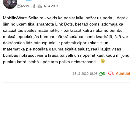
22791
6
16.04.2007
MobilityWare Solitaire - veids kā nosist laiku sēžot uz poda... Agrāk
šim nolūkam tika izmantota Link Dots, bet tad čoms izdomāja kā
salauzt tās spēles matemātiku - pārkrāsot katru nākamo bumbu
maksā iepriekšejās bumbas pārkrāsošanas cenu kvadrātā; šitā var
dakrāsoties līdz mīnuspunkti ir padsmit ciparu skaitlis un
matemātika pie noteikta garuma skaitļa salūzt, reāli ļaujot visas
bumbas nokrāsot vienā krāsā pa velti un nopelnīt kaut kādu miljonu
punktu katrā istabā - pēc tam palika neinteresanti...
0
0
Atbildēt
16.11.2020 18:08