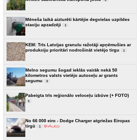
Mēneša laikā aizturēti kārtējie degvielas uzpildes
staciju apzadzēji
1
KEM: Trīs Latvijas granulu ražotāji apņēmušies ar
produkciju prioritāri nodrošināt vietējo tirgu
1
Melno segumu šogad ieklās vairāk nekā 50
kilometros valsts vietējo autoceļu ar grants
segumu
3
Pabeigta trīs reģionālo veloceļu izbūve (+ FOTO)
3
No 66 000 eiro - Dodge Charger atgriežas Eiropas
tirgū
1