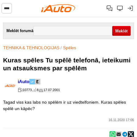
Meklēt forumā
TEHNIKA & TEHNOLOĢIJAS
/
Spēles
Kuras spēles Tu spēlē telefonā, ieteikumi
un atsauksmes par spēlēm
iAuto
10773
8
17.07.2001
Tagad viss kas labs no spēlēm ir uz viedtelfoniem. Kuras spēles
spēlē un kāpēc?
16.11.2020 17:06