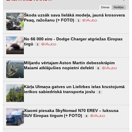
Dienas
Nedēļas
Škoda uzsāk sava lielākā modeļa, jaunā krosovera
Peaq, ražošanu (+ FOTO)
1
No 66 000 eiro - Dodge Charger atgriežas Eiropas
tirgū
1
Miljardu vērtajam Aston Martin debesskrāpim
Maiami atklājušies nopietni defekti
6
Kārļa Ulmaņa gatves un Lielirbes ielas krustojumā
ierīkos sabiedriskā transporta joslu
3
Xiaomi piesaka SkyNomad N70 EREV – luksusa
SUV Eiropas tirgum (+ FOTO)
4