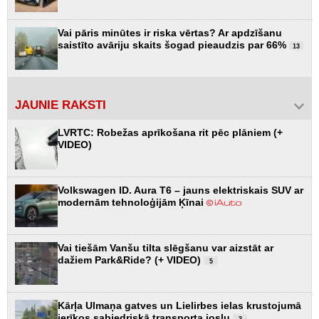
Vai pāris minūtes ir riska vērtas? Ar apdzīšanu
saistīto avāriju skaits šogad pieaudzis par 66%
13
JAUNIE RAKSTI
LVRTC: Robežas aprīkošana rit pēc plāniem (+
VIDEO)
Volkswagen ID. Aura T6 – jauns elektriskais SUV ar
modernām tehnoloģijām Ķīnai
Vai tiešām Vanšu tilta slēgšanu var aizstāt ar
dažiem Park&Ride? (+ VIDEO)
5
Kārļa Ulmaņa gatves un Lielirbes ielas krustojumā
ierīkos sabiedriskā transporta joslu
3