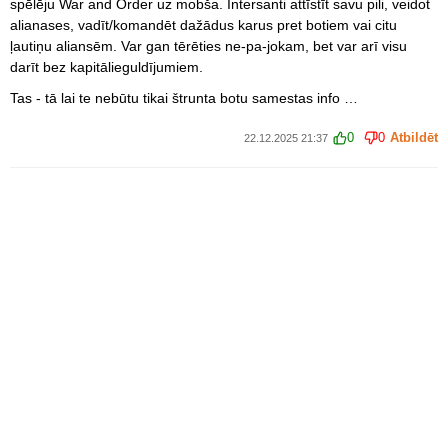
spēlēju War and Order uz mobša. Intersanti attīstīt savu pili, veidot
alianases, vadīt/komandēt dažādus karus pret botiem vai citu
ļautiņu aliansēm. Var gan tērēties ne-pa-jokam, bet var arī visu
darīt bez kapitālieguldījumiem.
Tas - tā lai te nebūtu tikai štrunta botu samestas info …
0
0
Atbildēt
22.12.2025 21:37