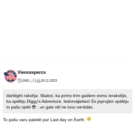
Viencexpercs
1661
1
26.11.2023
darklight rakstīja: Skatos, ka pirms trim gadiem esmu ierakstījis,
ka spēlēju Diggy's Adventure. Iedomājieties! Es joprojām spēlēju
to pašu spēli 😎 , un gals vēl ne tuvu nerādās.
To pašu varu pateikt par Last day on Earth.