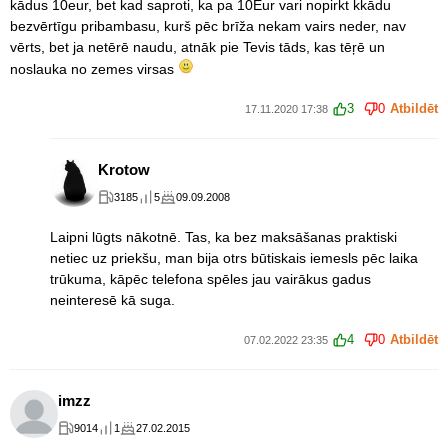
kādus 10eur, bet kad saproti, ka pa 10Eur vari nopirkt kkādu
bezvērtīgu pribambasu, kurš pēc brīža nekam vairs neder, nav
vērts, bet ja netērē naudu, atnāk pie Tevis tāds, kas tēŗē un
noslauka no zemes virsas
3
0
Atbildēt
17.11.2020 17:38
Krotow
3185
5
09.09.2008
Laipni lūgts nākotnē. Tas, ka bez maksāšanas praktiski
netiec uz priekšu, man bija otrs būtiskais iemesls pēc laika
trūkuma, kāpēc telefona spēles jau vairākus gadus
neinteresē kā suga.
4
0
Atbildēt
07.02.2022 23:35
imzz
9014
1
27.02.2015