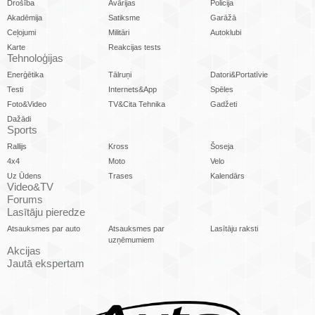
Drošība
Avārijas
Policija
Akadēmija
Satiksme
Garāžā
Ceļojumi
Militāri
Autoklubi
Karte
Reakcijas tests
Tehnoloģijas
Enerģētika
Tālruņi
Datori&Portatīvie
Testi
Internets&App
Spēles
Foto&Video
TV&Cita Tehnika
Gadžeti
Dažādi
Sports
Rallijs
Kross
Šoseja
4x4
Moto
Velo
Uz Ūdens
Trases
Kalendārs
Video&TV
Forums
Lasītāju pieredze
Atsauksmes par auto
Atsauksmes par
Lasītāju raksti
uzņēmumiem
Akcijas
Jautā ekspertam