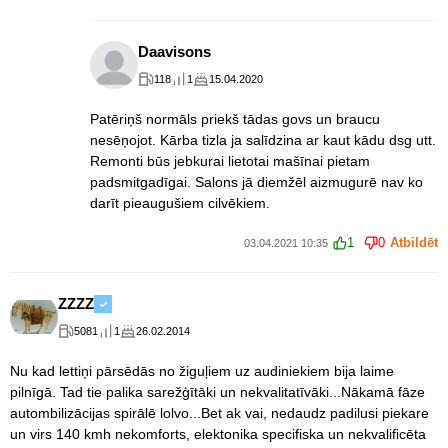
Daavisons
118
1
15.04.2020
Patēriņš normāls priekš tādas govs un braucu
nesēņojot. Kārba tizla ja salīdzina ar kaut kādu dsg utt.
Remonti būs jebkurai lietotai mašīnai pietam
padsmitgadīgai. Salons jā diemžēl aizmugurē nav ko
darīt pieaugušiem cilvēkiem.
1
0
Atbildēt
03.04.2021 10:35
ZZZZ
5081
1
26.02.2014
Nu kad lettiņi pārsēdās no žiguļiem uz audiniekiem bija laime
pilnīgā. Tad tie palika sarežģītāki un nekvalitatīvāki...Nākamā fāze
autombilizācijas spirālē lolvo...Bet ak vai, nedaudz padilusi piekare
un virs 140 kmh nekomforts, elektonika specifiska un nekvalificēta