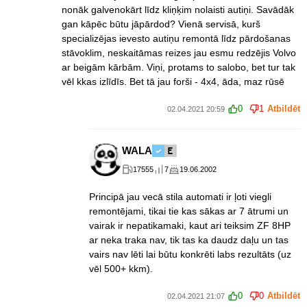
nonāk galvenokārt līdz kliņķim nolaisti autiņi. Savādāk
gan kāpēc būtu jāpārdod? Vienā servisā, kurš
specializējas ievesto autiņu remontā līdz pārdošanas
stāvoklim, neskaitāmas reizes jau esmu redzējis Volvo
ar beigām kārbām. Viņi, protams to salobo, bet tur tak
vēl kkas izlīdīs. Bet tā jau forši - 4x4, āda, maz rūsē
0
1
Atbildēt
02.04.2021 20:59
WALA
17555
7
19.06.2002
Principā jau vecā stila automati ir ļoti viegli
remontējami, tikai tie kas sākas ar 7 ātrumi un
vairak ir nepatikamaki, kaut ari teiksim ZF 8HP
ar neka traka nav, tik tas ka daudz daļu un tas
vairs nav lēti lai būtu konkrēti labs rezultāts (uz
vēl 500+ kkm).
0
0
Atbildēt
02.04.2021 21:07