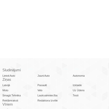
Sludinājumi
Lietoti Auto
Jauni Auto
Autonoma
Ziņas
Latvijā
Pasaulē
Izklaide
Moto
Velo
Uz Ūdens
Smagā Tehnika
Lauksaimniecība
Testi
Reklāmraksti
Redaktora Izvēle
Vīriem