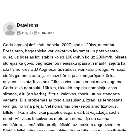
Daavisons
118
1
15.04.2020
Gadu atpakaļ tieši tādu nopirku 2007. gada 120kw, automātu.
Foršs auto, bagāžniekā var viskautko iekrāmēt un pats vasarā
gulēt, uz šosejas ļoti stabils ko uz 100kmh/h ko uz 200km/h, pilsētā
stūrējās kā govs, pagriezienos neiesaku īpaši ātri maukt, sajūta ka
izkritīs no krēsla :D Apgriešanās rādiuss vienkārši pretīgs. Principā
ideāls ģimenes auto, ja ir mazi bērni, jo aizmugurējos krēslos
neviens cits aiz Tevis neielīdīs, ja viens pats neesi maza auguma.
Gada laikā nobraukti 16k km, tikko kā nopirku nomainīju visas
siksnas, eļļu (arī kārbā), filtrus, kalotkas, tosolu utt nu standarta
variants. Bija problēmas ar tosola pazušanu, izrādījās termostats
vainīgs, no viņa pilēja. Vēl nomainīju priekšējos amortizātorus,
billstein liku, ir okei tikai pacieti diezgan, varbūt vajadzēja sachs
ņemt. Vēl visus 5 spilvenus motoram nomainīja un salona
ventilātoru, ziemā sāka pretīgi čīkstēt uz maziem apgriezieniem.
Pēdējā laikā stāvot uz vietas tukšgaitā parādījusies neliela vibrācija,