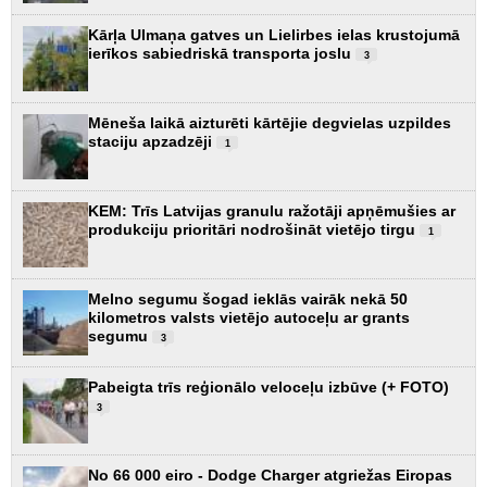
Kārļa Ulmaņa gatves un Lielirbes ielas krustojumā
ierīkos sabiedriskā transporta joslu
3
Mēneša laikā aizturēti kārtējie degvielas uzpildes
staciju apzadzēji
1
KEM: Trīs Latvijas granulu ražotāji apņēmušies ar
produkciju prioritāri nodrošināt vietējo tirgu
1
Melno segumu šogad ieklās vairāk nekā 50
kilometros valsts vietējo autoceļu ar grants
segumu
3
Pabeigta trīs reģionālo veloceļu izbūve (+ FOTO)
3
No 66 000 eiro - Dodge Charger atgriežas Eiropas