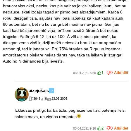
braucot viss okei, nezinu kas pie vainas jo visi spilveni jauni, bet nu
netraucē, skati izgāju tagad ar pirmo bez aizrādījumiem. Kārba 6
robu, diezgan tizla, sajūtas nav īpaši labākas kā kaut kādam audi
80 automātam, bet nu ko var gribēt mašīna nav jauna. Gan jau
kaut kad būs jaremontē viņa, brīžiem uzsit 3 ātrumā bet nekas
traģisks. Patēriņš 6-12 litri uz 100. Ā vēl aizmirsu pieminēt, ka
diezgan zems viņš ir, dziļi mežā neiesaku braukt un ar apmalēm
uzmanīgi, tad ir jāņem xc. P.s. 75% braukts pa Rīgu un izņemot
amortizatorus piekarē nekas darīts nav, takā tā laikam ir izturīga!
Auto no Nīderlandes bija ievests.
1
0
Atbildēt
03.04.2021 8:50
aizejošais
3648
6
23.05.2005
Izklausās pretīgi: kārba tizla, pagriezienos tizli, patēriņš liels,
salons mazs, un vienos remontos
2
0
Atbildēt
03.04.2021 9:16