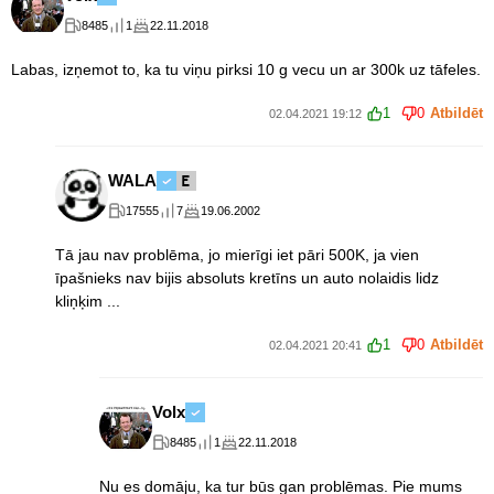
8485
1
22.11.2018
Labas, izņemot to, ka tu viņu pirksi 10 g vecu un ar 300k uz tāfeles.
1
0
Atbildēt
02.04.2021 19:12
WALA
17555
7
19.06.2002
Tā jau nav problēma, jo mierīgi iet pāri 500K, ja vien
īpašnieks nav bijis absoluts kretīns un auto nolaidis lidz
kliņķim ...
1
0
Atbildēt
02.04.2021 20:41
Volx
8485
1
22.11.2018
Nu es domāju, ka tur būs gan problēmas. Pie mums