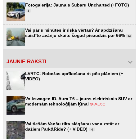
Fotogalerija: Jaunais Subaru Uncharted (+FOTO)
3
Vai pāris minūtes ir riska vērtas? Ar apdzīšanu
saistīto avāriju skaits šogad pieaudzis par 66%
13
JAUNIE RAKSTI
LVRTC: Robežas aprīkošana rit pēc plāniem (+
VIDEO)
Volkswagen ID. Aura T6 – jauns elektriskais SUV ar
modernām tehnoloģijām Ķīnai
Vai tiešām Vanšu tilta slēgšanu var aizstāt ar
dažiem Park&Ride? (+ VIDEO)
4