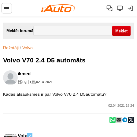
Meklēt forumā
Ražotāji
/
Volvo
Volvo V70 2.4 D5 automāts
ikmed
0
1
02.04.2021
Kādas atsauksmes ir par Volvo V70 2.4 D5automātu?
02.04.2021 18:24
Volx