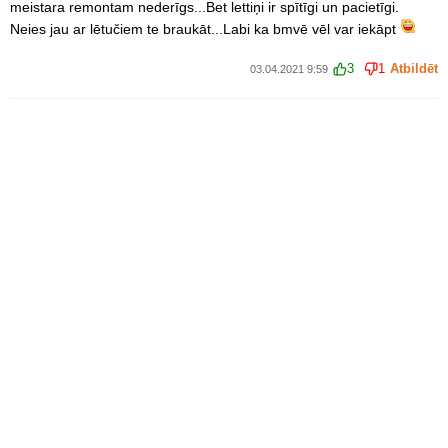
meistara remontam nederīgs...Bet lettiņi ir spītīgi un pacietīgi.
Neies jau ar lētučiem te braukāt...Labi ka bmvē vēl var iekāpt
3
1
Atbildēt
03.04.2021 9:59