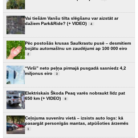
Vai tiešām Vanšu tilta slēgšanu var aizstāt ar
dažiem Park&Ride? (+ VIDEO)
4
Pēc postošās krusas Saulkrastu pusē – desmitiem
bojātu automašīnu un zaudējumi ap 100 000 eiro
2
“Virši” neto peļņa pirmajā pusgadā sasniedz 4,2
miljonus eiro
3
Elektriskais Škoda Peaq varēs nobraukt līdz pat
650 km (+ VIDEO)
8
Ceļojuma suvenīru vietā – izsists auto logs: kā
pasargāt personīgās mantas, atpūšoties ārzemēs
1