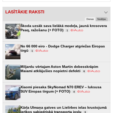
LASĪTĀKIE RAKSTI
Dienas
Nedēļas
Škoda uzsāk sava lielākā modeļa, jaunā krosovera
Peaq, ražošanu (+ FOTO)
1
No 66 000 eiro - Dodge Charger atgriežas Eiropas
tirgū
1
Miljardu vērtajam Aston Martin debesskrāpim
Maiami atklājušies nopietni defekti
6
Xiaomi piesaka SkyNomad N70 EREV – luksusa
SUV Eiropas tirgum (+ FOTO)
4
Kārļa Ulmaņa gatves un Lielirbes ielas krustojumā
ierīkos sabiedriskā transporta joslu
3