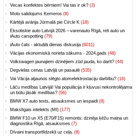
Vecas konfektes bērniem! Vai tas ir ok?
(3)
Moto salidojums Ķemeros
(8)
Kārtējā avārija Jūrmalā pie Circle K
(18)
Eksotiskie auto Latvijā 2026 – varenauto Rīgā, reti auto un
iAuto carspotting
(79)
iAuto čats - aktuālā dienas diskusija
(6011)
Vācijas ekonomiskā norieta sākums - 2024.gads
(48)
Volkswagen jaunajiem dzinējiem zūd jauda, ko darīt?
(44)
Degvielas cenas Latvijā un pasaulē
(535)
Vai Vācija atjaunos slēgto atomelektrostaciju darbību?
(16)
Lāču medības Latvijā! Vai populācija ir kļuvusi nekontrolējama
un būtu jāsāk medības?
(56)
BMW X7 auto tests, atsauksmes un iespaidi
(8)
Makslīgais intelekts (MI)
(177)
BMW F10 un X5 (E70/F15) remonts: dzinēja ķēžu maiņa un
diagnostika Rīgā, atsauksmes
(7)
Dīvaini transportlīdzekļi uz ceļa.
(8)