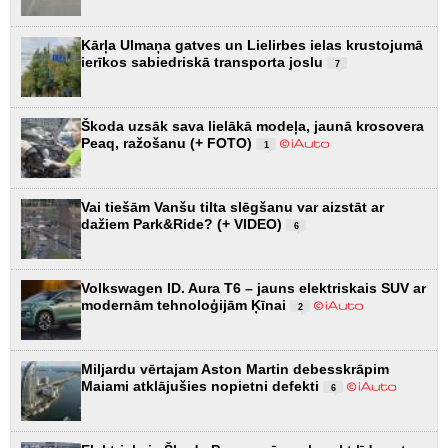
Kārļa Ulmaņa gatves un Lielirbes ielas krustojumā
ierīkos sabiedriskā transporta joslu
7
Škoda uzsāk sava lielākā modeļa, jaunā krosovera
Peaq, ražošanu (+ FOTO)
1
Vai tiešām Vanšu tilta slēgšanu var aizstāt ar
dažiem Park&Ride? (+ VIDEO)
6
Volkswagen ID. Aura T6 – jauns elektriskais SUV ar
modernām tehnoloģijām Ķīnai
2
Miljardu vērtajam Aston Martin debesskrāpim
Maiami atklājušies nopietni defekti
6