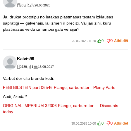
3
1
26.06.2025
Jā, drukāt prototipu no lētākas plastmasas testam izklausās
saprātīgi — galvenais, lai izmēri ir precīzi. Vai jau zini, kuru
plastmasas veidu izmantosi gala versijai?
0
0
Atbildēt
26.06.2025 11:20
Kalvis99
789
1
13.09.2017
Varbut der citu brendu kodi:
FEBI BILSTEIN part 06546 Flange, carburettor - Plenty.Parts
Audi, škoda?
ORIGINAL IMPERIUM 32306 Flange, carburettor — Discounts
today
0
0
Atbildēt
30.06.2025 10:00