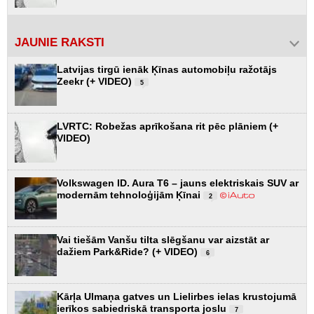
JAUNIE RAKSTI
Latvijas tirgū ienāk Ķīnas automobiļu ražotājs
Zeekr (+ VIDEO)
5
LVRTC: Robežas aprīkošana rit pēc plāniem (+
VIDEO)
Volkswagen ID. Aura T6 – jauns elektriskais SUV ar
modernām tehnoloģijām Ķīnai
2
Vai tiešām Vanšu tilta slēgšanu var aizstāt ar
dažiem Park&Ride? (+ VIDEO)
6
Kārļa Ulmaņa gatves un Lielirbes ielas krustojumā
ierīkos sabiedriskā transporta joslu
7