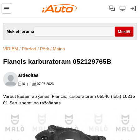
Meklēt forumā
VĪRIEM
/
Pārdod / Pērk / Maina
Flancis karburatoram 052129765B
ardeoltas
0
1
07.07.2023
Varbūt kādam aizķēries Flancis, Karburatoram 06546 (febi) 10216
01 Sen izņemti no ražošanas