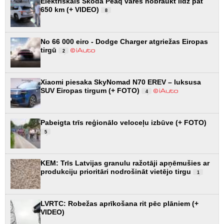
Elektriskais Škoda Peaq varēs nobraukt līdz pat
650 km (+ VIDEO)
8
No 66 000 eiro - Dodge Charger atgriežas Eiropas
tirgū
2
Xiaomi piesaka SkyNomad N70 EREV – luksusa
SUV Eiropas tirgum (+ FOTO)
4
Pabeigta trīs reģionālo veloceļu izbūve (+ FOTO)
5
KEM: Trīs Latvijas granulu ražotāji apņēmušies ar
produkciju prioritāri nodrošināt vietējo tirgu
1
LVRTC: Robežas aprīkošana rit pēc plāniem (+
VIDEO)