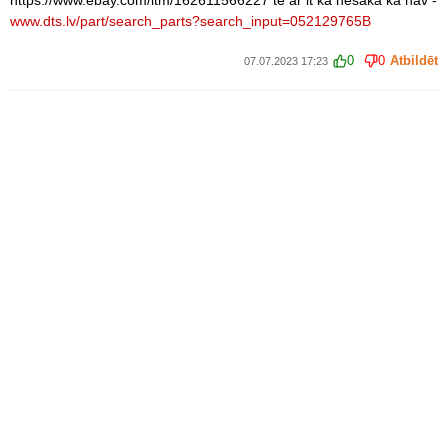
https://www.ebay.com/itm/162611566227 te ar it kā nesaka ka nav -
www.dts.lv/part/search_parts?search_input=052129765B
0
0
Atbildēt
07.07.2023 17:23