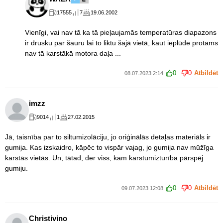
17555
7
19.06.2002
Vienīgi, vai nav tā ka tā pieļaujamās temperatūras diapazons
ir drusku par šauru lai to liktu šajā vietā, kaut ieplūde protams
nav tā karstākā motora daļa ...
0
0
Atbildēt
08.07.2023 2:14
imzz
9014
1
27.02.2015
Jā, taisnība par to siltumizolāciju, jo oriģinālās detaļas materiāls ir
gumija. Kas izskaidro, kāpēc to vispār vajag, jo gumija nav mūžīga
karstās vietās. Un, tātad, der viss, kam karstumizturība pārspēj
gumiju.
0
0
Atbildēt
09.07.2023 12:08
Christivino