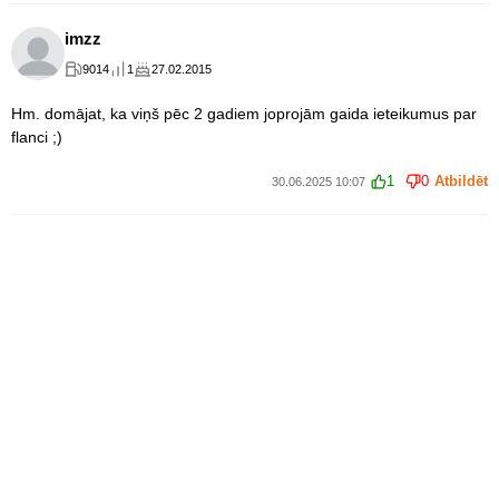
imzz
9014
1
27.02.2015
Hm. domājat, ka viņš pēc 2 gadiem joprojām gaida ieteikumus par
flanci ;)
1
0
Atbildēt
30.06.2025 10:07