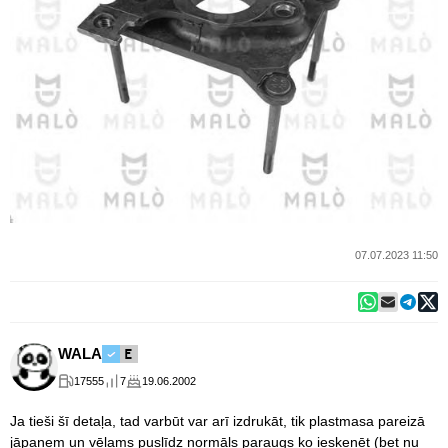
07.07.2023 11:50
WALA
17555
7
19.06.2002
Ja tieši šī detaļa, tad varbūt var arī izdrukāt, tik plastmasa pareizā
jāpaņem un vēlams puslīdz normāls paraugs ko ieskenēt (bet nu