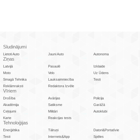
Sludinājumi
Lietoti Auto
Jauni Auto
Autonoma
Ziņas
Latvijā
Pasaulē
Izklaide
Moto
Velo
Uz Ūdens
Smagā Tehnika
Lauksaimniecība
Testi
Reklāmraksti
Redaktora Izvēle
Vīriem
Drošība
Avārijas
Policija
Akadēmija
Satiksme
Garāžā
Ceļojumi
Militāri
Autoklubi
Karte
Reakcijas tests
Tehnoloģijas
Enerģētika
Tālruņi
Datori&Portatīvie
Testi
Internets&App
Spēles