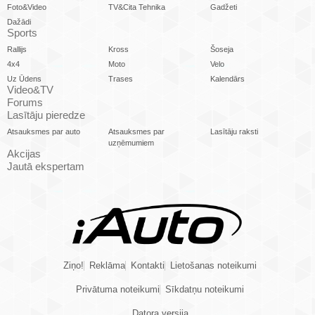
Foto&Video
TV&Cita Tehnika
Gadžeti
Dažādi
Sports
Rallijs
Kross
Šoseja
4x4
Moto
Velo
Uz Ūdens
Trases
Kalendārs
Video&TV
Forums
Lasītāju pieredze
Atsauksmes par auto
Atsauksmes par
Lasītāju raksti
uzņēmumiem
Akcijas
Jautā ekspertam
Ziņo!
Reklāma
Kontakti
Lietošanas noteikumi
Privātuma noteikumi
Sīkdatņu noteikumi
Datora versija