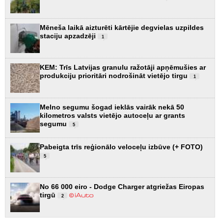
Mēneša laikā aizturēti kārtējie degvielas uzpildes
staciju apzadzēji
1
KEM: Trīs Latvijas granulu ražotāji apņēmušies ar
produkciju prioritāri nodrošināt vietējo tirgu
1
Melno segumu šogad ieklās vairāk nekā 50
kilometros valsts vietējo autoceļu ar grants
segumu
5
Pabeigta trīs reģionālo veloceļu izbūve (+ FOTO)
5
No 66 000 eiro - Dodge Charger atgriežas Eiropas
tirgū
2