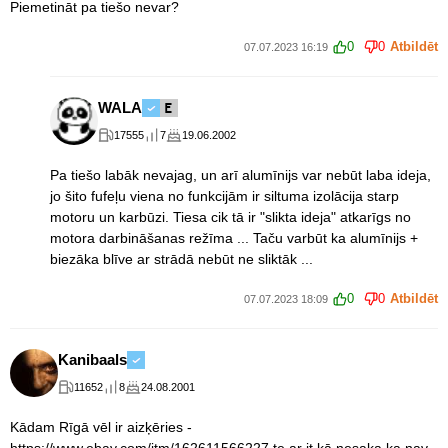
Piemetināt pa tiešo nevar?
0
0
Atbildēt
07.07.2023 16:19
WALA
17555
7
19.06.2002
Pa tiešo labāk nevajag, un arī alumīnijs var nebūt laba ideja,
jo šito fufeļu viena no funkcijām ir siltuma izolācija starp
motoru un karbūzi. Tiesa cik tā ir "slikta ideja" atkarīgs no
motora darbināšanas režīma ... Taču varbūt ka alumīnijs +
biezāka blīve ar strādā nebūt ne sliktāk ...
0
0
Atbildēt
07.07.2023 18:09
Kanibaals
11652
8
24.08.2001
Kādam Rīgā vēl ir aizķēries -