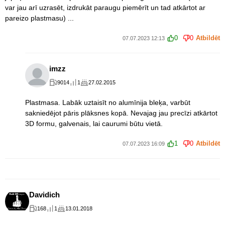
var jau arī uzrasēt, izdrukāt paraugu piemērīt un tad atkārtot ar
pareizo plastmasu) ...
0
0
Atbildēt
07.07.2023 12:13
imzz
9014
1
27.02.2015
Plastmasa. Labāk uztaisīt no alumīnija bleķa, varbūt
sakniedējot pāris plāksnes kopā. Nevajag jau precīzi atkārtot
3D formu, galvenais, lai caurumi būtu vietā.
1
0
Atbildēt
07.07.2023 16:09
Davidich
168
1
13.01.2018