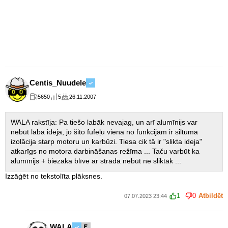
Centis_Nuudele
5650
5
26.11.2007
WALA rakstīja: Pa tiešo labāk nevajag, un arī alumīnijs var
nebūt laba ideja, jo šito fufeļu viena no funkcijām ir siltuma
izolācija starp motoru un karbūzi. Tiesa cik tā ir "slikta ideja"
atkarīgs no motora darbināšanas režīma ... Taču varbūt ka
alumīnijs + biezāka blīve ar strādā nebūt ne sliktāk ...
Izzāģēt no tekstolīta plāksnes.
1
0
Atbildēt
07.07.2023 23:44
WALA