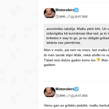
Motorolers
3695
7
19.07.2002
anonimikis rakstīja: Malku pērk lohi. Un vi
izdevīgāka kā kurināmais tikai tad, ja to 
briketes ir way to go, ja nu obligāti gr
iekārta nav piemērota.
Man ir mežs, pie tam ne mazs, bet malku 
tā man sanāk stipri lētāk, nekā atvilkt n
Tātad reizi dažos gados esmu lox
Man p
gadiem.
Motorolers
3695
7
19.07.2002
Vienu gan es gribētu piebilst, malku berku