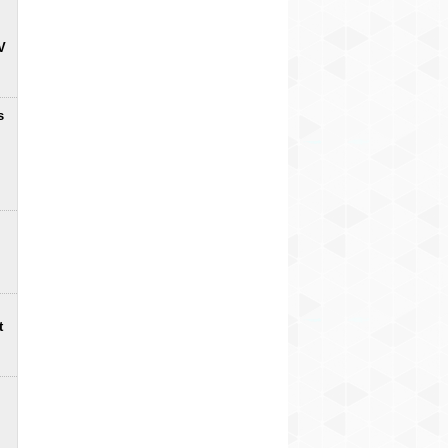
V
s
t