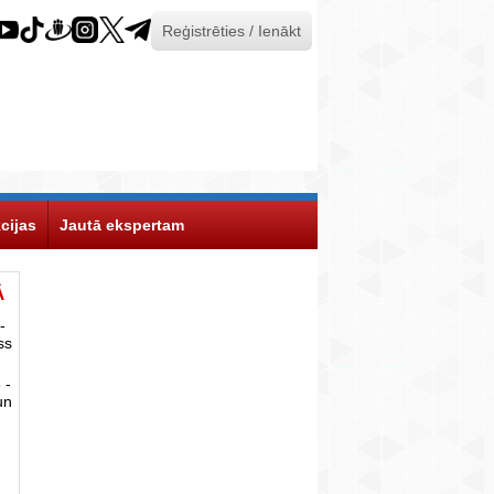
Reģistrēties / Ienākt
cijas
Jautā ekspertam
Ā
-
ss
 -
un