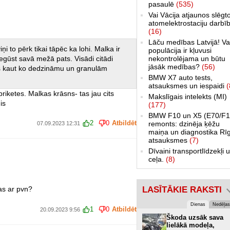
pasaulē
(535)
Vai Vācija atjaunos slēgt
atomelektrostaciju darbī
(16)
Lāču medības Latvijā! Va
ņi to pērk tikai tāpēc ka lohi. Malka ir
populācija ir kļuvusi
iegūst savā mežā pats. Visādi citādi
nekontrolējama un būtu
jāsāk medības?
(56)
ibas kaut ko dedzināmu un granulām
BMW X7 auto tests,
atsauksmes un iespaidi
(
riketes. Malkas krāsns- tas jau cits
Makslīgais intelekts (MI)
is
(177)
BMW F10 un X5 (E70/F1
2
0
Atbildēt
remonts: dzinēja ķēžu
07.09.2023 12:31
maiņa un diagnostika Rī
atsauksmes
(7)
Dīvaini transportlīdzekļi 
ceļa.
(8)
as ar pvn?
LASĪTĀKIE RAKSTI
Dienas
Nedēļas
1
0
Atbildēt
20.09.2023 9:56
Škoda uzsāk sava
lielākā modeļa,