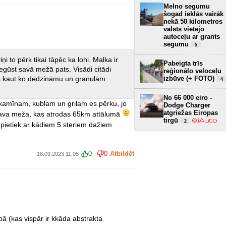
Melno segumu
šogad ieklās vairāk
nekā 50 kilometros
valsts vietējo
autoceļu ar grants
segumu
5
ņi to pērk tikai tāpēc ka lohi. Malka ir
Pabeigta trīs
iegūst savā mežā pats. Visādi citādi
reģionālo veloceļu
ibas kaut ko dedzināmu un granulām
izbūve (+ FOTO)
4
No 66 000 eiro -
kamīnam, kublam un grilam es pērku, jo
Dodge Charger
atgriežas Eiropas
o sava meža, kas atrodas 65km attālumā
tirgū
2
ietiek ar kādiem 5 steriem dažiem
0
0
Atbildēt
18.09.2023 11:05
bā (kas vispār ir kkāda abstrakta