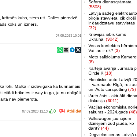
Šofera dienasgrāmata.
(5308)
Latvijā sadeg elektroauto
, krāmēs kubs, sters utt. Dalies pieredzē
biroja stāvvietā, cik droši 
ir daudzstāvu stāvvietās
āds koks un izmērs.
(32)
Krievijas iebrukums
07.09.2023 10:01
Ukrainā!
(9042)
Vecas konfektes bērniem
Vai tas ir ok?
(3)
Moto salidojums Ķemero
(8)
Kārtējā avārija Jūrmalā p
Circle K
(18)
Eksotiskie auto Latvijā 2
– varenauto Rīgā, reti au
c ka lohi. Malka ir izdevīgāka kā kurināmais
un iAuto carspotting
(79)
i citādi briketes ir way to go, ja nu obligāti
iAuto čats - aktuālā dien
ārta nav piemērota.
diskusija
(6011)
Vācijas ekonomiskā nori
0
4
Atbildēt
07.09.2023 12:13
sākums - 2024.gads
(48)
Volkswagen jaunajiem
dzinējiem zūd jauda, ko
darīt?
(44)
Degvielas cenas Latvijā 