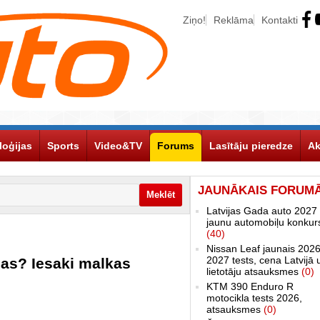
Ziņo!
Reklāma
Kontakti
loģijas
Sports
Video&TV
Forums
Lasītāju pieredze
Ak
JAUNĀKAIS FORUM
Latvijas Gada auto 2027 
jaunu automobiļu konkur
(40)
Nissan Leaf jaunais 2026
2027 tests, cena Latvijā 
nas? Iesaki malkas
lietotāju atsauksmes
(0)
KTM 390 Enduro R
motocikla tests 2026,
atsauksmes
(0)