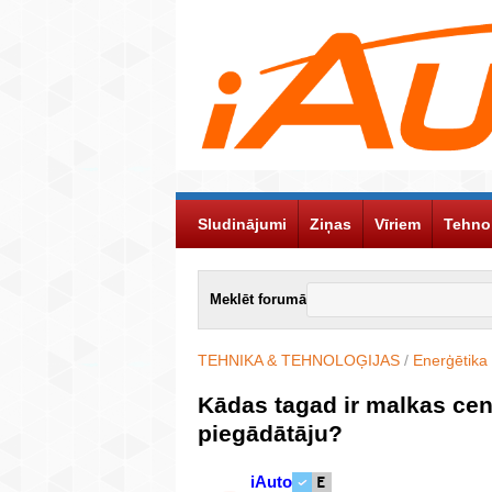
Sludinājumi
Ziņas
Vīriem
Tehno
Meklēt forumā
TEHNIKA & TEHNOLOĢIJAS
/
Enerģētika
Kādas tagad ir malkas ce
piegādātāju?
iAuto