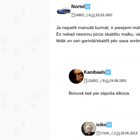
Nortel
4963
6
16.03.2007
Ja nepatīk manuāli kurināt, ir pieejami ma
Es nekad neesmu pircis skaldītu malku, vie
lētāk un vari garināt/skaldīt pēc sava sort
Kanibaals
11652
8
24.08.2001
Bonusā tiek pie sāpoša elkoņa.
iciks
7104
2
29.05.2013