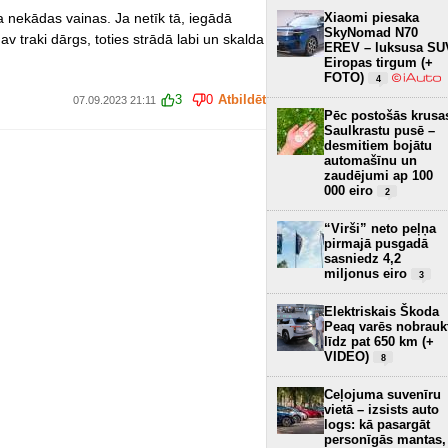
ja nekādas vainas. Ja netīk tā, iegādā
Xiaomi piesaka
SkyNomad N70
 traki dārgs, toties strādā labi un skalda
EREV – luksusa SU
Eiropas tirgum (+
FOTO)
4
3
0
Atbildēt
07.09.2023 21:11
Pēc postošās krusa
Saulkrastu pusē –
desmitiem bojātu
automašīnu un
zaudējumi ap 100
000 eiro
2
“Virši” neto peļņa
pirmajā pusgadā
sasniedz 4,2
miljonus eiro
3
Elektriskais Škoda
Peaq varēs nobrauk
līdz pat 650 km (+
VIDEO)
8
Ceļojuma suvenīru
vietā – izsists auto
logs: kā pasargāt
personīgās mantas,