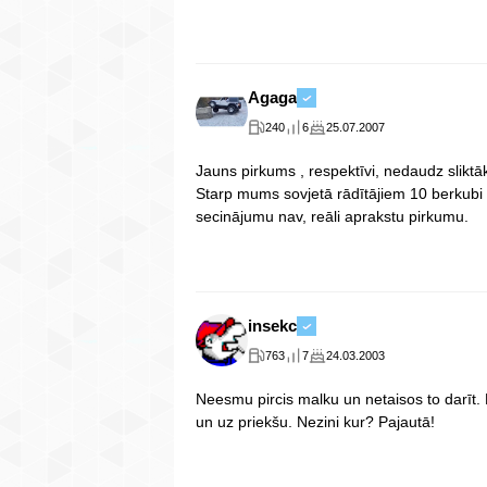
Agaga
240
6
25.07.2007
Jauns pirkums , respektīvi, nedaudz sliktā
Starp mums sovjetā rādītājiem 10 berkubi 
secinājumu nav, reāli aprakstu pirkumu.
insekc
763
7
24.03.2003
Neesmu pircis malku un netaisos to darīt
un uz priekšu. Nezini kur? Pajautā!