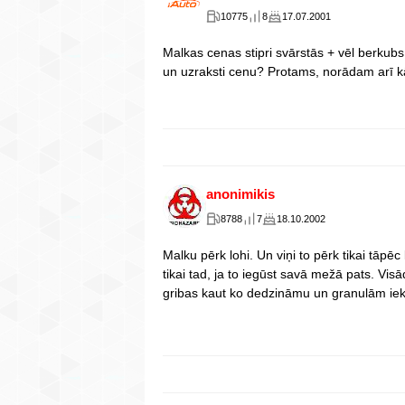
10775
8
17.07.2001
Malkas cenas stipri svārstās + vēl berkubs
un uzraksti cenu? Protams, norādam arī k
anonimikis
8788
7
18.10.2002
Malku pērk lohi. Un viņi to pērk tikai tāpē
tikai tad, ja to iegūst savā mežā pats. Visād
gribas kaut ko dedzināmu un granulām iek