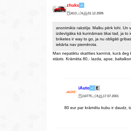
zhuks
613
6
01.12.2005
anonimikis rakstīja: Malku pērk lohi. Un vi
izdevīgāka kā kurināmais tikai tad, ja to 
briketes ir way to go, ja nu obligāti gr
iekārta nav piemērota.
Man nepatiktu skatīties kamīnā, kurā deg b
stāsts. Krāmēta 80,- lazda, apse, baltalksn
iAuto
10775
8
17.07.2001
80 eur par krāmētu kubu ir daudz, t