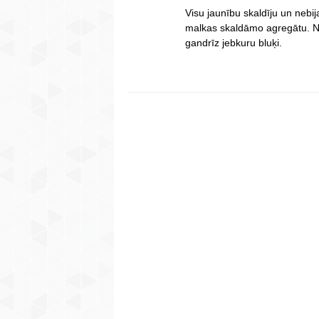
Visu jaunību skaldīju un nebi
malkas skaldāmo agregātu. Nav
gandrīz jebkuru bluķi.