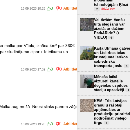
modernām
tehnoloģijām Ķīnai
3
0
Atbildēt
16.09.2023 10:25
2
Vai tiešām Vanšu
tilta slēgšanu var
aizstāt ar dažiem
Park&Ride? (+
VIDEO)
6
ka malka par Vītolu, iznāca 4m² par 360€.
Kārļa Ulmaņa gatve
par sludinājuma ciparu. Ieteikumu un
un Lielirbes ielas
krustojumā ierīkos
sabiedriskā
transporta joslu
5
0
0
Atbildēt
16.09.2023 17:52
Mēneša laikā
aizturēti kārtējie
degvielas uzpildes
staciju apzadzēji
1
KEM: Trīs Latvijas
granulu ražotāji
. Malka aug mežā. Neesi slinks paņem zāģi
apņēmušies ar
produkciju prioritār
nodrošināt vietējo
tirgu
1
0
1
Atbildēt
16.09.2023 19:26