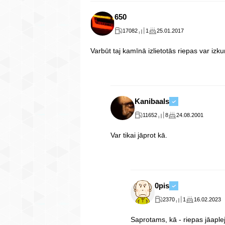
650
17082
1
25.01.2017
Varbūt taj kamīnā izlietotās riepas var izku
Kanibaals
11652
8
24.08.2001
Var tikai jāprot kā.
0pis
2370
1
16.02.2023
Saprotams, kā - riepas jāaplej