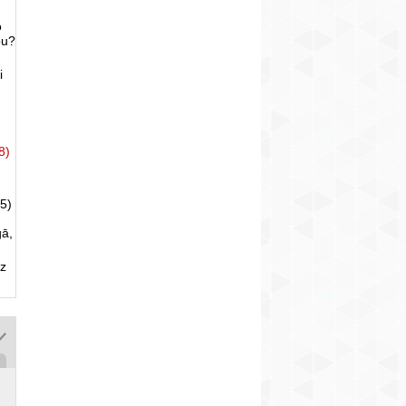
o
bu?
i
8)
5)
gā,
uz