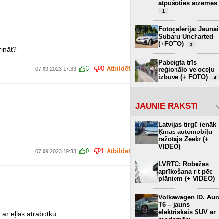
atpūšoties ārzemēs
1
Fotogalerija: Jaunai
Subaru Uncharted
(+FOTO)
3
rināt?
Pabeigta trīs
3
0
Atbildēt
07.09.2023 17:33
reģionālo veloceļu
izbūve (+ FOTO)
4
JAUNIE RAKSTI
Latvijas tirgū ienāk
Ķīnas automobiļu
ražotājs Zeekr (+
VIDEO)
0
1
Atbildēt
07.09.2023 19:33
LVRTC: Robežas
aprīkošana rit pēc
plāniem (+ VIDEO)
Volkswagen ID. Aur
T6 – jauns
elektriskais SUV ar
 ar eļļas atrabotku.