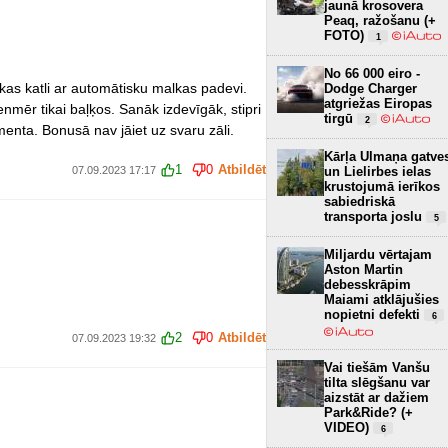
jaunā krosovera
Peaq, ražošanu (+
FOTO)
1
No 66 000 eiro -
lkas katli ar automātisku malkas padevi.
Dodge Charger
atgriežas Eiropas
nmēr tikai baļķos. Sanāk izdevīgāk, stipri
tirgū
2
imenta. Bonusā nav jāiet uz svaru zāli.
Kārļa Ulmaņa gatve
1
0
Atbildēt
07.09.2023 17:17
un Lielirbes ielas
krustojumā ierīkos
sabiedriskā
transporta joslu
5
Miljardu vērtajam
Aston Martin
debesskrāpim
Maiami atklājušies
nopietni defekti
6
2
0
Atbildēt
07.09.2023 19:32
Vai tiešām Vanšu
tilta slēgšanu var
aizstāt ar dažiem
Park&Ride? (+
VIDEO)
6