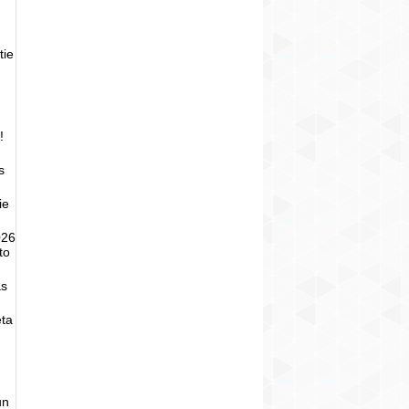
tie
!
s
ie
026
to
as
eta
un