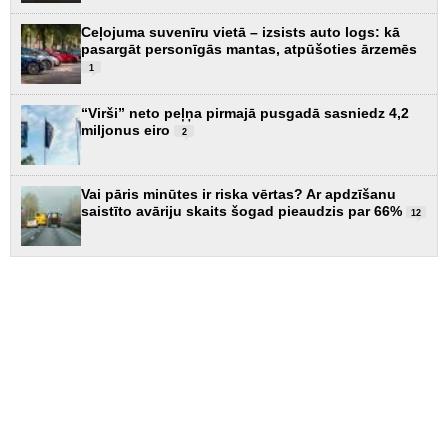
Ceļojuma suvenīru vietā – izsists auto logs: kā
pasargāt personīgās mantas, atpūšoties ārzemēs
1
“Virši” neto peļņa pirmajā pusgadā sasniedz 4,2
miljonus eiro
2
Vai pāris minūtes ir riska vērtas? Ar apdzīšanu
saistīto avāriju skaits šogad pieaudzis par 66%
12