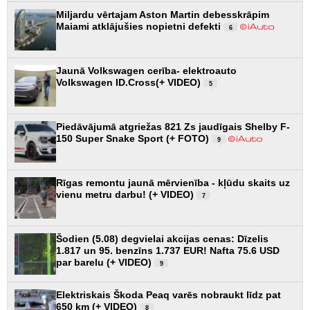
Miljardu vērtajam Aston Martin debesskrāpim
Maiami atklājušies nopietni defekti
6
Jaunā Volkswagen cerība- elektroauto
Volkswagen ID.Cross(+ VIDEO)
5
Piedāvājumā atgriežas 821 Zs jaudīgais Shelby F-
150 Super Snake Sport (+ FOTO)
9
Rīgas remontu jaunā mērvienība - kļūdu skaits uz
vienu metru darbu! (+ VIDEO)
7
Šodien (5.08) degvielai akcijas cenas: Dīzelis
1.817 un 95. benzīns 1.737 EUR! Nafta 75.6 USD
par barelu (+ VIDEO)
9
Elektriskais Škoda Peaq varēs nobraukt līdz pat
650 km (+ VIDEO)
8