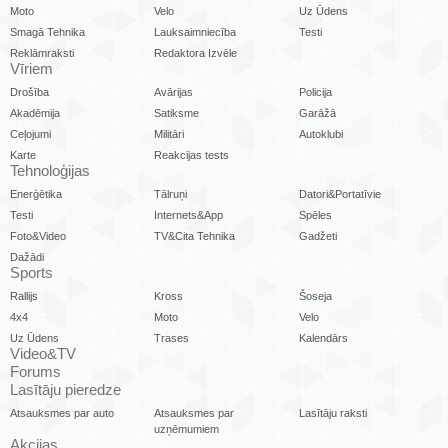
Moto
Velo
Uz Ūdens
Smagā Tehnika
Lauksaimniecība
Testi
Reklāmraksti
Redaktora Izvēle
Vīriem
Drošība
Avārijas
Policija
Akadēmija
Satiksme
Garāžā
Ceļojumi
Militāri
Autoklubi
Karte
Reakcijas tests
Tehnoloģijas
Enerģētika
Tālruņi
Datori&Portatīvie
Testi
Internets&App
Spēles
Foto&Video
TV&Cita Tehnika
Gadžeti
Dažādi
Sports
Rallijs
Kross
Šoseja
4x4
Moto
Velo
Uz Ūdens
Trases
Kalendārs
Video&TV
Forums
Lasītāju pieredze
Atsauksmes par auto
Atsauksmes par
Lasītāju raksti
uzņēmumiem
Akcijas