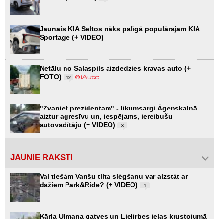
Jaunais KIA Seltos nāks palīgā populārajam KIA
Sportage (+ VIDEO)
Netālu no Salaspils aizdedzies kravas auto (+
FOTO)
12
"Zvaniet prezidentam" - likumsargi Āgenskalnā
aiztur agresīvu un, iespējams, iereibušu
autovadītāju (+ VIDEO)
3
JAUNIE RAKSTI
Vai tiešām Vanšu tilta slēgšanu var aizstāt ar
dažiem Park&Ride? (+ VIDEO)
1
Kārļa Ulmaņa gatves un Lielirbes ielas krustojumā