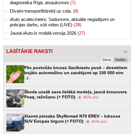
diagnostika Rīgā, atsauksmes
(7)
Dīvaini transportlīdzekļi uz ceļa.
(8)
iAuto aculiecinieks: Sadursme, aktuālie negadījumi un
policijas darbs, sūti video (LIVE)
(28)
Jaunā iAuto.lv mobilā versija 2026
(27)
LASĪTĀKIE RAKSTI
Dienas
Nedēļas
Pēc postošās krusas Saulkrastu pusē – desmitiem
bojātu automašīnu un zaudējumi ap 100 000 eiro
2
Škoda uzsāk sava lielākā modeļa, jaunā krosovera
Peaq, ražošanu (+ FOTO)
1
Xiaomi piesaka SkyNomad N70 EREV – luksusa
SUV Eiropas tirgum (+ FOTO)
4