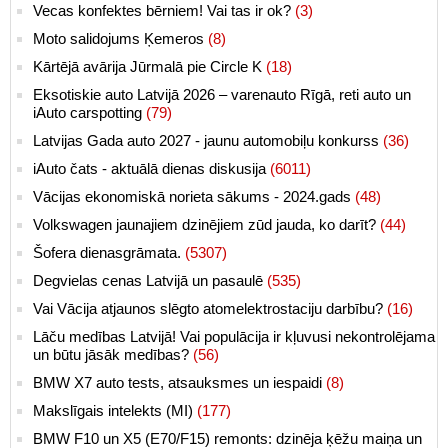
Vecas konfektes bērniem! Vai tas ir ok?
(3)
Moto salidojums Ķemeros
(8)
Kārtējā avārija Jūrmalā pie Circle K
(18)
Eksotiskie auto Latvijā 2026 – varenauto Rīgā, reti auto un
iAuto carspotting
(79)
Latvijas Gada auto 2027 - jaunu automobiļu konkurss
(36)
iAuto čats - aktuālā dienas diskusija
(6011)
Vācijas ekonomiskā norieta sākums - 2024.gads
(48)
Volkswagen jaunajiem dzinējiem zūd jauda, ko darīt?
(44)
Šofera dienasgrāmata.
(5307)
Degvielas cenas Latvijā un pasaulē
(535)
Vai Vācija atjaunos slēgto atomelektrostaciju darbību?
(16)
Lāču medības Latvijā! Vai populācija ir kļuvusi nekontrolējama
un būtu jāsāk medības?
(56)
BMW X7 auto tests, atsauksmes un iespaidi
(8)
Makslīgais intelekts (MI)
(177)
BMW F10 un X5 (E70/F15) remonts: dzinēja ķēžu maiņa un