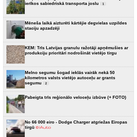
ierīkos sabiedriskā transporta joslu
1
Mēneša laikā aizturēti kārtējie degvielas uzpildes
staciju apzadzēji
KEM: Trīs Latvijas granulu ražotāji apņēmušies ar
produkciju prioritāri nodrošināt vietējo tirgu
Melno segumu šogad ieklās vairāk nekā 50
kilometros valsts vietējo autoceļu ar grants
segumu
2
Pabeigta trīs reģionālo veloceļu izbūve (+ FOTO)
No 66 000 eiro - Dodge Charger atgriežas Eiropas
tirgū