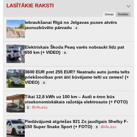
LASĪTĀKIE RAKSTI
Dienas
Nedēļas
Iebraukšanai Rīgā no Jelgavas puses atvērs
jaunuzbūvēto pārvadu
4
Elektriskais Škoda Peaq varēs nobraukt līdz pat
650 km (+ VIDEO)
8
3600 EUR pret 255 EUR? Neatradu auto jumta telts
priekšrocības pret ātri būvējamo telti uz zemes! (+
VIDEO)
4
Tikai 12,8 kWh uz 100 km – Audi e-tron būs
visekonomiskākais ražotāja elektroauto (+ FOTO)
2
Piedāvājumā atgriežas 821 Zs jaudīgais Shelby F-
150 Super Snake Sport (+ FOTO)
9