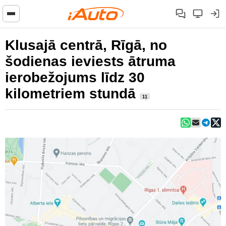
Klusajā centrā, Rīgā, no
šodienas ieviests ātruma
ierobežojums līdz 30
kilometriem stundā
11