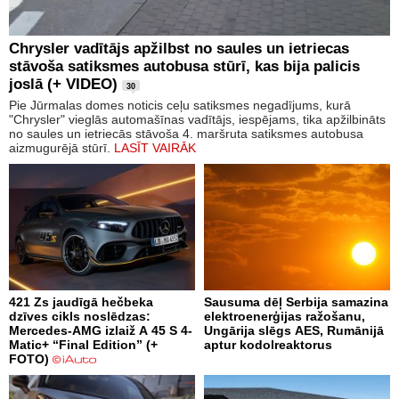
Chrysler vadītājs apžilbst no saules un ietriecas
stāvoša satiksmes autobusa stūrī, kas bija palicis
joslā (+ VIDEO)
30
Pie Jūrmalas domes noticis ceļu satiksmes negadījums, kurā
"Chrysler" vieglās automašīnas vadītājs, iespējams, tika apžilbināts
no saules un ietriecās stāvoša 4. maršruta satiksmes autobusa
aizmugurējā stūrī.
LASĪT VAIRĀK
421 Zs jaudīgā hečbeka
Sausuma dēļ Serbija samazina
dzīves cikls noslēdzas:
elektroenerģijas ražošanu,
Mercedes-AMG izlaiž A 45 S 4-
Ungārija slēgs AES, Rumānijā
Matic+ “Final Edition” (+
aptur kodolreaktorus
FOTO)