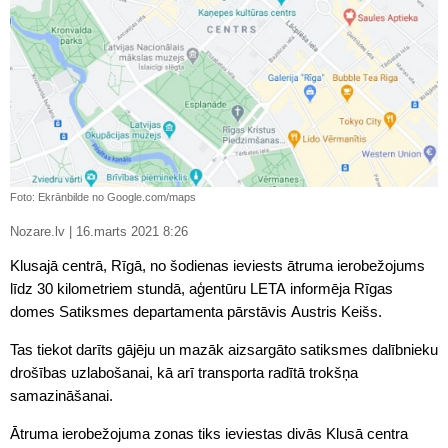
Foto: Ekrānbilde no Google.com/maps
Nozare.lv | 16.marts 2021 8:26
Klusajā centrā, Rīgā, no šodienas ieviests ātruma ierobežojums
līdz 30 kilometriem stundā, aģentūru LETA informēja Rīgas
domes Satiksmes departamenta pārstāvis Austris Keišs.
Tas tiekot darīts gājēju un mazāk aizsargāto satiksmes dalībnieku
drošības uzlabošanai, kā arī transporta radītā trokšņa
samazināšanai.
Ātruma ierobežojuma zonas tiks ieviestas divās Klusā centra