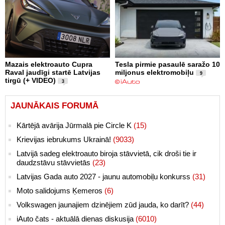
Mazais elektroauto Cupra
Tesla pirmie pasaulē saražo 10
Raval jaudīgi startē Latvijas
miljonus elektromobiļu
9
tirgū (+ VIDEO)
3
JAUNĀKAIS FORUMĀ
Kārtējā avārija Jūrmalā pie Circle K
(15)
Krievijas iebrukums Ukrainā!
(9033)
Latvijā sadeg elektroauto biroja stāvvietā, cik droši tie ir
daudzstāvu stāvvietās
(23)
Latvijas Gada auto 2027 - jaunu automobiļu konkurss
(31)
Moto salidojums Ķemeros
(6)
Volkswagen jaunajiem dzinējiem zūd jauda, ko darīt?
(44)
iAuto čats - aktuālā dienas diskusija
(6010)