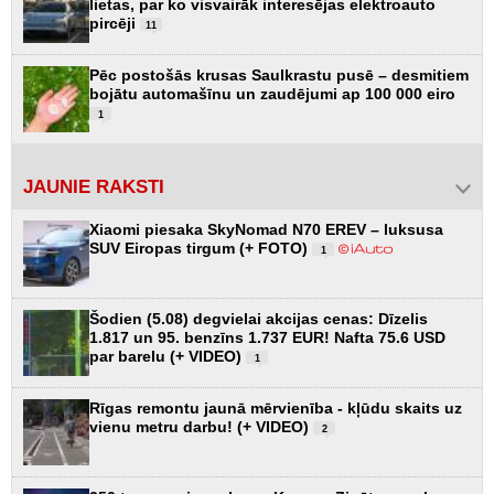
lietas, par ko visvairāk interesējas elektroauto
pircēji
11
Pēc postošās krusas Saulkrastu pusē – desmitiem
bojātu automašīnu un zaudējumi ap 100 000 eiro
1
JAUNIE RAKSTI
Xiaomi piesaka SkyNomad N70 EREV – luksusa
SUV Eiropas tirgum (+ FOTO)
1
Šodien (5.08) degvielai akcijas cenas: Dīzelis
1.817 un 95. benzīns 1.737 EUR! Nafta 75.6 USD
par barelu (+ VIDEO)
1
Rīgas remontu jaunā mērvienība - kļūdu skaits uz
vienu metru darbu! (+ VIDEO)
2