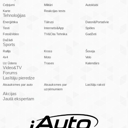
Ceļojumi
Militāri
Autoklubi
Karte
Reakcijas tests
Tehnoloģijas
Enerģētika
Tālruņi
Datori&Portatīvie
Testi
Internets&App
Spēles
Foto&Video
TV&Cita Tehnika
Gadžeti
Dažādi
Sports
Rallijs
Kross
Šoseja
4x4
Moto
Velo
Uz Ūdens
Trases
Kalendārs
Video&TV
Forums
Lasītāju pieredze
Atsauksmes par auto
Atsauksmes par
Lasītāju raksti
uzņēmumiem
Akcijas
Jautā ekspertam