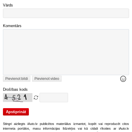
Vārds
Komentārs
Pievienot bildi
Pievienot video
Drošības kods
Stingri aizliegts iAuto.lv publicētos materiālus izmantot, kopēt vai reproducēt citos
interneta portālos, masu informācijas līdzekļos vai kā citādi rīkoties ar iAuto.lv