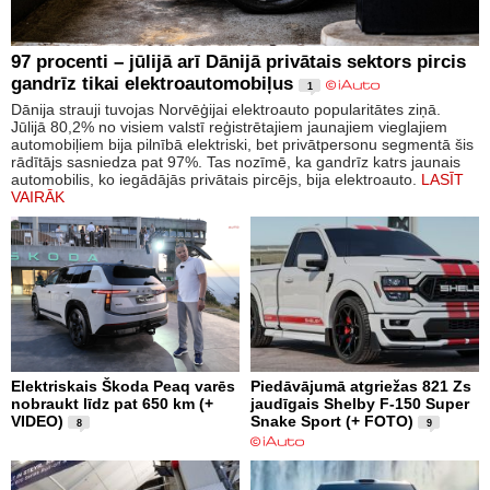
97 procenti – jūlijā arī Dānijā privātais sektors pircis
gandrīz tikai elektroautomobiļus
1
Dānija strauji tuvojas Norvēģijai elektroauto popularitātes ziņā.
Jūlijā 80,2% no visiem valstī reģistrētajiem jaunajiem vieglajiem
automobiļiem bija pilnībā elektriski, bet privātpersonu segmentā šis
rādītājs sasniedza pat 97%. Tas nozīmē, ka gandrīz katrs jaunais
automobilis, ko iegādājās privātais pircējs, bija elektroauto.
LASĪT
VAIRĀK
Elektriskais Škoda Peaq varēs
Piedāvājumā atgriežas 821 Zs
nobraukt līdz pat 650 km (+
jaudīgais Shelby F-150 Super
VIDEO)
Snake Sport (+ FOTO)
8
9