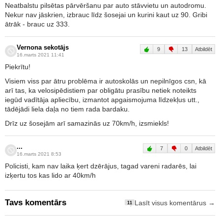
Neatbalstu pilsētas pārvēršanu par auto stāvvietu un autodromu.
Nekur nav jāskrien, izbrauc līdz šosejai un kurini kaut uz 90. Gribi
ātrāk - brauc uz 333.
Vernona sekotājs
9
13
Atbildēt
16.marts 2021 11:41
Piekrītu!
Visiem viss par ātru problēma ir autoskolās un nepilnīgos csn, kā
arī tas, ka velosipēdistiem par obligātu prasību netiek noteikts
iegūd vadītāja apliecību, izmantot apgaismojuma līdzekļus utt.,
tādējādi liela daļa no tiem rada bardaku.
Drīz uz šosejām arī samazinās uz 70km/h, izsmiekls!
...
7
0
Atbildēt
16.marts 2021 8:53
Policisti, kam nav laika ķert dzērājus, tagad vareni radarēs, lai
izķertu tos kas lido ar 40km/h
Tavs komentārs
Lasīt visus komentārus →
11