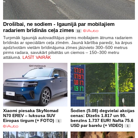
Drošībai, ne sodiem - Igaunijā par mobilajiem
radariem brīdinās ceļa zimes
11
Turpmāk Igaunijā autovadītājus pirms mobilajiem ātruma radariem
brīdinās ar speciālām ceļa zīmēm. Jaunā kārtība paredz, ka ārpus
apdzīvotām vietām brīdinājuma zīmes jāizvieto 300–500 metrus
pirms radara, savukārt pilsētās un ciemos – 150–300 metru
attālumā.
LASĪT VAIRĀK
Xiaomi piesaka SkyNomad
Šodien (5.08) degvielai akcijas
N70 EREV – luksusa SUV
cenas: Dīzelis 1.817 un 95.
Eiropas tirgum (+ FOTO)
benzīns 1.737 EUR! Nafta 75.6
1
USD par barelu (+ VIDEO)
1