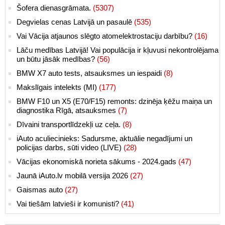
Šofera dienasgrāmata.
(5307)
Degvielas cenas Latvijā un pasaulē
(535)
Vai Vācija atjaunos slēgto atomelektrostaciju darbību?
(16)
Lāču medības Latvijā! Vai populācija ir kļuvusi nekontrolējama
un būtu jāsāk medības?
(56)
BMW X7 auto tests, atsauksmes un iespaidi
(8)
Makslīgais intelekts (MI)
(177)
BMW F10 un X5 (E70/F15) remonts: dzinēja ķēžu maiņa un
diagnostika Rīgā, atsauksmes
(7)
Dīvaini transportlīdzekļi uz ceļa.
(8)
iAuto aculiecinieks: Sadursme, aktuālie negadījumi un
policijas darbs, sūti video (LIVE)
(28)
Vācijas ekonomiskā norieta sākums - 2024.gads
(47)
Jaunā iAuto.lv mobilā versija 2026
(27)
Gaismas auto
(27)
Vai tiešām latvieši ir komunisti?
(41)