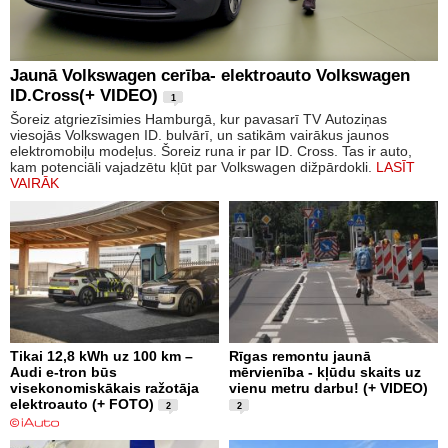
Jaunā Volkswagen cerība- elektroauto Volkswagen
ID.Cross(+ VIDEO)
1
Šoreiz atgriezīsimies Hamburgā, kur pavasarī TV Autoziņas
viesojās Volkswagen ID. bulvārī, un satikām vairākus jaunos
elektromobiļu modeļus. Šoreiz runa ir par ID. Cross. Tas ir auto,
kam potenciāli vajadzētu kļūt par Volkswagen dižpārdokli.
LASĪT
VAIRĀK
Tikai 12,8 kWh uz 100 km –
Rīgas remontu jaunā
Audi e-tron būs
mērvienība - kļūdu skaits uz
visekonomiskākais ražotāja
vienu metru darbu! (+ VIDEO)
elektroauto (+ FOTO)
2
2