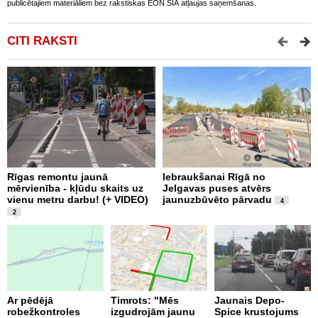
publicētajiem materiāliem bez rakstiskas EON SIA atļaujas saņemšanas.
CITI RAKSTI
Rīgas remontu jaunā
Iebraukšanai Rīgā no
T
mērvienība - kļūdu skaits uz
Jelgavas puses atvērs
m
vienu metru darbu! (+ VIDEO)
jaunuzbūvēto pārvadu
a
4
V
2
Ar pēdējā
Timrots: "Mēs
Jaunais Depo-
robežkontroles
izgudrojām jaunu
Spice krustojums