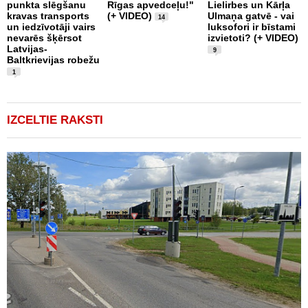
punkta slēgšanu
Rīgas apvedceļu!"
Lielirbes un Kārļa
B
kravas transports
(+ VIDEO)
Ulmaņa gatvē - vai
k
14
un iedzīvotāji vairs
luksofori ir bīstami
U
nevarēs šķērsot
izvietoti? (+ VIDEO)
i
Latvijas-
R
9
Baltkrievijas robežu
a
1
IZCELTIE RAKSTI