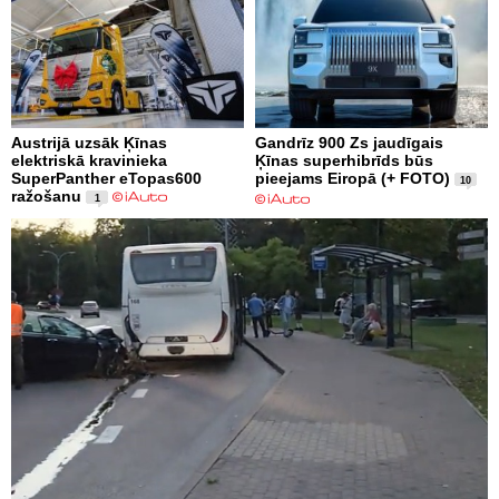
Austrijā uzsāk Ķīnas
Gandrīz 900 Zs jaudīgais
elektriskā kravinieka
Ķīnas superhibrīds būs
SuperPanther eTopas600
pieejams Eiropā (+ FOTO)
10
ražošanu
1