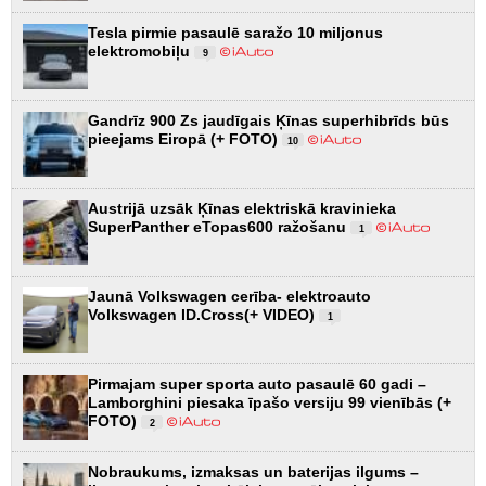
Tesla pirmie pasaulē saražo 10 miljonus
elektromobiļu
9
Gandrīz 900 Zs jaudīgais Ķīnas superhibrīds būs
pieejams Eiropā (+ FOTO)
10
Austrijā uzsāk Ķīnas elektriskā kravinieka
SuperPanther eTopas600 ražošanu
1
Jaunā Volkswagen cerība- elektroauto
Volkswagen ID.Cross(+ VIDEO)
1
Pirmajam super sporta auto pasaulē 60 gadi –
Lamborghini piesaka īpašo versiju 99 vienībās (+
FOTO)
2
Nobraukums, izmaksas un baterijas ilgums –