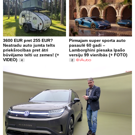
3600 EUR pret 255 EUR?
Pirmajam super sporta auto
Neatradu auto jumta telts
pasaulē 60 gadi –
priekšrocības pret ātri
Lamborghini piesaka īpašo
būvējamo telti uz zemes! (+
versiju 99 vienībās (+ FOTO)
VIDEO)
4
2