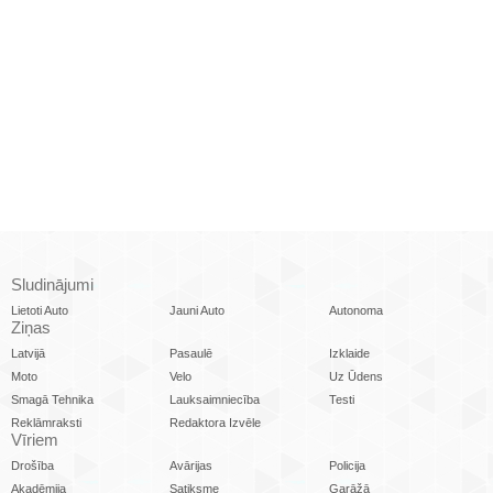
Sludinājumi
Lietoti Auto
Jauni Auto
Autonoma
Ziņas
Latvijā
Pasaulē
Izklaide
Moto
Velo
Uz Ūdens
Smagā Tehnika
Lauksaimniecība
Testi
Reklāmraksti
Redaktora Izvēle
Vīriem
Drošība
Avārijas
Policija
Akadēmija
Satiksme
Garāžā