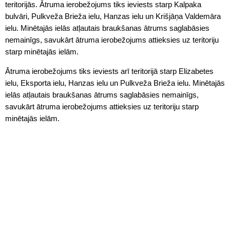
teritorijās. Ātruma ierobežojums tiks ieviests starp Kalpaka
bulvāri, Pulkveža Brieža ielu, Hanzas ielu un Krišjāņa Valdemāra
ielu. Minētajās ielās atļautais braukšanas ātrums saglabāsies
nemainīgs, savukārt ātruma ierobežojums attieksies uz teritoriju
starp minētajās ielām.
Ātruma ierobežojums tiks ieviests arī teritorijā starp Elizabetes
ielu, Eksporta ielu, Hanzas ielu un Pulkveža Brieža ielu. Minētajās
ielās atļautais braukšanas ātrums saglabāsies nemainīgs,
savukārt ātruma ierobežojums attieksies uz teritoriju starp
minētajās ielām.