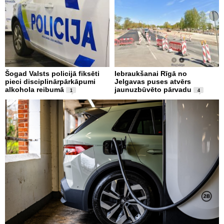
Šogad Valsts policijā fiksēti
Iebraukšanai Rīgā no
pieci disciplinārpārkāpumi
Jelgavas puses atvērs
alkohola reibumā
jaunuzbūvēto pārvadu
1
4