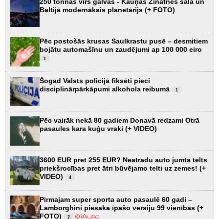
250 tonnas virs galvas - Kauņas Zinātnes sala un
Baltijā modernākais planetārijs (+ FOTO)
Pēc postošās krusas Saulkrastu pusē – desmitiem
bojātu automašīnu un zaudējumi ap 100 000 eiro
1
Šogad Valsts policijā fiksēti pieci
disciplinārpārkāpumi alkohola reibumā
1
Pēc vairāk nekā 80 gadiem Donavā redzami Otrā
pasaules kara kuģu vraki (+ VIDEO)
3600 EUR pret 255 EUR? Neatradu auto jumta telts
priekšrocības pret ātri būvējamo telti uz zemes! (+
VIDEO)
4
Pirmajam super sporta auto pasaulē 60 gadi –
Lamborghini piesaka īpašo versiju 99 vienībās (+
FOTO)
2