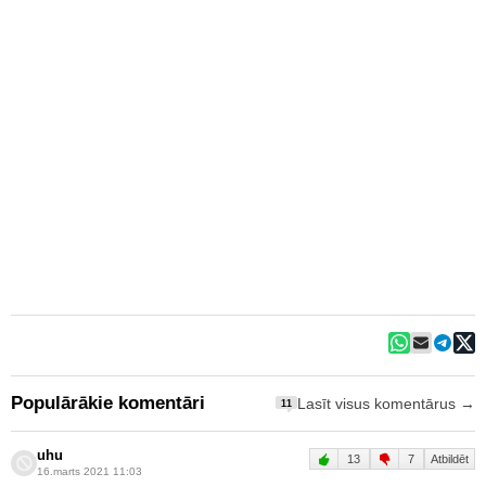
Populārākie komentāri
Lasīt visus komentārus →
11
uhu
13
7
Atbildēt
16.marts 2021 11:03