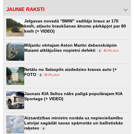
JAUNIE RAKSTI
Jelgavas novadā “BMW” vadītājs brauc ar 170
km/h, atļauto braukšanas ātrumu pārkāpjot par 80
km/h (+ VIDEO)
Miljardu vērtajam Aston Martin debesskrāpim
Maiami atklājušies nopietni defekti
1
Netālu no Salaspils aizdedzies kravas auto (+
FOTO
2
Jaunais KIA Seltos nāks palīgā populārajam KIA
Sportage (+ VIDEO)
Aizsardzības ministrs norāda uz nepieciešamību
Latvijai sagādāt savas spārnotās un ballistiskās
raķetes
4