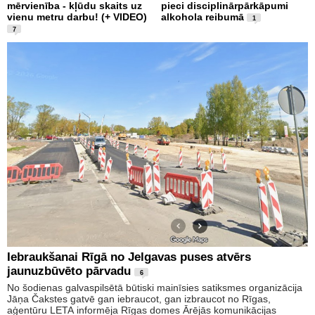
mērvienība - kļūdu skaits uz
pieci disciplinārpārkāpumi
vienu metru darbu! (+ VIDEO)
alkohola reibumā
1
7
Iebraukšanai Rīgā no Jelgavas puses atvērs
jaunuzbūvēto pārvadu
6
No šodienas galvaspilsētā būtiski mainīsies satiksmes organizācija
Jāņa Čakstes gatvē gan iebraucot, gan izbraucot no Rīgas,
aģentūru LETA informēja Rīgas domes Ārējās komunikācijas