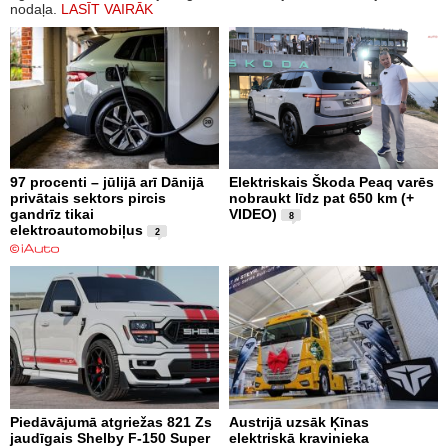
nodaļa.
LASĪT VAIRĀK
97 procenti – jūlijā arī Dānijā
Elektriskais Škoda Peaq varēs
privātais sektors pircis
nobraukt līdz pat 650 km (+
gandrīz tikai
VIDEO)
8
elektroautomobiļus
2
Piedāvājumā atgriežas 821 Zs
Austrijā uzsāk Ķīnas
jaudīgais Shelby F-150 Super
elektriskā kravinieka