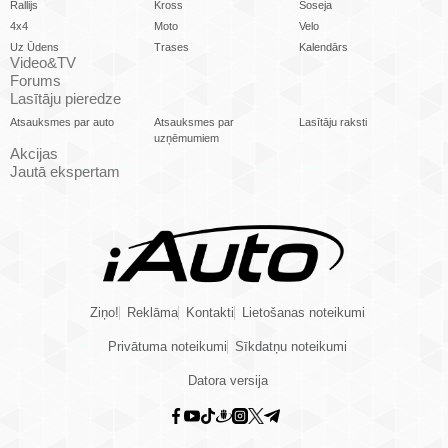
Rallijs
Kross
Šoseja
4x4
Moto
Velo
Uz Ūdens
Trases
Kalendārs
Video&TV
Forums
Lasītāju pieredze
Atsauksmes par auto
Atsauksmes par
Lasītāju raksti
uzņēmumiem
Akcijas
Jautā ekspertam
Ziņo!
Reklāma
Kontakti
Lietošanas noteikumi
Privātuma noteikumi
Sīkdatņu noteikumi
Datora versija