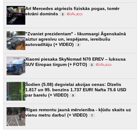
Arī Mercedes atgriezīs fiziskās pogas, tomēr
ekrāni dominēs
3
"Zvaniet prezidentam" - likumsargi Āgenskalnā
aiztur agresīvu un, iespējams, iereibušu
autovadītāju (+ VIDEO)
3
Xiaomi piesaka SkyNomad N70 EREV – luksusa
SUV Eiropas tirgum (+ FOTO)
3
Šodien (5.08) degvielai akcijas cenas: Dīzelis
1.817 un 95. benzīns 1.737 EUR! Nafta 75.6 USD
par barelu (+ VIDEO)
9
Rīgas remontu jaunā mērvienība - kļūdu skaits uz
vienu metru darbu! (+ VIDEO)
7