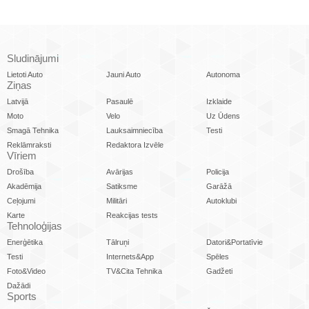
Sludinājumi
Lietoti Auto
Jauni Auto
Autonoma
Ziņas
Latvijā
Pasaulē
Izklaide
Moto
Velo
Uz Ūdens
Smagā Tehnika
Lauksaimniecība
Testi
Reklāmraksti
Redaktora Izvēle
Vīriem
Drošība
Avārijas
Policija
Akadēmija
Satiksme
Garāžā
Ceļojumi
Militāri
Autoklubi
Karte
Reakcijas tests
Tehnoloģijas
Enerģētika
Tālruņi
Datori&Portatīvie
Testi
Internets&App
Spēles
Foto&Video
TV&Cita Tehnika
Gadžeti
Dažādi
Sports