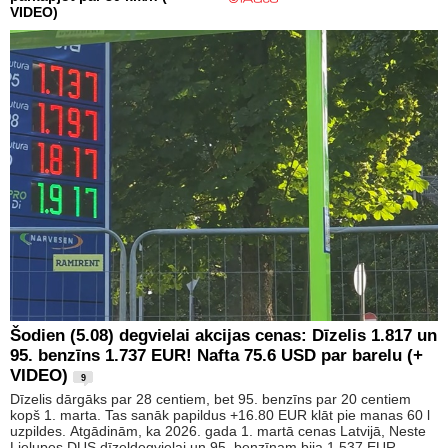
VIDEO)
Šodien (5.08) degvielai akcijas cenas: Dīzelis 1.817 un
95. benzīns 1.737 EUR! Nafta 75.6 USD par barelu (+
VIDEO)
9
Dīzelis dārgāks par 28 centiem, bet 95. benzīns par 20 centiem
kopš 1. marta. Tas sanāk papildus +16.80 EUR klāt pie manas 60 l
uzpildes. Atgādinām, ka 2026. gada 1. martā cenas Latvijā, Neste
Lielupes DUS dīzeļdegvielai un 95. benzīnam bija 1.537 EUR.