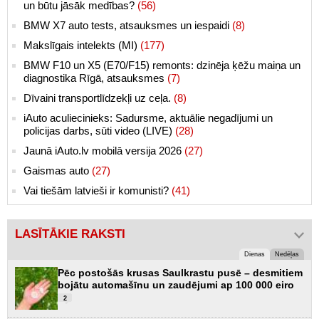
un būtu jāsāk medības?
(56)
BMW X7 auto tests, atsauksmes un iespaidi
(8)
Makslīgais intelekts (MI)
(177)
BMW F10 un X5 (E70/F15) remonts: dzinēja ķēžu maiņa un
diagnostika Rīgā, atsauksmes
(7)
Dīvaini transportlīdzekļi uz ceļa.
(8)
iAuto aculiecinieks: Sadursme, aktuālie negadījumi un
policijas darbs, sūti video (LIVE)
(28)
Jaunā iAuto.lv mobilā versija 2026
(27)
Gaismas auto
(27)
Vai tiešām latvieši ir komunisti?
(41)
LASĪTĀKIE RAKSTI
Dienas
Nedēļas
Pēc postošās krusas Saulkrastu pusē – desmitiem
bojātu automašīnu un zaudējumi ap 100 000 eiro
2