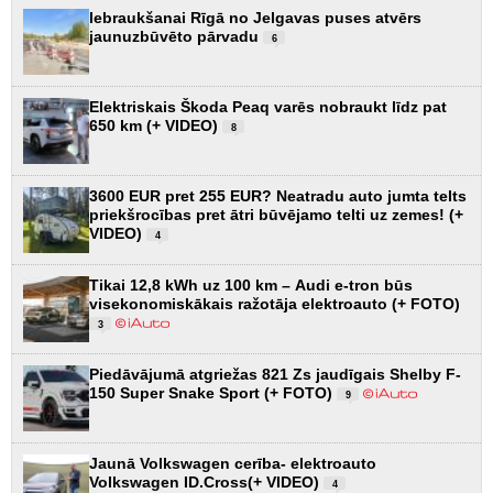
Iebraukšanai Rīgā no Jelgavas puses atvērs
jaunuzbūvēto pārvadu
6
Elektriskais Škoda Peaq varēs nobraukt līdz pat
650 km (+ VIDEO)
8
3600 EUR pret 255 EUR? Neatradu auto jumta telts
priekšrocības pret ātri būvējamo telti uz zemes! (+
VIDEO)
4
Tikai 12,8 kWh uz 100 km – Audi e-tron būs
visekonomiskākais ražotāja elektroauto (+ FOTO)
3
Piedāvājumā atgriežas 821 Zs jaudīgais Shelby F-
150 Super Snake Sport (+ FOTO)
9
Jaunā Volkswagen cerība- elektroauto
Volkswagen ID.Cross(+ VIDEO)
4