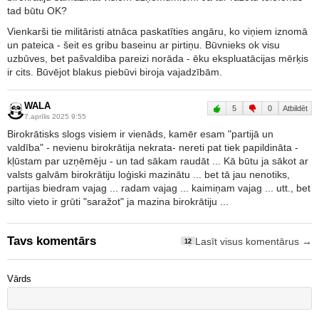
tad būtu OK?
Vienkarši tie militāristi atnāca paskatīties angāru, ko viņiem iznomā
un pateica - šeit es gribu baseinu ar pirtiņu. Būvnieks ok visu
uzbūves, bet pašvaldiba pareizi norāda - ēku ekspluatācijas mērķis
ir cits. Būvējot blakus piebūvi biroja vajadzībām.
WALA
5
0
Atbildēt
7.aprīlis 2025 9:55
Birokrātisks slogs visiem ir vienāds, kamēr esam "partijā un
valdība" - nevienu birokrātija nekrata- nereti pat tiek papildināta -
kļūstam par uzņēmēju - un tad sākam raudāt ... Kā būtu ja sākot ar
valsts galvām birokrātiju loģiski mazinātu ... bet tā jau nenotiks,
partijas biedram vajag ... radam vajag ... kaimiņam vajag ... utt., bet
silto vieto ir grūti "saražot" ja mazina birokrātiju ...
Tavs komentārs
Lasīt visus komentārus →
12
Vārds