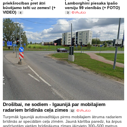
priekšrocības pret ātri
Lamborghini piesaka īpašo
būvējamo telti uz zemes! (+
versiju 99 vienībās (+ FOTO)
VIDEO)
4
3
Drošībai, ne sodiem - Igaunijā par mobilajiem
radariem brīdinās ceļa zimes
12
Turpmāk Igaunijā autovadītājus pirms mobilajiem ātruma radariem
brīdinās ar speciālām ceļa zīmēm. Jaunā kārtība paredz, ka ārpus
apdzīvotām vietām brīdinājuma zīmes jāizvieto 300–500 metrus