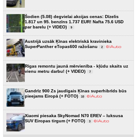
Šodien (5.08) degvielai akcijas cenas: Dīzelis
1.817 un 95. benzīns 1.737 EUR! Nafta 75.6 USD
par barelu (+ VIDEO)
9
Austrijā uzsāk Ķīnas elektriskā kravinieka
SuperPanther eTopas600 ražošanu
2
Rīgas remontu jaunā mērvienība - kļūdu skaits uz
vienu metru darbu! (+ VIDEO)
7
Gandrīz 900 Zs jaudīgais Ķīnas superhibrīds būs
pieejams Eiropā (+ FOTO)
10
Xiaomi piesaka SkyNomad N70 EREV – luksusa
SUV Eiropas tirgum (+ FOTO)
3