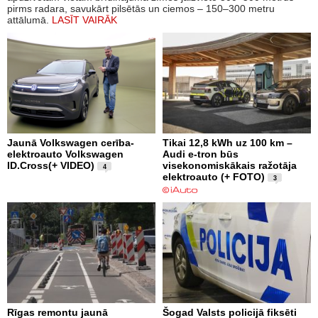
pirms radara, savukārt pilsētās un ciemos – 150–300 metru
attālumā.
LASĪT VAIRĀK
Jaunā Volkswagen cerība-
Tikai 12,8 kWh uz 100 km –
elektroauto Volkswagen
Audi e-tron būs
ID.Cross(+ VIDEO)
visekonomiskākais ražotāja
4
elektroauto (+ FOTO)
3
Rīgas remontu jaunā
Šogad Valsts policijā fiksēti