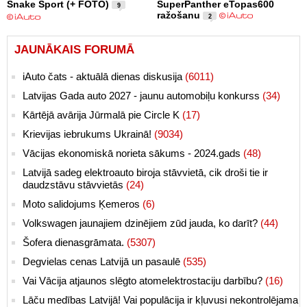
Snake Sport (+ FOTO)
SuperPanther eTopas600
9
ražošanu
2
JAUNĀKAIS FORUMĀ
iAuto čats - aktuālā dienas diskusija
(6011)
Latvijas Gada auto 2027 - jaunu automobiļu konkurss
(34)
Kārtējā avārija Jūrmalā pie Circle K
(17)
Krievijas iebrukums Ukrainā!
(9034)
Vācijas ekonomiskā norieta sākums - 2024.gads
(48)
Latvijā sadeg elektroauto biroja stāvvietā, cik droši tie ir
daudzstāvu stāvvietās
(24)
Moto salidojums Ķemeros
(6)
Volkswagen jaunajiem dzinējiem zūd jauda, ko darīt?
(44)
Šofera dienasgrāmata.
(5307)
Degvielas cenas Latvijā un pasaulē
(535)
Vai Vācija atjaunos slēgto atomelektrostaciju darbību?
(16)
Lāču medības Latvijā! Vai populācija ir kļuvusi nekontrolējama