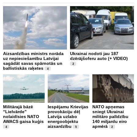
Aizsardzības ministrs norāda
Ukrainai nodoti jau 187
P
uz nepieciešamību Latvijai
dzērājšoferu auto (+ VIDEO)
I
sagādāt savas spārnotās un
E
2
ballistiskās raķetes
4
N
Militārajā bāzē
Iespējamu Krievijas
NATO apņemas
a
“Lielvārde”
provokāciju dēļ
sniegt Ukrainai
a
nolaidīsies NATO
Latvija uzlabo
militāro palīdzību
d
AWACS gaisa kuģis
energoobjektu
140 miljardu eiro
m
aizsardzību
apmērā
4
5
2