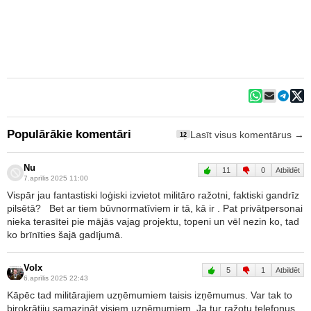
Populārākie komentāri
Lasīt visus komentārus →
12
Nu
11
0
Atbildēt
7.aprīlis 2025 11:00
Vispār jau fantastiski loģiski izvietot militāro ražotni, faktiski gandrīz
pilsētā? Bet ar tiem būvnormatīviem ir tā, kā ir . Pat privātpersonai
nieka terasītei pie mājās vajag projektu, topeni un vēl nezin ko, tad
ko brīnīties šajā gadījumā.
Volx
5
1
Atbildēt
6.aprīlis 2025 22:43
Kāpēc tad militārajiem uzņēmumiem taisis izņēmumus. Var tak to
birokrātiju samazināt visiem uzņēmumiem. Ja tur ražotu telefonus