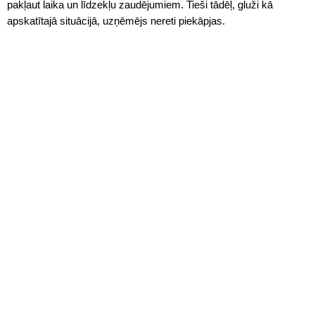
pakļaut laika un līdzekļu zaudējumiem. Tieši tādēļ, gluži kā
apskatītajā situācijā, uzņēmējs nereti piekāpjas.