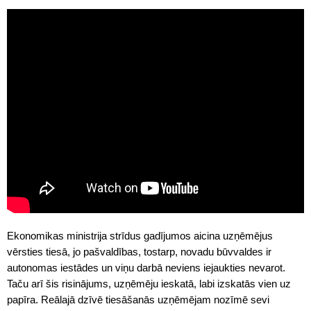
Ekonomikas ministrija strīdus gadījumos aicina uzņēmējus
vērsties tiesā, jo pašvaldības, tostarp, novadu būvvaldes ir
autonomas iestādes un viņu darbā neviens iejaukties nevarot.
Taču arī šis risinājums, uzņēmēju ieskatā, labi izskatās vien uz
papīra. Reālajā dzīvē tiesāšanās uzņēmējam nozīmē sevi