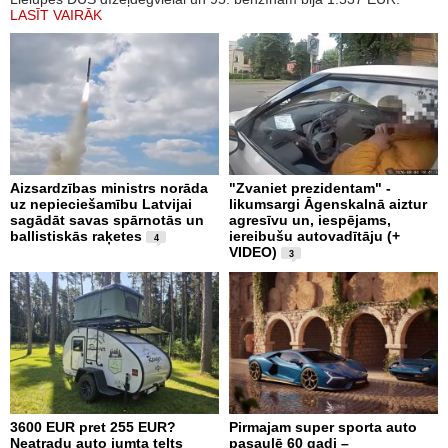
LASĪT VAIRĀK
Aizsardzības ministrs norāda
"Zvaniet prezidentam" -
uz nepieciešamību Latvijai
likumsargi Āgenskalnā aiztur
sagādāt savas spārnotās un
agresīvu un, iespējams,
ballistiskās raķetes
iereibušu autovadītāju (+
4
VIDEO)
3
3600 EUR pret 255 EUR?
Pirmajam super sporta auto
Neatradu auto jumta telts
pasaulē 60 gadi –