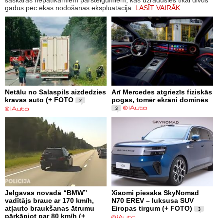
gadus pēc ēkas nodošanas ekspluatācijā.
LASĪT VAIRĀK
Netālu no Salaspils aizdedzies
Arī Mercedes atgriezīs fiziskās
kravas auto (+ FOTO
pogas, tomēr ekrāni dominēs
2
3
Jelgavas novadā “BMW”
Xiaomi piesaka SkyNomad
vadītājs brauc ar 170 km/h,
N70 EREV – luksusa SUV
atļauto braukšanas ātrumu
Eiropas tirgum (+ FOTO)
3
pārkāpjot par 80 km/h (+