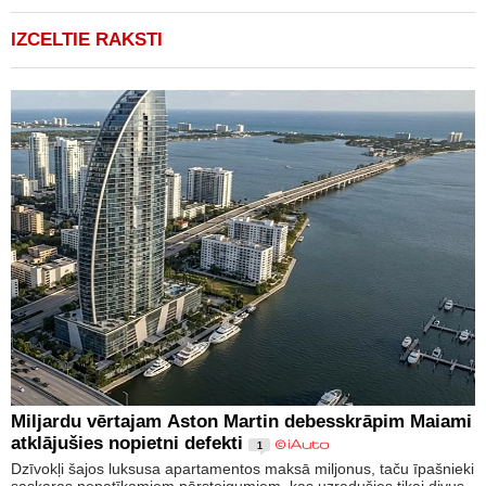
IZCELTIE RAKSTI
Miljardu vērtajam Aston Martin debesskrāpim Maiami
atklājušies nopietni defekti
1
Dzīvokļi šajos luksusa apartamentos maksā miljonus, taču īpašnieki
saskaras nepatīkamiem pārsteigumiem, kas uzradušies tikai divus