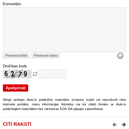
Komentārs
Pievienot bildi
Pievienot video
Drošības kods
Stingri aizliegts iAuto.lv publicētos materiālus izmantot, kopēt vai reproducēt citos
interneta portālos, masu informācijas līdzekļos vai kā citādi rīkoties ar iAuto.lv
publicētajiem materiāliem bez rakstiskas EON SIA atļaujas saņemšanas.
CITI RAKSTI