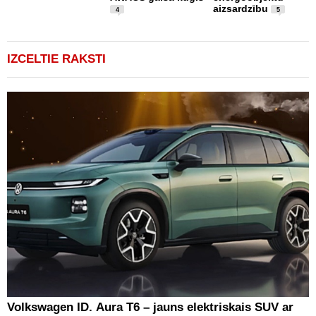
aizsardzību
b
4
5
"
IZCELTIE RAKSTI
Volkswagen ID. Aura T6 – jauns elektriskais SUV ar