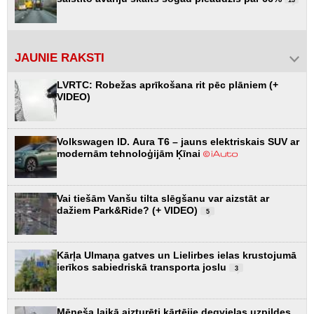
JAUNIE RAKSTI
LVRTC: Robežas aprīkošana rit pēc plāniem (+
VIDEO)
Volkswagen ID. Aura T6 – jauns elektriskais SUV ar
modernām tehnoloģijām Ķīnai
Vai tiešām Vanšu tilta slēgšanu var aizstāt ar
dažiem Park&Ride? (+ VIDEO)
5
Kārļa Ulmaņa gatves un Lielirbes ielas krustojumā
ierīkos sabiedriskā transporta joslu
3
Mēneša laikā aizturēti kārtējie degvielas uzpildes