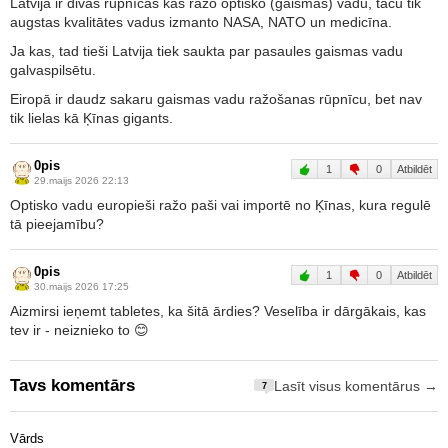
Latvijā ir divas rūpnīcas kas ražo optisko (gaismas) vadu, taču tik
augstas kvalitātes vadus izmanto NASA, NATO un medicīna.
Ja kas, tad tieši Latvija tiek saukta par pasaules gaismas vadu
galvaspilsētu.
Eiropā ir daudz sakaru gaismas vadu ražošanas rūpnīcu, bet nav
tik lielas kā Ķīnas gigants.
0pis
1
0
Atbildēt
29.maijs 2026 22:13
Optisko vadu europieši ražo paši vai importē no Ķīnas, kura regulē
tā pieejamību?
0pis
1
0
Atbildēt
30.maijs 2026 17:25
Aizmirsi ieņemt tabletes, ka šitā ārdies? Veselība ir dārgākais, kas
tev ir - neiznieko to 😊
Tavs komentārs
Lasīt visus komentārus →
7
Vārds