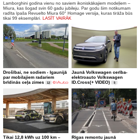
Lamborghini godina vienu no saviem ikoniskākajiem modeļiem –
Miura, kas šogad svin 60 gadu jubileju. Par godu šim notikumam
radīta īpaša Revuelto Miura 60° Homage versija, kuras tirāža būs
tikai 99 eksemplāri.
LASĪT VAIRĀK
Drošībai, ne sodiem - Igaunijā
Jaunā Volkswagen cerība-
par mobilajiem radariem
elektroauto Volkswagen
brīdinās ceļa zimes
ID.Cross(+ VIDEO)
12
5
Tikai 12,8 kWh uz 100 km –
Rīgas remontu jaunā