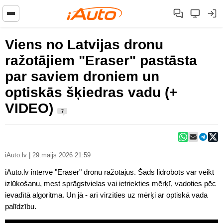
Viens no Latvijas dronu
ražotājiem "Eraser" pastāsta
par saviem droniem un
optiskās šķiedras vadu (+
VIDEO)
7
iAuto.lv | 29.maijs 2026 21:59
iAuto.lv intervē "Eraser" dronu ražotājus. Šāds lidrobots var veikt
izlūkošanu, mest sprāgstvielas vai ietriekties mērķī, vadoties pēc
ievadītā algoritma. Un jā - arī virzīties uz mērķi ar optiskā vada
palīdzību.