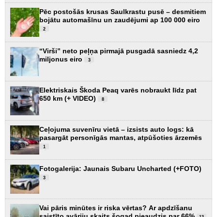
Pēc postošās krusas Saulkrastu pusē – desmitiem
bojātu automašīnu un zaudējumi ap 100 000 eiro
2
“Virši” neto peļņa pirmajā pusgadā sasniedz 4,2
miljonus eiro
3
Elektriskais Škoda Peaq varēs nobraukt līdz pat
650 km (+ VIDEO)
8
Ceļojuma suvenīru vietā – izsists auto logs: kā
pasargāt personīgās mantas, atpūšoties ārzemēs
1
Fotogalerija: Jaunais Subaru Uncharted (+FOTO)
3
Vai pāris minūtes ir riska vērtas? Ar apdzīšanu
saistīto avāriju skaits šogad pieaudzis par 66%
13