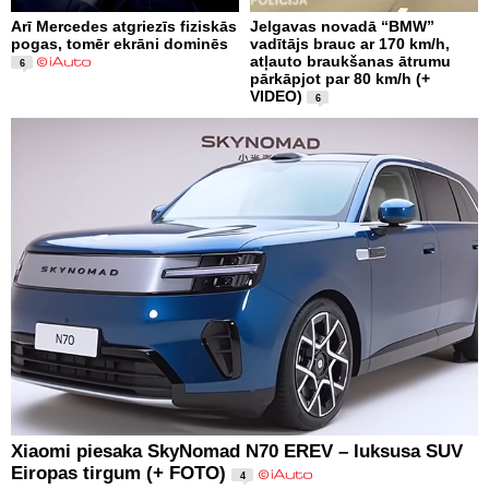
Arī Mercedes atgriezīs fiziskās
Jelgavas novadā “BMW”
pogas, tomēr ekrāni dominēs
vadītājs brauc ar 170 km/h,
atļauto braukšanas ātrumu
6
pārkāpjot par 80 km/h (+
VIDEO)
6
Xiaomi piesaka SkyNomad N70 EREV – luksusa SUV
Eiropas tirgum (+ FOTO)
4