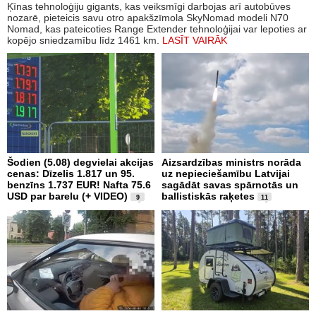
Ķīnas tehnoloģiju gigants, kas veiksmīgi darbojas arī autobūves
nozarē, pieteicis savu otro apakšzīmola SkyNomad modeli N70
Nomad, kas pateicoties Range Extender tehnoloģijai var lepoties ar
kopējo sniedzamību līdz 1461 km.
LASĪT VAIRĀK
Šodien (5.08) degvielai akcijas
Aizsardzības ministrs norāda
cenas: Dīzelis 1.817 un 95.
uz nepieciešamību Latvijai
benzīns 1.737 EUR! Nafta 75.6
sagādāt savas spārnotās un
USD par barelu (+ VIDEO)
ballistiskās raķetes
9
11