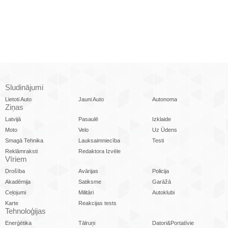
Sludinājumi
Lietoti Auto
Jauni Auto
Autonoma
Ziņas
Latvijā
Pasaulē
Izklaide
Moto
Velo
Uz Ūdens
Smagā Tehnika
Lauksaimniecība
Testi
Reklāmraksti
Redaktora Izvēle
Vīriem
Drošība
Avārijas
Policija
Akadēmija
Satiksme
Garāžā
Ceļojumi
Militāri
Autoklubi
Karte
Reakcijas tests
Tehnoloģijas
Enerģētika
Tālruņi
Datori&Portatīvie