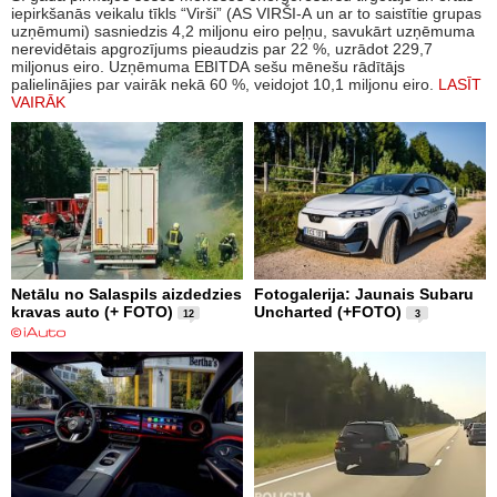
iepirkšanās veikalu tīkls “Virši” (AS VIRŠI-A un ar to saistītie grupas
uzņēmumi) sasniedzis 4,2 miljonu eiro peļņu, savukārt uzņēmuma
nerevidētais apgrozījums pieaudzis par 22 %, uzrādot 229,7
miljonus eiro. Uzņēmuma EBITDA sešu mēnešu rādītājs
palielinājies par vairāk nekā 60 %, veidojot 10,1 miljonu eiro.
LASĪT
VAIRĀK
Netālu no Salaspils aizdedzies
Fotogalerija: Jaunais Subaru
kravas auto (+ FOTO)
Uncharted (+FOTO)
12
3