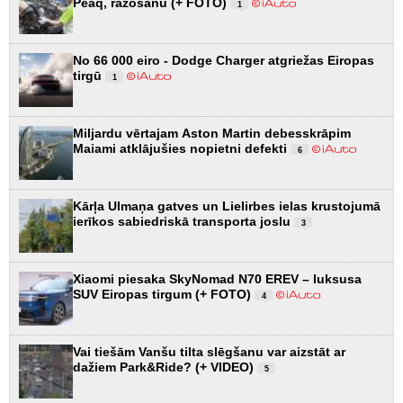
Peaq, ražošanu (+ FOTO)
1
No 66 000 eiro - Dodge Charger atgriežas Eiropas
tirgū
1
Miljardu vērtajam Aston Martin debesskrāpim
Maiami atklājušies nopietni defekti
6
Kārļa Ulmaņa gatves un Lielirbes ielas krustojumā
ierīkos sabiedriskā transporta joslu
3
Xiaomi piesaka SkyNomad N70 EREV – luksusa
SUV Eiropas tirgum (+ FOTO)
4
Vai tiešām Vanšu tilta slēgšanu var aizstāt ar
dažiem Park&Ride? (+ VIDEO)
5