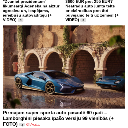
"Zvaniet prezidentam" -
3600 EUR pret 255 EUR?
likumsargi Āgenskalnā aiztur
Neatradu auto jumta telts
agresīvu un, iespējams,
priekšrocības pret ātri
iereibušu autovadītāju (+
būvējamo telti uz zemes! (+
VIDEO)
VIDEO)
3
8
Pirmajam super sporta auto pasaulē 60 gadi –
Lamborghini piesaka īpašo versiju 99 vienībās (+
FOTO)
3