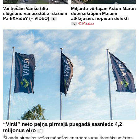
Vai tiešām Vanšu tilta
Miljardu vērtajam Aston Martin
slēgšanu var aizstāt ar dažiem
debesskrāpim Maiami
Park&Ride? (+ VIDEO)
atklājušies nopietni defekti
5
6
“Virši” neto peļņa pirmajā pusgadā sasniedz 4,2
miljonus eiro
3
Šī gada pirmajos sešos mēnešos energoresursu tirgotājs un ērtas