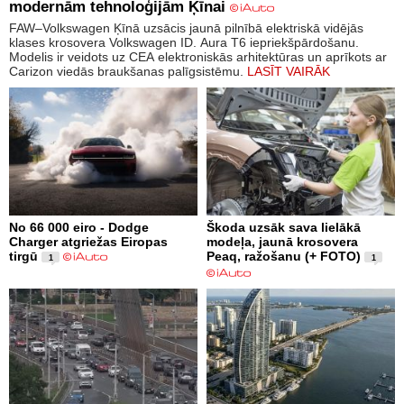
modernām tehnoloģijām Ķīnai
FAW–Volkswagen Ķīnā uzsācis jaunā pilnībā elektriskā vidējās
klases krosovera Volkswagen ID. Aura T6 iepriekšpārdošanu.
Modelis ir veidots uz CEA elektroniskās arhitektūras un aprīkots ar
Carizon viedās braukšanas palīgsistēmu.
LASĪT VAIRĀK
No 66 000 eiro - Dodge
Škoda uzsāk sava lielākā
Charger atgriežas Eiropas
modeļa, jaunā krosovera
tirgū
Peaq, ražošanu (+ FOTO)
1
1