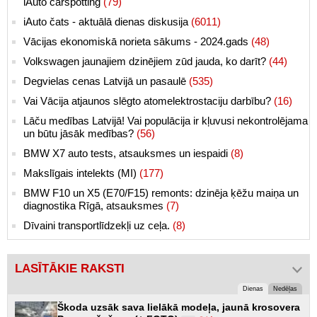
iAuto carspotting
(79)
iAuto čats - aktuālā dienas diskusija
(6011)
Vācijas ekonomiskā norieta sākums - 2024.gads
(48)
Volkswagen jaunajiem dzinējiem zūd jauda, ko darīt?
(44)
Degvielas cenas Latvijā un pasaulē
(535)
Vai Vācija atjaunos slēgto atomelektrostaciju darbību?
(16)
Lāču medības Latvijā! Vai populācija ir kļuvusi nekontrolējama
un būtu jāsāk medības?
(56)
BMW X7 auto tests, atsauksmes un iespaidi
(8)
Makslīgais intelekts (MI)
(177)
BMW F10 un X5 (E70/F15) remonts: dzinēja ķēžu maiņa un
diagnostika Rīgā, atsauksmes
(7)
Dīvaini transportlīdzekļi uz ceļa.
(8)
LASĪTĀKIE RAKSTI
Dienas
Nedēļas
Škoda uzsāk sava lielākā modeļa, jaunā krosovera