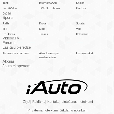
Testi
Internets&App
Spēles
Foto&Video
TV&Cita Tehnika
Gadžeti
Dažādi
Sports
Rallijs
Kross
Šoseja
4x4
Moto
Velo
Uz Ūdens
Trases
Kalendārs
Video&TV
Forums
Lasītāju pieredze
Atsauksmes par auto
Atsauksmes par
Lasītāju raksti
uzņēmumiem
Akcijas
Jautā ekspertam
Ziņo!
Reklāma
Kontakti
Lietošanas noteikumi
Privātuma noteikumi
Sīkdatņu noteikumi