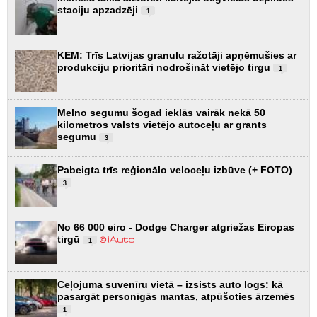
staciju apzadzēji
1
KEM: Trīs Latvijas granulu ražotāji apņēmušies ar
produkciju prioritāri nodrošināt vietējo tirgu
1
Melno segumu šogad ieklās vairāk nekā 50
kilometros valsts vietējo autoceļu ar grants
segumu
3
Pabeigta trīs reģionālo veloceļu izbūve (+ FOTO)
3
No 66 000 eiro - Dodge Charger atgriežas Eiropas
tirgū
1
Ceļojuma suvenīru vietā – izsists auto logs: kā
pasargāt personīgās mantas, atpūšoties ārzemēs
1