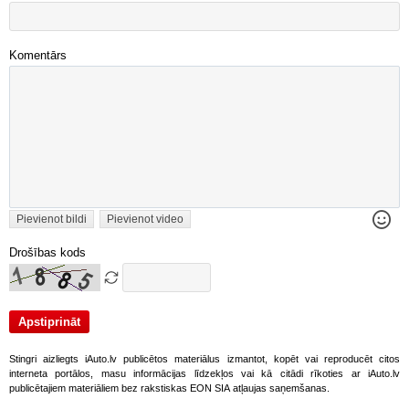
Komentārs
Pievienot bildi
Pievienot video
Drošības kods
Stingri aizliegts iAuto.lv publicētos materiālus izmantot, kopēt vai reproducēt citos
interneta portālos, masu informācijas līdzekļos vai kā citādi rīkoties ar iAuto.lv
publicētajiem materiāliem bez rakstiskas EON SIA atļaujas saņemšanas.