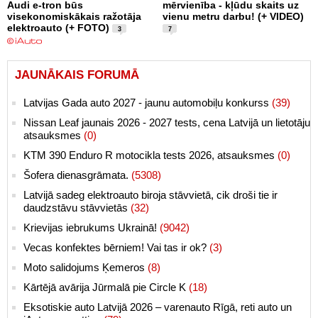
Audi e-tron būs
mērvienība - kļūdu skaits uz
visekonomiskākais ražotāja
vienu metru darbu! (+ VIDEO)
elektroauto (+ FOTO)
3
7
JAUNĀKAIS FORUMĀ
Latvijas Gada auto 2027 - jaunu automobiļu konkurss
(39)
Nissan Leaf jaunais 2026 - 2027 tests, cena Latvijā un lietotāju
atsauksmes
(0)
KTM 390 Enduro R motocikla tests 2026, atsauksmes
(0)
Šofera dienasgrāmata.
(5308)
Latvijā sadeg elektroauto biroja stāvvietā, cik droši tie ir
daudzstāvu stāvvietās
(32)
Krievijas iebrukums Ukrainā!
(9042)
Vecas konfektes bērniem! Vai tas ir ok?
(3)
Moto salidojums Ķemeros
(8)
Kārtējā avārija Jūrmalā pie Circle K
(18)
Eksotiskie auto Latvijā 2026 – varenauto Rīgā, reti auto un