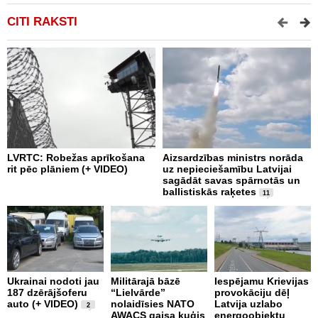
CITI RAKSTI
LVRTC: Robežas aprīkošana
Aizsardzības ministrs norāda
N
rit pēc plāniem (+ VIDEO)
uz nepieciešamību Latvijai
U
sagādāt savas spārnotās un
m
ballistiskās raķetes
11
L
Ukrainai nodoti jau
Militārajā bāzē
Iespējamu Krievijas
N
187 dzērājšoferu
“Lielvārde”
provokāciju dēļ
a
auto (+ VIDEO)
nolaidīsies NATO
Latvija uzlabo
p
2
AWACS gaisa kuģis
energoobjektu
k