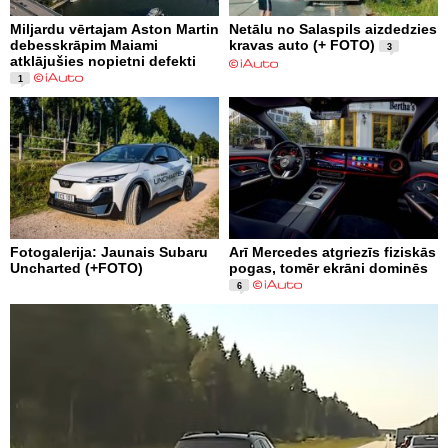
Miljardu vērtajam Aston Martin
Netālu no Salaspils aizdedzies
debesskrāpim Maiami
kravas auto (+ FOTO)
3
atklājušies nopietni defekti
1
Fotogalerija: Jaunais Subaru
Arī Mercedes atgriezīs fiziskās
Uncharted (+FOTO)
pogas, tomēr ekrāni dominēs
6