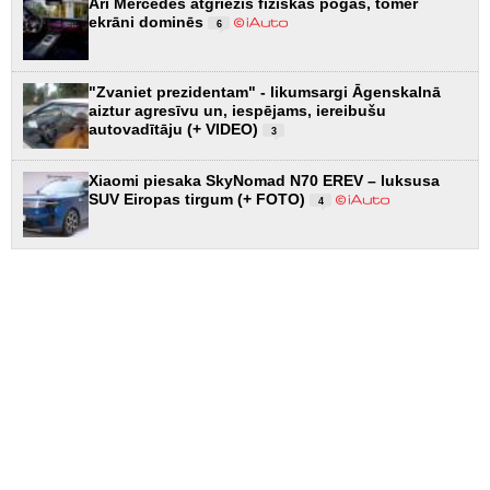
Arī Mercedes atgriezīs fiziskās pogas, tomēr
ekrāni dominēs
6
"Zvaniet prezidentam" - likumsargi Āgenskalnā
aiztur agresīvu un, iespējams, iereibušu
autovadītāju (+ VIDEO)
3
Xiaomi piesaka SkyNomad N70 EREV – luksusa
SUV Eiropas tirgum (+ FOTO)
4