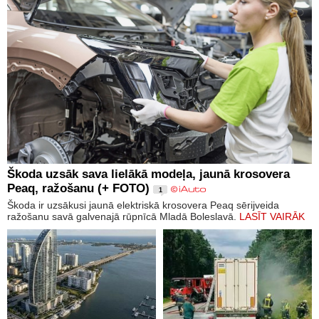
Škoda uzsāk sava lielākā modeļa, jaunā krosovera
Peaq, ražošanu (+ FOTO)
1
Škoda ir uzsākusi jaunā elektriskā krosovera Peaq sērijveida
ražošanu savā galvenajā rūpnīcā Mladā Boleslavā.
LASĪT VAIRĀK