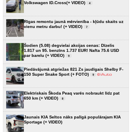
Volkswagen ID.Cross(+ VIDEO)
4
Rīgas remontu jaunā mērvienība - kļūdu skaits uz
vienu metru darbu! (+ VIDEO)
7
Šodien (5.08) degvielai akcijas cenas: Dīzelis
1.817 un 95. benzīns 1.737 EUR! Nafta 75.6 USD
par barelu (+ VIDEO)
9
Piedāvājumā atgriežas 821 Zs jaudīgais Shelby F-
150 Super Snake Sport (+ FOTO)
9
Elektriskais Škoda Peaq varēs nobraukt līdz pat
650 km (+ VIDEO)
8
Jaunais KIA Seltos nāks palīgā populārajam KIA
Sportage (+ VIDEO)