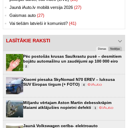
Jaunā iAuto.lv mobilā versija 2026
(27)
Gaismas auto
(27)
Vai tiešām latvieši ir komunisti?
(41)
LASĪTĀKIE RAKSTI
Dienas
Nedēļas
Pēc postošās krusas Saulkrastu pusē – desmitiem
bojātu automašīnu un zaudējumi ap 100 000 eiro
2
Xiaomi piesaka SkyNomad N70 EREV – luksusa
SUV Eiropas tirgum (+ FOTO)
4
Miljardu vērtajam Aston Martin debesskrāpim
Maiami atklājušies nopietni defekti
1
Jaunā Volkswagen cerība- elektroauto