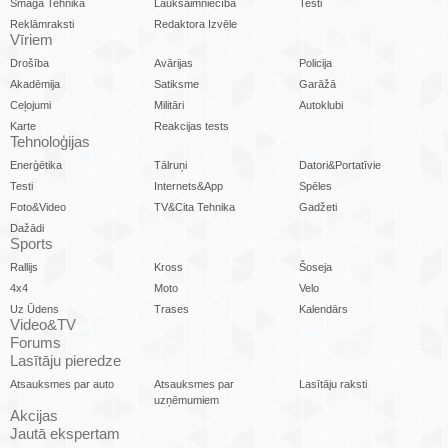
Smagā Tehnika
Lauksaimniecība
Testi
Reklāmraksti
Redaktora Izvēle
Vīriem
Drošība
Avārijas
Policija
Akadēmija
Satiksme
Garāžā
Ceļojumi
Militāri
Autoklubi
Karte
Reakcijas tests
Tehnoloģijas
Enerģētika
Tālruņi
Datori&Portatīvie
Testi
Internets&App
Spēles
Foto&Video
TV&Cita Tehnika
Gadžeti
Dažādi
Sports
Rallijs
Kross
Šoseja
4x4
Moto
Velo
Uz Ūdens
Trases
Kalendārs
Video&TV
Forums
Lasītāju pieredze
Atsauksmes par auto
Atsauksmes par
Lasītāju raksti
uzņēmumiem
Akcijas
Jautā ekspertam