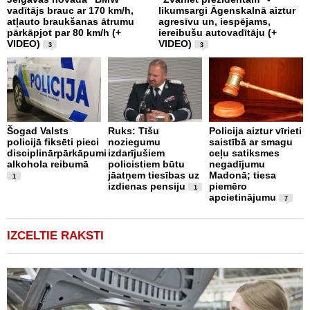
vadītājs brauc ar 170 km/h,
likumsargi Āgenskalnā aiztur
p
atļauto braukšanas ātrumu
agresīvu un, iespējams,
a
pārkāpjot par 80 km/h (+
iereibušu autovadītāju (+
VIDEO)
VIDEO)
3
3
O
4
Šogad Valsts
Ruks: Tīšu
Policija aiztur vīrieti
i
policijā fiksēti pieci
noziegumu
saistībā ar smagu
disciplinārpārkāpumi
izdarījušiem
ceļu satiksmes
alkohola reibumā
policistiem būtu
negadījumu
jāatņem tiesības uz
Madonā; tiesa
1
izdienas pensiju
piemēro
1
apcietinājumu
7
IZCELTIE RAKSTI