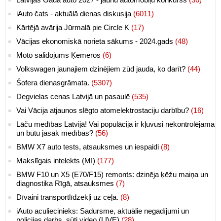
iAuto čats - aktuālā dienas diskusija
(6011)
Kārtējā avārija Jūrmalā pie Circle K
(17)
Vācijas ekonomiskā norieta sākums - 2024.gads
(48)
Moto salidojums Ķemeros
(6)
Volkswagen jaunajiem dzinējiem zūd jauda, ko darīt?
(44)
Šofera dienasgrāmata.
(5307)
Degvielas cenas Latvijā un pasaulē
(535)
Vai Vācija atjaunos slēgto atomelektrostaciju darbību?
(16)
Lāču medības Latvijā! Vai populācija ir kļuvusi nekontrolējama
un būtu jāsāk medības?
(56)
BMW X7 auto tests, atsauksmes un iespaidi
(8)
Makslīgais intelekts (MI)
(177)
BMW F10 un X5 (E70/F15) remonts: dzinēja ķēžu maiņa un
diagnostika Rīgā, atsauksmes
(7)
Dīvaini transportlīdzekļi uz ceļa.
(8)
iAuto aculiecinieks: Sadursme, aktuālie negadījumi un
policijas darbs, sūti video (LIVE)
(28)