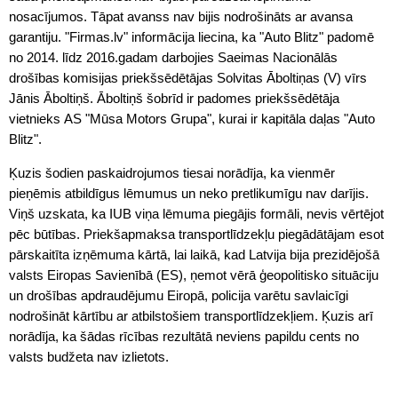
nosacījumos. Tāpat avanss nav bijis nodrošināts ar avansa
garantiju. "Firmas.lv" informācija liecina, ka "Auto Blitz" padomē
no 2014. līdz 2016.gadam darbojies Saeimas Nacionālās
drošības komisijas priekšsēdētājas Solvitas Āboltiņas (V) vīrs
Jānis Āboltiņš. Āboltiņš šobrīd ir padomes priekšsēdētāja
vietnieks AS "Mūsa Motors Grupa", kurai ir kapitāla daļas "Auto
Blitz".
Ķuzis šodien paskaidrojumos tiesai norādīja, ka vienmēr
pieņēmis atbildīgus lēmumus un neko pretlikumīgu nav darījis.
Viņš uzskata, ka IUB viņa lēmuma piegājis formāli, nevis vērtējot
pēc būtības. Priekšapmaksa transportlīdzekļu piegādātājam esot
pārskaitīta izņēmuma kārtā, lai laikā, kad Latvija bija prezidējošā
valsts Eiropas Savienībā (ES), ņemot vērā ģeopolitisko situāciju
un drošības apdraudējumu Eiropā, policija varētu savlaicīgi
nodrošināt kārtību ar atbilstošiem transportlīdzekļiem. Ķuzis arī
norādīja, ka šādas rīcības rezultātā neviens papildu cents no
valsts budžeta nav izlietots.