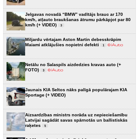
Jelgavas novadā “BMW” vadītājs brauc ar 170
km/h, atļauto braukšanas ātrumu pārkāpjot par 80
km/h (+ VIDEO)
3
Miljardu vērtajam Aston Martin debesskrāpim
Maiami atklājušies nopietni defekti
1
Netālu no Salaspils aizdedzies kravas auto (+
FOTO)
3
Jaunais KIA Seltos nāks palīgā populārajam KIA
Sportage (+ VIDEO)
Aizsardzības ministrs norāda uz nepieciešamību
Latvijai sagādāt savas spārnotās un ballistiskās
raķetes
5