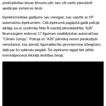
priekšpilsētas tiesas lēmumu pēc tam vēl varēs pārsūdzēt
apelācijas instances tiesā.
Iepriekšminētais gadījums nav vienīgais, kas saistīts ar VP
automašīnu iepirkumiem. Citā iepirkumā pagājušā gadā policija
atklāja, ka ar uzņēmēju Māri Īli saistītā pilnsabiedrība "A26"
likumsargiem iedevusi 17 līgumam neatbilstošas automašīnas
"Citroen Jumpy". Policija un "A26" pārstāvji nesen parakstījuši
vienošanos, kas paredz līgumattiecību pirsmtermiņa izbeigšanu
daļā par šo spēkratu piegādi. Šis iepirkums tagad tiek pētīts
kriminālprocesā Iekšējā drošības birojā.