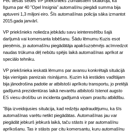
Pēc tiesas sēdes VP priekšnieks žurnālistiem skaidroja, ka
līguma par 40 "Opel Insignia" automašīnu piegādi summa bija
aptuveni 1,3 miljoni eiro. Šīs automašīnas policija sāka izmantot
2015.gada janvārī.
VP priekšnieks noliedza jebkādu savu ieinteresētību šajā
darījumā vai komersanta lobēšanu. Šādu lēmumu Ķuzis esot
pieņēmis, jo automašīnu piegādātāja apakšuzņēmējs acīmredzot
naudas trūkuma dēļ nebūtu spējis laikā automašīnas aprīkot ar
speciālo tehniku.
VP priekšnieka ieskatā lēmums par avansu konkrētajā situācijā
bija vienīgais pareizais risinājums. Ķuzim kā iestādes vadītājam
bija jānodrošina padotie ar atbilstoši aprīkotu transportu, jo pretējā
gadījumā prezidentūras laikā nevarētu atbilstoši īstenot augsto
ES viesu drošību un incidenta gadījumā viņam prasītu atbildību.
"Bija izveidojusies situācija, kad redzēju apdraudējumu, ka šīs
automašīnas varētu netikt piegādātas. Automašīnas jau var
piegādāt jebkurš jebkurā laikā, taču stāsts ir par automašīnu
aprīkošanu. Tas ir stāsts par citu komersantu, kuru automašīnu