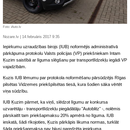
Foto: iAuto.lv
Nozare.lv | 14.februāris 2017 9:35
Iepirkumu uzraudzības birojs (IUB) noformējis administratīvā
pārkāpuma protokolu Valsts policijas (VP) priekšniekam Intam
Ķuzim saistībā ar līguma slēgšanu par transportlīdzekļu iegādi VP
vajadzībām.
Ķuzis IUB lēmumu par protokola noformēšanu pārsūdzējis Rīgas
pilsētas Vidzemes priekšpilsētas tiesā, kura šodien sāka vērtēt
viņa sūdzību.
IUB Ķuzim pārmet, ka viņš, slēdzot līgumu ar konkursa
uzvarētāju - transportlīdzekļu piegādātāju "Autoblitz" -, nolēmis
pārskaitīt tam priekšapmaksu 20% apmērā no līguma. IUB
ieskatā, šādi rīkojoties, Ķuzis pārkāpis likuma normas, turklāt
šāda priekšapmaksa nav bijusi paredzēta iepirkuma