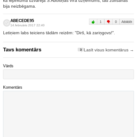
kā iepirkumā uzvarēja S.Āboltiņas vīra uzņēmums, tad žulīšanās
bija neizbēgama.
ABECEDE95
1
0
Atbildēt
14.februāris 2017 22:40
Letiņiem labs teiciens tādām reizēm: "Dirš, kā zariņgovs!".
Tavs komentārs
Lasīt visus komentārus →
3
Vārds
Komentārs