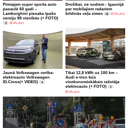
Pirmajam super sporta auto
Drošībai, ne sodiem - Igaunijā
pasaulē 60 gadi –
par mobilajiem radariem
Lamborghini piesaka īpašo
brīdinās ceļa zimes
12
versiju 99 vienībās (+ FOTO)
3
Jaunā Volkswagen cerība-
Tikai 12,8 kWh uz 100 km –
elektroauto Volkswagen
Audi e-tron būs
ID.Cross(+ VIDEO)
visekonomiskākais ražotāja
4
elektroauto (+ FOTO)
3