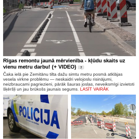
Rīgas remontu jaunā mērvienība - kļūdu skaits uz
vienu metru darbu! (+ VIDEO)
7
Čaka ielā pie Zemitānu tilta dažu simtu metru posmā atklājas
vesela virkne problēmu — neskaidri velojoslu risinājumi,
neizbraucami pagriezieni, pārāk šauras joslas, neveiksmīgi izvietoti
šķēršļi un jau brūkošs jaunais segums.
LASĪT VAIRĀK