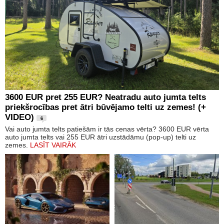
3600 EUR pret 255 EUR? Neatradu auto jumta telts
priekšrocības pret ātri būvējamo telti uz zemes! (+
VIDEO)
6
Vai auto jumta telts patiešām ir tās cenas vērta? 3600 EUR vērta
auto jumta telts vai 255 EUR ātri uzstādāmu (pop-up) telti uz
zemes.
LASĪT VAIRĀK