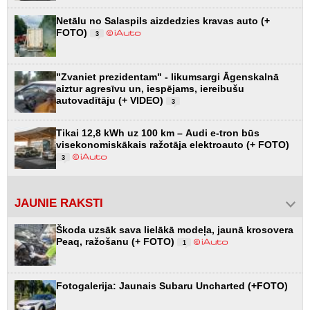
Netālu no Salaspils aizdedzies kravas auto (+
FOTO)
3
"Zvaniet prezidentam" - likumsargi Āgenskalnā
aiztur agresīvu un, iespējams, iereibušu
autovadītāju (+ VIDEO)
3
Tikai 12,8 kWh uz 100 km – Audi e-tron būs
visekonomiskākais ražotāja elektroauto (+ FOTO)
3
JAUNIE RAKSTI
Škoda uzsāk sava lielākā modeļa, jaunā krosovera
Peaq, ražošanu (+ FOTO)
1
Fotogalerija: Jaunais Subaru Uncharted (+FOTO)