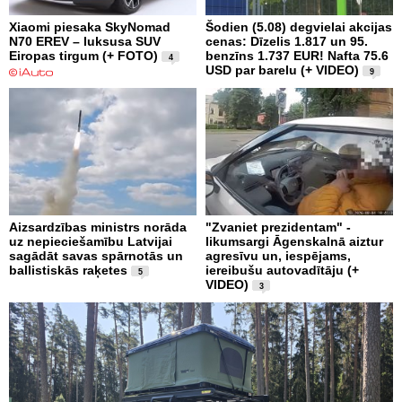
Xiaomi piesaka SkyNomad
Šodien (5.08) degvielai akcijas
N70 EREV – luksusa SUV
cenas: Dīzelis 1.817 un 95.
Eiropas tirgum (+ FOTO)
benzīns 1.737 EUR! Nafta 75.6
4
USD par barelu (+ VIDEO)
9
Aizsardzības ministrs norāda
"Zvaniet prezidentam" -
uz nepieciešamību Latvijai
likumsargi Āgenskalnā aiztur
sagādāt savas spārnotās un
agresīvu un, iespējams,
ballistiskās raķetes
iereibušu autovadītāju (+
5
VIDEO)
3