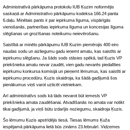
Administratīvā pārkāpuma protokolu IUB Ķuzim noformējis
saskaņā ar Administratīvo pārkāpumu kodeksa 166.24 panta
6.daļu. Minētais pants ir par iepirkuma līguma, vispārīgās
vienošanās, partnerības iepirkuma līguma un koncesijas līguma
slēgšanas un grozīšanas noteikumu neievērošanu.
Saistībā ar minēto pārkāpumu IUB Ķuzim piemērojis 400 eiro
naudas sodu un aizliegumu gadu ieņemt amatu, kas saistīts ar
iepirkumu slēgšanu. Ja šāds sods stāsies spēkā, tad Ķuzis VP
priekšnieka amatu nevar zaudēt, vien gadu nevarēs piedalīties
iepirkumu konkursa komisijā un pieņemt lēmumus, kas saistīti ar
iepirkumu procedūru. Ķuzis skaidroja, ka šādā gadījumā šos
pienākumus viņš varot uzticēt vietniekam.
Arī administratīvs sods kā tāds nevarot būt iemesls VP
priekšnieka amata zaudēšanai. Atvadīšanās no amata var notikt
tikai gadījumā, ja viņš būtu izdarījis noziegumu, skaidroja Ķuzis.
Šo lēmumu Ķuzis apstrīdējis tiesā. Tiesas lēmums Ķuža
iespējamā pārkāpuma lietā būs zināms 23.februārī. Vidzemes