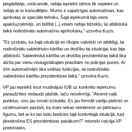
piegādātājs, visticamāk, nebija iepriekš ņēmis tik nopietni un
nebija ar to konsultējies. Mums ir vajadzīgas automašīnas, kas
aprīkotas ar speciālo tehniku. Šajā iepirkumā bija viens
apakšuzņēmējs, un būtībā (..) viņam nebija līdzekļu, lai atbilstošā
laikā nodrošinātu automašīnu aprīkošanu," uzsvēra Ķuzis.
"Es uzskatu, ka šajā situācijā es rīkojos valstiski un atbildīgi, lai
nodrošinātu sabiedrisko kārtību un drošību tai situācijai, kas bija
atbilstoši. Sabiedriskā kārtība un drošība prezidentūras laikā tika
atzīta par vienu visaugstākajām prasībām no policijas puses. Ar
šīm automašīnām tika veiktas funkcijas, lai nodrošinātu
sabiedrisko kārtību prezidentūras laikā," uzsvēra Ķuzis.
VP jau iepriekš esot mudinājusi IUB uz konkrēto iepirkumu
paraudzīties nedaudz plašāk, taču nesekmīgi. "Atverot vaļā
punktus, viss jau smuki izskatās. Es jau formāli varēju piekrist un
uzņēmumam paziņot, ka mani nekas neinteresē un pārtraucu
līgumu, bet ar ko tas būtu beidzies tajā konkrētajā situācijā, kad
jānodrošina ES prezidentūras pasākumi?" retoriski vaicāja VP
priekšnieks.