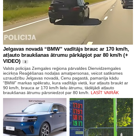
Jelgavas novadā “BMW” vadītājs brauc ar 170 km/h,
atļauto braukšanas ātrumu pārkāpjot par 80 km/h (+
VIDEO)
3
Valsts policijas Zemgales reģiona pārvaldes Dienvidzemgales
iecirkņa Reaģēšanas nodaļas amatpersonas, veicot satiksmes
uzraudzību Jelgavas novadā, Cenu pagastā, pamanīja kādu
“BMW” markas spēkratu, kura vadītājs vietā, kur atļauts braukt ar
90 km/h, brauca ar 170 km/h lielu ātrumu, tādējādi atļauto
braukšanas ātrumu pārsniedzot par 80 km/h.
LASĪT VAIRĀK