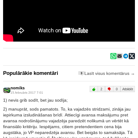
Populārākie komentāri
Lasīt visus komentārus →
3
nomiks
2
0
Atbildēt
15.februāris 2017 7:01
1) nevis grib sodīt, bet jau sodīja;
2) manuprāt, sods pamatots. To, ka vajadzēs stridzami, zināja jau
iepirkuma izsludināšanas brīdī. Attiecīgi avansa maksājumu pret
avansa nodrošinājumu vajadzēja paredzēt nolikumā un vērtēt kā
finansiālo kritēriju. Iespējams, citiem pretendentiem cena bija
augstāka, jo VP neparedzēja avansu. Bet beigās to samaksāja. Tā