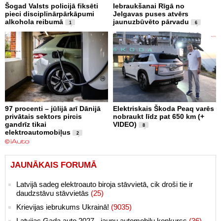
Šogad Valsts policijā fiksēti
Iebraukšanai Rīgā no
pieci disciplinārpārkāpumi
Jelgavas puses atvērs
alkohola reibumā
jaunuzbūvēto pārvadu
1
6
97 procenti – jūlijā arī Dānijā
Elektriskais Škoda Peaq varēs
privātais sektors pircis
nobraukt līdz pat 650 km (+
gandrīz tikai
VIDEO)
8
elektroautomobiļus
2
JAUNĀKAIS FORUMĀ
Latvijā sadeg elektroauto biroja stāvvietā, cik droši tie ir
daudzstāvu stāvvietās
(25)
Krievijas iebrukums Ukrainā!
(9035)
Latvijas Gada auto 2027 - jaunu automobiļu konkurss
(36)