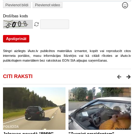
Pievienot bildi
Pievienot video
Drošības kods
Stingri aizliegts iAuto.lv publicētos materiālus izmantot, kopēt vai reproducēt citos
interneta portālos, masu informācijas līdzekļos vai kā citādi rīkoties ar iAuto.lv
publicētajiem materiāliem bez rakstiskas EON SIA atļaujas saņemšanas.
CITI RAKSTI
Jelgavas novadā “BMW”
"Zvaniet prezidentam" -
P