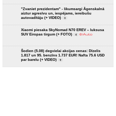
"Zvaniet prezidentam" - likumsargi Āgenskalnā
aiztur agresīvu un, iespējams, iereibušu
autovadītāju (+ VIDEO)
3
Xiaomi piesaka SkyNomad N70 EREV – luksusa
SUV Eiropas tirgum (+ FOTO)
4
Šodien (5.08) degvielai akcijas cenas: Dīzelis
1.817 un 95. benzīns 1.737 EUR! Nafta 75.6 USD
par barelu (+ VIDEO)
9