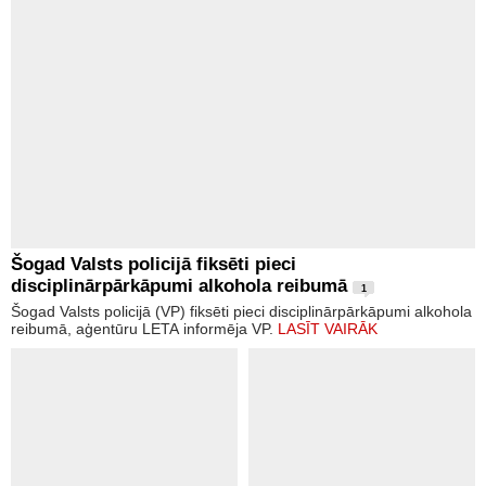
Šogad Valsts policijā fiksēti pieci
disciplinārpārkāpumi alkohola reibumā
1
Šogad Valsts policijā (VP) fiksēti pieci disciplinārpārkāpumi alkohola
reibumā, aģentūru LETA informēja VP.
LASĪT VAIRĀK