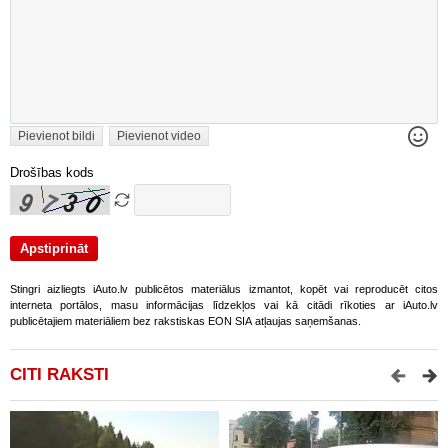
Pievienot bildi
Pievienot video
Drošības kods
Stingri aizliegts iAuto.lv publicētos materiālus izmantot, kopēt vai reproducēt citos
interneta portālos, masu informācijas līdzekļos vai kā citādi rīkoties ar iAuto.lv
publicētajiem materiāliem bez rakstiskas EON SIA atļaujas saņemšanas.
CITI RAKSTI