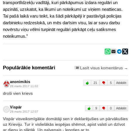
transportlīdzekļu vadītāji, kuri pārkāpumus izdara regulāri un
apzināti, uzskatot, ka likumi un noteikumi uz viņiem neattiecas.
Tai pašā laikā varu teikt, ka šādi pārkāpēji ir pastāvīgā policijas
darbinieku redzeslokā, un mēs darīsim visu, lai ar savu darbu
novērstu viņu vēlmi turpināt regulāri pārkāpt ceļu satiksmes
noteikumus.”
Populārākie komentāri
Lasīt visus komentārus →
18
anonimikis
21
5
Atbildēt
28.marts 2017 11:02
droši vien krievs
Vispār
9
0
Atbildēt
29.marts 2017 12:07
Vispār visveiksmīgākie domātāji sen ir deklarējušies un pārvākušies
uz Krieviju. Tur ir vislielākās iespējas shēmot, apist valsti un dzīvot
ar dienu jo sliktāk. Un galvenais - lepoties ar to.