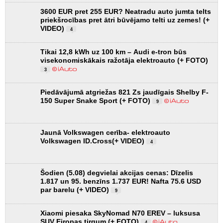
3600 EUR pret 255 EUR? Neatradu auto jumta telts
priekšrocības pret ātri būvējamo telti uz zemes! (+
VIDEO)
4
Tikai 12,8 kWh uz 100 km – Audi e-tron būs
visekonomiskākais ražotāja elektroauto (+ FOTO)
3
Piedāvājumā atgriežas 821 Zs jaudīgais Shelby F-
150 Super Snake Sport (+ FOTO)
9
Jaunā Volkswagen cerība- elektroauto
Volkswagen ID.Cross(+ VIDEO)
4
Šodien (5.08) degvielai akcijas cenas: Dīzelis
1.817 un 95. benzīns 1.737 EUR! Nafta 75.6 USD
par barelu (+ VIDEO)
9
Xiaomi piesaka SkyNomad N70 EREV – luksusa
SUV Eiropas tirgum (+ FOTO)
4