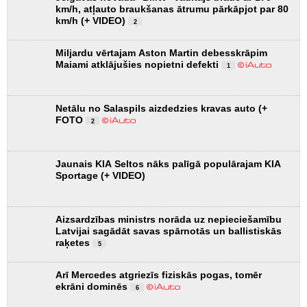
km/h, atļauto braukšanas ātrumu pārkāpjot par 80
km/h (+ VIDEO)
2
Miljardu vērtajam Aston Martin debesskrāpim
Maiami atklājušies nopietni defekti
1
Netālu no Salaspils aizdedzies kravas auto (+
FOTO
2
Jaunais KIA Seltos nāks palīgā populārajam KIA
Sportage (+ VIDEO)
Aizsardzības ministrs norāda uz nepieciešamību
Latvijai sagādāt savas spārnotās un ballistiskās
raķetes
5
Arī Mercedes atgriezīs fiziskās pogas, tomēr
ekrāni dominēs
6