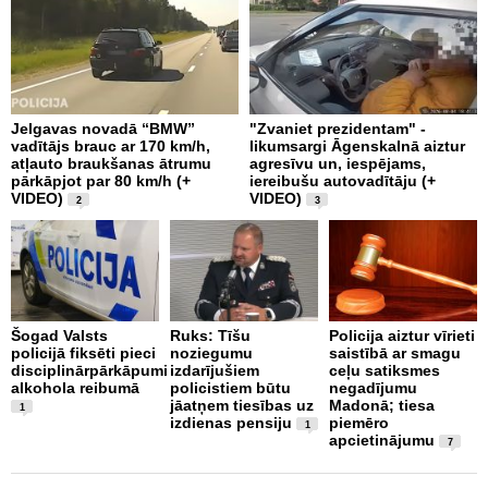
Jelgavas novadā “BMW”
"Zvaniet prezidentam" -
P
vadītājs brauc ar 170 km/h,
likumsargi Āgenskalnā aiztur
p
atļauto braukšanas ātrumu
agresīvu un, iespējams,
a
pārkāpjot par 80 km/h (+
iereibušu autovadītāju (+
VIDEO)
VIDEO)
2
3
O
4
Šogad Valsts
Ruks: Tīšu
Policija aiztur vīrieti
i
policijā fiksēti pieci
noziegumu
saistībā ar smagu
disciplinārpārkāpumi
izdarījušiem
ceļu satiksmes
alkohola reibumā
policistiem būtu
negadījumu
jāatņem tiesības uz
Madonā; tiesa
1
izdienas pensiju
piemēro
1
apcietinājumu
7