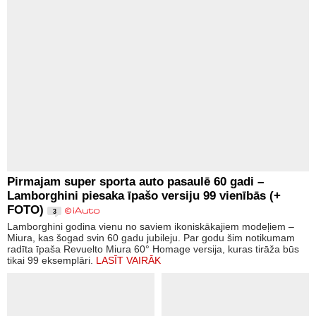
Pirmajam super sporta auto pasaulē 60 gadi –
Lamborghini piesaka īpašo versiju 99 vienībās (+
FOTO)
3
Lamborghini godina vienu no saviem ikoniskākajiem modeļiem –
Miura, kas šogad svin 60 gadu jubileju. Par godu šim notikumam
radīta īpaša Revuelto Miura 60° Homage versija, kuras tirāža būs
tikai 99 eksemplāri.
LASĪT VAIRĀK