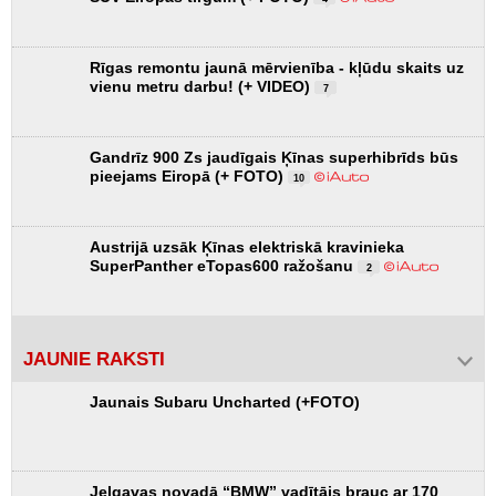
Rīgas remontu jaunā mērvienība - kļūdu skaits uz
vienu metru darbu! (+ VIDEO)
7
Gandrīz 900 Zs jaudīgais Ķīnas superhibrīds būs
pieejams Eiropā (+ FOTO)
10
Austrijā uzsāk Ķīnas elektriskā kravinieka
SuperPanther eTopas600 ražošanu
2
JAUNIE RAKSTI
Jaunais Subaru Uncharted (+FOTO)
Jelgavas novadā “BMW” vadītājs brauc ar 170