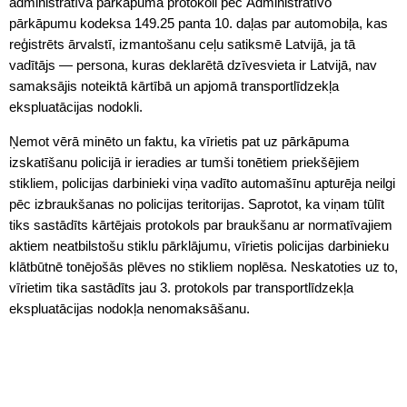
administratīvā pārkāpuma protokoli pēc Administratīvo
pārkāpumu kodeksa 149.25 panta 10. daļas par automobiļa, kas
reģistrēts ārvalstī, izmantošanu ceļu satiksmē Latvijā, ja tā
vadītājs — persona, kuras deklarētā dzīvesvieta ir Latvijā, nav
samaksājis noteiktā kārtībā un apjomā transportlīdzekļa
ekspluatācijas nodokli.
Ņemot vērā minēto un faktu, ka vīrietis pat uz pārkāpuma
izskatīšanu policijā ir ieradies ar tumši tonētiem priekšējiem
stikliem, policijas darbinieki viņa vadīto automašīnu apturēja neilgi
pēc izbraukšanas no policijas teritorijas. Saprotot, ka viņam tūlīt
tiks sastādīts kārtējais protokols par braukšanu ar normatīvajiem
aktiem neatbilstošu stiklu pārklājumu, vīrietis policijas darbinieku
klātbūtnē tonējošās plēves no stikliem noplēsa. Neskatoties uz to,
vīrietim tika sastādīts jau 3. protokols par transportlīdzekļa
ekspluatācijas nodokļa nenomaksāšanu.