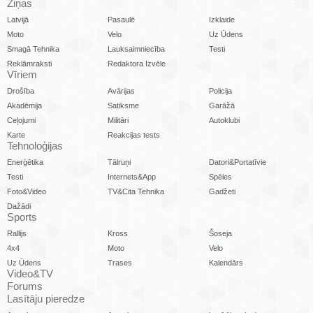
Ziņas
Latvijā
Pasaulē
Izklaide
Moto
Velo
Uz Ūdens
Smagā Tehnika
Lauksaimniecība
Testi
Reklāmraksti
Redaktora Izvēle
Vīriem
Drošība
Avārijas
Policija
Akadēmija
Satiksme
Garāžā
Ceļojumi
Militāri
Autoklubi
Karte
Reakcijas tests
Tehnoloģijas
Enerģētika
Tālruņi
Datori&Portatīvie
Testi
Internets&App
Spēles
Foto&Video
TV&Cita Tehnika
Gadžeti
Dažādi
Sports
Rallijs
Kross
Šoseja
4x4
Moto
Velo
Uz Ūdens
Trases
Kalendārs
Video&TV
Forums
Lasītāju pieredze