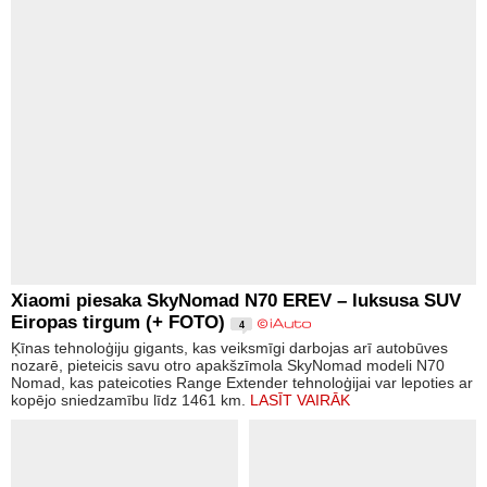
Xiaomi piesaka SkyNomad N70 EREV – luksusa SUV
Eiropas tirgum (+ FOTO)
4
Ķīnas tehnoloģiju gigants, kas veiksmīgi darbojas arī autobūves
nozarē, pieteicis savu otro apakšzīmola SkyNomad modeli N70
Nomad, kas pateicoties Range Extender tehnoloģijai var lepoties ar
kopējo sniedzamību līdz 1461 km.
LASĪT VAIRĀK