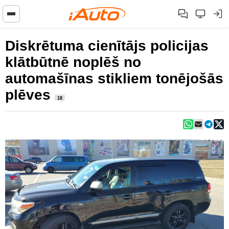
Diskrētuma cienītājs policijas
klātbūtnē noplēš no
automašīnas stikliem tonējošās
plēves
18