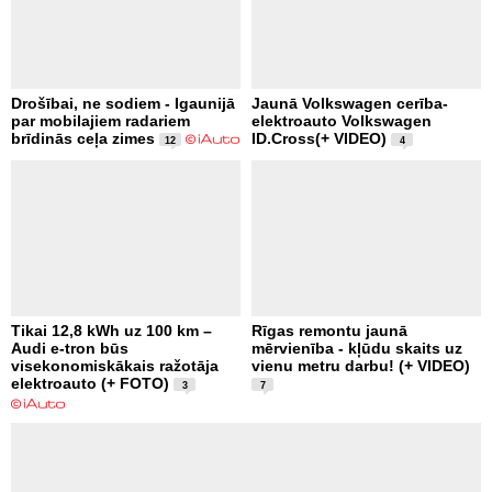
Drošībai, ne sodiem - Igaunijā
Jaunā Volkswagen cerība-
par mobilajiem radariem
elektroauto Volkswagen
brīdinās ceļa zimes
ID.Cross(+ VIDEO)
12
4
Tikai 12,8 kWh uz 100 km –
Rīgas remontu jaunā
Audi e-tron būs
mērvienība - kļūdu skaits uz
visekonomiskākais ražotāja
vienu metru darbu! (+ VIDEO)
elektroauto (+ FOTO)
3
7