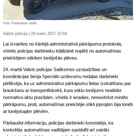
Foto: Publicitātes attēls
Valsts policija | 28.marts 2017 10:44
Lai izvairītos no kārtējā administratīvā pārkāpuma protokola,
vīrietis policijas darbinieku klātbūtnē noplēš no automašīnas
priekšējiem stikliem tonējošās plēves.
24. martā Valsts policijas Satiksmes uzraudzības un
koordinācijas biroja Speciālo uzdevumu nodaļas darbinieki
piefiksēja, ka uz administratīvo pārkāpumu lietas izskatīšanu par
braukšanu ar transportlīdzekli, kura stiklu tonējums neatbilst
normatīvo aktu prasībām, vīrietis ir ieradies, nenovēršot minēto
pārkāpumu, proti, automašīnas priekšējie stikli joprojām bija tonēti
ar tonējošajām plēvēm.
Pārbaudot informāciju, policijas darbinieki konstatēja, ka
konkrētās automašīnas vadītājam sastādīti arī vairāki