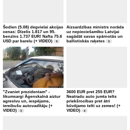
Šodien (5.08) degvielai akcijas
Aizsardzības ministrs norāda
cenas: Dīzelis 1.817 un 95.
uz nepieciešamību Latvijai
benzīns 1.737 EUR! Nafta 75.6
sagādāt savas spārnotās un
USD par barelu (+ VIDEO)
ballistiskās raķetes
9
5
"Zvaniet prezidentam" -
3600 EUR pret 255 EUR?
likumsargi Āgenskalnā aiztur
Neatradu auto jumta telts
agresīvu un, iespējams,
priekšrocības pret ātri
iereibušu autovadītāju (+
būvējamo telti uz zemes! (+
VIDEO)
VIDEO)
3
4