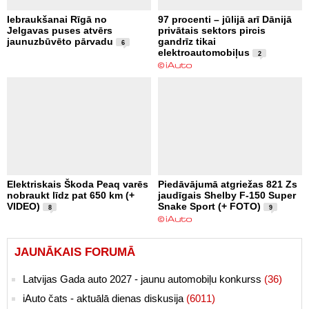
Iebraukšanai Rīgā no
97 procenti – jūlijā arī Dānijā
Jelgavas puses atvērs
privātais sektors pircis
jaunuzbūvēto pārvadu
gandrīz tikai
6
elektroautomobiļus
2
Elektriskais Škoda Peaq varēs
Piedāvājumā atgriežas 821 Zs
nobraukt līdz pat 650 km (+
jaudīgais Shelby F-150 Super
VIDEO)
Snake Sport (+ FOTO)
8
9
JAUNĀKAIS FORUMĀ
Latvijas Gada auto 2027 - jaunu automobiļu konkurss
(36)
iAuto čats - aktuālā dienas diskusija
(6011)