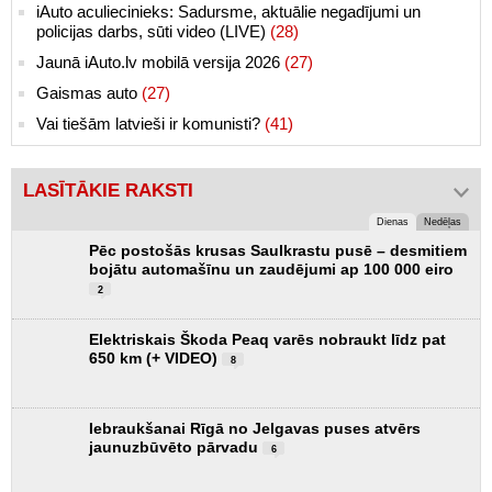
iAuto aculiecinieks: Sadursme, aktuālie negadījumi un
policijas darbs, sūti video (LIVE)
(28)
Jaunā iAuto.lv mobilā versija 2026
(27)
Gaismas auto
(27)
Vai tiešām latvieši ir komunisti?
(41)
LASĪTĀKIE RAKSTI
Dienas
Nedēļas
Pēc postošās krusas Saulkrastu pusē – desmitiem
bojātu automašīnu un zaudējumi ap 100 000 eiro
2
Elektriskais Škoda Peaq varēs nobraukt līdz pat
650 km (+ VIDEO)
8
Iebraukšanai Rīgā no Jelgavas puses atvērs
jaunuzbūvēto pārvadu
6