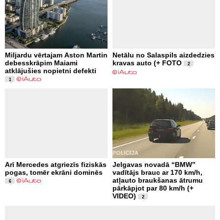
Miljardu vērtajam Aston Martin
Netālu no Salaspils aizdedzies
debesskrāpim Maiami
kravas auto (+ FOTO
2
atklājušies nopietni defekti
1
Arī Mercedes atgriezīs fiziskās
Jelgavas novadā “BMW”
pogas, tomēr ekrāni dominēs
vadītājs brauc ar 170 km/h,
atļauto braukšanas ātrumu
6
pārkāpjot par 80 km/h (+
VIDEO)
2