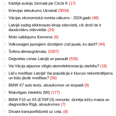
Kārtējā avārija Jūrmalā pie Circle K
(17)
Krievijas iebrukums Ukrainā!
(9034)
Vācijas ekonomiskā norieta sākums - 2024.gads
(48)
Latvijā sadeg elektroauto biroja stāvvietā, cik droši tie ir
daudzstāvu stāvvietās
(24)
Moto salidojums Ķemeros
(6)
Volkswagen jaunajiem dzinējiem zūd jauda, ko darīt?
(44)
Šofera dienasgrāmata.
(5307)
Degvielas cenas Latvijā un pasaulē
(535)
Vai Vācija atjaunos slēgto atomelektrostaciju darbību?
(16)
Lāču medības Latvijā! Vai populācija ir kļuvusi nekontrolējama
un būtu jāsāk medības?
(56)
BMW X7 auto tests, atsauksmes un iespaidi
(8)
Makslīgais intelekts (MI)
(177)
BMW F10 un X5 (E70/F15) remonts: dzinēja ķēžu maiņa un
diagnostika Rīgā, atsauksmes
(7)
Dīvaini transportlīdzekļi uz ceļa.
(8)