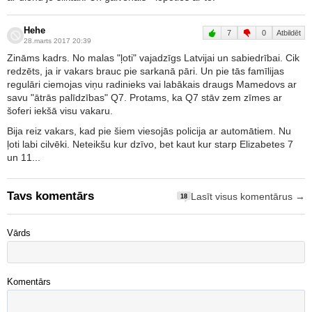
Hehe
7
0
Atbildēt
28.marts 2017 20:39
Zināms kadrs. No malas "ļoti" vajadzīgs Latvijai un sabiedrībai. Cik
redzēts, ja ir vakars brauc pie sarkanā pāri. Un pie tās famīlijas
regulāri ciemojas viņu radinieks vai labākais draugs Mamedovs ar
savu "ātrās palīdzības" Q7. Protams, ka Q7 stāv zem zīmes ar
šoferi iekšā visu vakaru.
Bija reiz vakars, kad pie šiem viesojās policija ar automātiem. Nu
ļoti labi cilvēki. Neteikšu kur dzīvo, bet kaut kur starp Elizabetes 7
un 11...
Tavs komentārs
Lasīt visus komentārus →
18
Vārds
Komentārs