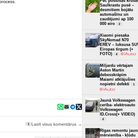
Pēc postošās krusa
process.
Saulkrastu pusē –
desmitiem bojātu
automašīnu un
zaudējumi ap 100
000 eiro
2
Xiaomi piesaka
SkyNomad N70
EREV – luksusa SU
Eiropas tirgum (+
FOTO)
4
Miljardu vērtajam
Aston Martin
debesskrāpim
Maiami atklājušies
nopietni defekti
1
Jaunā Volkswagen
cerība- elektroauto
Volkswagen
ID.Cross(+ VIDEO)
4
Lasīt visus komentārus →
1
Rīgas remontu jaun
mērvienība - kļūdu