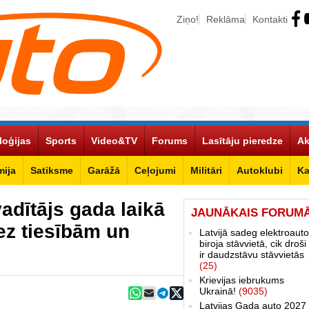
Ziņo!
Reklāma
Kontakti
loģijas
Sports
Video&TV
Forums
Lasītāju pieredze
Ak
ija
Satiksme
Garāžā
Ceļojumi
Militāri
Autoklubi
Ka
dītājs gada laikā
JAUNĀKAIS FORUM
bez tiesībām un
Latvijā sadeg elektroauto
biroja stāvvietā, cik droši 
ir daudzstāvu stāvvietās
(25)
Krievijas iebrukums
Ukrainā!
(9035)
Latvijas Gada auto 2027 