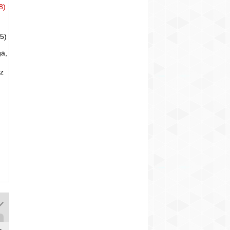
8)
5)
gā,
uz