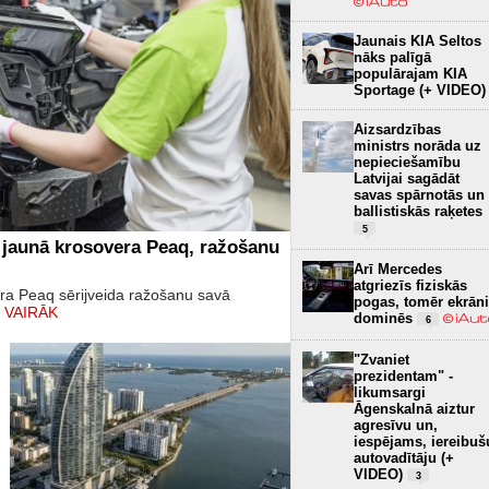
Jaunais KIA Seltos
nāks palīgā
populārajam KIA
Sportage (+ VIDEO)
Aizsardzības
ministrs norāda uz
nepieciešamību
Latvijai sagādāt
savas spārnotās un
ballistiskās raķetes
5
 jaunā krosovera Peaq, ražošanu
Arī Mercedes
atgriezīs fiziskās
era Peaq sērijveida ražošanu savā
pogas, tomēr ekrāni
 VAIRĀK
dominēs
6
"Zvaniet
prezidentam" -
likumsargi
Āgenskalnā aiztur
agresīvu un,
iespējams, iereibuš
autovadītāju (+
VIDEO)
3