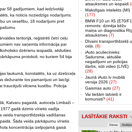
atsauksmes un iespaidi
(
par 58 gadījumiem, kad iedzīvotāji
Makslīgais intelekts (MI)
(177)
atēts, ka noticis noziedzīgs nodarījums.
BMW F10 un X5 (E70/F1
ību un veselību, 18 nodarījumi pret
remonts: dzinēja ķēžu
 īpašumu.
maiņa un diagnostika Rī
atsauksmes
(7)
aldes teritorijā, reģistrēti četri ceļu
Dīvaini transportlīdzekļi 
jumiem nav saņemta informācija par
ceļa.
(8)
alkoholisko dzērienu iespaidā, sēdušies
iAuto aculiecinieks:
ā pārkāpuma protokoli, no kuriem 54 bija
Sadursme, aktuālie
negadījumi un policijas
darbs, sūti video (LIVE)
(28)
ijas laukumā, konstatēts, ka uz dzelzceļa
Jaunā iAuto.lv mobilā
ijas dežurante tos pamanījusi un laicīgi
versija 2026
(27)
traucējuši vilciena kustību. Policija
Gaismas auto
(27)
Vai tiešām latvieši ir
komunisti?
(41)
ā, Katvaru pagastā, autoceļa Limbaži –
 1977.gadā dzimis vīrietis vadīja
 veida transportlīdzekļa vadīšanas
LASĪTĀKIE RAKSTI
paidā. Šāda veida pārkāpumu vīrietis
Dienas
Nedēļas
kohola koncentrācija izelpojamā gaisā