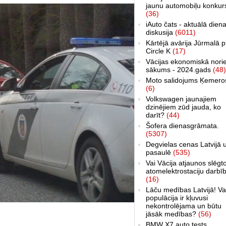
jaunu automobiļu konkur
(36)
iAuto čats - aktuālā dien
diskusija
(6011)
Kārtējā avārija Jūrmalā p
Circle K
(17)
Vācijas ekonomiskā nori
sākums - 2024.gads
(48)
Moto salidojums Ķemero
(6)
Volkswagen jaunajiem
dzinējiem zūd jauda, ko
darīt?
(44)
Šofera dienasgrāmata.
(5307)
Degvielas cenas Latvijā 
pasaulē
(535)
Vai Vācija atjaunos slēgt
atomelektrostaciju darbī
(16)
Lāču medības Latvijā! Va
populācija ir kļuvusi
nekontrolējama un būtu
jāsāk medības?
(56)
BMW X7 auto tests,