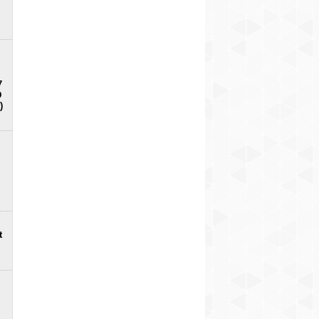
7
D
)
t