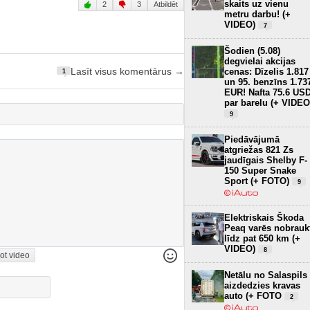
skaits uz vienu
2
3
Atbildēt
metru darbu! (+
VIDEO)
7
Šodien (5.08)
degvielai akcijas
Lasīt visus komentārus →
cenas: Dīzelis 1.817
1
un 95. benzīns 1.73
EUR! Nafta 75.6 US
par barelu (+ VIDEO
9
Piedāvājumā
atgriežas 821 Zs
jaudīgais Shelby F-
150 Super Snake
Sport (+ FOTO)
9
Elektriskais Škoda
Peaq varēs nobrauk
līdz pat 650 km (+
VIDEO)
8
ot video
Netālu no Salaspils
aizdedzies kravas
auto (+ FOTO
2