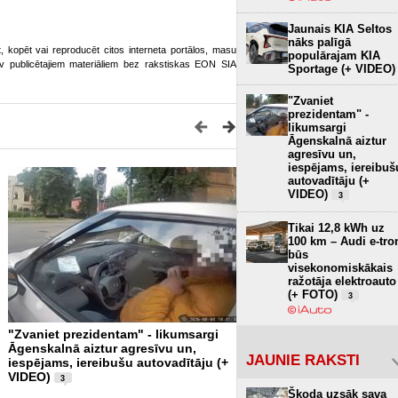
Jaunais KIA Seltos
nāks palīgā
ot, kopēt vai reproducēt citos interneta portālos, masu
populārajam KIA
o.lv publicētajiem materiāliem bez rakstiskas EON SIA
Sportage (+ VIDEO)
"Zvaniet
prezidentam" -
likumsargi
Āgenskalnā aiztur
agresīvu un,
iespējams, iereibuš
autovadītāju (+
VIDEO)
3
Tikai 12,8 kWh uz
100 km – Audi e-tro
būs
visekonomiskākais
ražotāja elektroauto
(+ FOTO)
3
"Zvaniet prezidentam" - likumsargi
Pēc traģēdijas Priekulē pol
Āgenskalnā aiztur agresīvu un,
varētu ieviest ikrīta alkoho
JAUNIE RAKSTI
iespējams, iereibušu autovadītāju (+
VIDEO)
8
VIDEO)
3
Škoda uzsāk sava