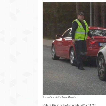
Ilustratīvs attēls Foto: iAuto.lv
Valsts Policija | 24.augusts 2017 11:27