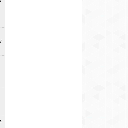
s
V
ā