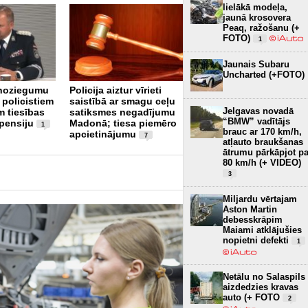
lielākā modeļa,
jaunā krosovera
Peaq, ražošanu (+
FOTO)
1
Jaunais Subaru
Uncharted (+FOTO)
Ogrē autovadītājs 4,2
 noziegumu
Policija aiztur vīrieti
promiļu reibumā
 policistiem
saistībā ar smagu ceļu
iebraucis stabā
4
Jelgavas novadā
m tiesības
satiksmes negadījumu
“BMW” vadītājs
 pensiju
Madonā; tiesa piemēro
1
brauc ar 170 km/h,
apcietinājumu
7
atļauto braukšanas
ātrumu pārkāpjot pa
80 km/h (+ VIDEO)
3
Miljardu vērtajam
Aston Martin
debesskrāpim
Maiami atklājušies
nopietni defekti
1
Netālu no Salaspils
aizdedzies kravas
auto (+ FOTO
2