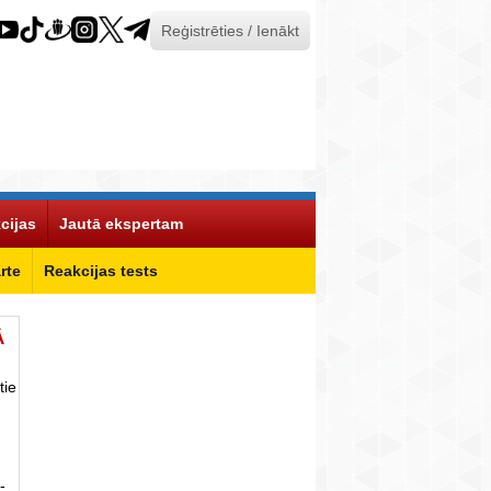
Reģistrēties / Ienākt
cijas
Jautā ekspertam
rte
Reakcijas tests
Ā
tie
-