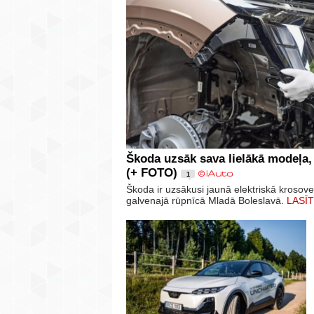
Škoda uzsāk sava lielākā modeļa,
(+ FOTO)
1
Škoda ir uzsākusi jaunā elektriskā krosov
galvenajā rūpnīcā Mladā Boleslavā.
LASĪT