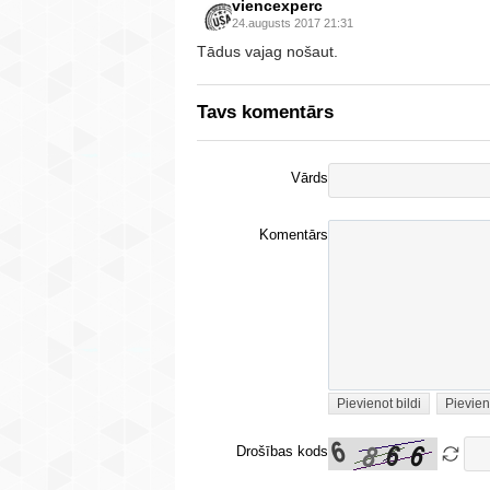
viencexperc
24.augusts 2017 21:31
Tādus vajag nošaut.
Tavs komentārs
Vārds
Komentārs
Pievienot bildi
Pievien
Drošības kods