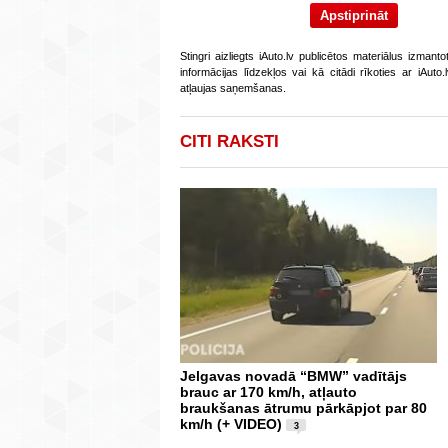
Stingri aizliegts iAuto.lv publicētos materiālus izmant
informācijas līdzekļos vai kā citādi rīkoties ar iAut
atļaujas saņemšanas.
CITI RAKSTI
Jelgavas novadā “BMW” vadītājs
brauc ar 170 km/h, atļauto
braukšanas ātrumu pārkāpjot par 80
km/h (+ VIDEO)
3