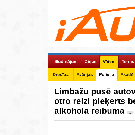
Sludinājumi
Ziņas
Vīriem
Tehno
Drošība
Avārijas
Policija
Akadēm
Limbažu pusē autova
otro reizi pieķerts 
alkohola reibumā
1