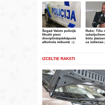
Šogad Valsts policijā
Ruks: Tīšu
fiksēti pieci
izdarījušiem
disciplinārpārkāpumi
būtu jāatņe
alkohola reibumā
uz izdienas
1
IZCELTIE RAKSTI