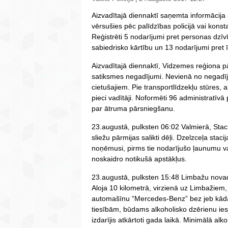
Aizvadītajā diennaktī saņemta informācija 
vērsušies pēc palīdzības policijā vai konst
Reģistrēti 5 nodarījumi pret personas dzīv
sabiedrisko kārtību un 13 nodarījumi pret
Aizvadītajā diennaktī, Vidzemes reģiona pārv
satiksmes negadījumi. Nevienā no negadī
cietušajiem. Pie transportlīdzekļu stūres, 
pieci vadītāji. Noformēti 96 administratīv
par ātruma pārsniegšanu.
23.augustā, pulksten 06:02 Valmierā, Stac
sliežu pārmijas salikti dēļi. Dzelzceļa stac
noņēmusi, pirms tie nodarījušo ļaunumu vai 
noskaidro notikušā apstākļus.
23.augustā, pulksten 15:48 Limbažu novad
Aloja 10 kilometrā, virzienā uz Limbažiem,
automašīnu “Mercedes-Benz” bez jeb kāda
tiesībām, būdams alkoholisko dzērienu ies
izdarījis atkārtoti gada laikā. Minimālā al