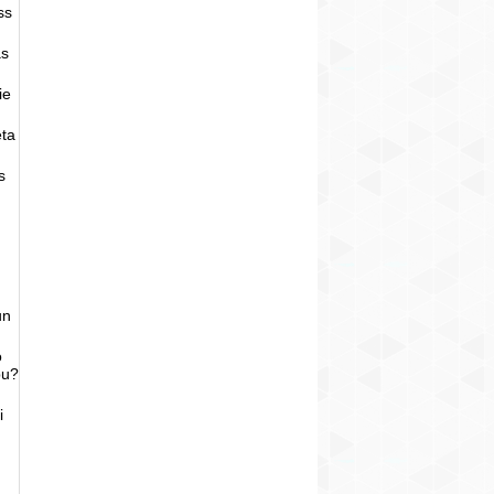
ss
as
ie
eta
s
un
o
bu?
i