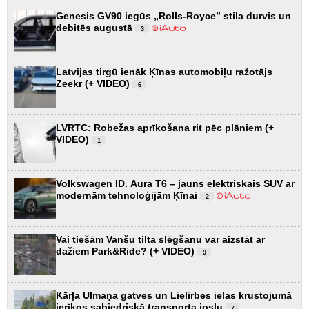
Genesis GV90 iegūs „Rolls-Royce” stila durvis un
debitēs augustā
3
Latvijas tirgū ienāk Ķīnas automobiļu ražotājs
Zeekr (+ VIDEO)
6
LVRTC: Robežas aprīkošana rit pēc plāniem (+
VIDEO)
1
Volkswagen ID. Aura T6 – jauns elektriskais SUV ar
modernām tehnoloģijām Ķīnai
2
Vai tiešām Vanšu tilta slēgšanu var aizstāt ar
dažiem Park&Ride? (+ VIDEO)
9
Kārļa Ulmaņa gatves un Lielirbes ielas krustojumā
ierīkos sabiedriskā transporta joslu
7