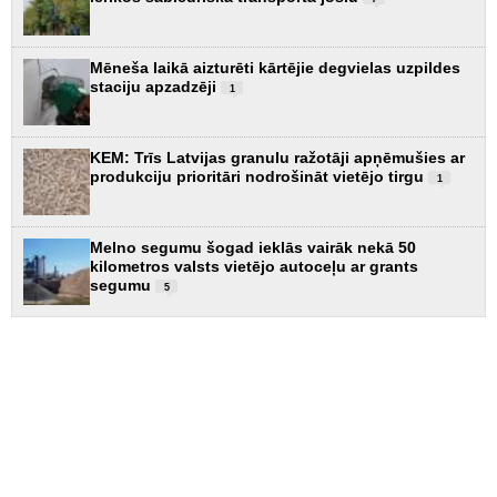
Mēneša laikā aizturēti kārtējie degvielas uzpildes
staciju apzadzēji
1
KEM: Trīs Latvijas granulu ražotāji apņēmušies ar
produkciju prioritāri nodrošināt vietējo tirgu
1
Melno segumu šogad ieklās vairāk nekā 50
kilometros valsts vietējo autoceļu ar grants
segumu
5