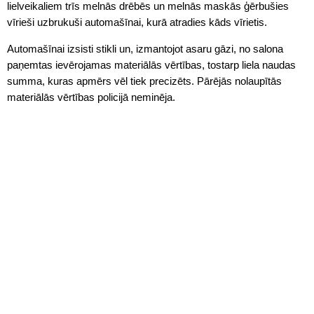
lielveikaliem trīs melnās drēbēs un melnās maskās ģērbušies
vīrieši uzbrukuši automašīnai, kurā atradies kāds vīrietis.
Automašīnai izsisti stikli un, izmantojot asaru gāzi, no salona
paņemtas ievērojamas materiālās vērtības, tostarp liela naudas
summa, kuras apmērs vēl tiek precizēts. Pārējās nolaupītās
materiālās vērtības policijā neminēja.