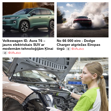
Volkswagen ID. Aura T6 –
No 66 000 eiro - Dodge
jauns elektriskais SUV ar
Charger atgriežas Eiropas
modernām tehnoloģijām Ķīnai
tirgū
3
2