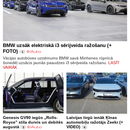
BMW uzsāk elektriskā i3 sērijveida ražošanu (+
FOTO)
1
Vācijas autobūves uzņēmums BMW savā Minhenes rūpnīcā
šonedēļ uzsācis jaunās paaudzes i3 sērijveida ražošanu.
LASĪT
VAIRĀK
Genesis GV90 iegūs „Rolls-
Latvijas tirgū ienāk Ķīnas
Royce” stila durvis un debitēs
automobiļu ražotājs Zeekr (+
augustā
VIDEO)
3
6