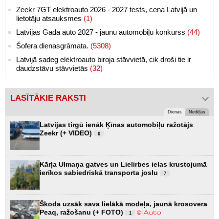
Zeekr 7GT elektroauto 2026 - 2027 tests, cena Latvijā un
lietotāju atsauksmes
(1)
Latvijas Gada auto 2027 - jaunu automobiļu konkurss
(44)
Šofera dienasgrāmata.
(5308)
Latvijā sadeg elektroauto biroja stāvvietā, cik droši tie ir
daudzstāvu stāvvietās
(32)
LASĪTĀKIE RAKSTI
Dienas
Nedēļas
Latvijas tirgū ienāk Ķīnas automobiļu ražotājs
Zeekr (+ VIDEO)
6
Kārļa Ulmaņa gatves un Lielirbes ielas krustojumā
ierīkos sabiedriskā transporta joslu
7
Škoda uzsāk sava lielākā modeļa, jaunā krosovera
Peaq, ražošanu (+ FOTO)
1