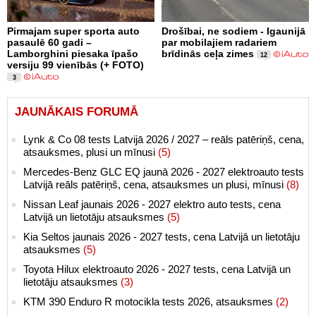
Pirmajam super sporta auto
Drošībai, ne sodiem - Igaunijā
pasaulē 60 gadi –
par mobilajiem radariem
Lamborghini piesaka īpašo
brīdinās ceļa zimes
12
versiju 99 vienībās (+ FOTO)
3
JAUNĀKAIS FORUMĀ
Lynk & Co 08 tests Latvijā 2026 / 2027 – reāls patēriņš, cena,
atsauksmes, plusi un mīnusi
(5)
Mercedes-Benz GLC EQ jaunā 2026 - 2027 elektroauto tests
Latvijā reāls patēriņš, cena, atsauksmes un plusi, mīnusi
(8)
Nissan Leaf jaunais 2026 - 2027 elektro auto tests, cena
Latvijā un lietotāju atsauksmes
(5)
Kia Seltos jaunais 2026 - 2027 tests, cena Latvijā un lietotāju
atsauksmes
(5)
Toyota Hilux elektroauto 2026 - 2027 tests, cena Latvijā un
lietotāju atsauksmes
(3)
KTM 390 Enduro R motocikla tests 2026, atsauksmes
(2)