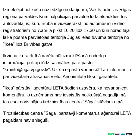
Izmeklējot notikušo noziedzīgo nodarījumu, Valsts policijas Rīgas
reģiona pārvaldes Kriminālpolicijas pārvalde lūdz atsaukties tos
autovadītājus, kuru rīcībā ir videoieraksti no automašīnu video
reģistratoriem no 7.aprīļa plkst.16.20 līdz 17.30 un kuri norādītajā
laikā posmā pārvietojās teritorijā Juglas ielas tuvumā teritorijā no
"Ikea" līdz Brīvības gatvei.
Ikvienu, kura rīcībā varētu būt izmeklēšanā noderīga
informācija, policija lūdz sazināties pa e-pastu
"krpinfo@riga.vp.gov.lv". Uz šo e-pastu var nosūtīt arī informāciju
par videofaila atrašanās vietu. Anonimitāte tikšot garantēta.
"Ikea" pārstāvji aģentūrai LETA šodien uzsvēra, ka nevar sniegt
komentāru, jo uzņēmums nav iesaistīts notikušajā negadījumā -
tas esot norisinājies tirdzniecības centra "Sāga" stāvlaukumā.
Tirdzniecības centra "Sāga" pārstāvji komentārus aģentūrai LETA
pagaidām nav snieguši.