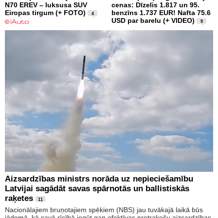
N70 EREV – luksusa SUV
cenas: Dīzelis 1.817 un 95.
Eiropas tirgum (+ FOTO)
benzīns 1.737 EUR! Nafta 75.6
4
USD par barelu (+ VIDEO)
9
Aizsardzības ministrs norāda uz nepieciešamību
Latvijai sagādāt savas spārnotās un ballistiskās
raķetes
11
Nacionālajiem bruņotajiem spēkiem (NBS) jau tuvākajā laikā būs
jādomā, kā savā rīcībā iegūt gan efektīvas pretraķešu aizsardzības