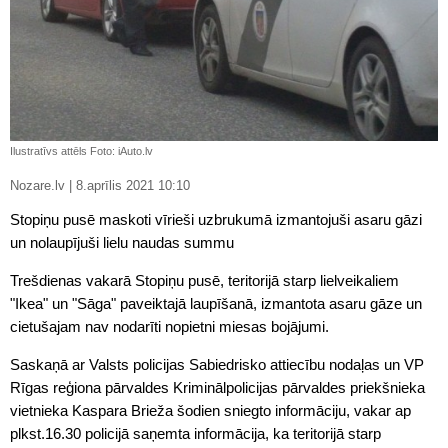
Ilustratīvs attēls Foto: iAuto.lv
Nozare.lv | 8.aprīlis 2021 10:10
Stopiņu pusē maskoti vīrieši uzbrukumā izmantojuši asaru gāzi
un nolaupījuši lielu naudas summu
Trešdienas vakarā Stopiņu pusē, teritorijā starp lielveikaliem
"Ikea" un "Sāga" paveiktajā laupīšanā, izmantota asaru gāze un
cietušajam nav nodarīti nopietni miesas bojājumi.
Saskaņā ar Valsts policijas Sabiedrisko attiecību nodaļas un VP
Rīgas reģiona pārvaldes Kriminālpolicijas pārvaldes priekšnieka
vietnieka Kaspara Brieža šodien sniegto informāciju, vakar ap
plkst.16.30 policijā saņemta informācija, ka teritorijā starp