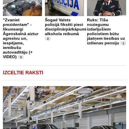
B
"Zvaniet
Šogad Valsts
Ruks: Tīšu
o
prezidentam" -
policijā fiksēti pieci
noziegumu
p
likumsargi
disciplinārpārkāpumi
izdarījušiem
c
Āgenskalnā aiztur
alkohola reibumā
policistiem būtu
i
agresīvu un,
jāatņem tiesības uz
u
2
iespējams,
izdienas pensiju
1
iereibušu
autovadītāju (+
VIDEO)
3
IZCELTIE RAKSTI