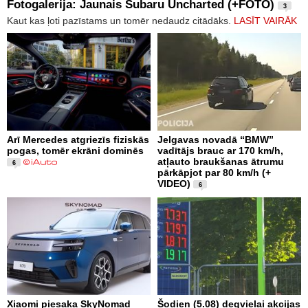
Fotogalerija: Jaunais Subaru Uncharted (+FOTO)
3
Kaut kas ļoti pazīstams un tomēr nedaudz citādāks.
LASĪT VAIRĀK
Arī Mercedes atgriezīs fiziskās
Jelgavas novadā “BMW”
pogas, tomēr ekrāni dominēs
vadītājs brauc ar 170 km/h,
atļauto braukšanas ātrumu
6
pārkāpjot par 80 km/h (+
VIDEO)
6
Xiaomi piesaka SkyNomad
Šodien (5.08) degvielai akcijas