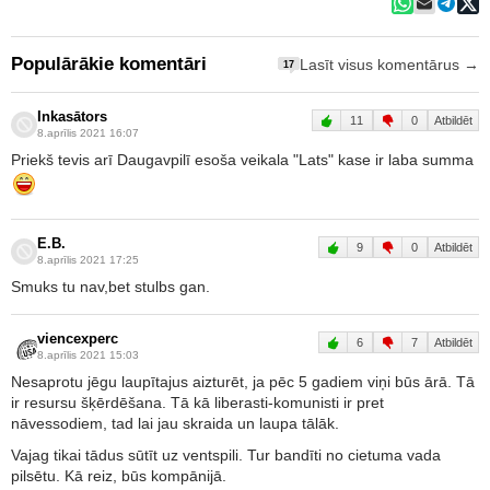
Populārākie komentāri
Lasīt visus komentārus →
17
Inkasātors
11
0
Atbildēt
8.aprīlis 2021 16:07
Priekš tevis arī Daugavpilī esoša veikala "Lats" kase ir laba summa
E.B.
9
0
Atbildēt
8.aprīlis 2021 17:25
Smuks tu nav,bet stulbs gan.
viencexperc
6
7
Atbildēt
8.aprīlis 2021 15:03
Nesaprotu jēgu laupītajus aizturēt, ja pēc 5 gadiem viņi būs ārā. Tā
ir resursu šķērdēšana. Tā kā liberasti-komunisti ir pret
nāvessodiem, tad lai jau skraida un laupa tālāk.
Vajag tikai tādus sūtīt uz ventspili. Tur bandīti no cietuma vada
pilsētu. Kā reiz, būs kompānijā.