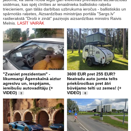
sistēmas, kas spēj cīnīties ar ienaidnieka ballistisko raķešu
triecieniem, gan tālās darbības uzbrukuma ieročus - ballistiskās un
spārnotās raķetes, Aizsardzības ministrijas portāla "Sargs.lv"
raidierakstā "Droši ir zināt" paziņojis aizsardzības ministrs Raivis
Melnis.
LASĪT VAIRĀK
"Zvaniet prezidentam" -
3600 EUR pret 255 EUR?
likumsargi Āgenskalnā aiztur
Neatradu auto jumta telts
agresīvu un, iespējams,
priekšrocības pret ātri
iereibušu autovadītāju (+
būvējamo telti uz zemes! (+
VIDEO)
VIDEO)
3
8