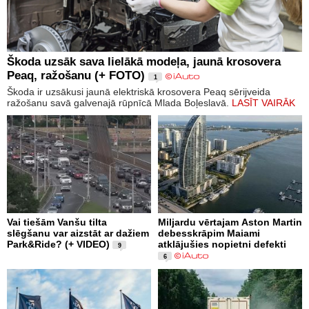
Škoda uzsāk sava lielākā modeļa, jaunā krosovera
Peaq, ražošanu (+ FOTO)
1
Škoda ir uzsākusi jaunā elektriskā krosovera Peaq sērijveida
ražošanu savā galvenajā rūpnīcā Mlada Boļeslavā.
LASĪT VAIRĀK
Vai tiešām Vanšu tilta
Miljardu vērtajam Aston Martin
slēgšanu var aizstāt ar dažiem
debesskrāpim Maiami
Park&Ride? (+ VIDEO)
atklājušies nopietni defekti
9
6