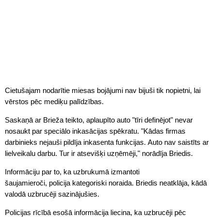
Cietušajam nodarītie miesas bojājumi nav bijuši tik nopietni, lai
vērstos pēc mediķu palīdzības.
Saskaņā ar Brieža teikto, aplaupīto auto "tīri definējot" nevar
nosaukt par speciālo inkasācijas spēkratu. "Kādas firmas
darbinieks nejauši pildīja inkasenta funkcijas. Auto nav saistīts ar
lielveikalu darbu. Tur ir atsevišķi uzņēmēji," norādīja Briedis.
Informāciju par to, ka uzbrukumā izmantoti
šaujamieroči, policija kategoriski noraida. Briedis neatklāja, kādā
valodā uzbrucēji sazinājušies.
Policijas rīcībā esošā informācija liecina, ka uzbrucēji pēc