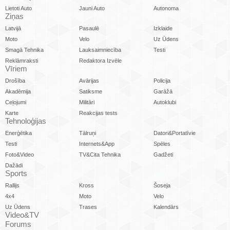
Lietoti Auto
Jauni Auto
Autonoma
Ziņas
Latvijā
Pasaulē
Izklaide
Moto
Velo
Uz Ūdens
Smagā Tehnika
Lauksaimniecība
Testi
Reklāmraksti
Redaktora Izvēle
Vīriem
Drošība
Avārijas
Policija
Akadēmija
Satiksme
Garāžā
Ceļojumi
Militāri
Autoklubi
Karte
Reakcijas tests
Tehnoloģijas
Enerģētika
Tālruņi
Datori&Portatīvie
Testi
Internets&App
Spēles
Foto&Video
TV&Cita Tehnika
Gadžeti
Dažādi
Sports
Rallijs
Kross
Šoseja
4x4
Moto
Velo
Uz Ūdens
Trases
Kalendārs
Video&TV
Forums