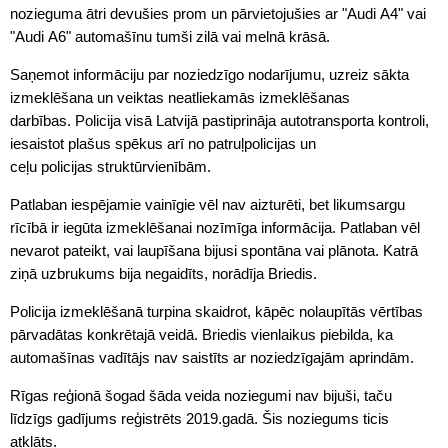
nozieguma ātri devušies prom un pārvietojušies ar "Audi A4" vai
"Audi A6" automašīnu tumši zilā vai melnā krāsā.
Saņemot informāciju par noziedzīgo nodarījumu, uzreiz sākta
izmeklēšana un veiktas neatliekamās izmeklēšanas
darbības. Policija visā Latvijā pastiprināja autotransporta kontroli,
iesaistot plašus spēkus arī no patruļpolicijas un
ceļu policijas struktūrvienībām.
Patlaban iespējamie vainīgie vēl nav aizturēti, bet likumsargu
rīcībā ir iegūta izmeklēšanai nozīmīga informācija. Patlaban vēl
nevarot pateikt, vai laupīšana bijusi spontāna vai plānota. Katrā
ziņā uzbrukums bija negaidīts, norādīja Briedis.
Policija izmeklēšanā turpina skaidrot, kāpēc nolaupītās vērtības
pārvadātas konkrētajā veidā. Briedis vienlaikus piebilda, ka
automašīnas vadītājs nav saistīts ar noziedzīgajām aprindām.
Rīgas reģionā šogad šāda veida noziegumi nav bijuši, taču
līdzīgs gadījums reģistrēts 2019.gadā. Šis noziegums ticis
atklāts.