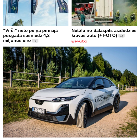
“Virši” neto peļņa pirmajā
Netālu no Salaspils aizdedzies
pusgadā sasniedz 4,2
kravas auto (+ FOTO)
12
miljonus eiro
3