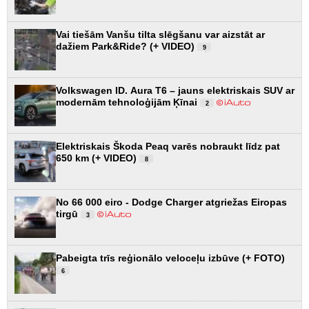
Vai tiešām Vanšu tilta slēgšanu var aizstāt ar
dažiem Park&Ride? (+ VIDEO)
9
Volkswagen ID. Aura T6 – jauns elektriskais SUV ar
modernām tehnoloģijām Ķīnai
2
Elektriskais Škoda Peaq varēs nobraukt līdz pat
650 km (+ VIDEO)
8
No 66 000 eiro - Dodge Charger atgriežas Eiropas
tirgū
3
Pabeigta trīs reģionālo veloceļu izbūve (+ FOTO)
6