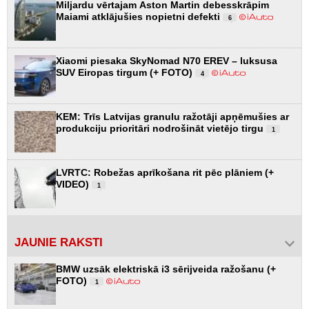
Miljardu vērtajam Aston Martin debesskrāpim
Maiami atklājušies nopietni defekti
6
Xiaomi piesaka SkyNomad N70 EREV – luksusa
SUV Eiropas tirgum (+ FOTO)
4
KEM: Trīs Latvijas granulu ražotāji apņēmušies ar
produkciju prioritāri nodrošināt vietējo tirgu
1
LVRTC: Robežas aprīkošana rit pēc plāniem (+
VIDEO)
1
JAUNIE RAKSTI
BMW uzsāk elektriskā i3 sērijveida ražošanu (+
FOTO)
1