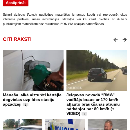
Stingri aizliegts iAuto.lv publicētos materiālus izmantot, kopēt vai reproducēt citos
interneta portālos, masu informācijas līdzekļos vai kā citādi rīkoties ar iAuto.lv
publicētajiem materiāliem bez rakstiskas EON SIA atļaujas saņemšanas.
CITI RAKSTI
Mēneša laikā aizturēti kārtējie
Jelgavas novadā “BMW”
P
degvielas uzpildes staciju
vadītājs brauc ar 170 km/h,
s
apzadzēji
atļauto braukšanas ātrumu
n
1
pārkāpjot par 80 km/h (+
p
VIDEO)
6