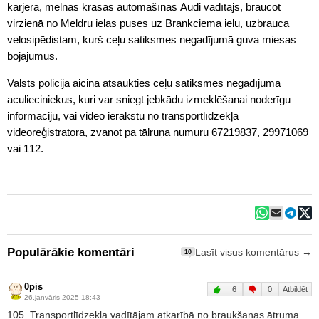
karjera, melnas krāsas automašīnas Audi vadītājs, braucot
virzienā no Meldru ielas puses uz Brankciema ielu, uzbrauca
velosipēdistam, kurš ceļu satiksmes negadījumā guva miesas
bojājumus.
Valsts policija aicina atsaukties ceļu satiksmes negadījuma
aculieciniekus, kuri var sniegt jebkādu izmeklēšanai noderīgu
informāciju, vai video ierakstu no transportlīdzekļa
videoreģistratora, zvanot pa tālruņa numuru 67219837, 29971069
vai 112.
Populārākie komentāri
Lasīt visus komentārus →
10
0pis
6
0
Atbildēt
26.janvāris 2025 18:43
105. Transportlīdzekļa vadītājam atkarībā no braukšanas ātruma