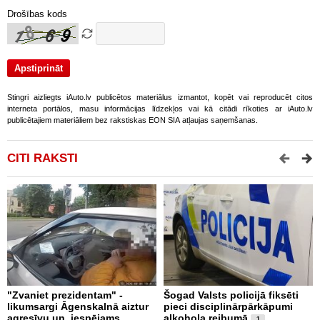
Drošības kods
Stingri aizliegts iAuto.lv publicētos materiālus izmantot, kopēt vai reproducēt citos
interneta portālos, masu informācijas līdzekļos vai kā citādi rīkoties ar iAuto.lv
publicētajiem materiāliem bez rakstiskas EON SIA atļaujas saņemšanas.
CITI RAKSTI
"Zvaniet prezidentam" -
Šogad Valsts policijā fiksēti
B
likumsargi Āgenskalnā aiztur
pieci disciplinārpārkāpumi
n
agresīvu un, iespējams,
alkohola reibumā
i
1