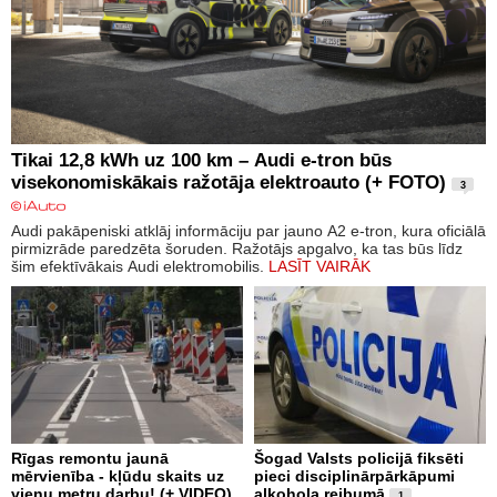
Tikai 12,8 kWh uz 100 km – Audi e-tron būs
visekonomiskākais ražotāja elektroauto (+ FOTO)
3
Audi pakāpeniski atklāj informāciju par jauno A2 e-tron, kura oficiālā
pirmizrāde paredzēta šoruden. Ražotājs apgalvo, ka tas būs līdz
šim efektīvākais Audi elektromobilis.
LASĪT VAIRĀK
Rīgas remontu jaunā
Šogad Valsts policijā fiksēti
mērvienība - kļūdu skaits uz
pieci disciplinārpārkāpumi
vienu metru darbu! (+ VIDEO)
alkohola reibumā
1