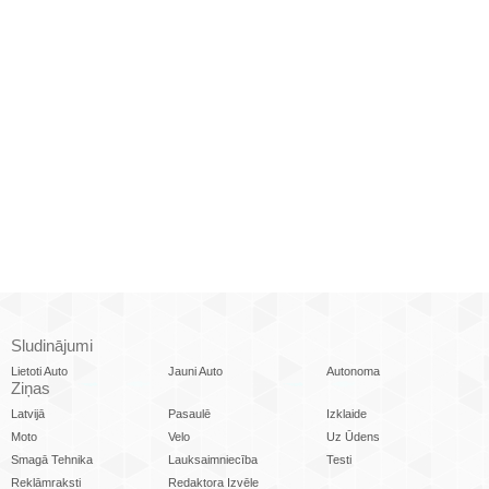
Sludinājumi
Lietoti Auto
Jauni Auto
Autonoma
Ziņas
Latvijā
Pasaulē
Izklaide
Moto
Velo
Uz Ūdens
Smagā Tehnika
Lauksaimniecība
Testi
Reklāmraksti
Redaktora Izvēle