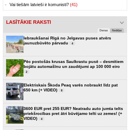
Vai tiešām latvieši ir komunisti?
(41)
LASĪTĀKIE RAKSTI
Dienas
Nedēļas
Iebraukšanai Rīgā no Jelgavas puses atvērs
jaunuzbūvēto pārvadu
4
Pēc postošās krusas Saulkrastu pusē – desmitiem
bojātu automašīnu un zaudējumi ap 100 000 eiro
2
Elektriskais Škoda Peaq varēs nobraukt līdz pat
650 km (+ VIDEO)
8
3600 EUR pret 255 EUR? Neatradu auto jumta telts
priekšrocības pret ātri būvējamo telti uz zemes! (+
VIDEO)
4