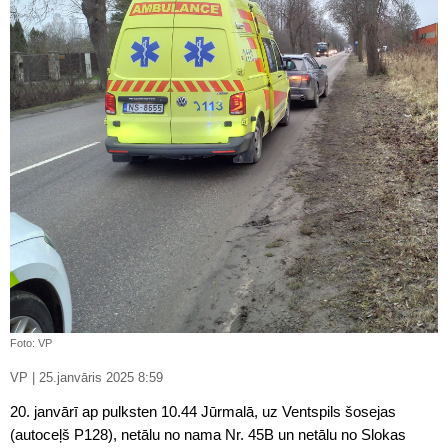
Foto: VP
VP | 25.janvāris 2025 8:59
20. janvārī ap pulksten 10.44 Jūrmalā, uz Ventspils šosejas
(autoceļš P128), netālu no nama Nr. 45B un netālu no Slokas