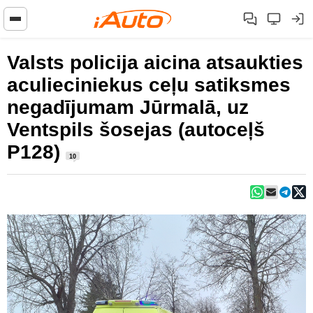
Valsts policija aicina atsaukties
aculieciniekus ceļu satiksmes
negadījumam Jūrmalā, uz
Ventspils šosejas (autoceļš
P128)
10