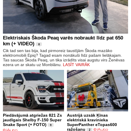
Elektriskais Škoda Peaq varēs nobraukt līdz pat 650
km (+ VIDEO)
8
Cik tad sen tas bija, kad pirmoreiz taustījām Škoda mazāko
elektromobili Epiq? Tagad esam nonākuši līdz pašam lielākajam.
Tas saucas Škoda Peaq, un tika izrādīts visai augstu virs Ženēvas
ezera un ar skatu uz Monblānu.
LASĪT VAIRĀK
Piedāvājumā atgriežas 821 Zs
Austrijā uzsāk Ķīnas
jaudīgais Shelby F-150 Super
elektriskā kravinieka
Snake Sport (+ FOTO)
SuperPanther eTopas600
9
ražošanu
2