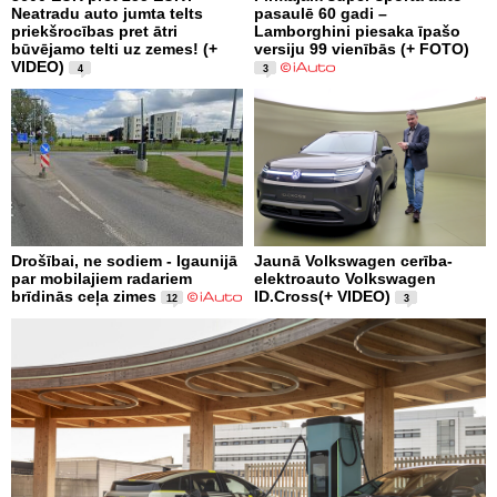
Neatradu auto jumta telts
pasaulē 60 gadi –
priekšrocības pret ātri
Lamborghini piesaka īpašo
būvējamo telti uz zemes! (+
versiju 99 vienībās (+ FOTO)
VIDEO)
4
3
Drošībai, ne sodiem - Igaunijā
Jaunā Volkswagen cerība-
par mobilajiem radariem
elektroauto Volkswagen
brīdinās ceļa zimes
ID.Cross(+ VIDEO)
12
3