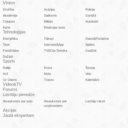
Vīriem
Drošība
Avārijas
Policija
Akadēmija
Satiksme
Garāžā
Ceļojumi
Militāri
Autoklubi
Karte
Reakcijas tests
Tehnoloģijas
Enerģētika
Tālruņi
Datori&Portatīvie
Testi
Internets&App
Spēles
Foto&Video
TV&Cita Tehnika
Gadžeti
Dažādi
Sports
Rallijs
Kross
Šoseja
4x4
Moto
Velo
Uz Ūdens
Trases
Kalendārs
Video&TV
Forums
Lasītāju pieredze
Atsauksmes par auto
Atsauksmes par
Lasītāju raksti
uzņēmumiem
Akcijas
Jautā ekspertam