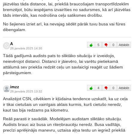
jāizvēlas tāda distance, lai, priekšā braucošajam transportlīdzeklim
bremzējot, būtu iespējams izvairīties no sadursmes, kā arī jāizvēlas
tāds intervāls, kas nodrošina ceļu satiksmes drošību.
No šejienes izriet arī, ka nevajag sēdēt pārāk tuvu busa vai fūres
dibengalam.
A
5
0
Atbildēt
26.janvāris 2025 14:30
Tādā gadījumā audists pats to sliktāko situāciju ir izveidojis,
neievērojot distanci. Distanci ir jāievēro, lai varētu pietiekamā
attālumā sev priekša redzēt ceļu un savlaicīgi reaģēt uz šādiem
pārsteigumiem.
imzz
4
0
Atbildēt
26.janvāris 2025 13:32
Analizējot CSN, cilvēkiem ir kļūdaina tendence uzskatīt, ka uz ceļa
ir tikai cietušais un vainīgais aklais kurmis, kurš cietušo neredz,
kaut tas bija redzams pa kilometru.
Reāli parasti ir savādāk. Modelējam audistam sliktāko situāciju.
Audists brauc aiz busa un riteņbraucēju neredz. Busa vadītājs,
precīzi aprēķinājis manevru, uztaisa aļņa testu un iegriež priekšā