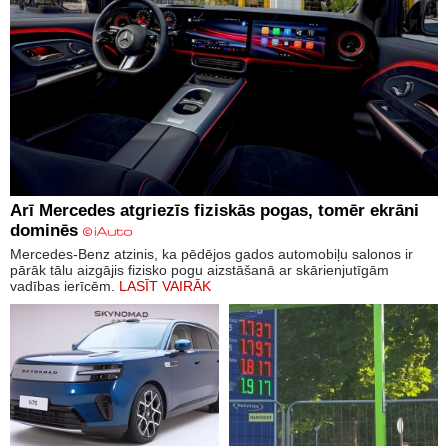
Arī Mercedes atgriezīs fiziskās pogas, tomēr ekrāni
dominēs
Mercedes-Benz atzinis, ka pēdējos gados automobiļu salonos ir
pārāk tālu aizgājis fizisko pogu aizstāšanā ar skārienjutīgām
vadības ierīcēm.
LASĪT VAIRĀK