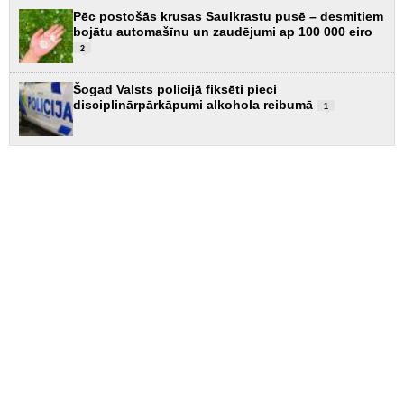
Pēc postošās krusas Saulkrastu pusē – desmitiem
bojātu automašīnu un zaudējumi ap 100 000 eiro
2
Šogad Valsts policijā fiksēti pieci
disciplinārpārkāpumi alkohola reibumā
1