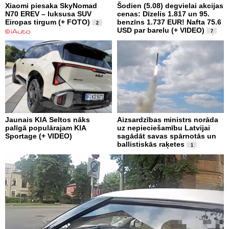
Xiaomi piesaka SkyNomad
Šodien (5.08) degvielai akcijas
N70 EREV – luksusa SUV
cenas: Dīzelis 1.817 un 95.
Eiropas tirgum (+ FOTO)
benzīns 1.737 EUR! Nafta 75.6
2
USD par barelu (+ VIDEO)
7
Jaunais KIA Seltos nāks
Aizsardzības ministrs norāda
palīgā populārajam KIA
uz nepieciešamību Latvijai
Sportage (+ VIDEO)
sagādāt savas spārnotās un
ballistiskās raķetes
1