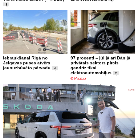
3
Iebraukšanai Rīgā no
97 procenti – jūlijā arī Dānijā
Jelgavas puses atvērs
privātais sektors pircis
jaunuzbūvēto pārvadu
gandrīz tikai
4
elektroautomobiļus
2