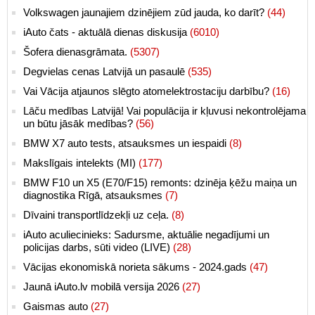
Volkswagen jaunajiem dzinējiem zūd jauda, ko darīt?
(44)
iAuto čats - aktuālā dienas diskusija
(6010)
Šofera dienasgrāmata.
(5307)
Degvielas cenas Latvijā un pasaulē
(535)
Vai Vācija atjaunos slēgto atomelektrostaciju darbību?
(16)
Lāču medības Latvijā! Vai populācija ir kļuvusi nekontrolējama
un būtu jāsāk medības?
(56)
BMW X7 auto tests, atsauksmes un iespaidi
(8)
Makslīgais intelekts (MI)
(177)
BMW F10 un X5 (E70/F15) remonts: dzinēja ķēžu maiņa un
diagnostika Rīgā, atsauksmes
(7)
Dīvaini transportlīdzekļi uz ceļa.
(8)
iAuto aculiecinieks: Sadursme, aktuālie negadījumi un
policijas darbs, sūti video (LIVE)
(28)
Vācijas ekonomiskā norieta sākums - 2024.gads
(47)
Jaunā iAuto.lv mobilā versija 2026
(27)
Gaismas auto
(27)