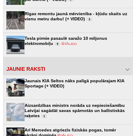
Rīgas remontu jaunā mērvienība - kļūdu skaits uz
vienu metru darbu! (+ VIDEO)
3
Tesla pirmie pasaulē saražo 10 miljonus
elektromobiļu
9
JAUNIE RAKSTI
Jaunais KIA Seltos nāks palīgā populārajam KIA
Sportage (+ VIDEO)
Aizsardzības ministrs norāda uz nepieciešamību
Latvijai sagādāt savas spārnotās un ballistiskās
raķetes
1
Arī Mercedes atgriezīs fiziskās pogas, tomēr
ekrāni dominēs