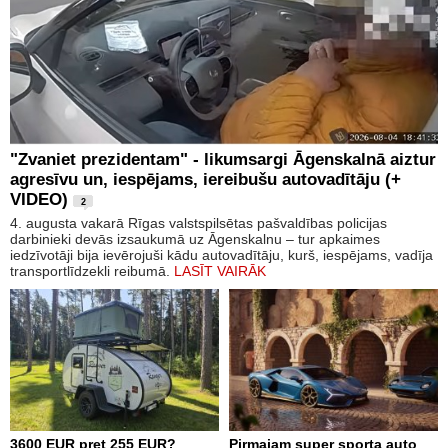
"Zvaniet prezidentam" - likumsargi Āgenskalnā aiztur
agresīvu un, iespējams, iereibušu autovadītāju (+
VIDEO)
2
4. augusta vakarā Rīgas valstspilsētas pašvaldības policijas
darbinieki devās izsaukumā uz Āgenskalnu – tur apkaimes
iedzīvotāji bija ievērojuši kādu autovadītāju, kurš, iespējams, vadīja
transportlīdzekli reibumā.
LASĪT VAIRĀK
3600 EUR pret 255 EUR?
Pirmajam super sporta auto