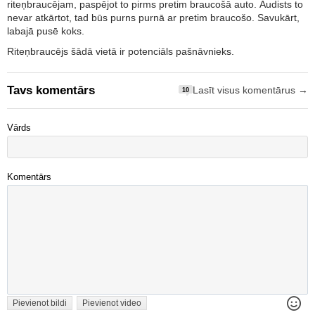
riteņbraucējam, paspējot to pirms pretim braucošā auto. Audists to
nevar atkārtot, tad būs purns purnā ar pretim braucošo. Savukārt,
labajā pusē koks.
Riteņbraucējs šādā vietā ir potenciāls pašnāvnieks.
Tavs komentārs
Lasīt visus komentārus →
10
Vārds
Komentārs
Pievienot bildi
Pievienot video