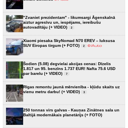
"Zvaniet prezidentam" - likumsargi Āgenskalnā
aiztur agresīvu un, iespējams, iereibušu
autovadītāju (+ VIDEO)
2
Xiaomi piesaka SkyNomad N70 EREV – luksusa
SUV Eiropas tirgum (+ FOTO)
2
Šodien (5.08) degvielai akcijas cenas: Dīzelis
1.817 un 95. benzīns 1.737 EUR! Nafta 75.6 USD
par barelu (+ VIDEO)
7
Rīgas remontu jaunā mērvienība - kļūdu skaits uz
vienu metru darbu! (+ VIDEO)
3
250 tonnas virs galvas - Kauņas Zinātnes sala un
Baltijā modernākais planetārijs (+ FOTO)