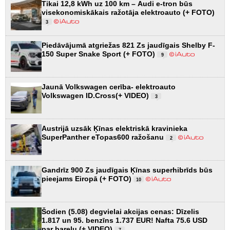
Tikai 12,8 kWh uz 100 km – Audi e-tron būs
visekonomiskākais ražotāja elektroauto (+ FOTO)
3
Piedāvājumā atgriežas 821 Zs jaudīgais Shelby F-
150 Super Snake Sport (+ FOTO)
9
Jaunā Volkswagen cerība- elektroauto
Volkswagen ID.Cross(+ VIDEO)
3
Austrijā uzsāk Ķīnas elektriskā kravinieka
SuperPanther eTopas600 ražošanu
2
Gandrīz 900 Zs jaudīgais Ķīnas superhibrīds būs
pieejams Eiropā (+ FOTO)
10
Šodien (5.08) degvielai akcijas cenas: Dīzelis
1.817 un 95. benzīns 1.737 EUR! Nafta 75.6 USD
par barelu (+ VIDEO)
7