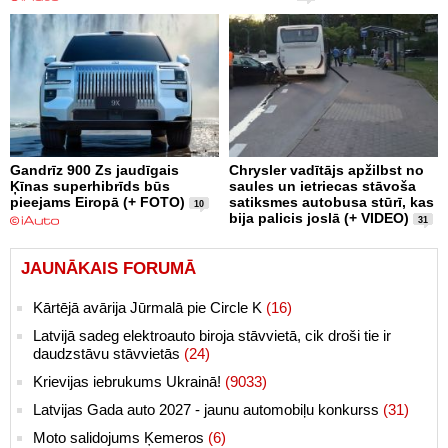
Gandrīz 900 Zs jaudīgais
Chrysler vadītājs apžilbst no
Ķīnas superhibrīds būs
saules un ietriecas stāvoša
pieejams Eiropā (+ FOTO)
satiksmes autobusa stūrī, kas
10
bija palicis joslā (+ VIDEO)
31
JAUNĀKAIS FORUMĀ
Kārtējā avārija Jūrmalā pie Circle K
(16)
Latvijā sadeg elektroauto biroja stāvvietā, cik droši tie ir
daudzstāvu stāvvietās
(24)
Krievijas iebrukums Ukrainā!
(9033)
Latvijas Gada auto 2027 - jaunu automobiļu konkurss
(31)
Moto salidojums Ķemeros
(6)