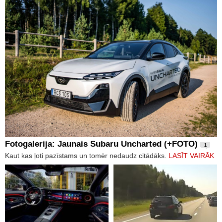
Fotogalerija: Jaunais Subaru Uncharted (+FOTO)
1
Kaut kas ļoti pazīstams un tomēr nedaudz citādāks.
LASĪT VAIRĀK