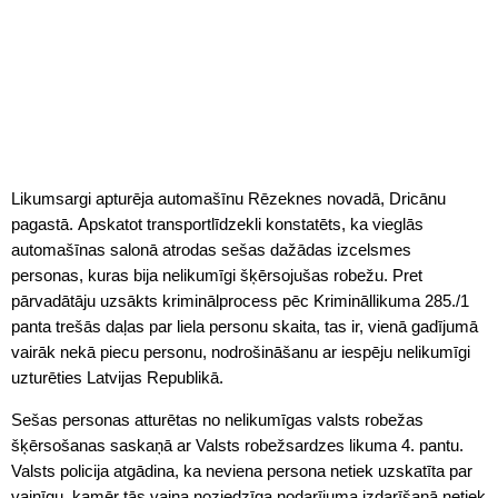
Likumsargi apturēja automašīnu Rēzeknes novadā, Dricānu
pagastā. Apskatot transportlīdzekli konstatēts, ka vieglās
automašīnas salonā atrodas sešas dažādas izcelsmes
personas, kuras bija nelikumīgi šķērsojušas robežu. Pret
pārvadātāju uzsākts kriminālprocess pēc Krimināllikuma 285./1
panta trešās daļas par liela personu skaita, tas ir, vienā gadījumā
vairāk nekā piecu personu, nodrošināšanu ar iespēju nelikumīgi
uzturēties Latvijas Republikā.
Sešas personas atturētas no nelikumīgas valsts robežas
šķērsošanas saskaņā ar Valsts robežsardzes likuma 4. pantu.
Valsts policija atgādina, ka neviena persona netiek uzskatīta par
vainīgu, kamēr tās vaina noziedzīga nodarījuma izdarīšanā netiek