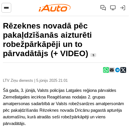
Rēzeknes novadā pēc
pakaļdzīšanās aizturēti
robežpārkāpēji un to
pārvadātājs (+ VIDEO)
5
LTV Ziņu dienests | 5.jūnijs 2025 21:01
Šā gada, 3. jūnijā, Valsts policijas Latgales reģiona pārvaldes
Ziemeļlatgales iecirkņa Reagēšanas nodaļas 2. grupas
amatpersonas sadarbībā ar Valsts robežsardzes amatpersonām
pēc pakaļdzīšanās Rēzeknes novada Dricānu pagastā apturēja
automašīnu, kurā atradās seši robežpārkāpēji un viens
pārvadātājs.