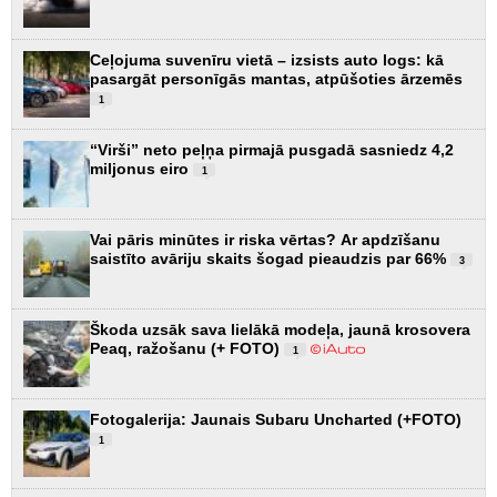
Ceļojuma suvenīru vietā – izsists auto logs: kā
pasargāt personīgās mantas, atpūšoties ārzemēs
1
“Virši” neto peļņa pirmajā pusgadā sasniedz 4,2
miljonus eiro
1
Vai pāris minūtes ir riska vērtas? Ar apdzīšanu
saistīto avāriju skaits šogad pieaudzis par 66%
3
Škoda uzsāk sava lielākā modeļa, jaunā krosovera
Peaq, ražošanu (+ FOTO)
1
Fotogalerija: Jaunais Subaru Uncharted (+FOTO)
1