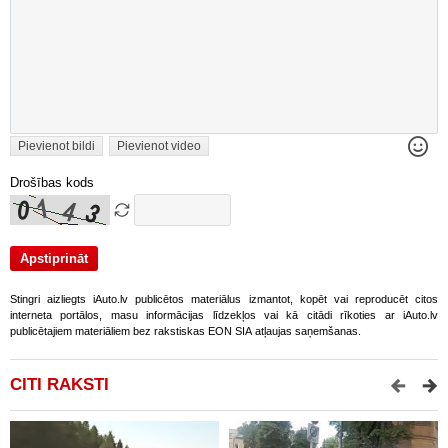
Pievienot bildi
Pievienot video
Drošības kods
Stingri aizliegts iAuto.lv publicētos materiālus izmantot, kopēt vai reproducēt citos
interneta portālos, masu informācijas līdzekļos vai kā citādi rīkoties ar iAuto.lv
publicētajiem materiāliem bez rakstiskas EON SIA atļaujas saņemšanas.
CITI RAKSTI