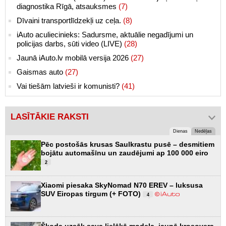
diagnostika Rīgā, atsauksmes
(7)
Dīvaini transportlīdzekļi uz ceļa.
(8)
iAuto aculiecinieks: Sadursme, aktuālie negadījumi un
policijas darbs, sūti video (LIVE)
(28)
Jaunā iAuto.lv mobilā versija 2026
(27)
Gaismas auto
(27)
Vai tiešām latvieši ir komunisti?
(41)
LASĪTĀKIE RAKSTI
Dienas
Nedēļas
Pēc postošās krusas Saulkrastu pusē – desmitiem
bojātu automašīnu un zaudējumi ap 100 000 eiro
2
Xiaomi piesaka SkyNomad N70 EREV – luksusa
SUV Eiropas tirgum (+ FOTO)
4
Škoda uzsāk sava lielākā modeļa, jaunā krosovera