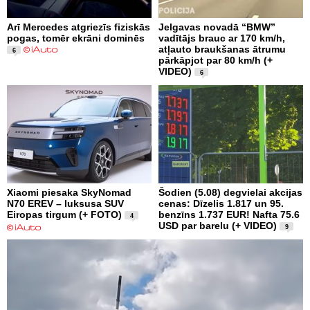
Arī Mercedes atgriezīs fiziskās
Jelgavas novadā “BMW”
pogas, tomēr ekrāni dominēs
vadītājs brauc ar 170 km/h,
atļauto braukšanas ātrumu
6
pārkāpjot par 80 km/h (+
VIDEO)
6
Xiaomi piesaka SkyNomad
Šodien (5.08) degvielai akcijas
N70 EREV – luksusa SUV
cenas: Dīzelis 1.817 un 95.
Eiropas tirgum (+ FOTO)
benzīns 1.737 EUR! Nafta 75.6
4
USD par barelu (+ VIDEO)
9