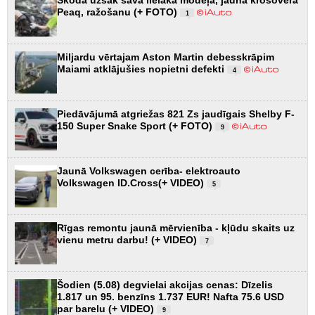
Peaq, ražošanu (+ FOTO)
1
Miljardu vērtajam Aston Martin debesskrāpim
Maiami atklājušies nopietni defekti
4
Piedāvājumā atgriežas 821 Zs jaudīgais Shelby F-
150 Super Snake Sport (+ FOTO)
9
Jaunā Volkswagen cerība- elektroauto
Volkswagen ID.Cross(+ VIDEO)
5
Rīgas remontu jaunā mērvienība - kļūdu skaits uz
vienu metru darbu! (+ VIDEO)
7
Šodien (5.08) degvielai akcijas cenas: Dīzelis
1.817 un 95. benzīns 1.737 EUR! Nafta 75.6 USD
par barelu (+ VIDEO)
9