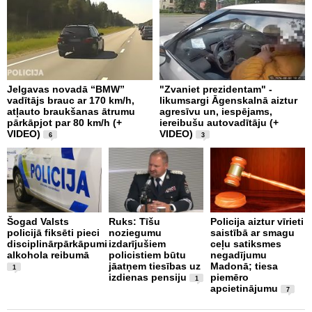
Jelgavas novadā “BMW”
"Zvaniet prezidentam" -
P
vadītājs brauc ar 170 km/h,
likumsargi Āgenskalnā aiztur
p
atļauto braukšanas ātrumu
agresīvu un, iespējams,
a
pārkāpjot par 80 km/h (+
iereibušu autovadītāju (+
VIDEO)
VIDEO)
6
3
O
4
Šogad Valsts
Ruks: Tīšu
Policija aiztur vīrieti
i
policijā fiksēti pieci
noziegumu
saistībā ar smagu
disciplinārpārkāpumi
izdarījušiem
ceļu satiksmes
alkohola reibumā
policistiem būtu
negadījumu
jāatņem tiesības uz
Madonā; tiesa
1
izdienas pensiju
piemēro
1
apcietinājumu
7