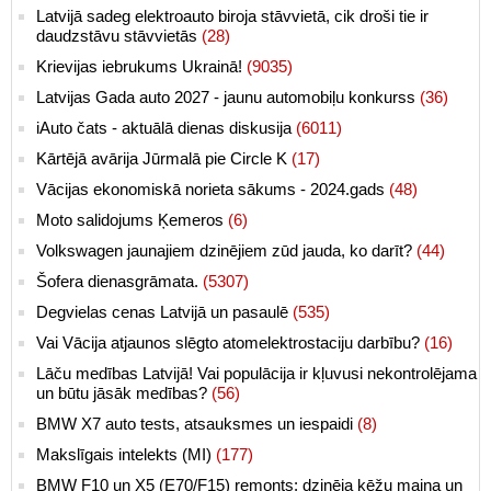
Latvijā sadeg elektroauto biroja stāvvietā, cik droši tie ir
daudzstāvu stāvvietās
(28)
Krievijas iebrukums Ukrainā!
(9035)
Latvijas Gada auto 2027 - jaunu automobiļu konkurss
(36)
iAuto čats - aktuālā dienas diskusija
(6011)
Kārtējā avārija Jūrmalā pie Circle K
(17)
Vācijas ekonomiskā norieta sākums - 2024.gads
(48)
Moto salidojums Ķemeros
(6)
Volkswagen jaunajiem dzinējiem zūd jauda, ko darīt?
(44)
Šofera dienasgrāmata.
(5307)
Degvielas cenas Latvijā un pasaulē
(535)
Vai Vācija atjaunos slēgto atomelektrostaciju darbību?
(16)
Lāču medības Latvijā! Vai populācija ir kļuvusi nekontrolējama
un būtu jāsāk medības?
(56)
BMW X7 auto tests, atsauksmes un iespaidi
(8)
Makslīgais intelekts (MI)
(177)
BMW F10 un X5 (E70/F15) remonts: dzinēja ķēžu maiņa un