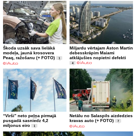
Škoda uzsāk sava lielākā
Miljardu vērtajam Aston Martin
modeļa, jaunā krosovera
debesskrāpim Maiami
Peaq, ražošanu (+ FOTO)
atklājušies nopietni defekti
1
4
“Virši” neto peļņa pirmajā
Netālu no Salaspils aizdedzies
pusgadā sasniedz 4,2
kravas auto (+ FOTO)
7
miljonus eiro
1