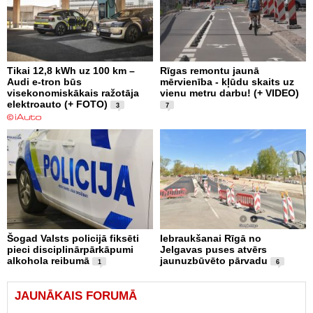
Tikai 12,8 kWh uz 100 km –
Rīgas remontu jaunā
Audi e-tron būs
mērvienība - kļūdu skaits uz
visekonomiskākais ražotāja
vienu metru darbu! (+ VIDEO)
elektroauto (+ FOTO)
3
7
Šogad Valsts policijā fiksēti
Iebraukšanai Rīgā no
pieci disciplinārpārkāpumi
Jelgavas puses atvērs
alkohola reibumā
jaunuzbūvēto pārvadu
1
6
JAUNĀKAIS FORUMĀ