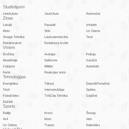
Sludinājumi
Lietoti Auto
Jauni Auto
Autonoma
Ziņas
Latvijā
Pasaulē
Izklaide
Moto
Velo
Uz Ūdens
Smagā Tehnika
Lauksaimniecība
Testi
Reklāmraksti
Redaktora Izvēle
Vīriem
Drošība
Avārijas
Policija
Akadēmija
Satiksme
Garāžā
Ceļojumi
Militāri
Autoklubi
Karte
Reakcijas tests
Tehnoloģijas
Enerģētika
Tālruņi
Datori&Portatīvie
Testi
Internets&App
Spēles
Foto&Video
TV&Cita Tehnika
Gadžeti
Dažādi
Sports
Rallijs
Kross
Šoseja
4x4
Moto
Velo
Uz Ūdens
Trases
Kalendārs