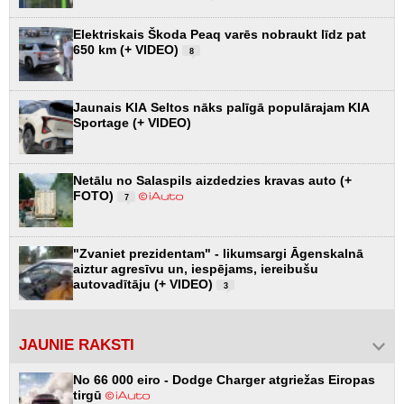
Elektriskais Škoda Peaq varēs nobraukt līdz pat
650 km (+ VIDEO)
8
Jaunais KIA Seltos nāks palīgā populārajam KIA
Sportage (+ VIDEO)
Netālu no Salaspils aizdedzies kravas auto (+
FOTO)
7
"Zvaniet prezidentam" - likumsargi Āgenskalnā
aiztur agresīvu un, iespējams, iereibušu
autovadītāju (+ VIDEO)
3
JAUNIE RAKSTI
No 66 000 eiro - Dodge Charger atgriežas Eiropas
tirgū