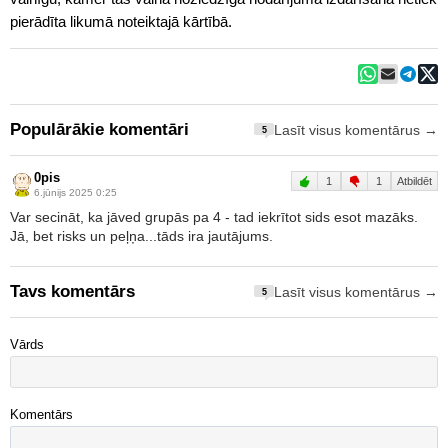
pierādīta likumā noteiktajā kārtībā.
Populārākie komentāri
Lasīt visus komentārus →
5
0pis
1
1
Atbildēt
6.jūnijs 2025 0:25
Var secināt, ka jāved grupās pa 4 - tad iekrītot sids esot mazāks.
Jā, bet risks un peļņa...tāds ira jautājums.
Tavs komentārs
Lasīt visus komentārus →
5
Vārds
Komentārs