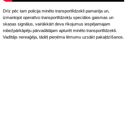
Drīz pēc tam policija minēto transportlīdzekli pamanīja un,
izmantojot operatīvo transportlīdzekļu speciālos gaismas un
skaņas signālus, vairākkārt deva rīkojumus iespējamajam
robežpārkāpēju pārvadātājam apturēt minēto transportlīdzekli.
Vadītājs nereaģēja, tādēļ pieņēma lēmumu uzsākt pakaļdzīšanos.