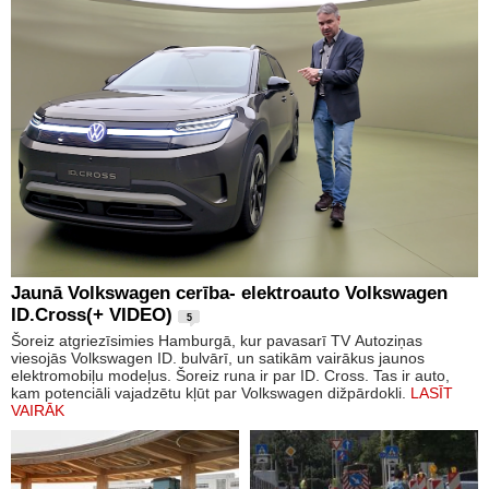
Jaunā Volkswagen cerība- elektroauto Volkswagen
ID.Cross(+ VIDEO)
5
Šoreiz atgriezīsimies Hamburgā, kur pavasarī TV Autoziņas
viesojās Volkswagen ID. bulvārī, un satikām vairākus jaunos
elektromobiļu modeļus. Šoreiz runa ir par ID. Cross. Tas ir auto,
kam potenciāli vajadzētu kļūt par Volkswagen dižpārdokli.
LASĪT
VAIRĀK