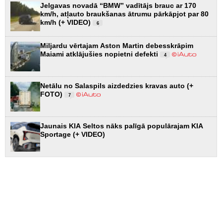
Jelgavas novadā “BMW” vadītājs brauc ar 170
km/h, atļauto braukšanas ātrumu pārkāpjot par 80
km/h (+ VIDEO)
6
Miljardu vērtajam Aston Martin debesskrāpim
Maiami atklājušies nopietni defekti
4
Netālu no Salaspils aizdedzies kravas auto (+
FOTO)
7
Jaunais KIA Seltos nāks palīgā populārajam KIA
Sportage (+ VIDEO)