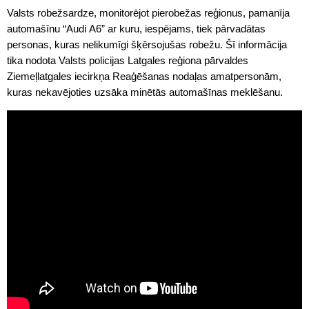
Valsts robežsardze, monitorējot pierobežas reģionus, pamanīja
automašīnu “Audi A6” ar kuru, iespējams, tiek pārvadātas
personas, kuras nelikumīgi šķērsojušas robežu. Šī informācija
tika nodota Valsts policijas Latgales reģiona pārvaldes
Ziemeļlatgales iecirkņa Reaģēšanas nodaļas amatpersonām,
kuras nekavējoties uzsāka minētās automašīnas meklēšanu.