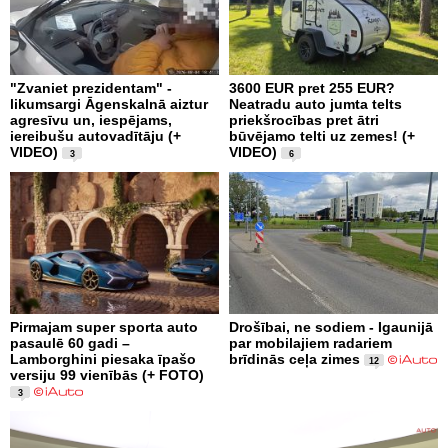
"Zvaniet prezidentam" -
3600 EUR pret 255 EUR?
likumsargi Āgenskalnā aiztur
Neatradu auto jumta telts
agresīvu un, iespējams,
priekšrocības pret ātri
iereibušu autovadītāju (+
būvējamo telti uz zemes! (+
VIDEO)
VIDEO)
3
6
Pirmajam super sporta auto
Drošībai, ne sodiem - Igaunijā
pasaulē 60 gadi –
par mobilajiem radariem
Lamborghini piesaka īpašo
brīdinās ceļa zimes
12
versiju 99 vienībās (+ FOTO)
3