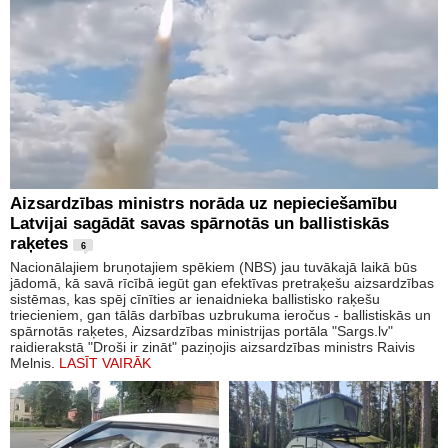
Aizsardzības ministrs norāda uz nepieciešamību
Latvijai sagādāt savas spārnotās un ballistiskās
raķetes
6
Nacionālajiem bruņotajiem spēkiem (NBS) jau tuvākajā laikā būs
jādomā, kā savā rīcībā iegūt gan efektīvas pretraķešu aizsardzības
sistēmas, kas spēj cīnīties ar ienaidnieka ballistisko raķešu
triecieniem, gan tālās darbības uzbrukuma ieročus - ballistiskās un
spārnotās raķetes, Aizsardzības ministrijas portāla "Sargs.lv"
raidierakstā "Droši ir zināt" paziņojis aizsardzības ministrs Raivis
Melnis.
LASĪT VAIRĀK